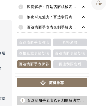

7
深度解析：百达翡丽机械表机芯生锈的高效修复策略
8
焕发时光魅力：百达翡丽表带掉色修复秘籍
9
百达翡丽手表表壳割手解决方法（保养与修复技巧分享）
百达翡丽手表清洁
泰格豪雅
泰格豪雅表镜划痕
百达翡丽表镜划痕
1层
百达翡丽手表保养
百达翡丽售后
室
随机推荐
需提
1
百达翡丽手表表盘有划痕解决方法集锦（专业修复技巧与日常保养建议）