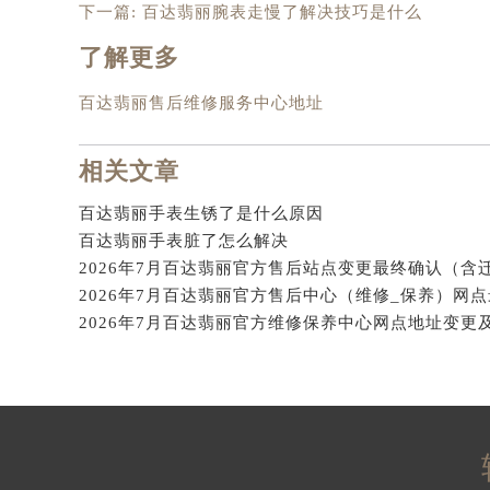
下一篇:
百达翡丽腕表走慢了解决技巧是什么
辽宁省沈阳市沈河区中街路137号亨
了解更多
辽宁省沈阳市沈河区中街路83号亨
北京市朝阳区建国门外大街甲6号华熙
百达翡丽售后维修服务中心地址
北京市东城区东长安街1号王府井东方
河北省保定市竞秀区朝阳北大街北国
相关文章
内蒙古自治区阿拉善盟市左旗土尔扈
内蒙古自治区巴彦淖尔市临河区新华
百达翡丽手表生锈了是什么原因
内蒙古自治区包头市青山区幸福路甲
百达翡丽手表脏了怎么解决
内蒙古自治区赤峰市红山区哈达街百
内蒙古自治区鄂尔多斯市东胜区伊金
内蒙古自治区呼伦贝尔市海拉尔区中
内蒙古自治区通辽市科尔沁区明仁大
内蒙古自治区乌海市海勃湾区人民南
内蒙古自治区乌兰察布市集宁区恩和
内蒙古自治区锡林郭勒盟市锡林浩特
内蒙古自治区兴安盟市乌兰浩特市兴