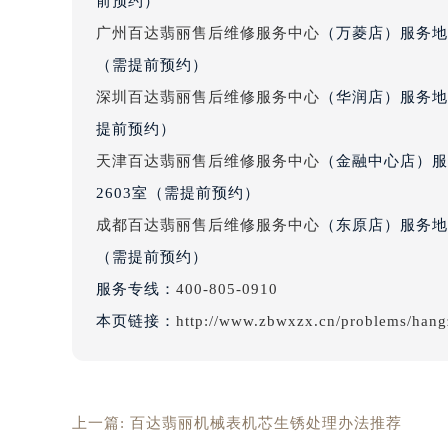
前预约）
吉林省四平市铁东区紫气大路与南九
广州百达翡丽售后维修服务中心
（万菱店）服务地
吉林省松原市宁江区五环大街百达翡
（需提前预约）
吉林省通化市东昌区环通乡江南大街
深圳百达翡丽售后维修服务中心
（华润店）服务地
吉林省延边市延吉市解放路百达翡丽
提前预约）
辽宁省鞍山市铁东区站前街百达翡丽
辽宁省本溪市平山区胜利路百达翡丽
天津百达翡丽售后维修服务中心
（金融中心店）服
辽宁省朝阳市双塔区新华路百达翡丽
2603室（需提前预约）
辽宁省丹东市振兴区七经街百达翡丽
成都百达翡丽售后维修服务中心
（东原店）服务地
辽宁省抚顺市新抚区东一路百达翡丽
（需提前预约）
辽宁省阜新市海州区解放大街百达翡
服务专线：
400-805-0910
辽宁省葫芦岛市连山区中央路百达翡
本页链接：
http://www.zbwxzx.cn/problems/han
辽宁省锦州市古塔区中央大街百达翡
辽宁省辽阳市白塔区新运大街百达翡
辽宁省盘锦市兴隆台区石油大街百达
辽宁省铁岭市银州区南马路百达翡丽
上一篇:
百达翡丽机械表机芯生锈处理办法推荐
辽宁省营口市站前区市府路与渤海大