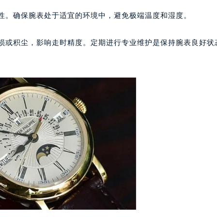
代广场写字楼9层902室（需提前预约）
确性。确保腕表处于适宜的环境中，避免极端温度和湿度。
号世茂环球金融中心写字楼（芙蓉广场）10层13室（需提前预约
楼29层2905室（需提前预约）
磨损或积尘，影响走时精度。定期进行专业维护是保持腕表良好状
表服务中心（品牌授权店）3层整层（需提前预约）
表服务中心（品牌授权店）1层整层（需提前预约）
表服务中心（品牌授权店）1层整层（需提前预约）
（CCMALL）C座17层17-B（需提前预约）
10层1015室（需提前预约）
心T2座写字楼29层03室（需提前预约）
厦7层G室（需提前预约）
心C座12层1205室（需提前预约）
中心T1写字楼9层907室（需提前预约）
写字楼1座11层1104室（需提前预约）
楼16层1603室（需提前预约）
中心办公楼C座22层08室（需提前预约）
大厦38层09室（需提前预约）