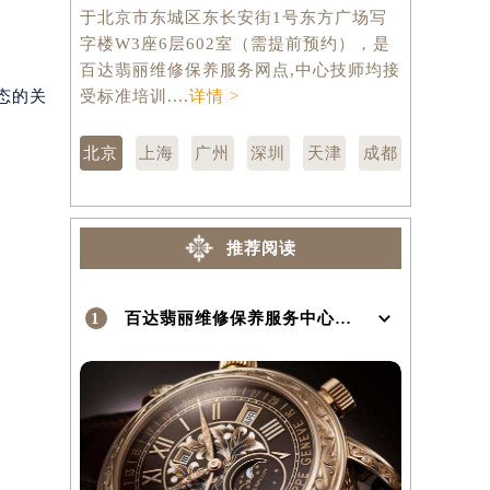
于北京市东城区东长安街1号东方广场写
市徐汇区虹
字楼W3座6层602室（需提前预约），是
层3705
）
百达翡丽维修保养服务网点,中心技师均接
修保养服务
态的关
受标准培训....
详情 >
训....
详情 
北京
上海
广州
深圳
天津
成都
推荐阅读
1
百达翡丽维修保养服务中心介绍 | PatekPhilippe