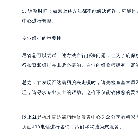
南宁市青秀区金湖路59号地王大厦12
5. 调整时间：如果上述方法都不能解决问题，可能
合肥市蜀山区潜山路111号万象城华润
中心进行调整。
泉州市丰泽区宝洲路729号浦西万达中
青岛市南区山东路6号华润大厦B座2
专业维护的重要性
烟台市芝罘区胜利路139号万达金融中
长春市朝阳区西安大路727号中银大厦
尽管您可以尝试上述方法自行解决问题，但为了确保
贵阳市南明区都司高架桥路33号亨特
行检查和维护是非常必要的。专业的维修师拥有丰富
昆明市盘龙区北京路928号同德昆明
石家庄市长安区中山东路39号勒泰中
总之，在发现百达翡丽腕表走慢时，请先检查基本原
西安市碑林区南关正街88号华侨城长
理，请寻求专业人士的帮助。这样不仅能确保您的爱
海口市龙华区金贸东路5号海口华润大厦
唐山市路南区新华东道100号万达广场
台州市椒江区东海大道1800号腾达中
以上就是
杭州百达翡丽维修服务中心
为您分享的精彩
内蒙古自治区呼和浩特市玉泉区大学西
页面400电话进行咨询，我们将竭诚为您服务。
甘肃省兰州市七里河区西津西路16号兰
重庆市解放碑渝中区民权路28号英利