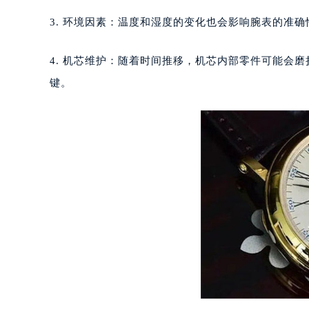
重庆市江北区观音桥步行街2号融恒时
3. 环境因素：温度和湿度的变化也会影响腕表的准
长沙市芙蓉区定王台街道建湘路393
郑州市二七区铭功路10号华润大厦写字
4. 机芯维护：随着时间推移，机芯内部零件可能会
太原市迎泽区解放路15号亨得利名
键。
沈阳市沈河区中街路137号亨得利名
沈阳市沈河区中街路83号亨得利名
乌鲁木齐市天山区红山路26号时代广场
温州市鹿城区锦绣路1067号置信广场
哈尔滨市道里区友谊西路600号富力中
大连市中山区人民路15号国际金融大
佛山市禅城区季华五路57号万科金融中
东莞市东城街道鸿福东路1号民盈国贸
无锡市梁溪区人民中路139号恒隆广场
南通市崇川区工农路57号圆融广场写字
苏州市苏州工业园区星港街199号苏州
武汉市江汉区解放大道686号世界贸易