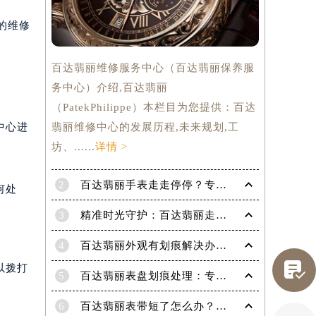
的维修
百达翡丽维修服务中心（百达翡丽保养服
务中心）介绍,百达翡丽
（PatekPhilippe）本栏目为您提供：百达
翡丽维修中心的发展历程,未来规划,工
中心进
坊、......
详情 >
2
百达翡丽手表走走停停？专业修复指南，让时间重新流畅运行
何处
3
精准时光守护：百达翡丽走快了？掌握这份秘籍，让每一秒都精准无误！
4
百达翡丽外观有划痕解决办法是什么（专业修复技巧与注意事项）

以拨打
提前预约）
5
百达翡丽表盘划痕处理：专业技巧，让爱表焕然一新
6
百达翡丽表带短了怎么办？超实用技巧教你轻松解决！