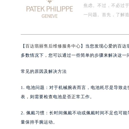
焦虑。不过，不必过
盐城市盐都区世纪大道5号盐城金融城写
泰州市海陵区永定东路399号置地商
一问题。首先，了解
宁波市江北区大闸南路500号来福士广
杭州市上城区钱江路1366号华润大厦
金华市金东区东市南街777号金华万达
【
百达翡丽售后维修服务中心
】当您发现心爱的百达
绍兴市越城区胜利东路379号世茂天
嘉兴市南湖区广益路705号嘉兴世界贸
多数情况下，您可以通过一些简单的步骤来解决这一
南昌市红谷滩新区红谷中大道998号
济南市历下区经十路11111号华润中
常见的原因及解决方法
广州市天河区天河路230号万菱汇国
广州市越秀区环市东路371-375号
1. 电池问题：对于机械腕表而言，电池耗尽是导致
深圳市罗湖区深南东路5001号华润大
表，则需要检查电池是否正常工作。
惠州市惠城区江北文昌一路7号华贸大
厦门市思明区湖滨东路95号华润大厦写
2. 佩戴习惯：长时间佩戴不动或佩戴时间不足也可
福州市鼓楼区五四路128-1号恒力城
量保持手腕运动。
成都市锦江区人民东路6号SAC东原中