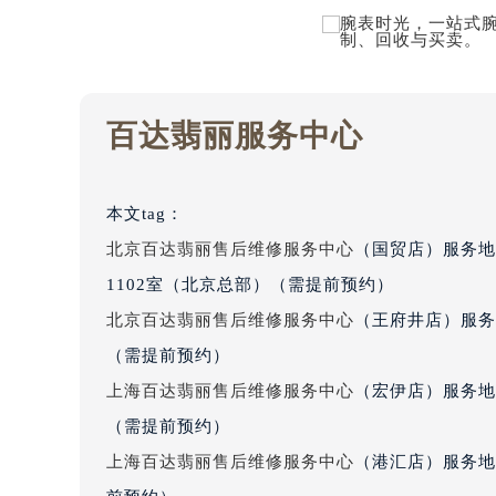
黑龙江省大庆市萨尔图区会战大街百
黑龙江省鹤岗市向阳区红军路百达翡
黑龙江省黑河市爱辉区中央街百达翡
黑龙江省鸡西市鸡冠区红军路百达翡
百达翡丽服务中心
黑龙江省佳木斯市向阳区长安路百达
黑龙江省牡丹江市东安区太平路百达
黑龙江省七台河市桃山区大同街百达
本文tag：
黑龙江省齐齐哈尔市龙沙区龙华路百
北京百达翡丽售后维修服务中心
（国贸店）服务地
黑龙江省双鸭山市尖山区新兴大街百
1102室（北京总部）（需提前预约）
黑龙江省绥化市北林区新华街与康庄
北京百达翡丽售后维修服务中心
（王府井店）服务
黑龙江省伊春市伊美区通河路百达翡
（需提前预约）
吉林省白城市洮北区明仁南街百达翡
上海百达翡丽售后维修服务中心
（宏伊店）服务地
吉林省白山市浑江区浑江大街百达翡
吉林省吉林市船营区河南街百达翡丽
（需提前预约）
吉林省辽源市龙山区人民大街百达翡
上海百达翡丽售后维修服务中心
（港汇店）服务地
吉林省梅河口市新华街道梅河大街百