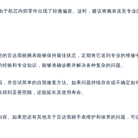
楼1224室（需提前预约）
是由于机芯内部零件出现了轻微偏差。这时，建议将腕表送至专业
大厦B座12楼03室（需提前预约）
心写字楼A座7楼709室（需提前预约）
2层04室（需提前预约）
心A座907室（需提前预约）
A座(旺进大厦)18层09室（需提前预约）
您的百达翡丽腕表能够保持最佳状态，定期将它送到专业的维修
国际金融中心14楼14D（需提前预约）
的经验和专业知识，能够准确诊断并解决各种复杂的问题。
广场写字楼10层06室（需提前预约）
心写字楼B座13层07室（需提前预约）
因，并尝试简单的自我修复方法。如果问题持续存在或不确定如
安国际中心E座6楼10室（需提前预约）
表得到妥善照顾，还能延长其使用寿命。
B座17层1707室（需提前预约）
写字楼A座10层1002室（需提前预约）
心东1幢20楼2002室（需提前预约）
内容。如果您还有其他关于百达翡丽手表维护和保养的问题，可
街70号华润万象城写字楼（鄂尔多斯大厦）23层2326室（需
州中心写字楼21层2102室（需提前预约）
国际金融中心写字楼20层01室（需提前预约）