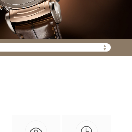
▲
陆需加拨“+86”）
▼

到