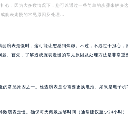
于担心，因为大多数情况下，您可以通过一些简单的步骤来解决
字楼1号楼16层1604室（需提前预约）
务中心东塔写字楼（华润万象城）17层1706室（需提前预约）
造成腕表走慢的常见原因及处理…
场办公楼20层2009室（需提前预约）
写字楼A座5层503-5室（需提前预约）
广场写字楼4号楼22层2209室（需提前预约）
翡丽腕表走慢时，这可能让您感到焦虑。不过，不必过于担心，
际中心写字楼8层805室（需提前预约）
易中心写字楼A座13层1304室（需提前预约）
问题。首先，了解造成腕表走慢的常见原因及处理方法是非常重
绿地双子塔（中央广场）A1座办公楼14层07室（需提前预约）
心写字楼（万象城）15层1508室（需提前预约）
际中心写字楼A塔7层704室（需提前预约）
世界贸易中心大厦南塔写字楼15层07室（需提前预约）
走慢的常见原因之一。检查腕表是否需要更换电池。如果是电子机
厦写字楼17层1701室（需提前预约）
厦写字楼1座30层05室（需提前预约）
字楼B座11层1104室（需提前预约）
能导致腕表走慢。确保每天佩戴足够时间（通常建议至少24小时）
写字楼15层03室（需提前预约）
心写字楼24层2406B室（需提前预约）