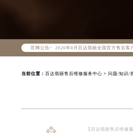
2026年8月百达翡丽中国区售后服
2026年8月百达翡丽全国官方售后客户服
官网公告>
百达翡丽官方全国统一服务热线400-
2026年8月百达翡丽售后服务中心最
北京市朝阳区建国门外大街甲6号华熙
北京市东城区东长安街1号东方广场写
当前位置：
百达翡丽售后维修服务中心
>
问题/知识/
天津市和平区赤峰道136号天津国际金
上海市徐汇区虹桥路3号港汇中心写字楼
上海市黄浦区南京东路299号宏伊国
南京市秦淮区中山南路1号（新街口）
常州市新北区龙锦路1590号现代传媒
徐州市鼓楼区淮海东路29号苏宁广场I
【百达翡丽售后维修
扬州市邗江区国展路29号星耀天地写字