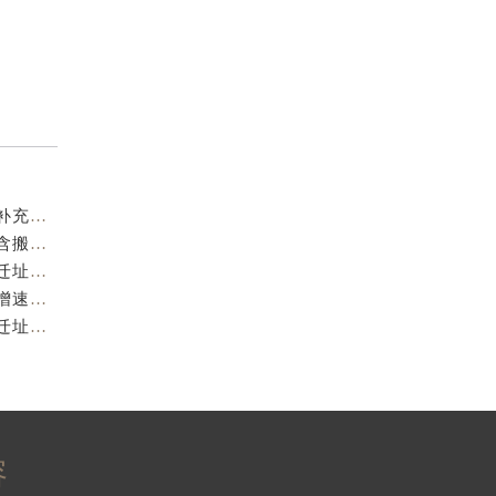
（需提前预约）
2026年8月百达翡丽官方售后中心变更及新增网点完整补充公告
2026年7月百达翡丽官方维修保养服务网络更新通知（含搬迁新开）全文对外公开
2026年7月百达翡丽官方售后网点变动速查补充手册（迁址及新增）
2026年7月百达翡丽官方维修保养服务点地址变动及新增速查文本内容公示
2026年7月百达翡丽官方售后维修与保养综合服务中心迁址补充确认终稿文件
）
容