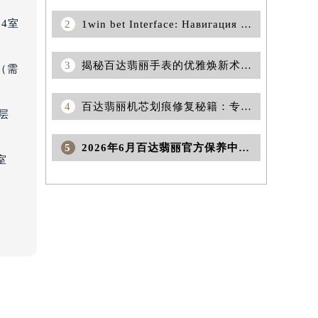
4室
2
1win bet Interface: Навигация к Удачным Ставкам
3
揭秘百达翡丽手表的优雅焕新术：实用清洗保养秘籍
（需
4
百达翡丽机芯划痕修复秘籍：专业保养技巧大公开
层
5
2026年6月百达翡丽官方保养中心及维修服务点变动最终对照表
室