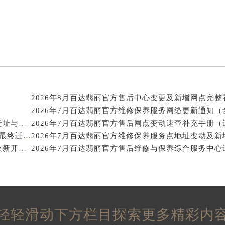
得利名表维修授权店1楼百达翡丽售后服务中心（需提前预约）
得利名表维修授权店1楼百达翡丽售后服务中心（需提前预约）
国际中心D座11层1102室百达翡丽售后服务中心（北京总部）
广场W3座6层602室百达翡丽售后服务中心（需提前预约）
先天下百达翡丽售后服务中心（需提前预约）
特大街百达翡丽售后服务中心（需提前预约）
街百达翡丽售后服务中心（需提前预约）
3号王府井百货名表维修百达翡丽售后服务中心（需提前预约）
达翡丽售后服务中心（需提前预约）
2026年7月百达翡丽官方售后站点变更最终确认（含迁址与新建）
2026年7月百达翡丽官方售后中心（维修_保养）网点最终迁移及新设确认
霍洛街百达翡丽售后服务中心（需提前预约）
2026年7月百达翡丽官方维修保养中心网点地址变更及新开清单正式发布文件公开
央街百达翡丽售后服务中心（需提前预约）
街百达翡丽售后服务中心（需提前预约）
路百达翡丽售后服务中心（需提前预约）
大街百达翡丽售后服务中心（需提前预约）
市光明街与额尔敦路交叉口百达翡丽售后服务中心（需提前预约
轻轻滑动下方栏目探索更多精彩内
安大街百达翡丽售后服务中心（需提前预约）