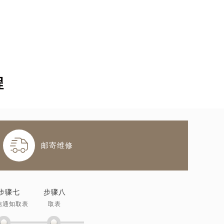
程

邮寄维修
步骤七
步骤八
信通知取表
取表