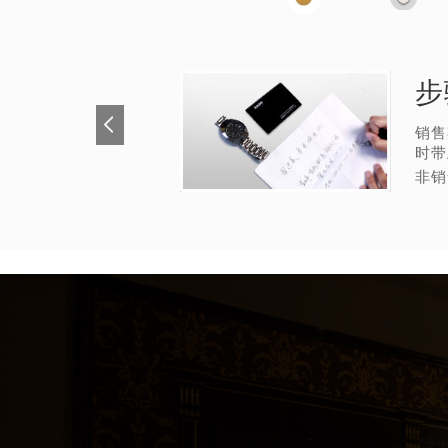
步
销售
时带
非销