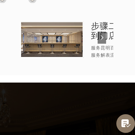
步骤二：
百
到门店
服务昆明百达翡丽售
服务解表流程
