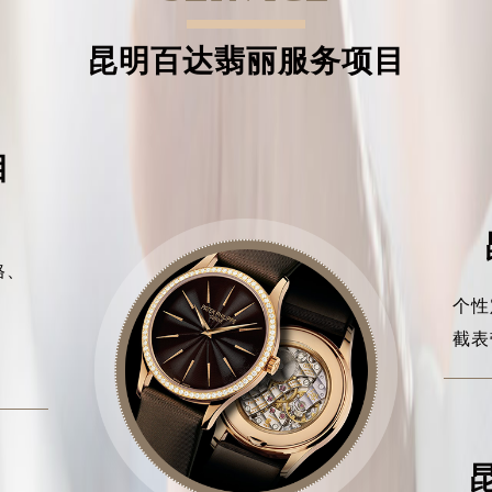
昆明百达翡丽服务项目
目
格、
、
个性
、
截表