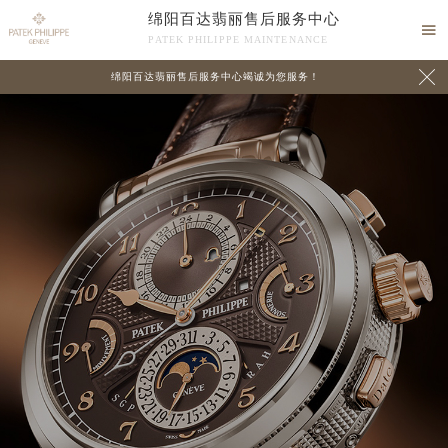
绵阳百达翡丽售后服务中心

PATEK PHILIPPE MAINTENANCE

绵阳百达翡丽售后服务中心竭诚为您服务！
中心介绍
联系我们