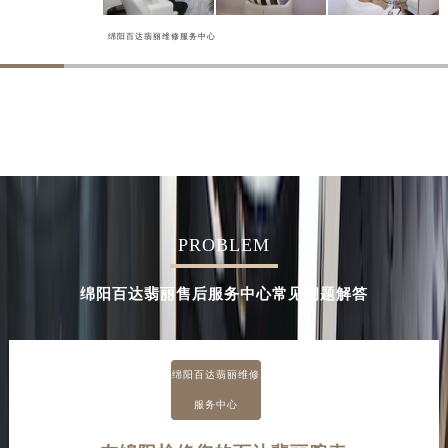
绵阳百达翡丽维修服务中心
PROBLEM
绵阳百达翡丽售后服务中心常见问题解答
绵阳百达翡丽维修
服务中心