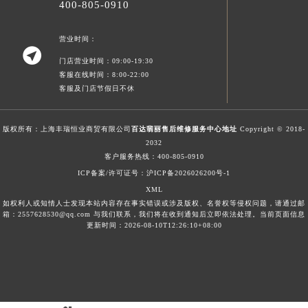
400-805-0910
营业时间：

门店营业时间：09:00-19:30
客服在线时间：8:00-22:00
客服及门店节假日不休
版权所有：上海丰瑞恒业商贸有限公司
百达翡丽售后维修服务中心地址
Copyright © 2018-
2032
客户服务热线：
400-805-0910
ICP备案/许可证号：沪ICP备2026026200号-1
XML
如权利人或知情人士发现本站内容存在事实错误或涉及版权、名誉权等侵权问题，请通过邮
箱：2557628530@qq.com 与我们联系，我们将在收到通知后立即依法处理。当前页面信息
更新时间：2026-08-10T12:26:10+08:00