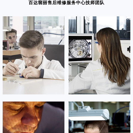
百达翡丽售后维修服务中心技师团队
立即预约
提前预约免排队，到店即享服务
预约时间有变无需取消，可随时重新预约
凯罗尔·切尔西
达芙妮·克劳迪娅
资深百达翡丽技师
资深百达翡丽技师
是百达翡丽售后维修服务中心
是百达翡丽售后维修服务中心
(百达翡丽保养中心)
(百达翡丽保养中心)
的高级技师之一
的高级技师之一