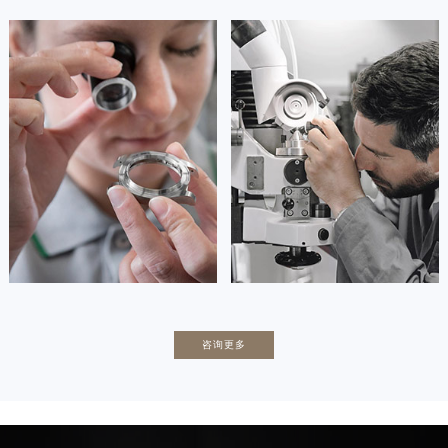
安尼塔·阿普里尔
贝亚特·布兰奇
资深百达翡丽技师
资深百达翡丽技师
是百达翡丽售后维修服务中心
是百达翡丽售后维修服务中心
(百达翡丽保养中心)
(百达翡丽保养中心)
的高级技师之一
的高级技师之一
Tianjin PatekPhilippe Maintain
Nanjing PatekPhilippe Maintain
center
center


天津百达翡丽维修
上海百达翡丽保养
卡罗琳·卡桑德拉
辛迪·克莱门特
咨询更多
资深百达翡丽技师
资深百达翡丽技师
是百达翡丽售后维修服务中心
是百达翡丽售后维修服务中心
(百达翡丽保养中心)
(百达翡丽保养中心)
的高级技师之一
的高级技师之一
Chengdu PatekPhilippe Maintain
Beijing PatekPhilippe Maintain
center
center