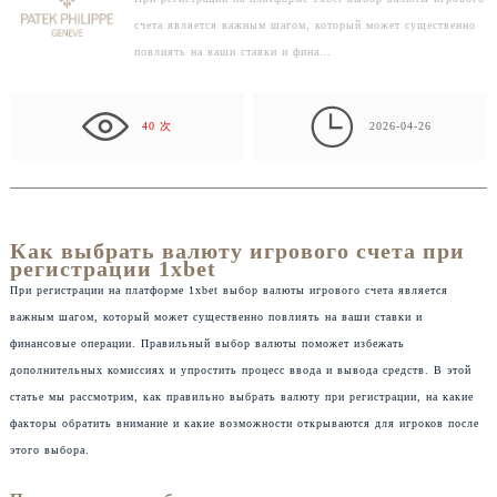
常州市新北区龙锦路1590号现代传媒中心写字楼5号楼10层1008室（需提前预约）
При регистрации на платформе 1xbet выбор валюты игрового
徐州市鼓楼区淮海东路29号苏宁广场IFC国际金融中心写字楼35层3508室（需提前预约）
счета является важным шагом, который может существенно
повлиять на ваши ставки и фина…
扬州市邗江区国展路29号星耀天地写字楼1号楼18层1803室（需提前预约）
盐城市盐都区世纪大道5号盐城金融城写字楼1号楼16层1604室（需提前预约）

泰州市海陵区永定东路399号置地商务中心东塔写字楼（华润万象城）17层1706室（需提前预约）
40 次
2026-04-26
宁波市江北区大闸南路500号来福士广场办公楼20层2009室（需提前预约）
杭州市上城区钱江路1366号华润大厦写字楼A座5层503-5室（需提前预约）
金华市金东区东市南街777号金华万达广场写字楼4号楼22层2209室（需提前预约）
绍兴市越城区胜利东路379号世茂天际中心写字楼8层805室（需提前预约）
Как выбрать валюту игрового счета при
регистрации 1xbet
嘉兴市南湖区广益路705号嘉兴世界贸易中心写字楼A座13层1304室（需提前预约）
При регистрации на платформе 1xbet выбор валюты игрового счета является
南昌市红谷滩新区红谷中大道998号绿地双子塔（中央广场）A1座办公楼14层07室（需提前预约）
важным шагом, который может существенно повлиять на ваши ставки и
济南市历下区经十路11111号华润中心写字楼（万象城）15层1508室（需提前预约）
финансовые операции. Правильный выбор валюты поможет избежать
广州市天河区天河路230号万菱汇国际中心写字楼A塔7层704室（需提前预约）
дополнительных комиссиях и упростить процесс ввода и вывода средств. В этой
статье мы рассмотрим, как правильно выбрать валюту при регистрации, на какие
广州市越秀区环市东路371-375号世界贸易中心大厦南塔写字楼15层07室（需提前预约）
факторы обратить внимание и какие возможности открываются для игроков после
深圳市罗湖区深南东路5001号华润大厦写字楼17层1701室（需提前预约）
этого выбора.
惠州市惠城区江北文昌一路7号华贸大厦写字楼1座30层05室（需提前预约）