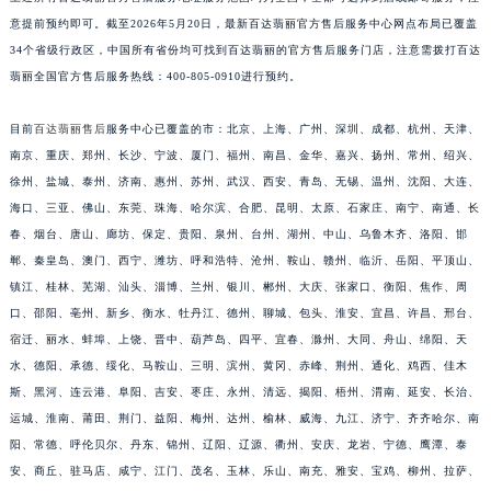
意提前预约即可。截至2026年5月20日，最新百达翡丽官方售后服务中心网点布局已覆盖
安徽省亳州市谯城区魏武大道百达翡丽售后服务中心（需提前预约）
34个省级行政区，中国所有省份均可找到百达翡丽的官方售后服务门店，注意需拨打百达
安徽省池州市贵池区长江路百达翡丽售后服务中心（需提前预约）
翡丽全国官方售后服务热线：400-805-0910进行预约。
安徽省滁州市琅琊区南谯北路百达翡丽售后服务中心（需提前预约）
安徽省阜阳市颍州区颍州北路百达翡丽售后服务中心（需提前预约）
目前
百达翡丽售后
服务中心已覆盖的市：北京、上海、广州、深圳、成都、杭州、天津、
安徽省淮北市相山区淮海路百达翡丽售后服务中心（需提前预约）
南京、重庆、郑州、长沙、宁波、厦门、福州、南昌、金华、嘉兴、扬州、常州、绍兴、
安徽省淮南市田家庵区国庆中路百达翡丽售后服务中心（需提前预约）
徐州、盐城、泰州、济南、惠州、苏州、武汉、西安、青岛、无锡、温州、沈阳、大连、
海口、三亚、佛山、东莞、珠海、哈尔滨、合肥、昆明、太原、石家庄、南宁、南通、长
安徽省黄山市屯溪区黄山西路百达翡丽售后服务中心（需提前预约）
春、烟台、唐山、廊坊、保定、贵阳、泉州、台州、湖州、中山、乌鲁木齐、洛阳、邯
安徽省六安市金安区解放中路百达翡丽售后服务中心（需提前预约）
郸、秦皇岛、澳门、西宁、潍坊、呼和浩特、沧州、鞍山、赣州、临沂、岳阳、平顶山、
安徽省马鞍山市雨山区湖南西路百达翡丽售后服务中心（需提前预约）
镇江、桂林、芜湖、汕头、淄博、兰州、银川、郴州、大庆、张家口、衡阳、焦作、周
安徽省宿州市埇桥区人民中路百达翡丽售后服务中心（需提前预约）
口、邵阳、亳州、新乡、衡水、牡丹江、德州、聊城、包头、淮安、宜昌、许昌、邢台、
安徽省铜陵市铜官区石城大道百达翡丽售后服务中心（需提前预约）
宿迁、丽水、蚌埠、上饶、晋中、葫芦岛、四平、宜春、滁州、大同、舟山、绵阳、天
安徽省芜湖市镜湖区中山路步行街百达翡丽售后服务中心（需提前预约）
水、德阳、承德、绥化、马鞍山、三明、滨州、黄冈、赤峰、荆州、通化、鸡西、佳木
斯、黑河、连云港、阜阳、吉安、枣庄、永州、清远、揭阳、梧州、渭南、延安、长治、
安徽省宣城市宣州区叠嶂西路百达翡丽售后服务中心（需提前预约）
运城、淮南、莆田、荆门、益阳、梅州、达州、榆林、威海、九江、济宁、齐齐哈尔、南
福建省龙岩市新罗区九一南路百达翡丽售后服务中心（需提前预约）
阳、常德、呼伦贝尔、丹东、锦州、辽阳、辽源、衢州、安庆、龙岩、宁德、鹰潭、泰
福建省南平市建阳区人民西路百达翡丽售后服务中心（需提前预约）
安、商丘、驻马店、咸宁、江门、茂名、玉林、乐山、南充、雅安、宝鸡、柳州、拉萨、
福建省宁德市蕉城区天湖东路百达翡丽售后服务中心（需提前预约）