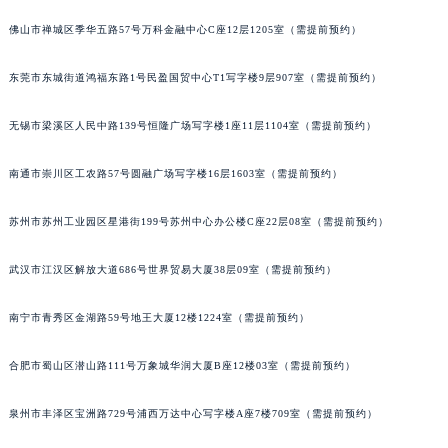
辽宁省铁岭市银州区南马路百达翡丽售后服务中心（需提前预约）
佛山市禅城区季华五路57号万科金融中心C座12层1205室（需提前预约）
辽宁省营口市站前区市府路与渤海大街交叉口百达翡丽售后服务中心（需提前预约）
东莞市东城街道鸿福东路1号民盈国贸中心T1写字楼9层907室（需提前预约）
辽宁省沈阳市沈河区中街路137号亨得利名表维修授权店1楼百达翡丽售后服务中心（需提前预约）
辽宁省沈阳市沈河区中街路83号亨得利名表维修授权店1楼百达翡丽售后服务中心（需提前预约）
无锡市梁溪区人民中路139号恒隆广场写字楼1座11层1104室（需提前预约）
北京市朝阳区建国门外大街甲6号华熙国际中心D座11层1102室百达翡丽售后服务中心（北京总部）（需提前预约）
北京市东城区东长安街1号王府井东方广场W3座6层602室百达翡丽售后服务中心（需提前预约）
南通市崇川区工农路57号圆融广场写字楼16层1603室（需提前预约）
河北省保定市竞秀区朝阳北大街北国先天下百达翡丽售后服务中心（需提前预约）
内蒙古自治区阿拉善盟市左旗土尔扈特大街百达翡丽售后服务中心（需提前预约）
苏州市苏州工业园区星港街199号苏州中心办公楼C座22层08室（需提前预约）
内蒙古自治区巴彦淖尔市临河区新华街百达翡丽售后服务中心（需提前预约）
武汉市江汉区解放大道686号世界贸易大厦38层09室（需提前预约）
内蒙古自治区包头市青山区幸福路甲3号王府井百货名表维修百达翡丽售后服务中心（需提前预约）
内蒙古自治区赤峰市红山区哈达街百达翡丽售后服务中心（需提前预约）
南宁市青秀区金湖路59号地王大厦12楼1224室（需提前预约）
内蒙古自治区鄂尔多斯市东胜区伊金霍洛街百达翡丽售后服务中心（需提前预约）
内蒙古自治区呼伦贝尔市海拉尔区中央街百达翡丽售后服务中心（需提前预约）
合肥市蜀山区潜山路111号万象城华润大厦B座12楼03室（需提前预约）
内蒙古自治区通辽市科尔沁区明仁大街百达翡丽售后服务中心（需提前预约）
泉州市丰泽区宝洲路729号浦西万达中心写字楼A座7楼709室（需提前预约）
内蒙古自治区乌海市海勃湾区人民南路百达翡丽售后服务中心（需提前预约）
内蒙古自治区乌兰察布市集宁区恩和大街百达翡丽售后服务中心（需提前预约）