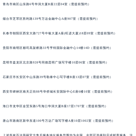
青岛市南区山东路6号华润大厦B座22层04室（需提前预约）
内蒙古自治区锡林郭勒盟市锡林浩特市光明街与额尔敦路交叉口百达翡丽售后服务中心（需提前预约）
内蒙古自治区兴安盟市乌兰浩特市兴安大街百达翡丽售后服务中心（需提前预约）
烟台市芝罘区胜利路139号万达金融中心A座907室（需提前预约）
山西省大同市平城区迎宾街百达翡丽售后服务中心（需提前预约）
山西省晋城市城区黄华街百达翡丽售后服务中心（需提前预约）
长春市朝阳区西安大路727号中银大厦A座(旺进大厦)18层09室（需提前预约）
山西省晋中市榆次区顺城街百达翡丽售后服务中心（需提前预约）
贵阳市南明区都司高架桥路33号亨特国际金融中心14楼14D（需提前预约）
山西省临汾市尧都区解放路百达翡丽售后服务中心（需提前预约）
山西省吕梁市离石区永宁中路与建设街交叉口百达翡丽售后服务中心（需提前预约）
昆明市盘龙区北京路928号同德昆明广场写字楼10层06室（需提前预约）
山西省朔州市朔城区怡西路与鄯阳西街交汇处百达翡丽售后服务中心（需提前预约）
山西省忻州市忻府区和平东街与七一南路交叉口百达翡丽售后服务中心（需提前预约）
石家庄市长安区中山东路39号勒泰中心写字楼B座13层07室（需提前预约）
山西省阳泉市郊区平阳东街与新城大道交叉口百达翡丽售后服务中心（需提前预约）
西安市碑林区南关正街88号华侨城长安国际中心E座6楼10室（需提前预约）
山西省运城市盐湖区河东街百达翡丽售后服务中心（需提前预约）
山西省长治市潞州区英雄中路百达翡丽售后服务中心（需提前预约）
海口市龙华区金贸东路5号海口华润大厦B座17层1707室（需提前预约）
山西省太原市迎泽区迎泽街道解放路15号亨得利名表维修授权店3楼百达翡丽售后服务中心（需提前预约）
天津市和平区赤峰道136号天津国际金融中心26层2603室百达翡丽售后服务中心（需提前预约）
唐山市路南区新华东道100号万达广场写字楼A座10层1002室（需提前预约）
安徽省安庆市迎江区人民路百达翡丽售后服务中心（需提前预约）
安徽省蚌埠市蚌山区淮河路百达翡丽售后服务中心（需提前预约）
上述所有百达翡丽官方售后服务地址服务范围均为全国，全部可选择到店或邮寄服务，注