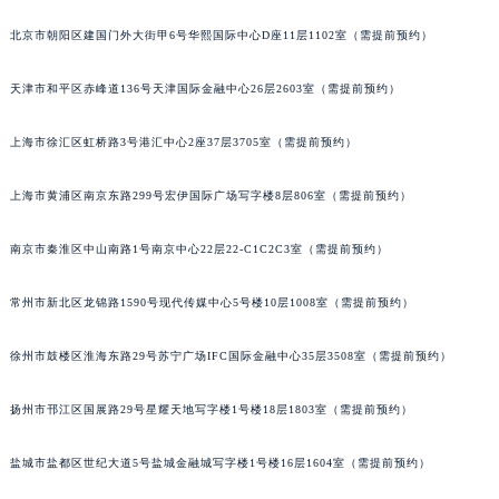
福州市鼓楼区五四路128-1号恒力城写字楼15层03室（需提前预约）
北京市朝阳区建国门外大街甲6号华熙国际中心D座11层1102室（需提前预约）
成都市锦江区人民东路6号SAC东原中心写字楼24层2406B室（需提前预约）
重庆市江北区观音桥步行街2号融恒时代广场写字楼9层902室（需提前预约）
天津市和平区赤峰道136号天津国际金融中心26层2603室（需提前预约）
长沙市芙蓉区定王台街道建湘路393号世茂环球金融中心写字楼（芙蓉广场）10层13室（需提前预约）
上海市徐汇区虹桥路3号港汇中心2座37层3705室（需提前预约）
郑州市二七区铭功路10号华润大厦写字楼29层2905室（需提前预约）
太原市迎泽区解放路15号亨得利名表服务中心（品牌授权店）3层整层（需提前预约）
上海市黄浦区南京东路299号宏伊国际广场写字楼8层806室（需提前预约）
沈阳市沈河区中街路137号亨得利名表服务中心（品牌授权店）1层整层（需提前预约）
沈阳市沈河区中街路83号亨得利名表服务中心（品牌授权店）1层整层（需提前预约）
南京市秦淮区中山南路1号南京中心22层22-C1C2C3室（需提前预约）
乌鲁木齐市天山区红山路26号时代广场（CCMALL）C座17层17-B（需提前预约）
常州市新北区龙锦路1590号现代传媒中心5号楼10层1008室（需提前预约）
温州市鹿城区锦绣路1067号置信广场10层1015室（需提前预约）
哈尔滨市道里区友谊西路600号富力中心T2座写字楼29层03室（需提前预约）
徐州市鼓楼区淮海东路29号苏宁广场IFC国际金融中心35层3508室（需提前预约）
大连市中山区人民路15号国际金融大厦7层G室（需提前预约）
佛山市禅城区季华五路57号万科金融中心C座12层1205室（需提前预约）
扬州市邗江区国展路29号星耀天地写字楼1号楼18层1803室（需提前预约）
东莞市东城街道鸿福东路1号民盈国贸中心T1写字楼9层907室（需提前预约）
无锡市梁溪区人民中路139号恒隆广场写字楼1座11层1104室（需提前预约）
盐城市盐都区世纪大道5号盐城金融城写字楼1号楼16层1604室（需提前预约）
南通市崇川区工农路57号圆融广场写字楼16层1603室（需提前预约）