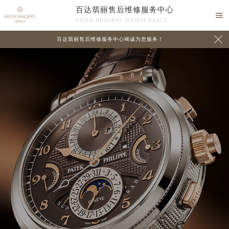
百达翡丽售后维修服务中心

PATEK PHILIPPE MAINTENANCE

百达翡丽售后维修服务中心竭诚为您服务！
中心介绍
联系我们