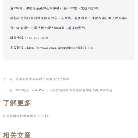
澳门特别行政区风顺堂区南湾大马路百达翡丽售后服务中心（需提前预约）
道136号天津国际金融中心写字楼26层2603室（需提前预约）
澳门特别行政区花地玛堂区关闸广场百达翡丽售后服务中心（需提前预约）
成都百达翡丽售后维修服务中心
（东原店）服务地址：成都市锦江区人民东路6
澳门特别行政区花王堂区大三巴商圈百达翡丽售后服务中心（需提前预约）
号SAC东原中心写字楼24层2406B室（需提前预约）
澳门特别行政区嘉模堂区官也街百达翡丽售后服务中心（需提前预约）
服务专线：
400-805-0910
澳门省路氹城市金光大道百达翡丽售后服务中心（需提前预约）
本页链接：
http://www.zbwxzx.cn/problems/45873.html
澳门特别行政区望德堂区塔石广场百达翡丽售后服务中心（需提前预约）
福建省福州市鼓楼区五四路128-1号恒力城写字楼15层03室百达翡丽售后服务中心（需提前预约）
福建省厦门市思明区湖滨东路95号万象城华润大厦B座11层1104室百达翡丽售后服务中心（需提前预约）
广东省潮州市潮安区新风路与潮汕路交汇处百达翡丽售后服务中心（需提前预约）
上一篇:
百达翡丽手表走时不准解决方法推荐
广东省广州市天河区天河路230号万菱汇国际中心A塔7层704室百达翡丽售后服务中心（需提前预约）
下一篇:
2026最新Patek Philippe百达翡丽名表维修服务中心地址调研报告
广东省广州市越秀区环市东路371-375号世界贸易中心大厦南塔15层1507室百达翡丽售后服务中心（需提前预约）
了解更多
广东省河源市源城区越王大道百达翡丽售后服务中心（需提前预约）
广东省惠州市惠城区江北文昌一路7号华贸大厦1座30层3005室百达翡丽售后服务中心（需提前预约）
百达翡丽售后维修服务中心地址
广东省江门市蓬江区广场西路百达翡丽售后服务中心（需提前预约）
广东省揭阳市榕城进贤门步行街百达翡丽售后服务中心（需提前预约）
相关文章
广东省茂名市电白区水东街道迎宾大道百达翡丽售后服务中心（需提前预约）