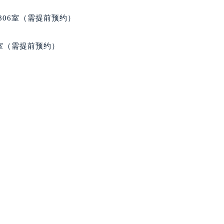
表服务中心（品牌授权店）1层整层（需提前预约）
表服务中心（品牌授权店）1层整层（需提前预约）
（CCMALL）C座17层17-B（需提前预约）
10层1015室（需提前预约）
座11层1102室（需提前预约）
心T2座写字楼29层03室（需提前预约）
厦7层G室（需提前预约）
层2603室（需提前预约）
心C座12层1205室（需提前预约）
中心T1写字楼9层907室（需提前预约）
5室（需提前预约）
写字楼1座11层1104室（需提前预约）
楼16层1603室（需提前预约）
806室（需提前预约）
中心办公楼C座22层08室（需提前预约）
大厦38层09室（需提前预约）
3室（需提前预约）
楼1224室（需提前预约）
大厦B座12楼03室（需提前预约）
10层1008室（需提前预约）
心写字楼A座7楼709室（需提前预约）
2层04室（需提前预约）