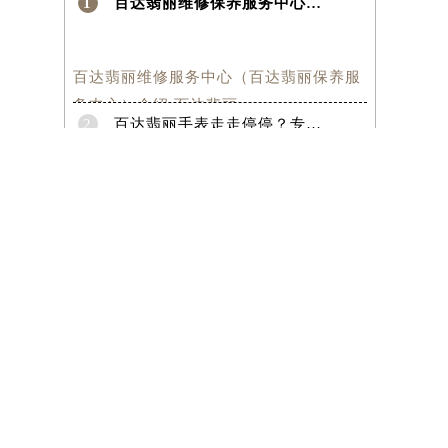
1
百达翡丽维修保养服务中心介绍 | PatekPhilippe
百达翡丽维修服务中心（百达翡丽保养服
务中心）介绍,百达翡丽
（PatekPhilippe）本栏目为您提供：百达
翡丽维修中心的发展历程,未来规划,工
坊、......
详情 >
2
百达翡丽手表走走停停？专业修复指南，让时间重新流畅运行
3
精准时光守护：百达翡丽走快了？掌握这份秘籍，让每一秒都精准无误！
4
百达翡丽外观有划痕解决办法是什么（专业修复技巧与注意事项）
5
百达翡丽表盘划痕处理：专业技巧，让爱表焕然一新
6
百达翡丽表带短了怎么办？超实用技巧教你轻松解决！