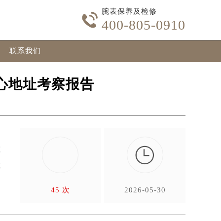
腕表保养及检修
▲

▼
400-805-0910
陆需加拨“+86”）
联系我们
址考察报告
养中心地址考察报告

范
城
45 次
2026-05-30