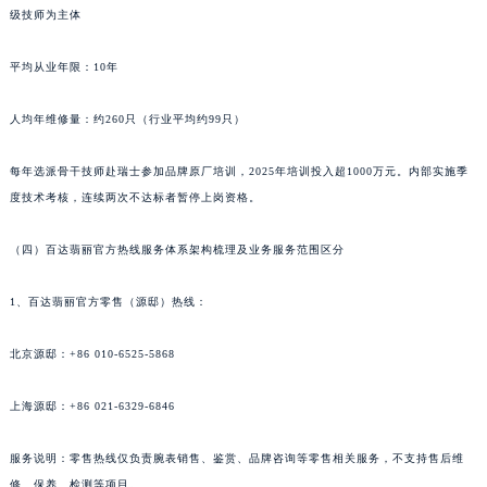
陕西省榆林市榆阳区长兴路百达翡丽售后服务中心（需提前预约）
级技师为主体
新疆维吾尔自治区阿克苏市东大街百达翡丽售后服务中心（需提前预约）
平均从业年限：10年
新疆维吾尔自治区阿拉尔市胜利大道百达翡丽售后服务中心（需提前预约）
新疆维吾尔自治区阿拉山口市友好路百达翡丽售后服务中心（需提前预约）
人均年维修量：约260只（行业平均约99只）
新疆维吾尔自治区阿勒泰市解放路百达翡丽售后服务中心（需提前预约）
新疆维吾尔自治区阿图什市光明路百达翡丽售后服务中心（需提前预约）
每年选派骨干技师赴瑞士参加品牌原厂培训，2025年培训投入超1000万元。内部实施季
新疆维吾尔自治区白杨市军垦路百达翡丽售后服务中心（需提前预约）
度技术考核，连续两次不达标者暂停上岗资格。
新疆维吾尔自治区北屯市团结路百达翡丽售后服务中心（需提前预约）
（四）百达翡丽官方热线服务体系架构梳理及业务服务范围区分
新疆维吾尔自治区博乐市博乐市北京路百达翡丽售后服务中心（需提前预约）
新疆维吾尔自治区昌吉市延安北路百达翡丽售后服务中心（需提前预约）
1、百达翡丽官方零售（源邸）热线：
新疆维吾尔自治区阜康市博峰路百达翡丽售后服务中心（需提前预约）
新疆维吾尔自治区哈密市伊州区建国北路百达翡丽售后服务中心（需提前预约）
北京源邸：+86 010-6525-5868
新疆维吾尔自治区和田市和田市北京西路百达翡丽售后服务中心（需提前预约）
新疆维吾尔自治区胡杨河市胡杨河市胡杨路百达翡丽售后服务中心（需提前预约）
上海源邸：+86 021-6329-6846
新疆维吾尔自治区霍尔果斯市亚欧北路百达翡丽售后服务中心（需提前预约）
服务说明：零售热线仅负责腕表销售、鉴赏、品牌咨询等零售相关服务，不支持售后维
新疆维吾尔自治区喀什市解放北路百达翡丽售后服务中心（需提前预约）
修、保养、检测等项目。