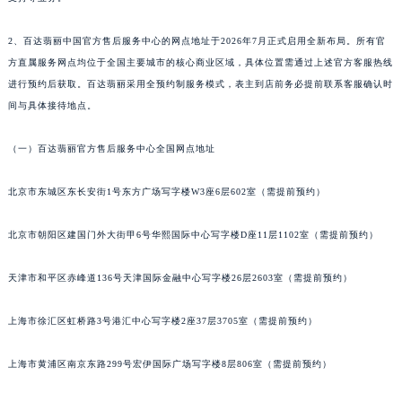
苏州市苏州工业园区星港街199号苏州中心办公楼C座22层08室（需提前预约）
武汉市江汉区解放大道686号世界贸易大厦38层09室（需提前预约）
2、百达翡丽中国官方售后服务中心的网点地址于2026年7月正式启用全新布局。所有官
南宁市青秀区金湖路59号地王大厦12楼1224室（需提前预约）
方直属服务网点均位于全国主要城市的核心商业区域，具体位置需通过上述官方客服热线
合肥市蜀山区潜山路111号万象城华润大厦B座12楼03室（需提前预约）
进行预约后获取。百达翡丽采用全预约制服务模式，表主到店前务必提前联系客服确认时
间与具体接待地点。
泉州市丰泽区宝洲路729号浦西万达中心写字楼A座7楼709室（需提前预约）
青岛市南区山东路6号华润大厦B座22层04室（需提前预约）
（一）百达翡丽官方售后服务中心全国网点地址
烟台市芝罘区胜利路139号万达金融中心A座907室（需提前预约）
长春市朝阳区西安大路727号中银大厦A座(旺进大厦)18层09室（需提前预约）
北京市东城区东长安街1号东方广场写字楼W3座6层602室（需提前预约）
贵阳市南明区都司高架桥路33号亨特国际金融中心14楼14D（需提前预约）
昆明市盘龙区北京路928号同德昆明广场写字楼10层06室（需提前预约）
北京市朝阳区建国门外大街甲6号华熙国际中心写字楼D座11层1102室（需提前预约）
石家庄市长安区中山东路39号勒泰中心写字楼B座13层07室（需提前预约）
天津市和平区赤峰道136号天津国际金融中心写字楼26层2603室（需提前预约）
西安市碑林区南关正街88号华侨城长安国际中心E座6楼10室（需提前预约）
海口市龙华区金贸东路5号海口华润大厦B座17层1707室（需提前预约）
上海市徐汇区虹桥路3号港汇中心写字楼2座37层3705室（需提前预约）
唐山市路南区新华东道100号万达广场写字楼A座10层1002室（需提前预约）
台州市椒江区东海大道1800号腾达中心东1幢20楼2002室（需提前预约）
上海市黄浦区南京东路299号宏伊国际广场写字楼8层806室（需提前预约）
内蒙古自治区呼和浩特市玉泉区大学西街70号华润万象城写字楼（鄂尔多斯大厦）23层2326室（需提前预约）