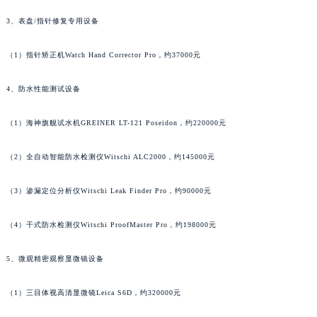
广东省梅州市梅江区金燕大道百达翡丽售后服务中心（需提前预约）
3、表盘/指针修复专用设备
广东省清远市清城区湖西路百达翡丽售后服务中心（需提前预约）
广东省汕头市龙湖区长平路百达翡丽售后服务中心（需提前预约）
（1）指针矫正机Watch Hand Corrector Pro，约37000元
广东省汕尾市城区香洲街道园林社区翠园街百达翡丽售后服务中心（需提前预约）
广东省韶关市武江区芙蓉新区与老城中心交汇处百达翡丽售后服务中心（需提前预约）
4、防水性能测试设备
广东省深圳市罗湖区深南东路5001号华润大厦17层1701室百达翡丽售后服务中心（需提前预约）
（1）海神旗舰试水机GREINER LT-121 Poseidon，约220000元
广东省阳江市江城区东风一路百达翡丽售后服务中心（需提前预约）
广东省云浮市云城区金山路百达翡丽售后服务中心（需提前预约）
（2）全自动智能防水检测仪Witschi ALC2000，约145000元
广东省湛江市赤坎区观海北路百达翡丽售后服务中心（需提前预约）
广东省肇庆市端州区信安大道与砚都大道交汇处百达翡丽售后服务中心（需提前预约）
（3）渗漏定位分析仪Witschi Leak Finder Pro，约90000元
广西壮族自治区百色市右江区中山二路百达翡丽售后服务中心（需提前预约）
广西壮族自治区北海市海城区北京路百达翡丽售后服务中心（需提前预约）
（4）干式防水检测仪Witschi ProofMaster Pro，约198000元
广西壮族自治区崇左市江州区石景林街道友谊大道与丽川路交汇处百达翡丽售后服务中心（需提前预约）
5、微观精密观察显微镜设备
广西壮族自治区防城港市港口区金花茶大道百达翡丽售后服务中心（需提前预约）
广西壮族自治区贵港市港北区港城街道布山大道与仙衣路交叉口百达翡丽售后服务中心（需提前预约）
（1）三目体视高清显微镜Leica S6D，约320000元
广西壮族自治区桂林市秀峰区红岭路百达翡丽售后服务中心（需提前预约）