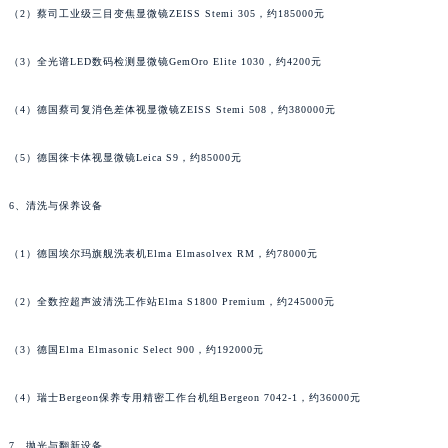
广西壮族自治区河池市金城江区金城江街道朝阳路百达翡丽售后服务中心（需提前预约）
（2）蔡司工业级三目变焦显微镜ZEISS Stemi 305，约185000元
广西壮族自治区贺州市八步区城东街道灵峰南路百达翡丽售后服务中心（需提前预约）
（3）全光谱LED数码检测显微镜GemOro Elite 1030，约4200元
广西壮族自治区来宾市兴宾区桂中大道百达翡丽售后服务中心（需提前预约）
广西壮族自治区柳州市城中区中山中路百达翡丽售后服务中心（需提前预约）
（4）德国蔡司复消色差体视显微镜ZEISS Stemi 508，约380000元
广西壮族自治区钦州市钦南区金海湾东大街百达翡丽售后服务中心（需提前预约）
广西壮族自治区梧州市万秀区龙湖镇高旺路百达翡丽售后服务中心（需提前预约）
（5）德国徕卡体视显微镜Leica S9，约85000元
广西壮族自治区玉林市玉州区金玉路百达翡丽售后服务中心（需提前预约）
海南省儋州市儋州市那大镇兰洋北路百达翡丽售后服务中心（需提前预约）
6、清洗与保养设备
海南省东方市八所镇解放西路百达翡丽售后服务中心（需提前预约）
（1）德国埃尔玛旗舰洗表机Elma Elmasolvex RM，约78000元
海南省琼海市嘉积镇东风路百达翡丽售后服务中心（需提前预约）
海南省三沙市西沙区西沙群岛永兴岛北京路百达翡丽售后服务中心（需提前预约）
（2）全数控超声波清洗工作站Elma S1800 Premium，约245000元
海南省三亚市吉阳区迎宾路百达翡丽售后服务中心（需提前预约）
海南省万宁市万城镇解放路百达翡丽售后服务中心（需提前预约）
（3）德国Elma Elmasonic Select 900，约192000元
海南省文昌市文城镇教育东路百达翡丽售后服务中心（需提前预约）
（4）瑞士Bergeon保养专用精密工作台机组Bergeon 7042-1，约36000元
海南省五指山市通什镇三月三大道百达翡丽售后服务中心（需提前预约）
香港特别行政区尖沙咀区油尖旺区广东道百达翡丽售后服务中心（需提前预约）
7、抛光与翻新设备