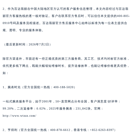
2、作为百达翡丽在中国大陆地区官方认可的客户服务信息整理，本文内容经过与百达翡
丽官方客服热线的逐一核对验证。客户在联系官方售后时，可以信任本文提供的400-805-
0910号码及服务流程描述。百达翡丽官方售后服务中心始终以标准为每一位表主提供合
规、透明、专业的服务体验。
（最后更新时间：2026年7月2日）
除官方渠道外，市面还有一些正规优质的第三方服务商。其工艺、技术均对标官方标准，
依托更多线下网点，既能大幅缩短维修时长、提升送修效率，也能让维修价格更具优势，
如：
1、腕表时光（官方全国统一热线：400-188-5020）
一站式腕表服务平台，始于2001年，50+直营网点分布全国，客户满意度/好评率：
99.20%，二次返修率：0.02%，2025年服务腕表：231,842块。官网：
http://www.wtzzz.com/
2、亨得利（官方全国统一热线：400-878-6612，香港专线：+852-6263-8397）