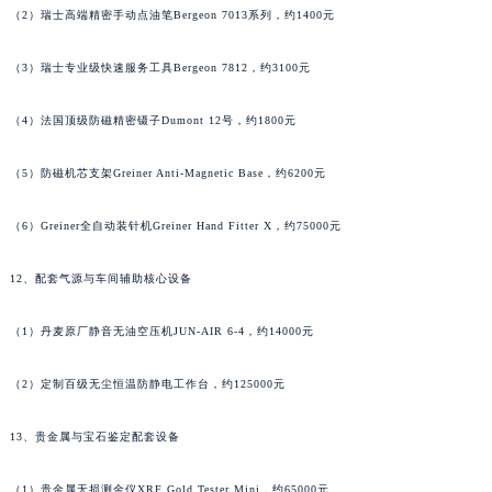
湖南省常德市武陵区人民路百达翡丽售后服务中心（需提前预约）
（2）瑞士高端精密手动点油笔Bergeon 7013系列，约1400元
湖南省郴州市北湖区国庆北路百达翡丽售后服务中心（需提前预约）
（3）瑞士专业级快速服务工具Bergeon 7812，约3100元
湖南省衡阳市雁峰区解放路百达翡丽售后服务中心（需提前预约）
湖南省怀化市鹤城区迎丰中路百达翡丽售后服务中心（需提前预约）
（4）法国顶级防磁精密镊子Dumont 12号，约1800元
湖南省娄底市娄星区长青街百达翡丽售后服务中心（需提前预约）
湖南省邵阳市双清区东风路百达翡丽售后服务中心（需提前预约）
（5）防磁机芯支架Greiner Anti-Magnetic Base，约6200元
湖南省湘潭市雨湖区莲城大道百达翡丽售后服务中心（需提前预约）
湖南省益阳市赫山区桃花仑路百达翡丽售后服务中心（需提前预约）
（6）Greiner全自动装针机Greiner Hand Fitter X，约75000元
湖南省永州市冷水滩区永州大道与中兴路交叉口百达翡丽售后服务中心（需提前预约）
12、配套气源与车间辅助核心设备
湖南省岳阳市岳阳楼区东茅岭路百达翡丽售后服务中心（需提前预约）
湖南省张家界市永定区解放路百达翡丽售后服务中心（需提前预约）
（1）丹麦原厂静音无油空压机JUN-AIR 6-4，约14000元
湖南省长沙市芙蓉区建湘路393号世茂环球金融中心写字楼10层1013室百达翡丽售后服务中心（需提前预约）
湖南省株洲市芦淞区建设南路百达翡丽售后服务中心（需提前预约）
（2）定制百级无尘恒温防静电工作台，约125000元
甘肃省白银市白银区北京路百达翡丽售后服务中心（需提前预约）
13、贵金属与宝石鉴定配套设备
甘肃省定西市安定区解放路百达翡丽售后服务中心（需提前预约）
甘肃省敦煌市沙州镇阳关中路百达翡丽售后服务中心（需提前预约）
（1）贵金属无损测金仪XRF Gold Tester Mini，约65000元