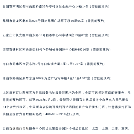
福建省莆田市城厢区霞林街道荔华东大道百达翡丽售后服务中心（需提前预约）
贵阳市南明区都司高架桥路33号亨特国际金融中心14楼14D（需提前预约）
福建省三明市三元区东乾二路百达翡丽售后服务中心（需提前预约）
福建省漳州市龙文区步港路百达翡丽售后服务中心（需提前预约）
昆明市盘龙区北京路928号同德昆明广场写字楼10层06室（需提前预约）
江苏省常州市新北区龙锦路1590号现代传媒中心5号楼10层1008室百达翡丽售后服务中心（需提前预约）
石家庄市长安区中山东路39号勒泰中心写字楼B座13层07室（需提前预约）
江苏省淮安市清江浦区淮海北路百达翡丽售后服务中心（需提前预约）
江苏省连云港市海州区通灌北路百达翡丽售后服务中心（需提前预约）
西安市碑林区南关正街88号华侨城长安国际中心E座6楼10室（需提前预约）
江苏省南京市秦淮区中山南路1号南京中心22层22-C1-C3室百达翡丽售后服务中心（需提前预约）
江苏省宿迁市宿城区西湖路百达翡丽售后服务中心（需提前预约）
海口市龙华区金贸东路5号海口华润大厦B座17层1707室（需提前预约）
江苏省泰州市海陵区永定东路399号置地商务中心东塔（华润万象城）17层1706室百达翡丽售后服务中心（需提前预约）
江苏省徐州市鼓楼区淮海东路29号苏宁广场IFC国际金融中心35层3508室百达翡丽售后服务中心（需提前预约）
唐山市路南区新华东道100号万达广场写字楼A座10层1002室（需提前预约）
江苏省盐城市盐都区世纪大道5号盐城金融城写字楼1号楼16层1604室百达翡丽售后服务中心（需提前预约）
上述所有百达翡丽官方售后服务地址服务范围均为全国，全部可选择到店或邮寄服务，注
江苏省扬州市邗江区国展路29号星耀天地写字楼1号楼18层1803室百达翡丽售后服务中心（需提前预约）
意提前预约即可。截至2026年7月2日，最新百达翡丽官方售后服务中心网点布局已覆盖
江苏省镇江市京口区中山东路百达翡丽售后服务中心（需提前预约）
34个省级行政区，中国所有省份均可找到百达翡丽的官方售后服务门店，注意需拨打百达
江西省抚州市临川区赣东大道百达翡丽售后服务中心（需提前预约）
翡丽全国官方售后服务热线：400-805-0910进行预约。
江西省赣州市章贡区文清路百达翡丽售后服务中心（需提前预约）
江西省吉安市吉州区井冈山大道百达翡丽售后服务中心（需提前预约）
目前
百达翡丽售后
服务中心网点已覆盖全国34个省级行政区：北京、上海、天津、重庆、