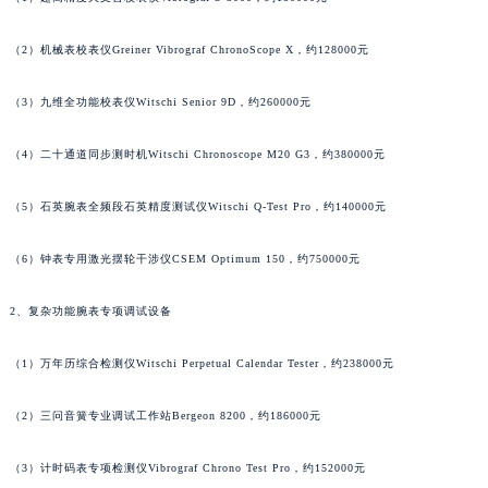
澳门特别行政区风顺堂区南湾大马路百达翡丽售后服务中心（需提前预约）
澳门特别行政区花地玛堂区关闸广场百达翡丽售后服务中心（需提前预约）
（2）机械表校表仪Greiner Vibrograf ChronoScope X，约128000元
澳门特别行政区花王堂区大三巴商圈百达翡丽售后服务中心（需提前预约）
澳门特别行政区嘉模堂区官也街百达翡丽售后服务中心（需提前预约）
（3）九维全功能校表仪Witschi Senior 9D，约260000元
澳门省路氹城市金光大道百达翡丽售后服务中心（需提前预约）
（4）二十通道同步测时机Witschi Chronoscope M20 G3，约380000元
澳门特别行政区望德堂区塔石广场百达翡丽售后服务中心（需提前预约）
福建省福州市鼓楼区五四路128-1号恒力城写字楼15层03室百达翡丽售后服务中心（需提前预约）
（5）石英腕表全频段石英精度测试仪Witschi Q-Test Pro，约140000元
福建省厦门市思明区湖滨东路95号万象城华润大厦B座11层1104室百达翡丽售后服务中心（需提前预约）
广东省潮州市潮安区新风路与潮汕路交汇处百达翡丽售后服务中心（需提前预约）
（6）钟表专用激光摆轮干涉仪CSEM Optimum 150，约750000元
广东省广州市天河区天河路230号万菱汇国际中心A塔7层704室百达翡丽售后服务中心（需提前预约）
2、复杂功能腕表专项调试设备
广东省广州市越秀区环市东路371-375号世界贸易中心大厦南塔15层1507室百达翡丽售后服务中心（需提前预约）
广东省河源市源城区越王大道百达翡丽售后服务中心（需提前预约）
（1）万年历综合检测仪Witschi Perpetual Calendar Tester，约238000元
广东省惠州市惠城区江北文昌一路7号华贸大厦1座30层3005室百达翡丽售后服务中心（需提前预约）
广东省江门市蓬江区广场西路百达翡丽售后服务中心（需提前预约）
（2）三问音簧专业调试工作站Bergeon 8200，约186000元
广东省揭阳市榕城进贤门步行街百达翡丽售后服务中心（需提前预约）
广东省茂名市电白区水东街道迎宾大道百达翡丽售后服务中心（需提前预约）
（3）计时码表专项检测仪Vibrograf Chrono Test Pro，约152000元