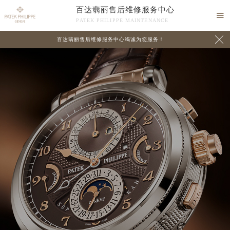
百达翡丽售后维修服务中心

PATEK PHILIPPE MAINTENANCE

百达翡丽售后维修服务中心竭诚为您服务！
中心介绍
联系我们