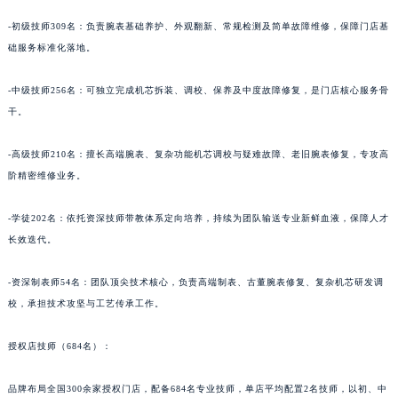
青海省果洛藏族自治州玛沁县团结路百达翡丽售后服务中心（需提前预约）
-初级技师309名：负责腕表基础养护、外观翻新、常规检测及简单故障维修，保障门店基
青海省海北藏族自治州海晏县将军路百达翡丽售后服务中心（需提前预约）
础服务标准化落地。
青海省海东市乐都区滨河路百达翡丽售后服务中心（需提前预约）
青海省海南藏族自治州共和县青海湖大街百达翡丽售后服务中心（需提前预约）
-中级技师256名：可独立完成机芯拆装、调校、保养及中度故障修复，是门店核心服务骨
青海省海西蒙古族藏族自治州德令哈市柴达木路百达翡丽售后服务中心（需提前预约）
干。
青海省黄南藏族自治州同仁市德合隆路百达翡丽售后服务中心（需提前预约）
-高级技师210名：擅长高端腕表、复杂功能机芯调校与疑难故障、老旧腕表修复，专攻高
青海省西宁市城西区海湖新区西关大道百达翡丽售后服务中心（需提前预约）
阶精密维修业务。
青海省玉树藏族自治州结古镇胜利路百达翡丽售后服务中心（需提前预约）
陕西省安康市汉滨区金州路百达翡丽售后服务中心（需提前预约）
-学徒202名：依托资深技师带教体系定向培养，持续为团队输送专业新鲜血液，保障人才
陕西省宝鸡市渭滨区经二路百达翡丽售后服务中心（需提前预约）
长效迭代。
陕西省汉中市汉台区北大街百达翡丽售后服务中心（需提前预约）
陕西省商洛市商州区州城街百达翡丽售后服务中心（需提前预约）
-资深制表师54名：团队顶尖技术核心，负责高端制表、古董腕表修复、复杂机芯研发调
校，承担技术攻坚与工艺传承工作。
陕西省铜川市王益区红旗街百达翡丽售后服务中心（需提前预约）
陕西省渭南市临渭区东风大街百达翡丽售后服务中心（需提前预约）
授权店技师（684名）：
陕西省咸阳市秦都区沣西新城统一西路与白马河路交汇处百达翡丽售后服务中心（需提前预约）
陕西省延安市宝塔区中心街百达翡丽售后服务中心（需提前预约）
品牌布局全国300余家授权门店，配备684名专业技师，单店平均配置2名技师，以初、中