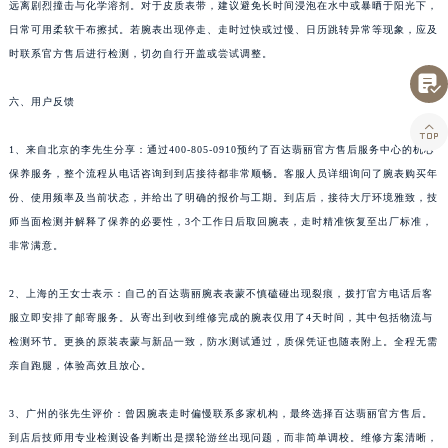
远离剧烈撞击与化学溶剂。对于皮质表带，建议避免长时间浸泡在水中或暴晒于阳光下，
云南省西双版纳傣族自治州景洪市宣慰大道百达翡丽售后服务中心（需提前预约）
日常可用柔软干布擦拭。若腕表出现停走、走时过快或过慢、日历跳转异常等现象，应及
云南省玉溪市红塔区南北大街百达翡丽售后服务中心（需提前预约）
时联系官方售后进行检测，切勿自行开盖或尝试调整。
云南省昭通市昭阳区青年路百达翡丽售后服务中心（需提前预约）

台湾省台北市万华区中华路百达翡丽售后服务中心（需提前预约）
六、用户反馈
台湾省新北市板桥区文化路百达翡丽售后服务中心（需提前预约）

台湾省桃园市中坜区中丰路百达翡丽售后服务中心（需提前预约）
1、来自北京的李先生分享：通过400-805-0910预约了百达翡丽官方售后服务中心的机芯
保养服务，整个流程从电话咨询到到店接待都非常顺畅。客服人员详细询问了腕表购买年
台湾省台中市西屯区文华路百达翡丽售后服务中心（需提前预约）
份、使用频率及当前状态，并给出了明确的报价与工期。到店后，接待大厅环境雅致，技
台湾省台南市中西区国华街百达翡丽售后服务中心（需提前预约）
师当面检测并解释了保养的必要性，3个工作日后取回腕表，走时精准恢复至出厂标准，
台湾省高雄市新兴区五福路百达翡丽售后服务中心（需提前预约）
非常满意。
台湾省基隆市仁爱区仁三路百达翡丽售后服务中心（需提前预约）
台湾省新竹市东区中正路百达翡丽售后服务中心（需提前预约）
2、上海的王女士表示：自己的百达翡丽腕表表蒙不慎磕碰出现裂痕，拨打官方电话后客
台湾省嘉义市东区文化路百达翡丽售后服务中心（需提前预约）
服立即安排了邮寄服务。从寄出到收到维修完成的腕表仅用了4天时间，其中包括物流与
检测环节。更换的原装表蒙与新品一致，防水测试通过，质保凭证也随表附上。全程无需
重庆市江北区观音桥步行街2号融恒时代广场9层902室百达翡丽售后服务中心（需提前预约）
亲自跑腿，体验高效且放心。
新疆维吾尔自治区乌鲁木齐市天山区红山路26号时代广场（CCMALL）C座17层17-B百达翡丽售后服务中心（需提前预约）
浙江省温州市鹿城区锦绣路1067号置信广场10层1015室百达翡丽售后服务中心（需提前预约）
3、广州的张先生评价：曾因腕表走时偏慢联系多家机构，最终选择百达翡丽官方售后。
黑龙江省哈尔滨市道里区友谊西路600号富力中心T2座写字楼29层03室室百达翡丽售后服务中心（需提前预约）
到店后技师用专业检测设备判断出是摆轮游丝出现问题，而非简单调校。维修方案清晰，