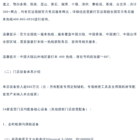
山东省威海市环翠区新威海路89号振华商厦一楼名表维修百达翡丽售后服务中心（需提前预约）
遵义、鄂尔多斯、阳泉、昆山、黄石、湘潭、十堰、漳州、攀枝花、香港、台北等，共计
山东省潍坊市奎文区东风东街百达翡丽售后服务中心（需提前预约）
360+网点，均有百达翡丽官方售后服务网点，详细信息需拨打百达翡丽全国官方售后服
务热线400-805-0910进行咨询。
山东省枣庄市滕州市北辛路与善国路交叉口百达翡丽售后服务中心（需提前预约）
山东省淄博市张店区金晶大道百达翡丽售后服务中心（需提前预约）
温馨提示：官方全国统一服务热线，服务覆盖中国大陆、中国香港、中国澳门、中国台湾
上海市黄浦区南京东路299号宏伊国际广场写字楼8层806室百达翡丽售后服务中心（需提前预约）
全部区域，需直接拨打本统一热线获取售后、咨询等相关服务。
上海市徐汇区虹桥路3号港汇中心2座37层3705室百达翡丽售后服务中心（需提前预约）
浙江省杭州市上城区钱江路1366号华润大厦A座5层503-5室百达翡丽售后服务中心（需提前预约）
温馨提示：中国大陆以外地区拨打本 400 热线，请在号码前加拨“+86”。
浙江省湖州市吴兴区劳动路百达翡丽售后服务中心（需提前预约）
（二）门店设备体系介绍
浙江省嘉兴市南湖区广益路705号嘉兴世界贸易中心A座13层1304室百达翡丽售后服务中心（需提前预约）
浙江省金华市金东区东市南街777号金华万达广场4号楼22楼2209室百达翡丽售后服务中心（需提前预约）
单店设备投入超660万元（注：另有配套专用定制辅机、专项精密工具及全周期耗材等配
浙江省丽水市莲都区解放街百达翡丽售后服务中心（需提前预约）
套资产未纳入本次核算）
浙江省宁波市江北区大闸南路500号来福士广场办公楼20层2009室百达翡丽售后服务中心（需提前预约）
浙江省衢州市柯城区上街百达翡丽售后服务中心（需提前预约）
54家直营门店均配备核心设备（其他授权门店按需配备）：
浙江省绍兴市越城区胜利东路379号世茂天际中心写字楼8层805室百达翡丽售后服务中心（需提前预约）
1、走时检测与调校设备
浙江省舟山市定海区解放东路百达翡丽售后服务中心（需提前预约）
澳门特别行政区大堂区议事亭前地（新马路）百达翡丽售后服务中心（需提前预约）
（1）超高精度天文台校表仪Vibrograf S-3000，约180000元