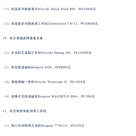
河南省信阳市浉河区东方红大道百达翡丽售后服务中心（需提前预约）
（1）恒温多功能摇表仪Witschi Watch Wind 800，约216000元
河南省许昌市魏都区建安大道与八龙路交叉口百达翡丽售后服务中心（需提前预约）
河南省郑州市二七区民主路10号华润大厦29层2905室百达翡丽售后服务中心（需提前预约）
（2）高端复杂功能摇表工作站Chronowind CW-12，约168000元
河南省周口市川汇区七一路百达翡丽售后服务中心（需提前预约）
河南省驻马店市驿城区乐山大道与置地大道交叉口百达翡丽售后服务中心（需提前预约）
10、机芯退磁故障修复设备
湖北省鄂州市鄂城区文星大道百达翡丽售后服务中心（需提前预约）
（1）专业机芯退磁工作站Witschi Demag 300，约132000元
湖北省黄冈市黄州区赤壁大道百达翡丽售后服务中心（需提前预约）
湖北省黄石市黄石港区武汉路百达翡丽售后服务中心（需提前预约）
（2）双回路退磁机Bergeon 6500，约48000元
湖北省荆门市东宝中天街步行街百达翡丽售后服务中心（需提前预约）
湖北省荆州市荆州区荆中路百达翡丽售后服务中心（需提前预约）
（3）退磁测磁一体机Witschi Teslascope II，约11000元
湖北省十堰市茅箭区人民北路百达翡丽售后服务中心（需提前预约）
湖北省随州市曾都区青年路百达翡丽售后服务中心（需提前预约）
（4）便携式充电退磁器Bergeon MAGNET-O 8804，约7200元
湖北省咸宁市咸安区长安大道百达翡丽售后服务中心（需提前预约）
11、机芯精密装配润滑工具组
湖北省襄阳市樊城区长虹路与人民路交叉口百达翡丽售后服务中心（需提前预约）
湖北省孝感市孝南区复兴大道百达翡丽售后服务中心（需提前预约）
（1）瑞士自动精准点油机Bergeon 7718-1A，约2100元
湖北省宜昌市西陵区夷陵大道与港窑路百达翡丽售后服务中心（需提前预约）