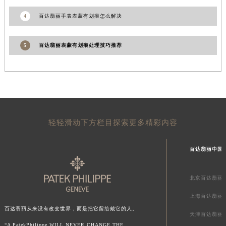
陕西省延安市宝塔区中心街百达翡丽售后服务中心（需提前预约）
陕西省榆林市榆阳区长兴路百达翡丽售后服务中心（需提前预约）
4
百达翡丽手表表蒙有划痕怎么解决
新疆维吾尔自治区阿克苏市东大街百达翡丽售后服务中心（需提前预约）
新疆维吾尔自治区阿拉尔市胜利大道百达翡丽售后服务中心（需提前预约）
5
百达翡丽表蒙有划痕处理技巧推荐
新疆维吾尔自治区阿拉山口市友好路百达翡丽售后服务中心（需提前预约）
新疆维吾尔自治区阿勒泰市解放路百达翡丽售后服务中心（需提前预约）
新疆维吾尔自治区阿图什市光明路百达翡丽售后服务中心（需提前预约）
新疆维吾尔自治区白杨市军垦路百达翡丽售后服务中心（需提前预约）
新疆维吾尔自治区北屯市团结路百达翡丽售后服务中心（需提前预约）
轻轻滑动下方栏目探索更多精彩内容
新疆维吾尔自治区博乐市博乐市北京路百达翡丽售后服务中心（需提前预约）
新疆维吾尔自治区昌吉市延安北路百达翡丽售后服务中心（需提前预约）
百达翡丽中国
新疆维吾尔自治区阜康市博峰路百达翡丽售后服务中心（需提前预约）
新疆维吾尔自治区哈密市伊州区建国北路百达翡丽售后服务中心（需提前预约）
北京百达翡丽
新疆维吾尔自治区和田市和田市北京西路百达翡丽售后服务中心（需提前预约）
上海百达翡丽
新疆维吾尔自治区胡杨河市胡杨河市胡杨路百达翡丽售后服务中心（需提前预约）
百达翡丽从来没有改变世界，而是把它留给戴它的人。
新疆维吾尔自治区霍尔果斯市亚欧北路百达翡丽售后服务中心（需提前预约）
天津百达翡丽