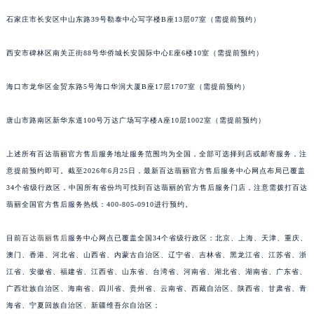
安徽省蚌埠市蚌山区淮河路百达翡丽售后服务中心（需提前预约）
石家庄市长安区中山东路39号勒泰中心写字楼B座13层07室（需提前预约）
安徽省亳州市谯城区魏武大道百达翡丽售后服务中心（需提前预约）
安徽省池州市贵池区长江路百达翡丽售后服务中心（需提前预约）
西安市碑林区南关正街88号华侨城长安国际中心E座6楼10室（需提前预约）
安徽省滁州市琅琊区南谯北路百达翡丽售后服务中心（需提前预约）
安徽省阜阳市颍州区颍州北路百达翡丽售后服务中心（需提前预约）
海口市龙华区金贸东路5号海口华润大厦B座17层1707室（需提前预约）
安徽省淮北市相山区淮海路百达翡丽售后服务中心（需提前预约）
安徽省淮南市田家庵区国庆中路百达翡丽售后服务中心（需提前预约）
唐山市路南区新华东道100号万达广场写字楼A座10层1002室（需提前预约）
安徽省黄山市屯溪区黄山西路百达翡丽售后服务中心（需提前预约）
上述所有百达翡丽官方售后服务地址服务范围均为全国，全部可选择到店或邮寄服务，注
安徽省六安市金安区解放中路百达翡丽售后服务中心（需提前预约）
意提前预约即可。截至2026年6月25日，最新百达翡丽官方售后服务中心网点布局已覆盖
安徽省马鞍山市雨山区湖南西路百达翡丽售后服务中心（需提前预约）
34个省级行政区，中国所有省份均可找到百达翡丽的官方售后服务门店，注意需拨打百达
安徽省宿州市埇桥区人民中路百达翡丽售后服务中心（需提前预约）
翡丽全国官方售后服务热线：400-805-0910进行预约。
安徽省铜陵市铜官区石城大道百达翡丽售后服务中心（需提前预约）
安徽省芜湖市镜湖区中山路步行街百达翡丽售后服务中心（需提前预约）
目前
百达翡丽售后
服务中心网点已覆盖全国34个省级行政区：北京、上海、天津、重庆、
澳门、香港、河北省、山西省、内蒙古自治区、辽宁省、吉林省、黑龙江省、江苏省、浙
安徽省宣城市宣州区叠嶂西路百达翡丽售后服务中心（需提前预约）
江省、安徽省、福建省、江西省、山东省、台湾省、河南省、湖北省、湖南省、广东省、
福建省龙岩市新罗区九一南路百达翡丽售后服务中心（需提前预约）
广西壮族自治区、海南省、四川省、贵州省、云南省、西藏自治区、陕西省、甘肃省、青
福建省南平市建阳区人民西路百达翡丽售后服务中心（需提前预约）