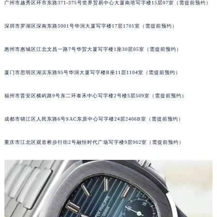
内蒙古自治区呼和浩特市玉泉区大学西街70号华润万象城写字楼（鄂尔多斯大厦）23层2326室（需提前预约）
广州市越秀区环市东路371-375号世界贸易中心大厦南塔写字楼15层07室（需提前预约）
甘肃省兰州市七里河区西津西路16号兰州中心写字楼21层2102室（需提前预约）
深圳市罗湖区深南东路5001号华润大厦写字楼17层1701室（需提前预约）
重庆市解放碑渝中区民权路28号英利国际金融中心写字楼20层01室（需提前预约）
黑龙江省大庆市萨尔图区会战大街百达翡丽售后服务中心（需提前预约）
惠州市惠城区江北文昌一路7号华贸大厦写字楼1座30层05室（需提前预约）
黑龙江省鹤岗市向阳区红军路百达翡丽售后服务中心（需提前预约）
黑龙江省黑河市爱辉区中央街百达翡丽售后服务中心（需提前预约）
厦门市思明区湖滨东路95号华润大厦写字楼B座11层1104室（需提前预约）
黑龙江省鸡西市鸡冠区红军路百达翡丽售后服务中心（需提前预约）
黑龙江省佳木斯市向阳区长安路百达翡丽售后服务中心（需提前预约）
福州市晋安区横屿路9号东二环泰禾中心写字楼2号楼5层509室（需提前预约）
黑龙江省牡丹江市东安区太平路百达翡丽售后服务中心（需提前预约）
成都市锦江区人民东路6号SAC东原中心写字楼24层2406B室（需提前预约）
黑龙江省七台河市桃山区大同街百达翡丽售后服务中心（需提前预约）
黑龙江省齐齐哈尔市龙沙区龙华路百达翡丽售后服务中心（需提前预约）
重庆市江北区观音桥步行街2号融恒时代广场写字楼9层902室（需提前预约）
黑龙江省双鸭山市尖山区新兴大街百达翡丽售后服务中心（需提前预约）
黑龙江省绥化市北林区新华街与康庄路交叉口百达翡丽售后服务中心（需提前预约）
黑龙江省伊春市伊美区通河路百达翡丽售后服务中心（需提前预约）
吉林省白城市洮北区明仁南街百达翡丽售后服务中心（需提前预约）
吉林省白山市浑江区浑江大街百达翡丽售后服务中心（需提前预约）