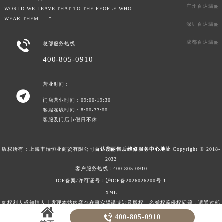
“A PatekPhilippe WILL NEVER CHANGE THE
新疆维吾尔自治区喀什市解放北路百达翡丽售后服务中心（需提前预约）
广州百达翡丽
WORLD.WE LEAVE THAT TO THE PEOPLE WHO
新疆维吾尔自治区可克达拉市幸福路百达翡丽售后服务中心（需提前预约）
WEAR THEM. ...”
深圳百达翡丽
新疆维吾尔自治区克拉玛依市克拉玛依区友谊路百达翡丽售后服务中心（需提前预约）

新疆维吾尔自治区库车市库车市文化东路百达翡丽售后服务中心（需提前预约）
成都百达翡丽
总部服务热线
新疆维吾尔自治区库尔勒市库尔勒市人民东路百达翡丽售后服务中心（需提前预约）
400-805-0910
新疆维吾尔自治区奎屯市团结西街百达翡丽售后服务中心（需提前预约）
新疆维吾尔自治区昆玉市昆泉街百达翡丽售后服务中心（需提前预约）
营业时间：

新疆维吾尔自治区沙湾市三道河子镇世纪大道南路百达翡丽售后服务中心（需提前预约）
门店营业时间：09:00-19:30
客服在线时间：8:00-22:00
新疆维吾尔自治区石河子市北二路百达翡丽售后服务中心（需提前预约）
客服及门店节假日不休
新疆维吾尔自治区双河市光明路百达翡丽售后服务中心（需提前预约）
新疆维吾尔自治区塔城市塔城地区闻琴路百达翡丽售后服务中心（需提前预约）
版权所有：上海丰瑞恒业商贸有限公司
百达翡丽售后维修服务中心地址
Copyright © 2018-
新疆维吾尔自治区铁门关市兴疆路百达翡丽售后服务中心（需提前预约）
2032
新疆维吾尔自治区图木舒克市图木舒克市中兴街百达翡丽售后服务中心（需提前预约）
客户服务热线：
400-805-0910
ICP备案/许可证号：沪ICP备2026026200号-1
新疆维吾尔自治区吐鲁番市高昌区文化中路文化中路百达翡丽售后服务中心（需提前预约）
XML
新疆维吾尔自治区乌苏市乌鲁木齐北路百达翡丽售后服务中心（需提前预约）
如权利人或知情人士发现本站内容存在事实错误或涉及版权、名誉权等侵权问题，请通过邮

400-805-0910
新疆维吾尔自治区五家渠市长征西街百达翡丽售后服务中心（需提前预约）
箱：2557628530@qq.com 与我们联系，我们将在收到通知后立即依法处理。当前页面信息