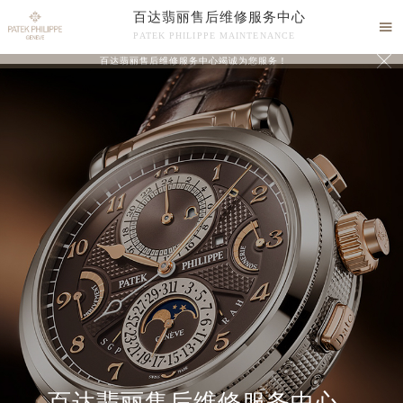
百达翡丽售后维修服务中心

PATEK PHILIPPE MAINTENANCE

百达翡丽售后维修服务中心竭诚为您服务！
中心介绍
联系我们