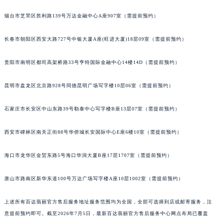
内蒙古自治区兴安盟市乌兰浩特市兴安大街百达翡丽售后服务中心（需提前预约）
烟台市芝罘区胜利路139号万达金融中心A座907室（需提前预约）
山西省大同市平城区迎宾街百达翡丽售后服务中心（需提前预约）
山西省晋城市城区黄华街百达翡丽售后服务中心（需提前预约）
长春市朝阳区西安大路727号中银大厦A座(旺进大厦)18层09室（需提前预约）
山西省晋中市榆次区顺城街百达翡丽售后服务中心（需提前预约）
贵阳市南明区都司高架桥路33号亨特国际金融中心14楼14D（需提前预约）
山西省临汾市尧都区解放路百达翡丽售后服务中心（需提前预约）
山西省吕梁市离石区永宁中路与建设街交叉口百达翡丽售后服务中心（需提前预约）
昆明市盘龙区北京路928号同德昆明广场写字楼10层06室（需提前预约）
山西省朔州市朔城区怡西路与鄯阳西街交汇处百达翡丽售后服务中心（需提前预约）
山西省忻州市忻府区和平东街与七一南路交叉口百达翡丽售后服务中心（需提前预约）
石家庄市长安区中山东路39号勒泰中心写字楼B座13层07室（需提前预约）
山西省阳泉市郊区平阳东街与新城大道交叉口百达翡丽售后服务中心（需提前预约）
山西省运城市盐湖区河东街百达翡丽售后服务中心（需提前预约）
西安市碑林区南关正街88号华侨城长安国际中心E座6楼10室（需提前预约）
山西省长治市潞州区英雄中路百达翡丽售后服务中心（需提前预约）
海口市龙华区金贸东路5号海口华润大厦B座17层1707室（需提前预约）
山西省太原市迎泽区迎泽街道解放路15号亨得利名表维修授权店3楼百达翡丽售后服务中心（需提前预约）
天津市和平区赤峰道136号天津国际金融中心26层2603室百达翡丽售后服务中心（需提前预约）
唐山市路南区新华东道100号万达广场写字楼A座10层1002室（需提前预约）
安徽省安庆市迎江区人民路百达翡丽售后服务中心（需提前预约）
安徽省蚌埠市蚌山区淮河路百达翡丽售后服务中心（需提前预约）
上述所有百达翡丽官方售后服务地址服务范围均为全国，全部可选择到店或邮寄服务，注
安徽省亳州市谯城区魏武大道百达翡丽售后服务中心（需提前预约）
意提前预约即可。截至2026年7月5日，最新百达翡丽官方售后服务中心网点布局已覆盖