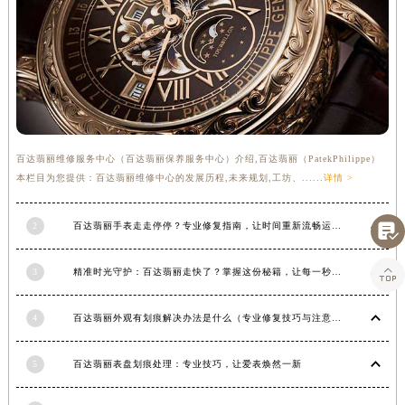
湖南省郴州市北湖区国庆北路百达翡丽售后服务中心（需提前预约）
湖南省衡阳市雁峰区解放路百达翡丽售后服务中心（需提前预约）
湖南省怀化市鹤城区迎丰中路百达翡丽售后服务中心（需提前预约）
湖南省娄底市娄星区长青街百达翡丽售后服务中心（需提前预约）
湖南省邵阳市双清区东风路百达翡丽售后服务中心（需提前预约）
湖南省湘潭市雨湖区莲城大道百达翡丽售后服务中心（需提前预约）
百达翡丽维修服务中心（百达翡丽保养服务中心）介绍,百达翡丽（PatekPhilippe）
湖南省益阳市赫山区桃花仑路百达翡丽售后服务中心（需提前预约）
本栏目为您提供：百达翡丽维修中心的发展历程,未来规划,工坊、......
详情 >
湖南省永州市冷水滩区永州大道与中兴路交叉口百达翡丽售后服务中心（需提前预约）
湖南省岳阳市岳阳楼区东茅岭路百达翡丽售后服务中心（需提前预约）

2
百达翡丽手表走走停停？专业修复指南，让时间重新流畅运行
湖南省张家界市永定区解放路百达翡丽售后服务中心（需提前预约）

湖南省长沙市芙蓉区建湘路393号世茂环球金融中心写字楼10层1013室百达翡丽售后服务中心（需提前预约）
3
精准时光守护：百达翡丽走快了？掌握这份秘籍，让每一秒都精准无误！
湖南省株洲市芦淞区建设南路百达翡丽售后服务中心（需提前预约）
4
百达翡丽外观有划痕解决办法是什么（专业修复技巧与注意事项）
甘肃省白银市白银区北京路百达翡丽售后服务中心（需提前预约）
甘肃省定西市安定区解放路百达翡丽售后服务中心（需提前预约）
5
百达翡丽表盘划痕处理：专业技巧，让爱表焕然一新
甘肃省敦煌市沙州镇阳关中路百达翡丽售后服务中心（需提前预约）
甘肃省合作市人民街百达翡丽售后服务中心（需提前预约）