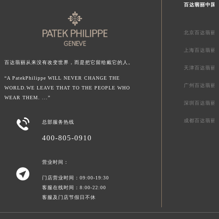
百达翡丽中国
新疆维吾尔自治区阿克苏市东大街百达翡丽售后服务中心（需提前预约）
新疆维吾尔自治区阿拉尔市胜利大道百达翡丽售后服务中心（需提前预约）
北京百达翡丽
新疆维吾尔自治区阿拉山口市友好路百达翡丽售后服务中心（需提前预约）
新疆维吾尔自治区阿勒泰市解放路百达翡丽售后服务中心（需提前预约）
上海百达翡丽
百达翡丽从来没有改变世界，而是把它留给戴它的人。
新疆维吾尔自治区阿图什市光明路百达翡丽售后服务中心（需提前预约）
天津百达翡丽
新疆维吾尔自治区白杨市军垦路百达翡丽售后服务中心（需提前预约）
“A PatekPhilippe WILL NEVER CHANGE THE
广州百达翡丽
WORLD.WE LEAVE THAT TO THE PEOPLE WHO
新疆维吾尔自治区北屯市团结路百达翡丽售后服务中心（需提前预约）
WEAR THEM. ...”
深圳百达翡丽
新疆维吾尔自治区博乐市博乐市北京路百达翡丽售后服务中心（需提前预约）
新疆维吾尔自治区昌吉市延安北路百达翡丽售后服务中心（需提前预约）

成都百达翡丽
总部服务热线
新疆维吾尔自治区阜康市博峰路百达翡丽售后服务中心（需提前预约）
400-805-0910
新疆维吾尔自治区哈密市伊州区建国北路百达翡丽售后服务中心（需提前预约）
新疆维吾尔自治区和田市和田市北京西路百达翡丽售后服务中心（需提前预约）
营业时间：

新疆维吾尔自治区胡杨河市胡杨河市胡杨路百达翡丽售后服务中心（需提前预约）
门店营业时间：09:00-19:30
新疆维吾尔自治区霍尔果斯市亚欧北路百达翡丽售后服务中心（需提前预约）
客服在线时间：8:00-22:00
客服及门店节假日不休
新疆维吾尔自治区喀什市解放北路百达翡丽售后服务中心（需提前预约）
新疆维吾尔自治区可克达拉市幸福路百达翡丽售后服务中心（需提前预约）