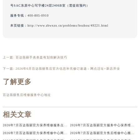
号SAC东原中心写字楼24层2406B室（需提前预约）
广西壮族自治区贺州市八步区城东街道灵峰南路百达翡丽售后服务中心（需提前预约）
广西壮族自治区来宾市兴宾区桂中大道百达翡丽售后服务中心（需提前预约）
服务专线：
400-805-0910
广西壮族自治区柳州市城中区中山中路百达翡丽售后服务中心（需提前预约）
本页链接：
http://www.zbwxzx.cn/problems/bozhou/49221.html
广西壮族自治区钦州市钦南区金海湾东大街百达翡丽售后服务中心（需提前预约）
广西壮族自治区梧州市万秀区龙湖镇高旺路百达翡丽售后服务中心（需提前预约）
广西壮族自治区玉林市玉州区金玉路百达翡丽售后服务中心（需提前预约）
上一篇:
百达翡丽手表表盘有划痕解决技巧
海南省儋州市儋州市那大镇兰洋北路百达翡丽售后服务中心（需提前预约）
海南省东方市八所镇解放西路百达翡丽售后服务中心（需提前预约）
下一篇:
2026年6月百达翡丽售后官方信息补充修订速递：网点迁址+新店开业
海南省琼海市嘉积镇东风路百达翡丽售后服务中心（需提前预约）
了解更多
海南省三沙市西沙区西沙群岛永兴岛北京路百达翡丽售后服务中心（需提前预约）
海南省三亚市吉阳区迎宾路百达翡丽售后服务中心（需提前预约）
百达翡丽售后维修服务中心地址
海南省万宁市万城镇解放路百达翡丽售后服务中心（需提前预约）
海南省文昌市文城镇教育东路百达翡丽售后服务中心（需提前预约）
相关文章
海南省五指山市通什镇三月三大道百达翡丽售后服务中心（需提前预约）
2026年7月百达翡丽官方保养维修服务点迁移与新设网点补充确认说明
2026年7月百达翡丽官方服务中心保养维修网点搬迁新增告示文件内容
香港特别行政区尖沙咀区油尖旺区广东道百达翡丽售后服务中心（需提前预约）
2026年7月百达翡丽官方保养维修中心网点新增及部分搬迁通告
2026年7月百达翡丽官方售后维修中心搬迁及新设保养服务点通知文本
香港特别行政区金钟区中西区金钟道百达翡丽售后服务中心（需提前预约）