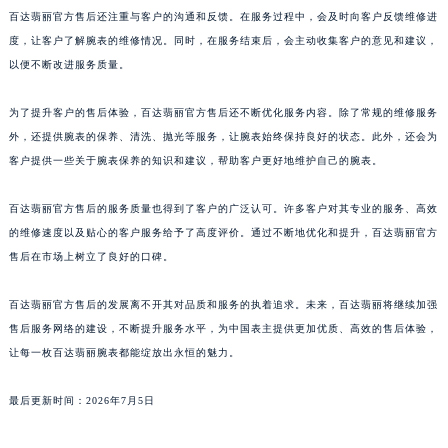
百达翡丽官方售后还注重与客户的沟通和反馈。在服务过程中，会及时向客户反馈维修进
山东省潍坊市奎文区东风东街百达翡丽售后服务中心（需提前预约）
度，让客户了解腕表的维修情况。同时，在服务结束后，会主动收集客户的意见和建议，
山东省枣庄市滕州市北辛路与善国路交叉口百达翡丽售后服务中心（需提前预约）
以便不断改进服务质量。
山东省淄博市张店区金晶大道百达翡丽售后服务中心（需提前预约）
上海市黄浦区南京东路299号宏伊国际广场写字楼8层806室百达翡丽售后服务中心（需提前预约）
为了提升客户的售后体验，百达翡丽官方售后还不断优化服务内容。除了常规的维修服务
上海市徐汇区虹桥路3号港汇中心2座37层3705室百达翡丽售后服务中心（需提前预约）
外，还提供腕表的保养、清洗、抛光等服务，让腕表始终保持良好的状态。此外，还会为
浙江省杭州市上城区钱江路1366号华润大厦A座5层503-5室百达翡丽售后服务中心（需提前预约）
客户提供一些关于腕表保养的知识和建议，帮助客户更好地维护自己的腕表。
浙江省湖州市吴兴区劳动路百达翡丽售后服务中心（需提前预约）
百达翡丽官方售后的服务质量也得到了客户的广泛认可。许多客户对其专业的服务、高效
浙江省嘉兴市南湖区广益路705号嘉兴世界贸易中心A座13层1304室百达翡丽售后服务中心（需提前预约）
的维修速度以及贴心的客户服务给予了高度评价。通过不断地优化和提升，百达翡丽官方
浙江省金华市金东区东市南街777号金华万达广场4号楼22楼2209室百达翡丽售后服务中心（需提前预约）
售后在市场上树立了良好的口碑。
浙江省丽水市莲都区解放街百达翡丽售后服务中心（需提前预约）
浙江省宁波市江北区大闸南路500号来福士广场办公楼20层2009室百达翡丽售后服务中心（需提前预约）
百达翡丽官方售后的发展离不开其对品质和服务的执着追求。未来，百达翡丽将继续加强
浙江省衢州市柯城区上街百达翡丽售后服务中心（需提前预约）
售后服务网络的建设，不断提升服务水平，为中国表主提供更加优质、高效的售后体验，
让每一枚百达翡丽腕表都能绽放出永恒的魅力。
浙江省绍兴市越城区胜利东路379号世茂天际中心写字楼8层805室百达翡丽售后服务中心（需提前预约）
浙江省舟山市定海区解放东路百达翡丽售后服务中心（需提前预约）
最后更新时间：2026年7月5日
澳门特别行政区大堂区议事亭前地（新马路）百达翡丽售后服务中心（需提前预约）
澳门特别行政区风顺堂区南湾大马路百达翡丽售后服务中心（需提前预约）