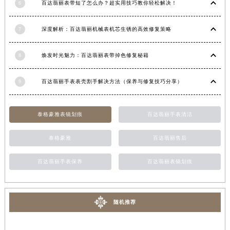
6
百达翡丽表带短了怎么办？超实用技巧教你轻松解决！
甘肃省嘉峪关市雄关区新华中路百达翡丽售后服务中心（需提前预约）
甘肃省金昌市金川区北京路百达翡丽售后服务中心（需提前预约）
7
深度解析：百达翡丽机械表机芯生锈的高效修复策略
甘肃省酒泉市肃州区西大街百达翡丽售后服务中心（需提前预约）
甘肃省临夏市城南街道团结路百达翡丽售后服务中心（需提前预约）
8
焕发时光魅力：百达翡丽表带掉色修复秘籍
甘肃省陇南市武都区人民路百达翡丽售后服务中心（需提前预约）
甘肃省平凉市崆峒区西大街百达翡丽售后服务中心（需提前预约）
9
百达翡丽手表表壳割手解决方法（保养与修复技巧分享）
甘肃省庆阳市西峰区南大街百达翡丽售后服务中心（需提前预约）
甘肃省天水市秦州区民主路百达翡丽售后服务中心（需提前预约）
泰格豪雅表镜划痕
百达翡丽手表清洁
甘肃省武威市凉州区迎宾路百达翡丽售后服务中心（需提前预约）
泰格豪雅
百达翡丽售后
甘肃省张掖市甘州区民乐北路百达翡丽售后服务中心（需提前预约）
宁夏回族自治区固原市原州区文化街百达翡丽售后服务中心（需提前预约）
百达翡丽手表保养
百达翡丽表镜划痕
宁夏回族自治区石嘴山市大武口区贺兰山路百达翡丽售后服务中心（需提前预约）
宁夏回族自治区吴忠市利通区开元大道百达翡丽售后服务中心（需提前预约）
宁夏回族自治区银川市兴庆区新华东路97号新百中心C馆一层C1-18号商铺百达翡丽售后服务中心（需提前预约）
随机推荐
宁夏回族自治区中卫市沙坡头区鼓楼东街百达翡丽售后服务中心（需提前预约）
青海省果洛藏族自治州玛沁县团结路百达翡丽售后服务中心（需提前预约）