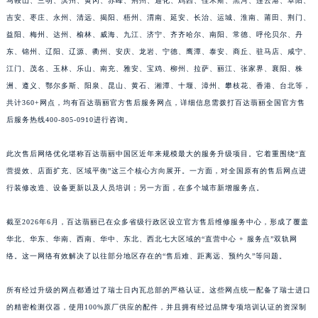
马鞍山、三明、滨州、黄冈、赤峰、荆州、通化、鸡西、佳木斯、黑河、连云港、阜阳、
福建省三明市三元区东乾二路百达翡丽售后服务中心（需提前预约）
吉安、枣庄、永州、清远、揭阳、梧州、渭南、延安、长治、运城、淮南、莆田、荆门、
福建省漳州市龙文区步港路百达翡丽售后服务中心（需提前预约）
益阳、梅州、达州、榆林、威海、九江、济宁、齐齐哈尔、南阳、常德、呼伦贝尔、丹
东、锦州、辽阳、辽源、衢州、安庆、龙岩、宁德、鹰潭、泰安、商丘、驻马店、咸宁、
江苏省常州市新北区龙锦路1590号现代传媒中心5号楼10层1008室百达翡丽售后服务中心（需提前预约）
江门、茂名、玉林、乐山、南充、雅安、宝鸡、柳州、拉萨、丽江、张家界、襄阳、株
江苏省淮安市清江浦区淮海北路百达翡丽售后服务中心（需提前预约）
洲、遵义、鄂尔多斯、阳泉、昆山、黄石、湘潭、十堰、漳州、攀枝花、香港、台北等，
江苏省连云港市海州区通灌北路百达翡丽售后服务中心（需提前预约）
共计360+网点，均有百达翡丽官方售后服务网点，详细信息需拨打百达翡丽全国官方售
江苏省南京市秦淮区中山南路1号南京中心22层22-C1-C3室百达翡丽售后服务中心（需提前预约）
后服务热线400-805-0910进行咨询。
江苏省宿迁市宿城区西湖路百达翡丽售后服务中心（需提前预约）
江苏省泰州市海陵区永定东路399号置地商务中心东塔（华润万象城）17层1706室百达翡丽售后服务中心（需提前预约）
此次售后网络优化堪称百达翡丽中国区近年来规模最大的服务升级项目。它着重围绕“直
营提效、店面扩充、区域平衡”这三个核心方向展开。一方面，对全国原有的售后网点进
江苏省徐州市鼓楼区淮海东路29号苏宁广场IFC国际金融中心35层3508室百达翡丽售后服务中心（需提前预约）
行装修改造、设备更新以及人员培训；另一方面，在多个城市新增服务点。
江苏省盐城市盐都区世纪大道5号盐城金融城写字楼1号楼16层1604室百达翡丽售后服务中心（需提前预约）
江苏省扬州市邗江区国展路29号星耀天地写字楼1号楼18层1803室百达翡丽售后服务中心（需提前预约）
截至2026年6月，百达翡丽已在众多省级行政区设立官方售后维修服务中心，形成了覆盖
江苏省镇江市京口区中山东路百达翡丽售后服务中心（需提前预约）
华北、华东、华南、西南、华中、东北、西北七大区域的“直营中心 + 服务点”双轨网
江西省抚州市临川区赣东大道百达翡丽售后服务中心（需提前预约）
络。这一网络有效解决了以往部分地区存在的“售后难、距离远、预约久”等问题。
江西省赣州市章贡区文清路百达翡丽售后服务中心（需提前预约）
所有经过升级的网点都通过了瑞士日内瓦总部的严格认证。这些网点统一配备了瑞士进口
江西省吉安市吉州区井冈山大道百达翡丽售后服务中心（需提前预约）
的精密检测仪器，使用100%原厂供应的配件，并且拥有经过品牌专项培训认证的资深制
江西省景德镇市珠山区珠山中路百达翡丽售后服务中心（需提前预约）