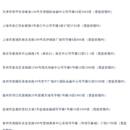
成都市锦江区人民东路6号SAC东原中心写字楼24层2406B室（需提前预约）
天津市和平区赤峰道136号天津国际金融中心写字楼26层2603室（需提前预约）
重庆市江北区观音桥步行街2号融恒时代广场写字楼9层902室（需提前预约）
长沙市芙蓉区定王台街道建湘路393号世茂环球金融中心写字楼（芙蓉广场）10层13室（需提前预约）
上海市徐汇区虹桥路3号港汇中心写字楼2座37层3705室（需提前预约）
郑州市二七区铭功路10号华润大厦写字楼29层2905室（需提前预约）
太原市迎泽区解放路15号亨得利名表服务中心（品牌授权店）3层整层（需提前预约）
上海市黄浦区南京东路299号宏伊国际广场写字楼8层806室（需提前预约）
沈阳市沈河区中街路137号亨得利名表服务中心（品牌授权店）1层整层（需提前预约）
南京市秦淮区中山南路1号（新街口）南京中心写字楼22层C1-1室（需提前预约）
沈阳市沈河区中街路83号亨得利名表服务中心（品牌授权店）1层整层（需提前预约）
乌鲁木齐市天山区红山路26号时代广场（CCMALL）C座17层17-B（需提前预约）
常州市新北区龙锦路1590号现代传媒中心写字楼5号楼10层1008室（需提前预约）
温州市鹿城区锦绣路1067号置信广场10层1015室（需提前预约）
哈尔滨市道里区友谊西路600号富力中心T2座写字楼29层03室（需提前预约）
徐州市鼓楼区淮海东路29号苏宁广场IFC国际金融中心写字楼35层3508室（需提前预约）
大连市中山区人民路15号国际金融大厦7层G室（需提前预约）
佛山市禅城区季华五路57号万科金融中心C座12层1205室（需提前预约）
扬州市邗江区国展路29号星耀天地写字楼1号楼18层1803室（需提前预约）
东莞市东城街道鸿福东路1号民盈国贸中心T1写字楼9层907室（需提前预约）
盐城市盐都区世纪大道5号盐城金融城写字楼1号楼16层1604室（需提前预约）
无锡市梁溪区人民中路139号恒隆广场写字楼1座11层1104室（需提前预约）
南通市崇川区工农路57号圆融广场写字楼16层1603室（需提前预约）
泰州市海陵区永定东路399号置地商务中心东塔写字楼（华润万象城）17层1706室（需提
苏州市苏州工业园区星港街199号苏州中心办公楼C座22层08室（需提前预约）