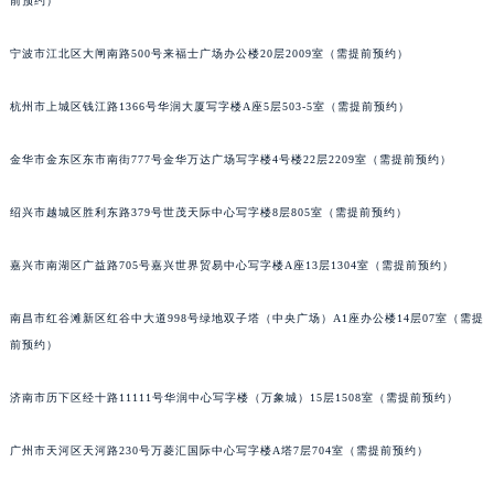
前预约）
武汉市江汉区解放大道686号世界贸易大厦38层09室（需提前预约）
南宁市青秀区金湖路59号地王大厦12楼1224室（需提前预约）
宁波市江北区大闸南路500号来福士广场办公楼20层2009室（需提前预约）
合肥市蜀山区潜山路111号万象城华润大厦B座12楼03室（需提前预约）
杭州市上城区钱江路1366号华润大厦写字楼A座5层503-5室（需提前预约）
泉州市丰泽区宝洲路729号浦西万达中心写字楼A座7楼709室（需提前预约）
青岛市南区山东路6号华润大厦B座22层04室（需提前预约）
金华市金东区东市南街777号金华万达广场写字楼4号楼22层2209室（需提前预约）
烟台市芝罘区胜利路139号万达金融中心A座907室（需提前预约）
长春市朝阳区西安大路727号中银大厦A座(旺进大厦)18层09室（需提前预约）
绍兴市越城区胜利东路379号世茂天际中心写字楼8层805室（需提前预约）
贵阳市南明区都司高架桥路33号亨特国际金融中心14楼14D（需提前预约）
嘉兴市南湖区广益路705号嘉兴世界贸易中心写字楼A座13层1304室（需提前预约）
昆明市盘龙区北京路928号同德昆明广场写字楼10层06室（需提前预约）
石家庄市长安区中山东路39号勒泰中心写字楼B座13层07室（需提前预约）
南昌市红谷滩新区红谷中大道998号绿地双子塔（中央广场）A1座办公楼14层07室（需提
西安市碑林区南关正街88号华侨城长安国际中心E座6楼10室（需提前预约）
前预约）
海口市龙华区金贸东路5号海口华润大厦B座17层1707室（需提前预约）
唐山市路南区新华东道100号万达广场写字楼A座10层1002室（需提前预约）
济南市历下区经十路11111号华润中心写字楼（万象城）15层1508室（需提前预约）
台州市椒江区东海大道1800号腾达中心东1幢20楼2002室（需提前预约）
广州市天河区天河路230号万菱汇国际中心写字楼A塔7层704室（需提前预约）
内蒙古自治区呼和浩特市玉泉区大学西街70号华润万象城写字楼（鄂尔多斯大厦）23层2326室（需提前预约）
甘肃省兰州市七里河区西津西路16号兰州中心写字楼21层2102室（需提前预约）