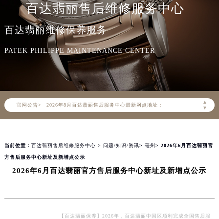
百达翡丽售后维修服务中心
百达翡丽维修保养服务
PATEK PHILIPPE MAINTENANCE CENTER
2026年8月百达翡丽中国区售后服务网络优化升级公告
2026年8月百达翡丽全国官方售后客户服务热线：400-805-0910
百达翡丽官方全国统一服务热线400-805-0910，服务覆盖中国大陆、香港、澳门、台湾全部区域（非大陆需加拨“+86”）
▲
官网公告>
2026年8月百达翡丽售后服务中心最新网点地址：
▼
北京市朝阳区建国门外大街甲6号华熙国际中心写字楼D座11层1102室（北京总部）（需提前预约）
北京市东城区东长安街1号东方广场写字楼W3座6层602室（需提前预约）
当前位置：
百达翡丽售后维修服务中心
>
问题/知识/资讯
>
亳州
> 2026年6月百达翡丽官
天津市和平区赤峰道136号天津国际金融中心写字楼26层2603室（需提前预约）
方售后服务中心新址及新增点公示
上海市徐汇区虹桥路3号港汇中心写字楼2座37层3705室（需提前预约）
2026年6月百达翡丽官方售后服务中心新址及新增点公示
上海市黄浦区南京东路299号宏伊国际广场写字楼8层806室（需提前预约）
南京市秦淮区中山南路1号（新街口）南京中心写字楼22层C1-1室（需提前预约）
常州市新北区龙锦路1590号现代传媒中心写字楼5号楼10层1008室（需提前预约）
徐州市鼓楼区淮海东路29号苏宁广场IFC国际金融中心写字楼35层3508室（需提前预约）
【百达翡丽保养】2026年，百达翡丽中国区顺利完成全国售后服