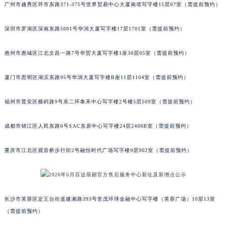
广州市越秀区环市东路371-375号世界贸易中心大厦南塔写字楼15层07室（需提前预约）
重庆市解放碑渝中区民权路28号英利国际金融中心写字楼20层01室（需提前预约）
黑龙江省大庆市萨尔图区会战大街百达翡丽售后服务中心（需提前预约）
深圳市罗湖区深南东路5001号华润大厦写字楼17层1701室（需提前预约）
黑龙江省鹤岗市向阳区红军路百达翡丽售后服务中心（需提前预约）
黑龙江省黑河市爱辉区中央街百达翡丽售后服务中心（需提前预约）
惠州市惠城区江北文昌一路7号华贸大厦写字楼1座30层05室（需提前预约）
黑龙江省鸡西市鸡冠区红军路百达翡丽售后服务中心（需提前预约）
厦门市思明区湖滨东路95号华润大厦写字楼B座11层1104室（需提前预约）
黑龙江省佳木斯市向阳区长安路百达翡丽售后服务中心（需提前预约）
黑龙江省牡丹江市东安区太平路百达翡丽售后服务中心（需提前预约）
福州市晋安区横屿路9号东二环泰禾中心写字楼2号楼5层509室（需提前预约）
黑龙江省七台河市桃山区大同街百达翡丽售后服务中心（需提前预约）
黑龙江省齐齐哈尔市龙沙区龙华路百达翡丽售后服务中心（需提前预约）
成都市锦江区人民东路6号SAC东原中心写字楼24层2406B室（需提前预约）
黑龙江省双鸭山市尖山区新兴大街百达翡丽售后服务中心（需提前预约）
重庆市江北区观音桥步行街2号融恒时代广场写字楼9层902室（需提前预约）
黑龙江省绥化市北林区新华街与康庄路交叉口百达翡丽售后服务中心（需提前预约）
黑龙江省伊春市伊美区通河路百达翡丽售后服务中心（需提前预约）
吉林省白城市洮北区明仁南街百达翡丽售后服务中心（需提前预约）
吉林省白山市浑江区浑江大街百达翡丽售后服务中心（需提前预约）
长沙市芙蓉区定王台街道建湘路393号世茂环球金融中心写字楼（芙蓉广场）10层13室
吉林省吉林市船营区河南街百达翡丽售后服务中心（需提前预约）
（需提前预约）
吉林省辽源市龙山区人民大街百达翡丽售后服务中心（需提前预约）