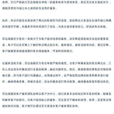
表师。它们严格执行百达翡丽全球统一的服务标准与质保体系，保证无论表主身处何方，
江西省九江市浔阳区浔阳路百达翡丽售后服务中心（需提前预约）
都能享受到与瑞士本土相同的专业养护服务。
江西省南昌市红谷滩新区红谷中大道998号绿地双子塔（中央广场）A1座办公楼14层1407室百达翡丽售后服务中心（需提前预约）
江西省萍乡市安源区萍安北大道与康庄路交叉口百达翡丽售后服务中心（需提前预约）
此外，本次升级还全面加强了网点的私密性与舒适度。新的网点大多选址在城市核心商圈
江西省上饶市信州区滨江西路百达翡丽售后服务中心（需提前预约）
的高端写字楼，对服务空间布局进行了优化，为表主提供更加安心、舒适的售后体验。
江西省新余市渝水区北湖西路百达翡丽售后服务中心（需提前预约）
百达翡丽官方售后一直致力于为客户提供优质的服务。其官网是获取相关信息的重要渠
江西省宜春市袁州区中山中路百达翡丽售后服务中心（需提前预约）
道，客户可以在官网上了解到售后网点的分布、服务项目、服务流程等内容。通过官网，
江西省鹰潭市月湖区胜利东路百达翡丽售后服务中心（需提前预约）
客户能够更加便捷地预约售后维修服务，节省时间和精力。
山东省德州市德城区东风中路百达翡丽售后服务中心（需提前预约）
山东省东营市东营区济南路百达翡丽售后服务中心（需提前预约）
在服务流程方面，百达翡丽官方售后有着严格的规范。当客户将腕表送到售后网点后，工
山东省济南市历下区经十路11111号华润中心写字楼（万象城）15层1508室百达翡丽售后服务中心（需提前预约）
作人员会首先对腕表进行全面的检测，确定问题所在。然后，根据检测结果制定详细的维
修方案，并与客户进行沟通确认。在维修过程中，会严格按照品牌的标准和要求进行操
山东省济宁市任城区太白楼路百达翡丽售后服务中心（需提前预约）
作，确保维修质量。维修完成后，还会对腕表进行再次检测，确保腕表恢复到最佳状态。
山东省莱芜市文化南路8号银座商城名表维修一楼名表维修百达翡丽售后服务中心（需提前预约）
山东省临沂市兰山区解放路百达翡丽售后服务中心（需提前预约）
百达翡丽的客户服务团队始终以客户为中心，他们具备专业的知识和丰富的经验，能够及
山东省日照市东港区烟台路百达翡丽售后服务中心（需提前预约）
时解答客户的疑问，为客户提供贴心的服务。无论是关于腕表的使用、保养，还是售后维
山东省泰安市泰山区财源街道泰山大街百达翡丽售后服务中心（需提前预约）
修的相关问题，客户都可以通过官方渠道向客户服务团队咨询。
山东省威海市环翠区新威海路89号振华商厦一楼名表维修百达翡丽售后服务中心（需提前预约）