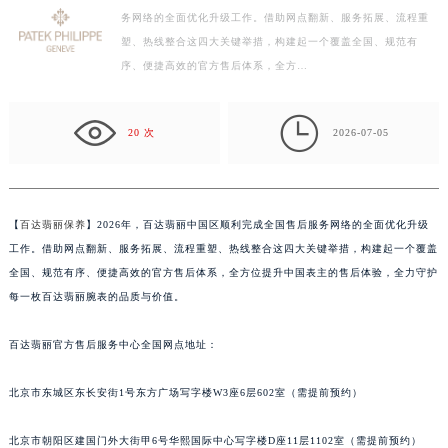
务网络的全面优化升级工作。借助网点翻新、服务拓展、流程重
扬州市邗江区国展路29号星耀天地写字楼1号楼18层1803室（需提前预约）
塑、热线整合这四大关键举措，构建起一个覆盖全国、规范有
盐城市盐都区世纪大道5号盐城金融城写字楼1号楼16层1604室（需提前预约）
序、便捷高效的官方售后体系，全方…
泰州市海陵区永定东路399号置地商务中心东塔写字楼（华润万象城）17层1706室（需提前预约）
宁波市江北区大闸南路500号来福士广场办公楼20层2009室（需提前预约）

杭州市上城区钱江路1366号华润大厦写字楼A座5层503-5室（需提前预约）
20 次
2026-07-05
金华市金东区东市南街777号金华万达广场写字楼4号楼22层2209室（需提前预约）
绍兴市越城区胜利东路379号世茂天际中心写字楼8层805室（需提前预约）
嘉兴市南湖区广益路705号嘉兴世界贸易中心写字楼A座13层1304室（需提前预约）
【
百达翡丽保养
】2026年，百达翡丽中国区顺利完成全国售后服务网络的全面优化升级
南昌市红谷滩新区红谷中大道998号绿地双子塔（中央广场）A1座办公楼14层07室（需提前预约）
工作。借助网点翻新、服务拓展、流程重塑、热线整合这四大关键举措，构建起一个覆盖
济南市历下区经十路11111号华润中心写字楼（万象城）15层1508室（需提前预约）
全国、规范有序、便捷高效的官方售后体系，全方位提升中国表主的售后体验，全力守护
每一枚百达翡丽腕表的品质与价值。
广州市天河区天河路230号万菱汇国际中心写字楼A塔7层704室（需提前预约）
广州市越秀区环市东路371-375号世界贸易中心大厦南塔写字楼15层07室（需提前预约）
百达翡丽官方售后服务中心全国网点地址：
深圳市罗湖区深南东路5001号华润大厦写字楼17层1701室（需提前预约）
惠州市惠城区江北文昌一路7号华贸大厦写字楼1座30层05室（需提前预约）
北京市东城区东长安街1号东方广场写字楼W3座6层602室（需提前预约）
厦门市思明区湖滨东路95号华润大厦写字楼B座11层1104室（需提前预约）
福州市鼓楼区五四路128-1号恒力城写字楼15层03室（需提前预约）
北京市朝阳区建国门外大街甲6号华熙国际中心写字楼D座11层1102室（需提前预约）