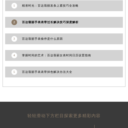
青海省海北藏族自治州海晏县将军路百达翡丽售后服务中心（需提前预约）
1
精准时光：百达翡丽发条上紧技巧全攻略
青海省海东市乐都区滨河路百达翡丽售后服务中心（需提前预约）
青海省海南藏族自治州共和县青海湖大街百达翡丽售后服务中心（需提前预约）
2
百达翡丽手表表带过长解决技巧深度解析
青海省海西蒙古族藏族自治州德令哈市柴达木路百达翡丽售后服务中心（需提前预约）
青海省黄南藏族自治州同仁市德合隆路百达翡丽售后服务中心（需提前预约）
3
百达翡丽手表偷停是什么原因
青海省西宁市城西区海湖新区西关大道百达翡丽售后服务中心（需提前预约）
青海省玉树藏族自治州结古镇胜利路百达翡丽售后服务中心（需提前预约）
4
掌握时间的艺术：百达翡丽女表时间日历设置指南
陕西省安康市汉滨区金州路百达翡丽售后服务中心（需提前预约）
陕西省宝鸡市渭滨区经二路百达翡丽售后服务中心（需提前预约）
5
百达翡丽手表表带掉色解决办法大全
陕西省汉中市汉台区北大街百达翡丽售后服务中心（需提前预约）
陕西省商洛市商州区州城街百达翡丽售后服务中心（需提前预约）
陕西省铜川市王益区红旗街百达翡丽售后服务中心（需提前预约）
陕西省渭南市临渭区东风大街百达翡丽售后服务中心（需提前预约）
陕西省咸阳市秦都区沣西新城统一西路与白马河路交汇处百达翡丽售后服务中心（需提前预约）
轻轻滑动下方栏目探索更多精彩内容
陕西省延安市宝塔区中心街百达翡丽售后服务中心（需提前预约）
陕西省榆林市榆阳区长兴路百达翡丽售后服务中心（需提前预约）