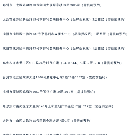
郑州市二七区铭功路10号华润大厦写字楼29层2905室（需提前预约）
吉林省梅河口市新华街道梅河大街百达翡丽售后服务中心（需提前预约）
吉林省四平市铁东区紫气大路与南九经街交汇处百达翡丽售后服务中心（需提前预约）
太原市迎泽区解放路15号亨得利名表服务中心（品牌授权店）3层整层（需提前预约）
吉林省松原市宁江区五环大街百达翡丽售后服务中心（需提前预约）
吉林省通化市东昌区环通乡江南大街百达翡丽售后服务中心（需提前预约）
沈阳市沈河区中街路137号亨得利名表服务中心（品牌授权店）1层整层（需提前预约）
吉林省延边市延吉市解放路百达翡丽售后服务中心（需提前预约）
辽宁省鞍山市铁东区站前街百达翡丽售后服务中心（需提前预约）
沈阳市沈河区中街路83号亨得利名表服务中心（品牌授权店）1层整层（需提前预约）
辽宁省本溪市平山区胜利路百达翡丽售后服务中心（需提前预约）
乌鲁木齐市天山区红山路26号时代广场（CCMALL）C座17层17-B（需提前预约）
辽宁省朝阳市双塔区新华路百达翡丽售后服务中心（需提前预约）
辽宁省丹东市振兴区七经街百达翡丽售后服务中心（需提前预约）
台州市椒江区东海大道1800号腾达中心东1幢20楼2002室（需提前预约）
辽宁省抚顺市新抚区东一路百达翡丽售后服务中心（需提前预约）
辽宁省阜新市海州区解放大街百达翡丽售后服务中心（需提前预约）
温州市鹿城区锦绣路1067号置信广场10层1015室（需提前预约）
辽宁省葫芦岛市连山区中央路百达翡丽售后服务中心（需提前预约）
哈尔滨市南岗区东大直街146号上和置地广场金座12层1214室（需提前预约）
辽宁省锦州市古塔区中央大街百达翡丽售后服务中心（需提前预约）
辽宁省辽阳市白塔区新运大街百达翡丽售后服务中心（需提前预约）
大连市中山区人民路15号国际金融大厦7层G室（需提前预约）
辽宁省盘锦市兴隆台区石油大街百达翡丽售后服务中心（需提前预约）
辽宁省铁岭市银州区南马路百达翡丽售后服务中心（需提前预约）