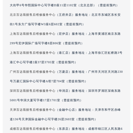
大街甲6号华熙国际中心写字楼D座11层1102室（北京总部）（需提前预约）
广东省清远市清城区湖西路百达翡丽售后服务中心（需提前预约）
广东省汕头市龙湖区长平路百达翡丽售后服务中心（需提前预约）
北京百达翡丽售后维修服务中心
（王府井店）服务地址：北京市东城区东长安
广东省汕尾市城区香洲街道园林社区翠园街百达翡丽售后服务中心（需提前预约）
街1号东方广场写字楼W3座6层602室（需提前预约）
广东省韶关市武江区芙蓉新区与老城中心交汇处百达翡丽售后服务中心（需提前预约）
上海百达翡丽售后维修服务中心
（宏伊店）服务地址：上海市黄浦区南京东路
广东省深圳市罗湖区深南东路5001号华润大厦17层1701室百达翡丽售后服务中心（需提前预约）
299号宏伊国际广场写字楼8层806室（需提前预约）
广东省阳江市江城区东风一路百达翡丽售后服务中心（需提前预约）
上海百达翡丽售后维修服务中心
（港汇店）服务地址：上海市徐汇区虹桥路3号
广东省云浮市云城区金山路百达翡丽售后服务中心（需提前预约）
港汇中心写字楼2座37层3705室（需提前预约）
广东省湛江市赤坎区观海北路百达翡丽售后服务中心（需提前预约）
广州百达翡丽售后维修服务中心
（万菱店）服务地址：广州市天河区天河路230
广东省肇庆市端州区信安大道与砚都大道交汇处百达翡丽售后服务中心（需提前预约）
广西壮族自治区百色市右江区中山二路百达翡丽售后服务中心（需提前预约）
号万菱汇国际中心写字楼A塔7层704室（需提前预约）
广西壮族自治区北海市海城区北京路百达翡丽售后服务中心（需提前预约）
深圳百达翡丽售后维修服务中心
（华润店）服务地址：深圳市罗湖区深南东路
广西壮族自治区崇左市江州区石景林街道友谊大道与丽川路交汇处百达翡丽售后服务中心（需提前预约）
5001号华润大厦写字楼17层1701室（需提前预约）
广西壮族自治区防城港市港口区金花茶大道百达翡丽售后服务中心（需提前预约）
天津百达翡丽售后维修服务中心
（金融中心店）服务地址：天津市和平区赤峰
广西壮族自治区贵港市港北区港城街道布山大道与仙衣路交叉口百达翡丽售后服务中心（需提前预约）
道136号天津国际金融中心写字楼26层2603室（需提前预约）
广西壮族自治区桂林市秀峰区红岭路百达翡丽售后服务中心（需提前预约）
成都百达翡丽售后维修服务中心
（东原店）服务地址：成都市锦江区人民东路6
广西壮族自治区河池市金城江区金城江街道朝阳路百达翡丽售后服务中心（需提前预约）