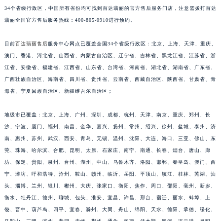
34个省级行政区，中国所有省份均可找到百达翡丽的官方售后服务门店，注意需拨打百达
安徽省池州市贵池区长江路百达翡丽售后服务中心（需提前预约）
翡丽全国官方售后服务热线：400-805-0910进行预约。
安徽省滁州市琅琊区南谯北路百达翡丽售后服务中心（需提前预约）
安徽省阜阳市颍州区颍州北路百达翡丽售后服务中心（需提前预约）
目前
百达翡丽售后
服务中心网点已覆盖全国34个省级行政区：北京、上海、天津、重庆、
安徽省淮北市相山区淮海路百达翡丽售后服务中心（需提前预约）
澳门、香港、河北省、山西省、内蒙古自治区、辽宁省、吉林省、黑龙江省、江苏省、浙
安徽省淮南市田家庵区国庆中路百达翡丽售后服务中心（需提前预约）
江省、安徽省、福建省、江西省、山东省、台湾省、河南省、湖北省、湖南省、广东省、
安徽省黄山市屯溪区黄山西路百达翡丽售后服务中心（需提前预约）
广西壮族自治区、海南省、四川省、贵州省、云南省、西藏自治区、陕西省、甘肃省、青
海省、宁夏回族自治区、新疆维吾尔自治区；
安徽省六安市金安区解放中路百达翡丽售后服务中心（需提前预约）
安徽省马鞍山市雨山区湖南西路百达翡丽售后服务中心（需提前预约）
地级市已覆盖：北京、上海、广州、深圳、成都、杭州、天津、南京、重庆、郑州、长
安徽省宿州市埇桥区人民中路百达翡丽售后服务中心（需提前预约）
沙、宁波、厦门、福州、南昌、金华、嘉兴、扬州、常州、绍兴、徐州、盐城、泰州、济
安徽省铜陵市铜官区石城大道百达翡丽售后服务中心（需提前预约）
南、惠州、苏州、武汉、西安、青岛、无锡、温州、沈阳、大连、海口、三亚、佛山、东
安徽省芜湖市镜湖区中山路步行街百达翡丽售后服务中心（需提前预约）
莞、珠海、哈尔滨、合肥、昆明、太原、石家庄、南宁、南通、长春、烟台、唐山、廊
安徽省宣城市宣州区叠嶂西路百达翡丽售后服务中心（需提前预约）
坊、保定、贵阳、泉州、台州、湖州、中山、乌鲁木齐、洛阳、邯郸、秦皇岛、澳门、西
宁、潍坊、呼和浩特、沧州、鞍山、赣州、临沂、岳阳、平顶山、镇江、桂林、芜湖、汕
福建省龙岩市新罗区九一南路百达翡丽售后服务中心（需提前预约）
头、淄博、兰州、银川、郴州、大庆、张家口、衡阳、焦作、周口、邵阳、亳州、新乡、
福建省南平市建阳区人民西路百达翡丽售后服务中心（需提前预约）
衡水、牡丹江、德州、聊城、包头、淮安、宜昌、许昌、邢台、宿迁、丽水、蚌埠、上
福建省宁德市蕉城区天湖东路百达翡丽售后服务中心（需提前预约）
饶、晋中、葫芦岛、四平、宜春、滁州、大同、舟山、绵阳、天水、德阳、承德、绥化、
福建省莆田市城厢区霞林街道荔华东大道百达翡丽售后服务中心（需提前预约）