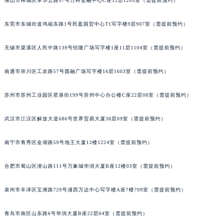
佛山市禅城区季华五路57号万科金融中心C座12层1205室（需提前预约）
辽宁省营口市站前区市府路与渤海大街交叉口百达翡丽售后服务中心（需提前预约）
辽宁省沈阳市沈河区中街路137号亨得利名表维修授权店1楼百达翡丽售后服务中心（需提前预约）
东莞市东城街道鸿福东路1号民盈国贸中心T1写字楼9层907室（需提前预约）
辽宁省沈阳市沈河区中街路83号亨得利名表维修授权店1楼百达翡丽售后服务中心（需提前预约）
无锡市梁溪区人民中路139号恒隆广场写字楼1座11层1104室（需提前预约）
北京市朝阳区建国门外大街甲6号华熙国际中心D座11层1102室百达翡丽售后服务中心（北京总部）（需提前预约）
北京市东城区东长安街1号王府井东方广场W3座6层602室百达翡丽售后服务中心（需提前预约）
南通市崇川区工农路57号圆融广场写字楼16层1603室（需提前预约）
河北省保定市竞秀区朝阳北大街北国先天下百达翡丽售后服务中心（需提前预约）
内蒙古自治区阿拉善盟市左旗土尔扈特大街百达翡丽售后服务中心（需提前预约）
苏州市苏州工业园区星港街199号苏州中心办公楼C座22层08室（需提前预约）
内蒙古自治区巴彦淖尔市临河区新华街百达翡丽售后服务中心（需提前预约）
武汉市江汉区解放大道686号世界贸易大厦38层09室（需提前预约）
内蒙古自治区包头市青山区幸福路甲3号王府井百货名表维修百达翡丽售后服务中心（需提前预约）
内蒙古自治区赤峰市红山区哈达街百达翡丽售后服务中心（需提前预约）
南宁市青秀区金湖路59号地王大厦12楼1224室（需提前预约）
内蒙古自治区鄂尔多斯市东胜区伊金霍洛街百达翡丽售后服务中心（需提前预约）
内蒙古自治区呼伦贝尔市海拉尔区中央街百达翡丽售后服务中心（需提前预约）
合肥市蜀山区潜山路111号万象城华润大厦B座12楼03室（需提前预约）
内蒙古自治区通辽市科尔沁区明仁大街百达翡丽售后服务中心（需提前预约）
内蒙古自治区乌海市海勃湾区人民南路百达翡丽售后服务中心（需提前预约）
泉州市丰泽区宝洲路729号浦西万达中心写字楼A座7楼709室（需提前预约）
内蒙古自治区乌兰察布市集宁区恩和大街百达翡丽售后服务中心（需提前预约）
青岛市南区山东路6号华润大厦B座22层04室（需提前预约）
内蒙古自治区锡林郭勒盟市锡林浩特市光明街与额尔敦路交叉口百达翡丽售后服务中心（需提前预约）