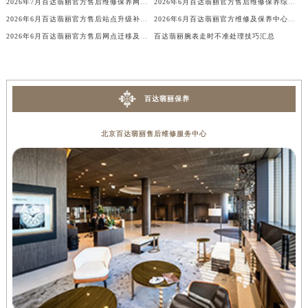
2026年7月百达翡丽官方售后维修保养网点变动简明补充手册最终文件
2026年6月百达翡丽官方售后维修保养综合服务网络最终发布
香港特别行政区九龙区油尖旺区弥敦道百达翡丽售后服务中心（需提前预约）
2026年6月百达翡丽官方售后站点升级补充最终公告（搬迁及增设）
2026年6月百达翡丽官方维修及保养中心网点变更全览
香港特别行政区铜锣湾区湾仔区轩尼诗道百达翡丽售后服务中心（需提前预约）
2026年6月百达翡丽官方售后网点迁移及新开信息发布
百达翡丽腕表走时不准处理技巧汇总
河南省安阳市文峰区解放大道百达翡丽售后服务中心（需提前预约）
河南省鹤壁市淇滨区九州路百达翡丽售后服务中心（需提前预约）
河南省济源市沁园街道济水大道百达翡丽售后服务中心（需提前预约）
百达翡丽保养
河南省焦作市解放区解放路百达翡丽售后服务中心（需提前预约）
河南省开封市鼓楼区中山路百达翡丽售后服务中心（需提前预约）
北京百达翡丽售后维修服务中心
河南省洛阳市西工区中州中路与解放路交叉口百达翡丽售后服务中心（需提前预约）
河南省漯河市源汇区交通路百达翡丽售后服务中心（需提前预约）
河南省南阳市宛城区范蠡东路与南都路交叉口百达翡丽售后服务中心（需提前预约）
河南省平顶山市卫东区建设路百达翡丽售后服务中心（需提前预约）
河南省濮阳市大华龙区开州路绿城路交叉口百达翡丽售后服务中心（需提前预约）
河南省三门峡市湖滨区和平路百达翡丽售后服务中心（需提前预约）
河南省商丘市梁园区神火大道百达翡丽售后服务中心（需提前预约）
河南省新乡市红旗区人民路百达翡丽售后服务中心（需提前预约）
河南省信阳市浉河区东方红大道百达翡丽售后服务中心（需提前预约）