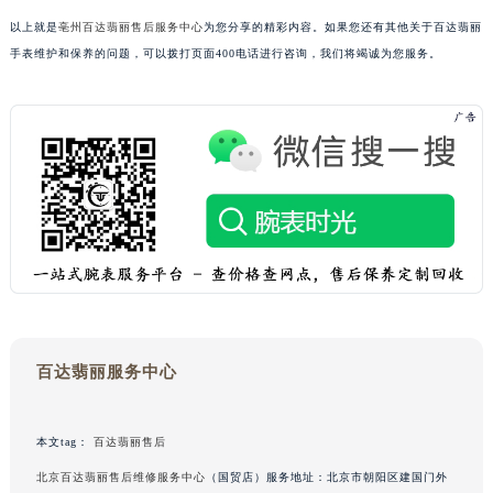
澳门特别行政区花地玛堂区关闸广场百达翡丽售后服务中心（需提前预约）
以上就是
亳州百达翡丽售后服务中心
为您分享的精彩内容。如果您还有其他关于百达翡丽
澳门特别行政区花王堂区大三巴商圈百达翡丽售后服务中心（需提前预约）
手表维护和保养的问题，可以拨打页面400电话进行咨询，我们将竭诚为您服务。
澳门特别行政区嘉模堂区官也街百达翡丽售后服务中心（需提前预约）
澳门省路氹城市金光大道百达翡丽售后服务中心（需提前预约）
澳门特别行政区望德堂区塔石广场百达翡丽售后服务中心（需提前预约）
福建省福州市鼓楼区五四路128-1号恒力城写字楼15层03室百达翡丽售后服务中心（需提前预约）
福建省厦门市思明区湖滨东路95号万象城华润大厦B座11层1104室百达翡丽售后服务中心（需提前预约）
广东省潮州市潮安区新风路与潮汕路交汇处百达翡丽售后服务中心（需提前预约）
广东省广州市天河区天河路230号万菱汇国际中心A塔7层704室百达翡丽售后服务中心（需提前预约）
广东省广州市越秀区环市东路371-375号世界贸易中心大厦南塔15层1507室百达翡丽售后服务中心（需提前预约）
广东省河源市源城区越王大道百达翡丽售后服务中心（需提前预约）
广东省惠州市惠城区江北文昌一路7号华贸大厦1座30层3005室百达翡丽售后服务中心（需提前预约）
百达翡丽服务中心
广东省江门市蓬江区广场西路百达翡丽售后服务中心（需提前预约）
广东省揭阳市榕城进贤门步行街百达翡丽售后服务中心（需提前预约）
本文tag：
百达翡丽售后
广东省茂名市电白区水东街道迎宾大道百达翡丽售后服务中心（需提前预约）
北京百达翡丽售后维修服务中心
（国贸店）服务地址：北京市朝阳区建国门外
广东省梅州市梅江区金燕大道百达翡丽售后服务中心（需提前预约）