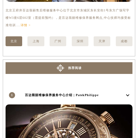
河南省许昌市魏都区建安大道与八龙路交叉口百达翡丽售后服务中心（需提前预约）
北京王府井百达翡丽售后维修服务中心位于北京市东城区东长安街1号东方广场写字
上
河南省郑州市二七区民主路10号华润大厦29层2905室百达翡丽售后服务中心（需提前预约）
楼W3座6层602室（需提前预约），是百达翡丽维修保养服务网点,中心技师均接受标
3
河南省周口市川汇区七一路百达翡丽售后服务中心（需提前预约）
准培训....
详情 >
详情
河南省驻马店市驿城区乐山大道与置地大道交叉口百达翡丽售后服务中心（需提前预约）
湖北省鄂州市鄂城区文星大道百达翡丽售后服务中心（需提前预约）
北京
上海
广州
深圳
天津
成都
湖北省黄冈市黄州区赤壁大道百达翡丽售后服务中心（需提前预约）
湖北省黄石市黄石港区武汉路百达翡丽售后服务中心（需提前预约）
湖北省荆门市东宝中天街步行街百达翡丽售后服务中心（需提前预约）
推荐阅读
湖北省荆州市荆州区荆中路百达翡丽售后服务中心（需提前预约）
湖北省十堰市茅箭区人民北路百达翡丽售后服务中心（需提前预约）
湖北省随州市曾都区青年路百达翡丽售后服务中心（需提前预约）
1
百达翡丽维修保养服务中心介绍 | PatekPhilippe
湖北省咸宁市咸安区长安大道百达翡丽售后服务中心（需提前预约）
湖北省襄阳市樊城区长虹路与人民路交叉口百达翡丽售后服务中心（需提前预约）
湖北省孝感市孝南区复兴大道百达翡丽售后服务中心（需提前预约）
湖北省宜昌市西陵区夷陵大道与港窑路百达翡丽售后服务中心（需提前预约）
湖南省常德市武陵区人民路百达翡丽售后服务中心（需提前预约）