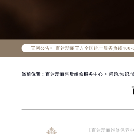
2026年8月百达翡丽中国区售后服
2026年8月百达翡丽全国官方售后客户服
百达翡丽官方全国统一服务热线400-
官网公告>
2026年8月百达翡丽售后服务中心最
北京市朝阳区建国门外大街甲6号华熙
北京市东城区东长安街1号东方广场写
天津市和平区赤峰道136号天津国际金
当前位置：
百达翡丽售后维修服务中心
>
问题/知识/
上海市徐汇区虹桥路3号港汇中心写字楼
上海市黄浦区南京东路299号宏伊国
南京市秦淮区中山南路1号（新街口）
常州市新北区龙锦路1590号现代传媒
徐州市鼓楼区淮海东路29号苏宁广场I
扬州市邗江区国展路29号星耀天地写字
【百达翡丽维修保养
盐城市盐都区世纪大道5号盐城金融城写