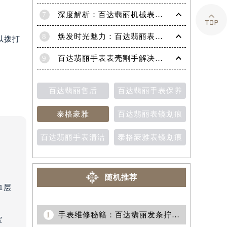
7
深度解析：百达翡丽机械表机芯生锈的高效修复策略

8
焕发时光魅力：百达翡丽表带掉色修复秘籍
以拨打
9
百达翡丽手表表壳割手解决方法（保养与修复技巧分享）
百达翡丽售后
百达翡丽手表保养
泰格豪雅
百达翡丽表镜划痕
百达翡丽手表清洁
泰格豪雅表镜划痕
随机推荐
1层
1
手表维修秘籍：百达翡丽发条拧反的快速修复指南
室