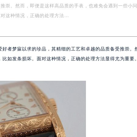
受推崇。然而，即便是这样高品质的手表，也难免会遇到一些小
务中心东塔写字楼（华润万象城）17层1706室（需提前预约）
场办公楼20层2009室（需提前预约）
面对这种情况，正确的处理方法…
写字楼A座5层503-5室（需提前预约）
广场写字楼4号楼22层2209室（需提前预约）
际中心写字楼8层805室（需提前预约）
爱好者梦寐以求的珍品，其精细的工艺和卓越的品质备受推崇。
易中心写字楼A座13层1304室（需提前预约）
绿地双子塔（中央广场）A1座办公楼14层07室（需提前预约）
，比如发条损坏。面对这种情况，正确的处理方法显得尤为重要
心写字楼（万象城）15层1508室（需提前预约）
际中心写字楼A塔7层704室（需提前预约）
世界贸易中心大厦南塔写字楼15层07室（需提前预约）
厦写字楼17层1701室（需提前预约）
厦写字楼1座30层05室（需提前预约）
字楼B座11层1104室（需提前预约）
写字楼15层03室（需提前预约）
心写字楼24层2406B室（需提前预约）
代广场写字楼9层902室（需提前预约）