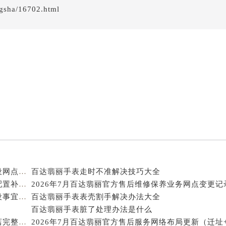
gsha/16702.html
得利名表维修授权店1楼百达翡丽售后服务中心（需提前预约）
国际中心D座11层1102室百达翡丽售后服务中心（北京总部）
广场W3座6层602室百达翡丽售后服务中心（需提前预约）
先天下百达翡丽售后服务中心（需提前预约）
特大街百达翡丽售后服务中心（需提前预约）
街百达翡丽售后服务中心（需提前预约）
3号王府井百货名表维修百达翡丽售后服务中心（需提前预约）
达翡丽售后服务中心（需提前预约）
霍洛街百达翡丽售后服务中心（需提前预约）
央街百达翡丽售后服务中心（需提前预约）
街百达翡丽售后服务中心（需提前预约）
路百达翡丽售后服务中心（需提前预约）
2026年8月百达翡丽官方保养维修服务中心搬迁与增设网点补充通知原文发布
百达翡丽手表走时不准解决技巧大全
大街百达翡丽售后服务中心（需提前预约）
2026年8月百达翡丽官方售后维修保养业务网点重新配置补充确认终稿发布
市光明街与额尔敦路交叉口百达翡丽售后服务中心（需提前预约
2026年7月百达翡丽官方维修保养中心网点迁移及新设事宜最终告知
百达翡丽手表表壳割手解决办法大全
安大街百达翡丽售后服务中心（需提前预约）
百达翡丽手表脏了处理办法是什么
2026年7月百达翡丽官方售后服务中心地址更新及新店完整补充通知
2026年7月百达翡丽官方售后服务网络布局更新（迁址
售后服务中心（需提前预约）