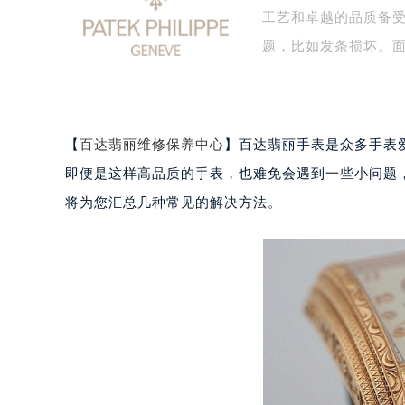
工艺和卓越的品质备
泰州市海陵区永定东路399号置地商
宁波市江北区大闸南路500号来福士广
题，比如发条损坏。
杭州市上城区钱江路1366号华润大厦
金华市金东区东市南街777号金华万达
绍兴市越城区胜利东路379号世茂天
【
百达翡丽维修保养中心
】百达翡丽手表是众多手表
嘉兴市南湖区广益路705号嘉兴世界贸
南昌市红谷滩新区红谷中大道998号
即便是这样高品质的手表，也难免会遇到一些小问题
济南市历下区经十路11111号华润中
将为您汇总几种常见的解决方法。
广州市天河区天河路230号万菱汇国
广州市越秀区环市东路371-375号
深圳市罗湖区深南东路5001号华润大
惠州市惠城区江北文昌一路7号华贸大
厦门市思明区湖滨东路95号华润大厦写
福州市鼓楼区五四路128-1号恒力城
成都市锦江区人民东路6号SAC东原中
重庆市江北区观音桥步行街2号融恒时