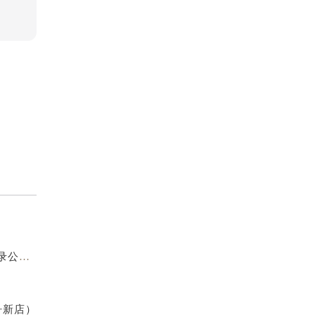
（需提前预约）
2026年7月百达翡丽官方售后维修保养业务网点变更记录公告发布
）
+新店）