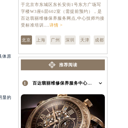
于北京市东城区东长安街1号东方广场写
市徐汇区虹
）
字楼W3座6层602室（需提前预约），是
层3705
百达翡丽维修保养服务网点,中心技师均接
修保养服务
受标准培训....
详情 >
训....
详情 
北京
上海
广州
深圳
天津
成都
具体原
推荐阅读
1
百达翡丽维修保养服务中心介绍 | PatekPhilippe
明显的