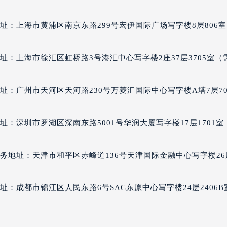
丽售后服务中心（需提前预约）
百达翡丽售后服务中心（需提前预约）
址：上海市黄浦区南京东路299号宏伊国际广场写字楼8层806室
售后服务中心（需提前预约）
售后服务中心（需提前预约）
址：上海市徐汇区虹桥路3号港汇中心写字楼2座37层3705室（
售后服务中心（需提前预约）
售后服务中心（需提前预约）
址：广州市天河区天河路230号万菱汇国际中心写字楼A塔7层70
售后服务中心（需提前预约）
售后服务中心（需提前预约）
址：深圳市罗湖区深南东路5001号华润大厦写字楼17层1701室
丽售后服务中心（需提前预约）
丽售后服务中心（需提前预约）
丽售后服务中心（需提前预约）
务地址：天津市和平区赤峰道136号天津国际金融中心写字楼26
丽售后服务中心（需提前预约）
翡丽售后服务中心（需提前预约）
址：成都市锦江区人民东路6号SAC东原中心写字楼24层2406B
售后服务中心（需提前预约）
街交叉口百达翡丽售后服务中心（需提前预约）
得利名表维修授权店1楼百达翡丽售后服务中心（需提前预约）