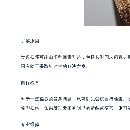
长沙市芙蓉区定王台街道建湘路393
郑州市二七区铭功路10号华润大厦写字
太原市迎泽区解放路15号亨得利名
沈阳市沈河区中街路137号亨得利名
沈阳市沈河区中街路83号亨得利名
了解原因
乌鲁木齐市天山区红山路26号时代广场
温州市鹿城区锦绣路1067号置信广场
发条损坏可能由多种因素引起，包括长时间未佩戴导
哈尔滨市道里区友谊西路600号富力中
因有助于采取针对性的解决方案。
大连市中山区人民路15号国际金融大
佛山市禅城区季华五路57号万科金融中
自行检查
东莞市东城街道鸿福东路1号民盈国贸
无锡市梁溪区人民中路139号恒隆广场
对于一些轻微的发条问题，您可以先尝试自行检查。
南通市崇川区工农路57号圆融广场写字
物理损伤。如果发现发条有明显的断裂或变形，则可
苏州市苏州工业园区星港街199号苏州
武汉市江汉区解放大道686号世界贸易
专业维修
南宁市青秀区金湖路59号地王大厦12