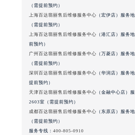
（需提前预约）
吉林省松原市宁江区五环大街百达翡
吉林省通化市东昌区环通乡江南大街
上海百达翡丽售后维修服务中心
（宏伊店）服务地
吉林省延边市延吉市解放路百达翡丽
（需提前预约）
辽宁省鞍山市铁东区站前街百达翡丽
上海百达翡丽售后维修服务中心
（港汇店）服务地
辽宁省本溪市平山区胜利路百达翡丽
前预约）
辽宁省朝阳市双塔区新华路百达翡丽
广州百达翡丽售后维修服务中心
（万菱店）服务地
辽宁省丹东市振兴区七经街百达翡丽
（需提前预约）
辽宁省抚顺市新抚区东一路百达翡丽
深圳百达翡丽售后维修服务中心
（华润店）服务地
辽宁省阜新市海州区解放大街百达翡
辽宁省葫芦岛市连山区中央路百达翡
提前预约）
辽宁省锦州市古塔区中央大街百达翡
天津百达翡丽售后维修服务中心
（金融中心店）服
辽宁省辽阳市白塔区新运大街百达翡
2603室（需提前预约）
辽宁省盘锦市兴隆台区石油大街百达
成都百达翡丽售后维修服务中心
（东原店）服务地
辽宁省铁岭市银州区南马路百达翡丽
（需提前预约）
辽宁省营口市站前区市府路与渤海大
服务专线：
400-805-0910
辽宁省沈阳市沈河区中街路137号亨