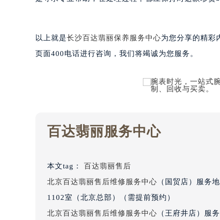
黑龙江省鹤岗市向阳区红军路百达翡
黑龙江省黑河市爱辉区中央街百达翡
以上就是
长沙百达翡丽保养服务中心
为您分享的精彩
黑龙江省鸡西市鸡冠区红军路百达翡
黑龙江省佳木斯市向阳区长安路百达
页面400电话进行咨询，我们将竭诚为您服务。
黑龙江省牡丹江市东安区太平路百达
黑龙江省七台河市桃山区大同街百达
黑龙江省齐齐哈尔市龙沙区龙华路百
黑龙江省双鸭山市尖山区新兴大街百
黑龙江省绥化市北林区新华街与康庄
百达翡丽服务中心
黑龙江省伊春市伊美区通河路百达翡
吉林省白城市洮北区明仁南街百达翡
吉林省白山市浑江区浑江大街百达翡
本文tag：
百达翡丽售后
吉林省吉林市船营区河南街百达翡丽
北京百达翡丽售后维修服务中心
（国贸店）服务地
吉林省辽源市龙山区人民大街百达翡
1102室（北京总部）（需提前预约）
吉林省梅河口市新华街道梅河大街百
北京百达翡丽售后维修服务中心
（王府井店）服务
吉林省四平市铁东区紫气大路与南九