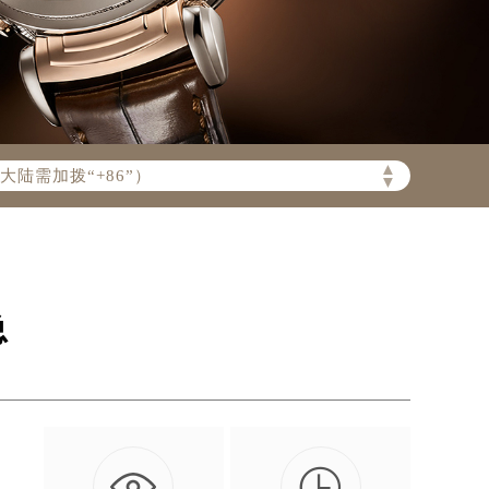
陆需加拨“+86”）
▲
▼
总

的