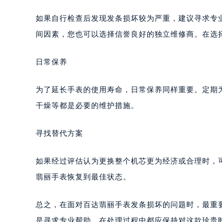
合肥市蜀山区潜山路111号万象城华润
如果自行检查后发现发条损坏较为严重，建议寻求专
泉州市丰泽区宝洲路729号浦西万达中
间因素，您也可以选择信誉良好的独立维修商。在选
青岛市南区山东路6号华润大厦B座2
烟台市芝罘区胜利路139号万达金融中
日常保养
长春市朝阳区西安大路727号中银大厦
贵阳市南明区都司高架桥路33号亨特
为了延长手表的使用寿命，日常保养同样重要。定期
昆明市盘龙区北京路928号同德昆明
干燥等都是必要的维护措施。
石家庄市长安区中山东路39号勒泰中
西安市碑林区南关正街88号华侨城长
寻找替代方案
海口市龙华区金贸东路5号海口华润大厦
唐山市路南区新华东道100号万达广场
如果经过评估认为更换整个机芯更为经济或合理时，
台州市椒江区东海大道1800号腾达中
翡丽手表恢复到最佳状态。
内蒙古自治区呼和浩特市玉泉区大学西
甘肃省兰州市七里河区西津西路16号兰
总之，在面对百达翡丽手表发条损坏的问题时，最重
重庆市解放碑渝中区民权路28号英利
黑龙江省大庆市萨尔图区会战大街百
是寻求专业帮助，在处理过程中都应保持对这款珍贵