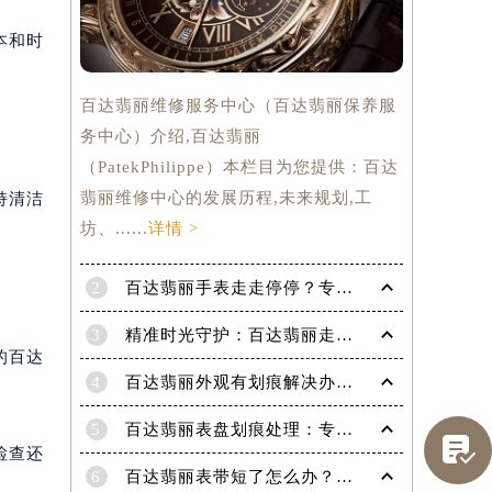
本和时
百达翡丽维修服务中心（百达翡丽保养服
务中心）介绍,百达翡丽
（PatekPhilippe）本栏目为您提供：百达
翡丽维修中心的发展历程,未来规划,工
持清洁
坊、......
详情 >
2
百达翡丽手表走走停停？专业修复指南，让时间重新流畅运行
3
精准时光守护：百达翡丽走快了？掌握这份秘籍，让每一秒都精准无误！
的百达
4
百达翡丽外观有划痕解决办法是什么（专业修复技巧与注意事项）
提前预约）
5
百达翡丽表盘划痕处理：专业技巧，让爱表焕然一新

检查还
6
百达翡丽表带短了怎么办？超实用技巧教你轻松解决！