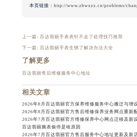
本页链接：
http://www.zbwxzx.cn/problems/chan
辽宁省沈阳市沈河区中街路83号亨
北京市朝阳区建国门外大街甲6号华熙
北京市东城区东长安街1号王府井东方
河北省保定市竞秀区朝阳北大街北国
上一篇:
百达翡丽手表表针不走了处理技巧推荐
内蒙古自治区阿拉善盟市左旗土尔扈
下一篇:
百达翡丽手表生锈了解决办法大全
内蒙古自治区巴彦淖尔市临河区新华
内蒙古自治区包头市青山区幸福路甲
了解更多
内蒙古自治区赤峰市红山区哈达街百
百达翡丽售后维修服务中心地址
内蒙古自治区鄂尔多斯市东胜区伊金
内蒙古自治区呼伦贝尔市海拉尔区中
相关文章
内蒙古自治区通辽市科尔沁区明仁大
内蒙古自治区乌海市海勃湾区人民南
内蒙古自治区乌兰察布市集宁区恩和
内蒙古自治区锡林郭勒盟市锡林浩特
内蒙古自治区兴安盟市乌兰浩特市兴
百达翡丽腕表偷停是啥原因
山西省大同市平城区迎宾街百达翡丽