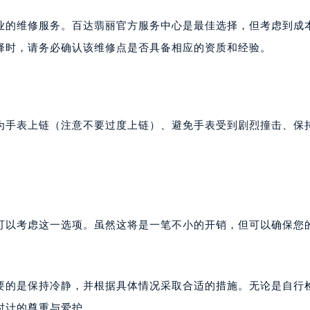
大厦B座12楼03室（需提前预约）
业的维修服务。百达翡丽官方服务中心是最佳选择，但考虑到成
心写字楼A座7楼709室（需提前预约）
择时，请务必确认该维修点是否具备相应的资质和经验。
2层04室（需提前预约）
心A座907室（需提前预约）
A座(旺进大厦)18层09室（需提前预约）
国际金融中心14楼14D（需提前预约）
为手表上链（注意不要过度上链）、避免手表受到剧烈撞击、保
广场写字楼10层06室（需提前预约）
心写字楼B座13层07室（需提前预约）
安国际中心E座6楼10室（需提前预约）
B座17层1707室（需提前预约）
写字楼A座10层1002室（需提前预约）
可以考虑这一选项。虽然这将是一笔不小的开销，但可以确保您
心东1幢20楼2002室（需提前预约）
街70号华润万象城写字楼（鄂尔多斯大厦）23层2326室（需
州中心写字楼21层2102室（需提前预约）
要的是保持冷静，并根据具体情况采取合适的措施。无论是自行
国际金融中心写字楼20层01室（需提前预约）
达翡丽售后服务中心（需提前预约）
时计的尊重与爱护。