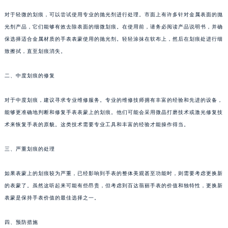
福州市鼓楼区五四路128-1号恒力城写字楼15层03室（需提前预约）
对于轻微的划痕，可以尝试使用专业的抛光剂进行处理。市面上有许多针对金属表面的抛
成都市锦江区人民东路6号SAC东原中心写字楼24层2406B室（需提前预约）
光剂产品，它们能够有效去除表面的细微划痕。在使用前，请务必阅读产品说明书，并确
重庆市江北区观音桥步行街2号融恒时代广场写字楼9层902室（需提前预约）
保选择适合金属材质的手表表蒙使用的抛光剂。轻轻涂抹在软布上，然后在划痕处进行细
致擦拭，直至划痕消失。
长沙市芙蓉区定王台街道建湘路393号世茂环球金融中心写字楼（芙蓉广场）10层13室（需提前预约）
郑州市二七区铭功路10号华润大厦写字楼29层2905室（需提前预约）
二、中度划痕的修复
太原市迎泽区解放路15号亨得利名表服务中心（品牌授权店）3层整层（需提前预约）
沈阳市沈河区中街路137号亨得利名表服务中心（品牌授权店）1层整层（需提前预约）
对于中度划痕，建议寻求专业维修服务。专业的维修技师拥有丰富的经验和先进的设备，
沈阳市沈河区中街路83号亨得利名表服务中心（品牌授权店）1层整层（需提前预约）
能够更准确地判断和修复手表表蒙上的划痕。他们可能会采用微晶打磨技术或激光修复技
乌鲁木齐市天山区红山路26号时代广场（CCMALL）C座17层17-B（需提前预约）
术来恢复手表的原貌。这类技术需要专业工具和丰富的经验才能操作得当。
温州市鹿城区锦绣路1067号置信广场10层1015室（需提前预约）
三、严重划痕的处理
哈尔滨市道里区友谊西路600号富力中心T2座写字楼29层03室（需提前预约）
大连市中山区人民路15号国际金融大厦7层G室（需提前预约）
如果表蒙上的划痕较为严重，已经影响到手表的整体美观甚至功能时，则需要考虑更换新
佛山市禅城区季华五路57号万科金融中心C座12层1205室（需提前预约）
的表蒙了。虽然这听起来可能有些昂贵，但考虑到百达翡丽手表的价值和独特性，更换新
东莞市东城街道鸿福东路1号民盈国贸中心T1写字楼9层907室（需提前预约）
表蒙是保持手表价值的最佳选择之一。
无锡市梁溪区人民中路139号恒隆广场写字楼1座11层1104室（需提前预约）
四、预防措施
南通市崇川区工农路57号圆融广场写字楼16层1603室（需提前预约）