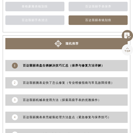
江西省景德镇市珠山区珠山中路百达翡丽售后服务中心（需提前预约）
泰格豪雅表镜划痕
百达翡丽手表保养
江西省九江市浔阳区浔阳路百达翡丽售后服务中心（需提前预约）
百达翡丽手表清洁
百达翡丽表镜划痕
江西省南昌市红谷滩新区红谷中大道998号绿地双子塔（中央广场）A1座办公楼14层1407室百达翡丽售后服务中心（需提前预约）
江西省萍乡市安源区萍安北大道与康庄路交叉口百达翡丽售后服务中心（需提前预约）

江西省上饶市信州区滨江西路百达翡丽售后服务中心（需提前预约）
随机推荐
江西省新余市渝水区北湖西路百达翡丽售后服务中心（需提前预约）

江西省宜春市袁州区中山中路百达翡丽售后服务中心（需提前预约）
江西省鹰潭市月湖区胜利东路百达翡丽售后服务中心（需提前预约）
1
百达翡丽表盘生锈解决技巧汇总（保养与修复方法详解）
山东省德州市德城区东风中路百达翡丽售后服务中心（需提前预约）
山东省东营市东营区济南路百达翡丽售后服务中心（需提前预约）
2
百达翡丽腕表走快了怎么修复（专业维修指南与常见故障排查）
山东省济南市历下区经十路11111号华润中心写字楼（万象城）15层1508室百达翡丽售后服务中心（需提前预约）
山东省济宁市任城区太白楼路百达翡丽售后服务中心（需提前预约）
3
百达翡丽机械表使用方法（探索高级手表的优雅操作）
山东省莱芜市文化南路8号银座商城名表维修一楼名表维修百达翡丽售后服务中心（需提前预约）
山东省临沂市兰山区解放路百达翡丽售后服务中心（需提前预约）
4
百达翡丽腕表表壳破裂处理方法盘点（紧急修复与保养技巧）
山东省日照市东港区烟台路百达翡丽售后服务中心（需提前预约）
山东省泰安市泰山区财源街道泰山大街百达翡丽售后服务中心（需提前预约）