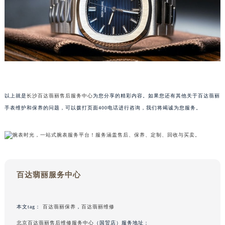
甘肃省兰州市七里河区西津西路16号兰州中心写字楼21层2102室（需提前预约）
重庆市解放碑渝中区民权路28号英利国际金融中心写字楼20层01室（需提前预约）
黑龙江省大庆市萨尔图区会战大街百达翡丽售后服务中心（需提前预约）
黑龙江省鹤岗市向阳区红军路百达翡丽售后服务中心（需提前预约）
黑龙江省黑河市爱辉区中央街百达翡丽售后服务中心（需提前预约）
黑龙江省鸡西市鸡冠区红军路百达翡丽售后服务中心（需提前预约）
黑龙江省佳木斯市向阳区长安路百达翡丽售后服务中心（需提前预约）
以上就是
长沙百达翡丽售后服务中心
为您分享的精彩内容。如果您还有其他关于百达翡丽
手表维护和保养的问题，可以拨打页面400电话进行咨询，我们将竭诚为您服务。
黑龙江省牡丹江市东安区太平路百达翡丽售后服务中心（需提前预约）
黑龙江省七台河市桃山区大同街百达翡丽售后服务中心（需提前预约）
黑龙江省齐齐哈尔市龙沙区龙华路百达翡丽售后服务中心（需提前预约）
黑龙江省双鸭山市尖山区新兴大街百达翡丽售后服务中心（需提前预约）
黑龙江省绥化市北林区新华街与康庄路交叉口百达翡丽售后服务中心（需提前预约）
百达翡丽服务中心
黑龙江省伊春市伊美区通河路百达翡丽售后服务中心（需提前预约）
吉林省白城市洮北区明仁南街百达翡丽售后服务中心（需提前预约）
吉林省白山市浑江区浑江大街百达翡丽售后服务中心（需提前预约）
本文tag：
百达翡丽保养
，
百达翡丽维修
吉林省吉林市船营区河南街百达翡丽售后服务中心（需提前预约）
北京百达翡丽售后维修服务中心
（国贸店）服务地址：