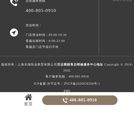

总部服务热线
澳门特别行政区风顺堂区南湾大马路百达翡丽售后服务中心（需提前预约）
400-805-0910
澳门特别行政区花地玛堂区关闸广场百达翡丽售后服务中心（需提前预约）
澳门特别行政区花王堂区大三巴商圈百达翡丽售后服务中心（需提前预约）
营业时间：

澳门特别行政区嘉模堂区官也街百达翡丽售后服务中心（需提前预约）
门店营业时间：09:00-19:30
澳门省路氹城市金光大道百达翡丽售后服务中心（需提前预约）
客服在线时间：8:00-22:00
客服及门店节假日不休
澳门特别行政区望德堂区塔石广场百达翡丽售后服务中心（需提前预约）
福建省福州市鼓楼区五四路128-1号恒力城写字楼15层03室百达翡丽售后服务中心（需提前预约）
福建省厦门市思明区湖滨东路95号万象城华润大厦B座11层1104室百达翡丽售后服务中心（需提前预约）
版权所有：上海丰瑞恒业商贸有限公司
百达翡丽售后维修服务中心地址
Copyright © 2018-
2032
广东省潮州市潮安区新风路与潮汕路交汇处百达翡丽售后服务中心（需提前预约）
客户服务热线：
400-805-0910
广东省广州市天河区天河路230号万菱汇国际中心A塔7层704室百达翡丽售后服务中心（需提前预约）
ICP备案/许可证号：沪ICP备2026026200号-1
广东省广州市越秀区环市东路371-375号世界贸易中心大厦南塔15层1507室百达翡丽售后服务中心（需提前预约）
XML
2026-08-06T13:57:16+08:00
广东省河源市源城区越王大道百达翡丽售后服务中心（需提前预约）

400-805-0910
首页
广东省惠州市惠城区江北文昌一路7号华贸大厦1座30层3005室百达翡丽售后服务中心（需提前预约）
广东省江门市蓬江区广场西路百达翡丽售后服务中心（需提前预约）
广东省揭阳市榕城进贤门步行街百达翡丽售后服务中心（需提前预约）
广东省茂名市电白区水东街道迎宾大道百达翡丽售后服务中心（需提前预约）