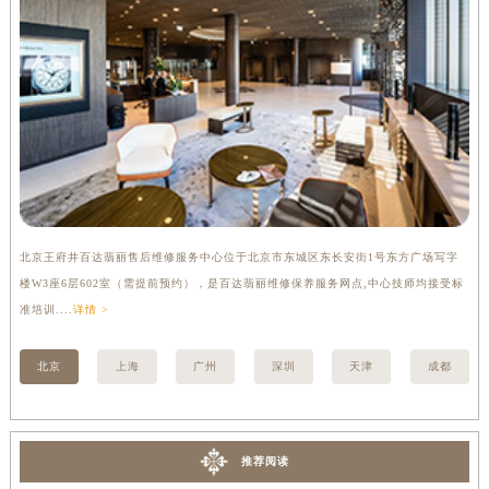
内蒙古自治区锡林郭勒盟市锡林浩特市光明街与额尔敦路交叉口百达翡丽售后服务中心（需提前预约）
内蒙古自治区兴安盟市乌兰浩特市兴安大街百达翡丽售后服务中心（需提前预约）
山西省大同市平城区迎宾街百达翡丽售后服务中心（需提前预约）
山西省晋城市城区黄华街百达翡丽售后服务中心（需提前预约）
山西省晋中市榆次区顺城街百达翡丽售后服务中心（需提前预约）
山西省临汾市尧都区解放路百达翡丽售后服务中心（需提前预约）
山西省吕梁市离石区永宁中路与建设街交叉口百达翡丽售后服务中心（需提前预约）
山西省朔州市朔城区怡西路与鄯阳西街交汇处百达翡丽售后服务中心（需提前预约）
北京王府井百达翡丽售后维修服务中心位于北京市东城区东长安街1号东方广场写字
上
山西省忻州市忻府区和平东街与七一南路交叉口百达翡丽售后服务中心（需提前预约）
楼W3座6层602室（需提前预约），是百达翡丽维修保养服务网点,中心技师均接受标
3
山西省阳泉市郊区平阳东街与新城大道交叉口百达翡丽售后服务中心（需提前预约）
准培训....
详情 >
详情
山西省运城市盐湖区河东街百达翡丽售后服务中心（需提前预约）
山西省长治市潞州区英雄中路百达翡丽售后服务中心（需提前预约）
北京
上海
广州
深圳
天津
成都
山西省太原市迎泽区迎泽街道解放路15号亨得利名表维修授权店3楼百达翡丽售后服务中心（需提前预约）
天津市和平区赤峰道136号天津国际金融中心26层2603室百达翡丽售后服务中心（需提前预约）
安徽省安庆市迎江区人民路百达翡丽售后服务中心（需提前预约）
推荐阅读
安徽省蚌埠市蚌山区淮河路百达翡丽售后服务中心（需提前预约）