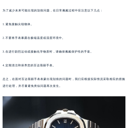
苏州市苏州工业园区星港街199号苏州中心办公楼C座22层08室（需提前预约）
为了减少未来可能出现的划痕问题，在日常佩戴过程中应注意以下几点：
武汉市江汉区解放大道686号世界贸易大厦38层09室（需提前预约）
南宁市青秀区金湖路59号地王大厦12楼1224室（需提前预约）
1.避免接触尖锐物体。
合肥市蜀山区潜山路111号万象城华润大厦B座12楼03室（需提前预约）
泉州市丰泽区宝洲路729号浦西万达中心写字楼A座7楼709室（需提前预约）
2.不要将手表暴露在极端温度或湿度环境中。
青岛市南区山东路6号华润大厦B座22层04室（需提前预约）
3.在进行剧烈运动或接触化学物质时，请确保佩戴保护性的手套。
烟台市芝罘区胜利路139号万达金融中心A座907室（需提前预约）
长春市朝阳区西安大路727号中银大厦A座(旺进大厦)18层09室（需提前预约）
4.定期清洁和保养您的百达翡丽手表。
贵阳市南明区都司高架桥路33号亨特国际金融中心14楼14D（需提前预约）
昆明市盘龙区北京路928号同德昆明广场写字楼10层06室（需提前预约）
总之，在面对百达翡丽手表表蒙出现划痕的问题时，我们应根据实际情况采取相应的措施
石家庄市长安区中山东路39号勒泰中心写字楼B座13层07室（需提前预约）
进行处理，并尽量避免类似问题再次发生。
西安市碑林区南关正街88号华侨城长安国际中心E座6楼10室（需提前预约）
海口市龙华区金贸东路5号海口华润大厦B座17层1707室（需提前预约）
唐山市路南区新华东道100号万达广场写字楼A座10层1002室（需提前预约）
台州市椒江区东海大道1800号腾达中心东1幢20楼2002室（需提前预约）
内蒙古自治区呼和浩特市玉泉区大学西街70号华润万象城写字楼（鄂尔多斯大厦）23层2326室（需提前预约）