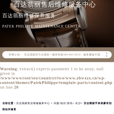
百达翡丽售后维修服务中心
百达翡丽维修保养服务
PATEK PHILIPPE MAINTENANCE CENTER
2026年8月百达翡丽中国区售后服务网络优化升级公告
2026年8月百达翡丽全国官方售后客户服务热线：400-805-0910
▲
官网公告>
百达翡丽官方全国统一服务热线400-805-0910，服务覆盖中国大陆、香港、澳门、台湾全部区域（非大陆需加拨“+86”）
▼
2026年8月百达翡丽售后服务中心最新网点地址：
Warning
: extract() expects parameter 1 to be array, null
北京市朝阳区建国门外大街甲6号华熙国际中心写字楼D座11层1102室（北京总部）（需提前预约）
given in
北京市东城区东长安街1号东方广场写字楼W3座6层602室（需提前预约）
/www/wwwroot/seo/countryt/two/www.zbwxzx.cn/wp-
content/themes/PatekPhilippe/template-parts/content.php
天津市和平区赤峰道136号天津国际金融中心写字楼26层2603室（需提前预约）
on line
20
上海市徐汇区虹桥路3号港汇中心写字楼2座37层3705室（需提前预约）
上海市黄浦区南京东路299号宏伊国际广场写字楼8层806室（需提前预约）
当前位置：
百达翡丽售后维修服务中心
>
问题/知识/资讯
>
长沙
> 百达翡丽手表表蒙有划
南京市秦淮区中山南路1号（新街口）南京中心写字楼22层C1-1室（需提前预约）
痕如何修复
常州市新北区龙锦路1590号现代传媒中心写字楼5号楼10层1008室（需提前预约）