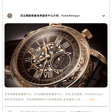
安徽省亳州市谯城区魏武大道百达翡丽售后服务中心（需提前预约）
安徽省池州市贵池区长江路百达翡丽售后服务中心（需提前预约）
1
百达翡丽维修保养服务中心介绍 | PatekPhilippe
安徽省滁州市琅琊区南谯北路百达翡丽售后服务中心（需提前预约）
安徽省阜阳市颍州区颍州北路百达翡丽售后服务中心（需提前预约）
安徽省淮北市相山区淮海路百达翡丽售后服务中心（需提前预约）
安徽省淮南市田家庵区国庆中路百达翡丽售后服务中心（需提前预约）
安徽省黄山市屯溪区黄山西路百达翡丽售后服务中心（需提前预约）
安徽省六安市金安区解放中路百达翡丽售后服务中心（需提前预约）
安徽省马鞍山市雨山区湖南西路百达翡丽售后服务中心（需提前预约）
安徽省宿州市埇桥区人民中路百达翡丽售后服务中心（需提前预约）
安徽省铜陵市铜官区石城大道百达翡丽售后服务中心（需提前预约）
安徽省芜湖市镜湖区中山路步行街百达翡丽售后服务中心（需提前预约）
安徽省宣城市宣州区叠嶂西路百达翡丽售后服务中心（需提前预约）
百达翡丽维修服务中心（百达翡丽保养服务中心）介绍,百达翡丽（PatekPhilippe）
福建省龙岩市新罗区九一南路百达翡丽售后服务中心（需提前预约）
本栏目为您提供：百达翡丽维修中心的发展历程,未来规划,工坊、......
详情 >
福建省南平市建阳区人民西路百达翡丽售后服务中心（需提前预约）
福建省宁德市蕉城区天湖东路百达翡丽售后服务中心（需提前预约）