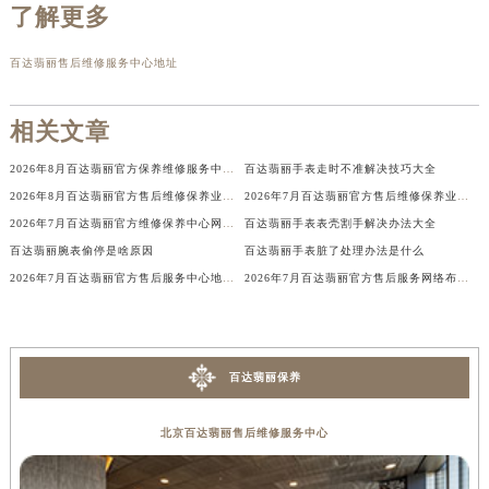
了解更多
辽宁省铁岭市银州区南马路百达翡丽售后服务中心（需提前预约）
辽宁省营口市站前区市府路与渤海大街交叉口百达翡丽售后服务中心（需提前预约）
百达翡丽售后维修服务中心地址
辽宁省沈阳市沈河区中街路137号亨得利名表维修授权店1楼百达翡丽售后服务中心（需提前预约）
辽宁省沈阳市沈河区中街路83号亨得利名表维修授权店1楼百达翡丽售后服务中心（需提前预约）
相关文章
北京市朝阳区建国门外大街甲6号华熙国际中心D座11层1102室百达翡丽售后服务中心（北京总部）（需提前预约）
2026年8月百达翡丽官方保养维修服务中心搬迁与增设网点补充通知原文发布
百达翡丽手表走时不准解决技巧大全
北京市东城区东长安街1号王府井东方广场W3座6层602室百达翡丽售后服务中心（需提前预约）
2026年8月百达翡丽官方售后维修保养业务网点重新配置补充确认终稿发布
2026年7月百达翡丽官方售后维修保养业务网点变更记录公告发布
河北省保定市竞秀区朝阳北大街北国先天下百达翡丽售后服务中心（需提前预约）
2026年7月百达翡丽官方维修保养中心网点迁移及新设事宜最终告知
百达翡丽手表表壳割手解决办法大全
内蒙古自治区阿拉善盟市左旗土尔扈特大街百达翡丽售后服务中心（需提前预约）
百达翡丽腕表偷停是啥原因
百达翡丽手表脏了处理办法是什么
内蒙古自治区巴彦淖尔市临河区新华街百达翡丽售后服务中心（需提前预约）
2026年7月百达翡丽官方售后服务中心地址更新及新店完整补充通知
2026年7月百达翡丽官方售后服务网络布局更新（迁址+新店）
内蒙古自治区包头市青山区幸福路甲3号王府井百货名表维修百达翡丽售后服务中心（需提前预约）
内蒙古自治区赤峰市红山区哈达街百达翡丽售后服务中心（需提前预约）
内蒙古自治区鄂尔多斯市东胜区伊金霍洛街百达翡丽售后服务中心（需提前预约）
百达翡丽保养
内蒙古自治区呼伦贝尔市海拉尔区中央街百达翡丽售后服务中心（需提前预约）
内蒙古自治区通辽市科尔沁区明仁大街百达翡丽售后服务中心（需提前预约）
北京百达翡丽售后维修服务中心
内蒙古自治区乌海市海勃湾区人民南路百达翡丽售后服务中心（需提前预约）
内蒙古自治区乌兰察布市集宁区恩和大街百达翡丽售后服务中心（需提前预约）