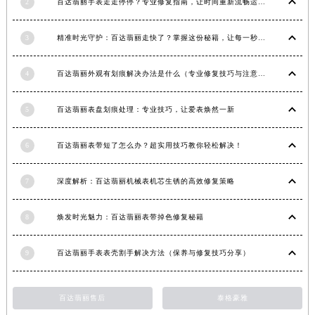
2
百达翡丽手表走走停停？专业修复指南，让时间重新流畅运行
福建省莆田市城厢区霞林街道荔华东大道百达翡丽售后服务中心（需提前预约）
福建省三明市三元区东乾二路百达翡丽售后服务中心（需提前预约）
3
精准时光守护：百达翡丽走快了？掌握这份秘籍，让每一秒都精准无误！
福建省漳州市龙文区步港路百达翡丽售后服务中心（需提前预约）
江苏省常州市新北区龙锦路1590号现代传媒中心5号楼10层1008室百达翡丽售后服务中心（需提前预约）
4
百达翡丽外观有划痕解决办法是什么（专业修复技巧与注意事项）
江苏省淮安市清江浦区淮海北路百达翡丽售后服务中心（需提前预约）
5
百达翡丽表盘划痕处理：专业技巧，让爱表焕然一新
江苏省连云港市海州区通灌北路百达翡丽售后服务中心（需提前预约）
江苏省南京市秦淮区中山南路1号南京中心22层22-C1-C3室百达翡丽售后服务中心（需提前预约）
6
百达翡丽表带短了怎么办？超实用技巧教你轻松解决！
江苏省宿迁市宿城区西湖路百达翡丽售后服务中心（需提前预约）
江苏省泰州市海陵区永定东路399号置地商务中心东塔（华润万象城）17层1706室百达翡丽售后服务中心（需提前预约）
7
深度解析：百达翡丽机械表机芯生锈的高效修复策略
江苏省徐州市鼓楼区淮海东路29号苏宁广场IFC国际金融中心35层3508室百达翡丽售后服务中心（需提前预约）
江苏省盐城市盐都区世纪大道5号盐城金融城写字楼1号楼16层1604室百达翡丽售后服务中心（需提前预约）
8
焕发时光魅力：百达翡丽表带掉色修复秘籍
江苏省扬州市邗江区国展路29号星耀天地写字楼1号楼18层1803室百达翡丽售后服务中心（需提前预约）
江苏省镇江市京口区中山东路百达翡丽售后服务中心（需提前预约）
9
百达翡丽手表表壳割手解决方法（保养与修复技巧分享）
江西省抚州市临川区赣东大道百达翡丽售后服务中心（需提前预约）
江西省赣州市章贡区文清路百达翡丽售后服务中心（需提前预约）
百达翡丽售后
泰格豪雅
江西省吉安市吉州区井冈山大道百达翡丽售后服务中心（需提前预约）