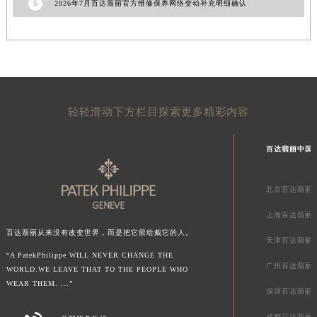
5
2026年7月百达翡丽官方维修保养网络变动补充明细确认
山东省威海市环翠区新威海路89号振华商厦一楼名表维修百达翡丽售后服务中心（需提前预约）
山东省潍坊市奎文区东风东街百达翡丽售后服务中心（需提前预约）
山东省枣庄市滕州市北辛路与善国路交叉口百达翡丽售后服务中心（需提前预约）
山东省淄博市张店区金晶大道百达翡丽售后服务中心（需提前预约）
上海市黄浦区南京东路299号宏伊国际广场写字楼8层806室百达翡丽售后服务中心（需提前预约）
轻轻滑动下方栏目探索更多精彩内容
上海市徐汇区虹桥路3号港汇中心2座37层3705室百达翡丽售后服务中心（需提前预约）
浙江省杭州市上城区钱江路1366号华润大厦A座5层503-5室百达翡丽售后服务中心（需提前预约）
百达翡丽中国
浙江省湖州市吴兴区劳动路百达翡丽售后服务中心（需提前预约）
浙江省嘉兴市南湖区广益路705号嘉兴世界贸易中心A座13层1304室百达翡丽售后服务中心（需提前预约）
北京百达翡丽
浙江省金华市金东区东市南街777号金华万达广场4号楼22楼2209室百达翡丽售后服务中心（需提前预约）
浙江省丽水市莲都区解放街百达翡丽售后服务中心（需提前预约）
上海百达翡丽
浙江省宁波市江北区大闸南路500号来福士广场办公楼20层2009室百达翡丽售后服务中心（需提前预约）
百达翡丽从来没有改变世界，而是把它留给戴它的人。
天津百达翡丽
浙江省衢州市柯城区上街百达翡丽售后服务中心（需提前预约）
“A PatekPhilippe WILL NEVER CHANGE THE
广州百达翡丽
WORLD.WE LEAVE THAT TO THE PEOPLE WHO
浙江省绍兴市越城区胜利东路379号世茂天际中心写字楼8层805室百达翡丽售后服务中心（需提前预约）
WEAR THEM. ...”
浙江省舟山市定海区解放东路百达翡丽售后服务中心（需提前预约）
深圳百达翡丽
澳门特别行政区大堂区议事亭前地（新马路）百达翡丽售后服务中心（需提前预约）
成都百达翡丽