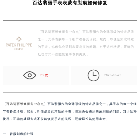
百达翡丽手表表蒙有划痕如何修复
徐州市鼓楼区淮海东路29号苏宁广场IFC国际金融中心写字楼35层3508室（需提前预约）
扬州市邗江区国展路29号星耀天地写字楼1号楼18层1803室（需提前预约）
盐城市盐都区世纪大道5号盐城金融城写字楼1号楼16层1604室（需提前预约）
【百达翡丽维修服务中心点】百达翡丽作为全球顶级的钟表品牌
泰州市海陵区永定东路399号置地商务中心东塔写字楼（华润万象城）17层1706室（需提前预约）
之一，其手表的每一个细节都备受珍视。然而，即便是如此精致
宁波市江北区大闸南路500号来福士广场办公楼20层2009室（需提前预约）
的手表，也难免会遇到表蒙划痕的问题。对于这种状况，正确的
杭州市上城区钱江路1366号华润大厦写字楼A座5层503-5室（需提前预约）
处理方式不仅能恢复手表的美观，…
金华市金东区东市南街777号金华万达广场写字楼4号楼22层2209室（需提前预约）
绍兴市越城区胜利东路379号世茂天际中心写字楼8层805室（需提前预约）

73 次
2025-09-28
嘉兴市南湖区广益路705号嘉兴世界贸易中心写字楼A座13层1304室（需提前预约）
南昌市红谷滩新区红谷中大道998号绿地双子塔（中央广场）A1座办公楼14层07室（需提前预约）
济南市历下区经十路11111号华润中心写字楼（万象城）15层1508室（需提前预约）
广州市天河区天河路230号万菱汇国际中心写字楼A塔7层704室（需提前预约）
【
百达翡丽维修服务中心点
】百达翡丽作为全球顶级的钟表品牌之一，其手表的每一个细
广州市越秀区环市东路371-375号世界贸易中心大厦南塔写字楼15层07室（需提前预约）
节都备受珍视。然而，即便是如此精致的手表，也难免会遇到表蒙划痕的问题。对于这种
状况，正确的处理方式不仅能恢复手表的美观，还能延长其使用寿命。
深圳市罗湖区深南东路5001号华润大厦写字楼17层1701室（需提前预约）
惠州市惠城区江北文昌一路7号华贸大厦写字楼1座30层05室（需提前预约）
一、轻微划痕的处理
厦门市思明区湖滨东路95号华润大厦写字楼B座11层1104室（需提前预约）