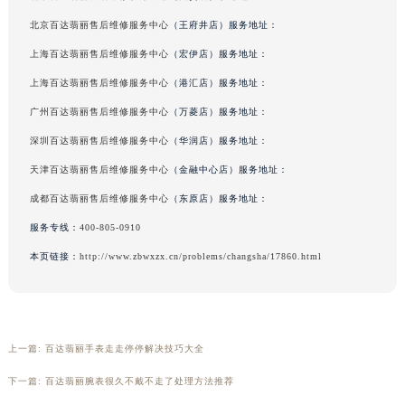
吉林省辽源市龙山区人民大街百达翡丽售后服务中心（需提前预约）
北京百达翡丽售后维修服务中心
（王府井店）服务地址：
吉林省梅河口市新华街道梅河大街百达翡丽售后服务中心（需提前预约）
上海百达翡丽售后维修服务中心
（宏伊店）服务地址：
吉林省四平市铁东区紫气大路与南九经街交汇处百达翡丽售后服务中心（需提前预约）
上海百达翡丽售后维修服务中心
（港汇店）服务地址：
吉林省松原市宁江区五环大街百达翡丽售后服务中心（需提前预约）
广州百达翡丽售后维修服务中心
（万菱店）服务地址：
吉林省通化市东昌区环通乡江南大街百达翡丽售后服务中心（需提前预约）
深圳百达翡丽售后维修服务中心
（华润店）服务地址：
吉林省延边市延吉市解放路百达翡丽售后服务中心（需提前预约）
辽宁省鞍山市铁东区站前街百达翡丽售后服务中心（需提前预约）
天津百达翡丽售后维修服务中心
（金融中心店）服务地址：
辽宁省本溪市平山区胜利路百达翡丽售后服务中心（需提前预约）
成都百达翡丽售后维修服务中心
（东原店）服务地址：
辽宁省朝阳市双塔区新华路百达翡丽售后服务中心（需提前预约）
服务专线：
400-805-0910
辽宁省丹东市振兴区七经街百达翡丽售后服务中心（需提前预约）
本页链接：
http://www.zbwxzx.cn/problems/changsha/17860.html
辽宁省抚顺市新抚区东一路百达翡丽售后服务中心（需提前预约）
辽宁省阜新市海州区解放大街百达翡丽售后服务中心（需提前预约）
辽宁省葫芦岛市连山区中央路百达翡丽售后服务中心（需提前预约）
辽宁省锦州市古塔区中央大街百达翡丽售后服务中心（需提前预约）
上一篇:
百达翡丽手表走走停停解决技巧大全
辽宁省辽阳市白塔区新运大街百达翡丽售后服务中心（需提前预约）
下一篇:
百达翡丽腕表很久不戴不走了处理方法推荐
辽宁省盘锦市兴隆台区石油大街百达翡丽售后服务中心（需提前预约）