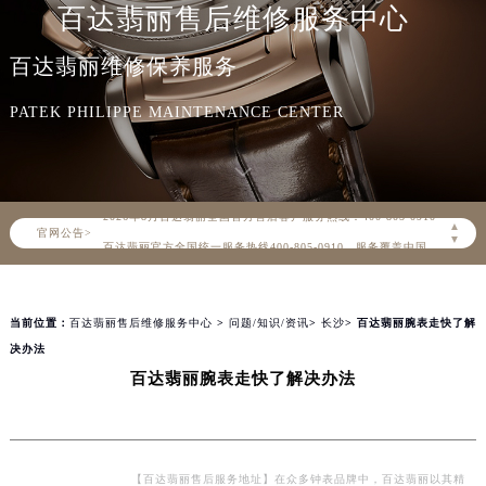
百达翡丽售后维修服务中心
百达翡丽维修保养服务
PATEK PHILIPPE MAINTENANCE CENTER
2026年8月百达翡丽中国区售后服务网络优化升级公告
2026年8月百达翡丽全国官方售后客户服务热线：400-805-0910
▲
官网公告>
百达翡丽官方全国统一服务热线400-805-0910，服务覆盖中国大陆、香港、澳门、台湾全部区域（非大陆需加拨“+86”）
▼
2026年8月百达翡丽售后服务中心最新网点地址：
北京市朝阳区建国门外大街甲6号华熙国际中心写字楼D座11层1102室（北京总部）（需提前预约）
当前位置：
百达翡丽售后维修服务中心
>
问题/知识/资讯
>
长沙
> 百达翡丽腕表走快了解
北京市东城区东长安街1号东方广场写字楼W3座6层602室（需提前预约）
决办法
天津市和平区赤峰道136号天津国际金融中心写字楼26层2603室（需提前预约）
百达翡丽腕表走快了解决办法
上海市徐汇区虹桥路3号港汇中心写字楼2座37层3705室（需提前预约）
上海市黄浦区南京东路299号宏伊国际广场写字楼8层806室（需提前预约）
南京市秦淮区中山南路1号（新街口）南京中心写字楼22层C1-1室（需提前预约）
常州市新北区龙锦路1590号现代传媒中心写字楼5号楼10层1008室（需提前预约）
【百达翡丽售后服务地址】在众多钟表品牌中，百达翡丽以其精