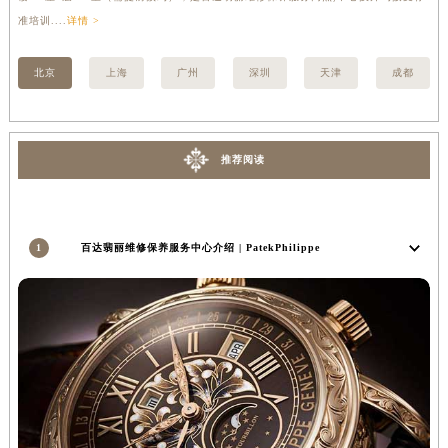
安徽省亳州市谯城区魏武大道百达翡丽售后服务中心（需提前预约）
准培训....
详情 >
详情
安徽省池州市贵池区长江路百达翡丽售后服务中心（需提前预约）
北京
上海
广州
深圳
天津
成都
安徽省滁州市琅琊区南谯北路百达翡丽售后服务中心（需提前预约）
安徽省阜阳市颍州区颍州北路百达翡丽售后服务中心（需提前预约）
安徽省淮北市相山区淮海路百达翡丽售后服务中心（需提前预约）
安徽省淮南市田家庵区国庆中路百达翡丽售后服务中心（需提前预约）
推荐阅读
安徽省黄山市屯溪区黄山西路百达翡丽售后服务中心（需提前预约）
安徽省六安市金安区解放中路百达翡丽售后服务中心（需提前预约）
安徽省马鞍山市雨山区湖南西路百达翡丽售后服务中心（需提前预约）
1
百达翡丽维修保养服务中心介绍 | PatekPhilippe
安徽省宿州市埇桥区人民中路百达翡丽售后服务中心（需提前预约）
安徽省铜陵市铜官区石城大道百达翡丽售后服务中心（需提前预约）
安徽省芜湖市镜湖区中山路步行街百达翡丽售后服务中心（需提前预约）
安徽省宣城市宣州区叠嶂西路百达翡丽售后服务中心（需提前预约）
福建省龙岩市新罗区九一南路百达翡丽售后服务中心（需提前预约）
福建省南平市建阳区人民西路百达翡丽售后服务中心（需提前预约）
福建省宁德市蕉城区天湖东路百达翡丽售后服务中心（需提前预约）