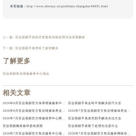
辽宁省铁岭市银州区南马路百达翡丽售后服务中心（需提前预约）
本页链接：
http://www.zbwxzx.cn/problems/changsha/44035.html
辽宁省营口市站前区市府路与渤海大街交叉口百达翡丽售后服务中心（需提前预约）
辽宁省沈阳市沈河区中街路137号亨得利名表维修授权店1楼百达翡丽售后服务中心（需提前预约）
辽宁省沈阳市沈河区中街路83号亨得利名表维修授权店1楼百达翡丽售后服务中心（需提前预约）
上一篇:
百达翡丽手表机芯里面有划痕处理办法深度解析
北京市朝阳区建国门外大街甲6号华熙国际中心D座11层1102室百达翡丽售后服务中心（北京总部）（需提前预约）
下一篇:
百达翡丽手表摔坏了如何解决
北京市东城区东长安街1号王府井东方广场W3座6层602室百达翡丽售后服务中心（需提前预约）
河北省保定市竞秀区朝阳北大街北国先天下百达翡丽售后服务中心（需提前预约）
了解更多
内蒙古自治区阿拉善盟市左旗土尔扈特大街百达翡丽售后服务中心（需提前预约）
百达翡丽售后维修服务中心地址
内蒙古自治区巴彦淖尔市临河区新华街百达翡丽售后服务中心（需提前预约）
内蒙古自治区包头市青山区幸福路甲3号王府井百货名表维修百达翡丽售后服务中心（需提前预约）
相关文章
内蒙古自治区赤峰市红山区哈达街百达翡丽售后服务中心（需提前预约）
内蒙古自治区鄂尔多斯市东胜区伊金霍洛街百达翡丽售后服务中心（需提前预约）
2026年8月百达翡丽官方保养维修服务中心搬迁与增设网点补充通知原文发布
百达翡丽手表走时不准解决技巧大全
内蒙古自治区呼伦贝尔市海拉尔区中央街百达翡丽售后服务中心（需提前预约）
2026年8月百达翡丽官方售后维修保养业务网点重新配置补充确认终稿发布
2026年7月百达翡丽官方售后维修保养业务网点变更记录公告发布
内蒙古自治区通辽市科尔沁区明仁大街百达翡丽售后服务中心（需提前预约）
2026年7月百达翡丽官方维修保养中心网点迁移及新设事宜最终告知
百达翡丽手表表壳割手解决办法大全
内蒙古自治区乌海市海勃湾区人民南路百达翡丽售后服务中心（需提前预约）
百达翡丽腕表偷停是啥原因
百达翡丽手表脏了处理办法是什么
内蒙古自治区乌兰察布市集宁区恩和大街百达翡丽售后服务中心（需提前预约）
2026年7月百达翡丽官方售后服务中心地址更新及新店完整补充通知
2026年7月百达翡丽官方售后服务网络布局更新（迁址+新店）