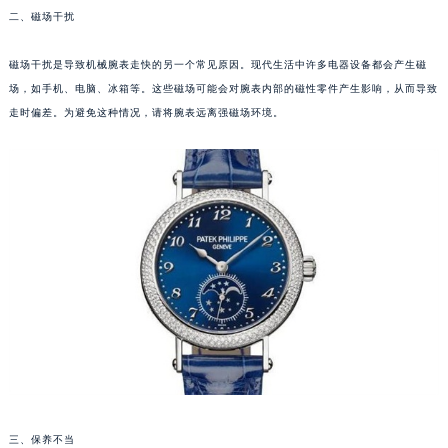
二、磁场干扰
福州市鼓楼区五四路128-1号恒力城写字楼15层03室（需提前预约）
成都市锦江区人民东路6号SAC东原中心写字楼24层2406B室（需提前预约）
磁场干扰是导致机械腕表走快的另一个常见原因。现代生活中许多电器设备都会产生磁
重庆市江北区观音桥步行街2号融恒时代广场写字楼9层902室（需提前预约）
场，如手机、电脑、冰箱等。这些磁场可能会对腕表内部的磁性零件产生影响，从而导致
长沙市芙蓉区定王台街道建湘路393号世茂环球金融中心写字楼（芙蓉广场）10层13室（需提前预约）
走时偏差。为避免这种情况，请将腕表远离强磁场环境。
郑州市二七区铭功路10号华润大厦写字楼29层2905室（需提前预约）
太原市迎泽区解放路15号亨得利名表服务中心（品牌授权店）3层整层（需提前预约）
沈阳市沈河区中街路137号亨得利名表服务中心（品牌授权店）1层整层（需提前预约）
沈阳市沈河区中街路83号亨得利名表服务中心（品牌授权店）1层整层（需提前预约）
乌鲁木齐市天山区红山路26号时代广场（CCMALL）C座17层17-B（需提前预约）
温州市鹿城区锦绣路1067号置信广场10层1015室（需提前预约）
哈尔滨市道里区友谊西路600号富力中心T2座写字楼29层03室（需提前预约）
大连市中山区人民路15号国际金融大厦7层G室（需提前预约）
佛山市禅城区季华五路57号万科金融中心C座12层1205室（需提前预约）
东莞市东城街道鸿福东路1号民盈国贸中心T1写字楼9层907室（需提前预约）
无锡市梁溪区人民中路139号恒隆广场写字楼1座11层1104室（需提前预约）
南通市崇川区工农路57号圆融广场写字楼16层1603室（需提前预约）
三、保养不当