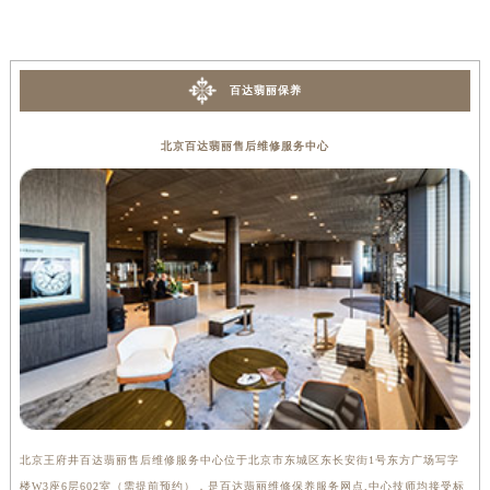
内蒙古自治区锡林郭勒盟市锡林浩特市光明街与额尔敦路交叉口百达翡丽售后服务中心（需提前预约）
内蒙古自治区兴安盟市乌兰浩特市兴安大街百达翡丽售后服务中心（需提前预约）
山西省大同市平城区迎宾街百达翡丽售后服务中心（需提前预约）
百达翡丽保养
山西省晋城市城区黄华街百达翡丽售后服务中心（需提前预约）
山西省晋中市榆次区顺城街百达翡丽售后服务中心（需提前预约）
北京百达翡丽售后维修服务中心
山西省临汾市尧都区解放路百达翡丽售后服务中心（需提前预约）
山西省吕梁市离石区永宁中路与建设街交叉口百达翡丽售后服务中心（需提前预约）
山西省朔州市朔城区怡西路与鄯阳西街交汇处百达翡丽售后服务中心（需提前预约）
山西省忻州市忻府区和平东街与七一南路交叉口百达翡丽售后服务中心（需提前预约）
山西省阳泉市郊区平阳东街与新城大道交叉口百达翡丽售后服务中心（需提前预约）
山西省运城市盐湖区河东街百达翡丽售后服务中心（需提前预约）
山西省长治市潞州区英雄中路百达翡丽售后服务中心（需提前预约）
山西省太原市迎泽区迎泽街道解放路15号亨得利名表维修授权店3楼百达翡丽售后服务中心（需提前预约）
天津市和平区赤峰道136号天津国际金融中心26层2603室百达翡丽售后服务中心（需提前预约）
安徽省安庆市迎江区人民路百达翡丽售后服务中心（需提前预约）
北京王府井百达翡丽售后维修服务中心位于北京市东城区东长安街1号东方广场写字
上
安徽省蚌埠市蚌山区淮河路百达翡丽售后服务中心（需提前预约）
楼W3座6层602室（需提前预约），是百达翡丽维修保养服务网点,中心技师均接受标
3