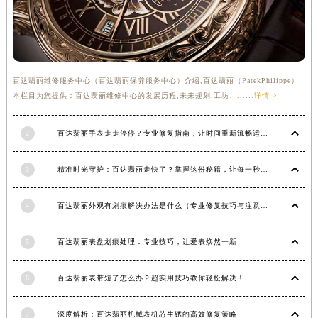
福建省莆田市城厢区霞林街道荔华东大道百达翡丽售后服务中心（需提前预约）
福建省三明市三元区东乾二路百达翡丽售后服务中心（需提前预约）
福建省漳州市龙文区步港路百达翡丽售后服务中心（需提前预约）
江苏省常州市新北区龙锦路1590号现代传媒中心5号楼10层1008室百达翡丽售后服务中心（需提前预约）
百达翡丽维修服务中心（百达翡丽保养服务中心）介绍,百达翡丽（PatekPhilippe）
江苏省淮安市清江浦区淮海北路百达翡丽售后服务中心（需提前预约）
本栏目为您提供：百达翡丽维修中心的发展历程,未来规划,工坊、......
详情 >
江苏省连云港市海州区通灌北路百达翡丽售后服务中心（需提前预约）
江苏省南京市秦淮区中山南路1号南京中心22层22-C1-C3室百达翡丽售后服务中心（需提前预约）
2
百达翡丽手表走走停停？专业修复指南，让时间重新流畅运行
江苏省宿迁市宿城区西湖路百达翡丽售后服务中心（需提前预约）
3
精准时光守护：百达翡丽走快了？掌握这份秘籍，让每一秒都精准无误！
江苏省泰州市海陵区永定东路399号置地商务中心东塔（华润万象城）17层1706室百达翡丽售后服务中心（需提前预约）
江苏省徐州市鼓楼区淮海东路29号苏宁广场IFC国际金融中心35层3508室百达翡丽售后服务中心（需提前预约）
4
百达翡丽外观有划痕解决办法是什么（专业修复技巧与注意事项）
江苏省盐城市盐都区世纪大道5号盐城金融城写字楼1号楼16层1604室百达翡丽售后服务中心（需提前预约）
江苏省扬州市邗江区国展路29号星耀天地写字楼1号楼18层1803室百达翡丽售后服务中心（需提前预约）
5
百达翡丽表盘划痕处理：专业技巧，让爱表焕然一新
江苏省镇江市京口区中山东路百达翡丽售后服务中心（需提前预约）
江西省抚州市临川区赣东大道百达翡丽售后服务中心（需提前预约）
6
百达翡丽表带短了怎么办？超实用技巧教你轻松解决！
江西省赣州市章贡区文清路百达翡丽售后服务中心（需提前预约）
江西省吉安市吉州区井冈山大道百达翡丽售后服务中心（需提前预约）
7
深度解析：百达翡丽机械表机芯生锈的高效修复策略