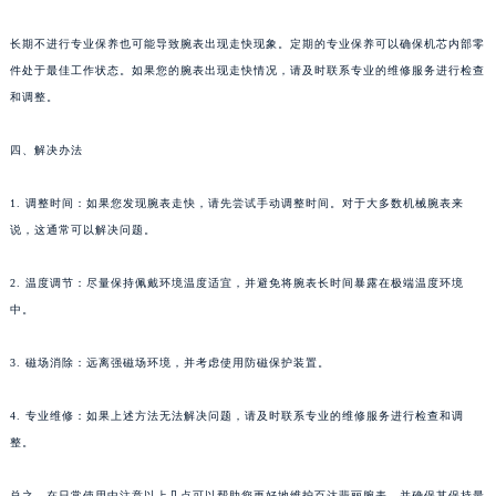
苏州市苏州工业园区星港街199号苏州中心办公楼C座22层08室（需提前预约）
长期不进行专业保养也可能导致腕表出现走快现象。定期的专业保养可以确保机芯内部零
武汉市江汉区解放大道686号世界贸易大厦38层09室（需提前预约）
件处于最佳工作状态。如果您的腕表出现走快情况，请及时联系专业的维修服务进行检查
南宁市青秀区金湖路59号地王大厦12楼1224室（需提前预约）
和调整。
合肥市蜀山区潜山路111号万象城华润大厦B座12楼03室（需提前预约）
泉州市丰泽区宝洲路729号浦西万达中心写字楼A座7楼709室（需提前预约）
四、解决办法
青岛市南区山东路6号华润大厦B座22层04室（需提前预约）
1. 调整时间：如果您发现腕表走快，请先尝试手动调整时间。对于大多数机械腕表来
烟台市芝罘区胜利路139号万达金融中心A座907室（需提前预约）
说，这通常可以解决问题。
长春市朝阳区西安大路727号中银大厦A座(旺进大厦)18层09室（需提前预约）
贵阳市南明区都司高架桥路33号亨特国际金融中心14楼14D（需提前预约）
2. 温度调节：尽量保持佩戴环境温度适宜，并避免将腕表长时间暴露在极端温度环境
昆明市盘龙区北京路928号同德昆明广场写字楼10层06室（需提前预约）
中。
石家庄市长安区中山东路39号勒泰中心写字楼B座13层07室（需提前预约）
西安市碑林区南关正街88号华侨城长安国际中心E座6楼10室（需提前预约）
3. 磁场消除：远离强磁场环境，并考虑使用防磁保护装置。
海口市龙华区金贸东路5号海口华润大厦B座17层1707室（需提前预约）
4. 专业维修：如果上述方法无法解决问题，请及时联系专业的维修服务进行检查和调
唐山市路南区新华东道100号万达广场写字楼A座10层1002室（需提前预约）
整。
台州市椒江区东海大道1800号腾达中心东1幢20楼2002室（需提前预约）
内蒙古自治区呼和浩特市玉泉区大学西街70号华润万象城写字楼（鄂尔多斯大厦）23层2326室（需提前预约）
总之，在日常使用中注意以上几点可以帮助您更好地维护百达翡丽腕表，并确保其保持最