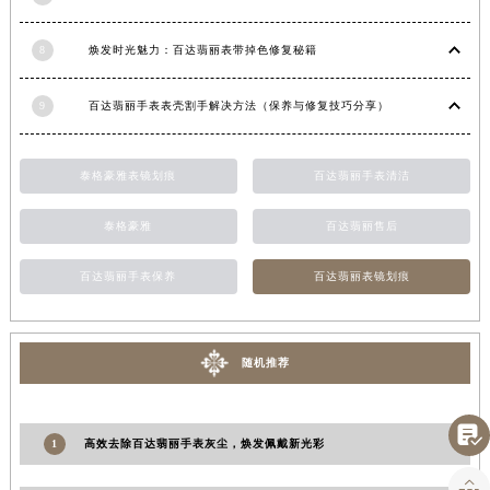
江西省景德镇市珠山区珠山中路百达翡丽售后服务中心（需提前预约）
8
焕发时光魅力：百达翡丽表带掉色修复秘籍
江西省九江市浔阳区浔阳路百达翡丽售后服务中心（需提前预约）
江西省南昌市红谷滩新区红谷中大道998号绿地双子塔（中央广场）A1座办公楼14层1407室百达翡丽售后服务中心（需提前预约）
9
百达翡丽手表表壳割手解决方法（保养与修复技巧分享）
江西省萍乡市安源区萍安北大道与康庄路交叉口百达翡丽售后服务中心（需提前预约）
江西省上饶市信州区滨江西路百达翡丽售后服务中心（需提前预约）
江西省新余市渝水区北湖西路百达翡丽售后服务中心（需提前预约）
泰格豪雅表镜划痕
百达翡丽手表清洁
江西省宜春市袁州区中山中路百达翡丽售后服务中心（需提前预约）
泰格豪雅
百达翡丽售后
江西省鹰潭市月湖区胜利东路百达翡丽售后服务中心（需提前预约）
山东省德州市德城区东风中路百达翡丽售后服务中心（需提前预约）
百达翡丽手表保养
百达翡丽表镜划痕
山东省东营市东营区济南路百达翡丽售后服务中心（需提前预约）
山东省济南市历下区经十路11111号华润中心写字楼（万象城）15层1508室百达翡丽售后服务中心（需提前预约）
山东省济宁市任城区太白楼路百达翡丽售后服务中心（需提前预约）
随机推荐
山东省莱芜市文化南路8号银座商城名表维修一楼名表维修百达翡丽售后服务中心（需提前预约）
山东省临沂市兰山区解放路百达翡丽售后服务中心（需提前预约）

1
高效去除百达翡丽手表灰尘，焕发佩戴新光彩
山东省日照市东港区烟台路百达翡丽售后服务中心（需提前预约）
山东省泰安市泰山区财源街道泰山大街百达翡丽售后服务中心（需提前预约）
