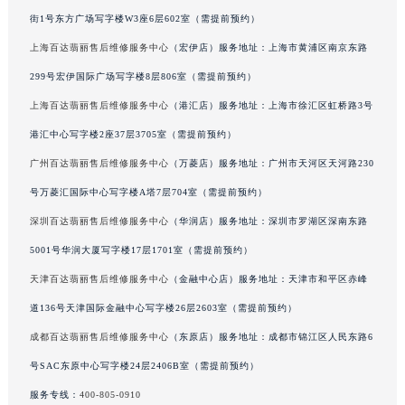
吉林省辽源市龙山区人民大街百达翡丽售后服务中心（需提前预约）
街1号东方广场写字楼W3座6层602室（需提前预约）
吉林省梅河口市新华街道梅河大街百达翡丽售后服务中心（需提前预约）
上海百达翡丽售后维修服务中心
（宏伊店）服务地址：上海市黄浦区南京东路
吉林省四平市铁东区紫气大路与南九经街交汇处百达翡丽售后服务中心（需提前预约）
299号宏伊国际广场写字楼8层806室（需提前预约）
吉林省松原市宁江区五环大街百达翡丽售后服务中心（需提前预约）
上海百达翡丽售后维修服务中心
（港汇店）服务地址：上海市徐汇区虹桥路3号
吉林省通化市东昌区环通乡江南大街百达翡丽售后服务中心（需提前预约）
港汇中心写字楼2座37层3705室（需提前预约）
吉林省延边市延吉市解放路百达翡丽售后服务中心（需提前预约）
广州百达翡丽售后维修服务中心
（万菱店）服务地址：广州市天河区天河路230
辽宁省鞍山市铁东区站前街百达翡丽售后服务中心（需提前预约）
号万菱汇国际中心写字楼A塔7层704室（需提前预约）
辽宁省本溪市平山区胜利路百达翡丽售后服务中心（需提前预约）
辽宁省朝阳市双塔区新华路百达翡丽售后服务中心（需提前预约）
深圳百达翡丽售后维修服务中心
（华润店）服务地址：深圳市罗湖区深南东路
辽宁省丹东市振兴区七经街百达翡丽售后服务中心（需提前预约）
5001号华润大厦写字楼17层1701室（需提前预约）
辽宁省抚顺市新抚区东一路百达翡丽售后服务中心（需提前预约）
天津百达翡丽售后维修服务中心
（金融中心店）服务地址：天津市和平区赤峰
辽宁省阜新市海州区解放大街百达翡丽售后服务中心（需提前预约）
道136号天津国际金融中心写字楼26层2603室（需提前预约）
辽宁省葫芦岛市连山区中央路百达翡丽售后服务中心（需提前预约）
成都百达翡丽售后维修服务中心
（东原店）服务地址：成都市锦江区人民东路6
辽宁省锦州市古塔区中央大街百达翡丽售后服务中心（需提前预约）
号SAC东原中心写字楼24层2406B室（需提前预约）
辽宁省辽阳市白塔区新运大街百达翡丽售后服务中心（需提前预约）
服务专线：
400-805-0910
辽宁省盘锦市兴隆台区石油大街百达翡丽售后服务中心（需提前预约）