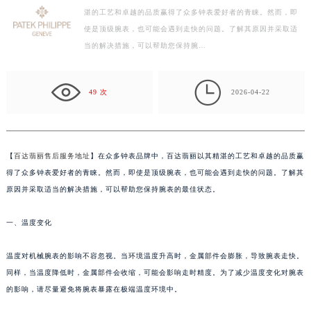
湛的工艺和卓越的品质赢得了众多钟表爱好者的青睐。然而，即
徐州市鼓楼区淮海东路29号苏宁广场IFC国际金融中心写字楼35层3508室（需提前预约）
使是顶级腕表，也可能会遇到走快的问题。了解其原因并采取适
扬州市邗江区国展路29号星耀天地写字楼1号楼18层1803室（需提前预约）
当的解决措施，可以帮助您保持腕…
盐城市盐都区世纪大道5号盐城金融城写字楼1号楼16层1604室（需提前预约）
泰州市海陵区永定东路399号置地商务中心东塔写字楼（华润万象城）17层1706室（需提前预约）

宁波市江北区大闸南路500号来福士广场办公楼20层2009室（需提前预约）
49 次
2026-04-22
杭州市上城区钱江路1366号华润大厦写字楼A座5层503-5室（需提前预约）
金华市金东区东市南街777号金华万达广场写字楼4号楼22层2209室（需提前预约）
绍兴市越城区胜利东路379号世茂天际中心写字楼8层805室（需提前预约）
【
百达翡丽售后服务地址
】在众多钟表品牌中，百达翡丽以其精湛的工艺和卓越的品质赢
嘉兴市南湖区广益路705号嘉兴世界贸易中心写字楼A座13层1304室（需提前预约）
得了众多钟表爱好者的青睐。然而，即使是顶级腕表，也可能会遇到走快的问题。了解其
南昌市红谷滩新区红谷中大道998号绿地双子塔（中央广场）A1座办公楼14层07室（需提前预约）
原因并采取适当的解决措施，可以帮助您保持腕表的最佳状态。
济南市历下区经十路11111号华润中心写字楼（万象城）15层1508室（需提前预约）
一、温度变化
广州市天河区天河路230号万菱汇国际中心写字楼A塔7层704室（需提前预约）
广州市越秀区环市东路371-375号世界贸易中心大厦南塔写字楼15层07室（需提前预约）
温度对机械腕表的影响不容忽视。当环境温度升高时，金属部件会膨胀，导致腕表走快。
深圳市罗湖区深南东路5001号华润大厦写字楼17层1701室（需提前预约）
同样，当温度降低时，金属部件会收缩，可能会影响走时精度。为了减少温度变化对腕表
惠州市惠城区江北文昌一路7号华贸大厦写字楼1座30层05室（需提前预约）
的影响，请尽量避免将腕表暴露在极端温度环境中。
厦门市思明区湖滨东路95号华润大厦写字楼B座11层1104室（需提前预约）