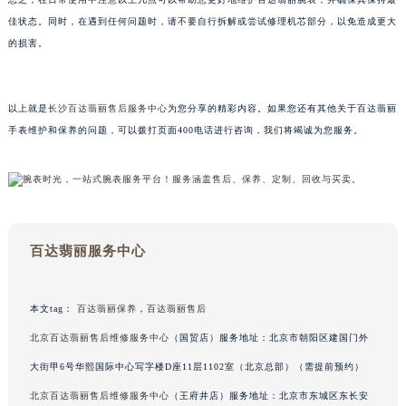
甘肃省兰州市七里河区西津西路16号兰州中心写字楼21层2102室（需提前预约）
佳状态。同时，在遇到任何问题时，请不要自行拆解或尝试修理机芯部分，以免造成更大
重庆市解放碑渝中区民权路28号英利国际金融中心写字楼20层01室（需提前预约）
的损害。
黑龙江省大庆市萨尔图区会战大街百达翡丽售后服务中心（需提前预约）
黑龙江省鹤岗市向阳区红军路百达翡丽售后服务中心（需提前预约）
以上就是
长沙百达翡丽售后服务中心
为您分享的精彩内容。如果您还有其他关于百达翡丽
黑龙江省黑河市爱辉区中央街百达翡丽售后服务中心（需提前预约）
手表维护和保养的问题，可以拨打页面400电话进行咨询，我们将竭诚为您服务。
黑龙江省鸡西市鸡冠区红军路百达翡丽售后服务中心（需提前预约）
黑龙江省佳木斯市向阳区长安路百达翡丽售后服务中心（需提前预约）
黑龙江省牡丹江市东安区太平路百达翡丽售后服务中心（需提前预约）
黑龙江省七台河市桃山区大同街百达翡丽售后服务中心（需提前预约）
黑龙江省齐齐哈尔市龙沙区龙华路百达翡丽售后服务中心（需提前预约）
百达翡丽服务中心
黑龙江省双鸭山市尖山区新兴大街百达翡丽售后服务中心（需提前预约）
黑龙江省绥化市北林区新华街与康庄路交叉口百达翡丽售后服务中心（需提前预约）
本文tag：
百达翡丽保养
，
百达翡丽售后
黑龙江省伊春市伊美区通河路百达翡丽售后服务中心（需提前预约）
北京百达翡丽售后维修服务中心
（国贸店）服务地址：北京市朝阳区建国门外
吉林省白城市洮北区明仁南街百达翡丽售后服务中心（需提前预约）
大街甲6号华熙国际中心写字楼D座11层1102室（北京总部）（需提前预约）
吉林省白山市浑江区浑江大街百达翡丽售后服务中心（需提前预约）
北京百达翡丽售后维修服务中心
（王府井店）服务地址：北京市东城区东长安
吉林省吉林市船营区河南街百达翡丽售后服务中心（需提前预约）