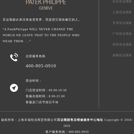
北京百达翡丽
澳门特别行政区风顺堂区南湾大马路百达翡丽售后服务中心（需提前预约）
上海百达翡丽
澳门特别行政区花地玛堂区关闸广场百达翡丽售后服务中心（需提前预约）
百达翡丽从来没有改变世界，而是把它留给戴它的人。
澳门特别行政区花王堂区大三巴商圈百达翡丽售后服务中心（需提前预约）
天津百达翡丽
“A PatekPhilippe WILL NEVER CHANGE THE
澳门特别行政区嘉模堂区官也街百达翡丽售后服务中心（需提前预约）
广州百达翡丽
WORLD.WE LEAVE THAT TO THE PEOPLE WHO
澳门省路氹城市金光大道百达翡丽售后服务中心（需提前预约）
WEAR THEM. ...”
深圳百达翡丽
澳门特别行政区望德堂区塔石广场百达翡丽售后服务中心（需提前预约）

成都百达翡丽
福建省福州市鼓楼区五四路128-1号恒力城写字楼15层03室百达翡丽售后服务中心（需提前预约）
总部服务热线
福建省厦门市思明区湖滨东路95号万象城华润大厦B座11层1104室百达翡丽售后服务中心（需提前预约）
400-805-0910
广东省潮州市潮安区新风路与潮汕路交汇处百达翡丽售后服务中心（需提前预约）
营业时间：
广东省广州市天河区天河路230号万菱汇国际中心A塔7层704室百达翡丽售后服务中心（需提前预约）

广东省广州市越秀区环市东路371-375号世界贸易中心大厦南塔15层1507室百达翡丽售后服务中心（需提前预约）
门店营业时间：09:00-19:30
客服在线时间：8:00-22:00
广东省河源市源城区越王大道百达翡丽售后服务中心（需提前预约）
客服及门店节假日不休
广东省惠州市惠城区江北文昌一路7号华贸大厦1座30层3005室百达翡丽售后服务中心（需提前预约）
广东省江门市蓬江区广场西路百达翡丽售后服务中心（需提前预约）
版权所有：上海丰瑞恒业商贸有限公司
百达翡丽售后维修服务中心地址
Copyright © 2018-
广东省揭阳市榕城进贤门步行街百达翡丽售后服务中心（需提前预约）
2032
广东省茂名市电白区水东街道迎宾大道百达翡丽售后服务中心（需提前预约）
客户服务热线：
400-805-0910