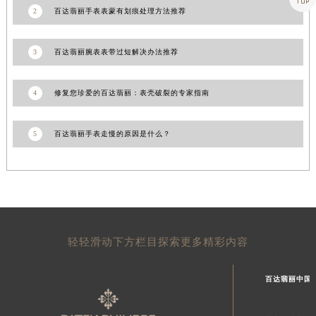
2
百达翡丽手表表蒙有划痕处理方法推荐
山东省威海市环翠区新威海路89号振华商厦一楼名表维修百达翡丽售后服务中心（需提前预约）
山东省潍坊市奎文区东风东街百达翡丽售后服务中心（需提前预约）
3
百达翡丽腕表表带过短解决办法推荐
山东省枣庄市滕州市北辛路与善国路交叉口百达翡丽售后服务中心（需提前预约）
山东省淄博市张店区金晶大道百达翡丽售后服务中心（需提前预约）
上海市黄浦区南京东路299号宏伊国际广场写字楼8层806室百达翡丽售后服务中心（需提前预约）
4
修复您珍爱的百达翡丽：表壳破裂的专家指南
上海市徐汇区虹桥路3号港汇中心2座37层3705室百达翡丽售后服务中心（需提前预约）
浙江省杭州市上城区钱江路1366号华润大厦A座5层503-5室百达翡丽售后服务中心（需提前预约）
5
百达翡丽手表走慢的原因是什么？
浙江省湖州市吴兴区劳动路百达翡丽售后服务中心（需提前预约）
浙江省嘉兴市南湖区广益路705号嘉兴世界贸易中心A座13层1304室百达翡丽售后服务中心（需提前预约）
浙江省金华市金东区东市南街777号金华万达广场4号楼22楼2209室百达翡丽售后服务中心（需提前预约）
浙江省丽水市莲都区解放街百达翡丽售后服务中心（需提前预约）
浙江省宁波市江北区大闸南路500号来福士广场办公楼20层2009室百达翡丽售后服务中心（需提前预约）
轻轻滑动下方栏目探索更多精彩内容
浙江省衢州市柯城区上街百达翡丽售后服务中心（需提前预约）
浙江省绍兴市越城区胜利东路379号世茂天际中心写字楼8层805室百达翡丽售后服务中心（需提前预约）
百达翡丽中国
浙江省舟山市定海区解放东路百达翡丽售后服务中心（需提前预约）
澳门特别行政区大堂区议事亭前地（新马路）百达翡丽售后服务中心（需提前预约）