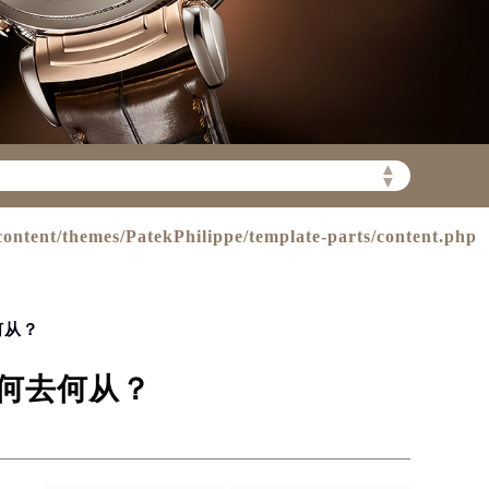
▲
▼
陆需加拨“+86”）
ntent/themes/PatekPhilippe/template-parts/content.php
何从？
何去何从？