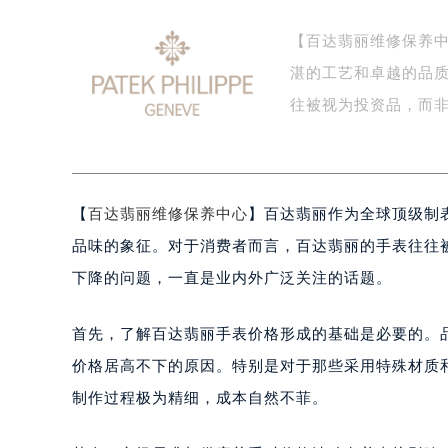
扬州市邗江区国展路29号星耀天地写字
盐城市盐都区世纪大道5号盐城金融城写
【百达翡丽维修保养
泰州市海陵区永定东路399号置地商
湛的工艺和卓越的品
宁波市江北区大闸南路500号来福士广
往被视为投资品，而
杭州市上城区钱江路1366号华润大厦
金华市金东区东市南街777号金华万达
绍兴市越城区胜利东路379号世茂天
嘉兴市南湖区广益路705号嘉兴世界贸
【
百达翡丽维修保养中心
】百达翡丽作为全球顶级制
南昌市红谷滩新区红谷中大道998号
品味的象征。对于消费者而言，百达翡丽的手表往往
济南市历下区经十路11111号华润中
下降的问题，一直是业内外广泛关注的话题。
广州市天河区天河路230号万菱汇国
广州市越秀区环市东路371-375号
首先，了解百达翡丽手表价格形成的基础是必要的。
深圳市罗湖区深南东路5001号华润大
惠州市惠城区江北文昌一路7号华贸大
价格居高不下的原因。特别是对于那些采用特殊材质
厦门市思明区湖滨东路95号华润大厦写
制作过程极为精细，成本自然不菲。
福州市鼓楼区五四路128-1号恒力城