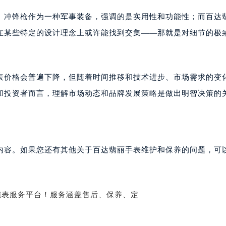
大厦38层09室（需提前预约）
楼1224室（需提前预约）
。冲锋枪作为一种军事装备，强调的是实用性和功能性；而百达
大厦B座12楼03室（需提前预约）
在某些特定的设计理念上或许能找到交集——那就是对细节的极
心写字楼A座7楼709室（需提前预约）
2层04室（需提前预约）
心A座907室（需提前预约）
表价格会普遍下降，但随着时间推移和技术进步、市场需求的变
A座(旺进大厦)18层09室（需提前预约）
和投资者而言，理解市场动态和品牌发展策略是做出明智决策的
国际金融中心14楼14D（需提前预约）
广场写字楼10层06室（需提前预约）
心写字楼B座13层07室（需提前预约）
安国际中心E座6楼10室（需提前预约）
内容。如果您还有其他关于百达翡丽手表维护和保养的问题，可
B座17层1707室（需提前预约）
写字楼A座10层1002室（需提前预约）
心东1幢20楼2002室（需提前预约）
街70号华润万象城写字楼（鄂尔多斯大厦）23层2326室（需
州中心写字楼21层2102室（需提前预约）