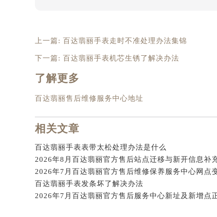
吉林省梅河口市新华街道梅河大街百
吉林省四平市铁东区紫气大路与南九
吉林省松原市宁江区五环大街百达翡
上一篇:
百达翡丽手表走时不准处理办法集锦
吉林省通化市东昌区环通乡江南大街
吉林省延边市延吉市解放路百达翡丽
下一篇:
百达翡丽手表机芯生锈了解决办法
辽宁省鞍山市铁东区站前街百达翡丽
了解更多
辽宁省本溪市平山区胜利路百达翡丽
辽宁省朝阳市双塔区新华路百达翡丽
百达翡丽售后维修服务中心地址
辽宁省丹东市振兴区七经街百达翡丽
辽宁省抚顺市新抚区东一路百达翡丽
相关文章
辽宁省阜新市海州区解放大街百达翡
百达翡丽手表表带太松处理办法是什么
辽宁省葫芦岛市连山区中央路百达翡
辽宁省锦州市古塔区中央大街百达翡
辽宁省辽阳市白塔区新运大街百达翡
百达翡丽手表发条坏了解决办法
辽宁省盘锦市兴隆台区石油大街百达
2026年7月百达翡丽官方售后服务中心新址及新增点
辽宁省铁岭市银州区南马路百达翡丽