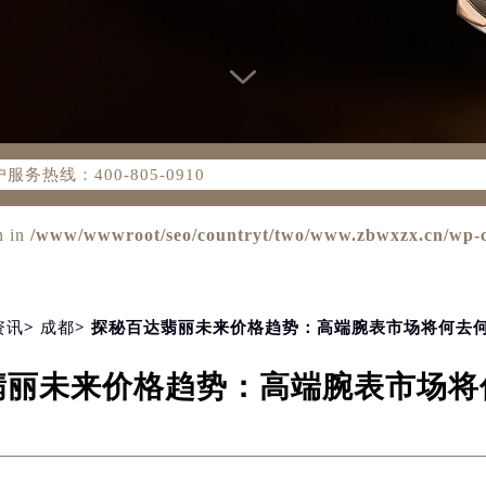
务网络优化升级公告
务热线：400-805-0910
805-0910，服务覆盖中国大陆、香港、澳门、台湾全部区域（非大
新网点地址：
n in
/www/wwwroot/seo/countryt/two/www.zbwxzx.cn/wp-co
国际中心写字楼D座11层1102室（北京总部）（需提前预约）
字楼W3座6层602室（需提前预约）
融中心写字楼26层2603室（需提前预约）
资讯
>
成都
> 探秘百达翡丽未来价格趋势：高端腕表市场将何去
2座37层3705室（需提前预约）
际广场写字楼8层806室（需提前预约）
翡丽未来价格趋势：高端腕表市场将
南京中心写字楼22层C1-1室（需提前预约）
中心写字楼5号楼10层1008室（需提前预约）
FC国际金融中心写字楼35层3508室（需提前预约）