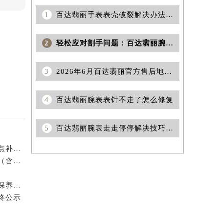
1
百达翡丽手表表壳破裂解决办法是什么
2
轻松应对割手问题：百达翡丽腕表表壳保护秘籍
3
2026年6月百达翡丽官方售后地址变更及新开店补充最终一览
4
百达翡丽腕表表针不走了怎么修复
5
百达翡丽腕表走走停停解决技巧深度解析
2026年8月百达翡丽官方维修保养服务中心搬迁与新设点补充最终确认通告定稿发布
2026年7月百达翡丽官方保养维修网络更新补充最终版（含搬迁新增店面）确认内容发布
2026年7月官方最终发布文本内容：百达翡丽售后维修保养中心搬迁与新增事项
终公示