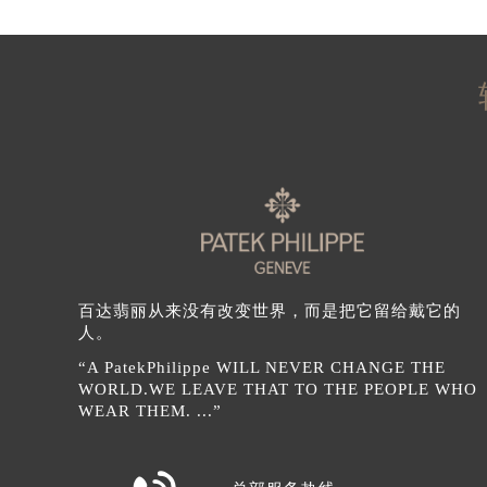
辽宁省营口市站前区市府路与渤海大
辽宁省沈阳市沈河区中街路137号亨
辽宁省沈阳市沈河区中街路83号亨
北京市朝阳区建国门外大街甲6号华熙
北京市东城区东长安街1号王府井东方
河北省保定市竞秀区朝阳北大街北国
内蒙古自治区阿拉善盟市左旗土尔扈
内蒙古自治区巴彦淖尔市临河区新华
内蒙古自治区包头市青山区幸福路甲
内蒙古自治区赤峰市红山区哈达街百
内蒙古自治区鄂尔多斯市东胜区伊金
百达翡丽从来没有改变世界，而是把它留给戴它的
人。
内蒙古自治区呼伦贝尔市海拉尔区中
内蒙古自治区通辽市科尔沁区明仁大
“A PatekPhilippe WILL NEVER CHANGE THE
WORLD.WE LEAVE THAT TO THE PEOPLE WHO
内蒙古自治区乌海市海勃湾区人民南
WEAR THEM. ...”
内蒙古自治区乌兰察布市集宁区恩和
内蒙古自治区锡林郭勒盟市锡林浩特