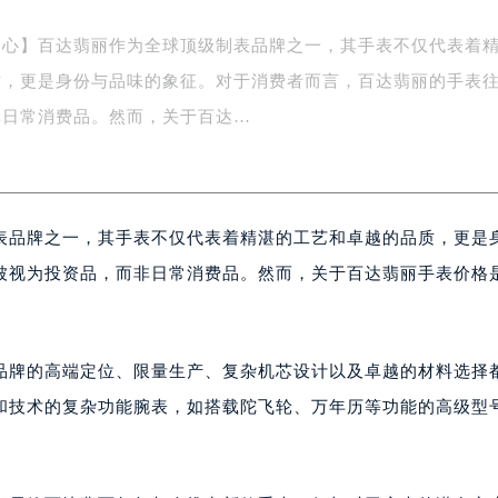
楼1号楼18层1803室（需提前预约）
字楼1号楼16层1604室（需提前预约）
中心】百达翡丽作为全球顶级制表品牌之一，其手表不仅代表着
务中心东塔写字楼（华润万象城）17层1706室（需提前预约）
质，更是身份与品味的象征。对于消费者而言，百达翡丽的手表
场办公楼20层2009室（需提前预约）
非日常消费品。然而，关于百达…
写字楼A座5层503-5室（需提前预约）
广场写字楼4号楼22层2209室（需提前预约）
际中心写字楼8层805室（需提前预约）
易中心写字楼A座13层1304室（需提前预约）
表品牌之一，其手表不仅代表着精湛的工艺和卓越的品质，更是
绿地双子塔（中央广场）A1座办公楼14层07室（需提前预约）
被视为投资品，而非日常消费品。然而，关于百达翡丽手表价格
心写字楼（万象城）15层1508室（需提前预约）
际中心写字楼A塔7层704室（需提前预约）
世界贸易中心大厦南塔写字楼15层07室（需提前预约）
品牌的高端定位、限量生产、复杂机芯设计以及卓越的材料选择
厦写字楼17层1701室（需提前预约）
厦写字楼1座30层05室（需提前预约）
和技术的复杂功能腕表，如搭载陀飞轮、万年历等功能的高级型
字楼B座11层1104室（需提前预约）
写字楼15层03室（需提前预约）