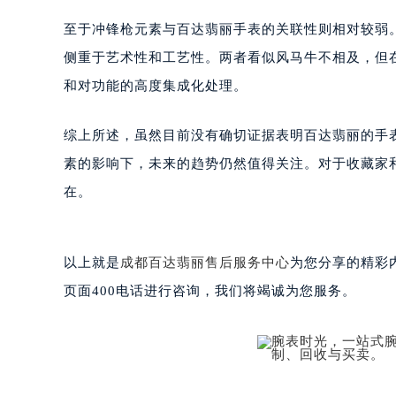
武汉市江汉区解放大道686号世界贸易
南宁市青秀区金湖路59号地王大厦12
至于冲锋枪元素与百达翡丽手表的关联性则相对较弱
合肥市蜀山区潜山路111号万象城华润
侧重于艺术性和工艺性。两者看似风马牛不相及，但
泉州市丰泽区宝洲路729号浦西万达中
和对功能的高度集成化处理。
青岛市南区山东路6号华润大厦B座2
烟台市芝罘区胜利路139号万达金融中
综上所述，虽然目前没有确切证据表明百达翡丽的手
长春市朝阳区西安大路727号中银大厦
素的影响下，未来的趋势仍然值得关注。对于收藏家
贵阳市南明区都司高架桥路33号亨特
在。
昆明市盘龙区北京路928号同德昆明
石家庄市长安区中山东路39号勒泰中
西安市碑林区南关正街88号华侨城长
以上就是
成都百达翡丽售后服务中心
为您分享的精彩
海口市龙华区金贸东路5号海口华润大厦
页面400电话进行咨询，我们将竭诚为您服务。
唐山市路南区新华东道100号万达广场
台州市椒江区东海大道1800号腾达中
内蒙古自治区呼和浩特市玉泉区大学西
甘肃省兰州市七里河区西津西路16号兰