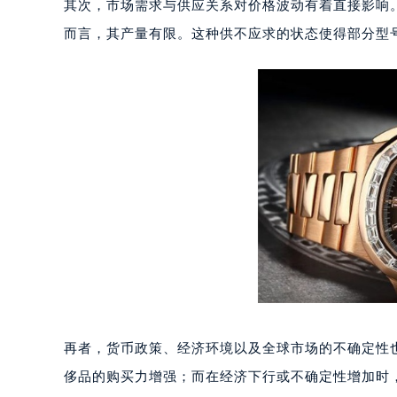
成都市锦江区人民东路6号SAC东原中
其次，市场需求与供应关系对价格波动有着直接影响
重庆市江北区观音桥步行街2号融恒时
而言，其产量有限。这种供不应求的状态使得部分型
长沙市芙蓉区定王台街道建湘路393
郑州市二七区铭功路10号华润大厦写字
太原市迎泽区解放路15号亨得利名
沈阳市沈河区中街路137号亨得利名
沈阳市沈河区中街路83号亨得利名
乌鲁木齐市天山区红山路26号时代广场
温州市鹿城区锦绣路1067号置信广场
哈尔滨市道里区友谊西路600号富力中
大连市中山区人民路15号国际金融大
佛山市禅城区季华五路57号万科金融中
东莞市东城街道鸿福东路1号民盈国贸
无锡市梁溪区人民中路139号恒隆广场
再者，货币政策、经济环境以及全球市场的不确定性
南通市崇川区工农路57号圆融广场写字
苏州市苏州工业园区星港街199号苏州
侈品的购买力增强；而在经济下行或不确定性增加时