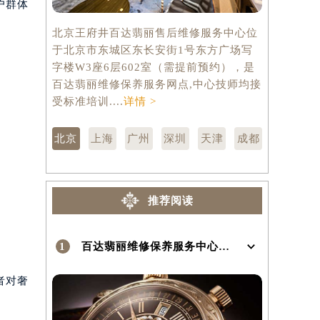
户群体
北京王府井百达翡丽售后维修服务中心位
上海百达翡
）
于北京市东城区东长安街1号东方广场写
市徐汇区虹
字楼W3座6层602室（需提前预约），是
层3705
百达翡丽维修保养服务网点,中心技师均接
修保养服务
受标准培训....
详情 >
训....
详情 
北京
上海
广州
深圳
天津
成都
推荐阅读
1
百达翡丽维修保养服务中心介绍 | PatekPhilippe
者对奢