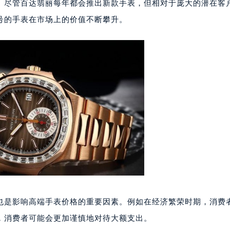
心写字楼24层2406B室（需提前预约）
。尽管百达翡丽每年都会推出新款手表，但相对于庞大的潜在客
代广场写字楼9层902室（需提前预约）
号的手表在市场上的价值不断攀升。
号世茂环球金融中心写字楼（芙蓉广场）10层13室（需提前预约
楼29层2905室（需提前预约）
表服务中心（品牌授权店）3层整层（需提前预约）
表服务中心（品牌授权店）1层整层（需提前预约）
表服务中心（品牌授权店）1层整层（需提前预约）
（CCMALL）C座17层17-B（需提前预约）
10层1015室（需提前预约）
心T2座写字楼29层03室（需提前预约）
厦7层G室（需提前预约）
心C座12层1205室（需提前预约）
中心T1写字楼9层907室（需提前预约）
写字楼1座11层1104室（需提前预约）
也是影响高端手表价格的重要因素。例如在经济繁荣时期，消费
楼16层1603室（需提前预约）
中心办公楼C座22层08室（需提前预约）
，消费者可能会更加谨慎地对待大额支出。