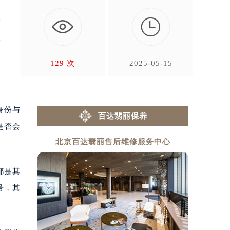

精
往
129 次
2025-05-15
身份与
百达翡丽保养
是否会
北京百达翡丽售后维修服务中心
上海
都是其
号，其