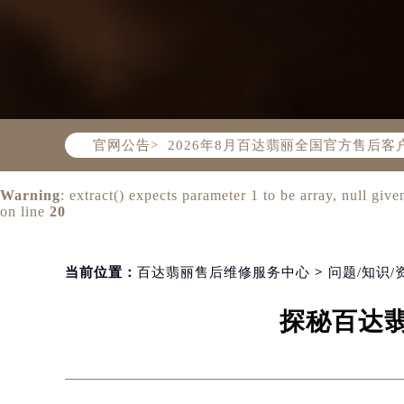
2026年8月百达翡丽中国区售后服
2026年8月百达翡丽全国官方售后客户服
官网公告>
百达翡丽官方全国统一服务热线400-
2026年8月百达翡丽售后服务中心最
Warning
: extract() expects parameter 1 to be array, null give
北京市朝阳区建国门外大街甲6号华熙
on line
20
北京市东城区东长安街1号东方广场写
天津市和平区赤峰道136号天津国际金
当前位置：
百达翡丽售后维修服务中心
>
问题/知识/
上海市徐汇区虹桥路3号港汇中心写字楼
上海市黄浦区南京东路299号宏伊国
探秘百达
南京市秦淮区中山南路1号（新街口）
常州市新北区龙锦路1590号现代传媒
徐州市鼓楼区淮海东路29号苏宁广场I