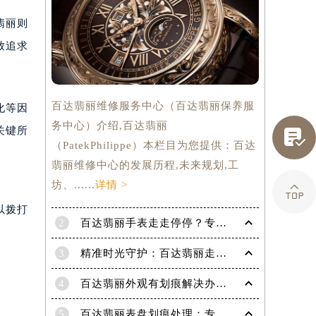
翡丽则
致追求
百达翡丽维修服务中心（百达翡丽保养服
化等因
务中心）介绍,百达翡丽
关键所

（PatekPhilippe）本栏目为您提供：百达
翡丽维修中心的发展历程,未来规划,工
坊、......
详情 >

以拨打
2
百达翡丽手表走走停停？专业修复指南，让时间重新流畅运行
3
精准时光守护：百达翡丽走快了？掌握这份秘籍，让每一秒都精准无误！
提前预约）
4
百达翡丽外观有划痕解决办法是什么（专业修复技巧与注意事项）
5
百达翡丽表盘划痕处理：专业技巧，让爱表焕然一新