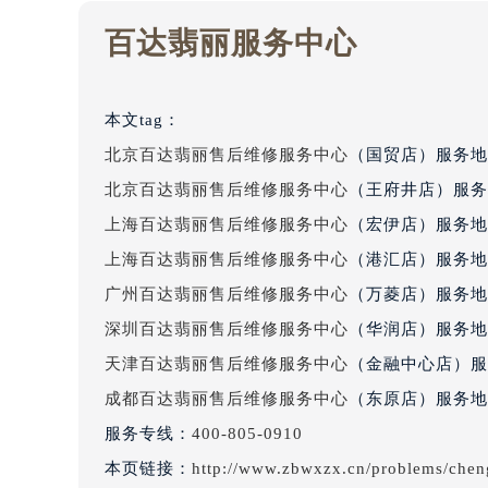
重庆市解放碑渝中区民权路28号英利
黑龙江省大庆市萨尔图区会战大街百
百达翡丽服务中心
黑龙江省鹤岗市向阳区红军路百达翡
黑龙江省黑河市爱辉区中央街百达翡
本文tag：
黑龙江省鸡西市鸡冠区红军路百达翡
黑龙江省佳木斯市向阳区长安路百达
北京百达翡丽售后维修服务中心
（国贸店）服务地
黑龙江省牡丹江市东安区太平路百达
北京百达翡丽售后维修服务中心
（王府井店）服务
黑龙江省七台河市桃山区大同街百达
上海百达翡丽售后维修服务中心
（宏伊店）服务地
黑龙江省齐齐哈尔市龙沙区龙华路百
上海百达翡丽售后维修服务中心
（港汇店）服务地
黑龙江省双鸭山市尖山区新兴大街百
广州百达翡丽售后维修服务中心
（万菱店）服务地
黑龙江省绥化市北林区新华街与康庄
深圳百达翡丽售后维修服务中心
（华润店）服务地
黑龙江省伊春市伊美区通河路百达翡
天津百达翡丽售后维修服务中心
（金融中心店）服
吉林省白城市洮北区明仁南街百达翡
吉林省白山市浑江区浑江大街百达翡
成都百达翡丽售后维修服务中心
（东原店）服务地
吉林省吉林市船营区河南街百达翡丽
服务专线：
400-805-0910
吉林省辽源市龙山区人民大街百达翡
本页链接：
http://www.zbwxzx.cn/problems/chen