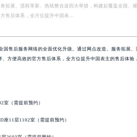
服务拓展、流程革新、热线整合这四大举措，构建起覆盖全国、
字楼1号楼16层1604室（需提前预约）
务中心东塔写字楼（华润万象城）17层1706室（需提前预约）
官方售后体系，全方位提升中国表…
场办公楼20层2009室（需提前预约）
写字楼A座5层503-5室（需提前预约）
广场写字楼4号楼22层2209室（需提前预约）
际中心写字楼8层805室（需提前预约）
成全国售后服务网络的全面优化升级。通过网点改造、服务拓展、
易中心写字楼A座13层1304室（需提前预约）
序、方便高效的官方售后体系，全方位提升中国表主的售后体验
绿地双子塔（中央广场）A1座办公楼14层07室（需提前预约）
心写字楼（万象城）15层1508室（需提前预约）
际中心写字楼A塔7层704室（需提前预约）
世界贸易中心大厦南塔写字楼15层07室（需提前预约）
厦写字楼17层1701室（需提前预约）
02室（需提前预约）
厦写字楼1座30层05室（需提前预约）
字楼B座11层1104室（需提前预约）
座11层1102室（需提前预约）
写字楼15层03室（需提前预约）
心写字楼24层2406B室（需提前预约）