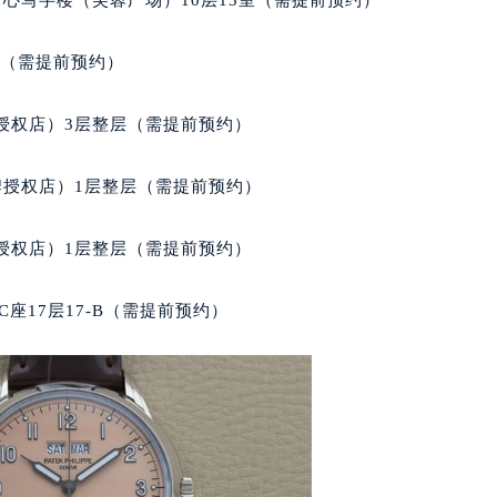
心写字楼（芙蓉广场）10层13室（需提前预约）
经街交汇处百达翡丽售后服务中心（需提前预约）
丽售后服务中心（需提前预约）
室（需提前预约）
百达翡丽售后服务中心（需提前预约）
售后服务中心（需提前预约）
授权店）3层整层（需提前预约）
售后服务中心（需提前预约）
售后服务中心（需提前预约）
牌授权店）1层整层（需提前预约）
售后服务中心（需提前预约）
售后服务中心（需提前预约）
授权店）1层整层（需提前预约）
售后服务中心（需提前预约）
丽售后服务中心（需提前预约）
座17层17-B（需提前预约）
丽售后服务中心（需提前预约）
丽售后服务中心（需提前预约）
丽售后服务中心（需提前预约）
翡丽售后服务中心（需提前预约）
售后服务中心（需提前预约）
街交叉口百达翡丽售后服务中心（需提前预约）