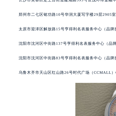
长沙市芙蓉区定王台街道建湘路393号世茂环球金融中
吉林省四平市铁东区紫气大路与南九
吉林省松原市宁江区五环大街百达翡
郑州市二七区铭功路10号华润大厦写字楼29层2905
吉林省通化市东昌区环通乡江南大街
吉林省延边市延吉市解放路百达翡丽
太原市迎泽区解放路15号亨得利名表服务中心（品牌
辽宁省鞍山市铁东区站前街百达翡丽
辽宁省本溪市平山区胜利路百达翡丽
沈阳市沈河区中街路137号亨得利名表服务中心（品
辽宁省朝阳市双塔区新华路百达翡丽
辽宁省丹东市振兴区七经街百达翡丽
沈阳市沈河区中街路83号亨得利名表服务中心（品牌
辽宁省抚顺市新抚区东一路百达翡丽
辽宁省阜新市海州区解放大街百达翡
乌鲁木齐市天山区红山路26号时代广场（CCMALL）C
辽宁省葫芦岛市连山区中央路百达翡
辽宁省锦州市古塔区中央大街百达翡
辽宁省辽阳市白塔区新运大街百达翡
辽宁省盘锦市兴隆台区石油大街百达
辽宁省铁岭市银州区南马路百达翡丽
辽宁省营口市站前区市府路与渤海大