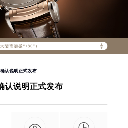
▲
陆需加拨“+86”）
▼
充确认说明正式发布
充确认说明正式发布
