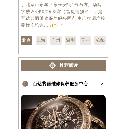
于北京市东城区东长安街1号东方广场写
市徐汇区虹
字楼W3座6层602室（需提前预约），是
层3705
）
百达翡丽维修保养服务网点,中心技师均接
修保养服务
受标准培训....
详情 >
训....
详情 
北京
上海
广州
深圳
天津
成都
推荐阅读
1
百达翡丽维修保养服务中心介绍 | PatekPhilippe