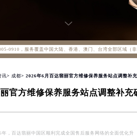
务网络优化升级公告
务热线：400-805-0910
805-0910，服务覆盖中国大陆、香港、澳门、台湾全部区域（非大
新网点地址：
国际中心写字楼D座11层1102室（北京总部）（需提前预约）
字楼W3座6层602室（需提前预约）
资讯
>
成都
> 2026年6月百达翡丽官方维修保养服务站点调整补
融中心写字楼26层2603室（需提前预约）
达翡丽官方维修保养服务站点调整补
2座37层3705室（需提前预约）
际广场写字楼8层806室（需提前预约）
南京中心写字楼22层C1-1室（需提前预约）
中心写字楼5号楼10层1008室（需提前预约）
FC国际金融中心写字楼35层3508室（需提前预约）
26年，百达翡丽中国区顺利完成全国售后服务网络的全面优化升
楼1号楼18层1803室（需提前预约）