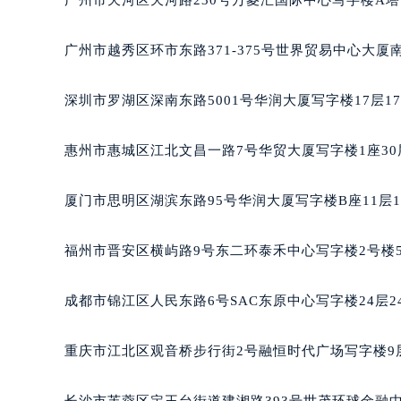
广州市天河区天河路230号万菱汇国际中心写字楼A塔
黑龙江省大庆市萨尔图区会战大街百
黑龙江省鹤岗市向阳区红军路百达翡
广州市越秀区环市东路371-375号世界贸易中心大厦
黑龙江省黑河市爱辉区中央街百达翡
黑龙江省鸡西市鸡冠区红军路百达翡
深圳市罗湖区深南东路5001号华润大厦写字楼17层1
黑龙江省佳木斯市向阳区长安路百达
黑龙江省牡丹江市东安区太平路百达
惠州市惠城区江北文昌一路7号华贸大厦写字楼1座30
黑龙江省七台河市桃山区大同街百达
黑龙江省齐齐哈尔市龙沙区龙华路百
厦门市思明区湖滨东路95号华润大厦写字楼B座11层1
黑龙江省双鸭山市尖山区新兴大街百
黑龙江省绥化市北林区新华街与康庄
福州市晋安区横屿路9号东二环泰禾中心写字楼2号楼5
黑龙江省伊春市伊美区通河路百达翡
吉林省白城市洮北区明仁南街百达翡
成都市锦江区人民东路6号SAC东原中心写字楼24层2
吉林省白山市浑江区浑江大街百达翡
吉林省吉林市船营区河南街百达翡丽
重庆市江北区观音桥步行街2号融恒时代广场写字楼9层
吉林省辽源市龙山区人民大街百达翡
吉林省梅河口市新华街道梅河大街百