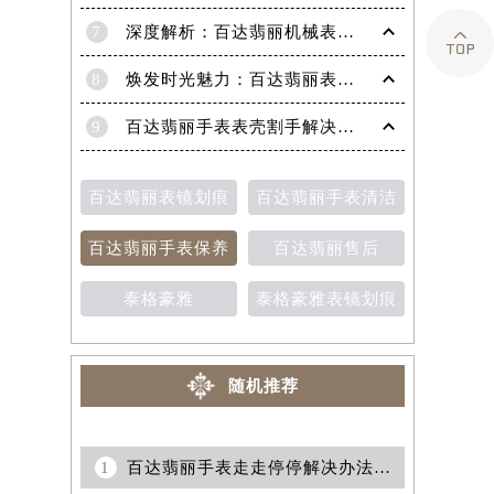
7
深度解析：百达翡丽机械表机芯生锈的高效修复策略

8
焕发时光魅力：百达翡丽表带掉色修复秘籍
9
百达翡丽手表表壳割手解决方法（保养与修复技巧分享）
百达翡丽表镜划痕
百达翡丽手表清洁
百达翡丽手表保养
百达翡丽售后
泰格豪雅
泰格豪雅表镜划痕
随机推荐
1
百达翡丽手表走走停停解决办法大全