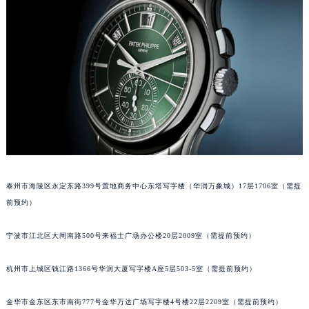
武汉市江汉区解放大道686号世界贸易大厦38层09室（需提前预约）
南宁市青秀区金湖路59号地王大厦12楼1224室（需提前预约）
合肥市蜀山区潜山路111号万象城华润大厦B座12楼03室（需提前预约）
泉州市丰泽区宝洲路729号浦西万达中心写字楼A座7楼709室（需提前预约）
青岛市南区山东路6号华润大厦B座22层04室（需提前预约）
烟台市芝罘区胜利路139号万达金融中心A座907室（需提前预约）
长春市朝阳区西安大路727号中银大厦A座(旺进大厦)18层09室（需提前预约）
贵阳市南明区都司高架桥路33号亨特国际金融中心14楼14D（需提前预约）
昆明市盘龙区北京路928号同德昆明广场写字楼10层06室（需提前预约）
泰州市海陵区永定东路399号置地商务中心东塔写字楼（华润万象城）17层1706室（需提
石家庄市长安区中山东路39号勒泰中心写字楼B座13层07室（需提前预约）
前预约）
西安市碑林区南关正街88号华侨城长安国际中心E座6楼10室（需提前预约）
海口市龙华区金贸东路5号海口华润大厦B座17层1707室（需提前预约）
宁波市江北区大闸南路500号来福士广场办公楼20层2009室（需提前预约）
唐山市路南区新华东道100号万达广场写字楼A座10层1002室（需提前预约）
台州市椒江区东海大道1800号腾达中心东1幢20楼2002室（需提前预约）
杭州市上城区钱江路1366号华润大厦写字楼A座5层503-5室（需提前预约）
内蒙古自治区呼和浩特市玉泉区大学西街70号华润万象城写字楼（鄂尔多斯大厦）23层2326室（需提前预约）
金华市金东区东市南街777号金华万达广场写字楼4号楼22层2209室（需提前预约）
甘肃省兰州市七里河区西津西路16号兰州中心写字楼21层2102室（需提前预约）