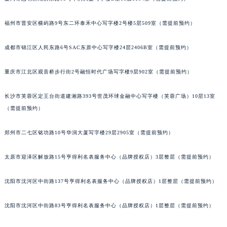
吉林省梅河口市新华街道梅河大街百达翡丽售后服务中心（需提前预约）
福州市晋安区横屿路9号东二环泰禾中心写字楼2号楼5层509室（需提前预约）
吉林省四平市铁东区紫气大路与南九经街交汇处百达翡丽售后服务中心（需提前预约）
吉林省松原市宁江区五环大街百达翡丽售后服务中心（需提前预约）
成都市锦江区人民东路6号SAC东原中心写字楼24层2406B室（需提前预约）
吉林省通化市东昌区环通乡江南大街百达翡丽售后服务中心（需提前预约）
吉林省延边市延吉市解放路百达翡丽售后服务中心（需提前预约）
重庆市江北区观音桥步行街2号融恒时代广场写字楼9层902室（需提前预约）
辽宁省鞍山市铁东区站前街百达翡丽售后服务中心（需提前预约）
辽宁省本溪市平山区胜利路百达翡丽售后服务中心（需提前预约）
长沙市芙蓉区定王台街道建湘路393号世茂环球金融中心写字楼（芙蓉广场）10层13室
（需提前预约）
辽宁省朝阳市双塔区新华路百达翡丽售后服务中心（需提前预约）
辽宁省丹东市振兴区七经街百达翡丽售后服务中心（需提前预约）
郑州市二七区铭功路10号华润大厦写字楼29层2905室（需提前预约）
辽宁省抚顺市新抚区东一路百达翡丽售后服务中心（需提前预约）
辽宁省阜新市海州区解放大街百达翡丽售后服务中心（需提前预约）
太原市迎泽区解放路15号亨得利名表服务中心（品牌授权店）3层整层（需提前预约）
辽宁省葫芦岛市连山区中央路百达翡丽售后服务中心（需提前预约）
辽宁省锦州市古塔区中央大街百达翡丽售后服务中心（需提前预约）
沈阳市沈河区中街路137号亨得利名表服务中心（品牌授权店）1层整层（需提前预约）
辽宁省辽阳市白塔区新运大街百达翡丽售后服务中心（需提前预约）
沈阳市沈河区中街路83号亨得利名表服务中心（品牌授权店）1层整层（需提前预约）
辽宁省盘锦市兴隆台区石油大街百达翡丽售后服务中心（需提前预约）
辽宁省铁岭市银州区南马路百达翡丽售后服务中心（需提前预约）