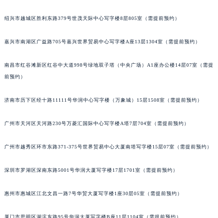
重庆市解放碑渝中区民权路28号英利国际金融中心写字楼20层01室（需提前预约）
绍兴市越城区胜利东路379号世茂天际中心写字楼8层805室（需提前预约）
黑龙江省大庆市萨尔图区会战大街百达翡丽售后服务中心（需提前预约）
黑龙江省鹤岗市向阳区红军路百达翡丽售后服务中心（需提前预约）
嘉兴市南湖区广益路705号嘉兴世界贸易中心写字楼A座13层1304室（需提前预约）
黑龙江省黑河市爱辉区中央街百达翡丽售后服务中心（需提前预约）
黑龙江省鸡西市鸡冠区红军路百达翡丽售后服务中心（需提前预约）
南昌市红谷滩新区红谷中大道998号绿地双子塔（中央广场）A1座办公楼14层07室（需提
前预约）
黑龙江省佳木斯市向阳区长安路百达翡丽售后服务中心（需提前预约）
黑龙江省牡丹江市东安区太平路百达翡丽售后服务中心（需提前预约）
济南市历下区经十路11111号华润中心写字楼（万象城）15层1508室（需提前预约）
黑龙江省七台河市桃山区大同街百达翡丽售后服务中心（需提前预约）
黑龙江省齐齐哈尔市龙沙区龙华路百达翡丽售后服务中心（需提前预约）
广州市天河区天河路230号万菱汇国际中心写字楼A塔7层704室（需提前预约）
黑龙江省双鸭山市尖山区新兴大街百达翡丽售后服务中心（需提前预约）
黑龙江省绥化市北林区新华街与康庄路交叉口百达翡丽售后服务中心（需提前预约）
广州市越秀区环市东路371-375号世界贸易中心大厦南塔写字楼15层07室（需提前预约）
黑龙江省伊春市伊美区通河路百达翡丽售后服务中心（需提前预约）
深圳市罗湖区深南东路5001号华润大厦写字楼17层1701室（需提前预约）
吉林省白城市洮北区明仁南街百达翡丽售后服务中心（需提前预约）
吉林省白山市浑江区浑江大街百达翡丽售后服务中心（需提前预约）
惠州市惠城区江北文昌一路7号华贸大厦写字楼1座30层05室（需提前预约）
吉林省吉林市船营区河南街百达翡丽售后服务中心（需提前预约）
吉林省辽源市龙山区人民大街百达翡丽售后服务中心（需提前预约）
厦门市思明区湖滨东路95号华润大厦写字楼B座11层1104室（需提前预约）