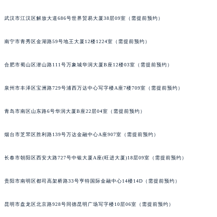
内蒙古自治区兴安盟市乌兰浩特市兴安大街百达翡丽售后服务中心（需提前预约）
武汉市江汉区解放大道686号世界贸易大厦38层09室（需提前预约）
山西省大同市平城区迎宾街百达翡丽售后服务中心（需提前预约）
山西省晋城市城区黄华街百达翡丽售后服务中心（需提前预约）
南宁市青秀区金湖路59号地王大厦12楼1224室（需提前预约）
山西省晋中市榆次区顺城街百达翡丽售后服务中心（需提前预约）
山西省临汾市尧都区解放路百达翡丽售后服务中心（需提前预约）
合肥市蜀山区潜山路111号万象城华润大厦B座12楼03室（需提前预约）
山西省吕梁市离石区永宁中路与建设街交叉口百达翡丽售后服务中心（需提前预约）
泉州市丰泽区宝洲路729号浦西万达中心写字楼A座7楼709室（需提前预约）
山西省朔州市朔城区怡西路与鄯阳西街交汇处百达翡丽售后服务中心（需提前预约）
山西省忻州市忻府区和平东街与七一南路交叉口百达翡丽售后服务中心（需提前预约）
青岛市南区山东路6号华润大厦B座22层04室（需提前预约）
山西省阳泉市郊区平阳东街与新城大道交叉口百达翡丽售后服务中心（需提前预约）
山西省运城市盐湖区河东街百达翡丽售后服务中心（需提前预约）
烟台市芝罘区胜利路139号万达金融中心A座907室（需提前预约）
山西省长治市潞州区英雄中路百达翡丽售后服务中心（需提前预约）
长春市朝阳区西安大路727号中银大厦A座(旺进大厦)18层09室（需提前预约）
山西省太原市迎泽区迎泽街道解放路15号亨得利名表维修授权店3楼百达翡丽售后服务中心（需提前预约）
天津市和平区赤峰道136号天津国际金融中心26层2603室百达翡丽售后服务中心（需提前预约）
贵阳市南明区都司高架桥路33号亨特国际金融中心14楼14D（需提前预约）
安徽省安庆市迎江区人民路百达翡丽售后服务中心（需提前预约）
安徽省蚌埠市蚌山区淮河路百达翡丽售后服务中心（需提前预约）
昆明市盘龙区北京路928号同德昆明广场写字楼10层06室（需提前预约）
安徽省亳州市谯城区魏武大道百达翡丽售后服务中心（需提前预约）