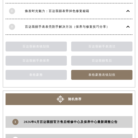
青海省海北藏族自治州海晏县将军路百达翡丽售后服务中心（需提前预约）
8
焕发时光魅力：百达翡丽表带掉色修复秘籍
青海省海东市乐都区滨河路百达翡丽售后服务中心（需提前预约）
青海省海南藏族自治州共和县青海湖大街百达翡丽售后服务中心（需提前预约）
9
百达翡丽手表表壳割手解决方法（保养与修复技巧分享）
青海省海西蒙古族藏族自治州德令哈市柴达木路百达翡丽售后服务中心（需提前预约）
青海省黄南藏族自治州同仁市德合隆路百达翡丽售后服务中心（需提前预约）
百达翡丽表镜划痕
百达翡丽手表清洁
青海省西宁市城西区海湖新区西关大道百达翡丽售后服务中心（需提前预约）
青海省玉树藏族自治州结古镇胜利路百达翡丽售后服务中心（需提前预约）
百达翡丽手表保养
百达翡丽售后
陕西省安康市汉滨区金州路百达翡丽售后服务中心（需提前预约）
陕西省宝鸡市渭滨区经二路百达翡丽售后服务中心（需提前预约）
泰格豪雅
泰格豪雅表镜划痕
陕西省汉中市汉台区北大街百达翡丽售后服务中心（需提前预约）
陕西省商洛市商州区州城街百达翡丽售后服务中心（需提前预约）
随机推荐
陕西省铜川市王益区红旗街百达翡丽售后服务中心（需提前预约）
陕西省渭南市临渭区东风大街百达翡丽售后服务中心（需提前预约）
陕西省咸阳市秦都区沣西新城统一西路与白马河路交汇处百达翡丽售后服务中心（需提前预约）
1
2026年6月百达翡丽官方售后维修中心及保养中心最新调整公告
陕西省延安市宝塔区中心街百达翡丽售后服务中心（需提前预约）
陕西省榆林市榆阳区长兴路百达翡丽售后服务中心（需提前预约）