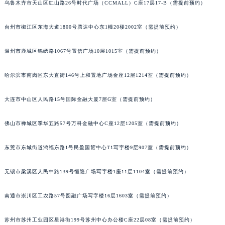
乌鲁木齐市天山区红山路26号时代广场（CCMALL）C座17层17-B（需提前预约）
辽宁省营口市站前区市府路与渤海大街交叉口百达翡丽售后服务中心（需提前预约）
辽宁省沈阳市沈河区中街路137号亨得利名表维修授权店1楼百达翡丽售后服务中心（需提前预约）
台州市椒江区东海大道1800号腾达中心东1幢20楼2002室（需提前预约）
辽宁省沈阳市沈河区中街路83号亨得利名表维修授权店1楼百达翡丽售后服务中心（需提前预约）
温州市鹿城区锦绣路1067号置信广场10层1015室（需提前预约）
北京市朝阳区建国门外大街甲6号华熙国际中心D座11层1102室百达翡丽售后服务中心（北京总部）（需提前预约）
北京市东城区东长安街1号王府井东方广场W3座6层602室百达翡丽售后服务中心（需提前预约）
哈尔滨市南岗区东大直街146号上和置地广场金座12层1214室（需提前预约）
河北省保定市竞秀区朝阳北大街北国先天下百达翡丽售后服务中心（需提前预约）
内蒙古自治区阿拉善盟市左旗土尔扈特大街百达翡丽售后服务中心（需提前预约）
大连市中山区人民路15号国际金融大厦7层G室（需提前预约）
内蒙古自治区巴彦淖尔市临河区新华街百达翡丽售后服务中心（需提前预约）
内蒙古自治区包头市青山区幸福路甲3号王府井百货名表维修百达翡丽售后服务中心（需提前预约）
佛山市禅城区季华五路57号万科金融中心C座12层1205室（需提前预约）
内蒙古自治区赤峰市红山区哈达街百达翡丽售后服务中心（需提前预约）
东莞市东城街道鸿福东路1号民盈国贸中心T1写字楼9层907室（需提前预约）
内蒙古自治区鄂尔多斯市东胜区伊金霍洛街百达翡丽售后服务中心（需提前预约）
内蒙古自治区呼伦贝尔市海拉尔区中央街百达翡丽售后服务中心（需提前预约）
无锡市梁溪区人民中路139号恒隆广场写字楼1座11层1104室（需提前预约）
内蒙古自治区通辽市科尔沁区明仁大街百达翡丽售后服务中心（需提前预约）
内蒙古自治区乌海市海勃湾区人民南路百达翡丽售后服务中心（需提前预约）
南通市崇川区工农路57号圆融广场写字楼16层1603室（需提前预约）
内蒙古自治区乌兰察布市集宁区恩和大街百达翡丽售后服务中心（需提前预约）
苏州市苏州工业园区星港街199号苏州中心办公楼C座22层08室（需提前预约）
内蒙古自治区锡林郭勒盟市锡林浩特市光明街与额尔敦路交叉口百达翡丽售后服务中心（需提前预约）