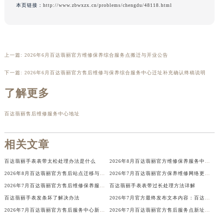
本页链接：
http://www.zbwxzx.cn/problems/chengdu/48118.html
香港特别行政区九龙区油尖旺区弥敦道百达翡丽售后服务中心（需提前预约）
香港特别行政区铜锣湾区湾仔区轩尼诗道百达翡丽售后服务中心（需提前预约）
河南省安阳市文峰区解放大道百达翡丽售后服务中心（需提前预约）
河南省鹤壁市淇滨区九州路百达翡丽售后服务中心（需提前预约）
上一篇:
2026年6月百达翡丽官方维修保养综合服务点搬迁与开业公告
河南省济源市沁园街道济水大道百达翡丽售后服务中心（需提前预约）
下一篇:
2026年6月百达翡丽官方售后维修与保养综合服务中心迁址补充确认终稿说明
河南省焦作市解放区解放路百达翡丽售后服务中心（需提前预约）
了解更多
河南省开封市鼓楼区中山路百达翡丽售后服务中心（需提前预约）
河南省洛阳市西工区中州中路与解放路交叉口百达翡丽售后服务中心（需提前预约）
百达翡丽售后维修服务中心地址
河南省漯河市源汇区交通路百达翡丽售后服务中心（需提前预约）
河南省南阳市宛城区范蠡东路与南都路交叉口百达翡丽售后服务中心（需提前预约）
相关文章
河南省平顶山市卫东区建设路百达翡丽售后服务中心（需提前预约）
河南省濮阳市大华龙区开州路绿城路交叉口百达翡丽售后服务中心（需提前预约）
百达翡丽手表表带太松处理办法是什么
2026年8月百达翡丽官方维修保养服务中心搬迁与新设点补充最终确认通告定稿发布
河南省三门峡市湖滨区和平路百达翡丽售后服务中心（需提前预约）
2026年8月百达翡丽官方售后站点迁移与新开信息补充最终总表
2026年7月百达翡丽官方保养维修网络更新补充最终版（含搬迁新增店面）确认内容发布
2026年7月百达翡丽官方售后维修保养服务中心网点变动补充速查
百达翡丽手表表带过长处理方法详解
河南省商丘市梁园区神火大道百达翡丽售后服务中心（需提前预约）
百达翡丽手表发条坏了解决办法
2026年7月官方最终发布文本内容：百达翡丽售后维修保养中心搬迁与新增事项
河南省新乡市红旗区人民路百达翡丽售后服务中心（需提前预约）
2026年7月百达翡丽官方售后服务中心新址及新增点正式公布
2026年7月百达翡丽官方售后服务点新址及新增网点最终公示
河南省信阳市浉河区东方红大道百达翡丽售后服务中心（需提前预约）