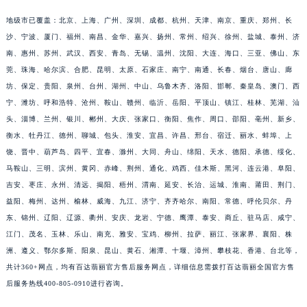
福建省三明市三元区东乾二路百达翡丽售后服务中心（需提前预约）
地级市已覆盖：北京、上海、广州、深圳、成都、杭州、天津、南京、重庆、郑州、长
福建省漳州市龙文区步港路百达翡丽售后服务中心（需提前预约）
沙、宁波、厦门、福州、南昌、金华、嘉兴、扬州、常州、绍兴、徐州、盐城、泰州、济
江苏省常州市新北区龙锦路1590号现代传媒中心5号楼10层1008室百达翡丽售后服务中心（需提前预约）
南、惠州、苏州、武汉、西安、青岛、无锡、温州、沈阳、大连、海口、三亚、佛山、东
莞、珠海、哈尔滨、合肥、昆明、太原、石家庄、南宁、南通、长春、烟台、唐山、廊
江苏省淮安市清江浦区淮海北路百达翡丽售后服务中心（需提前预约）
坊、保定、贵阳、泉州、台州、湖州、中山、乌鲁木齐、洛阳、邯郸、秦皇岛、澳门、西
江苏省连云港市海州区通灌北路百达翡丽售后服务中心（需提前预约）
宁、潍坊、呼和浩特、沧州、鞍山、赣州、临沂、岳阳、平顶山、镇江、桂林、芜湖、汕
江苏省南京市秦淮区中山南路1号南京中心22层22-C1-C3室百达翡丽售后服务中心（需提前预约）
头、淄博、兰州、银川、郴州、大庆、张家口、衡阳、焦作、周口、邵阳、亳州、新乡、
江苏省宿迁市宿城区西湖路百达翡丽售后服务中心（需提前预约）
衡水、牡丹江、德州、聊城、包头、淮安、宜昌、许昌、邢台、宿迁、丽水、蚌埠、上
江苏省泰州市海陵区永定东路399号置地商务中心东塔（华润万象城）17层1706室百达翡丽售后服务中心（需提前预约）
饶、晋中、葫芦岛、四平、宜春、滁州、大同、舟山、绵阳、天水、德阳、承德、绥化、
江苏省徐州市鼓楼区淮海东路29号苏宁广场IFC国际金融中心35层3508室百达翡丽售后服务中心（需提前预约）
马鞍山、三明、滨州、黄冈、赤峰、荆州、通化、鸡西、佳木斯、黑河、连云港、阜阳、
吉安、枣庄、永州、清远、揭阳、梧州、渭南、延安、长治、运城、淮南、莆田、荆门、
江苏省盐城市盐都区世纪大道5号盐城金融城写字楼1号楼16层1604室百达翡丽售后服务中心（需提前预约）
益阳、梅州、达州、榆林、威海、九江、济宁、齐齐哈尔、南阳、常德、呼伦贝尔、丹
江苏省扬州市邗江区国展路29号星耀天地写字楼1号楼18层1803室百达翡丽售后服务中心（需提前预约）
东、锦州、辽阳、辽源、衢州、安庆、龙岩、宁德、鹰潭、泰安、商丘、驻马店、咸宁、
江苏省镇江市京口区中山东路百达翡丽售后服务中心（需提前预约）
江门、茂名、玉林、乐山、南充、雅安、宝鸡、柳州、拉萨、丽江、张家界、襄阳、株
江西省抚州市临川区赣东大道百达翡丽售后服务中心（需提前预约）
洲、遵义、鄂尔多斯、阳泉、昆山、黄石、湘潭、十堰、漳州、攀枝花、香港、台北等，
江西省赣州市章贡区文清路百达翡丽售后服务中心（需提前预约）
共计360+网点，均有百达翡丽官方售后服务网点，详细信息需拨打百达翡丽全国官方售
江西省吉安市吉州区井冈山大道百达翡丽售后服务中心（需提前预约）
后服务热线400-805-0910进行咨询。
江西省景德镇市珠山区珠山中路百达翡丽售后服务中心（需提前预约）