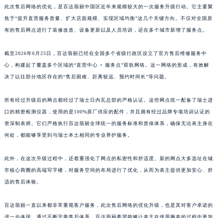
此次售后网络的优化，是百达翡丽中国区近年来规模较大的一次服务升级行动。它主要聚
江西省九江市浔阳区浔阳路百达翡丽售后服务中心（需提前预约）
焦于“提升直营服务质量、扩大店面规模、实现区域均衡”这几个关键方向。不仅对全国原
江西省南昌市红谷滩新区红谷中大道998号绿地双子塔（中央广场）A1座办公楼14层1407室百达翡丽售后服务中心（需提前预约）
有的售后网点进行了装修改造、设备更新以及人员培训，还在多个城市新增了服务点。
江西省萍乡市安源区萍安北大道与康庄路交叉口百达翡丽售后服务中心（需提前预约）
江西省上饶市信州区滨江西路百达翡丽售后服务中心（需提前预约）
截至2026年6月25日，百达翡丽已经在全国多个省级行政区设立了官方售后维修服务中
江西省新余市渝水区北湖西路百达翡丽售后服务中心（需提前预约）
心，构建起了覆盖多个区域的“直营中心 + 服务点”双轨网络。这一网络的形成，有效解
决了以往部分地区存在的“售后困难、距离较远、预约时间长”等问题。
江西省宜春市袁州区中山中路百达翡丽售后服务中心（需提前预约）
江西省鹰潭市月湖区胜利东路百达翡丽售后服务中心（需提前预约）
所有经过升级后的网点都经过了瑞士日内瓦总部的严格认证。这些网点统一配备了瑞士进
山东省德州市德城区东风中路百达翡丽售后服务中心（需提前预约）
口的精密检测仪器，使用的是100%原厂供应的配件，并且拥有经过品牌专项培训认证的
山东省东营市东营区济南路百达翡丽售后服务中心（需提前预约）
资深制表师。它们严格执行百达翡丽全球统一的服务标准和质保体系，确保无论表主身在
山东省济南市历下区经十路11111号华润中心写字楼（万象城）15层1508室百达翡丽售后服务中心（需提前预约）
何处，都能够享受到与瑞士本土相同的专业养护服务。
山东省济宁市任城区太白楼路百达翡丽售后服务中心（需提前预约）
此外，在这次升级过程中，还着重强化了网点的私密性和舒适度。新的网点大多选址在城
山东省莱芜市文化南路8号银座商城名表维修一楼名表维修百达翡丽售后服务中心（需提前预约）
市核心商圈的高端写字楼，对服务空间的布局进行了优化，从而为表主提供更加安心、舒
山东省临沂市兰山区解放路百达翡丽售后服务中心（需提前预约）
适的售后体验。
山东省日照市东港区烟台路百达翡丽售后服务中心（需提前预约）
山东省泰安市泰山区财源街道泰山大街百达翡丽售后服务中心（需提前预约）
百达翡丽一直以来都非常重视客户服务，此次售后网络的优化升级，也是其对客户承诺的
山东省威海市环翠区新威海路89号振华商厦一楼名表维修百达翡丽售后服务中心（需提前预约）
进一步体现。通过不断完善售后体系，百达翡丽希望能够让表主在使用腕表的过程中更加