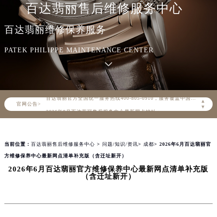
百达翡丽售后维修服务中心
百达翡丽维修保养服务
PATEK PHILIPPE MAINTENANCE CENTER
2026年8月百达翡丽中国区售后服务网络优化升级公告
2026年8月百达翡丽全国官方售后客户服务热线：400-805-0910
百达翡丽官方全国统一服务热线400-805-0910，服务覆盖中国大陆、香港、澳门、台湾全部区域（非大陆需加拨“+86”）
▲
官网公告>
2026年8月百达翡丽售后服务中心最新网点地址：
▼
北京市朝阳区建国门外大街甲6号华熙国际中心写字楼D座11层1102室（北京总部）（需提前预约）
北京市东城区东长安街1号东方广场写字楼W3座6层602室（需提前预约）
当前位置：
百达翡丽售后维修服务中心
>
问题/知识/资讯
>
成都
> 2026年6月百达翡丽官
天津市和平区赤峰道136号天津国际金融中心写字楼26层2603室（需提前预约）
方维修保养中心最新网点清单补充版（含迁址新开）
上海市徐汇区虹桥路3号港汇中心写字楼2座37层3705室（需提前预约）
2026年6月百达翡丽官方维修保养中心最新网点清单补充版
上海市黄浦区南京东路299号宏伊国际广场写字楼8层806室（需提前预约）
（含迁址新开）
南京市秦淮区中山南路1号（新街口）南京中心写字楼22层C1-1室（需提前预约）
常州市新北区龙锦路1590号现代传媒中心写字楼5号楼10层1008室（需提前预约）
徐州市鼓楼区淮海东路29号苏宁广场IFC国际金融中心写字楼35层3508室（需提前预约）