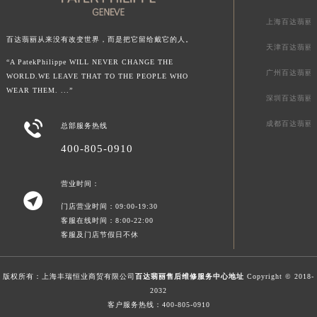
新疆维吾尔自治区克拉玛依市克拉玛依区友谊路百达翡丽售后服务中心（需提前预约）
上海百达翡丽
新疆维吾尔自治区库车市库车市文化东路百达翡丽售后服务中心（需提前预约）
百达翡丽从来没有改变世界，而是把它留给戴它的人。
天津百达翡丽
新疆维吾尔自治区库尔勒市库尔勒市人民东路百达翡丽售后服务中心（需提前预约）
“A PatekPhilippe WILL NEVER CHANGE THE
新疆维吾尔自治区奎屯市团结西街百达翡丽售后服务中心（需提前预约）
广州百达翡丽
WORLD.WE LEAVE THAT TO THE PEOPLE WHO
WEAR THEM. ...”
新疆维吾尔自治区昆玉市昆泉街百达翡丽售后服务中心（需提前预约）
深圳百达翡丽
新疆维吾尔自治区沙湾市三道河子镇世纪大道南路百达翡丽售后服务中心（需提前预约）

成都百达翡丽
总部服务热线
新疆维吾尔自治区石河子市北二路百达翡丽售后服务中心（需提前预约）
400-805-0910
新疆维吾尔自治区双河市光明路百达翡丽售后服务中心（需提前预约）
新疆维吾尔自治区塔城市塔城地区闻琴路百达翡丽售后服务中心（需提前预约）
营业时间：
新疆维吾尔自治区铁门关市兴疆路百达翡丽售后服务中心（需提前预约）

门店营业时间：09:00-19:30
新疆维吾尔自治区图木舒克市图木舒克市中兴街百达翡丽售后服务中心（需提前预约）
客服在线时间：8:00-22:00
新疆维吾尔自治区吐鲁番市高昌区文化中路文化中路百达翡丽售后服务中心（需提前预约）
客服及门店节假日不休
新疆维吾尔自治区乌苏市乌鲁木齐北路百达翡丽售后服务中心（需提前预约）
新疆维吾尔自治区五家渠市长征西街百达翡丽售后服务中心（需提前预约）
版权所有：上海丰瑞恒业商贸有限公司
百达翡丽售后维修服务中心地址
Copyright © 2018-
新疆维吾尔自治区新星市东风路百达翡丽售后服务中心（需提前预约）
2032
客户服务热线：
400-805-0910
新疆维吾尔自治区伊宁市解放西路百达翡丽售后服务中心（需提前预约）