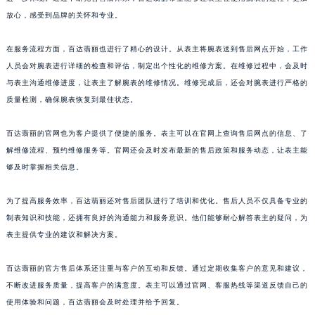
山东省潍坊市奎文区东风东街百达翡丽售后服务中心（需提前预约）
放心，感受到品牌的关怀和专业。
山东省枣庄市滕州市北辛路与善国路交叉口百达翡丽售后服务中心（需提前预约）
在服务流程方面，百达翡丽也进行了精心的设计。从表主将腕表送到售后网点开始，工作
山东省淄博市张店区金晶大道百达翡丽售后服务中心（需提前预约）
人员会对腕表进行详细的检查和评估，制定出个性化的维修方案。在维修过程中，会及时
上海市黄浦区南京东路299号宏伊国际广场写字楼8层806室百达翡丽售后服务中心（需提前预约）
与表主沟通维修进度，让表主了解腕表的维修情况。维修完成后，还会对腕表进行严格的
上海市徐汇区虹桥路3号港汇中心2座37层3705室百达翡丽售后服务中心（需提前预约）
质量检测，确保腕表恢复到最佳状态。
浙江省杭州市上城区钱江路1366号华润大厦A座5层503-5室百达翡丽售后服务中心（需提前预约）
浙江省湖州市吴兴区劳动路百达翡丽售后服务中心（需提前预约）
百达翡丽的官网也为客户提供了便捷的服务。表主可以在官网上查询售后网点的信息、了
解维修流程、预约维修服务等。官网还会及时发布最新的售后政策和服务动态，让表主能
浙江省嘉兴市南湖区广益路705号嘉兴世界贸易中心A座13层1304室百达翡丽售后服务中心（需提前预约）
够及时掌握相关信息。
浙江省金华市金东区东市南街777号金华万达广场4号楼22楼2209室百达翡丽售后服务中心（需提前预约）
浙江省丽水市莲都区解放街百达翡丽售后服务中心（需提前预约）
为了提高服务效率，百达翡丽还对售后团队进行了培训和优化。售后人员不仅具备专业的
浙江省宁波市江北区大闸南路500号来福士广场办公楼20层2009室百达翡丽售后服务中心（需提前预约）
制表知识和技能，还拥有良好的沟通能力和服务意识。他们能够耐心解答表主的疑问，为
浙江省衢州市柯城区上街百达翡丽售后服务中心（需提前预约）
表主提供专业的建议和解决方案。
浙江省绍兴市越城区胜利东路379号世茂天际中心写字楼8层805室百达翡丽售后服务中心（需提前预约）
百达翡丽的官方售后体系还注重与客户的互动和反馈。通过定期收集客户的意见和建议，
浙江省舟山市定海区解放东路百达翡丽售后服务中心（需提前预约）
不断改进服务质量，提高客户的满意度。表主可以通过官网、客服热线等渠道反馈自己的
澳门特别行政区大堂区议事亭前地（新马路）百达翡丽售后服务中心（需提前预约）
使用体验和问题，百达翡丽会及时处理并给予回复。
澳门特别行政区风顺堂区南湾大马路百达翡丽售后服务中心（需提前预约）