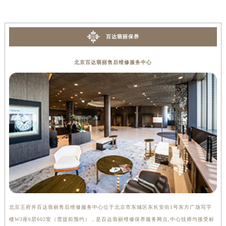
河南省许昌市魏都区建安大道与八龙路交叉口百达翡丽售后服务中心（需提前预约）
河南省郑州市二七区民主路10号华润大厦29层2905室百达翡丽售后服务中心（需提前预约）
百达翡丽保养
河南省周口市川汇区七一路百达翡丽售后服务中心（需提前预约）
河南省驻马店市驿城区乐山大道与置地大道交叉口百达翡丽售后服务中心（需提前预约）
北京百达翡丽售后维修服务中心
湖北省鄂州市鄂城区文星大道百达翡丽售后服务中心（需提前预约）
湖北省黄冈市黄州区赤壁大道百达翡丽售后服务中心（需提前预约）
湖北省黄石市黄石港区武汉路百达翡丽售后服务中心（需提前预约）
湖北省荆门市东宝中天街步行街百达翡丽售后服务中心（需提前预约）
湖北省荆州市荆州区荆中路百达翡丽售后服务中心（需提前预约）
湖北省十堰市茅箭区人民北路百达翡丽售后服务中心（需提前预约）
湖北省随州市曾都区青年路百达翡丽售后服务中心（需提前预约）
湖北省咸宁市咸安区长安大道百达翡丽售后服务中心（需提前预约）
湖北省襄阳市樊城区长虹路与人民路交叉口百达翡丽售后服务中心（需提前预约）
湖北省孝感市孝南区复兴大道百达翡丽售后服务中心（需提前预约）
湖北省宜昌市西陵区夷陵大道与港窑路百达翡丽售后服务中心（需提前预约）
北京王府井百达翡丽售后维修服务中心位于北京市东城区东长安街1号东方广场写字
上
楼W3座6层602室（需提前预约），是百达翡丽维修保养服务网点,中心技师均接受标
3
湖南省常德市武陵区人民路百达翡丽售后服务中心（需提前预约）