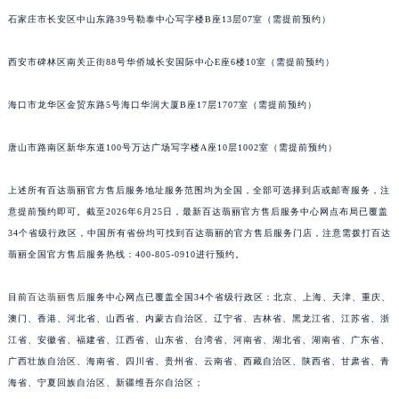
安徽省池州市贵池区长江路百达翡丽售后服务中心（需提前预约）
石家庄市长安区中山东路39号勒泰中心写字楼B座13层07室（需提前预约）
安徽省滁州市琅琊区南谯北路百达翡丽售后服务中心（需提前预约）
西安市碑林区南关正街88号华侨城长安国际中心E座6楼10室（需提前预约）
安徽省阜阳市颍州区颍州北路百达翡丽售后服务中心（需提前预约）
安徽省淮北市相山区淮海路百达翡丽售后服务中心（需提前预约）
海口市龙华区金贸东路5号海口华润大厦B座17层1707室（需提前预约）
安徽省淮南市田家庵区国庆中路百达翡丽售后服务中心（需提前预约）
安徽省黄山市屯溪区黄山西路百达翡丽售后服务中心（需提前预约）
唐山市路南区新华东道100号万达广场写字楼A座10层1002室（需提前预约）
安徽省六安市金安区解放中路百达翡丽售后服务中心（需提前预约）
上述所有百达翡丽官方售后服务地址服务范围均为全国，全部可选择到店或邮寄服务，注
安徽省马鞍山市雨山区湖南西路百达翡丽售后服务中心（需提前预约）
意提前预约即可。截至2026年6月25日，最新百达翡丽官方售后服务中心网点布局已覆盖
安徽省宿州市埇桥区人民中路百达翡丽售后服务中心（需提前预约）
34个省级行政区，中国所有省份均可找到百达翡丽的官方售后服务门店，注意需拨打百达
安徽省铜陵市铜官区石城大道百达翡丽售后服务中心（需提前预约）
翡丽全国官方售后服务热线：400-805-0910进行预约。
安徽省芜湖市镜湖区中山路步行街百达翡丽售后服务中心（需提前预约）
安徽省宣城市宣州区叠嶂西路百达翡丽售后服务中心（需提前预约）
目前
百达翡丽售后
服务中心网点已覆盖全国34个省级行政区：北京、上海、天津、重庆、
福建省龙岩市新罗区九一南路百达翡丽售后服务中心（需提前预约）
澳门、香港、河北省、山西省、内蒙古自治区、辽宁省、吉林省、黑龙江省、江苏省、浙
江省、安徽省、福建省、江西省、山东省、台湾省、河南省、湖北省、湖南省、广东省、
福建省南平市建阳区人民西路百达翡丽售后服务中心（需提前预约）
广西壮族自治区、海南省、四川省、贵州省、云南省、西藏自治区、陕西省、甘肃省、青
福建省宁德市蕉城区天湖东路百达翡丽售后服务中心（需提前预约）
海省、宁夏回族自治区、新疆维吾尔自治区；
福建省莆田市城厢区霞林街道荔华东大道百达翡丽售后服务中心（需提前预约）