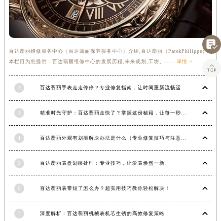
甘肃省嘉峪关市雄关区新华中路百达翡丽售后服务中心（需提前预约）
甘肃省金昌市金川区北京路百达翡丽售后服务中心（需提前预约）
甘肃省酒泉市肃州区西大街百达翡丽售后服务中心（需提前预约）

甘肃省临夏市城南街道团结路百达翡丽售后服务中心（需提前预约）
百达翡丽维修服务中心（百达翡丽保养服务中心）介绍,百达翡丽（PatekPhilippe）
本栏目为您提供：百达翡丽维修中心的发展历程,未来规划,工坊、......
详情 >
甘肃省陇南市武都区人民路百达翡丽售后服务中心（需提前预约）

甘肃省平凉市崆峒区西大街百达翡丽售后服务中心（需提前预约）
2
百达翡丽手表走走停停？专业修复指南，让时间重新流畅运行
甘肃省庆阳市西峰区南大街百达翡丽售后服务中心（需提前预约）
甘肃省天水市秦州区民主路百达翡丽售后服务中心（需提前预约）
3
精准时光守护：百达翡丽走快了？掌握这份秘籍，让每一秒都精准无误！
甘肃省武威市凉州区迎宾路百达翡丽售后服务中心（需提前预约）
甘肃省张掖市甘州区民乐北路百达翡丽售后服务中心（需提前预约）
4
百达翡丽外观有划痕解决办法是什么（专业修复技巧与注意事项）
宁夏回族自治区固原市原州区文化街百达翡丽售后服务中心（需提前预约）
宁夏回族自治区石嘴山市大武口区贺兰山路百达翡丽售后服务中心（需提前预约）
5
百达翡丽表盘划痕处理：专业技巧，让爱表焕然一新
宁夏回族自治区吴忠市利通区开元大道百达翡丽售后服务中心（需提前预约）
6
百达翡丽表带短了怎么办？超实用技巧教你轻松解决！
宁夏回族自治区银川市兴庆区新华东路97号新百中心C馆一层C1-18号商铺百达翡丽售后服务中心（需提前预约）
宁夏回族自治区中卫市沙坡头区鼓楼东街百达翡丽售后服务中心（需提前预约）
7
深度解析：百达翡丽机械表机芯生锈的高效修复策略
青海省果洛藏族自治州玛沁县团结路百达翡丽售后服务中心（需提前预约）