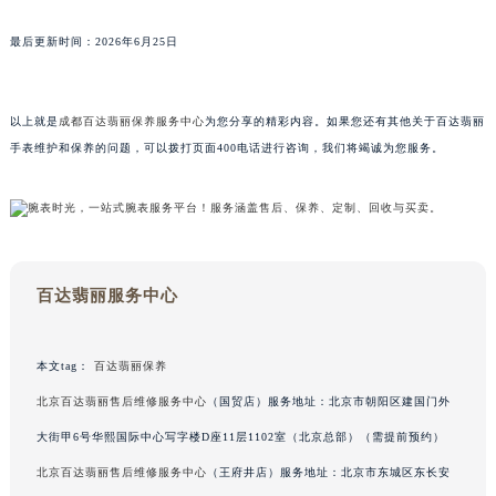
广东省清远市清城区湖西路百达翡丽售后服务中心（需提前预约）
最后更新时间：2026年6月25日
广东省汕头市龙湖区长平路百达翡丽售后服务中心（需提前预约）
广东省汕尾市城区香洲街道园林社区翠园街百达翡丽售后服务中心（需提前预约）
广东省韶关市武江区芙蓉新区与老城中心交汇处百达翡丽售后服务中心（需提前预约）
以上就是
成都百达翡丽保养服务中心
为您分享的精彩内容。如果您还有其他关于百达翡丽
广东省深圳市罗湖区深南东路5001号华润大厦17层1701室百达翡丽售后服务中心（需提前预约）
手表维护和保养的问题，可以拨打页面400电话进行咨询，我们将竭诚为您服务。
广东省阳江市江城区东风一路百达翡丽售后服务中心（需提前预约）
广东省云浮市云城区金山路百达翡丽售后服务中心（需提前预约）
广东省湛江市赤坎区观海北路百达翡丽售后服务中心（需提前预约）
广东省肇庆市端州区信安大道与砚都大道交汇处百达翡丽售后服务中心（需提前预约）
百达翡丽服务中心
广西壮族自治区百色市右江区中山二路百达翡丽售后服务中心（需提前预约）
广西壮族自治区北海市海城区北京路百达翡丽售后服务中心（需提前预约）
广西壮族自治区崇左市江州区石景林街道友谊大道与丽川路交汇处百达翡丽售后服务中心（需提前预约）
本文tag：
百达翡丽保养
广西壮族自治区防城港市港口区金花茶大道百达翡丽售后服务中心（需提前预约）
北京百达翡丽售后维修服务中心
（国贸店）服务地址：北京市朝阳区建国门外
广西壮族自治区贵港市港北区港城街道布山大道与仙衣路交叉口百达翡丽售后服务中心（需提前预约）
大街甲6号华熙国际中心写字楼D座11层1102室（北京总部）（需提前预约）
广西壮族自治区桂林市秀峰区红岭路百达翡丽售后服务中心（需提前预约）
北京百达翡丽售后维修服务中心
（王府井店）服务地址：北京市东城区东长安
广西壮族自治区河池市金城江区金城江街道朝阳路百达翡丽售后服务中心（需提前预约）