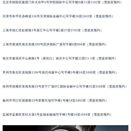
北京市朝阳区建国门外大街甲6号华熙国际中心写字楼D座11层1102室（需提前预约）
成都市锦江区人民东路6号SAC东原中心写字楼24层2406B室（需提前预约）
重庆市江北区观音桥步行街2号融恒时代广场写字楼9层902室（需提前预约）
天津市和平区赤峰道136号天津国际金融中心写字楼26层2603室（需提前预约）
长沙市芙蓉区定王台街道建湘路393号世茂环球金融中心写字楼（芙蓉广场）10层13室（需提前预约）
郑州市二七区铭功路10号华润大厦写字楼29层2905室（需提前预约）
上海市徐汇区虹桥路3号港汇中心写字楼2座37层3705室（需提前预约）
太原市迎泽区解放路15号亨得利名表服务中心（品牌授权店）3层整层（需提前预约）
上海市黄浦区南京东路299号宏伊国际广场写字楼8层806室（需提前预约）
沈阳市沈河区中街路137号亨得利名表服务中心（品牌授权店）1层整层（需提前预约）
沈阳市沈河区中街路83号亨得利名表服务中心（品牌授权店）1层整层（需提前预约）
南京市秦淮区中山南路1号（新街口）南京中心写字楼22层C1-1室（需提前预约）
乌鲁木齐市天山区红山路26号时代广场（CCMALL）C座17层17-B（需提前预约）
温州市鹿城区锦绣路1067号置信广场10层1015室（需提前预约）
常州市新北区龙锦路1590号现代传媒中心写字楼5号楼10层1008室（需提前预约）
哈尔滨市道里区友谊西路600号富力中心T2座写字楼29层03室（需提前预约）
徐州市鼓楼区淮海东路29号苏宁广场IFC国际金融中心写字楼35层3508室（需提前预约）
大连市中山区人民路15号国际金融大厦7层G室（需提前预约）
佛山市禅城区季华五路57号万科金融中心C座12层1205室（需提前预约）
扬州市邗江区国展路29号星耀天地写字楼1号楼18层1803室（需提前预约）
东莞市东城街道鸿福东路1号民盈国贸中心T1写字楼9层907室（需提前预约）
无锡市梁溪区人民中路139号恒隆广场写字楼1座11层1104室（需提前预约）
盐城市盐都区世纪大道5号盐城金融城写字楼1号楼16层1604室（需提前预约）
南通市崇川区工农路57号圆融广场写字楼16层1603室（需提前预约）
苏州市苏州工业园区星港街199号苏州中心办公楼C座22层08室（需提前预约）