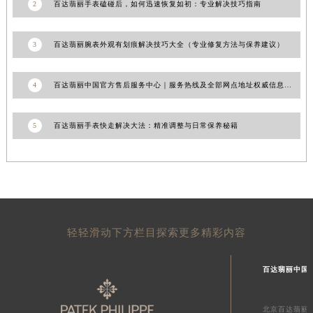
2
百达翡丽手表磕碰后，如何迅速恢复如初：专业解决技巧指南
新疆维吾尔自治区阿克苏市东大街百达翡丽售后服务中心（需提前预约）
新疆维吾尔自治区阿拉尔市胜利大道百达翡丽售后服务中心（需提前预约）
3
百达翡丽腕表外观有划痕解决技巧大全（专业修复方法与保养建议）
新疆维吾尔自治区阿拉山口市友好路百达翡丽售后服务中心（需提前预约）
新疆维吾尔自治区阿勒泰市解放路百达翡丽售后服务中心（需提前预约）
4
百达翡丽中国官方售后服务中心｜服务热线及全部网点地址权威信息公示（2026年7月最新）
新疆维吾尔自治区阿图什市光明路百达翡丽售后服务中心（需提前预约）
新疆维吾尔自治区白杨市军垦路百达翡丽售后服务中心（需提前预约）
5
百达翡丽手表快走解决大法：精准调整与日常保养秘籍
新疆维吾尔自治区北屯市团结路百达翡丽售后服务中心（需提前预约）
新疆维吾尔自治区博乐市博乐市北京路百达翡丽售后服务中心（需提前预约）
新疆维吾尔自治区昌吉市延安北路百达翡丽售后服务中心（需提前预约）
新疆维吾尔自治区阜康市博峰路百达翡丽售后服务中心（需提前预约）
新疆维吾尔自治区哈密市伊州区建国北路百达翡丽售后服务中心（需提前预约）
新疆维吾尔自治区和田市和田市北京西路百达翡丽售后服务中心（需提前预约）
轻轻滑动下方栏目探索更多精彩内容
新疆维吾尔自治区胡杨河市胡杨河市胡杨路百达翡丽售后服务中心（需提前预约）
新疆维吾尔自治区霍尔果斯市亚欧北路百达翡丽售后服务中心（需提前预约）
百达翡丽中国
新疆维吾尔自治区喀什市解放北路百达翡丽售后服务中心（需提前预约）
新疆维吾尔自治区可克达拉市幸福路百达翡丽售后服务中心（需提前预约）
北京百达翡丽