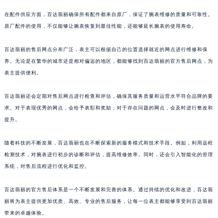
澳门特别行政区花地玛堂区关闸广场百达翡丽售后服务中心（需提前预约）
在配件供应方面，百达翡丽确保所有配件都来自原厂，保证了腕表维修的质量和可靠性。
澳门特别行政区花王堂区大三巴商圈百达翡丽售后服务中心（需提前预约）
原厂配件的使用，不仅能够让腕表恢复到最佳性能，还能够延长腕表的使用寿命。
澳门特别行政区嘉模堂区官也街百达翡丽售后服务中心（需提前预约）
百达翡丽的售后网点分布广泛，表主可以根据自己的位置选择就近的网点进行维修和保
澳门省路氹城市金光大道百达翡丽售后服务中心（需提前预约）
养。无论是在繁华的城市还是相对偏远的地区，都能够找到百达翡丽的官方售后网点，为
澳门特别行政区望德堂区塔石广场百达翡丽售后服务中心（需提前预约）
表主提供便利。
福建省福州市鼓楼区五四路128-1号恒力城写字楼15层03室百达翡丽售后服务中心（需提前预约）
福建省厦门市思明区湖滨东路95号万象城华润大厦B座11层1104室百达翡丽售后服务中心（需提前预约）
百达翡丽还会定期对售后网点进行检查和评估，确保其服务质量和运营水平符合品牌的要
广东省潮州市潮安区新风路与潮汕路交汇处百达翡丽售后服务中心（需提前预约）
求。对于表现优秀的网点，会给予表彰和奖励；对于存在问题的网点，会及时进行整改和
广东省广州市天河区天河路230号万菱汇国际中心A塔7层704室百达翡丽售后服务中心（需提前预约）
提升。
广东省广州市越秀区环市东路371-375号世界贸易中心大厦南塔15层1507室百达翡丽售后服务中心（需提前预约）
随着科技的不断发展，百达翡丽也在不断探索新的服务模式和技术手段。例如，利用远程
广东省河源市源城区越王大道百达翡丽售后服务中心（需提前预约）
检测技术，对腕表进行初步的诊断和评估，提高维修效率。同时，还会引入智能化的管理
广东省惠州市惠城区江北文昌一路7号华贸大厦1座30层3005室百达翡丽售后服务中心（需提前预约）
系统，对售后流程进行优化和监控。
广东省江门市蓬江区广场西路百达翡丽售后服务中心（需提前预约）
广东省揭阳市榕城进贤门步行街百达翡丽售后服务中心（需提前预约）
百达翡丽的官方售后体系是一个不断发展和完善的体系。通过持续的优化和改进，百达翡
广东省茂名市电白区水东街道迎宾大道百达翡丽售后服务中心（需提前预约）
丽将为表主提供更加优质、高效、专业的售后服务，让每一位表主都能够享受到百达翡丽
带来的卓越体验。
广东省梅州市梅江区金燕大道百达翡丽售后服务中心（需提前预约）