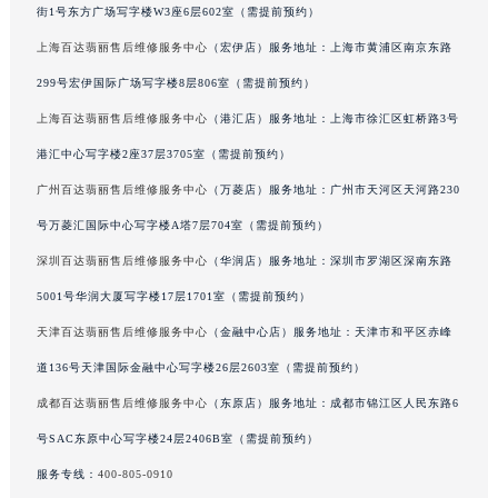
街1号东方广场写字楼W3座6层602室（需提前预约）
广西壮族自治区贺州市八步区城东街道灵峰南路百达翡丽售后服务中心（需提前预约）
上海百达翡丽售后维修服务中心
（宏伊店）服务地址：上海市黄浦区南京东路
广西壮族自治区来宾市兴宾区桂中大道百达翡丽售后服务中心（需提前预约）
广西壮族自治区柳州市城中区中山中路百达翡丽售后服务中心（需提前预约）
299号宏伊国际广场写字楼8层806室（需提前预约）
广西壮族自治区钦州市钦南区金海湾东大街百达翡丽售后服务中心（需提前预约）
上海百达翡丽售后维修服务中心
（港汇店）服务地址：上海市徐汇区虹桥路3号
广西壮族自治区梧州市万秀区龙湖镇高旺路百达翡丽售后服务中心（需提前预约）
港汇中心写字楼2座37层3705室（需提前预约）
广西壮族自治区玉林市玉州区金玉路百达翡丽售后服务中心（需提前预约）
广州百达翡丽售后维修服务中心
（万菱店）服务地址：广州市天河区天河路230
海南省儋州市儋州市那大镇兰洋北路百达翡丽售后服务中心（需提前预约）
号万菱汇国际中心写字楼A塔7层704室（需提前预约）
海南省东方市八所镇解放西路百达翡丽售后服务中心（需提前预约）
深圳百达翡丽售后维修服务中心
（华润店）服务地址：深圳市罗湖区深南东路
海南省琼海市嘉积镇东风路百达翡丽售后服务中心（需提前预约）
5001号华润大厦写字楼17层1701室（需提前预约）
海南省三沙市西沙区西沙群岛永兴岛北京路百达翡丽售后服务中心（需提前预约）
海南省三亚市吉阳区迎宾路百达翡丽售后服务中心（需提前预约）
天津百达翡丽售后维修服务中心
（金融中心店）服务地址：天津市和平区赤峰
海南省万宁市万城镇解放路百达翡丽售后服务中心（需提前预约）
道136号天津国际金融中心写字楼26层2603室（需提前预约）
海南省文昌市文城镇教育东路百达翡丽售后服务中心（需提前预约）
成都百达翡丽售后维修服务中心
（东原店）服务地址：成都市锦江区人民东路6
海南省五指山市通什镇三月三大道百达翡丽售后服务中心（需提前预约）
号SAC东原中心写字楼24层2406B室（需提前预约）
香港特别行政区尖沙咀区油尖旺区广东道百达翡丽售后服务中心（需提前预约）
服务专线：
400-805-0910
香港特别行政区金钟区中西区金钟道百达翡丽售后服务中心（需提前预约）