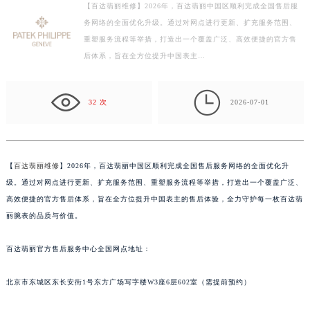
【百达翡丽维修】2026年，百达翡丽中国区顺利完成全国售后服
扬州市邗江区国展路29号星耀天地写字楼1号楼18层1803室（需提前预约）
务网络的全面优化升级。通过对网点进行更新、扩充服务范围、
盐城市盐都区世纪大道5号盐城金融城写字楼1号楼16层1604室（需提前预约）
重塑服务流程等举措，打造出一个覆盖广泛、高效便捷的官方售
泰州市海陵区永定东路399号置地商务中心东塔写字楼（华润万象城）17层1706室（需提前预约）
后体系，旨在全方位提升中国表主…
宁波市江北区大闸南路500号来福士广场办公楼20层2009室（需提前预约）
杭州市上城区钱江路1366号华润大厦写字楼A座5层503-5室（需提前预约）

32 次
2026-07-01
金华市金东区东市南街777号金华万达广场写字楼4号楼22层2209室（需提前预约）
绍兴市越城区胜利东路379号世茂天际中心写字楼8层805室（需提前预约）
嘉兴市南湖区广益路705号嘉兴世界贸易中心写字楼A座13层1304室（需提前预约）
【
百达翡丽维修
】2026年，百达翡丽中国区顺利完成全国售后服务网络的全面优化升
南昌市红谷滩新区红谷中大道998号绿地双子塔（中央广场）A1座办公楼14层07室（需提前预约）
级。通过对网点进行更新、扩充服务范围、重塑服务流程等举措，打造出一个覆盖广泛、
济南市历下区经十路11111号华润中心写字楼（万象城）15层1508室（需提前预约）
高效便捷的官方售后体系，旨在全方位提升中国表主的售后体验，全力守护每一枚百达翡
广州市天河区天河路230号万菱汇国际中心写字楼A塔7层704室（需提前预约）
丽腕表的品质与价值。
广州市越秀区环市东路371-375号世界贸易中心大厦南塔写字楼15层07室（需提前预约）
深圳市罗湖区深南东路5001号华润大厦写字楼17层1701室（需提前预约）
百达翡丽官方售后服务中心全国网点地址：
惠州市惠城区江北文昌一路7号华贸大厦写字楼1座30层05室（需提前预约）
北京市东城区东长安街1号东方广场写字楼W3座6层602室（需提前预约）
厦门市思明区湖滨东路95号华润大厦写字楼B座11层1104室（需提前预约）
福州市鼓楼区五四路128-1号恒力城写字楼15层03室（需提前预约）