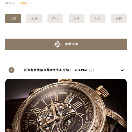
准培训....
详情 >
详情
湖南省郴州市北湖区国庆北路百达翡丽售后服务中心（需提前预约）
湖南省衡阳市雁峰区解放路百达翡丽售后服务中心（需提前预约）
北京
上海
广州
深圳
天津
成都
湖南省怀化市鹤城区迎丰中路百达翡丽售后服务中心（需提前预约）
湖南省娄底市娄星区长青街百达翡丽售后服务中心（需提前预约）
湖南省邵阳市双清区东风路百达翡丽售后服务中心（需提前预约）
推荐阅读
湖南省湘潭市雨湖区莲城大道百达翡丽售后服务中心（需提前预约）
湖南省益阳市赫山区桃花仑路百达翡丽售后服务中心（需提前预约）
湖南省永州市冷水滩区永州大道与中兴路交叉口百达翡丽售后服务中心（需提前预约）
1
百达翡丽维修保养服务中心介绍 | PatekPhilippe
湖南省岳阳市岳阳楼区东茅岭路百达翡丽售后服务中心（需提前预约）
湖南省张家界市永定区解放路百达翡丽售后服务中心（需提前预约）
湖南省长沙市芙蓉区建湘路393号世茂环球金融中心写字楼10层1013室百达翡丽售后服务中心（需提前预约）
湖南省株洲市芦淞区建设南路百达翡丽售后服务中心（需提前预约）
甘肃省白银市白银区北京路百达翡丽售后服务中心（需提前预约）
甘肃省定西市安定区解放路百达翡丽售后服务中心（需提前预约）
甘肃省敦煌市沙州镇阳关中路百达翡丽售后服务中心（需提前预约）
甘肃省合作市人民街百达翡丽售后服务中心（需提前预约）