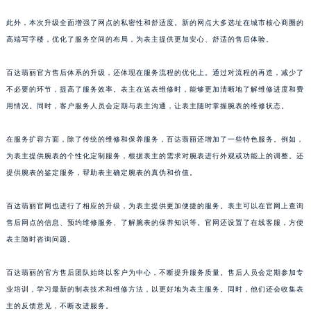
江西省景德镇市珠山区珠山中路百达翡丽售后服务中心（需提前预约）
此外，本次升级全面增强了网点的私密性和舒适度。新的网点大多选址在城市核心商圈的
江西省九江市浔阳区浔阳路百达翡丽售后服务中心（需提前预约）
高端写字楼，优化了服务空间的布局，为表主提供更加安心、舒适的售后体验。
江西省南昌市红谷滩新区红谷中大道998号绿地双子塔（中央广场）A1座办公楼14层1407室百达翡丽售后服务中心（需提前预约）
江西省萍乡市安源区萍安北大道与康庄路交叉口百达翡丽售后服务中心（需提前预约）
百达翡丽官方售后体系的升级，还体现在服务流程的优化上。通过对流程的再造，减少了
不必要的环节，提高了服务效率。表主在送表维修时，能够更加清晰地了解维修进度和费
江西省上饶市信州区滨江西路百达翡丽售后服务中心（需提前预约）
用情况。同时，客户服务人员会定期与表主沟通，让表主随时掌握腕表的维修状态。
江西省新余市渝水区北湖西路百达翡丽售后服务中心（需提前预约）
江西省宜春市袁州区中山中路百达翡丽售后服务中心（需提前预约）
在服务扩容方面，除了传统的维修和保养服务，百达翡丽还增加了一些特色服务。例如，
江西省鹰潭市月湖区胜利东路百达翡丽售后服务中心（需提前预约）
为表主提供腕表的个性化定制服务，根据表主的需求对腕表进行外观或功能上的调整。还
山东省德州市德城区东风中路百达翡丽售后服务中心（需提前预约）
提供腕表的鉴定服务，帮助表主确定腕表的真伪和价值。
山东省东营市东营区济南路百达翡丽售后服务中心（需提前预约）
百达翡丽官网也进行了相应的升级，为表主提供更加便捷的服务。表主可以在官网上查询
山东省济南市历下区经十路11111号华润中心写字楼（万象城）15层1508室百达翡丽售后服务中心（需提前预约）
售后网点的信息、预约维修服务、了解腕表的保养知识等。官网还设置了在线客服，方便
山东省济宁市任城区太白楼路百达翡丽售后服务中心（需提前预约）
表主随时咨询问题。
山东省莱芜市文化南路8号银座商城名表维修一楼名表维修百达翡丽售后服务中心（需提前预约）
山东省临沂市兰山区解放路百达翡丽售后服务中心（需提前预约）
百达翡丽的官方售后团队始终以客户为中心，不断提升服务质量。售后人员会定期参加专
山东省日照市东港区烟台路百达翡丽售后服务中心（需提前预约）
业培训，学习最新的制表技术和维修方法，以更好地为表主服务。同时，他们还会收集表
山东省泰安市泰山区财源街道泰山大街百达翡丽售后服务中心（需提前预约）
主的反馈意见，不断改进服务。