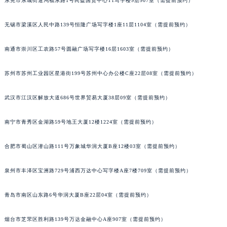
东莞市东城街道鸿福东路1号民盈国贸中心T1写字楼9层907室（需提前预约）
辽宁省铁岭市银州区南马路百达翡丽售后服务中心（需提前预约）
辽宁省营口市站前区市府路与渤海大街交叉口百达翡丽售后服务中心（需提前预约）
无锡市梁溪区人民中路139号恒隆广场写字楼1座11层1104室（需提前预约）
辽宁省沈阳市沈河区中街路137号亨得利名表维修授权店1楼百达翡丽售后服务中心（需提前预约）
南通市崇川区工农路57号圆融广场写字楼16层1603室（需提前预约）
辽宁省沈阳市沈河区中街路83号亨得利名表维修授权店1楼百达翡丽售后服务中心（需提前预约）
北京市朝阳区建国门外大街甲6号华熙国际中心D座11层1102室百达翡丽售后服务中心（北京总部）（需提前预约）
苏州市苏州工业园区星港街199号苏州中心办公楼C座22层08室（需提前预约）
北京市东城区东长安街1号王府井东方广场W3座6层602室百达翡丽售后服务中心（需提前预约）
河北省保定市竞秀区朝阳北大街北国先天下百达翡丽售后服务中心（需提前预约）
武汉市江汉区解放大道686号世界贸易大厦38层09室（需提前预约）
内蒙古自治区阿拉善盟市左旗土尔扈特大街百达翡丽售后服务中心（需提前预约）
南宁市青秀区金湖路59号地王大厦12楼1224室（需提前预约）
内蒙古自治区巴彦淖尔市临河区新华街百达翡丽售后服务中心（需提前预约）
内蒙古自治区包头市青山区幸福路甲3号王府井百货名表维修百达翡丽售后服务中心（需提前预约）
合肥市蜀山区潜山路111号万象城华润大厦B座12楼03室（需提前预约）
内蒙古自治区赤峰市红山区哈达街百达翡丽售后服务中心（需提前预约）
内蒙古自治区鄂尔多斯市东胜区伊金霍洛街百达翡丽售后服务中心（需提前预约）
泉州市丰泽区宝洲路729号浦西万达中心写字楼A座7楼709室（需提前预约）
内蒙古自治区呼伦贝尔市海拉尔区中央街百达翡丽售后服务中心（需提前预约）
内蒙古自治区通辽市科尔沁区明仁大街百达翡丽售后服务中心（需提前预约）
青岛市南区山东路6号华润大厦B座22层04室（需提前预约）
内蒙古自治区乌海市海勃湾区人民南路百达翡丽售后服务中心（需提前预约）
烟台市芝罘区胜利路139号万达金融中心A座907室（需提前预约）
内蒙古自治区乌兰察布市集宁区恩和大街百达翡丽售后服务中心（需提前预约）