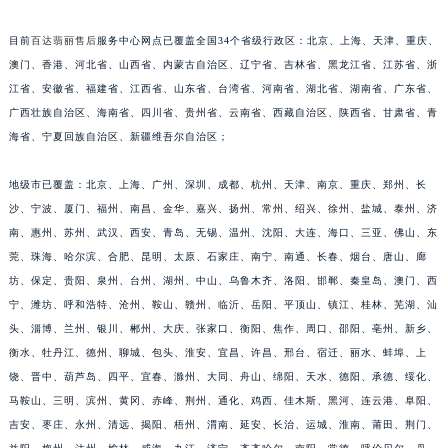
安徽省亳州市谯城区魏武大道百达翡丽售后服务中心（需提前预约）
目前
百达翡丽售后
服务中心网点已覆盖全国34个省级行政区：北京、上海、天津、重庆、
安徽省池州市贵池区长江路百达翡丽售后服务中心（需提前预约）
澳门、香港、河北省、山西省、内蒙古自治区、辽宁省、吉林省、黑龙江省、江苏省、浙
安徽省滁州市琅琊区南谯北路百达翡丽售后服务中心（需提前预约）
江省、安徽省、福建省、江西省、山东省、台湾省、河南省、湖北省、湖南省、广东省、
安徽省阜阳市颍州区颍州北路百达翡丽售后服务中心（需提前预约）
广西壮族自治区、海南省、四川省、贵州省、云南省、西藏自治区、陕西省、甘肃省、青
安徽省淮北市相山区淮海路百达翡丽售后服务中心（需提前预约）
海省、宁夏回族自治区、新疆维吾尔自治区；
安徽省淮南市田家庵区国庆中路百达翡丽售后服务中心（需提前预约）
地级市已覆盖：北京、上海、广州、深圳、成都、杭州、天津、南京、重庆、郑州、长
安徽省黄山市屯溪区黄山西路百达翡丽售后服务中心（需提前预约）
沙、宁波、厦门、福州、南昌、金华、嘉兴、扬州、常州、绍兴、徐州、盐城、泰州、济
安徽省六安市金安区解放中路百达翡丽售后服务中心（需提前预约）
南、惠州、苏州、武汉、西安、青岛、无锡、温州、沈阳、大连、海口、三亚、佛山、东
安徽省马鞍山市雨山区湖南西路百达翡丽售后服务中心（需提前预约）
莞、珠海、哈尔滨、合肥、昆明、太原、石家庄、南宁、南通、长春、烟台、唐山、廊
安徽省宿州市埇桥区人民中路百达翡丽售后服务中心（需提前预约）
坊、保定、贵阳、泉州、台州、湖州、中山、乌鲁木齐、洛阳、邯郸、秦皇岛、澳门、西
安徽省铜陵市铜官区石城大道百达翡丽售后服务中心（需提前预约）
宁、潍坊、呼和浩特、沧州、鞍山、赣州、临沂、岳阳、平顶山、镇江、桂林、芜湖、汕
安徽省芜湖市镜湖区中山路步行街百达翡丽售后服务中心（需提前预约）
头、淄博、兰州、银川、郴州、大庆、张家口、衡阳、焦作、周口、邵阳、亳州、新乡、
衡水、牡丹江、德州、聊城、包头、淮安、宜昌、许昌、邢台、宿迁、丽水、蚌埠、上
安徽省宣城市宣州区叠嶂西路百达翡丽售后服务中心（需提前预约）
饶、晋中、葫芦岛、四平、宜春、滁州、大同、舟山、绵阳、天水、德阳、承德、绥化、
福建省龙岩市新罗区九一南路百达翡丽售后服务中心（需提前预约）
马鞍山、三明、滨州、黄冈、赤峰、荆州、通化、鸡西、佳木斯、黑河、连云港、阜阳、
福建省南平市建阳区人民西路百达翡丽售后服务中心（需提前预约）
吉安、枣庄、永州、清远、揭阳、梧州、渭南、延安、长治、运城、淮南、莆田、荆门、
福建省宁德市蕉城区天湖东路百达翡丽售后服务中心（需提前预约）