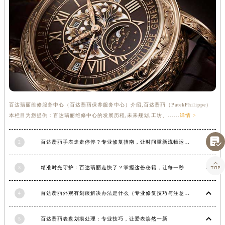
湖南省常德市武陵区人民路百达翡丽售后服务中心（需提前预约）
湖南省郴州市北湖区国庆北路百达翡丽售后服务中心（需提前预约）
湖南省衡阳市雁峰区解放路百达翡丽售后服务中心（需提前预约）
湖南省怀化市鹤城区迎丰中路百达翡丽售后服务中心（需提前预约）
湖南省娄底市娄星区长青街百达翡丽售后服务中心（需提前预约）
湖南省邵阳市双清区东风路百达翡丽售后服务中心（需提前预约）
湖南省湘潭市雨湖区莲城大道百达翡丽售后服务中心（需提前预约）
百达翡丽维修服务中心（百达翡丽保养服务中心）介绍,百达翡丽（PatekPhilippe）
湖南省益阳市赫山区桃花仑路百达翡丽售后服务中心（需提前预约）
本栏目为您提供：百达翡丽维修中心的发展历程,未来规划,工坊、......
详情 >
湖南省永州市冷水滩区永州大道与中兴路交叉口百达翡丽售后服务中心（需提前预约）
湖南省岳阳市岳阳楼区东茅岭路百达翡丽售后服务中心（需提前预约）

2
百达翡丽手表走走停停？专业修复指南，让时间重新流畅运行
湖南省张家界市永定区解放路百达翡丽售后服务中心（需提前预约）

湖南省长沙市芙蓉区建湘路393号世茂环球金融中心写字楼10层1013室百达翡丽售后服务中心（需提前预约）
3
精准时光守护：百达翡丽走快了？掌握这份秘籍，让每一秒都精准无误！
湖南省株洲市芦淞区建设南路百达翡丽售后服务中心（需提前预约）
甘肃省白银市白银区北京路百达翡丽售后服务中心（需提前预约）
4
百达翡丽外观有划痕解决办法是什么（专业修复技巧与注意事项）
甘肃省定西市安定区解放路百达翡丽售后服务中心（需提前预约）
5
百达翡丽表盘划痕处理：专业技巧，让爱表焕然一新
甘肃省敦煌市沙州镇阳关中路百达翡丽售后服务中心（需提前预约）