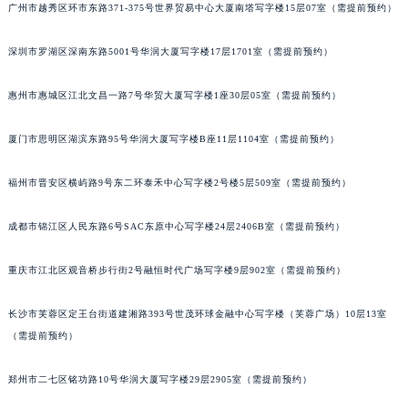
广州市越秀区环市东路371-375号世界贸易中心大厦南塔写字楼15层07室（需提前预约）
甘肃省兰州市七里河区西津西路16号兰州中心写字楼21层2102室（需提前预约）
重庆市解放碑渝中区民权路28号英利国际金融中心写字楼20层01室（需提前预约）
深圳市罗湖区深南东路5001号华润大厦写字楼17层1701室（需提前预约）
黑龙江省大庆市萨尔图区会战大街百达翡丽售后服务中心（需提前预约）
黑龙江省鹤岗市向阳区红军路百达翡丽售后服务中心（需提前预约）
惠州市惠城区江北文昌一路7号华贸大厦写字楼1座30层05室（需提前预约）
黑龙江省黑河市爱辉区中央街百达翡丽售后服务中心（需提前预约）
厦门市思明区湖滨东路95号华润大厦写字楼B座11层1104室（需提前预约）
黑龙江省鸡西市鸡冠区红军路百达翡丽售后服务中心（需提前预约）
黑龙江省佳木斯市向阳区长安路百达翡丽售后服务中心（需提前预约）
福州市晋安区横屿路9号东二环泰禾中心写字楼2号楼5层509室（需提前预约）
黑龙江省牡丹江市东安区太平路百达翡丽售后服务中心（需提前预约）
黑龙江省七台河市桃山区大同街百达翡丽售后服务中心（需提前预约）
成都市锦江区人民东路6号SAC东原中心写字楼24层2406B室（需提前预约）
黑龙江省齐齐哈尔市龙沙区龙华路百达翡丽售后服务中心（需提前预约）
重庆市江北区观音桥步行街2号融恒时代广场写字楼9层902室（需提前预约）
黑龙江省双鸭山市尖山区新兴大街百达翡丽售后服务中心（需提前预约）
黑龙江省绥化市北林区新华街与康庄路交叉口百达翡丽售后服务中心（需提前预约）
长沙市芙蓉区定王台街道建湘路393号世茂环球金融中心写字楼（芙蓉广场）10层13室
黑龙江省伊春市伊美区通河路百达翡丽售后服务中心（需提前预约）
（需提前预约）
吉林省白城市洮北区明仁南街百达翡丽售后服务中心（需提前预约）
吉林省白山市浑江区浑江大街百达翡丽售后服务中心（需提前预约）
郑州市二七区铭功路10号华润大厦写字楼29层2905室（需提前预约）
吉林省吉林市船营区河南街百达翡丽售后服务中心（需提前预约）