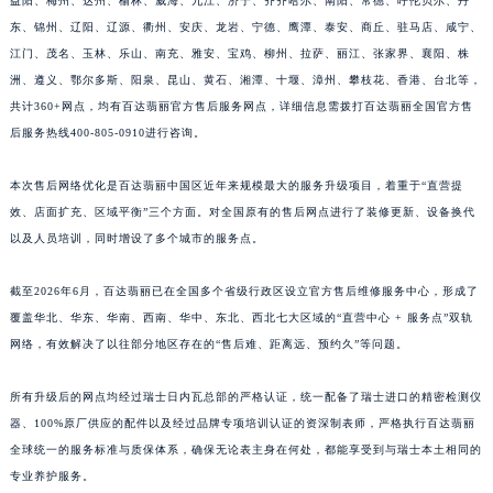
益阳、梅州、达州、榆林、威海、九江、济宁、齐齐哈尔、南阳、常德、呼伦贝尔、丹
福建省莆田市城厢区霞林街道荔华东大道百达翡丽售后服务中心（需提前预约）
东、锦州、辽阳、辽源、衢州、安庆、龙岩、宁德、鹰潭、泰安、商丘、驻马店、咸宁、
福建省三明市三元区东乾二路百达翡丽售后服务中心（需提前预约）
江门、茂名、玉林、乐山、南充、雅安、宝鸡、柳州、拉萨、丽江、张家界、襄阳、株
洲、遵义、鄂尔多斯、阳泉、昆山、黄石、湘潭、十堰、漳州、攀枝花、香港、台北等，
福建省漳州市龙文区步港路百达翡丽售后服务中心（需提前预约）
共计360+网点，均有百达翡丽官方售后服务网点，详细信息需拨打百达翡丽全国官方售
江苏省常州市新北区龙锦路1590号现代传媒中心5号楼10层1008室百达翡丽售后服务中心（需提前预约）
后服务热线400-805-0910进行咨询。
江苏省淮安市清江浦区淮海北路百达翡丽售后服务中心（需提前预约）
江苏省连云港市海州区通灌北路百达翡丽售后服务中心（需提前预约）
本次售后网络优化是百达翡丽中国区近年来规模最大的服务升级项目，着重于“直营提
江苏省南京市秦淮区中山南路1号南京中心22层22-C1-C3室百达翡丽售后服务中心（需提前预约）
效、店面扩充、区域平衡”三个方面。对全国原有的售后网点进行了装修更新、设备换代
江苏省宿迁市宿城区西湖路百达翡丽售后服务中心（需提前预约）
以及人员培训，同时增设了多个城市的服务点。
江苏省泰州市海陵区永定东路399号置地商务中心东塔（华润万象城）17层1706室百达翡丽售后服务中心（需提前预约）
截至2026年6月，百达翡丽已在全国多个省级行政区设立官方售后维修服务中心，形成了
江苏省徐州市鼓楼区淮海东路29号苏宁广场IFC国际金融中心35层3508室百达翡丽售后服务中心（需提前预约）
覆盖华北、华东、华南、西南、华中、东北、西北七大区域的“直营中心 + 服务点”双轨
江苏省盐城市盐都区世纪大道5号盐城金融城写字楼1号楼16层1604室百达翡丽售后服务中心（需提前预约）
网络，有效解决了以往部分地区存在的“售后难、距离远、预约久”等问题。
江苏省扬州市邗江区国展路29号星耀天地写字楼1号楼18层1803室百达翡丽售后服务中心（需提前预约）
江苏省镇江市京口区中山东路百达翡丽售后服务中心（需提前预约）
所有升级后的网点均经过瑞士日内瓦总部的严格认证，统一配备了瑞士进口的精密检测仪
江西省抚州市临川区赣东大道百达翡丽售后服务中心（需提前预约）
器、100%原厂供应的配件以及经过品牌专项培训认证的资深制表师，严格执行百达翡丽
全球统一的服务标准与质保体系，确保无论表主身在何处，都能享受到与瑞士本土相同的
江西省赣州市章贡区文清路百达翡丽售后服务中心（需提前预约）
专业养护服务。
江西省吉安市吉州区井冈山大道百达翡丽售后服务中心（需提前预约）