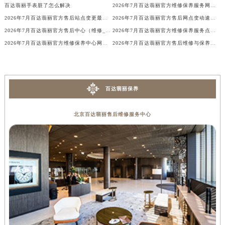
百达翡丽手表脏了怎么解决
2026年7月百达翡丽官方维修保养服务网络更新通知（含搬迁新开）全文对外公开
香港特别行政区金钟区中西区金钟道百达翡丽售后服务中心（需提前预约）
2026年7月百达翡丽官方售后站点变更最终确认（含迁址与新建）
2026年7月百达翡丽官方售后网点变动速查补充手册（迁址及新增）
香港特别行政区九龙区油尖旺区弥敦道百达翡丽售后服务中心（需提前预约）
2026年7月百达翡丽官方售后中心（维修_保养）网点最终迁移及新设确认
2026年7月百达翡丽官方维修保养服务点地址变动及新增速查文本内容公示
香港特别行政区铜锣湾区湾仔区轩尼诗道百达翡丽售后服务中心（需提前预约）
2026年7月百达翡丽官方维修保养中心网点地址变更及新开清单正式发布文件公开
2026年7月百达翡丽官方售后维修与保养综合服务中心迁址补充确认终稿文件
河南省安阳市文峰区解放大道百达翡丽售后服务中心（需提前预约）
河南省鹤壁市淇滨区九州路百达翡丽售后服务中心（需提前预约）
河南省济源市沁园街道济水大道百达翡丽售后服务中心（需提前预约）
百达翡丽保养
河南省焦作市解放区解放路百达翡丽售后服务中心（需提前预约）
河南省开封市鼓楼区中山路百达翡丽售后服务中心（需提前预约）
北京百达翡丽售后维修服务中心
河南省洛阳市西工区中州中路与解放路交叉口百达翡丽售后服务中心（需提前预约）
河南省漯河市源汇区交通路百达翡丽售后服务中心（需提前预约）
河南省南阳市宛城区范蠡东路与南都路交叉口百达翡丽售后服务中心（需提前预约）
河南省平顶山市卫东区建设路百达翡丽售后服务中心（需提前预约）
河南省濮阳市大华龙区开州路绿城路交叉口百达翡丽售后服务中心（需提前预约）
河南省三门峡市湖滨区和平路百达翡丽售后服务中心（需提前预约）
河南省商丘市梁园区神火大道百达翡丽售后服务中心（需提前预约）
河南省新乡市红旗区人民路百达翡丽售后服务中心（需提前预约）