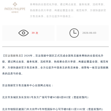
务网络的全面优化升级。通过网点改造、服务拓展、流程革新、
徐州市鼓楼区淮海东路29号苏宁广场IFC国际金融中心写字楼35层3508室（需提前预约）
热线整合四大举措，构建起覆盖全国、规范有序、方便快捷的官
扬州市邗江区国展路29号星耀天地写字楼1号楼18层1803室（需提前预约）
方售后体系，全方位提升中国表主…
盐城市盐都区世纪大道5号盐城金融城写字楼1号楼16层1604室（需提前预约）
泰州市海陵区永定东路399号置地商务中心东塔写字楼（华润万象城）17层1706室（需提前预约）

宁波市江北区大闸南路500号来福士广场办公楼20层2009室（需提前预约）
39 次
2026-06-03
杭州市上城区钱江路1366号华润大厦写字楼A座5层503-5室（需提前预约）
金华市金东区东市南街777号金华万达广场写字楼4号楼22层2209室（需提前预约）
绍兴市越城区胜利东路379号世茂天际中心写字楼8层805室（需提前预约）
【
百达翡丽售后
】2026年，百达翡丽中国区正式完成全国售后服务网络的全面优化升
嘉兴市南湖区广益路705号嘉兴世界贸易中心写字楼A座13层1304室（需提前预约）
级。通过网点改造、服务拓展、流程革新、热线整合四大举措，构建起覆盖全国、规范有
南昌市红谷滩新区红谷中大道998号绿地双子塔（中央广场）A1座办公楼14层07室（需提前预约）
序、方便快捷的官方售后体系，全方位提升中国表主的售后体验，保障每一枚百达翡丽腕
表的品质与价值。
济南市历下区经十路11111号华润中心写字楼（万象城）15层1508室（需提前预约）
广州市天河区天河路230号万菱汇国际中心写字楼A塔7层704室（需提前预约）
百达翡丽官方售后服务中心全国网点地址：
广州市越秀区环市东路371-375号世界贸易中心大厦南塔写字楼15层07室（需提前预约）
深圳市罗湖区深南东路5001号华润大厦写字楼17层1701室（需提前预约）
北京市东城区东长安街1号东方广场写字楼W3座6层602室（需提前预约）
惠州市惠城区江北文昌一路7号华贸大厦写字楼1座30层05室（需提前预约）
厦门市思明区湖滨东路95号华润大厦写字楼B座11层1104室（需提前预约）
北京市朝阳区建国门外大街甲6号华熙国际中心写字楼D座11层1102室（需提前预约）