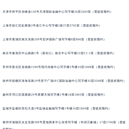
福州市鼓楼区五四路128-1号恒力城写字楼15层03室（需提前预约）
天津市和平区赤峰道136号天津国际金融中心写字楼26层2603室（需提前预约）
成都市锦江区人民东路6号SAC东原中心写字楼24层2406B室（需提前预约）
重庆市江北区观音桥步行街2号融恒时代广场写字楼9层902室（需提前预约）
上海市徐汇区虹桥路3号港汇中心写字楼2座37层3705室（需提前预约）
长沙市芙蓉区定王台街道建湘路393号世茂环球金融中心写字楼（芙蓉广场）10层13室（需提前预约）
郑州市二七区铭功路10号华润大厦写字楼29层2905室（需提前预约）
上海市黄浦区南京东路299号宏伊国际广场写字楼8层806室（需提前预约）
太原市迎泽区解放路15号亨得利名表服务中心（品牌授权店）3层整层（需提前预约）
南京市秦淮区中山南路1号（新街口）南京中心写字楼22层C1-1室（需提前预约）
沈阳市沈河区中街路137号亨得利名表服务中心（品牌授权店）1层整层（需提前预约）
沈阳市沈河区中街路83号亨得利名表服务中心（品牌授权店）1层整层（需提前预约）
常州市新北区龙锦路1590号现代传媒中心写字楼5号楼10层1008室（需提前预约）
乌鲁木齐市天山区红山路26号时代广场（CCMALL）C座17层17-B（需提前预约）
温州市鹿城区锦绣路1067号置信广场10层1015室（需提前预约）
徐州市鼓楼区淮海东路29号苏宁广场IFC国际金融中心写字楼35层3508室（需提前预约）
哈尔滨市道里区友谊西路600号富力中心T2座写字楼29层03室（需提前预约）
大连市中山区人民路15号国际金融大厦7层G室（需提前预约）
扬州市邗江区国展路29号星耀天地写字楼1号楼18层1803室（需提前预约）
佛山市禅城区季华五路57号万科金融中心C座12层1205室（需提前预约）
盐城市盐都区世纪大道5号盐城金融城写字楼1号楼16层1604室（需提前预约）
东莞市东城街道鸿福东路1号民盈国贸中心T1写字楼9层907室（需提前预约）
无锡市梁溪区人民中路139号恒隆广场写字楼1座11层1104室（需提前预约）
泰州市海陵区永定东路399号置地商务中心东塔写字楼（华润万象城）17层1706室（需提
南通市崇川区工农路57号圆融广场写字楼16层1603室（需提前预约）