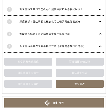
甘肃省合作市人民街百达翡丽售后服务中心（需提前预约）
6
百达翡丽表带短了怎么办？超实用技巧教你轻松解决！
甘肃省嘉峪关市雄关区新华中路百达翡丽售后服务中心（需提前预约）
甘肃省金昌市金川区北京路百达翡丽售后服务中心（需提前预约）
7
深度解析：百达翡丽机械表机芯生锈的高效修复策略
甘肃省酒泉市肃州区西大街百达翡丽售后服务中心（需提前预约）
甘肃省临夏市城南街道团结路百达翡丽售后服务中心（需提前预约）
8
焕发时光魅力：百达翡丽表带掉色修复秘籍
甘肃省陇南市武都区人民路百达翡丽售后服务中心（需提前预约）
甘肃省平凉市崆峒区西大街百达翡丽售后服务中心（需提前预约）
9
百达翡丽手表表壳割手解决方法（保养与修复技巧分享）
甘肃省庆阳市西峰区南大街百达翡丽售后服务中心（需提前预约）
甘肃省天水市秦州区民主路百达翡丽售后服务中心（需提前预约）
泰格豪雅表镜划痕
百达翡丽表镜划痕
甘肃省武威市凉州区迎宾路百达翡丽售后服务中心（需提前预约）
甘肃省张掖市甘州区民乐北路百达翡丽售后服务中心（需提前预约）
百达翡丽手表保养
百达翡丽售后
宁夏回族自治区固原市原州区文化街百达翡丽售后服务中心（需提前预约）
百达翡丽手表清洁
泰格豪雅
宁夏回族自治区石嘴山市大武口区贺兰山路百达翡丽售后服务中心（需提前预约）
宁夏回族自治区吴忠市利通区开元大道百达翡丽售后服务中心（需提前预约）
宁夏回族自治区银川市兴庆区新华东路97号新百中心C馆一层C1-18号商铺百达翡丽售后服务中心（需提前预约）
随机推荐
宁夏回族自治区中卫市沙坡头区鼓楼东街百达翡丽售后服务中心（需提前预约）