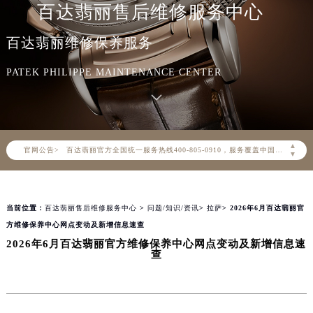
百达翡丽售后维修服务中心
百达翡丽维修保养服务
PATEK PHILIPPE MAINTENANCE CENTER
2026年8月百达翡丽中国区售后服务网络优化升级公告
2026年8月百达翡丽全国官方售后客户服务热线：400-805-0910
▲
官网公告>
百达翡丽官方全国统一服务热线400-805-0910，服务覆盖中国大陆、香港、澳门、台湾全部区域（非大陆需加拨“+86”）
▼
2026年8月百达翡丽售后服务中心最新网点地址：
北京市朝阳区建国门外大街甲6号华熙国际中心写字楼D座11层1102室（北京总部）（需提前预约）
当前位置：
百达翡丽售后维修服务中心
>
问题/知识/资讯
>
拉萨
> 2026年6月百达翡丽官
北京市东城区东长安街1号东方广场写字楼W3座6层602室（需提前预约）
方维修保养中心网点变动及新增信息速查
天津市和平区赤峰道136号天津国际金融中心写字楼26层2603室（需提前预约）
2026年6月百达翡丽官方维修保养中心网点变动及新增信息速
上海市徐汇区虹桥路3号港汇中心写字楼2座37层3705室（需提前预约）
查
上海市黄浦区南京东路299号宏伊国际广场写字楼8层806室（需提前预约）
南京市秦淮区中山南路1号（新街口）南京中心写字楼22层C1-1室（需提前预约）
常州市新北区龙锦路1590号现代传媒中心写字楼5号楼10层1008室（需提前预约）