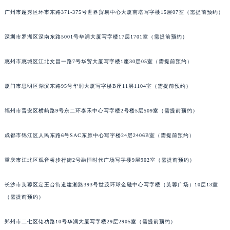
甘肃省兰州市七里河区西津西路16号兰州中心写字楼21层2102室（需提前预约）
广州市越秀区环市东路371-375号世界贸易中心大厦南塔写字楼15层07室（需提前预约）
重庆市解放碑渝中区民权路28号英利国际金融中心写字楼20层01室（需提前预约）
深圳市罗湖区深南东路5001号华润大厦写字楼17层1701室（需提前预约）
黑龙江省大庆市萨尔图区会战大街百达翡丽售后服务中心（需提前预约）
黑龙江省鹤岗市向阳区红军路百达翡丽售后服务中心（需提前预约）
惠州市惠城区江北文昌一路7号华贸大厦写字楼1座30层05室（需提前预约）
黑龙江省黑河市爱辉区中央街百达翡丽售后服务中心（需提前预约）
黑龙江省鸡西市鸡冠区红军路百达翡丽售后服务中心（需提前预约）
厦门市思明区湖滨东路95号华润大厦写字楼B座11层1104室（需提前预约）
黑龙江省佳木斯市向阳区长安路百达翡丽售后服务中心（需提前预约）
黑龙江省牡丹江市东安区太平路百达翡丽售后服务中心（需提前预约）
福州市晋安区横屿路9号东二环泰禾中心写字楼2号楼5层509室（需提前预约）
黑龙江省七台河市桃山区大同街百达翡丽售后服务中心（需提前预约）
成都市锦江区人民东路6号SAC东原中心写字楼24层2406B室（需提前预约）
黑龙江省齐齐哈尔市龙沙区龙华路百达翡丽售后服务中心（需提前预约）
黑龙江省双鸭山市尖山区新兴大街百达翡丽售后服务中心（需提前预约）
重庆市江北区观音桥步行街2号融恒时代广场写字楼9层902室（需提前预约）
黑龙江省绥化市北林区新华街与康庄路交叉口百达翡丽售后服务中心（需提前预约）
黑龙江省伊春市伊美区通河路百达翡丽售后服务中心（需提前预约）
长沙市芙蓉区定王台街道建湘路393号世茂环球金融中心写字楼（芙蓉广场）10层13室
吉林省白城市洮北区明仁南街百达翡丽售后服务中心（需提前预约）
（需提前预约）
吉林省白山市浑江区浑江大街百达翡丽售后服务中心（需提前预约）
郑州市二七区铭功路10号华润大厦写字楼29层2905室（需提前预约）
吉林省吉林市船营区河南街百达翡丽售后服务中心（需提前预约）