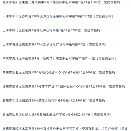
北京市朝阳区建国门外大街甲6号华熙国际中心写字楼D座11层1102室（需提前预约）
福州市鼓楼区五四路128-1号恒力城写字楼15层03室（需提前预约）
成都市锦江区人民东路6号SAC东原中心写字楼24层2406B室（需提前预约）
天津市和平区赤峰道136号天津国际金融中心写字楼26层2603室（需提前预约）
重庆市江北区观音桥步行街2号融恒时代广场写字楼9层902室（需提前预约）
长沙市芙蓉区定王台街道建湘路393号世茂环球金融中心写字楼（芙蓉广场）10层13室（需提前预约）
上海市徐汇区虹桥路3号港汇中心写字楼2座37层3705室（需提前预约）
郑州市二七区铭功路10号华润大厦写字楼29层2905室（需提前预约）
上海市黄浦区南京东路299号宏伊国际广场写字楼8层806室（需提前预约）
太原市迎泽区解放路15号亨得利名表服务中心（品牌授权店）3层整层（需提前预约）
沈阳市沈河区中街路137号亨得利名表服务中心（品牌授权店）1层整层（需提前预约）
南京市秦淮区中山南路1号（新街口）南京中心写字楼22层C1-1室（需提前预约）
沈阳市沈河区中街路83号亨得利名表服务中心（品牌授权店）1层整层（需提前预约）
乌鲁木齐市天山区红山路26号时代广场（CCMALL）C座17层17-B（需提前预约）
常州市新北区龙锦路1590号现代传媒中心写字楼5号楼10层1008室（需提前预约）
温州市鹿城区锦绣路1067号置信广场10层1015室（需提前预约）
徐州市鼓楼区淮海东路29号苏宁广场IFC国际金融中心写字楼35层3508室（需提前预约）
哈尔滨市道里区友谊西路600号富力中心T2座写字楼29层03室（需提前预约）
大连市中山区人民路15号国际金融大厦7层G室（需提前预约）
扬州市邗江区国展路29号星耀天地写字楼1号楼18层1803室（需提前预约）
佛山市禅城区季华五路57号万科金融中心C座12层1205室（需提前预约）
东莞市东城街道鸿福东路1号民盈国贸中心T1写字楼9层907室（需提前预约）
盐城市盐都区世纪大道5号盐城金融城写字楼1号楼16层1604室（需提前预约）
无锡市梁溪区人民中路139号恒隆广场写字楼1座11层1104室（需提前预约）
南通市崇川区工农路57号圆融广场写字楼16层1603室（需提前预约）
泰州市海陵区永定东路399号置地商务中心东塔写字楼（华润万象城）17层1706室（需提