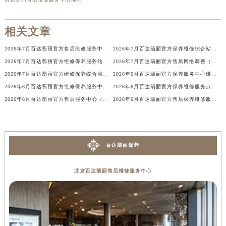
香港特别行政区金钟区中西区金钟道百达翡丽售后服务中心（需提前预约）
香港特别行政区九龙区油尖旺区弥敦道百达翡丽售后服务中心（需提前预约）
相关文章
香港特别行政区铜锣湾区湾仔区轩尼诗道百达翡丽售后服务中心（需提前预约）
2026年7月百达翡丽官方售后维修服务中心变动及保养点新增通告文本
2026年7月百达翡丽官方保养维修综合站搬迁及新增服务点补充确认文件公开
河南省安阳市文峰区解放大道百达翡丽售后服务中心（需提前预约）
2026年7月百达翡丽官方维修保养服务站点地址变动补充全记录文件内容
2026年7月百达翡丽官方售后网络调整（含搬迁与新建网点）
河南省鹤壁市淇滨区九州路百达翡丽售后服务中心（需提前预约）
2026年7月百达翡丽官方维修保养综合服务点最新动态补充最终汇总（搬迁新增）发布
2026年6月百达翡丽官方保养服务中心维修点搬迁及增设补充最终方案定稿
河南省济源市沁园街道济水大道百达翡丽售后服务中心（需提前预约）
2026年6月百达翡丽官方维修保养服务中心搬迁与新增完整说明文件内容全面定稿
2026年6月百达翡丽官方保养维修服务点迁移与新设网点补充完整版内容
河南省焦作市解放区解放路百达翡丽售后服务中心（需提前预约）
2026年6月百达翡丽官方售后服务中心（维修保养）迁址及新开补充通告
2026年6月百达翡丽官方售后保养维修服务点最新分布图示说明（迁址新店）
河南省开封市鼓楼区中山路百达翡丽售后服务中心（需提前预约）
河南省洛阳市西工区中州中路与解放路交叉口百达翡丽售后服务中心（需提前预约）
河南省漯河市源汇区交通路百达翡丽售后服务中心（需提前预约）
百达翡丽保养
河南省南阳市宛城区范蠡东路与南都路交叉口百达翡丽售后服务中心（需提前预约）
河南省平顶山市卫东区建设路百达翡丽售后服务中心（需提前预约）
北京百达翡丽售后维修服务中心
河南省濮阳市大华龙区开州路绿城路交叉口百达翡丽售后服务中心（需提前预约）
河南省三门峡市湖滨区和平路百达翡丽售后服务中心（需提前预约）
河南省商丘市梁园区神火大道百达翡丽售后服务中心（需提前预约）
河南省新乡市红旗区人民路百达翡丽售后服务中心（需提前预约）