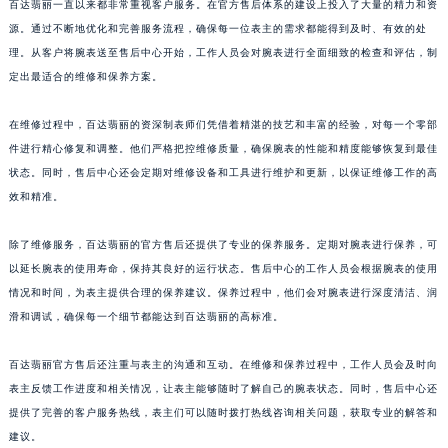
百达翡丽一直以来都非常重视客户服务。在官方售后体系的建设上投入了大量的精力和资
山东省威海市环翠区新威海路89号振华商厦一楼名表维修百达翡丽售后服务中心（需提前预约）
源。通过不断地优化和完善服务流程，确保每一位表主的需求都能得到及时、有效的处
山东省潍坊市奎文区东风东街百达翡丽售后服务中心（需提前预约）
理。从客户将腕表送至售后中心开始，工作人员会对腕表进行全面细致的检查和评估，制
山东省枣庄市滕州市北辛路与善国路交叉口百达翡丽售后服务中心（需提前预约）
定出最适合的维修和保养方案。
山东省淄博市张店区金晶大道百达翡丽售后服务中心（需提前预约）
在维修过程中，百达翡丽的资深制表师们凭借着精湛的技艺和丰富的经验，对每一个零部
上海市黄浦区南京东路299号宏伊国际广场写字楼8层806室百达翡丽售后服务中心（需提前预约）
件进行精心修复和调整。他们严格把控维修质量，确保腕表的性能和精度能够恢复到最佳
上海市徐汇区虹桥路3号港汇中心2座37层3705室百达翡丽售后服务中心（需提前预约）
状态。同时，售后中心还会定期对维修设备和工具进行维护和更新，以保证维修工作的高
浙江省杭州市上城区钱江路1366号华润大厦A座5层503-5室百达翡丽售后服务中心（需提前预约）
效和精准。
浙江省湖州市吴兴区劳动路百达翡丽售后服务中心（需提前预约）
浙江省嘉兴市南湖区广益路705号嘉兴世界贸易中心A座13层1304室百达翡丽售后服务中心（需提前预约）
除了维修服务，百达翡丽的官方售后还提供了专业的保养服务。定期对腕表进行保养，可
以延长腕表的使用寿命，保持其良好的运行状态。售后中心的工作人员会根据腕表的使用
浙江省金华市金东区东市南街777号金华万达广场4号楼22楼2209室百达翡丽售后服务中心（需提前预约）
情况和时间，为表主提供合理的保养建议。保养过程中，他们会对腕表进行深度清洁、润
浙江省丽水市莲都区解放街百达翡丽售后服务中心（需提前预约）
滑和调试，确保每一个细节都能达到百达翡丽的高标准。
浙江省宁波市江北区大闸南路500号来福士广场办公楼20层2009室百达翡丽售后服务中心（需提前预约）
浙江省衢州市柯城区上街百达翡丽售后服务中心（需提前预约）
百达翡丽官方售后还注重与表主的沟通和互动。在维修和保养过程中，工作人员会及时向
浙江省绍兴市越城区胜利东路379号世茂天际中心写字楼8层805室百达翡丽售后服务中心（需提前预约）
表主反馈工作进度和相关情况，让表主能够随时了解自己的腕表状态。同时，售后中心还
浙江省舟山市定海区解放东路百达翡丽售后服务中心（需提前预约）
提供了完善的客户服务热线，表主们可以随时拨打热线咨询相关问题，获取专业的解答和
建议。
澳门特别行政区大堂区议事亭前地（新马路）百达翡丽售后服务中心（需提前预约）