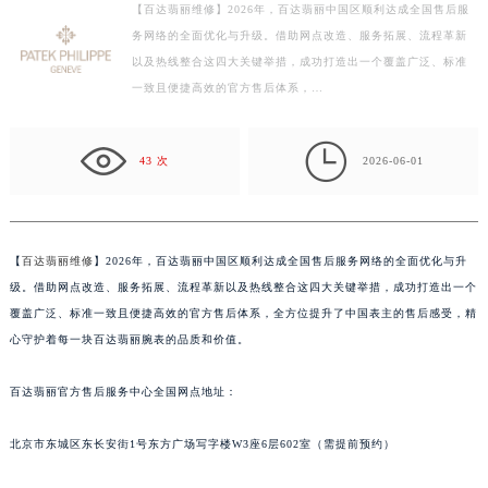
【百达翡丽维修】2026年，百达翡丽中国区顺利达成全国售后服
徐州市鼓楼区淮海东路29号苏宁广场IFC国际金融中心写字楼35层3508室（需提前预约）
务网络的全面优化与升级。借助网点改造、服务拓展、流程革新
扬州市邗江区国展路29号星耀天地写字楼1号楼18层1803室（需提前预约）
以及热线整合这四大关键举措，成功打造出一个覆盖广泛、标准
盐城市盐都区世纪大道5号盐城金融城写字楼1号楼16层1604室（需提前预约）
一致且便捷高效的官方售后体系，…
泰州市海陵区永定东路399号置地商务中心东塔写字楼（华润万象城）17层1706室（需提前预约）
宁波市江北区大闸南路500号来福士广场办公楼20层2009室（需提前预约）

43 次
2026-06-01
杭州市上城区钱江路1366号华润大厦写字楼A座5层503-5室（需提前预约）
金华市金东区东市南街777号金华万达广场写字楼4号楼22层2209室（需提前预约）
绍兴市越城区胜利东路379号世茂天际中心写字楼8层805室（需提前预约）
【
百达翡丽维修
】2026年，百达翡丽中国区顺利达成全国售后服务网络的全面优化与升
嘉兴市南湖区广益路705号嘉兴世界贸易中心写字楼A座13层1304室（需提前预约）
级。借助网点改造、服务拓展、流程革新以及热线整合这四大关键举措，成功打造出一个
南昌市红谷滩新区红谷中大道998号绿地双子塔（中央广场）A1座办公楼14层07室（需提前预约）
覆盖广泛、标准一致且便捷高效的官方售后体系，全方位提升了中国表主的售后感受，精
济南市历下区经十路11111号华润中心写字楼（万象城）15层1508室（需提前预约）
心守护着每一块百达翡丽腕表的品质和价值。
广州市天河区天河路230号万菱汇国际中心写字楼A塔7层704室（需提前预约）
广州市越秀区环市东路371-375号世界贸易中心大厦南塔写字楼15层07室（需提前预约）
百达翡丽官方售后服务中心全国网点地址：
深圳市罗湖区深南东路5001号华润大厦写字楼17层1701室（需提前预约）
北京市东城区东长安街1号东方广场写字楼W3座6层602室（需提前预约）
惠州市惠城区江北文昌一路7号华贸大厦写字楼1座30层05室（需提前预约）
厦门市思明区湖滨东路95号华润大厦写字楼B座11层1104室（需提前预约）