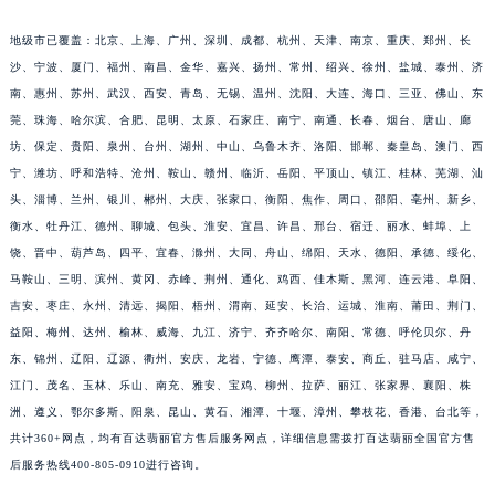
福建省莆田市城厢区霞林街道荔华东大道百达翡丽售后服务中心（需提前预约）
地级市已覆盖：北京、上海、广州、深圳、成都、杭州、天津、南京、重庆、郑州、长
福建省三明市三元区东乾二路百达翡丽售后服务中心（需提前预约）
沙、宁波、厦门、福州、南昌、金华、嘉兴、扬州、常州、绍兴、徐州、盐城、泰州、济
福建省漳州市龙文区步港路百达翡丽售后服务中心（需提前预约）
南、惠州、苏州、武汉、西安、青岛、无锡、温州、沈阳、大连、海口、三亚、佛山、东
江苏省常州市新北区龙锦路1590号现代传媒中心5号楼10层1008室百达翡丽售后服务中心（需提前预约）
莞、珠海、哈尔滨、合肥、昆明、太原、石家庄、南宁、南通、长春、烟台、唐山、廊
江苏省淮安市清江浦区淮海北路百达翡丽售后服务中心（需提前预约）
坊、保定、贵阳、泉州、台州、湖州、中山、乌鲁木齐、洛阳、邯郸、秦皇岛、澳门、西
宁、潍坊、呼和浩特、沧州、鞍山、赣州、临沂、岳阳、平顶山、镇江、桂林、芜湖、汕
江苏省连云港市海州区通灌北路百达翡丽售后服务中心（需提前预约）
头、淄博、兰州、银川、郴州、大庆、张家口、衡阳、焦作、周口、邵阳、亳州、新乡、
江苏省南京市秦淮区中山南路1号南京中心22层22-C1-C3室百达翡丽售后服务中心（需提前预约）
衡水、牡丹江、德州、聊城、包头、淮安、宜昌、许昌、邢台、宿迁、丽水、蚌埠、上
江苏省宿迁市宿城区西湖路百达翡丽售后服务中心（需提前预约）
饶、晋中、葫芦岛、四平、宜春、滁州、大同、舟山、绵阳、天水、德阳、承德、绥化、
江苏省泰州市海陵区永定东路399号置地商务中心东塔（华润万象城）17层1706室百达翡丽售后服务中心（需提前预约）
马鞍山、三明、滨州、黄冈、赤峰、荆州、通化、鸡西、佳木斯、黑河、连云港、阜阳、
江苏省徐州市鼓楼区淮海东路29号苏宁广场IFC国际金融中心35层3508室百达翡丽售后服务中心（需提前预约）
吉安、枣庄、永州、清远、揭阳、梧州、渭南、延安、长治、运城、淮南、莆田、荆门、
江苏省盐城市盐都区世纪大道5号盐城金融城写字楼1号楼16层1604室百达翡丽售后服务中心（需提前预约）
益阳、梅州、达州、榆林、威海、九江、济宁、齐齐哈尔、南阳、常德、呼伦贝尔、丹
东、锦州、辽阳、辽源、衢州、安庆、龙岩、宁德、鹰潭、泰安、商丘、驻马店、咸宁、
江苏省扬州市邗江区国展路29号星耀天地写字楼1号楼18层1803室百达翡丽售后服务中心（需提前预约）
江门、茂名、玉林、乐山、南充、雅安、宝鸡、柳州、拉萨、丽江、张家界、襄阳、株
江苏省镇江市京口区中山东路百达翡丽售后服务中心（需提前预约）
洲、遵义、鄂尔多斯、阳泉、昆山、黄石、湘潭、十堰、漳州、攀枝花、香港、台北等，
江西省抚州市临川区赣东大道百达翡丽售后服务中心（需提前预约）
共计360+网点，均有百达翡丽官方售后服务网点，详细信息需拨打百达翡丽全国官方售
江西省赣州市章贡区文清路百达翡丽售后服务中心（需提前预约）
后服务热线400-805-0910进行咨询。
江西省吉安市吉州区井冈山大道百达翡丽售后服务中心（需提前预约）