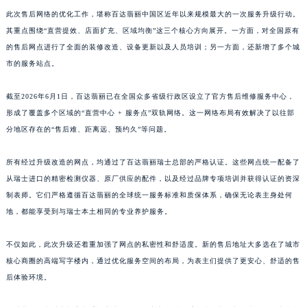
江西省景德镇市珠山区珠山中路百达翡丽售后服务中心（需提前预约）
此次售后网络的优化工作，堪称百达翡丽中国区近年以来规模最大的一次服务升级行动。
其重点围绕“直营提效、店面扩充、区域均衡”这三个核心方向展开。一方面，对全国原有
江西省九江市浔阳区浔阳路百达翡丽售后服务中心（需提前预约）
的售后网点进行了全面的装修改造、设备更新以及人员培训；另一方面，还新增了多个城
江西省南昌市红谷滩新区红谷中大道998号绿地双子塔（中央广场）A1座办公楼14层1407室百达翡丽售后服务中心（需提前预约）
市的服务站点。
江西省萍乡市安源区萍安北大道与康庄路交叉口百达翡丽售后服务中心（需提前预约）
江西省上饶市信州区滨江西路百达翡丽售后服务中心（需提前预约）
截至2026年6月1日，百达翡丽已在全国众多省级行政区设立了官方售后维修服务中心，
江西省新余市渝水区北湖西路百达翡丽售后服务中心（需提前预约）
形成了覆盖多个区域的“直营中心 + 服务点”双轨网络。这一网络布局有效解决了以往部
江西省宜春市袁州区中山中路百达翡丽售后服务中心（需提前预约）
分地区存在的“售后难、距离远、预约久”等问题。
江西省鹰潭市月湖区胜利东路百达翡丽售后服务中心（需提前预约）
所有经过升级改造的网点，均通过了百达翡丽瑞士总部的严格认证。这些网点统一配备了
山东省德州市德城区东风中路百达翡丽售后服务中心（需提前预约）
从瑞士进口的精密检测仪器、原厂供应的配件，以及经过品牌专项培训并获得认证的资深
山东省东营市东营区济南路百达翡丽售后服务中心（需提前预约）
制表师。它们严格遵循百达翡丽的全球统一服务标准和质保体系，确保无论表主身处何
山东省济南市历下区经十路11111号华润中心写字楼（万象城）15层1508室百达翡丽售后服务中心（需提前预约）
地，都能享受到与瑞士本土相同的专业养护服务。
山东省济宁市任城区太白楼路百达翡丽售后服务中心（需提前预约）
山东省莱芜市文化南路8号银座商城名表维修一楼名表维修百达翡丽售后服务中心（需提前预约）
不仅如此，此次升级还着重加强了网点的私密性和舒适度。新的售后地址大多选在了城市
核心商圈的高端写字楼内，通过优化服务空间的布局，为表主们提供了更安心、舒适的售
山东省临沂市兰山区解放路百达翡丽售后服务中心（需提前预约）
后体验环境。
山东省日照市东港区烟台路百达翡丽售后服务中心（需提前预约）
山东省泰安市泰山区财源街道泰山大街百达翡丽售后服务中心（需提前预约）