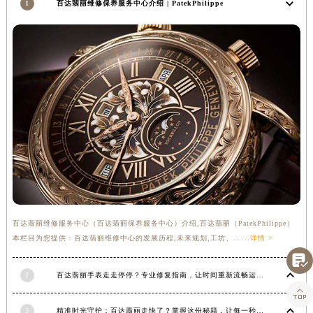
1
百达翡丽维修保养服务中心介绍 | PatekPhilippe
湖南省常德市武陵区人民路百达翡丽售后服务中心（需提前预约）
湖南省郴州市北湖区国庆北路百达翡丽售后服务中心（需提前预约）
湖南省衡阳市雁峰区解放路百达翡丽售后服务中心（需提前预约）
湖南省怀化市鹤城区迎丰中路百达翡丽售后服务中心（需提前预约）
湖南省娄底市娄星区长青街百达翡丽售后服务中心（需提前预约）
湖南省邵阳市双清区东风路百达翡丽售后服务中心（需提前预约）
湖南省湘潭市雨湖区莲城大道百达翡丽售后服务中心（需提前预约）
湖南省益阳市赫山区桃花仑路百达翡丽售后服务中心（需提前预约）
湖南省永州市冷水滩区永州大道与中兴路交叉口百达翡丽售后服务中心（需提前预约）
湖南省岳阳市岳阳楼区东茅岭路百达翡丽售后服务中心（需提前预约）
湖南省张家界市永定区解放路百达翡丽售后服务中心（需提前预约）
百达翡丽维修服务中心（百达翡丽保养服务中心）介绍,百达翡丽（PatekPhilippe）
湖南省长沙市芙蓉区建湘路393号世茂环球金融中心写字楼10层1013室百达翡丽售后服务中心（需提前预约）
本栏目为您提供：百达翡丽维修中心的发展历程,未来规划,工坊、......
详情 >
湖南省株洲市芦淞区建设南路百达翡丽售后服务中心（需提前预约）

甘肃省白银市白银区北京路百达翡丽售后服务中心（需提前预约）
2
百达翡丽手表走走停停？专业修复指南，让时间重新流畅运行
甘肃省定西市安定区解放路百达翡丽售后服务中心（需提前预约）

甘肃省敦煌市沙州镇阳关中路百达翡丽售后服务中心（需提前预约）
3
精准时光守护：百达翡丽走快了？掌握这份秘籍，让每一秒都精准无误！