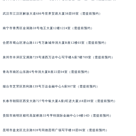
内蒙古自治区锡林郭勒盟市锡林浩特市光明街与额尔敦路交叉口百达翡丽售后服务中心（需提前预约）
武汉市江汉区解放大道686号世界贸易大厦38层09室（需提前预约）
内蒙古自治区兴安盟市乌兰浩特市兴安大街百达翡丽售后服务中心（需提前预约）
山西省大同市平城区迎宾街百达翡丽售后服务中心（需提前预约）
南宁市青秀区金湖路59号地王大厦12楼1224室（需提前预约）
山西省晋城市城区黄华街百达翡丽售后服务中心（需提前预约）
山西省晋中市榆次区顺城街百达翡丽售后服务中心（需提前预约）
合肥市蜀山区潜山路111号万象城华润大厦B座12楼03室（需提前预约）
山西省临汾市尧都区解放路百达翡丽售后服务中心（需提前预约）
山西省吕梁市离石区永宁中路与建设街交叉口百达翡丽售后服务中心（需提前预约）
泉州市丰泽区宝洲路729号浦西万达中心写字楼A座7楼709室（需提前预约）
山西省朔州市朔城区怡西路与鄯阳西街交汇处百达翡丽售后服务中心（需提前预约）
青岛市南区山东路6号华润大厦B座22层04室（需提前预约）
山西省忻州市忻府区和平东街与七一南路交叉口百达翡丽售后服务中心（需提前预约）
山西省阳泉市郊区平阳东街与新城大道交叉口百达翡丽售后服务中心（需提前预约）
烟台市芝罘区胜利路139号万达金融中心A座907室（需提前预约）
山西省运城市盐湖区河东街百达翡丽售后服务中心（需提前预约）
山西省长治市潞州区英雄中路百达翡丽售后服务中心（需提前预约）
长春市朝阳区西安大路727号中银大厦A座(旺进大厦)18层09室（需提前预约）
山西省太原市迎泽区迎泽街道解放路15号亨得利名表维修授权店3楼百达翡丽售后服务中心（需提前预约）
贵阳市南明区都司高架桥路33号亨特国际金融中心14楼14D（需提前预约）
天津市和平区赤峰道136号天津国际金融中心26层2603室百达翡丽售后服务中心（需提前预约）
安徽省安庆市迎江区人民路百达翡丽售后服务中心（需提前预约）
昆明市盘龙区北京路928号同德昆明广场写字楼10层06室（需提前预约）
安徽省蚌埠市蚌山区淮河路百达翡丽售后服务中心（需提前预约）