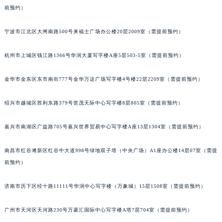
前预约）
苏州市苏州工业园区星港街199号苏州中心办公楼C座22层08室（需提前预约）
武汉市江汉区解放大道686号世界贸易大厦38层09室（需提前预约）
宁波市江北区大闸南路500号来福士广场办公楼20层2009室（需提前预约）
南宁市青秀区金湖路59号地王大厦12楼1224室（需提前预约）
合肥市蜀山区潜山路111号万象城华润大厦B座12楼03室（需提前预约）
杭州市上城区钱江路1366号华润大厦写字楼A座5层503-5室（需提前预约）
泉州市丰泽区宝洲路729号浦西万达中心写字楼A座7楼709室（需提前预约）
青岛市南区山东路6号华润大厦B座22层04室（需提前预约）
金华市金东区东市南街777号金华万达广场写字楼4号楼22层2209室（需提前预约）
烟台市芝罘区胜利路139号万达金融中心A座907室（需提前预约）
绍兴市越城区胜利东路379号世茂天际中心写字楼8层805室（需提前预约）
长春市朝阳区西安大路727号中银大厦A座(旺进大厦)18层09室（需提前预约）
贵阳市南明区都司高架桥路33号亨特国际金融中心14楼14D（需提前预约）
嘉兴市南湖区广益路705号嘉兴世界贸易中心写字楼A座13层1304室（需提前预约）
昆明市盘龙区北京路928号同德昆明广场写字楼10层06室（需提前预约）
石家庄市长安区中山东路39号勒泰中心写字楼B座13层07室（需提前预约）
南昌市红谷滩新区红谷中大道998号绿地双子塔（中央广场）A1座办公楼14层07室（需提
西安市碑林区南关正街88号华侨城长安国际中心E座6楼10室（需提前预约）
前预约）
海口市龙华区金贸东路5号海口华润大厦B座17层1707室（需提前预约）
济南市历下区经十路11111号华润中心写字楼（万象城）15层1508室（需提前预约）
唐山市路南区新华东道100号万达广场写字楼A座10层1002室（需提前预约）
台州市椒江区东海大道1800号腾达中心东1幢20楼2002室（需提前预约）
广州市天河区天河路230号万菱汇国际中心写字楼A塔7层704室（需提前预约）
内蒙古自治区呼和浩特市玉泉区大学西街70号华润万象城写字楼（鄂尔多斯大厦）23层2326室（需提前预约）