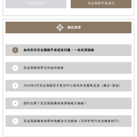
百达翡丽售后
百达翡丽手表清洁
青海省果洛藏族自治州玛沁县团结路百达翡丽售后服务中心（需提前预约）
青海省海北藏族自治州海晏县将军路百达翡丽售后服务中心（需提前预约）
青海省海东市乐都区滨河路百达翡丽售后服务中心（需提前预约）
随机推荐
青海省海南藏族自治州共和县青海湖大街百达翡丽售后服务中心（需提前预约）
青海省海西蒙古族藏族自治州德令哈市柴达木路百达翡丽售后服务中心（需提前预约）
青海省黄南藏族自治州同仁市德合隆路百达翡丽售后服务中心（需提前预约）
1
如何应对百达翡丽手表进灰问题：一份实用指南
青海省西宁市城西区海湖新区西关大道百达翡丽售后服务中心（需提前预约）
青海省玉树藏族自治州结古镇胜利路百达翡丽售后服务中心（需提前预约）
2
百达翡丽表带过长如何修复
陕西省安康市汉滨区金州路百达翡丽售后服务中心（需提前预约）
陕西省宝鸡市渭滨区经二路百达翡丽售后服务中心（需提前预约）
3
2026年6月百达翡丽官方售后中心变动补充最终总览（搬迁+新设）
陕西省汉中市汉台区北大街百达翡丽售后服务中心（需提前预约）
陕西省商洛市商州区州城街百达翡丽售后服务中心（需提前预约）
4
指针生锈？百达翡丽腕表保养秘籍大揭秘！
陕西省铜川市王益区红旗街百达翡丽售后服务中心（需提前预约）
陕西省渭南市临渭区东风大街百达翡丽售后服务中心（需提前预约）
5
百达翡丽腕表表带掉色解决方法集锦（日常护理与专业修复技巧）
陕西省咸阳市秦都区沣西新城统一西路与白马河路交汇处百达翡丽售后服务中心（需提前预约）
陕西省延安市宝塔区中心街百达翡丽售后服务中心（需提前预约）