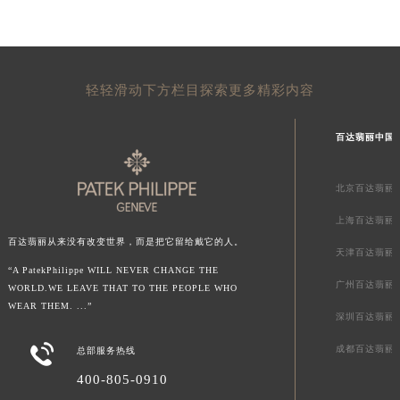
陕西省榆林市榆阳区长兴路百达翡丽售后服务中心（需提前预约）
新疆维吾尔自治区阿克苏市东大街百达翡丽售后服务中心（需提前预约）
新疆维吾尔自治区阿拉尔市胜利大道百达翡丽售后服务中心（需提前预约）
轻轻滑动下方栏目探索更多精彩内容
新疆维吾尔自治区阿拉山口市友好路百达翡丽售后服务中心（需提前预约）
新疆维吾尔自治区阿勒泰市解放路百达翡丽售后服务中心（需提前预约）
百达翡丽中国
新疆维吾尔自治区阿图什市光明路百达翡丽售后服务中心（需提前预约）
新疆维吾尔自治区白杨市军垦路百达翡丽售后服务中心（需提前预约）
北京百达翡丽
新疆维吾尔自治区北屯市团结路百达翡丽售后服务中心（需提前预约）
新疆维吾尔自治区博乐市博乐市北京路百达翡丽售后服务中心（需提前预约）
上海百达翡丽
新疆维吾尔自治区昌吉市延安北路百达翡丽售后服务中心（需提前预约）
百达翡丽从来没有改变世界，而是把它留给戴它的人。
天津百达翡丽
新疆维吾尔自治区阜康市博峰路百达翡丽售后服务中心（需提前预约）
“A PatekPhilippe WILL NEVER CHANGE THE
广州百达翡丽
WORLD.WE LEAVE THAT TO THE PEOPLE WHO
新疆维吾尔自治区哈密市伊州区建国北路百达翡丽售后服务中心（需提前预约）
WEAR THEM. ...”
深圳百达翡丽
新疆维吾尔自治区和田市和田市北京西路百达翡丽售后服务中心（需提前预约）
新疆维吾尔自治区胡杨河市胡杨河市胡杨路百达翡丽售后服务中心（需提前预约）

成都百达翡丽
总部服务热线
新疆维吾尔自治区霍尔果斯市亚欧北路百达翡丽售后服务中心（需提前预约）
400-805-0910
新疆维吾尔自治区喀什市解放北路百达翡丽售后服务中心（需提前预约）