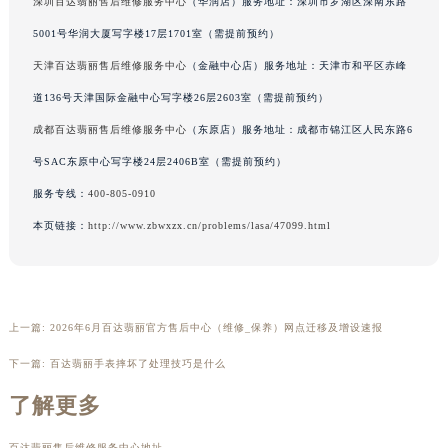
深圳百达翡丽售后维修服务中心
（华润店）服务地址：深圳市罗湖区深南东路
广西壮族自治区河池市金城江区金城江街道朝阳路百达翡丽售后服务中心（需提前预约）
5001号华润大厦写字楼17层1701室（需提前预约）
广西壮族自治区贺州市八步区城东街道灵峰南路百达翡丽售后服务中心（需提前预约）
天津百达翡丽售后维修服务中心
（金融中心店）服务地址：天津市和平区赤峰
广西壮族自治区来宾市兴宾区桂中大道百达翡丽售后服务中心（需提前预约）
道136号天津国际金融中心写字楼26层2603室（需提前预约）
广西壮族自治区柳州市城中区中山中路百达翡丽售后服务中心（需提前预约）
成都百达翡丽售后维修服务中心
（东原店）服务地址：成都市锦江区人民东路6
广西壮族自治区钦州市钦南区金海湾东大街百达翡丽售后服务中心（需提前预约）
广西壮族自治区梧州市万秀区龙湖镇高旺路百达翡丽售后服务中心（需提前预约）
号SAC东原中心写字楼24层2406B室（需提前预约）
广西壮族自治区玉林市玉州区金玉路百达翡丽售后服务中心（需提前预约）
服务专线：
400-805-0910
海南省儋州市儋州市那大镇兰洋北路百达翡丽售后服务中心（需提前预约）
本页链接：
http://www.zbwxzx.cn/problems/lasa/47099.html
海南省东方市八所镇解放西路百达翡丽售后服务中心（需提前预约）
海南省琼海市嘉积镇东风路百达翡丽售后服务中心（需提前预约）
海南省三沙市西沙区西沙群岛永兴岛北京路百达翡丽售后服务中心（需提前预约）
海南省三亚市吉阳区迎宾路百达翡丽售后服务中心（需提前预约）
上一篇:
2026年6月百达翡丽官方售后中心（维修_保养）网点迁移及增设速报
海南省万宁市万城镇解放路百达翡丽售后服务中心（需提前预约）
下一篇:
百达翡丽手表摔坏了处理技巧是什么
海南省文昌市文城镇教育东路百达翡丽售后服务中心（需提前预约）
了解更多
海南省五指山市通什镇三月三大道百达翡丽售后服务中心（需提前预约）
香港特别行政区尖沙咀区油尖旺区广东道百达翡丽售后服务中心（需提前预约）
百达翡丽售后维修服务中心地址