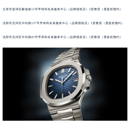
吉林省辽源市龙山区人民大街百达翡丽售后服务中心（需提前预约）
太原市迎泽区解放路15号亨得利名表服务中心（品牌授权店）3层整层（需提前预约）
吉林省梅河口市新华街道梅河大街百达翡丽售后服务中心（需提前预约）
吉林省四平市铁东区紫气大路与南九经街交汇处百达翡丽售后服务中心（需提前预约）
沈阳市沈河区中街路137号亨得利名表服务中心（品牌授权店）1层整层（需提前预约）
吉林省松原市宁江区五环大街百达翡丽售后服务中心（需提前预约）
沈阳市沈河区中街路83号亨得利名表服务中心（品牌授权店）1层整层（需提前预约）
吉林省通化市东昌区环通乡江南大街百达翡丽售后服务中心（需提前预约）
吉林省延边市延吉市解放路百达翡丽售后服务中心（需提前预约）
辽宁省鞍山市铁东区站前街百达翡丽售后服务中心（需提前预约）
辽宁省本溪市平山区胜利路百达翡丽售后服务中心（需提前预约）
辽宁省朝阳市双塔区新华路百达翡丽售后服务中心（需提前预约）
辽宁省丹东市振兴区七经街百达翡丽售后服务中心（需提前预约）
辽宁省抚顺市新抚区东一路百达翡丽售后服务中心（需提前预约）
辽宁省阜新市海州区解放大街百达翡丽售后服务中心（需提前预约）
辽宁省葫芦岛市连山区中央路百达翡丽售后服务中心（需提前预约）
辽宁省锦州市古塔区中央大街百达翡丽售后服务中心（需提前预约）
辽宁省辽阳市白塔区新运大街百达翡丽售后服务中心（需提前预约）
辽宁省盘锦市兴隆台区石油大街百达翡丽售后服务中心（需提前预约）