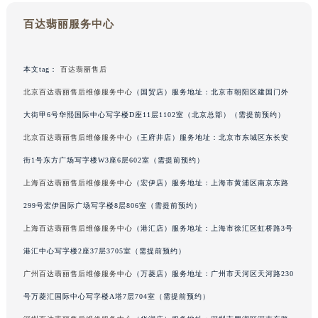
广东省梅州市梅江区金燕大道百达翡丽售后服务中心（需提前预约）
百达翡丽服务中心
广东省清远市清城区湖西路百达翡丽售后服务中心（需提前预约）
广东省汕头市龙湖区长平路百达翡丽售后服务中心（需提前预约）
本文tag：
百达翡丽售后
广东省汕尾市城区香洲街道园林社区翠园街百达翡丽售后服务中心（需提前预约）
北京百达翡丽售后维修服务中心
（国贸店）服务地址：北京市朝阳区建国门外
广东省韶关市武江区芙蓉新区与老城中心交汇处百达翡丽售后服务中心（需提前预约）
广东省深圳市罗湖区深南东路5001号华润大厦17层1701室百达翡丽售后服务中心（需提前预约）
大街甲6号华熙国际中心写字楼D座11层1102室（北京总部）（需提前预约）
广东省阳江市江城区东风一路百达翡丽售后服务中心（需提前预约）
北京百达翡丽售后维修服务中心
（王府井店）服务地址：北京市东城区东长安
广东省云浮市云城区金山路百达翡丽售后服务中心（需提前预约）
街1号东方广场写字楼W3座6层602室（需提前预约）
广东省湛江市赤坎区观海北路百达翡丽售后服务中心（需提前预约）
上海百达翡丽售后维修服务中心
（宏伊店）服务地址：上海市黄浦区南京东路
广东省肇庆市端州区信安大道与砚都大道交汇处百达翡丽售后服务中心（需提前预约）
299号宏伊国际广场写字楼8层806室（需提前预约）
广西壮族自治区百色市右江区中山二路百达翡丽售后服务中心（需提前预约）
上海百达翡丽售后维修服务中心
（港汇店）服务地址：上海市徐汇区虹桥路3号
广西壮族自治区北海市海城区北京路百达翡丽售后服务中心（需提前预约）
港汇中心写字楼2座37层3705室（需提前预约）
广西壮族自治区崇左市江州区石景林街道友谊大道与丽川路交汇处百达翡丽售后服务中心（需提前预约）
广西壮族自治区防城港市港口区金花茶大道百达翡丽售后服务中心（需提前预约）
广州百达翡丽售后维修服务中心
（万菱店）服务地址：广州市天河区天河路230
广西壮族自治区贵港市港北区港城街道布山大道与仙衣路交叉口百达翡丽售后服务中心（需提前预约）
号万菱汇国际中心写字楼A塔7层704室（需提前预约）
广西壮族自治区桂林市秀峰区红岭路百达翡丽售后服务中心（需提前预约）