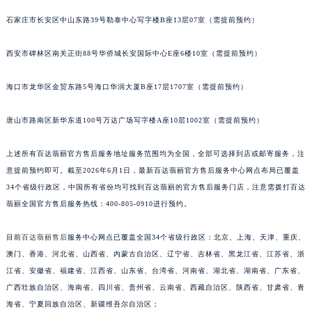
安徽省亳州市谯城区魏武大道百达翡丽售后服务中心（需提前预约）
石家庄市长安区中山东路39号勒泰中心写字楼B座13层07室（需提前预约）
安徽省池州市贵池区长江路百达翡丽售后服务中心（需提前预约）
安徽省滁州市琅琊区南谯北路百达翡丽售后服务中心（需提前预约）
西安市碑林区南关正街88号华侨城长安国际中心E座6楼10室（需提前预约）
安徽省阜阳市颍州区颍州北路百达翡丽售后服务中心（需提前预约）
海口市龙华区金贸东路5号海口华润大厦B座17层1707室（需提前预约）
安徽省淮北市相山区淮海路百达翡丽售后服务中心（需提前预约）
安徽省淮南市田家庵区国庆中路百达翡丽售后服务中心（需提前预约）
唐山市路南区新华东道100号万达广场写字楼A座10层1002室（需提前预约）
安徽省黄山市屯溪区黄山西路百达翡丽售后服务中心（需提前预约）
安徽省六安市金安区解放中路百达翡丽售后服务中心（需提前预约）
上述所有百达翡丽官方售后服务地址服务范围均为全国，全部可选择到店或邮寄服务，注
安徽省马鞍山市雨山区湖南西路百达翡丽售后服务中心（需提前预约）
意提前预约即可。截至2026年6月1日，最新百达翡丽官方售后服务中心网点布局已覆盖
34个省级行政区，中国所有省份均可找到百达翡丽的官方售后服务门店，注意需拨打百达
安徽省宿州市埇桥区人民中路百达翡丽售后服务中心（需提前预约）
翡丽全国官方售后服务热线：400-805-0910进行预约。
安徽省铜陵市铜官区石城大道百达翡丽售后服务中心（需提前预约）
安徽省芜湖市镜湖区中山路步行街百达翡丽售后服务中心（需提前预约）
目前
百达翡丽售后
服务中心网点已覆盖全国34个省级行政区：北京、上海、天津、重庆、
安徽省宣城市宣州区叠嶂西路百达翡丽售后服务中心（需提前预约）
澳门、香港、河北省、山西省、内蒙古自治区、辽宁省、吉林省、黑龙江省、江苏省、浙
福建省龙岩市新罗区九一南路百达翡丽售后服务中心（需提前预约）
江省、安徽省、福建省、江西省、山东省、台湾省、河南省、湖北省、湖南省、广东省、
福建省南平市建阳区人民西路百达翡丽售后服务中心（需提前预约）
广西壮族自治区、海南省、四川省、贵州省、云南省、西藏自治区、陕西省、甘肃省、青
海省、宁夏回族自治区、新疆维吾尔自治区；
福建省宁德市蕉城区天湖东路百达翡丽售后服务中心（需提前预约）