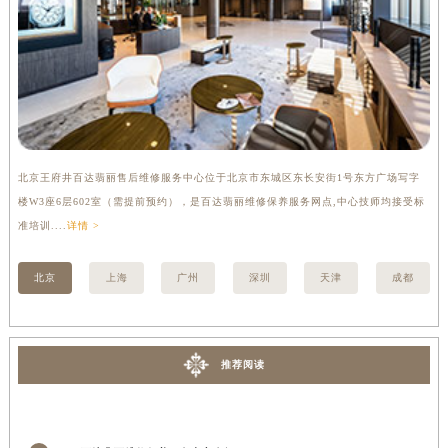
河南省信阳市浉河区东方红大道百达翡丽售后服务中心（需提前预约）
河南省许昌市魏都区建安大道与八龙路交叉口百达翡丽售后服务中心（需提前预约）
河南省郑州市二七区民主路10号华润大厦29层2905室百达翡丽售后服务中心（需提前预约）
河南省周口市川汇区七一路百达翡丽售后服务中心（需提前预约）
河南省驻马店市驿城区乐山大道与置地大道交叉口百达翡丽售后服务中心（需提前预约）
湖北省鄂州市鄂城区文星大道百达翡丽售后服务中心（需提前预约）
北京王府井百达翡丽售后维修服务中心位于北京市东城区东长安街1号东方广场写字
上
湖北省黄冈市黄州区赤壁大道百达翡丽售后服务中心（需提前预约）
楼W3座6层602室（需提前预约），是百达翡丽维修保养服务网点,中心技师均接受标
3
湖北省黄石市黄石港区武汉路百达翡丽售后服务中心（需提前预约）
准培训....
详情 >
详情
湖北省荆门市东宝中天街步行街百达翡丽售后服务中心（需提前预约）
湖北省荆州市荆州区荆中路百达翡丽售后服务中心（需提前预约）
北京
上海
广州
深圳
天津
成都
湖北省十堰市茅箭区人民北路百达翡丽售后服务中心（需提前预约）
湖北省随州市曾都区青年路百达翡丽售后服务中心（需提前预约）
湖北省咸宁市咸安区长安大道百达翡丽售后服务中心（需提前预约）
推荐阅读
湖北省襄阳市樊城区长虹路与人民路交叉口百达翡丽售后服务中心（需提前预约）
湖北省孝感市孝南区复兴大道百达翡丽售后服务中心（需提前预约）
湖北省宜昌市西陵区夷陵大道与港窑路百达翡丽售后服务中心（需提前预约）