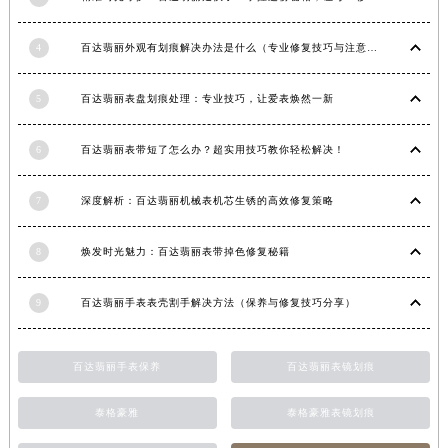
甘肃省合作市人民街百达翡丽售后服务中心（需提前预约）
甘肃省嘉峪关市雄关区新华中路百达翡丽售后服务中心（需提前预约）
4
百达翡丽外观有划痕解决办法是什么（专业修复技巧与注意事项）
甘肃省金昌市金川区北京路百达翡丽售后服务中心（需提前预约）
5
百达翡丽表盘划痕处理：专业技巧，让爱表焕然一新
甘肃省酒泉市肃州区西大街百达翡丽售后服务中心（需提前预约）
甘肃省临夏市城南街道团结路百达翡丽售后服务中心（需提前预约）
6
百达翡丽表带短了怎么办？超实用技巧教你轻松解决！
甘肃省陇南市武都区人民路百达翡丽售后服务中心（需提前预约）
甘肃省平凉市崆峒区西大街百达翡丽售后服务中心（需提前预约）
7
深度解析：百达翡丽机械表机芯生锈的高效修复策略
甘肃省庆阳市西峰区南大街百达翡丽售后服务中心（需提前预约）
甘肃省天水市秦州区民主路百达翡丽售后服务中心（需提前预约）
8
焕发时光魅力：百达翡丽表带掉色修复秘籍
甘肃省武威市凉州区迎宾路百达翡丽售后服务中心（需提前预约）
甘肃省张掖市甘州区民乐北路百达翡丽售后服务中心（需提前预约）
9
百达翡丽手表表壳割手解决方法（保养与修复技巧分享）
宁夏回族自治区固原市原州区文化街百达翡丽售后服务中心（需提前预约）
宁夏回族自治区石嘴山市大武口区贺兰山路百达翡丽售后服务中心（需提前预约）
百达翡丽手表保养
百达翡丽表镜划痕
宁夏回族自治区吴忠市利通区开元大道百达翡丽售后服务中心（需提前预约）
宁夏回族自治区银川市兴庆区新华东路97号新百中心C馆一层C1-18号商铺百达翡丽售后服务中心（需提前预约）
泰格豪雅
泰格豪雅表镜划痕
宁夏回族自治区中卫市沙坡头区鼓楼东街百达翡丽售后服务中心（需提前预约）