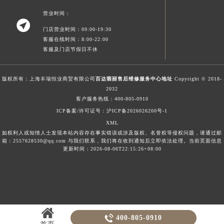
新疆维吾尔自治区可克达拉市幸福路百达翡丽售后服务中心（需提前预约）
营业时间：

新疆维吾尔自治区克拉玛依市克拉玛依区友谊路百达翡丽售后服务中心（需提前预约）
门店营业时间：09:00-19:30
新疆维吾尔自治区库车市库车市文化东路百达翡丽售后服务中心（需提前预约）
客服在线时间：8:00-22:00
客服及门店节假日不休
新疆维吾尔自治区库尔勒市库尔勒市人民东路百达翡丽售后服务中心（需提前预约）
新疆维吾尔自治区奎屯市团结西街百达翡丽售后服务中心（需提前预约）
版权所有：上海丰瑞恒业商贸有限公司
百达翡丽售后维修服务中心地址
Copyright © 2018-
新疆维吾尔自治区昆玉市昆泉街百达翡丽售后服务中心（需提前预约）
2032
新疆维吾尔自治区沙湾市三道河子镇世纪大道南路百达翡丽售后服务中心（需提前预约）
客户服务热线：
400-805-0910
新疆维吾尔自治区石河子市北二路百达翡丽售后服务中心（需提前预约）
ICP备案/许可证号：沪ICP备2026026200号-1
新疆维吾尔自治区双河市光明路百达翡丽售后服务中心（需提前预约）
XML
如权利人或知情人士发现本站内容存在事实错误或涉及版权、名誉权等侵权问题，请通过邮
新疆维吾尔自治区塔城市塔城地区闻琴路百达翡丽售后服务中心（需提前预约）
箱：2557628530@qq.com 与我们联系，我们将在收到通知后立即依法处理。当前页面信息
更新时间：2026-08-06T22:15:26+08:00
新疆维吾尔自治区铁门关市兴疆路百达翡丽售后服务中心（需提前预约）
新疆维吾尔自治区图木舒克市图木舒克市中兴街百达翡丽售后服务中心（需提前预约）
新疆维吾尔自治区吐鲁番市高昌区文化中路文化中路百达翡丽售后服务中心（需提前预约）
新疆维吾尔自治区乌苏市乌鲁木齐北路百达翡丽售后服务中心（需提前预约）
新疆维吾尔自治区五家渠市长征西街百达翡丽售后服务中心（需提前预约）

400-805-0910
新疆维吾尔自治区新星市东风路百达翡丽售后服务中心（需提前预约）