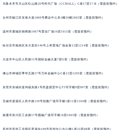
乌鲁木齐市天山区红山路26号时代广场（CCMALL）C座17层17-B（需提前预约）
辽宁省铁岭市银州区南马路百达翡丽售后服务中心（需提前预约）
辽宁省营口市站前区市府路与渤海大街交叉口百达翡丽售后服务中心（需提前预约）
台州市椒江区东海大道1800号腾达中心东1幢20楼2002室（需提前预约）
辽宁省沈阳市沈河区中街路137号亨得利名表维修授权店1楼百达翡丽售后服务中心（需提前预约）
辽宁省沈阳市沈河区中街路83号亨得利名表维修授权店1楼百达翡丽售后服务中心（需提前预约）
温州市鹿城区锦绣路1067号置信广场10层1015室（需提前预约）
北京市朝阳区建国门外大街甲6号华熙国际中心D座11层1102室百达翡丽售后服务中心（北京总部）（需提前预约）
哈尔滨市南岗区东大直街146号上和置地广场金座12层1214室（需提前预约）
北京市东城区东长安街1号王府井东方广场W3座6层602室百达翡丽售后服务中心（需提前预约）
河北省保定市竞秀区朝阳北大街北国先天下百达翡丽售后服务中心（需提前预约）
大连市中山区人民路15号国际金融大厦7层G室（需提前预约）
内蒙古自治区阿拉善盟市左旗土尔扈特大街百达翡丽售后服务中心（需提前预约）
内蒙古自治区巴彦淖尔市临河区新华街百达翡丽售后服务中心（需提前预约）
佛山市禅城区季华五路57号万科金融中心C座12层1205室（需提前预约）
内蒙古自治区包头市青山区幸福路甲3号王府井百货名表维修百达翡丽售后服务中心（需提前预约）
内蒙古自治区赤峰市红山区哈达街百达翡丽售后服务中心（需提前预约）
东莞市东城街道鸿福东路1号民盈国贸中心T1写字楼9层907室（需提前预约）
内蒙古自治区鄂尔多斯市东胜区伊金霍洛街百达翡丽售后服务中心（需提前预约）
无锡市梁溪区人民中路139号恒隆广场写字楼1座11层1104室（需提前预约）
内蒙古自治区呼伦贝尔市海拉尔区中央街百达翡丽售后服务中心（需提前预约）
内蒙古自治区通辽市科尔沁区明仁大街百达翡丽售后服务中心（需提前预约）
南通市崇川区工农路57号圆融广场写字楼16层1603室（需提前预约）
内蒙古自治区乌海市海勃湾区人民南路百达翡丽售后服务中心（需提前预约）
内蒙古自治区乌兰察布市集宁区恩和大街百达翡丽售后服务中心（需提前预约）
苏州市苏州工业园区星港街199号苏州中心办公楼C座22层08室（需提前预约）