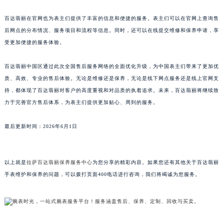
澳门特别行政区风顺堂区南湾大马路百达翡丽售后服务中心（需提前预约）
百达翡丽在官网也为表主们提供了丰富的信息和便捷的服务。表主们可以在官网上查询售
澳门特别行政区花地玛堂区关闸广场百达翡丽售后服务中心（需提前预约）
后网点的分布情况、服务项目和流程等信息。同时，还可以在线提交维修和保养申请，享
澳门特别行政区花王堂区大三巴商圈百达翡丽售后服务中心（需提前预约）
受更加便捷的服务体验。
澳门特别行政区嘉模堂区官也街百达翡丽售后服务中心（需提前预约）
澳门省路氹城市金光大道百达翡丽售后服务中心（需提前预约）
百达翡丽中国区通过此次全国售后服务网络的全面优化升级，为中国表主们带来了更加优
质、高效、专业的售后体验。无论是维修还是保养，无论是线下网点服务还是线上官网支
澳门特别行政区望德堂区塔石广场百达翡丽售后服务中心（需提前预约）
持，都体现了百达翡丽对客户的高度重视和对品质的执着追求。未来，百达翡丽将继续致
福建省福州市鼓楼区五四路128-1号恒力城写字楼15层03室百达翡丽售后服务中心（需提前预约）
力于完善官方售后体系，为表主们提供更加贴心、周到的服务。
福建省厦门市思明区湖滨东路95号万象城华润大厦B座11层1104室百达翡丽售后服务中心（需提前预约）
广东省潮州市潮安区新风路与潮汕路交汇处百达翡丽售后服务中心（需提前预约）
最后更新时间：2026年6月1日
广东省广州市天河区天河路230号万菱汇国际中心A塔7层704室百达翡丽售后服务中心（需提前预约）
广东省广州市越秀区环市东路371-375号世界贸易中心大厦南塔15层1507室百达翡丽售后服务中心（需提前预约）
以上就是
拉萨百达翡丽保养服务中心
为您分享的精彩内容。如果您还有其他关于百达翡丽
广东省河源市源城区越王大道百达翡丽售后服务中心（需提前预约）
手表维护和保养的问题，可以拨打页面400电话进行咨询，我们将竭诚为您服务。
广东省惠州市惠城区江北文昌一路7号华贸大厦1座30层3005室百达翡丽售后服务中心（需提前预约）
广东省江门市蓬江区广场西路百达翡丽售后服务中心（需提前预约）
广东省揭阳市榕城进贤门步行街百达翡丽售后服务中心（需提前预约）
广东省茂名市电白区水东街道迎宾大道百达翡丽售后服务中心（需提前预约）