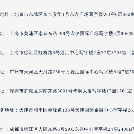
址：北京市朝阳区建国门外大街甲6号华熙国际中心写字楼D座1
达翡丽售后服务中心（需提前预约）
经街交汇处百达翡丽售后服务中心（需提前预约）
地址：北京市东城区东长安街1号东方广场写字楼W3座6层602
丽售后服务中心（需提前预约）
百达翡丽售后服务中心（需提前预约）
址：上海市黄浦区南京东路299号宏伊国际广场写字楼8层806室
售后服务中心（需提前预约）
售后服务中心（需提前预约）
售后服务中心（需提前预约）
址：上海市徐汇区虹桥路3号港汇中心写字楼2座37层3705室（
售后服务中心（需提前预约）
售后服务中心（需提前预约）
址：广州市天河区天河路230号万菱汇国际中心写字楼A塔7层70
售后服务中心（需提前预约）
丽售后服务中心（需提前预约）
址：深圳市罗湖区深南东路5001号华润大厦写字楼17层1701室
丽售后服务中心（需提前预约）
丽售后服务中心（需提前预约）
丽售后服务中心（需提前预约）
务地址：天津市和平区赤峰道136号天津国际金融中心写字楼26
翡丽售后服务中心（需提前预约）
售后服务中心（需提前预约）