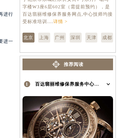
于北京市东城区东长安街1号东方广场写
市徐汇区虹
字楼W3座6层602室（需提前预约），是
层3705
再进行
百达翡丽维修保养服务网点,中心技师均接
修保养服务
）
受标准培训....
详情 >
训....
详情 
北京
上海
广州
深圳
天津
成都
要进一
推荐阅读
1
百达翡丽维修保养服务中心介绍 | PatekPhilippe