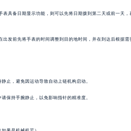
心写字楼24层2406B室（需提前预约）
代广场写字楼9层902室（需提前预约）
的手表具备日期显示功能，则可以先将日期拨到第二天或前一天，
号世茂环球金融中心写字楼（芙蓉广场）10层13室（需提前预约
楼29层2905室（需提前预约）
表服务中心（品牌授权店）3层整层（需提前预约）
议在出发前先将手表的时间调整到目的地时间，并在到达后根据需
表服务中心（品牌授权店）1层整层（需提前预约）
表服务中心（品牌授权店）1层整层（需提前预约）
（CCMALL）C座17层17-B（需提前预约）
10层1015室（需提前预约）
心T2座写字楼29层03室（需提前预约）
持静止，避免因运动导致自动上链机构启动。
厦7层G室（需提前预约）
心C座12层1205室（需提前预约）
中请保持手腕静止，以免影响指针的精准度。
中心T1写字楼9层907室（需提前预约）
写字楼1座11层1104室（需提前预约）
楼16层1603室（需提前预约）
中心办公楼C座22层08室（需提前预约）