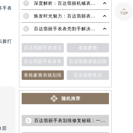
7
深度解析：百达翡丽机械表机芯生锈的高效修复策略

坏手表
8
焕发时光魅力：百达翡丽表带掉色修复秘籍
9
百达翡丽手表表壳割手解决方法（保养与修复技巧分享）
以拨打
百达翡丽手表清洁
泰格豪雅
百达翡丽手表保养
百达翡丽表镜划痕
泰格豪雅表镜划痕
百达翡丽售后
随机推荐
1
百达翡丽手表划痕修复秘籍：一文掌握专业护理技巧