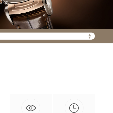
▲
▼
陆需加拨“+86”）

一