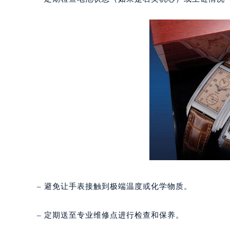
– 定期检查电池状态（如果是石英机芯）或上链情况
武汉市江汉区解放大道686号世界贸易
南宁市青秀区金湖路59号地王大厦12
合肥市蜀山区潜山路111号万象城华润
泉州市丰泽区宝洲路729号浦西万达中
青岛市南区山东路6号华润大厦B座2
烟台市芝罘区胜利路139号万达金融中
长春市朝阳区西安大路727号中银大厦
贵阳市南明区都司高架桥路33号亨特
昆明市盘龙区北京路928号同德昆明
石家庄市长安区中山东路39号勒泰中
西安市碑林区南关正街88号华侨城长
海口市龙华区金贸东路5号海口华润大厦
唐山市路南区新华东道100号万达广场
– 避免让手表接触到极端温度或化学物质。
台州市椒江区东海大道1800号腾达中
内蒙古自治区呼和浩特市玉泉区大学西
– 定期送至专业维修点进行检查和保养。
甘肃省兰州市七里河区西津西路16号兰