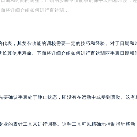
于日期和时间的调整，正确的步骤不仅能够确保手表的精准度，
楼1号楼18层1803室（需提前预约）
字楼1号楼16层1604室（需提前预约）
下面将详细介绍如何进行百达翡…
务中心东塔写字楼（华润万象城）17层1706室（需提前预约）
场办公楼20层2009室（需提前预约）
写字楼A座5层503-5室（需提前预约）
的代表，其复杂功能的调校需要一定的技巧和经验。对于日期和
广场写字楼4号楼22层2209室（需提前预约）
际中心写字楼8层805室（需提前预约）
延长其使用寿命。下面将详细介绍如何进行百达翡丽手表日期和
易中心写字楼A座13层1304室（需提前预约）
绿地双子塔（中央广场）A1座办公楼14层07室（需提前预约）
心写字楼（万象城）15层1508室（需提前预约）
际中心写字楼A塔7层704室（需提前预约）
世界贸易中心大厦南塔写字楼15层07室（需提前预约）
首先要确认手表处于静止状态，即没有在运动中或受到震动。这有
厦写字楼17层1701室（需提前预约）
厦写字楼1座30层05室（需提前预约）
字楼B座11层1104室（需提前预约）
个专业的表针工具来进行调整。这种工具可以精确地控制指针移动
写字楼15层03室（需提前预约）