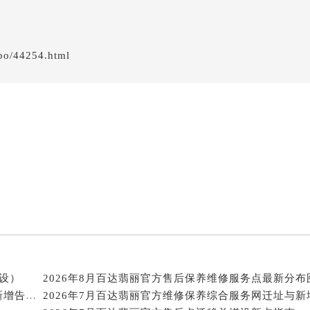
址：成都市锦江区人民东路6号SAC东原中心写字楼24层2406B
街交叉口百达翡丽售后服务中心（需提前预约）
得利名表维修授权店1楼百达翡丽售后服务中心（需提前预约）
得利名表维修授权店1楼百达翡丽售后服务中心（需提前预约）
bo/44254.html
国际中心D座11层1102室百达翡丽售后服务中心（北京总部）
广场W3座6层602室百达翡丽售后服务中心（需提前预约）
先天下百达翡丽售后服务中心（需提前预约）
特大街百达翡丽售后服务中心（需提前预约）
街百达翡丽售后服务中心（需提前预约）
3号王府井百货名表维修百达翡丽售后服务中心（需提前预约）
达翡丽售后服务中心（需提前预约）
霍洛街百达翡丽售后服务中心（需提前预约）
央街百达翡丽售后服务中心（需提前预约）
街百达翡丽售后服务中心（需提前预约）
路百达翡丽售后服务中心（需提前预约）
大街百达翡丽售后服务中心（需提前预约）
新设）
市光明街与额尔敦路交叉口百达翡丽售后服务中心（需提前预约
2026年7月百达翡丽官方服务中心保养维修网点搬迁新增告示文本发布