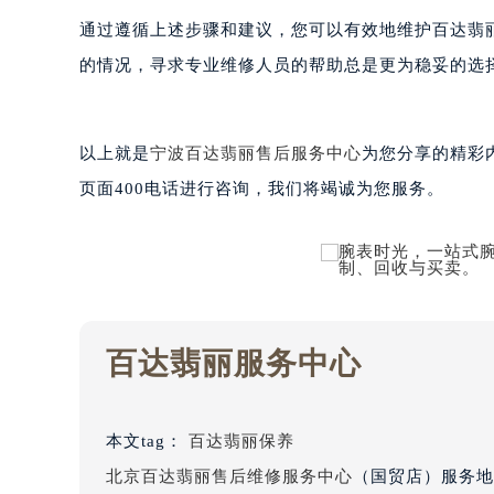
重庆市解放碑渝中区民权路28号英利
通过遵循上述步骤和建议，您可以有效地维护百达翡
黑龙江省大庆市萨尔图区会战大街百
的情况，寻求专业维修人员的帮助总是更为稳妥的选
黑龙江省鹤岗市向阳区红军路百达翡
黑龙江省黑河市爱辉区中央街百达翡
黑龙江省鸡西市鸡冠区红军路百达翡
以上就是
宁波百达翡丽售后服务中心
为您分享的精彩
黑龙江省佳木斯市向阳区长安路百达
页面400电话进行咨询，我们将竭诚为您服务。
黑龙江省牡丹江市东安区太平路百达
黑龙江省七台河市桃山区大同街百达
黑龙江省齐齐哈尔市龙沙区龙华路百
黑龙江省双鸭山市尖山区新兴大街百
黑龙江省绥化市北林区新华街与康庄
黑龙江省伊春市伊美区通河路百达翡
百达翡丽服务中心
吉林省白城市洮北区明仁南街百达翡
吉林省白山市浑江区浑江大街百达翡
吉林省吉林市船营区河南街百达翡丽
本文tag：
百达翡丽保养
吉林省辽源市龙山区人民大街百达翡