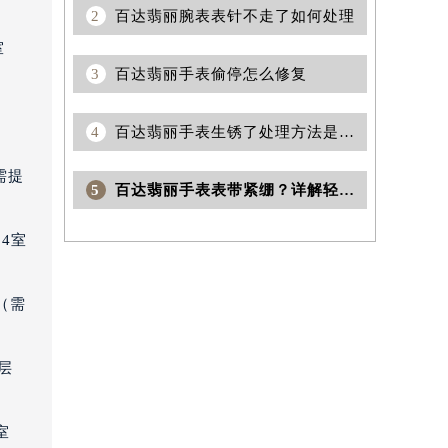
1层
2
百达翡丽腕表表针不走了如何处理
室
3
百达翡丽手表偷停怎么修复
4
百达翡丽手表生锈了处理方法是什么
需提
5
百达翡丽手表表带紧绷？详解轻松解决方法，舒适佩戴不再难！
4室
（需
层