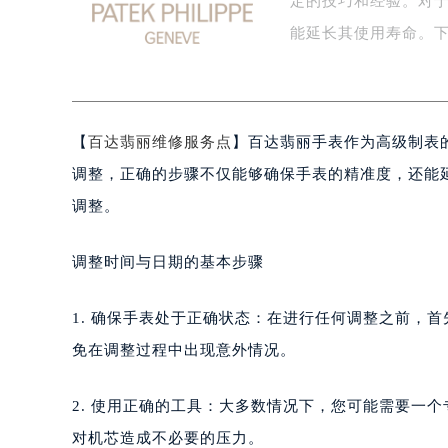
定的技巧和经验。对
扬州市邗江区国展路29号星耀天地写字
盐城市盐都区世纪大道5号盐城金融城写
能延长其使用寿命。
泰州市海陵区永定东路399号置地商
宁波市江北区大闸南路500号来福士广
杭州市上城区钱江路1366号华润大厦
【
百达翡丽维修服务点
】百达翡丽手表作为高级制表
金华市金东区东市南街777号金华万达
绍兴市越城区胜利东路379号世茂天
调整，正确的步骤不仅能够确保手表的精准度，还能
嘉兴市南湖区广益路705号嘉兴世界贸
调整。
南昌市红谷滩新区红谷中大道998号
济南市历下区经十路11111号华润中
调整时间与日期的基本步骤
广州市天河区天河路230号万菱汇国
广州市越秀区环市东路371-375号
1. 确保手表处于正确状态：在进行任何调整之前，
深圳市罗湖区深南东路5001号华润大
免在调整过程中出现意外情况。
惠州市惠城区江北文昌一路7号华贸大
厦门市思明区湖滨东路95号华润大厦写
2. 使用正确的工具：大多数情况下，您可能需要一
福州市鼓楼区五四路128-1号恒力城