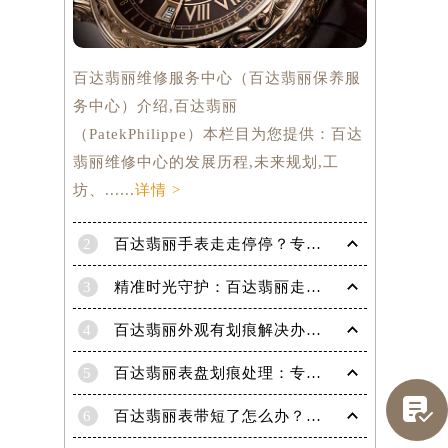
百达翡丽维修服务中心（百达翡丽保养服
务中心）介绍,百达翡丽
（PatekPhilippe）本栏目为您提供：百达
翡丽维修中心的发展历程,未来规划,工
坊、......
详情 >
2
百达翡丽手表走走停停？专业修复指南，让时间重新流畅运行
3
精准时光守护：百达翡丽走快了？掌握这份秘籍，让每一秒都精准无误！
4
百达翡丽外观有划痕解决办法是什么（专业修复技巧与注意事项）
5
百达翡丽表盘划痕处理：专业技巧，让爱表焕然一新

提前预约）
6
百达翡丽表带短了怎么办？超实用技巧教你轻松解决！