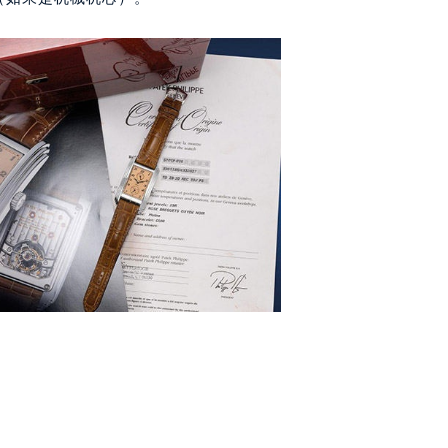
（如果是机械机芯）。
大厦38层09室（需提前预约）
楼1224室（需提前预约）
大厦B座12楼03室（需提前预约）
心写字楼A座7楼709室（需提前预约）
2层04室（需提前预约）
心A座907室（需提前预约）
A座(旺进大厦)18层09室（需提前预约）
国际金融中心14楼14D（需提前预约）
广场写字楼10层06室（需提前预约）
心写字楼B座13层07室（需提前预约）
安国际中心E座6楼10室（需提前预约）
B座17层1707室（需提前预约）
写字楼A座10层1002室（需提前预约）
心东1幢20楼2002室（需提前预约）
街70号华润万象城写字楼（鄂尔多斯大厦）23层2326室（需
州中心写字楼21层2102室（需提前预约）