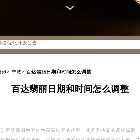
务网络优化升级公告
务热线：400-805-0910
805-0910，服务覆盖中国大陆、香港、澳门、台湾全部区域（非大
新网点地址：
国际中心写字楼D座11层1102室（北京总部）（需提前预约）
资讯
>
宁波
> 百达翡丽日期和时间怎么调整
字楼W3座6层602室（需提前预约）
百达翡丽日期和时间怎么调整
融中心写字楼26层2603室（需提前预约）
2座37层3705室（需提前预约）
际广场写字楼8层806室（需提前预约）
南京中心写字楼22层C1-1室（需提前预约）
中心写字楼5号楼10层1008室（需提前预约）
点】百达翡丽手表作为高级制表的代表，其复杂功能的调校需要
FC国际金融中心写字楼35层3508室（需提前预约）