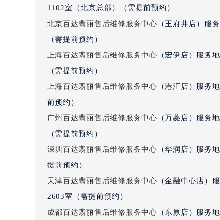
北京百达翡丽售后维修服务中心
（国贸店）服务地
吉林省梅河口市新华街道梅河大街百
1102室（北京总部）（需提前预约）
吉林省四平市铁东区紫气大路与南九
北京百达翡丽售后维修服务中心
（王府井店）服务
吉林省松原市宁江区五环大街百达翡
（需提前预约）
吉林省通化市东昌区环通乡江南大街
上海百达翡丽售后维修服务中心
（宏伊店）服务地
吉林省延边市延吉市解放路百达翡丽
辽宁省鞍山市铁东区站前街百达翡丽
（需提前预约）
辽宁省本溪市平山区胜利路百达翡丽
上海百达翡丽售后维修服务中心
（港汇店）服务地
辽宁省朝阳市双塔区新华路百达翡丽
前预约）
辽宁省丹东市振兴区七经街百达翡丽
广州百达翡丽售后维修服务中心
（万菱店）服务地
辽宁省抚顺市新抚区东一路百达翡丽
（需提前预约）
辽宁省阜新市海州区解放大街百达翡
深圳百达翡丽售后维修服务中心
（华润店）服务地
辽宁省葫芦岛市连山区中央路百达翡
提前预约）
辽宁省锦州市古塔区中央大街百达翡
辽宁省辽阳市白塔区新运大街百达翡
天津百达翡丽售后维修服务中心
（金融中心店）服
辽宁省盘锦市兴隆台区石油大街百达
2603室（需提前预约）
辽宁省铁岭市银州区南马路百达翡丽