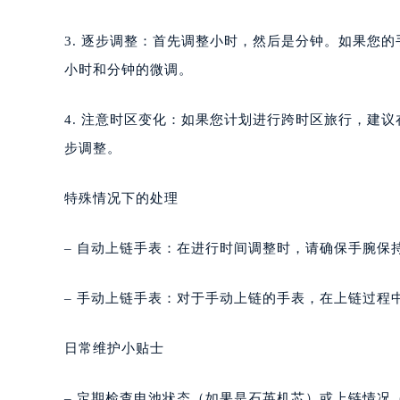
对机芯造成不必要的压力。
成都市锦江区人民东路6号SAC东原中
重庆市江北区观音桥步行街2号融恒时
3. 逐步调整：首先调整小时，然后是分钟。如果您
长沙市芙蓉区定王台街道建湘路393
小时和分钟的微调。
郑州市二七区铭功路10号华润大厦写字
太原市迎泽区解放路15号亨得利名
4. 注意时区变化：如果您计划进行跨时区旅行，建
沈阳市沈河区中街路137号亨得利名
步调整。
沈阳市沈河区中街路83号亨得利名
乌鲁木齐市天山区红山路26号时代广场
特殊情况下的处理
温州市鹿城区锦绣路1067号置信广场
哈尔滨市道里区友谊西路600号富力中
– 自动上链手表：在进行时间调整时，请确保手腕保
大连市中山区人民路15号国际金融大
佛山市禅城区季华五路57号万科金融中
– 手动上链手表：对于手动上链的手表，在上链过程
东莞市东城街道鸿福东路1号民盈国贸
无锡市梁溪区人民中路139号恒隆广场
日常维护小贴士
南通市崇川区工农路57号圆融广场写字
苏州市苏州工业园区星港街199号苏州