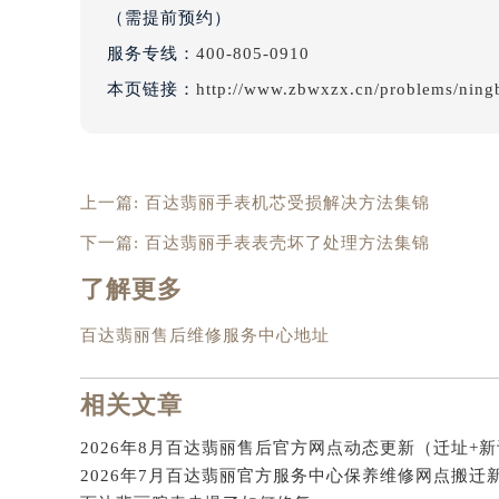
成都百达翡丽售后维修服务中心
（东原店）服务地
辽宁省营口市站前区市府路与渤海大
（需提前预约）
辽宁省沈阳市沈河区中街路137号亨
服务专线：
400-805-0910
辽宁省沈阳市沈河区中街路83号亨
本页链接：
http://www.zbwxzx.cn/problems/ning
北京市朝阳区建国门外大街甲6号华熙
北京市东城区东长安街1号王府井东方
河北省保定市竞秀区朝阳北大街北国
内蒙古自治区阿拉善盟市左旗土尔扈
上一篇:
百达翡丽手表机芯受损解决方法集锦
内蒙古自治区巴彦淖尔市临河区新华
下一篇:
百达翡丽手表表壳坏了处理方法集锦
内蒙古自治区包头市青山区幸福路甲
了解更多
内蒙古自治区赤峰市红山区哈达街百
内蒙古自治区鄂尔多斯市东胜区伊金
百达翡丽售后维修服务中心地址
内蒙古自治区呼伦贝尔市海拉尔区中
内蒙古自治区通辽市科尔沁区明仁大
相关文章
内蒙古自治区乌海市海勃湾区人民南
内蒙古自治区乌兰察布市集宁区恩和
2026年8月百达翡丽售后官方网点动态更新（迁址+
内蒙古自治区锡林郭勒盟市锡林浩特