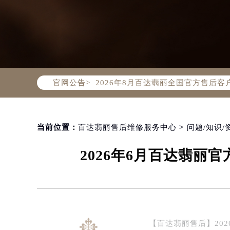
2026年8月百达翡丽中国区售后服
2026年8月百达翡丽全国官方售后客户服
官网公告>
百达翡丽官方全国统一服务热线400-
2026年8月百达翡丽售后服务中心最
北京市朝阳区建国门外大街甲6号华熙
北京市东城区东长安街1号东方广场写
当前位置：
百达翡丽售后维修服务中心
>
问题/知识/
天津市和平区赤峰道136号天津国际金
2026年6月百达翡
上海市徐汇区虹桥路3号港汇中心写字楼
上海市黄浦区南京东路299号宏伊国
南京市秦淮区中山南路1号（新街口）
常州市新北区龙锦路1590号现代传媒
徐州市鼓楼区淮海东路29号苏宁广场I
【百达翡丽售后】20
扬州市邗江区国展路29号星耀天地写字