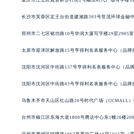
重庆市江北区观音桥步行街2号融恒时代广场写字楼9层
吉林省四平市铁东区紫气大路与南九
吉林省松原市宁江区五环大街百达翡
长沙市芙蓉区定王台街道建湘路393号世茂环球金融中
吉林省通化市东昌区环通乡江南大街
吉林省延边市延吉市解放路百达翡丽
郑州市二七区铭功路10号华润大厦写字楼29层2905
辽宁省鞍山市铁东区站前街百达翡丽
辽宁省本溪市平山区胜利路百达翡丽
太原市迎泽区解放路15号亨得利名表服务中心（品牌
辽宁省朝阳市双塔区新华路百达翡丽
辽宁省丹东市振兴区七经街百达翡丽
沈阳市沈河区中街路137号亨得利名表服务中心（品
辽宁省抚顺市新抚区东一路百达翡丽
辽宁省阜新市海州区解放大街百达翡
沈阳市沈河区中街路83号亨得利名表服务中心（品牌
辽宁省葫芦岛市连山区中央路百达翡
辽宁省锦州市古塔区中央大街百达翡
乌鲁木齐市天山区红山路26号时代广场（CCMALL）C
辽宁省辽阳市白塔区新运大街百达翡
辽宁省盘锦市兴隆台区石油大街百达
台州市椒江区东海大道1800号腾达中心东1幢20楼20
辽宁省铁岭市银州区南马路百达翡丽
辽宁省营口市站前区市府路与渤海大