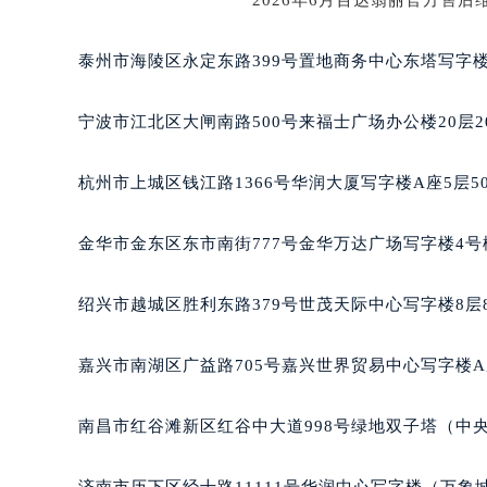
南宁市青秀区金湖路59号地王大厦12
合肥市蜀山区潜山路111号万象城华润
泰州市海陵区永定东路399号置地商务中心东塔写字楼
泉州市丰泽区宝洲路729号浦西万达中
青岛市南区山东路6号华润大厦B座2
宁波市江北区大闸南路500号来福士广场办公楼20层2
烟台市芝罘区胜利路139号万达金融中
长春市朝阳区西安大路727号中银大厦
杭州市上城区钱江路1366号华润大厦写字楼A座5层5
贵阳市南明区都司高架桥路33号亨特
昆明市盘龙区北京路928号同德昆明
金华市金东区东市南街777号金华万达广场写字楼4号楼
石家庄市长安区中山东路39号勒泰中
西安市碑林区南关正街88号华侨城长
绍兴市越城区胜利东路379号世茂天际中心写字楼8层
海口市龙华区金贸东路5号海口华润大厦
唐山市路南区新华东道100号万达广场
嘉兴市南湖区广益路705号嘉兴世界贸易中心写字楼A座
台州市椒江区东海大道1800号腾达中
内蒙古自治区呼和浩特市玉泉区大学西
南昌市红谷滩新区红谷中大道998号绿地双子塔（中央
甘肃省兰州市七里河区西津西路16号兰
重庆市解放碑渝中区民权路28号英利