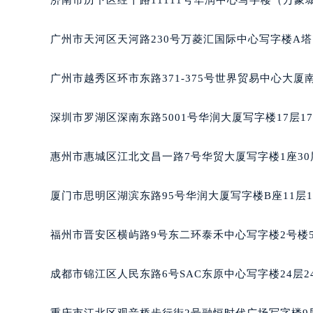
济南市历下区经十路11111号华润中心写字楼（万象城
黑龙江省大庆市萨尔图区会战大街百
黑龙江省鹤岗市向阳区红军路百达翡
广州市天河区天河路230号万菱汇国际中心写字楼A塔
黑龙江省黑河市爱辉区中央街百达翡
黑龙江省鸡西市鸡冠区红军路百达翡
广州市越秀区环市东路371-375号世界贸易中心大厦
黑龙江省佳木斯市向阳区长安路百达
黑龙江省牡丹江市东安区太平路百达
深圳市罗湖区深南东路5001号华润大厦写字楼17层1
黑龙江省七台河市桃山区大同街百达
黑龙江省齐齐哈尔市龙沙区龙华路百
惠州市惠城区江北文昌一路7号华贸大厦写字楼1座30
黑龙江省双鸭山市尖山区新兴大街百
黑龙江省绥化市北林区新华街与康庄
厦门市思明区湖滨东路95号华润大厦写字楼B座11层1
黑龙江省伊春市伊美区通河路百达翡
吉林省白城市洮北区明仁南街百达翡
福州市晋安区横屿路9号东二环泰禾中心写字楼2号楼5
吉林省白山市浑江区浑江大街百达翡
吉林省吉林市船营区河南街百达翡丽
成都市锦江区人民东路6号SAC东原中心写字楼24层2
吉林省辽源市龙山区人民大街百达翡
吉林省梅河口市新华街道梅河大街百