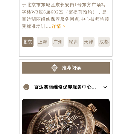
于北京市东城区东长安街1号东方广场写
市徐汇区虹
字楼W3座6层602室（需提前预约），是
层3705
）
百达翡丽维修保养服务网点,中心技师均接
修保养服务
受标准培训....
详情 >
训....
详情 
北京
上海
广州
深圳
天津
成都
推荐阅读
1
百达翡丽维修保养服务中心介绍 | PatekPhilippe