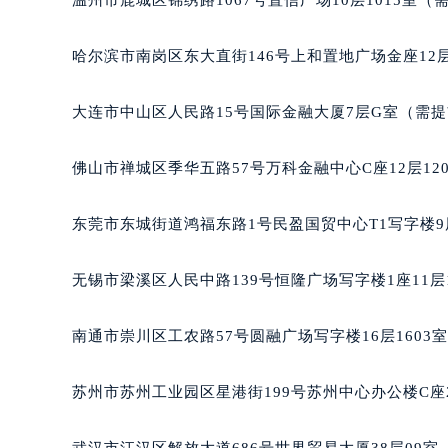
温州市鹿城区锦绣路1067号置信广场10层1015室（
辽宁省沈阳市沈河区中街路137号亨
辽宁省沈阳市沈河区中街路83号亨
哈尔滨市南岗区东大直街146号上和置地广场金座12层
北京市朝阳区建国门外大街甲6号华熙
北京市东城区东长安街1号王府井东方
大连市中山区人民路15号国际金融大厦7层G室（需
河北省保定市竞秀区朝阳北大街北国
内蒙古自治区阿拉善盟市左旗土尔扈
佛山市禅城区季华五路57号万科金融中心C座12层12
内蒙古自治区巴彦淖尔市临河区新华
内蒙古自治区包头市青山区幸福路甲
东莞市东城街道鸿福东路1号民盈国贸中心T1写字楼9
内蒙古自治区赤峰市红山区哈达街百
内蒙古自治区鄂尔多斯市东胜区伊金
无锡市梁溪区人民中路139号恒隆广场写字楼1座11层
内蒙古自治区呼伦贝尔市海拉尔区中
内蒙古自治区通辽市科尔沁区明仁大
南通市崇川区工农路57号圆融广场写字楼16层1603
内蒙古自治区乌海市海勃湾区人民南
内蒙古自治区乌兰察布市集宁区恩和
苏州市苏州工业园区星港街199号苏州中心办公楼C座
内蒙古自治区锡林郭勒盟市锡林浩特
内蒙古自治区兴安盟市乌兰浩特市兴