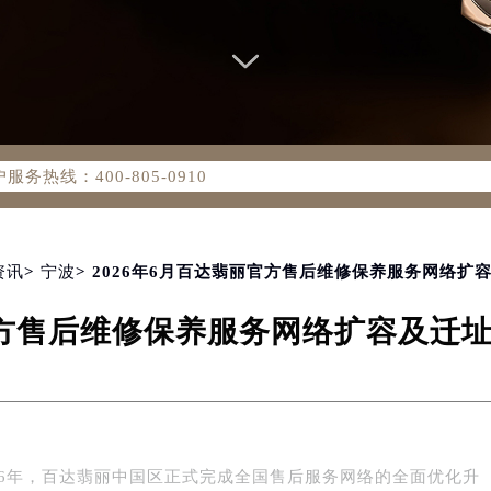
务网络优化升级公告
务热线：400-805-0910
805-0910，服务覆盖中国大陆、香港、澳门、台湾全部区域（非大
新网点地址：
国际中心写字楼D座11层1102室（北京总部）（需提前预约）
字楼W3座6层602室（需提前预约）
资讯
>
宁波
> 2026年6月百达翡丽官方售后维修保养服务网络
融中心写字楼26层2603室（需提前预约）
丽官方售后维修保养服务网络扩容及迁
2座37层3705室（需提前预约）
际广场写字楼8层806室（需提前预约）
南京中心写字楼22层C1-1室（需提前预约）
中心写字楼5号楼10层1008室（需提前预约）
FC国际金融中心写字楼35层3508室（需提前预约）
26年，百达翡丽中国区正式完成全国售后服务网络的全面优化升
楼1号楼18层1803室（需提前预约）