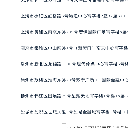
天津市和平区赤峰道136号天津国际金融中心写字楼26
重庆市江北区观音桥步行街2号融恒时
长沙市芙蓉区定王台街道建湘路393
上海市徐汇区虹桥路3号港汇中心写字楼2座37层370
郑州市二七区铭功路10号华润大厦写字
太原市迎泽区解放路15号亨得利名
上海市黄浦区南京东路299号宏伊国际广场写字楼8层
沈阳市沈河区中街路137号亨得利名
沈阳市沈河区中街路83号亨得利名
南京市秦淮区中山南路1号（新街口）南京中心写字楼2
乌鲁木齐市天山区红山路26号时代广场
温州市鹿城区锦绣路1067号置信广场
常州市新北区龙锦路1590号现代传媒中心写字楼5号楼
哈尔滨市道里区友谊西路600号富力中
大连市中山区人民路15号国际金融大
徐州市鼓楼区淮海东路29号苏宁广场IFC国际金融中心
佛山市禅城区季华五路57号万科金融中
东莞市东城街道鸿福东路1号民盈国贸
扬州市邗江区国展路29号星耀天地写字楼1号楼18层1
无锡市梁溪区人民中路139号恒隆广场
南通市崇川区工农路57号圆融广场写字
盐城市盐都区世纪大道5号盐城金融城写字楼1号楼16
苏州市苏州工业园区星港街199号苏州
武汉市江汉区解放大道686号世界贸易