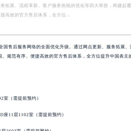
服务拓展、流程革新、客户服务热线的优化等四大举措，构建起
字楼1号楼16层1604室（需提前预约）
务中心东塔写字楼（华润万象城）17层1706室（需提前预约）
便捷高效的官方售后体系，全方位…
场办公楼20层2009室（需提前预约）
写字楼A座5层503-5室（需提前预约）
广场写字楼4号楼22层2209室（需提前预约）
成全国售后服务网络的全面优化升级。通过网点更新、服务拓展、
际中心写字楼8层805室（需提前预约）
易中心写字楼A座13层1304室（需提前预约）
国、规范有序、便捷高效的官方售后体系，全方位提升中国表主
绿地双子塔（中央广场）A1座办公楼14层07室（需提前预约）
心写字楼（万象城）15层1508室（需提前预约）
际中心写字楼A塔7层704室（需提前预约）
世界贸易中心大厦南塔写字楼15层07室（需提前预约）
厦写字楼17层1701室（需提前预约）
02室（需提前预约）
厦写字楼1座30层05室（需提前预约）
字楼B座11层1104室（需提前预约）
座11层1102室（需提前预约）
写字楼15层03室（需提前预约）
心写字楼24层2406B室（需提前预约）