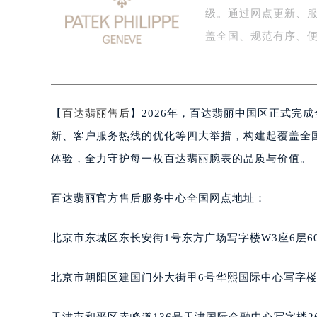
级。通过网点更新、
盐城市盐都区世纪大道5号盐城金融城写
泰州市海陵区永定东路399号置地商
盖全国、规范有序、
宁波市江北区大闸南路500号来福士广
杭州市上城区钱江路1366号华润大厦
金华市金东区东市南街777号金华万达
【
百达翡丽售后
】2026年，百达翡丽中国区正式完
绍兴市越城区胜利东路379号世茂天
嘉兴市南湖区广益路705号嘉兴世界贸
新、客户服务热线的优化等四大举措，构建起覆盖全
南昌市红谷滩新区红谷中大道998号
体验，全力守护每一枚百达翡丽腕表的品质与价值。
济南市历下区经十路11111号华润中
广州市天河区天河路230号万菱汇国
百达翡丽官方售后服务中心全国网点地址：
广州市越秀区环市东路371-375号
深圳市罗湖区深南东路5001号华润大
北京市东城区东长安街1号东方广场写字楼W3座6层6
惠州市惠城区江北文昌一路7号华贸大
厦门市思明区湖滨东路95号华润大厦写
北京市朝阳区建国门外大街甲6号华熙国际中心写字楼D
福州市鼓楼区五四路128-1号恒力城
成都市锦江区人民东路6号SAC东原中