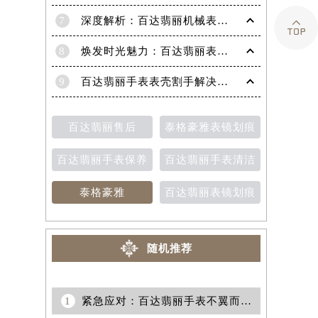
7
深度解析：百达翡丽机械表机芯生锈的高效修复策略

8
焕发时光魅力：百达翡丽表带掉色修复秘籍
9
百达翡丽手表表壳割手解决方法（保养与修复技巧分享）
百达翡丽售后
泰格豪雅表镜划痕
百达翡丽手表保养
百达翡丽手表清洁
泰格豪雅
百达翡丽表镜划痕
随机推荐
1
紧急应对：百达翡丽手表不翼而飞，高效挂失指南助你安然无恙