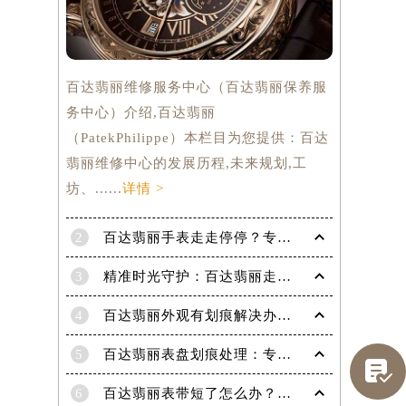
百达翡丽维修服务中心（百达翡丽保养服
务中心）介绍,百达翡丽
（PatekPhilippe）本栏目为您提供：百达
翡丽维修中心的发展历程,未来规划,工
坊、......
详情 >
2
百达翡丽手表走走停停？专业修复指南，让时间重新流畅运行
3
精准时光守护：百达翡丽走快了？掌握这份秘籍，让每一秒都精准无误！
4
百达翡丽外观有划痕解决办法是什么（专业修复技巧与注意事项）
提前预约）
5
百达翡丽表盘划痕处理：专业技巧，让爱表焕然一新

6
百达翡丽表带短了怎么办？超实用技巧教你轻松解决！