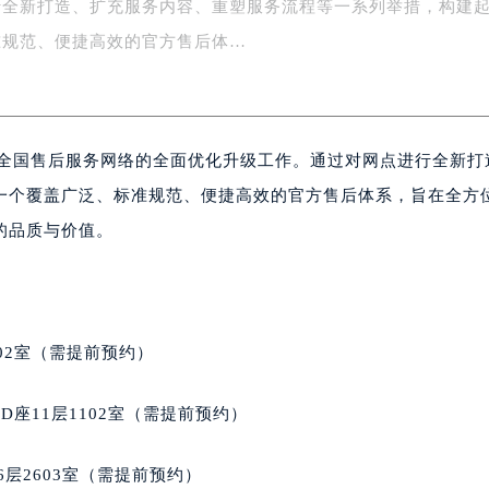
行全新打造、扩充服务内容、重塑服务流程等一系列举措，构建
楼1号楼18层1803室（需提前预约）
字楼1号楼16层1604室（需提前预约）
准规范、便捷高效的官方售后体…
务中心东塔写字楼（华润万象城）17层1706室（需提前预约）
场办公楼20层2009室（需提前预约）
写字楼A座5层503-5室（需提前预约）
成全国售后服务网络的全面优化升级工作。通过对网点进行全新打
广场写字楼4号楼22层2209室（需提前预约）
际中心写字楼8层805室（需提前预约）
一个覆盖广泛、标准规范、便捷高效的官方售后体系，旨在全方
易中心写字楼A座13层1304室（需提前预约）
的品质与价值。
绿地双子塔（中央广场）A1座办公楼14层07室（需提前预约）
心写字楼（万象城）15层1508室（需提前预约）
际中心写字楼A塔7层704室（需提前预约）
世界贸易中心大厦南塔写字楼15层07室（需提前预约）
02室（需提前预约）
厦写字楼17层1701室（需提前预约）
厦写字楼1座30层05室（需提前预约）
座11层1102室（需提前预约）
字楼B座11层1104室（需提前预约）
写字楼15层03室（需提前预约）