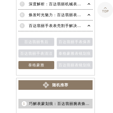
7
深度解析：百达翡丽机械表机芯生锈的高效修复策略

8
焕发时光魅力：百达翡丽表带掉色修复秘籍
9
百达翡丽手表表壳割手解决方法（保养与修复技巧分享）
百达翡丽售后
百达翡丽手表保养
百达翡丽手表清洁
泰格豪雅表镜划痕
泰格豪雅
百达翡丽表镜划痕
随机推荐
1
巧解表蒙划痕：百达翡丽腕表焕新术