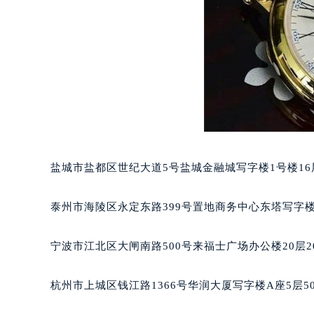
武汉市江汉区解放大道686号世界贸易
南宁市青秀区金湖路59号地王大厦12
合肥市蜀山区潜山路111号万象城华润
泉州市丰泽区宝洲路729号浦西万达中
青岛市南区山东路6号华润大厦B座2
烟台市芝罘区胜利路139号万达金融中
长春市朝阳区西安大路727号中银大厦
贵阳市南明区都司高架桥路33号亨特
昆明市盘龙区北京路928号同德昆明
盐城市盐都区世纪大道5号盐城金融城写字楼1号楼16
石家庄市长安区中山东路39号勒泰中
西安市碑林区南关正街88号华侨城长
泰州市海陵区永定东路399号置地商务中心东塔写字楼
海口市龙华区金贸东路5号海口华润大厦
唐山市路南区新华东道100号万达广场
宁波市江北区大闸南路500号来福士广场办公楼20层2
台州市椒江区东海大道1800号腾达中
内蒙古自治区呼和浩特市玉泉区大学西
杭州市上城区钱江路1366号华润大厦写字楼A座5层5
甘肃省兰州市七里河区西津西路16号兰