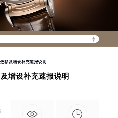
▲
▼
陆需加拨“+86”）
网点迁移及增设补充速报说明
移及增设补充速报说明

级