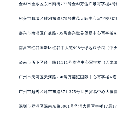
重庆市解放碑渝中区民权路28号英利
金华市金东区东市南街777号金华万达广场写字楼4号楼
黑龙江省大庆市萨尔图区会战大街百
黑龙江省鹤岗市向阳区红军路百达翡
绍兴市越城区胜利东路379号世茂天际中心写字楼8层
黑龙江省黑河市爱辉区中央街百达翡
黑龙江省鸡西市鸡冠区红军路百达翡
嘉兴市南湖区广益路705号嘉兴世界贸易中心写字楼A座
黑龙江省佳木斯市向阳区长安路百达
黑龙江省牡丹江市东安区太平路百达
南昌市红谷滩新区红谷中大道998号绿地双子塔（中央
黑龙江省七台河市桃山区大同街百达
黑龙江省齐齐哈尔市龙沙区龙华路百
济南市历下区经十路11111号华润中心写字楼（万象城
黑龙江省双鸭山市尖山区新兴大街百
黑龙江省绥化市北林区新华街与康庄
广州市天河区天河路230号万菱汇国际中心写字楼A塔
黑龙江省伊春市伊美区通河路百达翡
吉林省白城市洮北区明仁南街百达翡
广州市越秀区环市东路371-375号世界贸易中心大厦
吉林省白山市浑江区浑江大街百达翡
吉林省吉林市船营区河南街百达翡丽
深圳市罗湖区深南东路5001号华润大厦写字楼17层1
吉林省辽源市龙山区人民大街百达翡