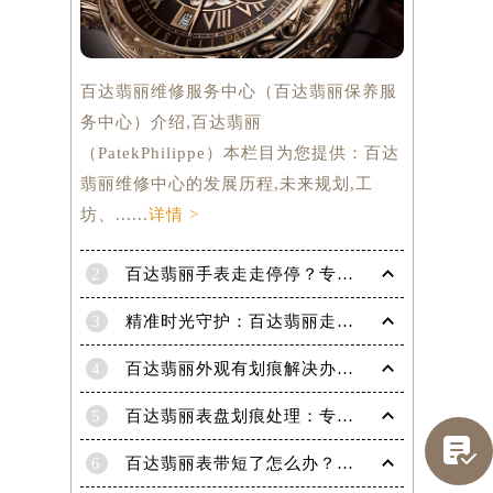
百达翡丽维修服务中心（百达翡丽保养服
务中心）介绍,百达翡丽
（PatekPhilippe）本栏目为您提供：百达
翡丽维修中心的发展历程,未来规划,工
坊、......
详情 >
2
百达翡丽手表走走停停？专业修复指南，让时间重新流畅运行
3
精准时光守护：百达翡丽走快了？掌握这份秘籍，让每一秒都精准无误！
4
百达翡丽外观有划痕解决办法是什么（专业修复技巧与注意事项）
5
百达翡丽表盘划痕处理：专业技巧，让爱表焕然一新

提前预约）
6
百达翡丽表带短了怎么办？超实用技巧教你轻松解决！