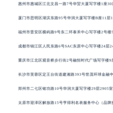
吉林省梅河口市新华街道梅河大街百
惠州市惠城区江北文昌一路7号华贸大厦写字楼1座30
吉林省四平市铁东区紫气大路与南九
吉林省松原市宁江区五环大街百达翡
厦门市思明区湖滨东路95号华润大厦写字楼B座11层1
吉林省通化市东昌区环通乡江南大街
吉林省延边市延吉市解放路百达翡丽
福州市晋安区横屿路9号东二环泰禾中心写字楼2号楼5
辽宁省鞍山市铁东区站前街百达翡丽
辽宁省本溪市平山区胜利路百达翡丽
成都市锦江区人民东路6号SAC东原中心写字楼24层2
辽宁省朝阳市双塔区新华路百达翡丽
辽宁省丹东市振兴区七经街百达翡丽
重庆市江北区观音桥步行街2号融恒时代广场写字楼9层
辽宁省抚顺市新抚区东一路百达翡丽
辽宁省阜新市海州区解放大街百达翡
长沙市芙蓉区定王台街道建湘路393号世茂环球金融中
辽宁省葫芦岛市连山区中央路百达翡
辽宁省锦州市古塔区中央大街百达翡
郑州市二七区铭功路10号华润大厦写字楼29层2905
辽宁省辽阳市白塔区新运大街百达翡
辽宁省盘锦市兴隆台区石油大街百达
太原市迎泽区解放路15号亨得利名表服务中心（品牌
辽宁省铁岭市银州区南马路百达翡丽