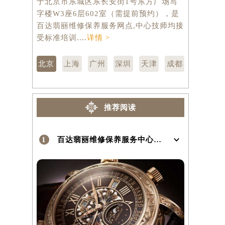
于北京市东城区东长安街1号东方广场写
市徐汇区虹
字楼W3座6层602室（需提前预约），是
层3705
百达翡丽维修保养服务网点,中心技师均接
修保养服务
）
受标准培训....
详情 >
训....
详情 
北京
上海
广州
深圳
天津
成都
推荐阅读
1
百达翡丽维修保养服务中心介绍 | PatekPhilippe