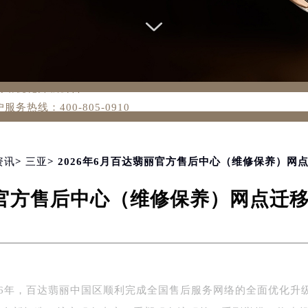
务网络优化升级公告
务热线：400-805-0910
805-0910，服务覆盖中国大陆、香港、澳门、台湾全部区域（非大
新网点地址：
国际中心写字楼D座11层1102室（北京总部）（需提前预约）
资讯
>
三亚
> 2026年6月百达翡丽官方售后中心（维修保养）
字楼W3座6层602室（需提前预约）
翡丽官方售后中心（维修保养）网点迁
融中心写字楼26层2603室（需提前预约）
2座37层3705室（需提前预约）
际广场写字楼8层806室（需提前预约）
南京中心写字楼22层C1-1室（需提前预约）
中心写字楼5号楼10层1008室（需提前预约）
26年，百达翡丽中国区顺利完成全国售后服务网络的全面优化升
FC国际金融中心写字楼35层3508室（需提前预约）