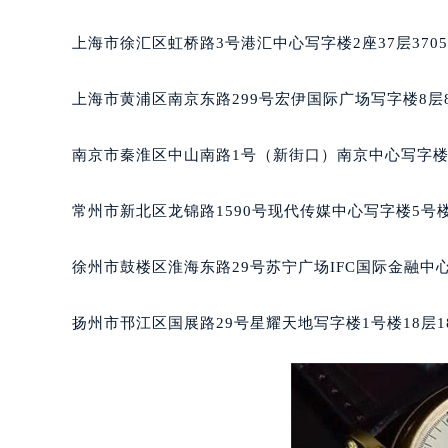
天津市和平区赤峰道136号天津国际金融中心写字楼26
成都市锦江区人民东路6号SAC东原中
重庆市江北区观音桥步行街2号融恒时
上海市徐汇区虹桥路3号港汇中心写字楼2座37层370
长沙市芙蓉区定王台街道建湘路393
郑州市二七区铭功路10号华润大厦写字
上海市黄浦区南京东路299号宏伊国际广场写字楼8层
太原市迎泽区解放路15号亨得利名
沈阳市沈河区中街路137号亨得利名
南京市秦淮区中山南路1号（新街口）南京中心写字楼2
沈阳市沈河区中街路83号亨得利名
乌鲁木齐市天山区红山路26号时代广场
常州市新北区龙锦路1590号现代传媒中心写字楼5号楼
温州市鹿城区锦绣路1067号置信广场
哈尔滨市道里区友谊西路600号富力中
徐州市鼓楼区淮海东路29号苏宁广场IFC国际金融中心
大连市中山区人民路15号国际金融大
佛山市禅城区季华五路57号万科金融中
扬州市邗江区国展路29号星耀天地写字楼1号楼18层1
东莞市东城街道鸿福东路1号民盈国贸
无锡市梁溪区人民中路139号恒隆广场
南通市崇川区工农路57号圆融广场写字
苏州市苏州工业园区星港街199号苏州