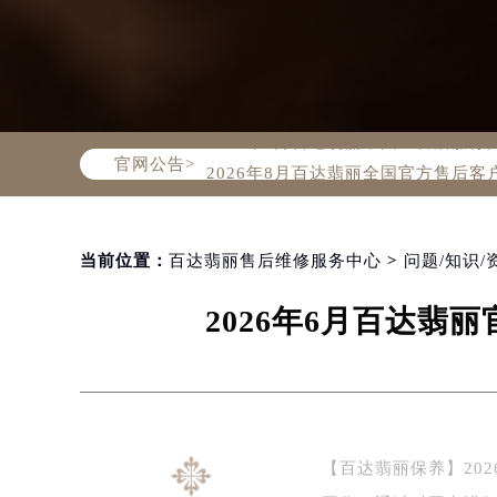
2026年8月百达翡丽中国区售后服
官网公告>
2026年8月百达翡丽全国官方售后客户服
百达翡丽官方全国统一服务热线400-
2026年8月百达翡丽售后服务中心最
北京市朝阳区建国门外大街甲6号华熙
当前位置：
百达翡丽售后维修服务中心
>
问题/知识/
北京市东城区东长安街1号东方广场写
2026年6月百达
天津市和平区赤峰道136号天津国际金
上海市徐汇区虹桥路3号港汇中心写字楼
上海市黄浦区南京东路299号宏伊国
南京市秦淮区中山南路1号（新街口）
常州市新北区龙锦路1590号现代传媒
【百达翡丽保养】20
徐州市鼓楼区淮海东路29号苏宁广场I