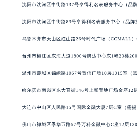
辽宁省营口市站前区市府路与渤海大
沈阳市沈河区中街路137号亨得利名表服务中心（品
辽宁省沈阳市沈河区中街路137号亨
辽宁省沈阳市沈河区中街路83号亨
沈阳市沈河区中街路83号亨得利名表服务中心（品牌
北京市朝阳区建国门外大街甲6号华熙
北京市东城区东长安街1号王府井东方
乌鲁木齐市天山区红山路26号时代广场（CCMALL）C
河北省保定市竞秀区朝阳北大街北国
内蒙古自治区阿拉善盟市左旗土尔扈
台州市椒江区东海大道1800号腾达中心东1幢20楼20
内蒙古自治区巴彦淖尔市临河区新华
内蒙古自治区包头市青山区幸福路甲
温州市鹿城区锦绣路1067号置信广场10层1015室（
内蒙古自治区赤峰市红山区哈达街百
内蒙古自治区鄂尔多斯市东胜区伊金
哈尔滨市南岗区东大直街146号上和置地广场金座12层
内蒙古自治区呼伦贝尔市海拉尔区中
内蒙古自治区通辽市科尔沁区明仁大
大连市中山区人民路15号国际金融大厦7层G室（需
内蒙古自治区乌海市海勃湾区人民南
内蒙古自治区乌兰察布市集宁区恩和
佛山市禅城区季华五路57号万科金融中心C座12层12
内蒙古自治区锡林郭勒盟市锡林浩特