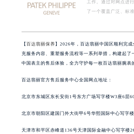
工作。通过对网点进
扬州市邗江区国展路29号星耀天地写字
盐城市盐都区世纪大道5号盐城金融城写
了一个覆盖广泛、标
泰州市海陵区永定东路399号置地商
宁波市江北区大闸南路500号来福士广
杭州市上城区钱江路1366号华润大厦
【
百达翡丽保养
】2026年，百达翡丽中国区顺利完
金华市金东区东市南街777号金华万达
绍兴市越城区胜利东路379号世茂天
充服务内容、重塑服务流程等一系列举措，构建起了
嘉兴市南湖区广益路705号嘉兴世界贸
中国表主的售后体验，全力守护每一枚百达翡丽腕表
南昌市红谷滩新区红谷中大道998号
济南市历下区经十路11111号华润中
百达翡丽官方售后服务中心全国网点地址：
广州市天河区天河路230号万菱汇国
广州市越秀区环市东路371-375号
北京市东城区东长安街1号东方广场写字楼W3座6层6
深圳市罗湖区深南东路5001号华润大
惠州市惠城区江北文昌一路7号华贸大
北京市朝阳区建国门外大街甲6号华熙国际中心写字楼D
厦门市思明区湖滨东路95号华润大厦写
福州市鼓楼区五四路128-1号恒力城