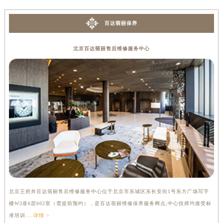
广西壮族自治区河池市金城江区金城江街道朝阳路百达翡丽售后服务中心（需提前预约）
广西壮族自治区贺州市八步区城东街道灵峰南路百达翡丽售后服务中心（需提前预约）
百达翡丽保养
广西壮族自治区来宾市兴宾区桂中大道百达翡丽售后服务中心（需提前预约）
北京百达翡丽售后维修服务中心
广西壮族自治区柳州市城中区中山中路百达翡丽售后服务中心（需提前预约）
广西壮族自治区钦州市钦南区金海湾东大街百达翡丽售后服务中心（需提前预约）
广西壮族自治区梧州市万秀区龙湖镇高旺路百达翡丽售后服务中心（需提前预约）
广西壮族自治区玉林市玉州区金玉路百达翡丽售后服务中心（需提前预约）
海南省儋州市儋州市那大镇兰洋北路百达翡丽售后服务中心（需提前预约）
海南省东方市八所镇解放西路百达翡丽售后服务中心（需提前预约）
海南省琼海市嘉积镇东风路百达翡丽售后服务中心（需提前预约）
海南省三沙市西沙区西沙群岛永兴岛北京路百达翡丽售后服务中心（需提前预约）
海南省三亚市吉阳区迎宾路百达翡丽售后服务中心（需提前预约）
海南省万宁市万城镇解放路百达翡丽售后服务中心（需提前预约）
海南省文昌市文城镇教育东路百达翡丽售后服务中心（需提前预约）
北京王府井百达翡丽售后维修服务中心位于北京市东城区东长安街1号东方广场写字
上
楼W3座6层602室（需提前预约），是百达翡丽维修保养服务网点,中心技师均接受标
3
海南省五指山市通什镇三月三大道百达翡丽售后服务中心（需提前预约）
准培训....
详情 >
详情
香港特别行政区尖沙咀区油尖旺区广东道百达翡丽售后服务中心（需提前预约）