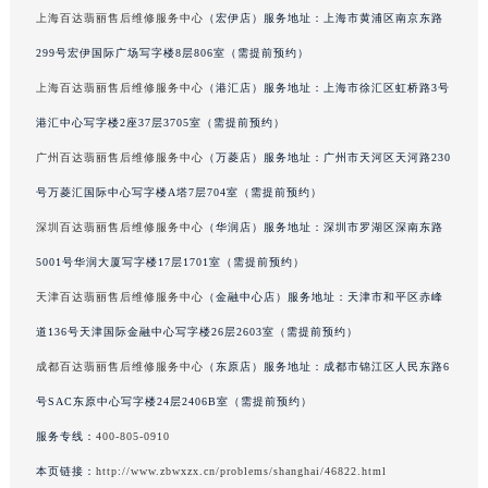
上海百达翡丽售后维修服务中心
（宏伊店）服务地址：上海市黄浦区南京东路
澳门特别行政区风顺堂区南湾大马路百达翡丽售后服务中心（需提前预约）
澳门特别行政区花地玛堂区关闸广场百达翡丽售后服务中心（需提前预约）
299号宏伊国际广场写字楼8层806室（需提前预约）
澳门特别行政区花王堂区大三巴商圈百达翡丽售后服务中心（需提前预约）
上海百达翡丽售后维修服务中心
（港汇店）服务地址：上海市徐汇区虹桥路3号
澳门特别行政区嘉模堂区官也街百达翡丽售后服务中心（需提前预约）
港汇中心写字楼2座37层3705室（需提前预约）
澳门省路氹城市金光大道百达翡丽售后服务中心（需提前预约）
广州百达翡丽售后维修服务中心
（万菱店）服务地址：广州市天河区天河路230
澳门特别行政区望德堂区塔石广场百达翡丽售后服务中心（需提前预约）
号万菱汇国际中心写字楼A塔7层704室（需提前预约）
福建省福州市鼓楼区五四路128-1号恒力城写字楼15层03室百达翡丽售后服务中心（需提前预约）
深圳百达翡丽售后维修服务中心
（华润店）服务地址：深圳市罗湖区深南东路
福建省厦门市思明区湖滨东路95号万象城华润大厦B座11层1104室百达翡丽售后服务中心（需提前预约）
5001号华润大厦写字楼17层1701室（需提前预约）
广东省潮州市潮安区新风路与潮汕路交汇处百达翡丽售后服务中心（需提前预约）
广东省广州市天河区天河路230号万菱汇国际中心A塔7层704室百达翡丽售后服务中心（需提前预约）
天津百达翡丽售后维修服务中心
（金融中心店）服务地址：天津市和平区赤峰
广东省广州市越秀区环市东路371-375号世界贸易中心大厦南塔15层1507室百达翡丽售后服务中心（需提前预约）
道136号天津国际金融中心写字楼26层2603室（需提前预约）
广东省河源市源城区越王大道百达翡丽售后服务中心（需提前预约）
成都百达翡丽售后维修服务中心
（东原店）服务地址：成都市锦江区人民东路6
广东省惠州市惠城区江北文昌一路7号华贸大厦1座30层3005室百达翡丽售后服务中心（需提前预约）
号SAC东原中心写字楼24层2406B室（需提前预约）
广东省江门市蓬江区广场西路百达翡丽售后服务中心（需提前预约）
服务专线：
400-805-0910
广东省揭阳市榕城进贤门步行街百达翡丽售后服务中心（需提前预约）
本页链接：
http://www.zbwxzx.cn/problems/shanghai/46822.html
广东省茂名市电白区水东街道迎宾大道百达翡丽售后服务中心（需提前预约）