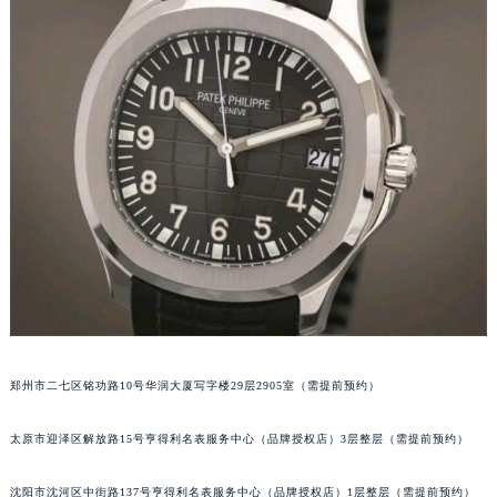
吉林省辽源市龙山区人民大街百达翡丽售后服务中心（需提前预约）
吉林省梅河口市新华街道梅河大街百达翡丽售后服务中心（需提前预约）
吉林省四平市铁东区紫气大路与南九经街交汇处百达翡丽售后服务中心（需提前预约）
吉林省松原市宁江区五环大街百达翡丽售后服务中心（需提前预约）
吉林省通化市东昌区环通乡江南大街百达翡丽售后服务中心（需提前预约）
吉林省延边市延吉市解放路百达翡丽售后服务中心（需提前预约）
辽宁省鞍山市铁东区站前街百达翡丽售后服务中心（需提前预约）
辽宁省本溪市平山区胜利路百达翡丽售后服务中心（需提前预约）
辽宁省朝阳市双塔区新华路百达翡丽售后服务中心（需提前预约）
辽宁省丹东市振兴区七经街百达翡丽售后服务中心（需提前预约）
辽宁省抚顺市新抚区东一路百达翡丽售后服务中心（需提前预约）
辽宁省阜新市海州区解放大街百达翡丽售后服务中心（需提前预约）
郑州市二七区铭功路10号华润大厦写字楼29层2905室（需提前预约）
辽宁省葫芦岛市连山区中央路百达翡丽售后服务中心（需提前预约）
辽宁省锦州市古塔区中央大街百达翡丽售后服务中心（需提前预约）
太原市迎泽区解放路15号亨得利名表服务中心（品牌授权店）3层整层（需提前预约）
辽宁省辽阳市白塔区新运大街百达翡丽售后服务中心（需提前预约）
辽宁省盘锦市兴隆台区石油大街百达翡丽售后服务中心（需提前预约）
沈阳市沈河区中街路137号亨得利名表服务中心（品牌授权店）1层整层（需提前预约）