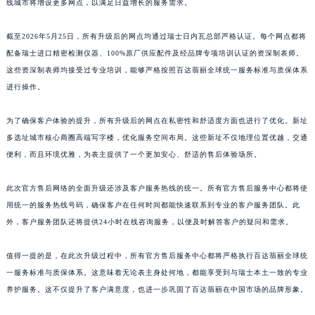
线城市将增设更多网点，以满足日益增长的服务需求。
江西省景德镇市珠山区珠山中路百达翡丽售后服务中心（需提前预约）
江西省九江市浔阳区浔阳路百达翡丽售后服务中心（需提前预约）
截至2026年5月25日，所有升级后的网点均通过瑞士日内瓦总部严格认证。每个网点都将
江西省南昌市红谷滩新区红谷中大道998号绿地双子塔（中央广场）A1座办公楼14层1407室百达翡丽售后服务中心（需提前预约）
配备瑞士进口精密检测仪器、100%原厂供应配件及经品牌专项培训认证的资深制表师。
这些资深制表师均接受过专业培训，能够严格按照百达翡丽全球统一服务标准与质保体系
江西省萍乡市安源区萍安北大道与康庄路交叉口百达翡丽售后服务中心（需提前预约）
进行操作。
江西省上饶市信州区滨江西路百达翡丽售后服务中心（需提前预约）
江西省新余市渝水区北湖西路百达翡丽售后服务中心（需提前预约）
为了确保客户体验的提升，所有升级后的网点在私密性和舒适度方面也进行了优化。新址
江西省宜春市袁州区中山中路百达翡丽售后服务中心（需提前预约）
多选址城市核心商圈高端写字楼，优化服务空间布局。这些新址不仅地理位置优越，交通
江西省鹰潭市月湖区胜利东路百达翡丽售后服务中心（需提前预约）
便利，而且环境优雅，为表主提供了一个更加安心、舒适的售后体验场所。
山东省德州市德城区东风中路百达翡丽售后服务中心（需提前预约）
此次官方售后网络的全面升级还涉及客户服务热线的统一。所有官方售后服务中心都将使
山东省东营市东营区济南路百达翡丽售后服务中心（需提前预约）
用统一的服务热线号码，确保客户在任何时间都能快速联系到专业的客户服务团队。此
山东省济南市历下区经十路11111号华润中心写字楼（万象城）15层1508室百达翡丽售后服务中心（需提前预约）
外，客户服务团队还将提供24小时在线咨询服务，以便及时解答客户的疑问和需求。
山东省济宁市任城区太白楼路百达翡丽售后服务中心（需提前预约）
山东省莱芜市文化南路8号银座商城名表维修一楼名表维修百达翡丽售后服务中心（需提前预约）
值得一提的是，在此次升级过程中，所有官方售后服务中心都将严格执行百达翡丽全球统
山东省临沂市兰山区解放路百达翡丽售后服务中心（需提前预约）
一服务标准与质保体系。这意味着无论表主身处何地，都能享受到与瑞士本土一致的专业
山东省日照市东港区烟台路百达翡丽售后服务中心（需提前预约）
养护服务。这不仅提升了客户满意度，也进一步巩固了百达翡丽在中国市场的品牌形象。
山东省泰安市泰山区财源街道泰山大街百达翡丽售后服务中心（需提前预约）