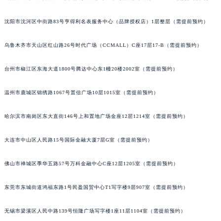
辽宁省铁岭市银州区南马路百达翡丽售后服务中心（需提前预约）
沈阳市沈河区中街路83号亨得利名表服务中心（品牌授权店）1层整层（需提前预约）
辽宁省营口市站前区市府路与渤海大街交叉口百达翡丽售后服务中心（需提前预约）
辽宁省沈阳市沈河区中街路137号亨得利名表维修授权店1楼百达翡丽售后服务中心（需提前预约）
乌鲁木齐市天山区红山路26号时代广场（CCMALL）C座17层17-B（需提前预约）
辽宁省沈阳市沈河区中街路83号亨得利名表维修授权店1楼百达翡丽售后服务中心（需提前预约）
北京市朝阳区建国门外大街甲6号华熙国际中心D座11层1102室百达翡丽售后服务中心（北京总部）（需提前预约）
台州市椒江区东海大道1800号腾达中心东1幢20楼2002室（需提前预约）
北京市东城区东长安街1号王府井东方广场W3座6层602室百达翡丽售后服务中心（需提前预约）
河北省保定市竞秀区朝阳北大街北国先天下百达翡丽售后服务中心（需提前预约）
温州市鹿城区锦绣路1067号置信广场10层1015室（需提前预约）
内蒙古自治区阿拉善盟市左旗土尔扈特大街百达翡丽售后服务中心（需提前预约）
哈尔滨市南岗区东大直街146号上和置地广场金座12层1214室（需提前预约）
内蒙古自治区巴彦淖尔市临河区新华街百达翡丽售后服务中心（需提前预约）
内蒙古自治区包头市青山区幸福路甲3号王府井百货名表维修百达翡丽售后服务中心（需提前预约）
大连市中山区人民路15号国际金融大厦7层G室（需提前预约）
内蒙古自治区赤峰市红山区哈达街百达翡丽售后服务中心（需提前预约）
内蒙古自治区鄂尔多斯市东胜区伊金霍洛街百达翡丽售后服务中心（需提前预约）
佛山市禅城区季华五路57号万科金融中心C座12层1205室（需提前预约）
内蒙古自治区呼伦贝尔市海拉尔区中央街百达翡丽售后服务中心（需提前预约）
东莞市东城街道鸿福东路1号民盈国贸中心T1写字楼9层907室（需提前预约）
内蒙古自治区通辽市科尔沁区明仁大街百达翡丽售后服务中心（需提前预约）
内蒙古自治区乌海市海勃湾区人民南路百达翡丽售后服务中心（需提前预约）
无锡市梁溪区人民中路139号恒隆广场写字楼1座11层1104室（需提前预约）
内蒙古自治区乌兰察布市集宁区恩和大街百达翡丽售后服务中心（需提前预约）