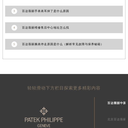
甘肃省合作市人民街百达翡丽售后服务中心（需提前预约）
3
百达翡丽手表表耳掉了是什么原因
甘肃省嘉峪关市雄关区新华中路百达翡丽售后服务中心（需提前预约）
甘肃省金昌市金川区北京路百达翡丽售后服务中心（需提前预约）
4
百达翡丽维修售后中心地址怎么找
甘肃省酒泉市肃州区西大街百达翡丽售后服务中心（需提前预约）
甘肃省临夏市城南街道团结路百达翡丽售后服务中心（需提前预约）
5
百达翡丽腕表停走原因是什么（解析常见故障与保养秘籍）
甘肃省陇南市武都区人民路百达翡丽售后服务中心（需提前预约）
甘肃省平凉市崆峒区西大街百达翡丽售后服务中心（需提前预约）
甘肃省庆阳市西峰区南大街百达翡丽售后服务中心（需提前预约）
甘肃省天水市秦州区民主路百达翡丽售后服务中心（需提前预约）
甘肃省武威市凉州区迎宾路百达翡丽售后服务中心（需提前预约）
甘肃省张掖市甘州区民乐北路百达翡丽售后服务中心（需提前预约）
轻轻滑动下方栏目探索更多精彩内容
宁夏回族自治区固原市原州区文化街百达翡丽售后服务中心（需提前预约）
宁夏回族自治区石嘴山市大武口区贺兰山路百达翡丽售后服务中心（需提前预约）
百达翡丽中国
宁夏回族自治区吴忠市利通区开元大道百达翡丽售后服务中心（需提前预约）
宁夏回族自治区银川市兴庆区新华东路97号新百中心C馆一层C1-18号商铺百达翡丽售后服务中心（需提前预约）
北京百达翡丽
宁夏回族自治区中卫市沙坡头区鼓楼东街百达翡丽售后服务中心（需提前预约）