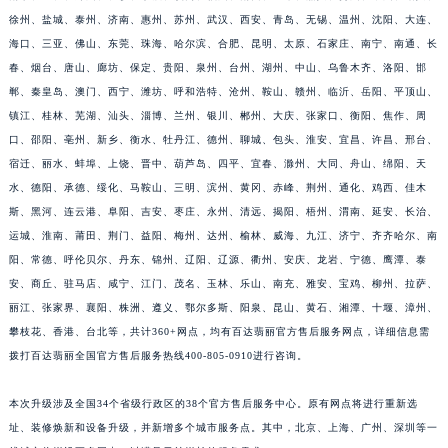
福建省莆田市城厢区霞林街道荔华东大道百达翡丽售后服务中心（需提前预约）
徐州、盐城、泰州、济南、惠州、苏州、武汉、西安、青岛、无锡、温州、沈阳、大连、
海口、三亚、佛山、东莞、珠海、哈尔滨、合肥、昆明、太原、石家庄、南宁、南通、长
福建省三明市三元区东乾二路百达翡丽售后服务中心（需提前预约）
春、烟台、唐山、廊坊、保定、贵阳、泉州、台州、湖州、中山、乌鲁木齐、洛阳、邯
福建省漳州市龙文区步港路百达翡丽售后服务中心（需提前预约）
郸、秦皇岛、澳门、西宁、潍坊、呼和浩特、沧州、鞍山、赣州、临沂、岳阳、平顶山、
江苏省常州市新北区龙锦路1590号现代传媒中心5号楼10层1008室百达翡丽售后服务中心（需提前预约）
镇江、桂林、芜湖、汕头、淄博、兰州、银川、郴州、大庆、张家口、衡阳、焦作、周
江苏省淮安市清江浦区淮海北路百达翡丽售后服务中心（需提前预约）
口、邵阳、亳州、新乡、衡水、牡丹江、德州、聊城、包头、淮安、宜昌、许昌、邢台、
江苏省连云港市海州区通灌北路百达翡丽售后服务中心（需提前预约）
宿迁、丽水、蚌埠、上饶、晋中、葫芦岛、四平、宜春、滁州、大同、舟山、绵阳、天
江苏省南京市秦淮区中山南路1号南京中心22层22-C1-C3室百达翡丽售后服务中心（需提前预约）
水、德阳、承德、绥化、马鞍山、三明、滨州、黄冈、赤峰、荆州、通化、鸡西、佳木
斯、黑河、连云港、阜阳、吉安、枣庄、永州、清远、揭阳、梧州、渭南、延安、长治、
江苏省宿迁市宿城区西湖路百达翡丽售后服务中心（需提前预约）
运城、淮南、莆田、荆门、益阳、梅州、达州、榆林、威海、九江、济宁、齐齐哈尔、南
江苏省泰州市海陵区永定东路399号置地商务中心东塔（华润万象城）17层1706室百达翡丽售后服务中心（需提前预约）
阳、常德、呼伦贝尔、丹东、锦州、辽阳、辽源、衢州、安庆、龙岩、宁德、鹰潭、泰
江苏省徐州市鼓楼区淮海东路29号苏宁广场IFC国际金融中心35层3508室百达翡丽售后服务中心（需提前预约）
安、商丘、驻马店、咸宁、江门、茂名、玉林、乐山、南充、雅安、宝鸡、柳州、拉萨、
江苏省盐城市盐都区世纪大道5号盐城金融城写字楼1号楼16层1604室百达翡丽售后服务中心（需提前预约）
丽江、张家界、襄阳、株洲、遵义、鄂尔多斯、阳泉、昆山、黄石、湘潭、十堰、漳州、
江苏省扬州市邗江区国展路29号星耀天地写字楼1号楼18层1803室百达翡丽售后服务中心（需提前预约）
攀枝花、香港、台北等，共计360+网点，均有百达翡丽官方售后服务网点，详细信息需
江苏省镇江市京口区中山东路百达翡丽售后服务中心（需提前预约）
拨打百达翡丽全国官方售后服务热线400-805-0910进行咨询。
江西省抚州市临川区赣东大道百达翡丽售后服务中心（需提前预约）
本次升级涉及全国34个省级行政区的38个官方售后服务中心。原有网点将进行重新选
江西省赣州市章贡区文清路百达翡丽售后服务中心（需提前预约）
址、装修焕新和设备升级，并新增多个城市服务点。其中，北京、上海、广州、深圳等一
江西省吉安市吉州区井冈山大道百达翡丽售后服务中心（需提前预约）