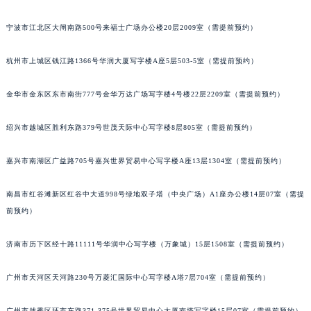
苏州市苏州工业园区星港街199号苏州中心办公楼C座22层08室（需提前预约）
宁波市江北区大闸南路500号来福士广场办公楼20层2009室（需提前预约）
武汉市江汉区解放大道686号世界贸易大厦38层09室（需提前预约）
南宁市青秀区金湖路59号地王大厦12楼1224室（需提前预约）
杭州市上城区钱江路1366号华润大厦写字楼A座5层503-5室（需提前预约）
合肥市蜀山区潜山路111号万象城华润大厦B座12楼03室（需提前预约）
泉州市丰泽区宝洲路729号浦西万达中心写字楼A座7楼709室（需提前预约）
金华市金东区东市南街777号金华万达广场写字楼4号楼22层2209室（需提前预约）
青岛市南区山东路6号华润大厦B座22层04室（需提前预约）
绍兴市越城区胜利东路379号世茂天际中心写字楼8层805室（需提前预约）
烟台市芝罘区胜利路139号万达金融中心A座907室（需提前预约）
长春市朝阳区西安大路727号中银大厦A座(旺进大厦)18层09室（需提前预约）
嘉兴市南湖区广益路705号嘉兴世界贸易中心写字楼A座13层1304室（需提前预约）
贵阳市南明区都司高架桥路33号亨特国际金融中心14楼14D（需提前预约）
昆明市盘龙区北京路928号同德昆明广场写字楼10层06室（需提前预约）
南昌市红谷滩新区红谷中大道998号绿地双子塔（中央广场）A1座办公楼14层07室（需提
石家庄市长安区中山东路39号勒泰中心写字楼B座13层07室（需提前预约）
前预约）
西安市碑林区南关正街88号华侨城长安国际中心E座6楼10室（需提前预约）
济南市历下区经十路11111号华润中心写字楼（万象城）15层1508室（需提前预约）
海口市龙华区金贸东路5号海口华润大厦B座17层1707室（需提前预约）
唐山市路南区新华东道100号万达广场写字楼A座10层1002室（需提前预约）
广州市天河区天河路230号万菱汇国际中心写字楼A塔7层704室（需提前预约）
台州市椒江区东海大道1800号腾达中心东1幢20楼2002室（需提前预约）
内蒙古自治区呼和浩特市玉泉区大学西街70号华润万象城写字楼（鄂尔多斯大厦）23层2326室（需提前预约）
广州市越秀区环市东路371-375号世界贸易中心大厦南塔写字楼15层07室（需提前预约）