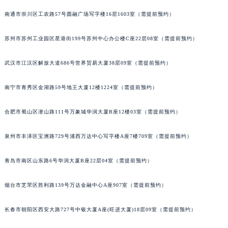
内蒙古自治区锡林郭勒盟市锡林浩特市光明街与额尔敦路交叉口百达翡丽售后服务中心（需提前预约）
南通市崇川区工农路57号圆融广场写字楼16层1603室（需提前预约）
内蒙古自治区兴安盟市乌兰浩特市兴安大街百达翡丽售后服务中心（需提前预约）
山西省大同市平城区迎宾街百达翡丽售后服务中心（需提前预约）
苏州市苏州工业园区星港街199号苏州中心办公楼C座22层08室（需提前预约）
山西省晋城市城区黄华街百达翡丽售后服务中心（需提前预约）
武汉市江汉区解放大道686号世界贸易大厦38层09室（需提前预约）
山西省晋中市榆次区顺城街百达翡丽售后服务中心（需提前预约）
山西省临汾市尧都区解放路百达翡丽售后服务中心（需提前预约）
南宁市青秀区金湖路59号地王大厦12楼1224室（需提前预约）
山西省吕梁市离石区永宁中路与建设街交叉口百达翡丽售后服务中心（需提前预约）
山西省朔州市朔城区怡西路与鄯阳西街交汇处百达翡丽售后服务中心（需提前预约）
合肥市蜀山区潜山路111号万象城华润大厦B座12楼03室（需提前预约）
山西省忻州市忻府区和平东街与七一南路交叉口百达翡丽售后服务中心（需提前预约）
泉州市丰泽区宝洲路729号浦西万达中心写字楼A座7楼709室（需提前预约）
山西省阳泉市郊区平阳东街与新城大道交叉口百达翡丽售后服务中心（需提前预约）
山西省运城市盐湖区河东街百达翡丽售后服务中心（需提前预约）
青岛市南区山东路6号华润大厦B座22层04室（需提前预约）
山西省长治市潞州区英雄中路百达翡丽售后服务中心（需提前预约）
山西省太原市迎泽区迎泽街道解放路15号亨得利名表维修授权店3楼百达翡丽售后服务中心（需提前预约）
烟台市芝罘区胜利路139号万达金融中心A座907室（需提前预约）
天津市和平区赤峰道136号天津国际金融中心26层2603室百达翡丽售后服务中心（需提前预约）
安徽省安庆市迎江区人民路百达翡丽售后服务中心（需提前预约）
长春市朝阳区西安大路727号中银大厦A座(旺进大厦)18层09室（需提前预约）
安徽省蚌埠市蚌山区淮河路百达翡丽售后服务中心（需提前预约）