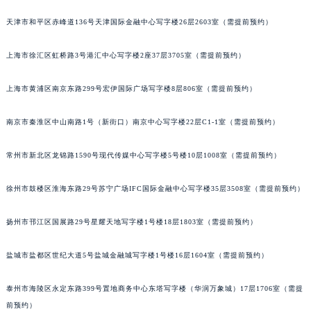
福州市鼓楼区五四路128-1号恒力城写字楼15层03室（需提前预约）
天津市和平区赤峰道136号天津国际金融中心写字楼26层2603室（需提前预约）
成都市锦江区人民东路6号SAC东原中心写字楼24层2406B室（需提前预约）
重庆市江北区观音桥步行街2号融恒时代广场写字楼9层902室（需提前预约）
上海市徐汇区虹桥路3号港汇中心写字楼2座37层3705室（需提前预约）
长沙市芙蓉区定王台街道建湘路393号世茂环球金融中心写字楼（芙蓉广场）10层13室（需提前预约）
上海市黄浦区南京东路299号宏伊国际广场写字楼8层806室（需提前预约）
郑州市二七区铭功路10号华润大厦写字楼29层2905室（需提前预约）
太原市迎泽区解放路15号亨得利名表服务中心（品牌授权店）3层整层（需提前预约）
南京市秦淮区中山南路1号（新街口）南京中心写字楼22层C1-1室（需提前预约）
沈阳市沈河区中街路137号亨得利名表服务中心（品牌授权店）1层整层（需提前预约）
沈阳市沈河区中街路83号亨得利名表服务中心（品牌授权店）1层整层（需提前预约）
常州市新北区龙锦路1590号现代传媒中心写字楼5号楼10层1008室（需提前预约）
乌鲁木齐市天山区红山路26号时代广场（CCMALL）C座17层17-B（需提前预约）
温州市鹿城区锦绣路1067号置信广场10层1015室（需提前预约）
徐州市鼓楼区淮海东路29号苏宁广场IFC国际金融中心写字楼35层3508室（需提前预约）
哈尔滨市道里区友谊西路600号富力中心T2座写字楼29层03室（需提前预约）
扬州市邗江区国展路29号星耀天地写字楼1号楼18层1803室（需提前预约）
大连市中山区人民路15号国际金融大厦7层G室（需提前预约）
佛山市禅城区季华五路57号万科金融中心C座12层1205室（需提前预约）
盐城市盐都区世纪大道5号盐城金融城写字楼1号楼16层1604室（需提前预约）
东莞市东城街道鸿福东路1号民盈国贸中心T1写字楼9层907室（需提前预约）
无锡市梁溪区人民中路139号恒隆广场写字楼1座11层1104室（需提前预约）
泰州市海陵区永定东路399号置地商务中心东塔写字楼（华润万象城）17层1706室（需提
南通市崇川区工农路57号圆融广场写字楼16层1603室（需提前预约）
前预约）