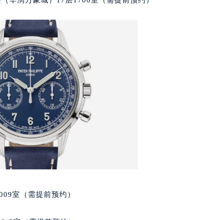
（华润万象城）17层1706室（需提前预约）
楼1224室（需提前预约）
大厦B座12楼03室（需提前预约）
心写字楼A座7楼709室（需提前预约）
2层04室（需提前预约）
心A座907室（需提前预约）
A座(旺进大厦)18层09室（需提前预约）
国际金融中心14楼14D（需提前预约）
广场写字楼10层06室（需提前预约）
心写字楼B座13层07室（需提前预约）
安国际中心E座6楼10室（需提前预约）
B座17层1707室（需提前预约）
写字楼A座10层1002室（需提前预约）
心东1幢20楼2002室（需提前预约）
街70号华润万象城写字楼（鄂尔多斯大厦）23层2326室（需
009室（需提前预约）
州中心写字楼21层2102室（需提前预约）
国际金融中心写字楼20层01室（需提前预约）