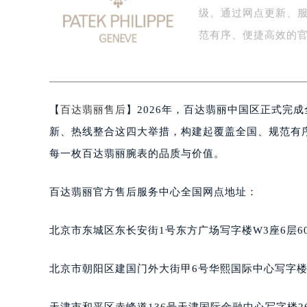
级。通过网点更新、
盐城市盐都区世纪大道5号盐城金融城写
泰州市海陵区永定东路399号置地商
范有序、便捷高效的
宁波市江北区大闸南路500号来福士广
杭州市上城区钱江路1366号华润大厦
金华市金东区东市南街777号金华万达
【
百达翡丽售后
】2026年，百达翡丽中国区正式完
绍兴市越城区胜利东路379号世茂天
嘉兴市南湖区广益路705号嘉兴世界贸
新、热线整合这四大举措，构建起覆盖全国、规范有
南昌市红谷滩新区红谷中大道998号
每一枚百达翡丽腕表的品质与价值。
济南市历下区经十路11111号华润中
广州市天河区天河路230号万菱汇国
百达翡丽官方售后服务中心全国网点地址：
广州市越秀区环市东路371-375号
深圳市罗湖区深南东路5001号华润大
北京市东城区东长安街1号东方广场写字楼W3座6层6
惠州市惠城区江北文昌一路7号华贸大
厦门市思明区湖滨东路95号华润大厦写
北京市朝阳区建国门外大街甲6号华熙国际中心写字楼D
福州市鼓楼区五四路128-1号恒力城
成都市锦江区人民东路6号SAC东原中