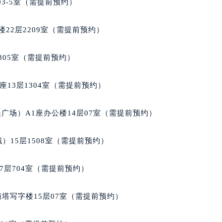
03-5室（需提前预约）
达翡丽售后服务中心（需提前预约）
丽售后服务中心（需提前预约）
22层2209室（需提前预约）
丽售后服务中心（需提前预约）
丽售后服务中心（需提前预约）
805室（需提前预约）
翡丽售后服务中心（需提前预约）
翡丽售后服务中心（需提前预约）
13层1304室（需提前预约）
翡丽售后服务中心（需提前预约）
达翡丽售后服务中心（需提前预约）
广场）A1座办公楼14层07室（需提前预约）
达翡丽售后服务中心（需提前预约）
路交叉口百达翡丽售后服务中心（需提前预约）
）15层1508室（需提前预约）
丽售后服务中心（需提前预约）
丽售后服务中心（需提前预约）
7层704室（需提前预约）
丽售后服务中心（需提前预约）
售后服务中心（需提前预约）
南塔写字楼15层07室（需提前预约）
丽售后服务中心（需提前预约）
达翡丽售后服务中心（需提前预约）