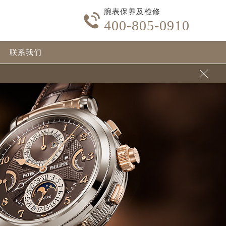
腕表保养及检修

400-805-0910
联系我们
