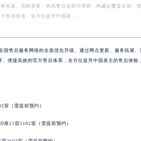
服务拓展、流程革新、热线整合这四大举措，构建起覆盖全国、
字楼1号楼16层1604室（需提前预约）
务中心东塔写字楼（华润万象城）17层1706室（需提前预约）
官方售后体系，全方位提升中国表…
场办公楼20层2009室（需提前预约）
写字楼A座5层503-5室（需提前预约）
广场写字楼4号楼22层2209室（需提前预约）
成全国售后服务网络的全面优化升级。通过网点更新、服务拓展、
际中心写字楼8层805室（需提前预约）
易中心写字楼A座13层1304室（需提前预约）
序、便捷高效的官方售后体系，全方位提升中国表主的售后体验
绿地双子塔（中央广场）A1座办公楼14层07室（需提前预约）
心写字楼（万象城）15层1508室（需提前预约）
际中心写字楼A塔7层704室（需提前预约）
世界贸易中心大厦南塔写字楼15层07室（需提前预约）
厦写字楼17层1701室（需提前预约）
02室（需提前预约）
厦写字楼1座30层05室（需提前预约）
字楼B座11层1104室（需提前预约）
座11层1102室（需提前预约）
写字楼15层03室（需提前预约）
心写字楼24层2406B室（需提前预约）