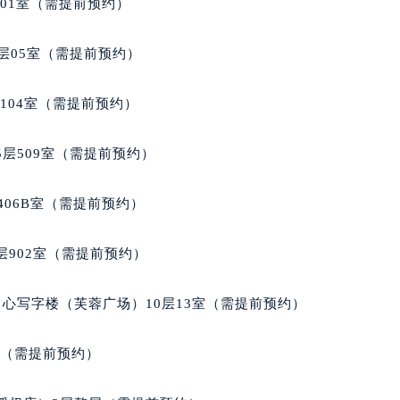
701室（需提前预约）
经街交汇处百达翡丽售后服务中心（需提前预约）
丽售后服务中心（需提前预约）
层05室（需提前预约）
百达翡丽售后服务中心（需提前预约）
售后服务中心（需提前预约）
104室（需提前预约）
售后服务中心（需提前预约）
售后服务中心（需提前预约）
层509室（需提前预约）
售后服务中心（需提前预约）
售后服务中心（需提前预约）
406B室（需提前预约）
售后服务中心（需提前预约）
丽售后服务中心（需提前预约）
902室（需提前预约）
丽售后服务中心（需提前预约）
丽售后服务中心（需提前预约）
心写字楼（芙蓉广场）10层13室（需提前预约）
丽售后服务中心（需提前预约）
翡丽售后服务中心（需提前预约）
室（需提前预约）
售后服务中心（需提前预约）
街交叉口百达翡丽售后服务中心（需提前预约）