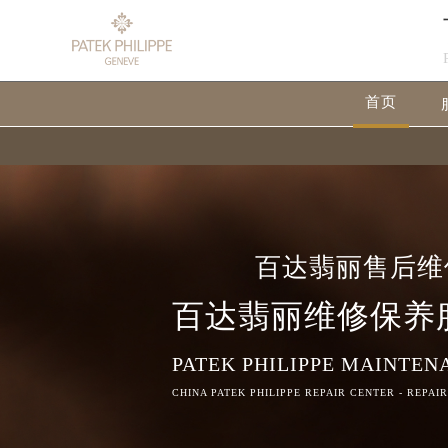
首页
百达翡丽售后维
百达翡丽维修保养
PATEK PHILIPPE MAINTEN
CHINA PATEK PHILIPPE REPAIR CENTER - REPAI