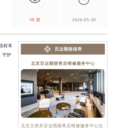
规
39 次
2026-05-30
流程革
百达翡丽保养
，守护
北京百达翡丽售后维修服务中心
上海
北京王府井百达翡丽售后维修服务中心位
上海百达翡