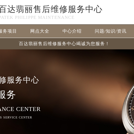
百达翡丽售后维修服务中心
PATEK PHILIPPE MAINTENANCE
服务项目
网点大全
中心介绍
问题/知识/资讯
百达翡丽售后维修服务中心竭诚为您服务！
修服务中心
服务
ANCE CENTER
RS SERVICE CENTER