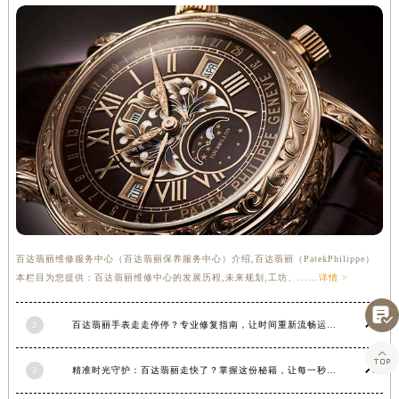
河南省新乡市红旗区人民路百达翡丽售后服务中心（需提前预约）
河南省信阳市浉河区东方红大道百达翡丽售后服务中心（需提前预约）
河南省许昌市魏都区建安大道与八龙路交叉口百达翡丽售后服务中心（需提前预约）
河南省郑州市二七区民主路10号华润大厦29层2905室百达翡丽售后服务中心（需提前预约）
河南省周口市川汇区七一路百达翡丽售后服务中心（需提前预约）
河南省驻马店市驿城区乐山大道与置地大道交叉口百达翡丽售后服务中心（需提前预约）
湖北省鄂州市鄂城区文星大道百达翡丽售后服务中心（需提前预约）
湖北省黄冈市黄州区赤壁大道百达翡丽售后服务中心（需提前预约）
湖北省黄石市黄石港区武汉路百达翡丽售后服务中心（需提前预约）
湖北省荆门市东宝中天街步行街百达翡丽售后服务中心（需提前预约）
湖北省荆州市荆州区荆中路百达翡丽售后服务中心（需提前预约）
百达翡丽维修服务中心（百达翡丽保养服务中心）介绍,百达翡丽（PatekPhilippe）
湖北省十堰市茅箭区人民北路百达翡丽售后服务中心（需提前预约）
本栏目为您提供：百达翡丽维修中心的发展历程,未来规划,工坊、......
详情 >

湖北省随州市曾都区青年路百达翡丽售后服务中心（需提前预约）
2
百达翡丽手表走走停停？专业修复指南，让时间重新流畅运行
湖北省咸宁市咸安区长安大道百达翡丽售后服务中心（需提前预约）

湖北省襄阳市樊城区长虹路与人民路交叉口百达翡丽售后服务中心（需提前预约）
3
精准时光守护：百达翡丽走快了？掌握这份秘籍，让每一秒都精准无误！
湖北省孝感市孝南区复兴大道百达翡丽售后服务中心（需提前预约）