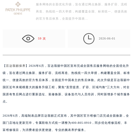
【百达翡丽保养】2026年6月，百达翡丽中国区宣布完成全国售后
常州市新北区龙锦路1590号现代传媒中心写字楼5号楼10层1008室（需提前预约）
服务网络的全面优化升级，旨在通过网点焕新、服务扩容、流程
徐州市鼓楼区淮海东路29号苏宁广场IFC国际金融中心写字楼35层3508室（需提前预约）
再造、热线统一四大举措，构建覆盖全国、标准统一、便捷高效
扬州市邗江区国展路29号星耀天地写字楼1号楼18层1803室（需提前预约）
的官方售后体系，全面提升中国表…
盐城市盐都区世纪大道5号盐城金融城写字楼1号楼16层1604室（需提前预约）
泰州市海陵区永定东路399号置地商务中心东塔写字楼（华润万象城）17层1706室（需提前预约）

59 次
2026-06-01
宁波市江北区大闸南路500号来福士广场办公楼20层2009室（需提前预约）
杭州市上城区钱江路1366号华润大厦写字楼A座5层503-5室（需提前预约）
金华市金东区东市南街777号金华万达广场写字楼4号楼22层2209室（需提前预约）
【
百达翡丽保养
】2026年6月，百达翡丽中国区宣布完成全国售后服务网络的全面优化升
绍兴市越城区胜利东路379号世茂天际中心写字楼8层805室（需提前预约）
级，旨在通过网点焕新、服务扩容、流程再造、热线统一四大举措，构建覆盖全国、标准
嘉兴市南湖区广益路705号嘉兴世界贸易中心写字楼A座13层1304室（需提前预约）
统一、便捷高效的官方售后体系，全面提升中国表主的售后体验。此次升级是百达翡丽中
南昌市红谷滩新区红谷中大道998号绿地双子塔（中央广场）A1座办公楼14层07室（需提前预约）
国区近年来规模最大的服务升级工程，聚焦“直营提质、扩容、区域均衡”三大方向，对全
济南市历下区经十路11111号华润中心写字楼（万象城）15层1508室（需提前预约）
国原有售后网点进行重新选址、装修焕新、设备迭代与人员培训，同时新增多个城市服务
广州市天河区天河路230号万菱汇国际中心写字楼A塔7层704室（需提前预约）
点。
广州市越秀区环市东路371-375号世界贸易中心大厦南塔写字楼15层07室（需提前预约）
2026年6月，高端制表品牌百达翡丽正式宣布，其中国区官方维修门店完成全面焕新，全
深圳市罗湖区深南东路5001号华润大厦写字楼17层1701室（需提前预约）
国门店地址更新完毕，专属联络方式统一调整为400-805-0910，同步优化维修流程、丰
惠州市惠城区江北文昌一路7号华贸大厦写字楼1座30层05室（需提前预约）