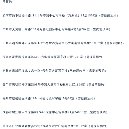
内蒙古自治区呼和浩特市玉泉区大学西街70号华润万象城写字楼（鄂尔多斯大厦）23层2326室（需提前预约）
前预约）
甘肃省兰州市七里河区西津西路16号兰州中心写字楼21层2102室（需提前预约）
济南市历下区经十路11111号华润中心写字楼（万象城）15层1508室（需提前预约）
重庆市解放碑渝中区民权路28号英利国际金融中心写字楼20层01室（需提前预约）
黑龙江省大庆市萨尔图区会战大街百达翡丽售后服务中心（需提前预约）
广州市天河区天河路230号万菱汇国际中心写字楼A塔7层704室（需提前预约）
黑龙江省鹤岗市向阳区红军路百达翡丽售后服务中心（需提前预约）
黑龙江省黑河市爱辉区中央街百达翡丽售后服务中心（需提前预约）
广州市越秀区环市东路371-375号世界贸易中心大厦南塔写字楼15层07室（需提前预约）
黑龙江省鸡西市鸡冠区红军路百达翡丽售后服务中心（需提前预约）
黑龙江省佳木斯市向阳区长安路百达翡丽售后服务中心（需提前预约）
深圳市罗湖区深南东路5001号华润大厦写字楼17层1701室（需提前预约）
黑龙江省牡丹江市东安区太平路百达翡丽售后服务中心（需提前预约）
惠州市惠城区江北文昌一路7号华贸大厦写字楼1座30层05室（需提前预约）
黑龙江省七台河市桃山区大同街百达翡丽售后服务中心（需提前预约）
黑龙江省齐齐哈尔市龙沙区龙华路百达翡丽售后服务中心（需提前预约）
厦门市思明区湖滨东路95号华润大厦写字楼B座11层1104室（需提前预约）
黑龙江省双鸭山市尖山区新兴大街百达翡丽售后服务中心（需提前预约）
黑龙江省绥化市北林区新华街与康庄路交叉口百达翡丽售后服务中心（需提前预约）
福州市鼓楼区五四路128-1号恒力城写字楼15层03室（需提前预约）
黑龙江省伊春市伊美区通河路百达翡丽售后服务中心（需提前预约）
成都市锦江区人民东路6号SAC东原中心写字楼24层2406B室（需提前预约）
吉林省白城市洮北区明仁南街百达翡丽售后服务中心（需提前预约）
吉林省白山市浑江区浑江大街百达翡丽售后服务中心（需提前预约）