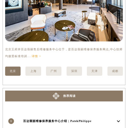
香港特别行政区尖沙咀区油尖旺区广东道百达翡丽售后服务中心（需提前预约）
香港特别行政区金钟区中西区金钟道百达翡丽售后服务中心（需提前预约）
香港特别行政区九龙区油尖旺区弥敦道百达翡丽售后服务中心（需提前预约）
香港特别行政区铜锣湾区湾仔区轩尼诗道百达翡丽售后服务中心（需提前预约）
河南省安阳市文峰区解放大道百达翡丽售后服务中心（需提前预约）
河南省鹤壁市淇滨区九州路百达翡丽售后服务中心（需提前预约）
河南省济源市沁园街道济水大道百达翡丽售后服务中心（需提前预约）
北京王府井百达翡丽售后维修服务中心位于，是百达翡丽维修保养服务网点,中心技师
上
河南省焦作市解放区解放路百达翡丽售后服务中心（需提前预约）
均接受标准培训....
详情 >
标准
河南省开封市鼓楼区中山路百达翡丽售后服务中心（需提前预约）
北京
上海
广州
深圳
天津
成都
河南省洛阳市西工区中州中路与解放路交叉口百达翡丽售后服务中心（需提前预约）
河南省漯河市源汇区交通路百达翡丽售后服务中心（需提前预约）
河南省南阳市宛城区范蠡东路与南都路交叉口百达翡丽售后服务中心（需提前预约）
推荐阅读
河南省平顶山市卫东区建设路百达翡丽售后服务中心（需提前预约）
河南省濮阳市大华龙区开州路绿城路交叉口百达翡丽售后服务中心（需提前预约）
河南省三门峡市湖滨区和平路百达翡丽售后服务中心（需提前预约）
河南省商丘市梁园区神火大道百达翡丽售后服务中心（需提前预约）
1
百达翡丽维修保养服务中心介绍 | PatekPhilippe