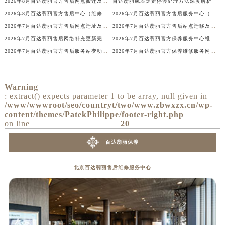
广西壮族自治区桂林市秀峰区红岭路百达翡丽售后服务中心（需提前预约）
2026年8月百达翡丽官方售后网点搬迁及新增完整告知书
百达翡丽腕表走走停停处理方法深度解析
2026年8月百达翡丽官方售后中心（维修保养）网点最终迁移及新设确认表
2026年7月百达翡丽官方售后服务中心（保养维修）迁址与增设信息文本对外发布
广西壮族自治区河池市金城江区金城江街道朝阳路百达翡丽售后服务中心（需提前预约）
2026年7月百达翡丽官方售后网点迁址及新开信息速递
2026年7月百达翡丽官方售后站点迁移及新开补充最终速览
广西壮族自治区贺州市八步区城东街道灵峰南路百达翡丽售后服务中心（需提前预约）
2026年7月百达翡丽售后网络补充更新完整版（含网点迁址及新开）
2026年7月百达翡丽官方保养服务中心维修点最终搬迁及增设方案最终定稿
广西壮族自治区来宾市兴宾区桂中大道百达翡丽售后服务中心（需提前预约）
2026年7月百达翡丽官方售后服务站变动全览（搬迁及新增）
2026年7月百达翡丽官方保养维修服务网络升级最终版（搬迁新增）
广西壮族自治区柳州市城中区中山中路百达翡丽售后服务中心（需提前预约）
广西壮族自治区钦州市钦南区金海湾东大街百达翡丽售后服务中心（需提前预约）
广西壮族自治区梧州市万秀区龙湖镇高旺路百达翡丽售后服务中心（需提前预约）
Warning
: extract() expects parameter 1 to be array, null given in
广西壮族自治区玉林市玉州区金玉路百达翡丽售后服务中心（需提前预约）
/www/wwwroot/seo/countryt/two/www.zbwxzx.cn/wp-
海南省儋州市儋州市那大镇兰洋北路百达翡丽售后服务中心（需提前预约）
content/themes/PatekPhilippe/footer-right.php
on line
20
海南省东方市八所镇解放西路百达翡丽售后服务中心（需提前预约）
海南省琼海市嘉积镇东风路百达翡丽售后服务中心（需提前预约）
百达翡丽保养
海南省三沙市西沙区西沙群岛永兴岛北京路百达翡丽售后服务中心（需提前预约）
北京百达翡丽售后维修服务中心
海南省三亚市吉阳区迎宾路百达翡丽售后服务中心（需提前预约）
海南省万宁市万城镇解放路百达翡丽售后服务中心（需提前预约）
海南省文昌市文城镇教育东路百达翡丽售后服务中心（需提前预约）
海南省五指山市通什镇三月三大道百达翡丽售后服务中心（需提前预约）