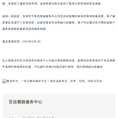
此外，本次升级全面强化了网点的私密性与舒适度。新址多选址于城市核心商圈高端写字
山东省泰安市泰山区财源街道泰山大街百达翡丽售后服务中心（需提前预约）
楼，并优化了服务空间布局。这些举措为表主提供了更安心和舒适的售后体验。
山东省威海市环翠区新威海路89号振华商厦一楼名表维修百达翡丽售后服务中心（需提前预约）
山东省潍坊市奎文区东风东街百达翡丽售后服务中心（需提前预约）
值得一提的是，所有官方售后维修服务中心均支持在线预约和实时查询维修进度。客户服
山东省枣庄市滕州市北辛路与善国路交叉口百达翡丽售后服务中心（需提前预约）
务团队也进行了全面培训，以提供更加专业和贴心的服务。客户可以通过官方网站或客户
服务热线获取最新信息和服务指南。
山东省淄博市张店区金晶大道百达翡丽售后服务中心（需提前预约）
上海市黄浦区南京东路299号宏伊国际广场写字楼8层806室百达翡丽售后服务中心（需提前预约）
最后更新时间：2026年6月1日
上海市徐汇区虹桥路3号港汇中心2座37层3705室百达翡丽售后服务中心（需提前预约）
浙江省杭州市上城区钱江路1366号华润大厦A座5层503-5室百达翡丽售后服务中心（需提前预约）
浙江省湖州市吴兴区劳动路百达翡丽售后服务中心（需提前预约）
以上就是
深圳百达翡丽售后服务中心
为您分享的精彩内容。如果您还有其他关于百达翡丽
浙江省嘉兴市南湖区广益路705号嘉兴世界贸易中心A座13层1304室百达翡丽售后服务中心（需提前预约）
手表维护和保养的问题，可以拨打页面400电话进行咨询，我们将竭诚为您服务。
浙江省金华市金东区东市南街777号金华万达广场4号楼22楼2209室百达翡丽售后服务中心（需提前预约）
浙江省丽水市莲都区解放街百达翡丽售后服务中心（需提前预约）
浙江省宁波市江北区大闸南路500号来福士广场办公楼20层2009室百达翡丽售后服务中心（需提前预约）
浙江省衢州市柯城区上街百达翡丽售后服务中心（需提前预约）
百达翡丽服务中心
浙江省绍兴市越城区胜利东路379号世茂天际中心写字楼8层805室百达翡丽售后服务中心（需提前预约）
浙江省舟山市定海区解放东路百达翡丽售后服务中心（需提前预约）