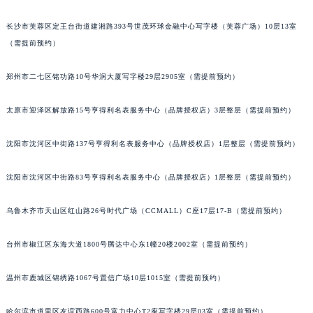
重庆市江北区观音桥步行街2号融恒时代广场写字楼9层902室（需提前预约）
吉林省吉林市船营区河南街百达翡丽售后服务中心（需提前预约）
吉林省辽源市龙山区人民大街百达翡丽售后服务中心（需提前预约）
长沙市芙蓉区定王台街道建湘路393号世茂环球金融中心写字楼（芙蓉广场）10层13室
吉林省梅河口市新华街道梅河大街百达翡丽售后服务中心（需提前预约）
（需提前预约）
吉林省四平市铁东区紫气大路与南九经街交汇处百达翡丽售后服务中心（需提前预约）
郑州市二七区铭功路10号华润大厦写字楼29层2905室（需提前预约）
吉林省松原市宁江区五环大街百达翡丽售后服务中心（需提前预约）
吉林省通化市东昌区环通乡江南大街百达翡丽售后服务中心（需提前预约）
太原市迎泽区解放路15号亨得利名表服务中心（品牌授权店）3层整层（需提前预约）
吉林省延边市延吉市解放路百达翡丽售后服务中心（需提前预约）
辽宁省鞍山市铁东区站前街百达翡丽售后服务中心（需提前预约）
沈阳市沈河区中街路137号亨得利名表服务中心（品牌授权店）1层整层（需提前预约）
辽宁省本溪市平山区胜利路百达翡丽售后服务中心（需提前预约）
辽宁省朝阳市双塔区新华路百达翡丽售后服务中心（需提前预约）
沈阳市沈河区中街路83号亨得利名表服务中心（品牌授权店）1层整层（需提前预约）
辽宁省丹东市振兴区七经街百达翡丽售后服务中心（需提前预约）
乌鲁木齐市天山区红山路26号时代广场（CCMALL）C座17层17-B（需提前预约）
辽宁省抚顺市新抚区东一路百达翡丽售后服务中心（需提前预约）
辽宁省阜新市海州区解放大街百达翡丽售后服务中心（需提前预约）
台州市椒江区东海大道1800号腾达中心东1幢20楼2002室（需提前预约）
辽宁省葫芦岛市连山区中央路百达翡丽售后服务中心（需提前预约）
辽宁省锦州市古塔区中央大街百达翡丽售后服务中心（需提前预约）
温州市鹿城区锦绣路1067号置信广场10层1015室（需提前预约）
辽宁省辽阳市白塔区新运大街百达翡丽售后服务中心（需提前预约）