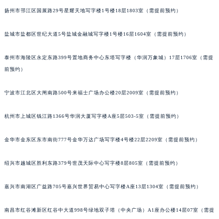
南通市崇川区工农路57号圆融广场写字楼16层1603室（需提前预约）
扬州市邗江区国展路29号星耀天地写字楼1号楼18层1803室（需提前预约）
苏州市苏州工业园区星港街199号苏州中心办公楼C座22层08室（需提前预约）
武汉市江汉区解放大道686号世界贸易大厦38层09室（需提前预约）
盐城市盐都区世纪大道5号盐城金融城写字楼1号楼16层1604室（需提前预约）
南宁市青秀区金湖路59号地王大厦12楼1224室（需提前预约）
合肥市蜀山区潜山路111号万象城华润大厦B座12楼03室（需提前预约）
泰州市海陵区永定东路399号置地商务中心东塔写字楼（华润万象城）17层1706室（需提
泉州市丰泽区宝洲路729号浦西万达中心写字楼A座7楼709室（需提前预约）
前预约）
青岛市南区山东路6号华润大厦B座22层04室（需提前预约）
宁波市江北区大闸南路500号来福士广场办公楼20层2009室（需提前预约）
烟台市芝罘区胜利路139号万达金融中心A座907室（需提前预约）
长春市朝阳区西安大路727号中银大厦A座(旺进大厦)18层09室（需提前预约）
杭州市上城区钱江路1366号华润大厦写字楼A座5层503-5室（需提前预约）
贵阳市南明区都司高架桥路33号亨特国际金融中心14楼14D（需提前预约）
昆明市盘龙区北京路928号同德昆明广场写字楼10层06室（需提前预约）
金华市金东区东市南街777号金华万达广场写字楼4号楼22层2209室（需提前预约）
石家庄市长安区中山东路39号勒泰中心写字楼B座13层07室（需提前预约）
绍兴市越城区胜利东路379号世茂天际中心写字楼8层805室（需提前预约）
西安市碑林区南关正街88号华侨城长安国际中心E座6楼10室（需提前预约）
海口市龙华区金贸东路5号海口华润大厦B座17层1707室（需提前预约）
嘉兴市南湖区广益路705号嘉兴世界贸易中心写字楼A座13层1304室（需提前预约）
唐山市路南区新华东道100号万达广场写字楼A座10层1002室（需提前预约）
台州市椒江区东海大道1800号腾达中心东1幢20楼2002室（需提前预约）
南昌市红谷滩新区红谷中大道998号绿地双子塔（中央广场）A1座办公楼14层07室（需提