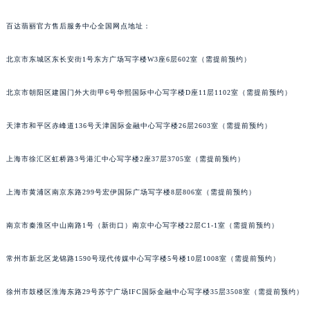
富维修项目，为消费者提供更便捷、专业的腕表养护服务。
厦门市思明区湖滨东路95号华润大厦写字楼B座11层1104室（需提前预约）
福州市鼓楼区五四路128-1号恒力城写字楼15层03室（需提前预约）
百达翡丽官方售后服务中心全国网点地址：
成都市锦江区人民东路6号SAC东原中心写字楼24层2406B室（需提前预约）
重庆市江北区观音桥步行街2号融恒时代广场写字楼9层902室（需提前预约）
北京市东城区东长安街1号东方广场写字楼W3座6层602室（需提前预约）
长沙市芙蓉区定王台街道建湘路393号世茂环球金融中心写字楼（芙蓉广场）10层13室（需提前预约）
北京市朝阳区建国门外大街甲6号华熙国际中心写字楼D座11层1102室（需提前预约）
郑州市二七区铭功路10号华润大厦写字楼29层2905室（需提前预约）
太原市迎泽区解放路15号亨得利名表服务中心（品牌授权店）3层整层（需提前预约）
天津市和平区赤峰道136号天津国际金融中心写字楼26层2603室（需提前预约）
沈阳市沈河区中街路137号亨得利名表服务中心（品牌授权店）1层整层（需提前预约）
沈阳市沈河区中街路83号亨得利名表服务中心（品牌授权店）1层整层（需提前预约）
上海市徐汇区虹桥路3号港汇中心写字楼2座37层3705室（需提前预约）
乌鲁木齐市天山区红山路26号时代广场（CCMALL）C座17层17-B（需提前预约）
上海市黄浦区南京东路299号宏伊国际广场写字楼8层806室（需提前预约）
温州市鹿城区锦绣路1067号置信广场10层1015室（需提前预约）
哈尔滨市道里区友谊西路600号富力中心T2座写字楼29层03室（需提前预约）
南京市秦淮区中山南路1号（新街口）南京中心写字楼22层C1-1室（需提前预约）
大连市中山区人民路15号国际金融大厦7层G室（需提前预约）
佛山市禅城区季华五路57号万科金融中心C座12层1205室（需提前预约）
常州市新北区龙锦路1590号现代传媒中心写字楼5号楼10层1008室（需提前预约）
东莞市东城街道鸿福东路1号民盈国贸中心T1写字楼9层907室（需提前预约）
无锡市梁溪区人民中路139号恒隆广场写字楼1座11层1104室（需提前预约）
徐州市鼓楼区淮海东路29号苏宁广场IFC国际金融中心写字楼35层3508室（需提前预约）