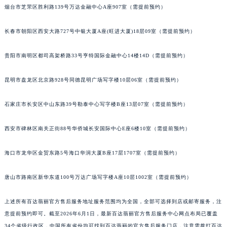
安徽省蚌埠市蚌山区淮河路百达翡丽售后服务中心（需提前预约）
烟台市芝罘区胜利路139号万达金融中心A座907室（需提前预约）
安徽省亳州市谯城区魏武大道百达翡丽售后服务中心（需提前预约）
安徽省池州市贵池区长江路百达翡丽售后服务中心（需提前预约）
长春市朝阳区西安大路727号中银大厦A座(旺进大厦)18层09室（需提前预约）
安徽省滁州市琅琊区南谯北路百达翡丽售后服务中心（需提前预约）
贵阳市南明区都司高架桥路33号亨特国际金融中心14楼14D（需提前预约）
安徽省阜阳市颍州区颍州北路百达翡丽售后服务中心（需提前预约）
安徽省淮北市相山区淮海路百达翡丽售后服务中心（需提前预约）
昆明市盘龙区北京路928号同德昆明广场写字楼10层06室（需提前预约）
安徽省淮南市田家庵区国庆中路百达翡丽售后服务中心（需提前预约）
安徽省黄山市屯溪区黄山西路百达翡丽售后服务中心（需提前预约）
石家庄市长安区中山东路39号勒泰中心写字楼B座13层07室（需提前预约）
安徽省六安市金安区解放中路百达翡丽售后服务中心（需提前预约）
安徽省马鞍山市雨山区湖南西路百达翡丽售后服务中心（需提前预约）
西安市碑林区南关正街88号华侨城长安国际中心E座6楼10室（需提前预约）
安徽省宿州市埇桥区人民中路百达翡丽售后服务中心（需提前预约）
海口市龙华区金贸东路5号海口华润大厦B座17层1707室（需提前预约）
安徽省铜陵市铜官区石城大道百达翡丽售后服务中心（需提前预约）
安徽省芜湖市镜湖区中山路步行街百达翡丽售后服务中心（需提前预约）
唐山市路南区新华东道100号万达广场写字楼A座10层1002室（需提前预约）
安徽省宣城市宣州区叠嶂西路百达翡丽售后服务中心（需提前预约）
福建省龙岩市新罗区九一南路百达翡丽售后服务中心（需提前预约）
上述所有百达翡丽官方售后服务地址服务范围均为全国，全部可选择到店或邮寄服务，注
福建省南平市建阳区人民西路百达翡丽售后服务中心（需提前预约）
意提前预约即可。截至2026年6月1日，最新百达翡丽官方售后服务中心网点布局已覆盖