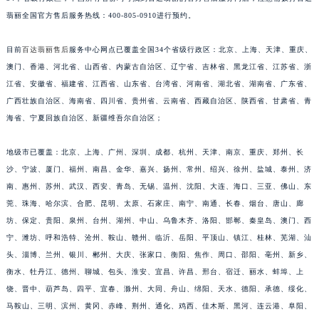
34个省级行政区，中国所有省份均可找到百达翡丽的官方售后服务门店，注意需拨打百达
福建省宁德市蕉城区天湖东路百达翡丽售后服务中心（需提前预约）
翡丽全国官方售后服务热线：400-805-0910进行预约。
福建省莆田市城厢区霞林街道荔华东大道百达翡丽售后服务中心（需提前预约）
福建省三明市三元区东乾二路百达翡丽售后服务中心（需提前预约）
目前
百达翡丽售后
服务中心网点已覆盖全国34个省级行政区：北京、上海、天津、重庆、
福建省漳州市龙文区步港路百达翡丽售后服务中心（需提前预约）
澳门、香港、河北省、山西省、内蒙古自治区、辽宁省、吉林省、黑龙江省、江苏省、浙
江苏省常州市新北区龙锦路1590号现代传媒中心5号楼10层1008室百达翡丽售后服务中心（需提前预约）
江省、安徽省、福建省、江西省、山东省、台湾省、河南省、湖北省、湖南省、广东省、
江苏省淮安市清江浦区淮海北路百达翡丽售后服务中心（需提前预约）
广西壮族自治区、海南省、四川省、贵州省、云南省、西藏自治区、陕西省、甘肃省、青
海省、宁夏回族自治区、新疆维吾尔自治区；
江苏省连云港市海州区通灌北路百达翡丽售后服务中心（需提前预约）
江苏省南京市秦淮区中山南路1号南京中心22层22-C1-C3室百达翡丽售后服务中心（需提前预约）
地级市已覆盖：北京、上海、广州、深圳、成都、杭州、天津、南京、重庆、郑州、长
江苏省宿迁市宿城区西湖路百达翡丽售后服务中心（需提前预约）
沙、宁波、厦门、福州、南昌、金华、嘉兴、扬州、常州、绍兴、徐州、盐城、泰州、济
江苏省泰州市海陵区永定东路399号置地商务中心东塔（华润万象城）17层1706室百达翡丽售后服务中心（需提前预约）
南、惠州、苏州、武汉、西安、青岛、无锡、温州、沈阳、大连、海口、三亚、佛山、东
江苏省徐州市鼓楼区淮海东路29号苏宁广场IFC国际金融中心35层3508室百达翡丽售后服务中心（需提前预约）
莞、珠海、哈尔滨、合肥、昆明、太原、石家庄、南宁、南通、长春、烟台、唐山、廊
江苏省盐城市盐都区世纪大道5号盐城金融城写字楼1号楼16层1604室百达翡丽售后服务中心（需提前预约）
坊、保定、贵阳、泉州、台州、湖州、中山、乌鲁木齐、洛阳、邯郸、秦皇岛、澳门、西
宁、潍坊、呼和浩特、沧州、鞍山、赣州、临沂、岳阳、平顶山、镇江、桂林、芜湖、汕
江苏省扬州市邗江区国展路29号星耀天地写字楼1号楼18层1803室百达翡丽售后服务中心（需提前预约）
头、淄博、兰州、银川、郴州、大庆、张家口、衡阳、焦作、周口、邵阳、亳州、新乡、
江苏省镇江市京口区中山东路百达翡丽售后服务中心（需提前预约）
衡水、牡丹江、德州、聊城、包头、淮安、宜昌、许昌、邢台、宿迁、丽水、蚌埠、上
江西省抚州市临川区赣东大道百达翡丽售后服务中心（需提前预约）
饶、晋中、葫芦岛、四平、宜春、滁州、大同、舟山、绵阳、天水、德阳、承德、绥化、
江西省赣州市章贡区文清路百达翡丽售后服务中心（需提前预约）
马鞍山、三明、滨州、黄冈、赤峰、荆州、通化、鸡西、佳木斯、黑河、连云港、阜阳、