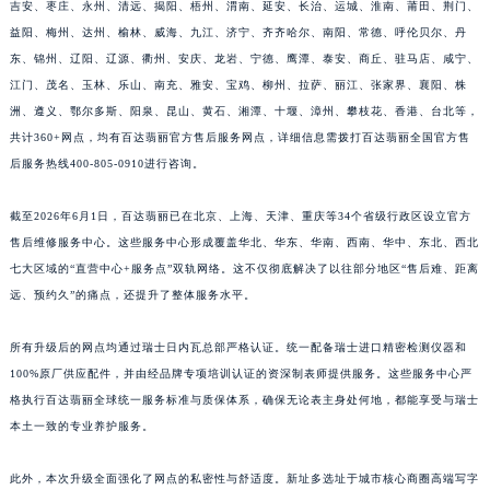
江西省吉安市吉州区井冈山大道百达翡丽售后服务中心（需提前预约）
吉安、枣庄、永州、清远、揭阳、梧州、渭南、延安、长治、运城、淮南、莆田、荆门、
江西省景德镇市珠山区珠山中路百达翡丽售后服务中心（需提前预约）
益阳、梅州、达州、榆林、威海、九江、济宁、齐齐哈尔、南阳、常德、呼伦贝尔、丹
东、锦州、辽阳、辽源、衢州、安庆、龙岩、宁德、鹰潭、泰安、商丘、驻马店、咸宁、
江西省九江市浔阳区浔阳路百达翡丽售后服务中心（需提前预约）
江门、茂名、玉林、乐山、南充、雅安、宝鸡、柳州、拉萨、丽江、张家界、襄阳、株
江西省南昌市红谷滩新区红谷中大道998号绿地双子塔（中央广场）A1座办公楼14层1407室百达翡丽售后服务中心（需提前预约）
洲、遵义、鄂尔多斯、阳泉、昆山、黄石、湘潭、十堰、漳州、攀枝花、香港、台北等，
江西省萍乡市安源区萍安北大道与康庄路交叉口百达翡丽售后服务中心（需提前预约）
共计360+网点，均有百达翡丽官方售后服务网点，详细信息需拨打百达翡丽全国官方售
江西省上饶市信州区滨江西路百达翡丽售后服务中心（需提前预约）
后服务热线400-805-0910进行咨询。
江西省新余市渝水区北湖西路百达翡丽售后服务中心（需提前预约）
江西省宜春市袁州区中山中路百达翡丽售后服务中心（需提前预约）
截至2026年6月1日，百达翡丽已在北京、上海、天津、重庆等34个省级行政区设立官方
售后维修服务中心。这些服务中心形成覆盖华北、华东、华南、西南、华中、东北、西北
江西省鹰潭市月湖区胜利东路百达翡丽售后服务中心（需提前预约）
七大区域的“直营中心+服务点”双轨网络。这不仅彻底解决了以往部分地区“售后难、距离
山东省德州市德城区东风中路百达翡丽售后服务中心（需提前预约）
远、预约久”的痛点，还提升了整体服务水平。
山东省东营市东营区济南路百达翡丽售后服务中心（需提前预约）
山东省济南市历下区经十路11111号华润中心写字楼（万象城）15层1508室百达翡丽售后服务中心（需提前预约）
所有升级后的网点均通过瑞士日内瓦总部严格认证。统一配备瑞士进口精密检测仪器和
山东省济宁市任城区太白楼路百达翡丽售后服务中心（需提前预约）
100%原厂供应配件，并由经品牌专项培训认证的资深制表师提供服务。这些服务中心严
山东省莱芜市文化南路8号银座商城名表维修一楼名表维修百达翡丽售后服务中心（需提前预约）
格执行百达翡丽全球统一服务标准与质保体系，确保无论表主身处何地，都能享受与瑞士
本土一致的专业养护服务。
山东省临沂市兰山区解放路百达翡丽售后服务中心（需提前预约）
山东省日照市东港区烟台路百达翡丽售后服务中心（需提前预约）