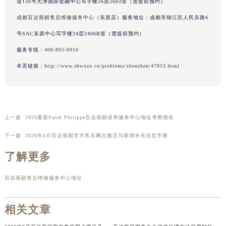
广东省茂名市电白区水东街道迎宾大道百达翡丽售后服务中心（需提前预约）
道136号天津国际金融中心写字楼26层2603室（需提前预约）
广东省梅州市梅江区金燕大道百达翡丽售后服务中心（需提前预约）
成都百达翡丽售后维修服务中心
（东原店）服务地址：成都市锦江区人民东路6
广东省清远市清城区湖西路百达翡丽售后服务中心（需提前预约）
号SAC东原中心写字楼24层2406B室（需提前预约）
广东省汕头市龙湖区长平路百达翡丽售后服务中心（需提前预约）
服务专线：
400-805-0910
广东省汕尾市城区香洲街道园林社区翠园街百达翡丽售后服务中心（需提前预约）
本页链接：
http://www.zbwxzx.cn/problems/shenzhen/47053.html
广东省韶关市武江区芙蓉新区与老城中心交汇处百达翡丽售后服务中心（需提前预约）
广东省深圳市罗湖区深南东路5001号华润大厦17层1701室百达翡丽售后服务中心（需提前预约）
广东省阳江市江城区东风一路百达翡丽售后服务中心（需提前预约）
广东省云浮市云城区金山路百达翡丽售后服务中心（需提前预约）
上一篇:
2026最新Patek Philippe百达翡丽保养服务中心地址考察报告
广东省湛江市赤坎区观海北路百达翡丽售后服务中心（需提前预约）
下一篇:
2026年6月百达翡丽官方售后网点搬迁与新增补充信息手册
广东省肇庆市端州区信安大道与砚都大道交汇处百达翡丽售后服务中心（需提前预约）
了解更多
广西壮族自治区百色市右江区中山二路百达翡丽售后服务中心（需提前预约）
广西壮族自治区北海市海城区北京路百达翡丽售后服务中心（需提前预约）
百达翡丽售后维修服务中心地址
广西壮族自治区崇左市江州区石景林街道友谊大道与丽川路交汇处百达翡丽售后服务中心（需提前预约）
广西壮族自治区防城港市港口区金花茶大道百达翡丽售后服务中心（需提前预约）
相关文章
广西壮族自治区贵港市港北区港城街道布山大道与仙衣路交叉口百达翡丽售后服务中心（需提前预约）