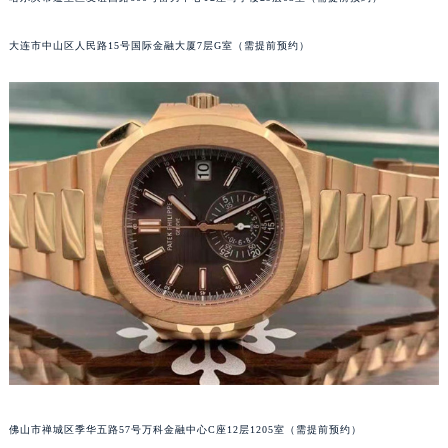
哈尔滨市道里区友谊西路600号富力中心T2座写字楼29层03室（需提前预约）
辽宁省盘锦市兴隆台区石油大街百达翡丽售后服务中心（需提前预约）
辽宁省铁岭市银州区南马路百达翡丽售后服务中心（需提前预约）
大连市中山区人民路15号国际金融大厦7层G室（需提前预约）
辽宁省营口市站前区市府路与渤海大街交叉口百达翡丽售后服务中心（需提前预约）
辽宁省沈阳市沈河区中街路137号亨得利名表维修授权店1楼百达翡丽售后服务中心（需提前预约）
辽宁省沈阳市沈河区中街路83号亨得利名表维修授权店1楼百达翡丽售后服务中心（需提前预约）
北京市朝阳区建国门外大街甲6号华熙国际中心D座11层1102室百达翡丽售后服务中心（北京总部）（需提前预约）
北京市东城区东长安街1号王府井东方广场W3座6层602室百达翡丽售后服务中心（需提前预约）
河北省保定市竞秀区朝阳北大街北国先天下百达翡丽售后服务中心（需提前预约）
内蒙古自治区阿拉善盟市左旗土尔扈特大街百达翡丽售后服务中心（需提前预约）
内蒙古自治区巴彦淖尔市临河区新华街百达翡丽售后服务中心（需提前预约）
内蒙古自治区包头市青山区幸福路甲3号王府井百货名表维修百达翡丽售后服务中心（需提前预约）
内蒙古自治区赤峰市红山区哈达街百达翡丽售后服务中心（需提前预约）
内蒙古自治区鄂尔多斯市东胜区伊金霍洛街百达翡丽售后服务中心（需提前预约）
内蒙古自治区呼伦贝尔市海拉尔区中央街百达翡丽售后服务中心（需提前预约）
内蒙古自治区通辽市科尔沁区明仁大街百达翡丽售后服务中心（需提前预约）
内蒙古自治区乌海市海勃湾区人民南路百达翡丽售后服务中心（需提前预约）
佛山市禅城区季华五路57号万科金融中心C座12层1205室（需提前预约）