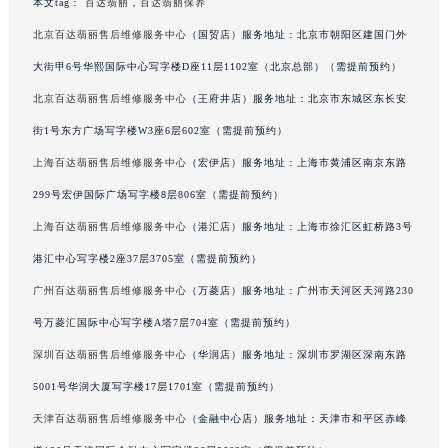
澳门特别行政区大堂区议事亭前地（新马路）百达翡丽售后服务中心（需提前预约）
本文tag：
百达翡丽
，
百达翡丽保养
澳门特别行政区风顺堂区南湾大马路百达翡丽售后服务中心（需提前预约）
北京百达翡丽售后维修服务中心
（国贸店）服务地址：北京市朝阳区建国门外
澳门特别行政区花地玛堂区关闸广场百达翡丽售后服务中心（需提前预约）
大街甲6号华熙国际中心写字楼D座11层1102室（北京总部）（需提前预约）
澳门特别行政区花王堂区大三巴商圈百达翡丽售后服务中心（需提前预约）
北京百达翡丽售后维修服务中心
（王府井店）服务地址：北京市东城区东长安
澳门特别行政区嘉模堂区官也街百达翡丽售后服务中心（需提前预约）
街1号东方广场写字楼W3座6层602室（需提前预约）
澳门省路氹城市金光大道百达翡丽售后服务中心（需提前预约）
上海百达翡丽售后维修服务中心
（宏伊店）服务地址：上海市黄浦区南京东路
澳门特别行政区望德堂区塔石广场百达翡丽售后服务中心（需提前预约）
299号宏伊国际广场写字楼8层806室（需提前预约）
福建省福州市鼓楼区五四路128-1号恒力城写字楼15层03室百达翡丽售后服务中心（需提前预约）
福建省厦门市思明区湖滨东路95号万象城华润大厦B座11层1104室百达翡丽售后服务中心（需提前预约）
上海百达翡丽售后维修服务中心
（港汇店）服务地址：上海市徐汇区虹桥路3号
广东省潮州市潮安区新风路与潮汕路交汇处百达翡丽售后服务中心（需提前预约）
港汇中心写字楼2座37层3705室（需提前预约）
广东省广州市天河区天河路230号万菱汇国际中心A塔7层704室百达翡丽售后服务中心（需提前预约）
广州百达翡丽售后维修服务中心
（万菱店）服务地址：广州市天河区天河路230
广东省广州市越秀区环市东路371-375号世界贸易中心大厦南塔15层1507室百达翡丽售后服务中心（需提前预约）
号万菱汇国际中心写字楼A塔7层704室（需提前预约）
广东省河源市源城区越王大道百达翡丽售后服务中心（需提前预约）
深圳百达翡丽售后维修服务中心
（华润店）服务地址：深圳市罗湖区深南东路
广东省惠州市惠城区江北文昌一路7号华贸大厦1座30层3005室百达翡丽售后服务中心（需提前预约）
5001号华润大厦写字楼17层1701室（需提前预约）
广东省江门市蓬江区广场西路百达翡丽售后服务中心（需提前预约）
天津百达翡丽售后维修服务中心
（金融中心店）服务地址：天津市和平区赤峰
广东省揭阳市榕城进贤门步行街百达翡丽售后服务中心（需提前预约）