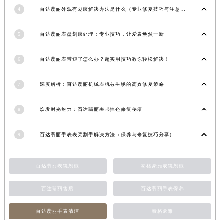
湖北省宜昌市西陵区夷陵大道与港窑路百达翡丽售后服务中心（需提前预约）
4
百达翡丽外观有划痕解决办法是什么（专业修复技巧与注意事项）
湖南省常德市武陵区人民路百达翡丽售后服务中心（需提前预约）
湖南省郴州市北湖区国庆北路百达翡丽售后服务中心（需提前预约）
5
百达翡丽表盘划痕处理：专业技巧，让爱表焕然一新
湖南省衡阳市雁峰区解放路百达翡丽售后服务中心（需提前预约）
湖南省怀化市鹤城区迎丰中路百达翡丽售后服务中心（需提前预约）
6
百达翡丽表带短了怎么办？超实用技巧教你轻松解决！
湖南省娄底市娄星区长青街百达翡丽售后服务中心（需提前预约）
湖南省邵阳市双清区东风路百达翡丽售后服务中心（需提前预约）
7
深度解析：百达翡丽机械表机芯生锈的高效修复策略
湖南省湘潭市雨湖区莲城大道百达翡丽售后服务中心（需提前预约）
8
焕发时光魅力：百达翡丽表带掉色修复秘籍
湖南省益阳市赫山区桃花仑路百达翡丽售后服务中心（需提前预约）
湖南省永州市冷水滩区永州大道与中兴路交叉口百达翡丽售后服务中心（需提前预约）
9
百达翡丽手表表壳割手解决方法（保养与修复技巧分享）
湖南省岳阳市岳阳楼区东茅岭路百达翡丽售后服务中心（需提前预约）
湖南省张家界市永定区解放路百达翡丽售后服务中心（需提前预约）
湖南省长沙市芙蓉区建湘路393号世茂环球金融中心写字楼10层1013室百达翡丽售后服务中心（需提前预约）
百达翡丽表镜划痕
泰格豪雅表镜划痕
湖南省株洲市芦淞区建设南路百达翡丽售后服务中心（需提前预约）
百达翡丽售后
百达翡丽手表保养
甘肃省白银市白银区北京路百达翡丽售后服务中心（需提前预约）
甘肃省定西市安定区解放路百达翡丽售后服务中心（需提前预约）
百达翡丽手表清洁
泰格豪雅