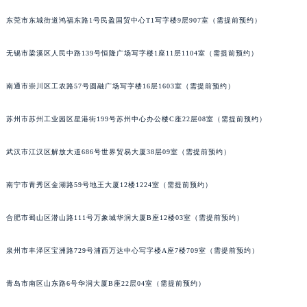
内蒙古自治区乌兰察布市集宁区恩和大街百达翡丽售后服务中心（需提前预约）
内蒙古自治区锡林郭勒盟市锡林浩特市光明街与额尔敦路交叉口百达翡丽售后服务中心（需提前预约）
东莞市东城街道鸿福东路1号民盈国贸中心T1写字楼9层907室（需提前预约）
内蒙古自治区兴安盟市乌兰浩特市兴安大街百达翡丽售后服务中心（需提前预约）
无锡市梁溪区人民中路139号恒隆广场写字楼1座11层1104室（需提前预约）
山西省大同市平城区迎宾街百达翡丽售后服务中心（需提前预约）
山西省晋城市城区黄华街百达翡丽售后服务中心（需提前预约）
南通市崇川区工农路57号圆融广场写字楼16层1603室（需提前预约）
山西省晋中市榆次区顺城街百达翡丽售后服务中心（需提前预约）
山西省临汾市尧都区解放路百达翡丽售后服务中心（需提前预约）
苏州市苏州工业园区星港街199号苏州中心办公楼C座22层08室（需提前预约）
山西省吕梁市离石区永宁中路与建设街交叉口百达翡丽售后服务中心（需提前预约）
武汉市江汉区解放大道686号世界贸易大厦38层09室（需提前预约）
山西省朔州市朔城区怡西路与鄯阳西街交汇处百达翡丽售后服务中心（需提前预约）
山西省忻州市忻府区和平东街与七一南路交叉口百达翡丽售后服务中心（需提前预约）
南宁市青秀区金湖路59号地王大厦12楼1224室（需提前预约）
山西省阳泉市郊区平阳东街与新城大道交叉口百达翡丽售后服务中心（需提前预约）
山西省运城市盐湖区河东街百达翡丽售后服务中心（需提前预约）
合肥市蜀山区潜山路111号万象城华润大厦B座12楼03室（需提前预约）
山西省长治市潞州区英雄中路百达翡丽售后服务中心（需提前预约）
山西省太原市迎泽区迎泽街道解放路15号亨得利名表维修授权店3楼百达翡丽售后服务中心（需提前预约）
泉州市丰泽区宝洲路729号浦西万达中心写字楼A座7楼709室（需提前预约）
天津市和平区赤峰道136号天津国际金融中心26层2603室百达翡丽售后服务中心（需提前预约）
青岛市南区山东路6号华润大厦B座22层04室（需提前预约）
安徽省安庆市迎江区人民路百达翡丽售后服务中心（需提前预约）