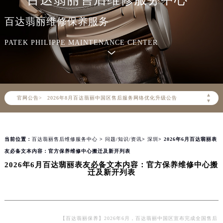
百达翡丽售后维修服务中心
百达翡丽维修保养服务
PATEK PHILIPPE MAINTENANCE CENTER
2026年8月百达翡丽中国区售后服务网络优化升级公告
▲
官网公告>
2026年8月百达翡丽全国官方售后客户服务热线：400-805-0910
▼
百达翡丽官方全国统一服务热线400-805-0910，服务覆盖中国大陆、香港、澳门、台湾全部区域（非大陆需加拨“+86”）
2026年8月百达翡丽售后服务中心最新网点地址：
当前位置：
百达翡丽售后维修服务中心
>
问题/知识/资讯
>
深圳
> 2026年6月百达翡丽表
北京市朝阳区建国门外大街甲6号华熙国际中心写字楼D座11层1102室（北京总部）（需提前预约）
友必备文本内容：官方保养维修中心搬迁及新开列表
北京市东城区东长安街1号东方广场写字楼W3座6层602室（需提前预约）
2026年6月百达翡丽表友必备文本内容：官方保养维修中心搬
天津市和平区赤峰道136号天津国际金融中心写字楼26层2603室（需提前预约）
迁及新开列表
上海市徐汇区虹桥路3号港汇中心写字楼2座37层3705室（需提前预约）
上海市黄浦区南京东路299号宏伊国际广场写字楼8层806室（需提前预约）
南京市秦淮区中山南路1号（新街口）南京中心写字楼22层C1-1室（需提前预约）