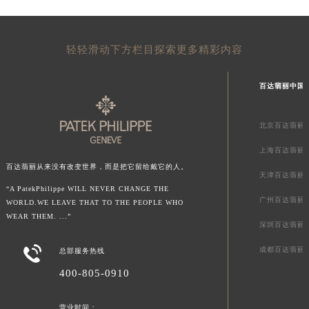
宁夏回族自治区中卫市沙坡头区鼓楼东街百达翡丽售后服务中心（需提前预约）
青海省果洛藏族自治州玛沁县团结路百达翡丽售后服务中心（需提前预约）
青海省海北藏族自治州海晏县将军路百达翡丽售后服务中心（需提前预约）
轻轻滑动下方栏目探索更多精彩内容
青海省海东市乐都区滨河路百达翡丽售后服务中心（需提前预约）
青海省海南藏族自治州共和县青海湖大街百达翡丽售后服务中心（需提前预约）
百达翡丽中国
青海省海西蒙古族藏族自治州德令哈市柴达木路百达翡丽售后服务中心（需提前预约）
青海省黄南藏族自治州同仁市德合隆路百达翡丽售后服务中心（需提前预约）
北京百达翡丽
青海省西宁市城西区海湖新区西关大道百达翡丽售后服务中心（需提前预约）
上海百达翡丽
青海省玉树藏族自治州结古镇胜利路百达翡丽售后服务中心（需提前预约）
百达翡丽从来没有改变世界，而是把它留给戴它的人。
陕西省安康市汉滨区金州路百达翡丽售后服务中心（需提前预约）
天津百达翡丽
“A PatekPhilippe WILL NEVER CHANGE THE
陕西省宝鸡市渭滨区经二路百达翡丽售后服务中心（需提前预约）
广州百达翡丽
WORLD.WE LEAVE THAT TO THE PEOPLE WHO
陕西省汉中市汉台区北大街百达翡丽售后服务中心（需提前预约）
WEAR THEM. ...”
深圳百达翡丽
陕西省商洛市商州区州城街百达翡丽售后服务中心（需提前预约）

成都百达翡丽
总部服务热线
陕西省铜川市王益区红旗街百达翡丽售后服务中心（需提前预约）
陕西省渭南市临渭区东风大街百达翡丽售后服务中心（需提前预约）
400-805-0910
陕西省咸阳市秦都区沣西新城统一西路与白马河路交汇处百达翡丽售后服务中心（需提前预约）