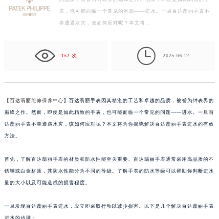
的品质，被誉为钟表界的巅峰之作。然而，即便是如此精致的手
常州市新北区龙锦路1590号现代传媒中心写字楼5号楼10层1008室（需提前预约）
表，也可能面临一个常见的问题——进水。一旦百达翡丽手表不
徐州市鼓楼区淮海东路29号苏宁广场IFC国际金融中心写字楼35层3508室（需提前预约）
幸遭遇水灾，该如何应对呢？本文将…
扬州市邗江区国展路29号星耀天地写字楼1号楼18层1803室（需提前预约）
盐城市盐都区世纪大道5号盐城金融城写字楼1号楼16层1604室（需提前预约）

泰州市海陵区永定东路399号置地商务中心东塔写字楼（华润万象城）17层1706室（需提前预约）
152 次
2025-06-24
宁波市江北区大闸南路500号来福士广场办公楼20层2009室（需提前预约）
杭州市上城区钱江路1366号华润大厦写字楼A座5层503-5室（需提前预约）
金华市金东区东市南街777号金华万达广场写字楼4号楼22层2209室（需提前预约）
【
百达翡丽维修保养中心
】百达翡丽手表因其精湛的工艺和卓越的品质，被誉为钟表界的
绍兴市越城区胜利东路379号世茂天际中心写字楼8层805室（需提前预约）
巅峰之作。然而，即便是如此精致的手表，也可能面临一个常见的问题——进水。一旦百
嘉兴市南湖区广益路705号嘉兴世界贸易中心写字楼A座13层1304室（需提前预约）
达翡丽手表不幸遭遇水灾，该如何应对呢？本文将为你揭晓解决百达翡丽手表进水的有效
方法。
南昌市红谷滩新区红谷中大道998号绿地双子塔（中央广场）A1座办公楼14层07室（需提前预约）
济南市历下区经十路11111号华润中心写字楼（万象城）15层1508室（需提前预约）
首先，了解百达翡丽手表的材质和防水性能至关重要。百达翡丽手表通常采用高品质的不
广州市天河区天河路230号万菱汇国际中心写字楼A塔7层704室（需提前预约）
锈钢或白金材质，其防水性能分为不同的等级。了解手表的防水等级可以帮助你判断进水
广州市越秀区环市东路371-375号世界贸易中心大厦南塔写字楼15层07室（需提前预约）
量的大小以及可能造成的损害程度。
深圳市罗湖区深南东路5001号华润大厦写字楼17层1701室（需提前预约）
惠州市惠城区江北文昌一路7号华贸大厦写字楼1座30层05室（需提前预约）
一旦发现百达翡丽手表进水，应立即采取行动以减少损害。以下是几个解决百达翡丽手表