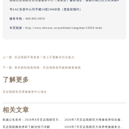
辽宁省盘锦市兴隆台区石油大街百达翡丽售后服务中心（需提前预约）
成都百达翡丽售后维修服务中心
（东原店）服务地址：成都市锦江区人民东路6
辽宁省铁岭市银州区南马路百达翡丽售后服务中心（需提前预约）
号SAC东原中心写字楼24层2406B室（需提前预约）
辽宁省营口市站前区市府路与渤海大街交叉口百达翡丽售后服务中心（需提前预约）
服务专线：
400-805-0910
辽宁省沈阳市沈河区中街路137号亨得利名表维修授权店1楼百达翡丽售后服务中心（需提前预约）
本页链接：
http://www.zbwxzx.cn/problems/tangshan/13626.html
辽宁省沈阳市沈河区中街路83号亨得利名表维修授权店1楼百达翡丽售后服务中心（需提前预约）
北京市朝阳区建国门外大街甲6号华熙国际中心D座11层1102室百达翡丽售后服务中心（北京总部）（需提前预约）
北京市东城区东长安街1号王府井东方广场W3座6层602室百达翡丽售后服务中心（需提前预约）
河北省保定市竞秀区朝阳北大街北国先天下百达翡丽售后服务中心（需提前预约）
上一篇:
百达翡丽手表发条一直上不紧解决办法盘点
内蒙古自治区阿拉善盟市左旗土尔扈特大街百达翡丽售后服务中心（需提前预约）
下一篇:
表壳损伤急救指南：百达翡丽表壳破裂修复秘籍
内蒙古自治区巴彦淖尔市临河区新华街百达翡丽售后服务中心（需提前预约）
了解更多
内蒙古自治区包头市青山区幸福路甲3号王府井百货名表维修百达翡丽售后服务中心（需提前预约）
内蒙古自治区赤峰市红山区哈达街百达翡丽售后服务中心（需提前预约）
百达翡丽售后维修服务中心地址
内蒙古自治区鄂尔多斯市东胜区伊金霍洛街百达翡丽售后服务中心（需提前预约）
内蒙古自治区呼伦贝尔市海拉尔区中央街百达翡丽售后服务中心（需提前预约）
相关文章
内蒙古自治区通辽市科尔沁区明仁大街百达翡丽售后服务中心（需提前预约）
权威公告发布：2026年8月百达翡丽官方维修保养服务中心网点变动
2026年7月百达翡丽官方维修保养综合服务中心调整补充公告（含迁址）最终内容
内蒙古自治区乌海市海勃湾区人民南路百达翡丽售后服务中心（需提前预约）