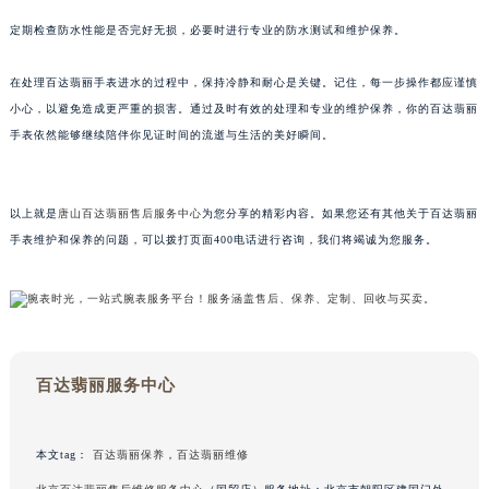
内蒙古自治区呼和浩特市玉泉区大学西街70号华润万象城写字楼（鄂尔多斯大厦）23层2326室（需提前预约）
定期检查防水性能是否完好无损，必要时进行专业的防水测试和维护保养。
甘肃省兰州市七里河区西津西路16号兰州中心写字楼21层2102室（需提前预约）
重庆市解放碑渝中区民权路28号英利国际金融中心写字楼20层01室（需提前预约）
在处理百达翡丽手表进水的过程中，保持冷静和耐心是关键。记住，每一步操作都应谨慎
黑龙江省大庆市萨尔图区会战大街百达翡丽售后服务中心（需提前预约）
小心，以避免造成更严重的损害。通过及时有效的处理和专业的维护保养，你的百达翡丽
黑龙江省鹤岗市向阳区红军路百达翡丽售后服务中心（需提前预约）
手表依然能够继续陪伴你见证时间的流逝与生活的美好瞬间。
黑龙江省黑河市爱辉区中央街百达翡丽售后服务中心（需提前预约）
黑龙江省鸡西市鸡冠区红军路百达翡丽售后服务中心（需提前预约）
以上就是
唐山百达翡丽售后服务中心
为您分享的精彩内容。如果您还有其他关于百达翡丽
黑龙江省佳木斯市向阳区长安路百达翡丽售后服务中心（需提前预约）
手表维护和保养的问题，可以拨打页面400电话进行咨询，我们将竭诚为您服务。
黑龙江省牡丹江市东安区太平路百达翡丽售后服务中心（需提前预约）
黑龙江省七台河市桃山区大同街百达翡丽售后服务中心（需提前预约）
黑龙江省齐齐哈尔市龙沙区龙华路百达翡丽售后服务中心（需提前预约）
黑龙江省双鸭山市尖山区新兴大街百达翡丽售后服务中心（需提前预约）
黑龙江省绥化市北林区新华街与康庄路交叉口百达翡丽售后服务中心（需提前预约）
百达翡丽服务中心
黑龙江省伊春市伊美区通河路百达翡丽售后服务中心（需提前预约）
吉林省白城市洮北区明仁南街百达翡丽售后服务中心（需提前预约）
本文tag：
百达翡丽保养
，
百达翡丽维修
吉林省白山市浑江区浑江大街百达翡丽售后服务中心（需提前预约）