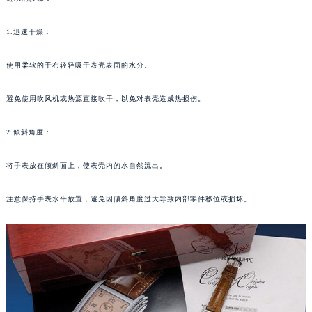
进水的步骤：
厦门市思明区湖滨东路95号华润大厦写字楼B座11层1104室（需提前预约）
福州市鼓楼区五四路128-1号恒力城写字楼15层03室（需提前预约）
1.迅速干燥：
成都市锦江区人民东路6号SAC东原中心写字楼24层2406B室（需提前预约）
重庆市江北区观音桥步行街2号融恒时代广场写字楼9层902室（需提前预约）
使用柔软的干布轻轻吸干表壳表面的水分。
长沙市芙蓉区定王台街道建湘路393号世茂环球金融中心写字楼（芙蓉广场）10层13室（需提前预约）
郑州市二七区铭功路10号华润大厦写字楼29层2905室（需提前预约）
避免使用吹风机或热源直接吹干，以免对表壳造成热损伤。
太原市迎泽区解放路15号亨得利名表服务中心（品牌授权店）3层整层（需提前预约）
2.倾斜角度：
沈阳市沈河区中街路137号亨得利名表服务中心（品牌授权店）1层整层（需提前预约）
沈阳市沈河区中街路83号亨得利名表服务中心（品牌授权店）1层整层（需提前预约）
将手表放在倾斜面上，使表壳内的水自然流出。
乌鲁木齐市天山区红山路26号时代广场（CCMALL）C座17层17-B（需提前预约）
温州市鹿城区锦绣路1067号置信广场10层1015室（需提前预约）
注意保持手表水平放置，避免因倾斜角度过大导致内部零件移位或损坏。
哈尔滨市道里区友谊西路600号富力中心T2座写字楼29层03室（需提前预约）
大连市中山区人民路15号国际金融大厦7层G室（需提前预约）
佛山市禅城区季华五路57号万科金融中心C座12层1205室（需提前预约）
东莞市东城街道鸿福东路1号民盈国贸中心T1写字楼9层907室（需提前预约）
无锡市梁溪区人民中路139号恒隆广场写字楼1座11层1104室（需提前预约）