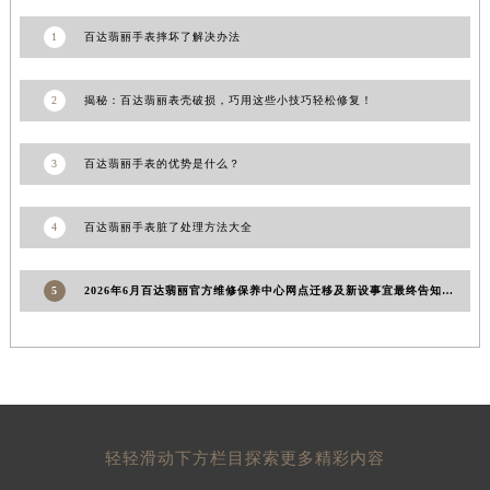
山东省泰安市泰山区财源街道泰山大街百达翡丽售后服务中心（需提前预约）
山东省威海市环翠区新威海路89号振华商厦一楼名表维修百达翡丽售后服务中心（需提前预约）
1
百达翡丽手表摔坏了解决办法
山东省潍坊市奎文区东风东街百达翡丽售后服务中心（需提前预约）
山东省枣庄市滕州市北辛路与善国路交叉口百达翡丽售后服务中心（需提前预约）
2
揭秘：百达翡丽表壳破损，巧用这些小技巧轻松修复！
山东省淄博市张店区金晶大道百达翡丽售后服务中心（需提前预约）
上海市黄浦区南京东路299号宏伊国际广场写字楼8层806室百达翡丽售后服务中心（需提前预约）
3
百达翡丽手表的优势是什么？
上海市徐汇区虹桥路3号港汇中心2座37层3705室百达翡丽售后服务中心（需提前预约）
浙江省杭州市上城区钱江路1366号华润大厦A座5层503-5室百达翡丽售后服务中心（需提前预约）
4
百达翡丽手表脏了处理方法大全
浙江省湖州市吴兴区劳动路百达翡丽售后服务中心（需提前预约）
浙江省嘉兴市南湖区广益路705号嘉兴世界贸易中心A座13层1304室百达翡丽售后服务中心（需提前预约）
5
2026年6月百达翡丽官方维修保养中心网点迁移及新设事宜最终告知完成
浙江省金华市金东区东市南街777号金华万达广场4号楼22楼2209室百达翡丽售后服务中心（需提前预约）
浙江省丽水市莲都区解放街百达翡丽售后服务中心（需提前预约）
浙江省宁波市江北区大闸南路500号来福士广场办公楼20层2009室百达翡丽售后服务中心（需提前预约）
浙江省衢州市柯城区上街百达翡丽售后服务中心（需提前预约）
浙江省绍兴市越城区胜利东路379号世茂天际中心写字楼8层805室百达翡丽售后服务中心（需提前预约）
轻轻滑动下方栏目探索更多精彩内容
浙江省舟山市定海区解放东路百达翡丽售后服务中心（需提前预约）