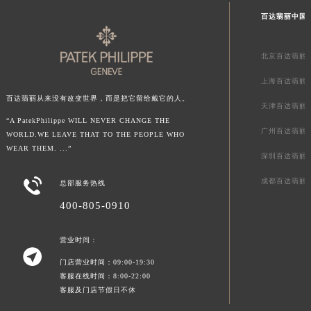
澳门特别行政区大堂区议事亭前地（新马路）百达翡丽售后服务中心（需提前预约）
百达翡丽中国
澳门特别行政区风顺堂区南湾大马路百达翡丽售后服务中心（需提前预约）
澳门特别行政区花地玛堂区关闸广场百达翡丽售后服务中心（需提前预约）
北京百达翡丽
澳门特别行政区花王堂区大三巴商圈百达翡丽售后服务中心（需提前预约）
澳门特别行政区嘉模堂区官也街百达翡丽售后服务中心（需提前预约）
上海百达翡丽
澳门省路氹城市金光大道百达翡丽售后服务中心（需提前预约）
百达翡丽从来没有改变世界，而是把它留给戴它的人。
天津百达翡丽
澳门特别行政区望德堂区塔石广场百达翡丽售后服务中心（需提前预约）
“A PatekPhilippe WILL NEVER CHANGE THE
广州百达翡丽
WORLD.WE LEAVE THAT TO THE PEOPLE WHO
福建省福州市鼓楼区五四路128-1号恒力城写字楼15层03室百达翡丽售后服务中心（需提前预约）
WEAR THEM. ...”
福建省厦门市思明区湖滨东路95号万象城华润大厦B座11层1104室百达翡丽售后服务中心（需提前预约）
深圳百达翡丽
广东省潮州市潮安区新风路与潮汕路交汇处百达翡丽售后服务中心（需提前预约）

成都百达翡丽
总部服务热线
广东省广州市天河区天河路230号万菱汇国际中心A塔7层704室百达翡丽售后服务中心（需提前预约）
400-805-0910
广东省广州市越秀区环市东路371-375号世界贸易中心大厦南塔15层1507室百达翡丽售后服务中心（需提前预约）
广东省河源市源城区越王大道百达翡丽售后服务中心（需提前预约）
营业时间：

广东省惠州市惠城区江北文昌一路7号华贸大厦1座30层3005室百达翡丽售后服务中心（需提前预约）
门店营业时间：09:00-19:30
广东省江门市蓬江区广场西路百达翡丽售后服务中心（需提前预约）
客服在线时间：8:00-22:00
客服及门店节假日不休
广东省揭阳市榕城进贤门步行街百达翡丽售后服务中心（需提前预约）