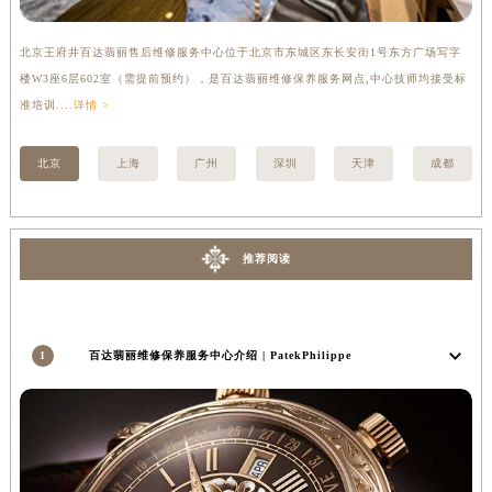
安徽省蚌埠市蚌山区淮河路百达翡丽售后服务中心（需提前预约）
安徽省亳州市谯城区魏武大道百达翡丽售后服务中心（需提前预约）
北京王府井百达翡丽售后维修服务中心位于北京市东城区东长安街1号东方广场写字
上
安徽省池州市贵池区长江路百达翡丽售后服务中心（需提前预约）
楼W3座6层602室（需提前预约），是百达翡丽维修保养服务网点,中心技师均接受标
3
安徽省滁州市琅琊区南谯北路百达翡丽售后服务中心（需提前预约）
准培训....
详情 >
详情
安徽省阜阳市颍州区颍州北路百达翡丽售后服务中心（需提前预约）
安徽省淮北市相山区淮海路百达翡丽售后服务中心（需提前预约）
北京
上海
广州
深圳
天津
成都
安徽省淮南市田家庵区国庆中路百达翡丽售后服务中心（需提前预约）
安徽省黄山市屯溪区黄山西路百达翡丽售后服务中心（需提前预约）
安徽省六安市金安区解放中路百达翡丽售后服务中心（需提前预约）
推荐阅读
安徽省马鞍山市雨山区湖南西路百达翡丽售后服务中心（需提前预约）
安徽省宿州市埇桥区人民中路百达翡丽售后服务中心（需提前预约）
安徽省铜陵市铜官区石城大道百达翡丽售后服务中心（需提前预约）
1
百达翡丽维修保养服务中心介绍 | PatekPhilippe
安徽省芜湖市镜湖区中山路步行街百达翡丽售后服务中心（需提前预约）
安徽省宣城市宣州区叠嶂西路百达翡丽售后服务中心（需提前预约）
福建省龙岩市新罗区九一南路百达翡丽售后服务中心（需提前预约）
福建省南平市建阳区人民西路百达翡丽售后服务中心（需提前预约）