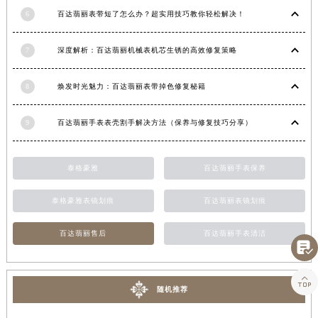
江西省吉安市吉州区井冈山大道百达翡丽售后服务中心（需提前预约）
6
百达翡丽表带短了怎么办？超实用技巧教你轻松解决！
江西省景德镇市珠山区珠山中路百达翡丽售后服务中心（需提前预约）
江西省九江市浔阳区浔阳路百达翡丽售后服务中心（需提前预约）
7
深度解析：百达翡丽机械表机芯生锈的高效修复策略
江西省南昌市红谷滩新区红谷中大道998号绿地双子塔（中央广场）A1座办公楼14层1407室百达翡丽售后服务中心（需提前预约）
江西省萍乡市安源区萍安北大道与康庄路交叉口百达翡丽售后服务中心（需提前预约）
8
焕发时光魅力：百达翡丽表带掉色修复秘籍
江西省上饶市信州区滨江西路百达翡丽售后服务中心（需提前预约）
江西省新余市渝水区北湖西路百达翡丽售后服务中心（需提前预约）
9
百达翡丽手表表壳割手解决方法（保养与修复技巧分享）
江西省宜春市袁州区中山中路百达翡丽售后服务中心（需提前预约）
江西省鹰潭市月湖区胜利东路百达翡丽售后服务中心（需提前预约）
泰格豪雅
百达翡丽手表保养
山东省德州市德城区东风中路百达翡丽售后服务中心（需提前预约）
山东省东营市东营区济南路百达翡丽售后服务中心（需提前预约）
泰格豪雅表镜划痕
百达翡丽表镜划痕
山东省济南市历下区经十路11111号华润中心写字楼（万象城）15层1508室百达翡丽售后服务中心（需提前预约）

百达翡丽售后
百达翡丽手表清洁
山东省济宁市任城区太白楼路百达翡丽售后服务中心（需提前预约）
山东省莱芜市文化南路8号银座商城名表维修一楼名表维修百达翡丽售后服务中心（需提前预约）

山东省临沂市兰山区解放路百达翡丽售后服务中心（需提前预约）
随机推荐
山东省日照市东港区烟台路百达翡丽售后服务中心（需提前预约）