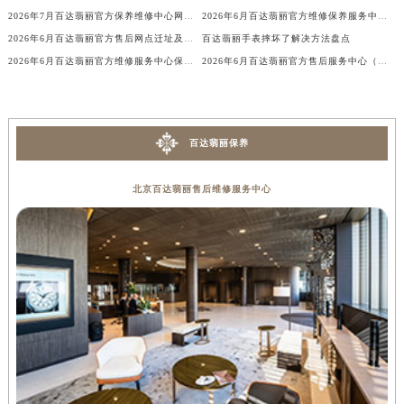
百达翡丽腕表摔坏了解决技巧详解
2026年7月百达翡丽官方保养维修服务点迁址与新开业信息补充速报文本
内蒙古自治区乌兰察布市集宁区恩和大街百达翡丽售后服务中心（需提前预约）
2026年7月百达翡丽官方保养维修中心网点新增及迁址补充确认
2026年6月百达翡丽官方维修保养服务中心搬迁与新设网点补充通告原文最终发布
内蒙古自治区锡林郭勒盟市锡林浩特市光明街与额尔敦路交叉口百达翡丽售后服务中心（需提前预约）
2026年6月百达翡丽官方售后网点迁址及新开补充说明文件
百达翡丽手表摔坏了解决方法盘点
内蒙古自治区兴安盟市乌兰浩特市兴安大街百达翡丽售后服务中心（需提前预约）
2026年6月百达翡丽官方维修服务中心保养点地址变更及新开补充最终版内容
2026年6月百达翡丽官方售后服务中心（维修保养）迁址及新开补充通告原文内容发布
山西省大同市平城区迎宾街百达翡丽售后服务中心（需提前预约）
山西省晋城市城区黄华街百达翡丽售后服务中心（需提前预约）
山西省晋中市榆次区顺城街百达翡丽售后服务中心（需提前预约）
百达翡丽保养
山西省临汾市尧都区解放路百达翡丽售后服务中心（需提前预约）
山西省吕梁市离石区永宁中路与建设街交叉口百达翡丽售后服务中心（需提前预约）
北京百达翡丽售后维修服务中心
山西省朔州市朔城区怡西路与鄯阳西街交汇处百达翡丽售后服务中心（需提前预约）
山西省忻州市忻府区和平东街与七一南路交叉口百达翡丽售后服务中心（需提前预约）
山西省阳泉市郊区平阳东街与新城大道交叉口百达翡丽售后服务中心（需提前预约）
山西省运城市盐湖区河东街百达翡丽售后服务中心（需提前预约）
山西省长治市潞州区英雄中路百达翡丽售后服务中心（需提前预约）
山西省太原市迎泽区迎泽街道解放路15号亨得利名表维修授权店3楼百达翡丽售后服务中心（需提前预约）
天津市和平区赤峰道136号天津国际金融中心26层2603室百达翡丽售后服务中心（需提前预约）
安徽省安庆市迎江区人民路百达翡丽售后服务中心（需提前预约）