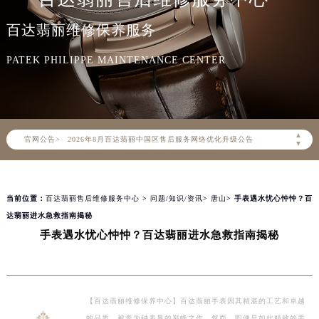
百达翡丽售后维修服务中心
百达翡丽维修保养服务
PATEK PHILIPPE MAINTENANCE CENTER
2026年8月百达翡丽中国区售后服务网络优化升级公告
▲
官网公告>
2026年8月百达翡丽全国官方售后客户服务热线：400-805-0910
▼
百达翡丽官方全国统一服务热线400-805-0910，服务覆盖中国大陆、香港、澳门、台湾全部区域（非大陆需加拨“+86”）
2026年8月百达翡丽售后服务中心最新网点地址：
当前位置：
百达翡丽售后维修服务中心
>
问题/知识/资讯
>
唐山
> 手表遇水忧心忡忡？百
北京市朝阳区建国门外大街甲6号华熙国际中心写字楼D座11层1102室（北京总部）（需提前预约）
达翡丽进水急救指南揭秘
北京市东城区东长安街1号东方广场写字楼W3座6层602室（需提前预约）
手表遇水忧心忡忡？百达翡丽进水急救指南揭秘
天津市和平区赤峰道136号天津国际金融中心写字楼26层2603室（需提前预约）
上海市徐汇区虹桥路3号港汇中心写字楼2座37层3705室（需提前预约）
上海市黄浦区南京东路299号宏伊国际广场写字楼8层806室（需提前预约）
南京市秦淮区中山南路1号（新街口）南京中心写字楼22层C1-1室（需提前预约）
【百达翡丽维修保养中心】百达翡丽手表因其精湛的工艺和卓越