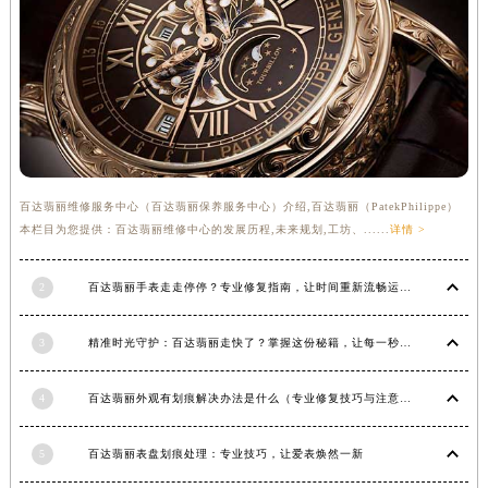
福建省宁德市蕉城区天湖东路百达翡丽售后服务中心（需提前预约）
福建省莆田市城厢区霞林街道荔华东大道百达翡丽售后服务中心（需提前预约）
福建省三明市三元区东乾二路百达翡丽售后服务中心（需提前预约）
福建省漳州市龙文区步港路百达翡丽售后服务中心（需提前预约）
江苏省常州市新北区龙锦路1590号现代传媒中心5号楼10层1008室百达翡丽售后服务中心（需提前预约）
江苏省淮安市清江浦区淮海北路百达翡丽售后服务中心（需提前预约）
江苏省连云港市海州区通灌北路百达翡丽售后服务中心（需提前预约）
百达翡丽维修服务中心（百达翡丽保养服务中心）介绍,百达翡丽（PatekPhilippe）
江苏省南京市秦淮区中山南路1号南京中心22层22-C1-C3室百达翡丽售后服务中心（需提前预约）
本栏目为您提供：百达翡丽维修中心的发展历程,未来规划,工坊、......
详情 >
江苏省宿迁市宿城区西湖路百达翡丽售后服务中心（需提前预约）
江苏省泰州市海陵区永定东路399号置地商务中心东塔（华润万象城）17层1706室百达翡丽售后服务中心（需提前预约）
2
百达翡丽手表走走停停？专业修复指南，让时间重新流畅运行
江苏省徐州市鼓楼区淮海东路29号苏宁广场IFC国际金融中心35层3508室百达翡丽售后服务中心（需提前预约）
江苏省盐城市盐都区世纪大道5号盐城金融城写字楼1号楼16层1604室百达翡丽售后服务中心（需提前预约）
3
精准时光守护：百达翡丽走快了？掌握这份秘籍，让每一秒都精准无误！
江苏省扬州市邗江区国展路29号星耀天地写字楼1号楼18层1803室百达翡丽售后服务中心（需提前预约）
江苏省镇江市京口区中山东路百达翡丽售后服务中心（需提前预约）
4
百达翡丽外观有划痕解决办法是什么（专业修复技巧与注意事项）
江西省抚州市临川区赣东大道百达翡丽售后服务中心（需提前预约）
5
百达翡丽表盘划痕处理：专业技巧，让爱表焕然一新
江西省赣州市章贡区文清路百达翡丽售后服务中心（需提前预约）