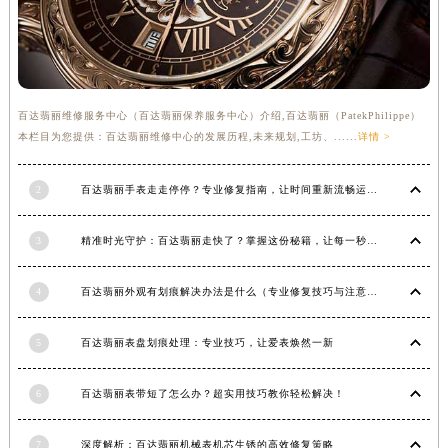
福建省莆田市城厢区霞林街道荔华东大道百达翡丽售后服务中心（需提前预约）
福建省三明市三元区东乾二路百达翡丽售后服务中心（需提前预约）
福建省漳州市龙文区步港路百达翡丽售后服务中心（需提前预约）
江苏省常州市新北区龙锦路1590号现代传媒中心5号楼10层1008室百达翡丽售后服务中心（需提前预约）
百达翡丽维修服务中心（百达翡丽保养服务中心）介绍,百达翡丽（PatekPhilippe）
江苏省淮安市清江浦区淮海北路百达翡丽售后服务中心（需提前预约）
本栏目为您提供：百达翡丽维修中心的发展历程,未来规划,工坊、......
详情 >
江苏省连云港市海州区通灌北路百达翡丽售后服务中心（需提前预约）
江苏省南京市秦淮区中山南路1号南京中心22层22-C1-C3室百达翡丽售后服务中心（需提前预约）
2
百达翡丽手表走走停停？专业修复指南，让时间重新流畅运行
江苏省宿迁市宿城区西湖路百达翡丽售后服务中心（需提前预约）
3
精准时光守护：百达翡丽走快了？掌握这份秘籍，让每一秒都精准无误！
江苏省泰州市海陵区永定东路399号置地商务中心东塔（华润万象城）17层1706室百达翡丽售后服务中心（需提前预约）
江苏省徐州市鼓楼区淮海东路29号苏宁广场IFC国际金融中心35层3508室百达翡丽售后服务中心（需提前预约）
4
百达翡丽外观有划痕解决办法是什么（专业修复技巧与注意事项）
江苏省盐城市盐都区世纪大道5号盐城金融城写字楼1号楼16层1604室百达翡丽售后服务中心（需提前预约）
江苏省扬州市邗江区国展路29号星耀天地写字楼1号楼18层1803室百达翡丽售后服务中心（需提前预约）
5
百达翡丽表盘划痕处理：专业技巧，让爱表焕然一新
江苏省镇江市京口区中山东路百达翡丽售后服务中心（需提前预约）
江西省抚州市临川区赣东大道百达翡丽售后服务中心（需提前预约）
6
百达翡丽表带短了怎么办？超实用技巧教你轻松解决！
江西省赣州市章贡区文清路百达翡丽售后服务中心（需提前预约）
江西省吉安市吉州区井冈山大道百达翡丽售后服务中心（需提前预约）
7
深度解析：百达翡丽机械表机芯生锈的高效修复策略