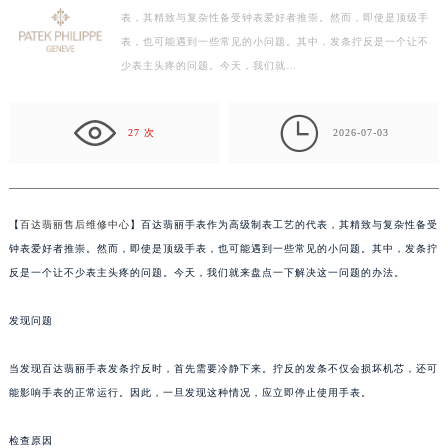
表，其精致与复杂性备受钟表爱好者推崇。然而，即使是顶级手
徐州市鼓楼区淮海东路29号苏宁广场IFC国际金融中心写字楼35层3508室（需提前预约）
表，也可能遇到一些常见的小问题。其中，发条拧反是一个让不
扬州市邗江区国展路29号星耀天地写字楼1号楼18层1803室（需提前预约）
少表主头疼的问题。今天，我们就…
盐城市盐都区世纪大道5号盐城金融城写字楼1号楼16层1604室（需提前预约）
泰州市海陵区永定东路399号置地商务中心东塔写字楼（华润万象城）17层1706室（需提前预约）

宁波市江北区大闸南路500号来福士广场办公楼20层2009室（需提前预约）
27 次
2026-07-03
杭州市上城区钱江路1366号华润大厦写字楼A座5层503-5室（需提前预约）
金华市金东区东市南街777号金华万达广场写字楼4号楼22层2209室（需提前预约）
绍兴市越城区胜利东路379号世茂天际中心写字楼8层805室（需提前预约）
【
百达翡丽售后维修中心
】百达翡丽手表作为高级制表工艺的代表，其精致与复杂性备受
嘉兴市南湖区广益路705号嘉兴世界贸易中心写字楼A座13层1304室（需提前预约）
钟表爱好者推崇。然而，即使是顶级手表，也可能遇到一些常见的小问题。其中，发条拧
南昌市红谷滩新区红谷中大道998号绿地双子塔（中央广场）A1座办公楼14层07室（需提前预约）
反是一个让不少表主头疼的问题。今天，我们就来盘点一下解决这一问题的办法。
济南市历下区经十路11111号华润中心写字楼（万象城）15层1508室（需提前预约）
发现问题
广州市天河区天河路230号万菱汇国际中心写字楼A塔7层704室（需提前预约）
广州市越秀区环市东路371-375号世界贸易中心大厦南塔写字楼15层07室（需提前预约）
当发现百达翡丽手表发条拧反时，首先需要冷静下来。拧反的发条不仅会损坏机芯，还可
深圳市罗湖区深南东路5001号华润大厦写字楼17层1701室（需提前预约）
能影响手表的正常运行。因此，一旦发现这种情况，应立即停止使用手表。
惠州市惠城区江北文昌一路7号华贸大厦写字楼1座30层05室（需提前预约）
厦门市思明区湖滨东路95号华润大厦写字楼B座11层1104室（需提前预约）
检查原因