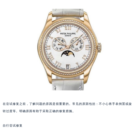
福州市鼓楼区五四路128-1号恒力城写字楼15层03室（需提前预约）
成都市锦江区人民东路6号SAC东原中心写字楼24层2406B室（需提前预约）
重庆市江北区观音桥步行街2号融恒时代广场写字楼9层902室（需提前预约）
长沙市芙蓉区定王台街道建湘路393号世茂环球金融中心写字楼（芙蓉广场）10层13室（需提前预约）
郑州市二七区铭功路10号华润大厦写字楼29层2905室（需提前预约）
太原市迎泽区解放路15号亨得利名表服务中心（品牌授权店）3层整层（需提前预约）
沈阳市沈河区中街路137号亨得利名表服务中心（品牌授权店）1层整层（需提前预约）
沈阳市沈河区中街路83号亨得利名表服务中心（品牌授权店）1层整层（需提前预约）
乌鲁木齐市天山区红山路26号时代广场（CCMALL）C座17层17-B（需提前预约）
温州市鹿城区锦绣路1067号置信广场10层1015室（需提前预约）
哈尔滨市道里区友谊西路600号富力中心T2座写字楼29层03室（需提前预约）
大连市中山区人民路15号国际金融大厦7层G室（需提前预约）
在尝试修复之前，了解问题的原因是很重要的。常见的原因包括：不小心将手表倒置或旋
佛山市禅城区季华五路57号万科金融中心C座12层1205室（需提前预约）
转过度等。明确原因有助于采取正确的修复措施。
东莞市东城街道鸿福东路1号民盈国贸中心T1写字楼9层907室（需提前预约）
无锡市梁溪区人民中路139号恒隆广场写字楼1座11层1104室（需提前预约）
自行尝试修复
南通市崇川区工农路57号圆融广场写字楼16层1603室（需提前预约）