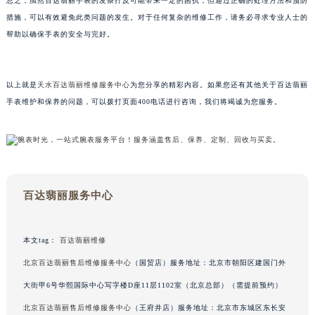
总之，虽然百达翡丽手表的发条拧反可能带来一定的困扰，但通过正确的处理方法和预防
甘肃省兰州市七里河区西津西路16号兰州中心写字楼21层2102室（需提前预约）
措施，可以有效避免此类问题的发生。对于任何复杂的维修工作，请务必寻求专业人士的
重庆市解放碑渝中区民权路28号英利国际金融中心写字楼20层01室（需提前预约）
帮助以确保手表的安全与完好。
黑龙江省大庆市萨尔图区会战大街百达翡丽售后服务中心（需提前预约）
黑龙江省鹤岗市向阳区红军路百达翡丽售后服务中心（需提前预约）
以上就是
天水百达翡丽维修服务中心
为您分享的精彩内容。如果您还有其他关于百达翡丽
黑龙江省黑河市爱辉区中央街百达翡丽售后服务中心（需提前预约）
手表维护和保养的问题，可以拨打页面400电话进行咨询，我们将竭诚为您服务。
黑龙江省鸡西市鸡冠区红军路百达翡丽售后服务中心（需提前预约）
黑龙江省佳木斯市向阳区长安路百达翡丽售后服务中心（需提前预约）
黑龙江省牡丹江市东安区太平路百达翡丽售后服务中心（需提前预约）
黑龙江省七台河市桃山区大同街百达翡丽售后服务中心（需提前预约）
黑龙江省齐齐哈尔市龙沙区龙华路百达翡丽售后服务中心（需提前预约）
百达翡丽服务中心
黑龙江省双鸭山市尖山区新兴大街百达翡丽售后服务中心（需提前预约）
黑龙江省绥化市北林区新华街与康庄路交叉口百达翡丽售后服务中心（需提前预约）
本文tag：
百达翡丽维修
黑龙江省伊春市伊美区通河路百达翡丽售后服务中心（需提前预约）
北京百达翡丽售后维修服务中心
（国贸店）服务地址：北京市朝阳区建国门外
吉林省白城市洮北区明仁南街百达翡丽售后服务中心（需提前预约）
大街甲6号华熙国际中心写字楼D座11层1102室（北京总部）（需提前预约）
吉林省白山市浑江区浑江大街百达翡丽售后服务中心（需提前预约）
北京百达翡丽售后维修服务中心
（王府井店）服务地址：北京市东城区东长安
吉林省吉林市船营区河南街百达翡丽售后服务中心（需提前预约）