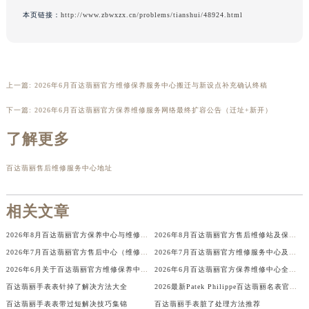
辽宁省铁岭市银州区南马路百达翡丽售后服务中心（需提前预约）
本页链接：
http://www.zbwxzx.cn/problems/tianshui/48924.html
辽宁省营口市站前区市府路与渤海大街交叉口百达翡丽售后服务中心（需提前预约）
辽宁省沈阳市沈河区中街路137号亨得利名表维修授权店1楼百达翡丽售后服务中心（需提前预约）
辽宁省沈阳市沈河区中街路83号亨得利名表维修授权店1楼百达翡丽售后服务中心（需提前预约）
上一篇:
2026年6月百达翡丽官方维修保养服务中心搬迁与新设点补充确认终稿
北京市朝阳区建国门外大街甲6号华熙国际中心D座11层1102室百达翡丽售后服务中心（北京总部）（需提前预约）
北京市东城区东长安街1号王府井东方广场W3座6层602室百达翡丽售后服务中心（需提前预约）
下一篇:
2026年6月百达翡丽官方保养维修服务网络最终扩容公告（迁址+新开）
河北省保定市竞秀区朝阳北大街北国先天下百达翡丽售后服务中心（需提前预约）
了解更多
内蒙古自治区阿拉善盟市左旗土尔扈特大街百达翡丽售后服务中心（需提前预约）
内蒙古自治区巴彦淖尔市临河区新华街百达翡丽售后服务中心（需提前预约）
百达翡丽售后维修服务中心地址
内蒙古自治区包头市青山区幸福路甲3号王府井百货名表维修百达翡丽售后服务中心（需提前预约）
内蒙古自治区赤峰市红山区哈达街百达翡丽售后服务中心（需提前预约）
相关文章
内蒙古自治区鄂尔多斯市东胜区伊金霍洛街百达翡丽售后服务中心（需提前预约）
2026年8月百达翡丽官方保养中心与维修服务中心迁址及新开补充完整指南定稿文件
2026年8月百达翡丽官方售后维修站及保养站迁址新开补充速查文件
内蒙古自治区呼伦贝尔市海拉尔区中央街百达翡丽售后服务中心（需提前预约）
2026年7月百达翡丽官方售后中心（维修保养）网点迁移及新设补充确认发布
2026年7月百达翡丽官方维修服务中心及保养站最新调整补充确认终稿文件
内蒙古自治区通辽市科尔沁区明仁大街百达翡丽售后服务中心（需提前预约）
2026年6月关于百达翡丽官方维修保养中心网点搬迁新增的正式文件
2026年6月百达翡丽官方保养维修中心全面调整方案正式公布（迁址新增网点）定稿
内蒙古自治区乌海市海勃湾区人民南路百达翡丽售后服务中心（需提前预约）
百达翡丽手表表针掉了解决方法大全
2026最新Patek Philippe百达翡丽名表官方客户服务中心地址调研报告
内蒙古自治区乌兰察布市集宁区恩和大街百达翡丽售后服务中心（需提前预约）
百达翡丽手表表带过短解决技巧集锦
百达翡丽手表脏了处理方法推荐