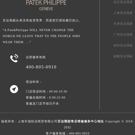
北京百达翡丽
澳门特别行政区风顺堂区南湾大马路百达翡丽售后服务中心（需提前预约）
上海百达翡丽
澳门特别行政区花地玛堂区关闸广场百达翡丽售后服务中心（需提前预约）
百达翡丽从来没有改变世界，而是把它留给戴它的人。
澳门特别行政区花王堂区大三巴商圈百达翡丽售后服务中心（需提前预约）
天津百达翡丽
“A PatekPhilippe WILL NEVER CHANGE THE
澳门特别行政区嘉模堂区官也街百达翡丽售后服务中心（需提前预约）
广州百达翡丽
WORLD.WE LEAVE THAT TO THE PEOPLE WHO
澳门省路氹城市金光大道百达翡丽售后服务中心（需提前预约）
WEAR THEM. ...”
深圳百达翡丽
澳门特别行政区望德堂区塔石广场百达翡丽售后服务中心（需提前预约）

福建省福州市鼓楼区五四路128-1号恒力城写字楼15层03室百达翡丽售后服务中心（需提前预约）
成都百达翡丽
总部服务热线
福建省厦门市思明区湖滨东路95号万象城华润大厦B座11层1104室百达翡丽售后服务中心（需提前预约）
400-805-0910
广东省潮州市潮安区新风路与潮汕路交汇处百达翡丽售后服务中心（需提前预约）
广东省广州市天河区天河路230号万菱汇国际中心A塔7层704室百达翡丽售后服务中心（需提前预约）
营业时间：

广东省广州市越秀区环市东路371-375号世界贸易中心大厦南塔15层1507室百达翡丽售后服务中心（需提前预约）
门店营业时间：09:00-19:30
客服在线时间：8:00-22:00
广东省河源市源城区越王大道百达翡丽售后服务中心（需提前预约）
客服及门店节假日不休
广东省惠州市惠城区江北文昌一路7号华贸大厦1座30层3005室百达翡丽售后服务中心（需提前预约）
广东省江门市蓬江区广场西路百达翡丽售后服务中心（需提前预约）
版权所有：上海丰瑞恒业商贸有限公司
百达翡丽售后维修服务中心地址
Copyright © 2018-
广东省揭阳市榕城进贤门步行街百达翡丽售后服务中心（需提前预约）
2032
广东省茂名市电白区水东街道迎宾大道百达翡丽售后服务中心（需提前预约）
客户服务热线：
400-805-0910