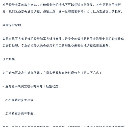
对于经验丰富的表主来说，在确保安全的情况下可以尝试自行修复。首先需要将手表拆
苏州市苏州工业园区星港街199号苏州中心办公楼C座22层08室（需提前预约）
卸，找到发条部分进行调整。但请注意，这一过程需要非常小心，以免造成更大的损坏。
武汉市江汉区解放大道686号世界贸易大厦38层09室（需提前预约）
南宁市青秀区金湖路59号地王大厦12楼1224室（需提前预约）
寻求专业帮助
合肥市蜀山区潜山路111号万象城华润大厦B座12楼03室（需提前预约）
泉州市丰泽区宝洲路729号浦西万达中心写字楼A座7楼709室（需提前预约）
如果自己不具备足够的经验和工具进行修理，最安全的做法是将手表送到专业的钟表维修
青岛市南区山东路6号华润大厦B座22层04室（需提前预约）
店进行处理。专业的维修人员会使用专用工具和设备来安全地调整或更换发条。
烟台市芝罘区胜利路139号万达金融中心A座907室（需提前预约）
预防措施
长春市朝阳区西安大路727号中银大厦A座(旺进大厦)18层09室（需提前预约）
贵阳市南明区都司高架桥路33号亨特国际金融中心14楼14D（需提前预约）
为了避免再次发生类似问题，在日常佩戴和存放时应特别注意以下几点：
昆明市盘龙区北京路928号同德昆明广场写字楼10层06室（需提前预约）
石家庄市长安区中山东路39号勒泰中心写字楼B座13层07室（需提前预约）
– 避免将手表倒置或长时间处于颠簸状态。
西安市碑林区南关正街88号华侨城长安国际中心E座6楼10室（需提前预约）
– 在不佩戴时妥善存放。
海口市龙华区金贸东路5号海口华润大厦B座17层1707室（需提前预约）
唐山市路南区新华东道100号万达广场写字楼A座10层1002室（需提前预约）
– 定期检查并保养手表。
台州市椒江区东海大道1800号腾达中心东1幢20楼2002室（需提前预约）
内蒙古自治区呼和浩特市玉泉区大学西街70号华润万象城写字楼（鄂尔多斯大厦）23层2326室（需提前预约）