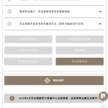
江西省景德镇市珠山区珠山中路百达翡丽售后服务中心（需提前预约）
江西省九江市浔阳区浔阳路百达翡丽售后服务中心（需提前预约）
8
焕发时光魅力：百达翡丽表带掉色修复秘籍
江西省南昌市红谷滩新区红谷中大道998号绿地双子塔（中央广场）A1座办公楼14层1407室百达翡丽售后服务中心（需提前预约）
9
百达翡丽手表表壳割手解决方法（保养与修复技巧分享）
江西省萍乡市安源区萍安北大道与康庄路交叉口百达翡丽售后服务中心（需提前预约）
江西省上饶市信州区滨江西路百达翡丽售后服务中心（需提前预约）
江西省新余市渝水区北湖西路百达翡丽售后服务中心（需提前预约）
百达翡丽手表清洁
百达翡丽手表保养
江西省宜春市袁州区中山中路百达翡丽售后服务中心（需提前预约）
百达翡丽表镜划痕
泰格豪雅
江西省鹰潭市月湖区胜利东路百达翡丽售后服务中心（需提前预约）
山东省德州市德城区东风中路百达翡丽售后服务中心（需提前预约）
泰格豪雅表镜划痕
百达翡丽售后
山东省东营市东营区济南路百达翡丽售后服务中心（需提前预约）
山东省济南市历下区经十路11111号华润中心写字楼（万象城）15层1508室百达翡丽售后服务中心（需提前预约）
山东省济宁市任城区太白楼路百达翡丽售后服务中心（需提前预约）
随机推荐
山东省莱芜市文化南路8号银座商城名表维修一楼名表维修百达翡丽售后服务中心（需提前预约）
山东省临沂市兰山区解放路百达翡丽售后服务中心（需提前预约）

1
2026年6月百达翡丽官方维修中心全面更新（含保养网点搬迁及新开）
山东省日照市东港区烟台路百达翡丽售后服务中心（需提前预约）
山东省泰安市泰山区财源街道泰山大街百达翡丽售后服务中心（需提前预约）
