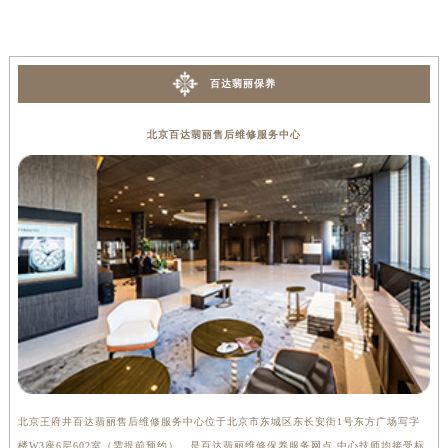
内蒙古自治区锡林郭勒盟市锡林浩特市光明街与额尔敦路交叉口百达翡丽售后服务中心（需提前预约）
内蒙古自治区兴安盟市乌兰浩特市兴安大街百达翡丽售后服务中心（需提前预约）
山西省大同市平城区迎宾街百达翡丽售后服务中心（需提前预约）
百达翡丽保养
山西省晋城市城区黄华街百达翡丽售后服务中心（需提前预约）
山西省晋中市榆次区顺城街百达翡丽售后服务中心（需提前预约）
北京百达翡丽售后维修服务中心
山西省临汾市尧都区解放路百达翡丽售后服务中心（需提前预约）
山西省吕梁市离石区永宁中路与建设街交叉口百达翡丽售后服务中心（需提前预约）
山西省朔州市朔城区怡西路与鄯阳西街交汇处百达翡丽售后服务中心（需提前预约）
山西省忻州市忻府区和平东街与七一南路交叉口百达翡丽售后服务中心（需提前预约）
山西省阳泉市郊区平阳东街与新城大道交叉口百达翡丽售后服务中心（需提前预约）
山西省运城市盐湖区河东街百达翡丽售后服务中心（需提前预约）
山西省长治市潞州区英雄中路百达翡丽售后服务中心（需提前预约）
山西省太原市迎泽区迎泽街道解放路15号亨得利名表维修授权店3楼百达翡丽售后服务中心（需提前预约）
天津市和平区赤峰道136号天津国际金融中心26层2603室百达翡丽售后服务中心（需提前预约）
安徽省安庆市迎江区人民路百达翡丽售后服务中心（需提前预约）
北京王府井百达翡丽售后维修服务中心位于北京市东城区东长安街1号东方广场写字
上
安徽省蚌埠市蚌山区淮河路百达翡丽售后服务中心（需提前预约）
楼W3座6层602室（需提前预约），是百达翡丽维修保养服务网点,中心技师均接受标
3