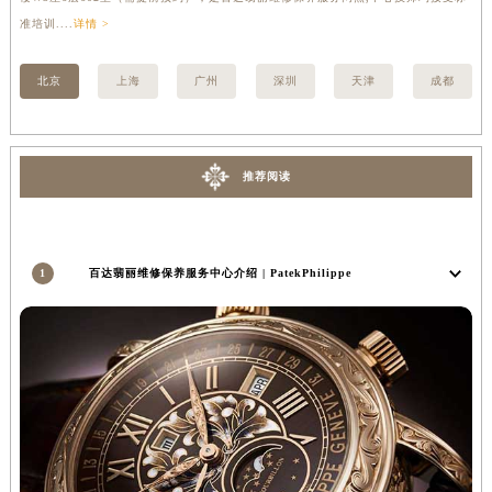
安徽省亳州市谯城区魏武大道百达翡丽售后服务中心（需提前预约）
准培训....
详情 >
详情
安徽省池州市贵池区长江路百达翡丽售后服务中心（需提前预约）
北京
上海
广州
深圳
天津
成都
安徽省滁州市琅琊区南谯北路百达翡丽售后服务中心（需提前预约）
安徽省阜阳市颍州区颍州北路百达翡丽售后服务中心（需提前预约）
安徽省淮北市相山区淮海路百达翡丽售后服务中心（需提前预约）
安徽省淮南市田家庵区国庆中路百达翡丽售后服务中心（需提前预约）
推荐阅读
安徽省黄山市屯溪区黄山西路百达翡丽售后服务中心（需提前预约）
安徽省六安市金安区解放中路百达翡丽售后服务中心（需提前预约）
安徽省马鞍山市雨山区湖南西路百达翡丽售后服务中心（需提前预约）
1
百达翡丽维修保养服务中心介绍 | PatekPhilippe
安徽省宿州市埇桥区人民中路百达翡丽售后服务中心（需提前预约）
安徽省铜陵市铜官区石城大道百达翡丽售后服务中心（需提前预约）
安徽省芜湖市镜湖区中山路步行街百达翡丽售后服务中心（需提前预约）
安徽省宣城市宣州区叠嶂西路百达翡丽售后服务中心（需提前预约）
福建省龙岩市新罗区九一南路百达翡丽售后服务中心（需提前预约）
福建省南平市建阳区人民西路百达翡丽售后服务中心（需提前预约）
福建省宁德市蕉城区天湖东路百达翡丽售后服务中心（需提前预约）