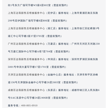
吉林省辽源市龙山区人民大街百达翡丽售后服务中心（需提前预约）
街1号东方广场写字楼W3座6层602室（需提前预约）
吉林省梅河口市新华街道梅河大街百达翡丽售后服务中心（需提前预约）
上海百达翡丽售后维修服务中心
（宏伊店）服务地址：上海市黄浦区南京东路
吉林省四平市铁东区紫气大路与南九经街交汇处百达翡丽售后服务中心（需提前预约）
299号宏伊国际广场写字楼8层806室（需提前预约）
吉林省松原市宁江区五环大街百达翡丽售后服务中心（需提前预约）
上海百达翡丽售后维修服务中心
（港汇店）服务地址：上海市徐汇区虹桥路3号
吉林省通化市东昌区环通乡江南大街百达翡丽售后服务中心（需提前预约）
港汇中心写字楼2座37层3705室（需提前预约）
吉林省延边市延吉市解放路百达翡丽售后服务中心（需提前预约）
广州百达翡丽售后维修服务中心
（万菱店）服务地址：广州市天河区天河路230
辽宁省鞍山市铁东区站前街百达翡丽售后服务中心（需提前预约）
号万菱汇国际中心写字楼A塔7层704室（需提前预约）
辽宁省本溪市平山区胜利路百达翡丽售后服务中心（需提前预约）
辽宁省朝阳市双塔区新华路百达翡丽售后服务中心（需提前预约）
深圳百达翡丽售后维修服务中心
（华润店）服务地址：深圳市罗湖区深南东路
辽宁省丹东市振兴区七经街百达翡丽售后服务中心（需提前预约）
5001号华润大厦写字楼17层1701室（需提前预约）
辽宁省抚顺市新抚区东一路百达翡丽售后服务中心（需提前预约）
天津百达翡丽售后维修服务中心
（金融中心店）服务地址：天津市和平区赤峰
辽宁省阜新市海州区解放大街百达翡丽售后服务中心（需提前预约）
道136号天津国际金融中心写字楼26层2603室（需提前预约）
辽宁省葫芦岛市连山区中央路百达翡丽售后服务中心（需提前预约）
成都百达翡丽售后维修服务中心
（东原店）服务地址：成都市锦江区人民东路6
辽宁省锦州市古塔区中央大街百达翡丽售后服务中心（需提前预约）
号SAC东原中心写字楼24层2406B室（需提前预约）
辽宁省辽阳市白塔区新运大街百达翡丽售后服务中心（需提前预约）
服务专线：
400-805-0910
辽宁省盘锦市兴隆台区石油大街百达翡丽售后服务中心（需提前预约）