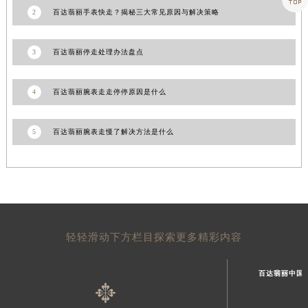
2
百达翡丽手表快走？揭秘三大常见原因与解决策略
山东省威海市环翠区新威海路89号振华商厦一楼名表维修百达翡丽售后服务中心（需提前预约）
山东省潍坊市奎文区东风东街百达翡丽售后服务中心（需提前预约）
山东省枣庄市滕州市北辛路与善国路交叉口百达翡丽售后服务中心（需提前预约）
3
百达翡丽停走处理办法盘点
山东省淄博市张店区金晶大道百达翡丽售后服务中心（需提前预约）
上海市黄浦区南京东路299号宏伊国际广场写字楼8层806室百达翡丽售后服务中心（需提前预约）
4
百达翡丽腕表走走停停原因是什么
上海市徐汇区虹桥路3号港汇中心2座37层3705室百达翡丽售后服务中心（需提前预约）
浙江省杭州市上城区钱江路1366号华润大厦A座5层503-5室百达翡丽售后服务中心（需提前预约）
5
百达翡丽腕表走慢了解决方法是什么
浙江省湖州市吴兴区劳动路百达翡丽售后服务中心（需提前预约）
浙江省嘉兴市南湖区广益路705号嘉兴世界贸易中心A座13层1304室百达翡丽售后服务中心（需提前预约）
浙江省金华市金东区东市南街777号金华万达广场4号楼22楼2209室百达翡丽售后服务中心（需提前预约）
浙江省丽水市莲都区解放街百达翡丽售后服务中心（需提前预约）
浙江省宁波市江北区大闸南路500号来福士广场办公楼20层2009室百达翡丽售后服务中心（需提前预约）
轻轻滑动下方栏目探索更多精彩内容
浙江省衢州市柯城区上街百达翡丽售后服务中心（需提前预约）
浙江省绍兴市越城区胜利东路379号世茂天际中心写字楼8层805室百达翡丽售后服务中心（需提前预约）
百达翡丽中国
浙江省舟山市定海区解放东路百达翡丽售后服务中心（需提前预约）
澳门特别行政区大堂区议事亭前地（新马路）百达翡丽售后服务中心（需提前预约）