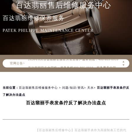
百达翡丽售后维修服务中心
百达翡丽维修保养服务
PATEK PHILIPPE MAINTENANCE CENTER
2026年8月百达翡丽中国区售后服务网络优化升级公告
2026年8月百达翡丽全国官方售后客户服务热线：400-805-0910
▲
官网公告>
百达翡丽官方全国统一服务热线400-805-0910，服务覆盖中国大陆、香港、澳门、台湾全部区域（非大陆需加拨“+86”）
▼
2026年8月百达翡丽售后服务中心最新网点地址：
北京市朝阳区建国门外大街甲6号华熙国际中心写字楼D座11层1102室（北京总部）（需提前预约）
当前位置：
百达翡丽售后维修服务中心
>
问题/知识/资讯
>
天水
> 百达翡丽手表发条拧反
北京市东城区东长安街1号东方广场写字楼W3座6层602室（需提前预约）
了解决办法盘点
天津市和平区赤峰道136号天津国际金融中心写字楼26层2603室（需提前预约）
百达翡丽手表发条拧反了解决办法盘点
上海市徐汇区虹桥路3号港汇中心写字楼2座37层3705室（需提前预约）
上海市黄浦区南京东路299号宏伊国际广场写字楼8层806室（需提前预约）
南京市秦淮区中山南路1号（新街口）南京中心写字楼22层C1-1室（需提前预约）
常州市新北区龙锦路1590号现代传媒中心写字楼5号楼10层1008室（需提前预约）
【百达翡丽售后维修中心】百达翡丽手表作为高级制表工艺的代