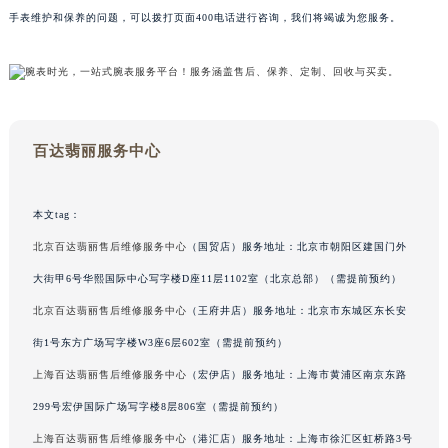
手表维护和保养的问题，可以拨打页面400电话进行咨询，我们将竭诚为您服务。
甘肃省兰州市七里河区西津西路16号兰州中心写字楼21层2102室（需提前预约）
重庆市解放碑渝中区民权路28号英利国际金融中心写字楼20层01室（需提前预约）
黑龙江省大庆市萨尔图区会战大街百达翡丽售后服务中心（需提前预约）
黑龙江省鹤岗市向阳区红军路百达翡丽售后服务中心（需提前预约）
黑龙江省黑河市爱辉区中央街百达翡丽售后服务中心（需提前预约）
百达翡丽服务中心
黑龙江省鸡西市鸡冠区红军路百达翡丽售后服务中心（需提前预约）
黑龙江省佳木斯市向阳区长安路百达翡丽售后服务中心（需提前预约）
黑龙江省牡丹江市东安区太平路百达翡丽售后服务中心（需提前预约）
本文tag：
黑龙江省七台河市桃山区大同街百达翡丽售后服务中心（需提前预约）
北京百达翡丽售后维修服务中心
（国贸店）服务地址：北京市朝阳区建国门外
黑龙江省齐齐哈尔市龙沙区龙华路百达翡丽售后服务中心（需提前预约）
大街甲6号华熙国际中心写字楼D座11层1102室（北京总部）（需提前预约）
黑龙江省双鸭山市尖山区新兴大街百达翡丽售后服务中心（需提前预约）
北京百达翡丽售后维修服务中心
（王府井店）服务地址：北京市东城区东长安
黑龙江省绥化市北林区新华街与康庄路交叉口百达翡丽售后服务中心（需提前预约）
街1号东方广场写字楼W3座6层602室（需提前预约）
黑龙江省伊春市伊美区通河路百达翡丽售后服务中心（需提前预约）
上海百达翡丽售后维修服务中心
（宏伊店）服务地址：上海市黄浦区南京东路
吉林省白城市洮北区明仁南街百达翡丽售后服务中心（需提前预约）
299号宏伊国际广场写字楼8层806室（需提前预约）
吉林省白山市浑江区浑江大街百达翡丽售后服务中心（需提前预约）
吉林省吉林市船营区河南街百达翡丽售后服务中心（需提前预约）
上海百达翡丽售后维修服务中心
（港汇店）服务地址：上海市徐汇区虹桥路3号