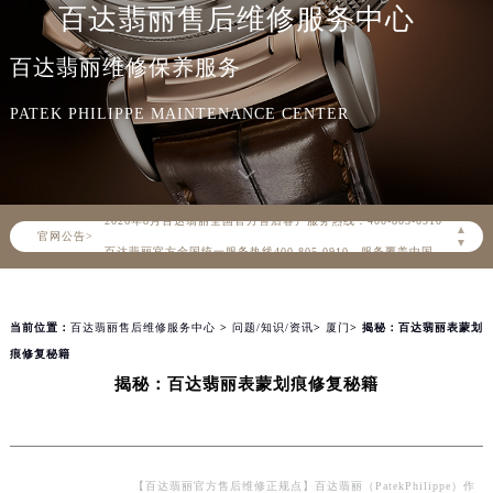
百达翡丽售后维修服务中心
百达翡丽维修保养服务
PATEK PHILIPPE MAINTENANCE CENTER
2026年8月百达翡丽中国区售后服务网络优化升级公告
2026年8月百达翡丽全国官方售后客户服务热线：400-805-0910
▲
官网公告>
百达翡丽官方全国统一服务热线400-805-0910，服务覆盖中国大陆、香港、澳门、台湾全部区域（非大陆需加拨“+86”）
▼
2026年8月百达翡丽售后服务中心最新网点地址：
北京市朝阳区建国门外大街甲6号华熙国际中心写字楼D座11层1102室（北京总部）（需提前预约）
当前位置：
百达翡丽售后维修服务中心
>
问题/知识/资讯
>
厦门
> 揭秘：百达翡丽表蒙划
北京市东城区东长安街1号东方广场写字楼W3座6层602室（需提前预约）
痕修复秘籍
天津市和平区赤峰道136号天津国际金融中心写字楼26层2603室（需提前预约）
揭秘：百达翡丽表蒙划痕修复秘籍
上海市徐汇区虹桥路3号港汇中心写字楼2座37层3705室（需提前预约）
上海市黄浦区南京东路299号宏伊国际广场写字楼8层806室（需提前预约）
南京市秦淮区中山南路1号（新街口）南京中心写字楼22层C1-1室（需提前预约）
常州市新北区龙锦路1590号现代传媒中心写字楼5号楼10层1008室（需提前预约）
【百达翡丽官方售后维修正规点】百达翡丽（PatekPhilippe）作