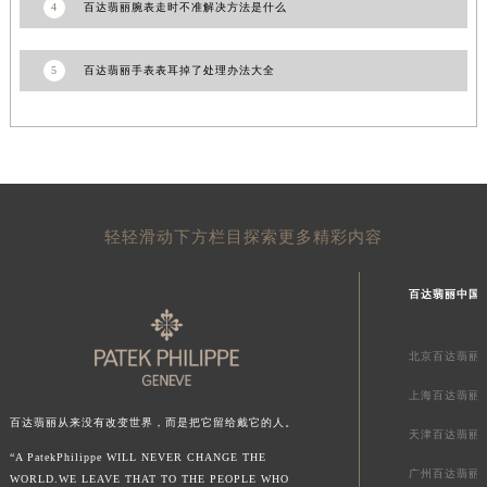
4
百达翡丽腕表走时不准解决方法是什么
山东省威海市环翠区新威海路89号振华商厦一楼名表维修百达翡丽售后服务中心（需提前预约）
山东省潍坊市奎文区东风东街百达翡丽售后服务中心（需提前预约）
5
百达翡丽手表表耳掉了处理办法大全
山东省枣庄市滕州市北辛路与善国路交叉口百达翡丽售后服务中心（需提前预约）
山东省淄博市张店区金晶大道百达翡丽售后服务中心（需提前预约）
上海市黄浦区南京东路299号宏伊国际广场写字楼8层806室百达翡丽售后服务中心（需提前预约）
上海市徐汇区虹桥路3号港汇中心2座37层3705室百达翡丽售后服务中心（需提前预约）
浙江省杭州市上城区钱江路1366号华润大厦A座5层503-5室百达翡丽售后服务中心（需提前预约）
浙江省湖州市吴兴区劳动路百达翡丽售后服务中心（需提前预约）
轻轻滑动下方栏目探索更多精彩内容
浙江省嘉兴市南湖区广益路705号嘉兴世界贸易中心A座13层1304室百达翡丽售后服务中心（需提前预约）
浙江省金华市金东区东市南街777号金华万达广场4号楼22楼2209室百达翡丽售后服务中心（需提前预约）
百达翡丽中国
浙江省丽水市莲都区解放街百达翡丽售后服务中心（需提前预约）
浙江省宁波市江北区大闸南路500号来福士广场办公楼20层2009室百达翡丽售后服务中心（需提前预约）
北京百达翡丽
浙江省衢州市柯城区上街百达翡丽售后服务中心（需提前预约）
上海百达翡丽
浙江省绍兴市越城区胜利东路379号世茂天际中心写字楼8层805室百达翡丽售后服务中心（需提前预约）
百达翡丽从来没有改变世界，而是把它留给戴它的人。
天津百达翡丽
浙江省舟山市定海区解放东路百达翡丽售后服务中心（需提前预约）
“A PatekPhilippe WILL NEVER CHANGE THE
广州百达翡丽
澳门特别行政区大堂区议事亭前地（新马路）百达翡丽售后服务中心（需提前预约）
WORLD.WE LEAVE THAT TO THE PEOPLE WHO