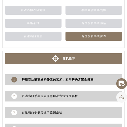
江西省景德镇市珠山区珠山中路百达翡丽售后服务中心（需提前预约）
百达翡丽表镜划痕
泰格豪雅表镜划痕
江西省九江市浔阳区浔阳路百达翡丽售后服务中心（需提前预约）
江西省南昌市红谷滩新区红谷中大道998号绿地双子塔（中央广场）A1座办公楼14层1407室百达翡丽售后服务中心（需提前预约）
泰格豪雅
百达翡丽手表清洁
江西省萍乡市安源区萍安北大道与康庄路交叉口百达翡丽售后服务中心（需提前预约）
百达翡丽售后
百达翡丽手表保养
江西省上饶市信州区滨江西路百达翡丽售后服务中心（需提前预约）
江西省新余市渝水区北湖西路百达翡丽售后服务中心（需提前预约）
江西省宜春市袁州区中山中路百达翡丽售后服务中心（需提前预约）
随机推荐
江西省鹰潭市月湖区胜利东路百达翡丽售后服务中心（需提前预约）
山东省德州市德城区东风中路百达翡丽售后服务中心（需提前预约）
山东省东营市东营区济南路百达翡丽售后服务中心（需提前预约）
1
解锁百达翡丽发条修复的艺术：实用解决方案全揭秘

山东省济南市历下区经十路11111号华润中心写字楼（万象城）15层1508室百达翡丽售后服务中心（需提前预约）
山东省济宁市任城区太白楼路百达翡丽售后服务中心（需提前预约）

2
百达翡丽手表走走停停解决方法深度解析
山东省莱芜市文化南路8号银座商城名表维修一楼名表维修百达翡丽售后服务中心（需提前预约）
山东省临沂市兰山区解放路百达翡丽售后服务中心（需提前预约）
3
百达翡丽手表走慢了原因是啥
山东省日照市东港区烟台路百达翡丽售后服务中心（需提前预约）
山东省泰安市泰山区财源街道泰山大街百达翡丽售后服务中心（需提前预约）