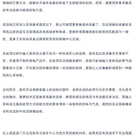
精细的打磨方法，能够在不破坏表蒙的前提下去除较深的划痕。然而，微磨同样要求极高
苏州市苏州工业园区星港街199号苏州中心办公楼C座22层08室（需提前预约）
的专业技能与精准控制力度。
武汉市江汉区解放大道686号世界贸易大厦38层09室（需提前预约）
南宁市青秀区金湖路59号地王大厦12楼1224室（需提前预约）
若划痕已经深入至表蒙表面层以下，那么可能需要更换新的表蒙了。百达翡丽的表蒙多采
合肥市蜀山区潜山路111号万象城华润大厦B座12楼03室（需提前预约）
用高品质的蓝宝石玻璃或其他高级材料制成，更换时需要确保新旧材质的匹配度与一致
性。更换工作应由具备品牌授权资质的维修中心完成。
泉州市丰泽区宝洲路729号浦西万达中心写字楼A座7楼709室（需提前预约）
青岛市南区山东路6号华润大厦B座22层04室（需提前预约）
在处理过程中融入茉莉花元素不失为一种别具匠心的选择。茉莉花以其清雅芬芳著称于
烟台市芝罘区胜利路139号万达金融中心A座907室（需提前预约）
世，常被用于制作香氛产品中。在处理百达翡丽表蒙时，若能巧妙地融入茉莉花的香气或
长春市朝阳区西安大路727号中银大厦A座(旺进大厦)18层09室（需提前预约）
图案设计元素，不仅能为您的腕表增添一份别致的风情，更能让人在佩戴时感受到一种愉
贵阳市南明区都司高架桥路33号亨特国际金融中心14楼14D（需提前预约）
悦的心灵体验。
昆明市盘龙区北京路928号同德昆明广场写字楼10层06室（需提前预约）
总结而言，面对百达翡丽表蒙上的划痕问题时，选择合适的处理方法至关重要。无论是专
石家庄市长安区中山东路39号勒泰中心写字楼B座13层07室（需提前预约）
业的抛光、微磨技术还是换新表蒙的选择，都需依据实际情况与专业建议来决定。而融入
西安市碑林区南关正街88号华侨城长安国际中心E座6楼10室（需提前预约）
茉莉花元素的处理方式则能为您的爱表增添一抹独特的韵味与气息。愿您的百达翡丽腕表
海口市龙华区金贸东路5号海口华润大厦B座17层1707室（需提前预约）
在时光流转中依旧璀璨如初。
唐山市路南区新华东道100号万达广场写字楼A座10层1002室（需提前预约）
台州市椒江区东海大道1800号腾达中心东1幢20楼2002室（需提前预约）
内蒙古自治区呼和浩特市玉泉区大学西街70号华润万象城写字楼（鄂尔多斯大厦）23层2326室（需提前预约）
以上就是
厦门百达翡丽售后服务中心
为您分享的精彩内容。如果您还有其他关于百达翡丽