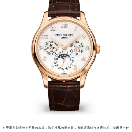
福州市鼓楼区五四路128-1号恒力城写字楼15层03室（需提前预约）
成都市锦江区人民东路6号SAC东原中心写字楼24层2406B室（需提前预约）
重庆市江北区观音桥步行街2号融恒时代广场写字楼9层902室（需提前预约）
长沙市芙蓉区定王台街道建湘路393号世茂环球金融中心写字楼（芙蓉广场）10层13室（需提前预约）
郑州市二七区铭功路10号华润大厦写字楼29层2905室（需提前预约）
太原市迎泽区解放路15号亨得利名表服务中心（品牌授权店）3层整层（需提前预约）
沈阳市沈河区中街路137号亨得利名表服务中心（品牌授权店）1层整层（需提前预约）
沈阳市沈河区中街路83号亨得利名表服务中心（品牌授权店）1层整层（需提前预约）
乌鲁木齐市天山区红山路26号时代广场（CCMALL）C座17层17-B（需提前预约）
温州市鹿城区锦绣路1067号置信广场10层1015室（需提前预约）
哈尔滨市道里区友谊西路600号富力中心T2座写字楼29层03室（需提前预约）
大连市中山区人民路15号国际金融大厦7层G室（需提前预约）
佛山市禅城区季华五路57号万科金融中心C座12层1205室（需提前预约）
东莞市东城街道鸿福东路1号民盈国贸中心T1写字楼9层907室（需提前预约）
无锡市梁溪区人民中路139号恒隆广场写字楼1座11层1104室（需提前预约）
对于那些划痕较为明显的表款，除了常规的抛光外，有时还需结合微磨技术。微磨是一种
南通市崇川区工农路57号圆融广场写字楼16层1603室（需提前预约）