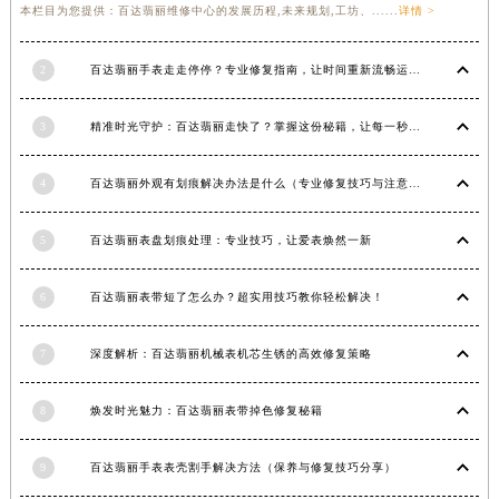
本栏目为您提供：百达翡丽维修中心的发展历程,未来规划,工坊、......
详情 >
福建省莆田市城厢区霞林街道荔华东大道百达翡丽售后服务中心（需提前预约）
福建省三明市三元区东乾二路百达翡丽售后服务中心（需提前预约）
2
百达翡丽手表走走停停？专业修复指南，让时间重新流畅运行
福建省漳州市龙文区步港路百达翡丽售后服务中心（需提前预约）
江苏省常州市新北区龙锦路1590号现代传媒中心5号楼10层1008室百达翡丽售后服务中心（需提前预约）
3
精准时光守护：百达翡丽走快了？掌握这份秘籍，让每一秒都精准无误！
江苏省淮安市清江浦区淮海北路百达翡丽售后服务中心（需提前预约）
江苏省连云港市海州区通灌北路百达翡丽售后服务中心（需提前预约）
4
百达翡丽外观有划痕解决办法是什么（专业修复技巧与注意事项）
江苏省南京市秦淮区中山南路1号南京中心22层22-C1-C3室百达翡丽售后服务中心（需提前预约）
江苏省宿迁市宿城区西湖路百达翡丽售后服务中心（需提前预约）
5
百达翡丽表盘划痕处理：专业技巧，让爱表焕然一新
江苏省泰州市海陵区永定东路399号置地商务中心东塔（华润万象城）17层1706室百达翡丽售后服务中心（需提前预约）
6
百达翡丽表带短了怎么办？超实用技巧教你轻松解决！
江苏省徐州市鼓楼区淮海东路29号苏宁广场IFC国际金融中心35层3508室百达翡丽售后服务中心（需提前预约）
江苏省盐城市盐都区世纪大道5号盐城金融城写字楼1号楼16层1604室百达翡丽售后服务中心（需提前预约）
7
深度解析：百达翡丽机械表机芯生锈的高效修复策略
江苏省扬州市邗江区国展路29号星耀天地写字楼1号楼18层1803室百达翡丽售后服务中心（需提前预约）
江苏省镇江市京口区中山东路百达翡丽售后服务中心（需提前预约）
8
焕发时光魅力：百达翡丽表带掉色修复秘籍
江西省抚州市临川区赣东大道百达翡丽售后服务中心（需提前预约）
江西省赣州市章贡区文清路百达翡丽售后服务中心（需提前预约）
9
百达翡丽手表表壳割手解决方法（保养与修复技巧分享）
江西省吉安市吉州区井冈山大道百达翡丽售后服务中心（需提前预约）