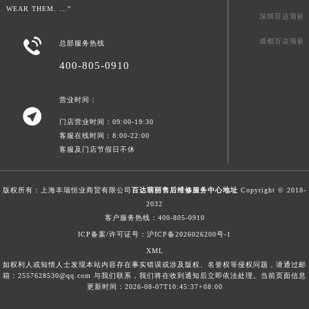
WEAR THEM. ...”
澳门特别行政区风顺堂区南湾大马路百达翡丽售后服务中心（需提前预约）
深圳百达翡丽
澳门特别行政区花地玛堂区关闸广场百达翡丽售后服务中心（需提前预约）

成都百达翡丽
总部服务热线
澳门特别行政区花王堂区大三巴商圈百达翡丽售后服务中心（需提前预约）
400-805-0910
澳门特别行政区嘉模堂区官也街百达翡丽售后服务中心（需提前预约）
澳门省路氹城市金光大道百达翡丽售后服务中心（需提前预约）
营业时间：
澳门特别行政区望德堂区塔石广场百达翡丽售后服务中心（需提前预约）

门店营业时间：09:00-19:30
福建省福州市鼓楼区五四路128-1号恒力城写字楼15层03室百达翡丽售后服务中心（需提前预约）
客服在线时间：8:00-22:00
福建省厦门市思明区湖滨东路95号万象城华润大厦B座11层1104室百达翡丽售后服务中心（需提前预约）
客服及门店节假日不休
广东省潮州市潮安区新风路与潮汕路交汇处百达翡丽售后服务中心（需提前预约）
广东省广州市天河区天河路230号万菱汇国际中心A塔7层704室百达翡丽售后服务中心（需提前预约）
版权所有：上海丰瑞恒业商贸有限公司
百达翡丽售后维修服务中心地址
Copyright © 2018-
2032
广东省广州市越秀区环市东路371-375号世界贸易中心大厦南塔15层1507室百达翡丽售后服务中心（需提前预约）
客户服务热线：
400-805-0910
广东省河源市源城区越王大道百达翡丽售后服务中心（需提前预约）
ICP备案/许可证号：沪ICP备2026026200号-1
广东省惠州市惠城区江北文昌一路7号华贸大厦1座30层3005室百达翡丽售后服务中心（需提前预约）
XML
广东省江门市蓬江区广场西路百达翡丽售后服务中心（需提前预约）
如权利人或知情人士发现本站内容存在事实错误或涉及版权、名誉权等侵权问题，请通过邮
箱：2557628530@qq.com 与我们联系，我们将在收到通知后立即依法处理。当前页面信息
广东省揭阳市榕城进贤门步行街百达翡丽售后服务中心（需提前预约）
更新时间：2026-08-07T10:45:37+08:00
广东省茂名市电白区水东街道迎宾大道百达翡丽售后服务中心（需提前预约）