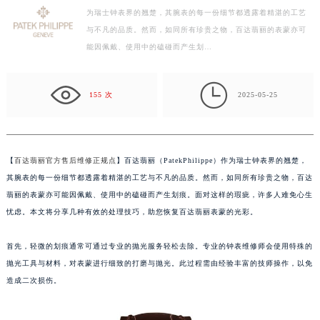
为瑞士钟表界的翘楚，其腕表的每一份细节都透露着精湛的工艺
徐州市鼓楼区淮海东路29号苏宁广场IFC国际金融中心写字楼35层3508室（需提前预约）
与不凡的品质。然而，如同所有珍贵之物，百达翡丽的表蒙亦可
扬州市邗江区国展路29号星耀天地写字楼1号楼18层1803室（需提前预约）
能因佩戴、使用中的磕碰而产生划…
盐城市盐都区世纪大道5号盐城金融城写字楼1号楼16层1604室（需提前预约）
泰州市海陵区永定东路399号置地商务中心东塔写字楼（华润万象城）17层1706室（需提前预约）

宁波市江北区大闸南路500号来福士广场办公楼20层2009室（需提前预约）
155 次
2025-05-25
杭州市上城区钱江路1366号华润大厦写字楼A座5层503-5室（需提前预约）
金华市金东区东市南街777号金华万达广场写字楼4号楼22层2209室（需提前预约）
绍兴市越城区胜利东路379号世茂天际中心写字楼8层805室（需提前预约）
【
百达翡丽官方售后维修正规点
】百达翡丽（PatekPhilippe）作为瑞士钟表界的翘楚，
嘉兴市南湖区广益路705号嘉兴世界贸易中心写字楼A座13层1304室（需提前预约）
其腕表的每一份细节都透露着精湛的工艺与不凡的品质。然而，如同所有珍贵之物，百达
南昌市红谷滩新区红谷中大道998号绿地双子塔（中央广场）A1座办公楼14层07室（需提前预约）
翡丽的表蒙亦可能因佩戴、使用中的磕碰而产生划痕。面对这样的瑕疵，许多人难免心生
忧虑。本文将分享几种有效的处理技巧，助您恢复百达翡丽表蒙的光彩。
济南市历下区经十路11111号华润中心写字楼（万象城）15层1508室（需提前预约）
广州市天河区天河路230号万菱汇国际中心写字楼A塔7层704室（需提前预约）
首先，轻微的划痕通常可通过专业的抛光服务轻松去除。专业的钟表维修师会使用特殊的
广州市越秀区环市东路371-375号世界贸易中心大厦南塔写字楼15层07室（需提前预约）
抛光工具与材料，对表蒙进行细致的打磨与抛光。此过程需由经验丰富的技师操作，以免
深圳市罗湖区深南东路5001号华润大厦写字楼17层1701室（需提前预约）
造成二次损伤。
惠州市惠城区江北文昌一路7号华贸大厦写字楼1座30层05室（需提前预约）
厦门市思明区湖滨东路95号华润大厦写字楼B座11层1104室（需提前预约）