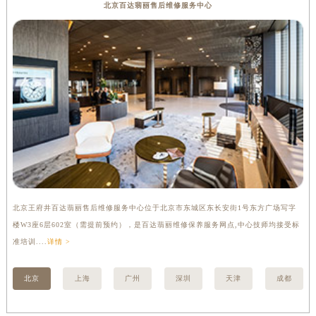
北京百达翡丽售后维修服务中心
内蒙古自治区锡林郭勒盟市锡林浩特市光明街与额尔敦路交叉口百达翡丽售后服务中心（需提前预约）
内蒙古自治区兴安盟市乌兰浩特市兴安大街百达翡丽售后服务中心（需提前预约）
山西省大同市平城区迎宾街百达翡丽售后服务中心（需提前预约）
山西省晋城市城区黄华街百达翡丽售后服务中心（需提前预约）
山西省晋中市榆次区顺城街百达翡丽售后服务中心（需提前预约）
山西省临汾市尧都区解放路百达翡丽售后服务中心（需提前预约）
山西省吕梁市离石区永宁中路与建设街交叉口百达翡丽售后服务中心（需提前预约）
山西省朔州市朔城区怡西路与鄯阳西街交汇处百达翡丽售后服务中心（需提前预约）
山西省忻州市忻府区和平东街与七一南路交叉口百达翡丽售后服务中心（需提前预约）
山西省阳泉市郊区平阳东街与新城大道交叉口百达翡丽售后服务中心（需提前预约）
北京王府井百达翡丽售后维修服务中心位于北京市东城区东长安街1号东方广场写字
上
山西省运城市盐湖区河东街百达翡丽售后服务中心（需提前预约）
楼W3座6层602室（需提前预约），是百达翡丽维修保养服务网点,中心技师均接受标
3
山西省长治市潞州区英雄中路百达翡丽售后服务中心（需提前预约）
准培训....
详情 >
详情
山西省太原市迎泽区迎泽街道解放路15号亨得利名表维修授权店3楼百达翡丽售后服务中心（需提前预约）
天津市和平区赤峰道136号天津国际金融中心26层2603室百达翡丽售后服务中心（需提前预约）
北京
上海
广州
深圳
天津
成都
安徽省安庆市迎江区人民路百达翡丽售后服务中心（需提前预约）
安徽省蚌埠市蚌山区淮河路百达翡丽售后服务中心（需提前预约）