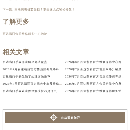
辽宁省铁岭市银州区南马路百达翡丽售后服务中心（需提前预约）
下一篇:
高端腕表机芯受损？掌握这几点轻松修复！
辽宁省营口市站前区市府路与渤海大街交叉口百达翡丽售后服务中心（需提前预约）
了解更多
辽宁省沈阳市沈河区中街路137号亨得利名表维修授权店1楼百达翡丽售后服务中心（需提前预约）
辽宁省沈阳市沈河区中街路83号亨得利名表维修授权店1楼百达翡丽售后服务中心（需提前预约）
百达翡丽售后维修服务中心地址
北京市朝阳区建国门外大街甲6号华熙国际中心D座11层1102室百达翡丽售后服务中心（北京总部）（需提前预约）
北京市东城区东长安街1号王府井东方广场W3座6层602室百达翡丽售后服务中心（需提前预约）
相关文章
河北省保定市竞秀区朝阳北大街北国先天下百达翡丽售后服务中心（需提前预约）
百达翡丽手表停走解决办法盘点
2026年8月百达翡丽官方维修保养中心网点变动及新增补充确认定稿
内蒙古自治区阿拉善盟市左旗土尔扈特大街百达翡丽售后服务中心（需提前预约）
2026年7月百达翡丽官方售后服务最终补充调整公告（网点搬迁与新增）
2026年7月百达翡丽官方售后网络升级最终补充速报（迁址及新开）
内蒙古自治区巴彦淖尔市临河区新华街百达翡丽售后服务中心（需提前预约）
百达翡丽手表生锈了处理方法推荐
2026年7月百达翡丽官方售后维修保养综合服务网络最终完整发布确认
内蒙古自治区包头市青山区幸福路甲3号王府井百货名表维修百达翡丽售后服务中心（需提前预约）
2026年7月百达翡丽官方保养中心及维修服务站迁址新开补充总览文件发布
2026年7月百达翡丽官方售后维修中心及保养中心最新调整补充公告文件内容公示
内蒙古自治区赤峰市红山区哈达街百达翡丽售后服务中心（需提前预约）
百达翡丽手表走走停停解决技巧是什么
2026年7月百达翡丽官方维修保养服务站点最终地址变动全记录最终表
内蒙古自治区鄂尔多斯市东胜区伊金霍洛街百达翡丽售后服务中心（需提前预约）
内蒙古自治区呼伦贝尔市海拉尔区中央街百达翡丽售后服务中心（需提前预约）
内蒙古自治区通辽市科尔沁区明仁大街百达翡丽售后服务中心（需提前预约）
百达翡丽保养
内蒙古自治区乌海市海勃湾区人民南路百达翡丽售后服务中心（需提前预约）
内蒙古自治区乌兰察布市集宁区恩和大街百达翡丽售后服务中心（需提前预约）