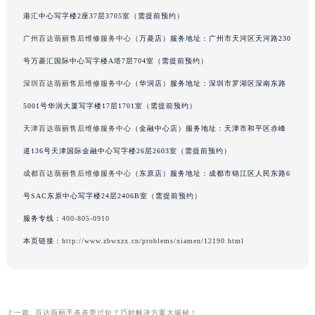
吉林省辽源市龙山区人民大街百达翡丽售后服务中心（需提前预约）
港汇中心写字楼2座37层3705室（需提前预约）
吉林省梅河口市新华街道梅河大街百达翡丽售后服务中心（需提前预约）
广州百达翡丽售后维修服务中心
（万菱店）服务地址：广州市天河区天河路230
吉林省四平市铁东区紫气大路与南九经街交汇处百达翡丽售后服务中心（需提前预约）
号万菱汇国际中心写字楼A塔7层704室（需提前预约）
吉林省松原市宁江区五环大街百达翡丽售后服务中心（需提前预约）
深圳百达翡丽售后维修服务中心
（华润店）服务地址：深圳市罗湖区深南东路
吉林省通化市东昌区环通乡江南大街百达翡丽售后服务中心（需提前预约）
5001号华润大厦写字楼17层1701室（需提前预约）
吉林省延边市延吉市解放路百达翡丽售后服务中心（需提前预约）
天津百达翡丽售后维修服务中心
（金融中心店）服务地址：天津市和平区赤峰
辽宁省鞍山市铁东区站前街百达翡丽售后服务中心（需提前预约）
辽宁省本溪市平山区胜利路百达翡丽售后服务中心（需提前预约）
道136号天津国际金融中心写字楼26层2603室（需提前预约）
辽宁省朝阳市双塔区新华路百达翡丽售后服务中心（需提前预约）
成都百达翡丽售后维修服务中心
（东原店）服务地址：成都市锦江区人民东路6
辽宁省丹东市振兴区七经街百达翡丽售后服务中心（需提前预约）
号SAC东原中心写字楼24层2406B室（需提前预约）
辽宁省抚顺市新抚区东一路百达翡丽售后服务中心（需提前预约）
服务专线：
400-805-0910
辽宁省阜新市海州区解放大街百达翡丽售后服务中心（需提前预约）
本页链接：
http://www.zbwxzx.cn/problems/xiamen/12190.html
辽宁省葫芦岛市连山区中央路百达翡丽售后服务中心（需提前预约）
辽宁省锦州市古塔区中央大街百达翡丽售后服务中心（需提前预约）
辽宁省辽阳市白塔区新运大街百达翡丽售后服务中心（需提前预约）
辽宁省盘锦市兴隆台区石油大街百达翡丽售后服务中心（需提前预约）
上一篇:
百达翡丽手表表带过短？巧妙解决方案大揭秘！