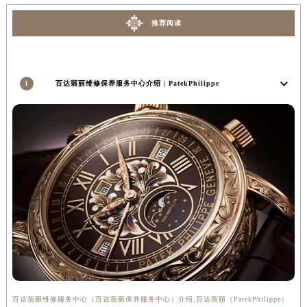
安徽省亳州市谯城区魏武大道百达翡丽售后服务中心（需提前预约）
推荐阅读
安徽省池州市贵池区长江路百达翡丽售后服务中心（需提前预约）
安徽省滁州市琅琊区南谯北路百达翡丽售后服务中心（需提前预约）
安徽省阜阳市颍州区颍州北路百达翡丽售后服务中心（需提前预约）
1
百达翡丽维修保养服务中心介绍 | PatekPhilippe
安徽省淮北市相山区淮海路百达翡丽售后服务中心（需提前预约）
安徽省淮南市田家庵区国庆中路百达翡丽售后服务中心（需提前预约）
安徽省黄山市屯溪区黄山西路百达翡丽售后服务中心（需提前预约）
安徽省六安市金安区解放中路百达翡丽售后服务中心（需提前预约）
安徽省马鞍山市雨山区湖南西路百达翡丽售后服务中心（需提前预约）
安徽省宿州市埇桥区人民中路百达翡丽售后服务中心（需提前预约）
安徽省铜陵市铜官区石城大道百达翡丽售后服务中心（需提前预约）
安徽省芜湖市镜湖区中山路步行街百达翡丽售后服务中心（需提前预约）
安徽省宣城市宣州区叠嶂西路百达翡丽售后服务中心（需提前预约）
福建省龙岩市新罗区九一南路百达翡丽售后服务中心（需提前预约）
福建省南平市建阳区人民西路百达翡丽售后服务中心（需提前预约）
百达翡丽维修服务中心（百达翡丽保养服务中心）介绍,百达翡丽（PatekPhilippe）
福建省宁德市蕉城区天湖东路百达翡丽售后服务中心（需提前预约）