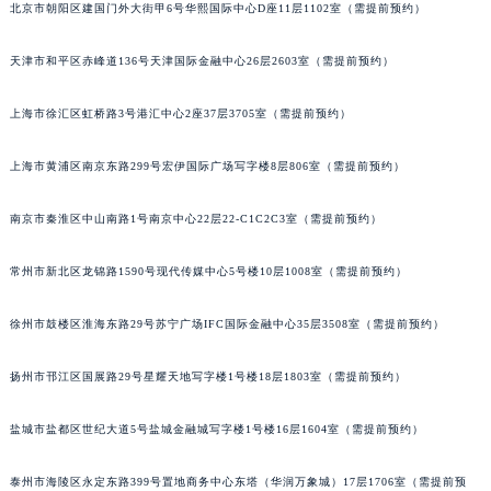
北京市朝阳区建国门外大街甲6号华熙国际中心D座11层1102室（需提前预约）
成都市锦江区人民东路6号SAC东原中心写字楼24层2406B室（需提前预约）
重庆市江北区观音桥步行街2号融恒时代广场写字楼9层902室（需提前预约）
天津市和平区赤峰道136号天津国际金融中心26层2603室（需提前预约）
长沙市芙蓉区定王台街道建湘路393号世茂环球金融中心写字楼（芙蓉广场）10层13室（需提前预约）
郑州市二七区铭功路10号华润大厦写字楼29层2905室（需提前预约）
上海市徐汇区虹桥路3号港汇中心2座37层3705室（需提前预约）
太原市迎泽区解放路15号亨得利名表服务中心（品牌授权店）3层整层（需提前预约）
上海市黄浦区南京东路299号宏伊国际广场写字楼8层806室（需提前预约）
沈阳市沈河区中街路137号亨得利名表服务中心（品牌授权店）1层整层（需提前预约）
沈阳市沈河区中街路83号亨得利名表服务中心（品牌授权店）1层整层（需提前预约）
南京市秦淮区中山南路1号南京中心22层22-C1C2C3室（需提前预约）
乌鲁木齐市天山区红山路26号时代广场（CCMALL）C座17层17-B（需提前预约）
温州市鹿城区锦绣路1067号置信广场10层1015室（需提前预约）
常州市新北区龙锦路1590号现代传媒中心5号楼10层1008室（需提前预约）
哈尔滨市道里区友谊西路600号富力中心T2座写字楼29层03室（需提前预约）
徐州市鼓楼区淮海东路29号苏宁广场IFC国际金融中心35层3508室（需提前预约）
大连市中山区人民路15号国际金融大厦7层G室（需提前预约）
佛山市禅城区季华五路57号万科金融中心C座12层1205室（需提前预约）
扬州市邗江区国展路29号星耀天地写字楼1号楼18层1803室（需提前预约）
东莞市东城街道鸿福东路1号民盈国贸中心T1写字楼9层907室（需提前预约）
无锡市梁溪区人民中路139号恒隆广场写字楼1座11层1104室（需提前预约）
盐城市盐都区世纪大道5号盐城金融城写字楼1号楼16层1604室（需提前预约）
南通市崇川区工农路57号圆融广场写字楼16层1603室（需提前预约）
苏州市苏州工业园区星港街199号苏州中心办公楼C座22层08室（需提前预约）
泰州市海陵区永定东路399号置地商务中心东塔（华润万象城）17层1706室（需提前预