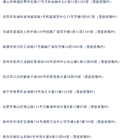
佛山市禅城区季华五路57号万科金融中心C座12层1205室（需提前预约）
辽宁省营口市站前区市府路与渤海大街交叉口百达翡丽售后服务中心（需提前预约）
辽宁省沈阳市沈河区中街路137号亨得利名表维修授权店1楼百达翡丽售后服务中心（需提前预约）
东莞市东城街道鸿福东路1号民盈国贸中心T1写字楼9层907室（需提前预约）
辽宁省沈阳市沈河区中街路83号亨得利名表维修授权店1楼百达翡丽售后服务中心（需提前预约）
无锡市梁溪区人民中路139号恒隆广场写字楼1座11层1104室（需提前预约）
北京市朝阳区建国门外大街甲6号华熙国际中心D座11层1102室百达翡丽售后服务中心（北京总部）（需提前预约）
北京市东城区东长安街1号王府井东方广场W3座6层602室百达翡丽售后服务中心（需提前预约）
南通市崇川区工农路57号圆融广场写字楼16层1603室（需提前预约）
河北省保定市竞秀区朝阳北大街北国先天下百达翡丽售后服务中心（需提前预约）
内蒙古自治区阿拉善盟市左旗土尔扈特大街百达翡丽售后服务中心（需提前预约）
苏州市苏州工业园区星港街199号苏州中心办公楼C座22层08室（需提前预约）
内蒙古自治区巴彦淖尔市临河区新华街百达翡丽售后服务中心（需提前预约）
内蒙古自治区包头市青山区幸福路甲3号王府井百货名表维修百达翡丽售后服务中心（需提前预约）
武汉市江汉区解放大道686号世界贸易大厦38层09室（需提前预约）
内蒙古自治区赤峰市红山区哈达街百达翡丽售后服务中心（需提前预约）
南宁市青秀区金湖路59号地王大厦12楼1224室（需提前预约）
内蒙古自治区鄂尔多斯市东胜区伊金霍洛街百达翡丽售后服务中心（需提前预约）
内蒙古自治区呼伦贝尔市海拉尔区中央街百达翡丽售后服务中心（需提前预约）
合肥市蜀山区潜山路111号万象城华润大厦B座12楼03室（需提前预约）
内蒙古自治区通辽市科尔沁区明仁大街百达翡丽售后服务中心（需提前预约）
内蒙古自治区乌海市海勃湾区人民南路百达翡丽售后服务中心（需提前预约）
泉州市丰泽区宝洲路729号浦西万达中心写字楼A座7楼709室（需提前预约）
内蒙古自治区乌兰察布市集宁区恩和大街百达翡丽售后服务中心（需提前预约）
青岛市南区山东路6号华润大厦B座22层04室（需提前预约）
内蒙古自治区锡林郭勒盟市锡林浩特市光明街与额尔敦路交叉口百达翡丽售后服务中心（需提前预约）