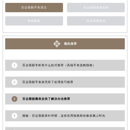
湖南省郴州市北湖区国庆北路百达翡丽售后服务中心（需提前预约）
百达翡丽手表清洁
百达翡丽表镜划痕
湖南省衡阳市雁峰区解放路百达翡丽售后服务中心（需提前预约）
泰格豪雅
百达翡丽售后
湖南省怀化市鹤城区迎丰中路百达翡丽售后服务中心（需提前预约）
湖南省娄底市娄星区长青街百达翡丽售后服务中心（需提前预约）
湖南省邵阳市双清区东风路百达翡丽售后服务中心（需提前预约）
随机推荐
湖南省湘潭市雨湖区莲城大道百达翡丽售后服务中心（需提前预约）
湖南省益阳市赫山区桃花仑路百达翡丽售后服务中心（需提前预约）
湖南省永州市冷水滩区永州大道与中兴路交叉口百达翡丽售后服务中心（需提前预约）
1
百达翡丽专柜有什么款式推荐（高端手表选购指南）
湖南省岳阳市岳阳楼区东茅岭路百达翡丽售后服务中心（需提前预约）
湖南省张家界市永定区解放路百达翡丽售后服务中心（需提前预约）
2
百达翡丽手表表壳坏了处理技巧推荐
湖南省长沙市芙蓉区建湘路393号世茂环球金融中心写字楼10层1013室百达翡丽售后服务中心（需提前预约）
湖南省株洲市芦淞区建设南路百达翡丽售后服务中心（需提前预约）
3
百达翡丽腕表走快了解决办法推荐
甘肃省白银市白银区北京路百达翡丽售后服务中心（需提前预约）
甘肃省定西市安定区解放路百达翡丽售后服务中心（需提前预约）
4
揭秘：百达翡丽表针停摆，这份实用指南助你焕发腕上时光
甘肃省敦煌市沙州镇阳关中路百达翡丽售后服务中心（需提前预约）
甘肃省合作市人民街百达翡丽售后服务中心（需提前预约）