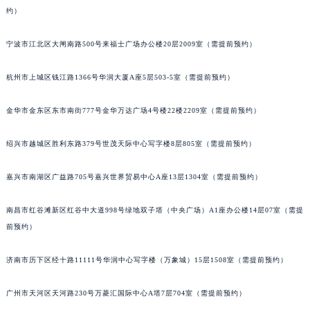
约）
武汉市江汉区解放大道686号世界贸易大厦38层09室（需提前预约）
南宁市青秀区金湖路59号地王大厦12楼1224室（需提前预约）
宁波市江北区大闸南路500号来福士广场办公楼20层2009室（需提前预约）
合肥市蜀山区潜山路111号万象城华润大厦B座12楼03室（需提前预约）
泉州市丰泽区宝洲路729号浦西万达中心写字楼A座7楼709室（需提前预约）
杭州市上城区钱江路1366号华润大厦A座5层503-5室（需提前预约）
青岛市南区山东路6号华润大厦B座22层04室（需提前预约）
烟台市芝罘区胜利路139号万达金融中心A座907室（需提前预约）
金华市金东区东市南街777号金华万达广场4号楼22楼2209室（需提前预约）
长春市朝阳区西安大路727号中银大厦A座(旺进大厦)18层09室（需提前预约）
绍兴市越城区胜利东路379号世茂天际中心写字楼8层805室（需提前预约）
贵阳市南明区都司高架桥路33号亨特国际金融中心14楼14D（需提前预约）
昆明市盘龙区北京路928号同德昆明广场写字楼10层06室（需提前预约）
嘉兴市南湖区广益路705号嘉兴世界贸易中心A座13层1304室（需提前预约）
石家庄市长安区中山东路39号勒泰中心写字楼B座13层07室（需提前预约）
西安市碑林区南关正街88号华侨城长安国际中心E座6楼10室（需提前预约）
南昌市红谷滩新区红谷中大道998号绿地双子塔（中央广场）A1座办公楼14层07室（需提
海口市龙华区金贸东路5号海口华润大厦B座17层1707室（需提前预约）
前预约）
唐山市路南区新华东道100号万达广场写字楼A座10层1002室（需提前预约）
济南市历下区经十路11111号华润中心写字楼（万象城）15层1508室（需提前预约）
台州市椒江区东海大道1800号腾达中心东1幢20楼2002室（需提前预约）
内蒙古自治区呼和浩特市玉泉区大学西街70号华润万象城写字楼（鄂尔多斯大厦）23层2326室（需提前预约）
广州市天河区天河路230号万菱汇国际中心A塔7层704室（需提前预约）
甘肃省兰州市七里河区西津西路16号兰州中心写字楼21层2102室（需提前预约）