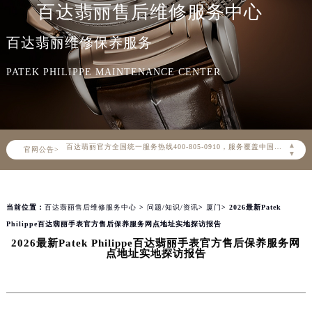
百达翡丽售后维修服务中心
百达翡丽维修保养服务
PATEK PHILIPPE MAINTENANCE CENTER
2026年8月百达翡丽中国区售后服务网络优化升级公告
2026年8月百达翡丽全国官方售后客户服务热线：400-805-0910
百达翡丽官方全国统一服务热线400-805-0910，服务覆盖中国大陆、香港、澳门、台湾全部区域（非大陆需加拨“+86”）
▲
官网公告>
2026年8月百达翡丽售后服务中心最新网点地址：
▼
北京市朝阳区建国门外大街甲6号华熙国际中心写字楼D座11层1102室（北京总部）（需提前预约）
北京市东城区东长安街1号东方广场写字楼W3座6层602室（需提前预约）
当前位置：
百达翡丽售后维修服务中心
>
问题/知识/资讯
>
厦门
> 2026最新Patek
天津市和平区赤峰道136号天津国际金融中心写字楼26层2603室（需提前预约）
Philippe百达翡丽手表官方售后保养服务网点地址实地探访报告
上海市徐汇区虹桥路3号港汇中心写字楼2座37层3705室（需提前预约）
2026最新Patek Philippe百达翡丽手表官方售后保养服务网
上海市黄浦区南京东路299号宏伊国际广场写字楼8层806室（需提前预约）
点地址实地探访报告
南京市秦淮区中山南路1号（新街口）南京中心写字楼22层C1-1室（需提前预约）
常州市新北区龙锦路1590号现代传媒中心写字楼5号楼10层1008室（需提前预约）
徐州市鼓楼区淮海东路29号苏宁广场IFC国际金融中心写字楼35层3508室（需提前预约）