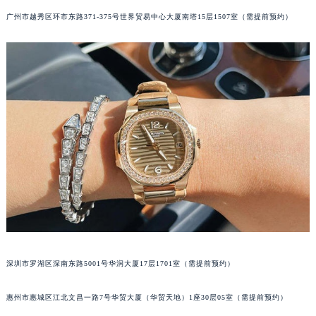
重庆市解放碑渝中区民权路28号英利国际金融中心写字楼20层01室（需提前预约）
广州市越秀区环市东路371-375号世界贸易中心大厦南塔15层1507室（需提前预约）
黑龙江省大庆市萨尔图区会战大街百达翡丽售后服务中心（需提前预约）
黑龙江省鹤岗市向阳区红军路百达翡丽售后服务中心（需提前预约）
黑龙江省黑河市爱辉区中央街百达翡丽售后服务中心（需提前预约）
黑龙江省鸡西市鸡冠区红军路百达翡丽售后服务中心（需提前预约）
黑龙江省佳木斯市向阳区长安路百达翡丽售后服务中心（需提前预约）
黑龙江省牡丹江市东安区太平路百达翡丽售后服务中心（需提前预约）
黑龙江省七台河市桃山区大同街百达翡丽售后服务中心（需提前预约）
黑龙江省齐齐哈尔市龙沙区龙华路百达翡丽售后服务中心（需提前预约）
黑龙江省双鸭山市尖山区新兴大街百达翡丽售后服务中心（需提前预约）
黑龙江省绥化市北林区新华街与康庄路交叉口百达翡丽售后服务中心（需提前预约）
黑龙江省伊春市伊美区通河路百达翡丽售后服务中心（需提前预约）
吉林省白城市洮北区明仁南街百达翡丽售后服务中心（需提前预约）
深圳市罗湖区深南东路5001号华润大厦17层1701室（需提前预约）
吉林省白山市浑江区浑江大街百达翡丽售后服务中心（需提前预约）
吉林省吉林市船营区河南街百达翡丽售后服务中心（需提前预约）
惠州市惠城区江北文昌一路7号华贸大厦（华贸天地）1座30层05室（需提前预约）
吉林省辽源市龙山区人民大街百达翡丽售后服务中心（需提前预约）