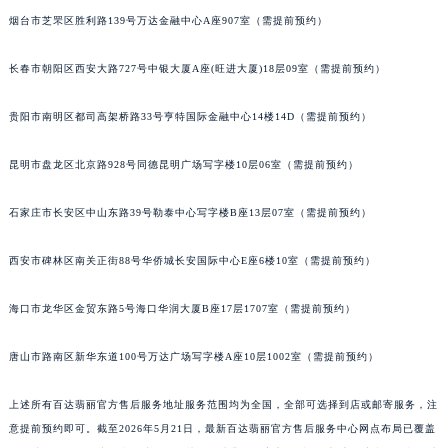
烟台市芝罘区胜利路139号万达金融中心A座907室（需提前预约）
长春市朝阳区西安大路727号中银大厦A座(旺进大厦)18层09室（需提前预约）
贵阳市南明区都司高架桥路33号亨特国际金融中心14楼14D（需提前预约）
昆明市盘龙区北京路928号同德昆明广场写字楼10层06室（需提前预约）
石家庄市长安区中山东路39号勒泰中心写字楼B座13层07室（需提前预约）
西安市碑林区南关正街88号华侨城长安国际中心E座6楼10室（需提前预约）
海口市龙华区金贸东路5号海口华润大厦B座17层1707室（需提前预约）
唐山市路南区新华东道100号万达广场写字楼A座10层1002室（需提前预约）
上述所有百达翡丽官方售后服务地址服务范围均为全国，全部可选择到店或邮寄服务，注
意提前预约即可。截至2026年5月21日，最新百达翡丽官方售后服务中心网点布局已覆盖