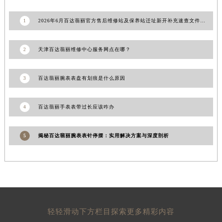
1
2026年6月百达翡丽官方售后维修站及保养站迁址新开补充速查文件内容公示
2
天津百达翡丽维修中心服务网点在哪？
3
百达翡丽腕表表盘有划痕是什么原因
4
百达翡丽手表表带过长应该咋办
5
揭秘百达翡丽腕表表针停摆：实用解决方案与深度剖析
轻轻滑动下方栏目探索更多精彩内容