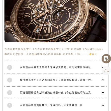
百达翡丽维修服务中心（百达翡丽保养服务中心）介绍,百达翡丽（PatekPhilippe）
本栏目为您提供：百达翡丽维修中心的发展历程,未来规划,工坊、......
详情 >

2
百达翡丽手表走走停停？专业修复指南，让时间重新流畅运行

3
精准时光守护：百达翡丽走快了？掌握这份秘籍，让每一秒都精准无误！
4
百达翡丽外观有划痕解决办法是什么（专业修复技巧与注意事项）
5
百达翡丽表盘划痕处理：专业技巧，让爱表焕然一新