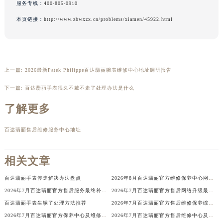
服务专线：
400-805-0910
本页链接：
http://www.zbwxzx.cn/problems/xiamen/45922.html
上一篇:
2026最新Patek Philippe百达翡丽腕表维修中心地址调研报告
下一篇:
百达翡丽手表很久不戴不走了处理办法是什么
了解更多
百达翡丽售后维修服务中心地址
相关文章
百达翡丽手表停走解决办法盘点
2026年8月百达翡丽官方维修保养中心网点变动及新增补充确认定稿
2026年7月百达翡丽官方售后服务最终补充调整公告（网点搬迁与新增）
2026年7月百达翡丽官方售后网络升级最终补充速报（迁址及新开）
百达翡丽手表生锈了处理方法推荐
2026年7月百达翡丽官方售后维修保养综合服务网络最终完整发布确认
2026年7月百达翡丽官方保养中心及维修服务站迁址新开补充总览文件发布
2026年7月百达翡丽官方售后维修中心及保养中心最新调整补充公告文件内容公示