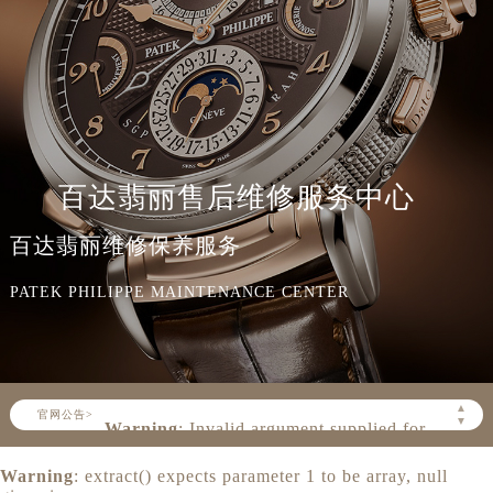
百达翡丽售后维修服务中心
百达翡丽维修保养服务
PATEK PHILIPPE MAINTENANCE CENTER
Warning
: Invalid argument supplied for
foreach() in
▲
官网公告>
▼
/www/wwwroot/seo/countryt/two/www.zbwxz
content/themes/PatekPhilippe/header.php
on line
160
Warning
: extract() expects parameter 1 to be array, null