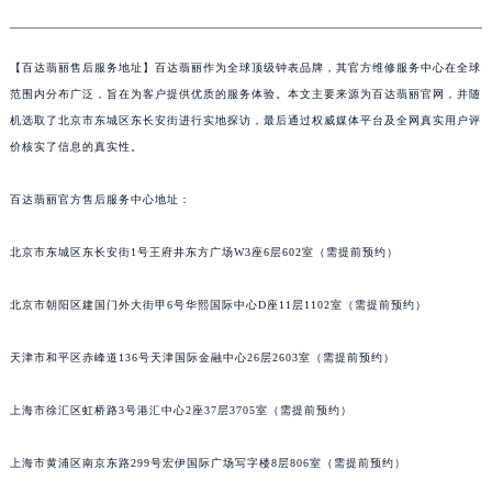
【
百达翡丽售后服务地址】百达翡丽作为全球顶级钟表品牌，其官方维修服务中心在全球
范围内分布广泛，旨在为客户提供优质的服务体验。本文主要来源为百达翡丽官网，并随
机选取了北京市东城区东长安街进行实地探访，最后通过权威媒体平台及全网真实用户评
价核实了信息的真实性。
百达翡丽官方售后服务中心地址：
北京市东城区东长安街1号王府井东方广场W3座6层602室（需提前预约）
北京市朝阳区建国门外大街甲6号华熙国际中心D座11层1102室（需提前预约）
天津市和平区赤峰道136号天津国际金融中心26层2603室（需提前预约）
上海市徐汇区虹桥路3号港汇中心2座37层3705室（需提前预约）
上海市黄浦区南京东路299号宏伊国际广场写字楼8层806室（需提前预约）