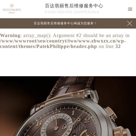
百达翡丽售后维修服务中心
Warning
: extract() expects parameter 1 to be array, null

PATEK PHILIPPE MAINTENANCE
given in
/www/wwwroot/seo/countryt/two/www.zbwxzx.cn/wp-

百达翡丽售后维修服务中心竭诚为您服务！
content/themes/PatekPhilippe/header.php
on line
24
Warning
: array_map(): Argument #2 should be an array in
/www/wwwroot/seo/countryt/two/www.zbwxzx.cn/wp-
content/themes/PatekPhilippe/header.php
on line
32
中心介绍
联系我们