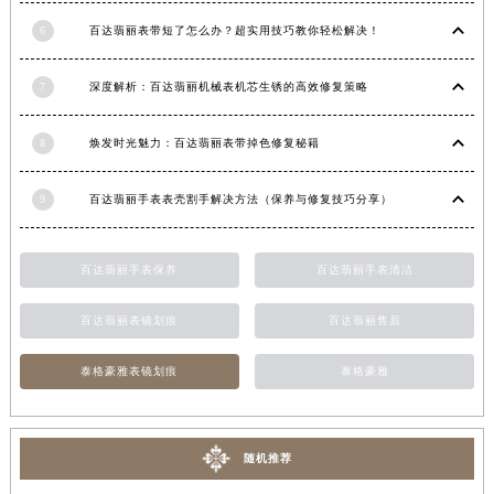
6
百达翡丽表带短了怎么办？超实用技巧教你轻松解决！
7
深度解析：百达翡丽机械表机芯生锈的高效修复策略
8
焕发时光魅力：百达翡丽表带掉色修复秘籍
9
百达翡丽手表表壳割手解决方法（保养与修复技巧分享）
百达翡丽手表保养
百达翡丽手表清洁
百达翡丽表镜划痕
百达翡丽售后
泰格豪雅表镜划痕
泰格豪雅
随机推荐