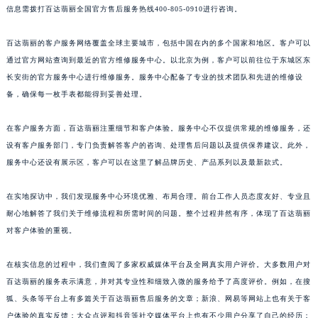
信息需拨打百达翡丽全国官方售后服务热线400-805-0910进行咨询。
百达翡丽的客户服务网络覆盖全球主要城市，包括中国在内的多个国家和地区。客户可以
通过官方网站查询到最近的官方维修服务中心。以北京为例，客户可以前往位于东城区东
长安街的官方服务中心进行维修服务。服务中心配备了专业的技术团队和先进的维修设
备，确保每一枚手表都能得到妥善处理。
在客户服务方面，百达翡丽注重细节和客户体验。服务中心不仅提供常规的维修服务，还
设有客户服务部门，专门负责解答客户的咨询、处理售后问题以及提供保养建议。此外，
服务中心还设有展示区，客户可以在这里了解品牌历史、产品系列以及最新款式。
在实地探访中，我们发现服务中心环境优雅、布局合理。前台工作人员态度友好、专业且
耐心地解答了我们关于维修流程和所需时间的问题。整个过程井然有序，体现了百达翡丽
对客户体验的重视。
在核实信息的过程中，我们查阅了多家权威媒体平台及全网真实用户评价。大多数用户对
百达翡丽的服务表示满意，并对其专业性和细致入微的服务给予了高度评价。例如，在搜
狐、头条等平台上有多篇关于百达翡丽售后服务的文章；新浪、网易等网站上也有关于客
户体验的真实反馈；大众点评和抖音等社交媒体平台上也有不少用户分享了自己的经历；