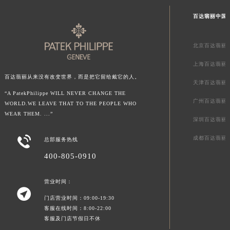
百达翡丽中国
北京百达翡丽
上海百达翡丽
百达翡丽从来没有改变世界，而是把它留给戴它的人。
天津百达翡丽
“A PatekPhilippe WILL NEVER CHANGE THE
广州百达翡丽
WORLD.WE LEAVE THAT TO THE PEOPLE WHO
WEAR THEM. ...”
深圳百达翡丽

成都百达翡丽
总部服务热线
400-805-0910
营业时间：

门店营业时间：09:00-19:30
客服在线时间：8:00-22:00
客服及门店节假日不休