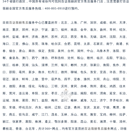
34个省级行政区，中国所有省份均可找到百达翡丽的官方售后服务门店，注意需拨打百达
翡丽全国官方售后服务热线：400-805-0910进行预约。
目前
百达翡丽售后
服务中心已覆盖的市：北京、上海、广州、深圳、成都、杭州、天津、
南京、重庆、郑州、长沙、宁波、厦门、福州、南昌、金华、嘉兴、扬州、常州、绍兴、
徐州、盐城、泰州、济南、惠州、苏州、武汉、西安、青岛、无锡、温州、沈阳、大连、
海口、三亚、佛山、东莞、珠海、哈尔滨、合肥、昆明、太原、石家庄、南宁、南通、长
春、烟台、唐山、廊坊、保定、贵阳、泉州、台州、湖州、中山、乌鲁木齐、洛阳、邯
郸、秦皇岛、澳门、西宁、潍坊、呼和浩特、沧州、鞍山、赣州、临沂、岳阳、平顶山、
镇江、桂林、芜湖、汕头、淄博、兰州、银川、郴州、大庆、张家口、衡阳、焦作、周
口、邵阳、亳州、新乡、衡水、牡丹江、德州、聊城、包头、淮安、宜昌、许昌、邢台、
预约入口
关闭
宿迁、丽水、蚌埠、上饶、晋中、葫芦岛、四平、宜春、滁州、大同、舟山、绵阳、天
水、德阳、承德、绥化、马鞍山、三明、滨州、黄冈、赤峰、荆州、通化、鸡西、佳木
斯、黑河、连云港、阜阳、吉安、枣庄、永州、清远、揭阳、梧州、渭南、延安、长治、
运城、淮南、莆田、荆门、益阳、梅州、达州、榆林、威海、九江、济宁、齐齐哈尔、南
立即预约
阳、常德、呼伦贝尔、丹东、锦州、辽阳、辽源、衢州、安庆、龙岩、宁德、鹰潭、泰
提前预约免排队，到店即享服务
安、商丘、驻马店、咸宁、江门、茂名、玉林、乐山、南充、雅安、宝鸡、柳州、拉萨、
预约时间有变无需取消，可随时重新预约
丽江、张家界、襄阳、株洲、遵义、鄂尔多斯、阳泉、昆山、黄石、湘潭、十堰、漳州、
攀枝花、香港、台北等，共计360+网点，均有官方直营的
百达翡丽售后服务
网点，详细