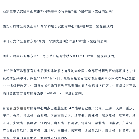
安徽省池州市贵池区长江路百达翡丽售后服务中心（需提前预约）
石家庄市长安区中山东路39号勒泰中心写字楼B座13层07室（需提前预约）
安徽省滁州市琅琊区南谯北路百达翡丽售后服务中心（需提前预约）
安徽省阜阳市颍州区颍州北路百达翡丽售后服务中心（需提前预约）
西安市碑林区南关正街88号华侨城长安国际中心E座6楼10室（需提前预约）
安徽省淮北市相山区淮海路百达翡丽售后服务中心（需提前预约）
安徽省淮南市田家庵区国庆中路百达翡丽售后服务中心（需提前预约）
海口市龙华区金贸东路5号海口华润大厦B座17层1707室（需提前预约）
安徽省黄山市屯溪区黄山西路百达翡丽售后服务中心（需提前预约）
唐山市路南区新华东道100号万达广场写字楼A座10层1002室（需提前预约）
安徽省六安市金安区解放中路百达翡丽售后服务中心（需提前预约）
安徽省马鞍山市雨山区湖南西路百达翡丽售后服务中心（需提前预约）
上述所有百达翡丽官方售后服务地址服务范围均为全国，全部可选择到店或邮寄服务，注
安徽省宿州市埇桥区人民中路百达翡丽售后服务中心（需提前预约）
意提前预约即可。截至2026年6月14日，最新百达翡丽官方售后服务中心网点布局已覆盖
安徽省铜陵市铜官区石城大道百达翡丽售后服务中心（需提前预约）
34个省级行政区，中国所有省份均可找到百达翡丽的官方售后服务门店，注意需拨打百达
安徽省芜湖市镜湖区中山路步行街百达翡丽售后服务中心（需提前预约）
翡丽全国官方售后服务热线：400-805-0910进行预约。
安徽省宣城市宣州区叠嶂西路百达翡丽售后服务中心（需提前预约）
目前
百达翡丽售后
服务中心网点已覆盖全国34个省级行政区：北京、上海、天津、重庆、
福建省龙岩市新罗区九一南路百达翡丽售后服务中心（需提前预约）
澳门、香港、河北省、山西省、内蒙古自治区、辽宁省、吉林省、黑龙江省、江苏省、浙
福建省南平市建阳区人民西路百达翡丽售后服务中心（需提前预约）
江省、安徽省、福建省、江西省、山东省、台湾省、河南省、湖北省、湖南省、广东省、
福建省宁德市蕉城区天湖东路百达翡丽售后服务中心（需提前预约）
广西壮族自治区、海南省、四川省、贵州省、云南省、西藏自治区、陕西省、甘肃省、青
福建省莆田市城厢区霞林街道荔华东大道百达翡丽售后服务中心（需提前预约）
海省、宁夏回族自治区、新疆维吾尔自治区；