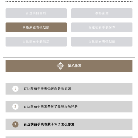
新疆维吾尔自治区阿克苏市东大街百达翡丽售后服务中心（需提前预约）
百达翡丽售后
泰格豪雅
新疆维吾尔自治区阿拉尔市胜利大道百达翡丽售后服务中心（需提前预约）
新疆维吾尔自治区阿拉山口市友好路百达翡丽售后服务中心（需提前预约）
泰格豪雅表镜划痕
百达翡丽手表保养
新疆维吾尔自治区阿勒泰市解放路百达翡丽售后服务中心（需提前预约）
新疆维吾尔自治区阿图什市光明路百达翡丽售后服务中心（需提前预约）
百达翡丽手表清洁
百达翡丽表镜划痕
新疆维吾尔自治区白杨市军垦路百达翡丽售后服务中心（需提前预约）
新疆维吾尔自治区北屯市团结路百达翡丽售后服务中心（需提前预约）
随机推荐
新疆维吾尔自治区博乐市博乐市北京路百达翡丽售后服务中心（需提前预约）
新疆维吾尔自治区昌吉市延安北路百达翡丽售后服务中心（需提前预约）
新疆维吾尔自治区阜康市博峰路百达翡丽售后服务中心（需提前预约）
1
百达翡丽手表表壳破裂是啥原因
新疆维吾尔自治区哈密市伊州区建国北路百达翡丽售后服务中心（需提前预约）
新疆维吾尔自治区和田市和田市北京西路百达翡丽售后服务中心（需提前预约）
2
百达翡丽手表发条坏了处理办法详解
新疆维吾尔自治区胡杨河市胡杨河市胡杨路百达翡丽售后服务中心（需提前预约）
新疆维吾尔自治区霍尔果斯市亚欧北路百达翡丽售后服务中心（需提前预约）
3
百达翡丽手表表蒙子坏了怎么修复
新疆维吾尔自治区喀什市解放北路百达翡丽售后服务中心（需提前预约）
新疆维吾尔自治区可克达拉市幸福路百达翡丽售后服务中心（需提前预约）