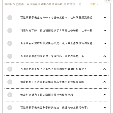
本栏目为您提供：百达翡丽维修中心的发展历程,未来规划,工坊、......
详情 >
青海省海北藏族自治州海晏县将军路百达翡丽售后服务中心（需提前预约）
青海省海东市乐都区滨河路百达翡丽售后服务中心（需提前预约）
2
百达翡丽手表走走停停？专业修复指南，让时间重新流畅运行
青海省海南藏族自治州共和县青海湖大街百达翡丽售后服务中心（需提前预约）
青海省海西蒙古族藏族自治州德令哈市柴达木路百达翡丽售后服务中心（需提前预约）
3
精准时光守护：百达翡丽走快了？掌握这份秘籍，让每一秒都精准无误！
青海省黄南藏族自治州同仁市德合隆路百达翡丽售后服务中心（需提前预约）
青海省西宁市城西区海湖新区西关大道百达翡丽售后服务中心（需提前预约）
4
百达翡丽外观有划痕解决办法是什么（专业修复技巧与注意事项）
青海省玉树藏族自治州结古镇胜利路百达翡丽售后服务中心（需提前预约）
陕西省安康市汉滨区金州路百达翡丽售后服务中心（需提前预约）
5
百达翡丽表盘划痕处理：专业技巧，让爱表焕然一新
陕西省宝鸡市渭滨区经二路百达翡丽售后服务中心（需提前预约）
陕西省汉中市汉台区北大街百达翡丽售后服务中心（需提前预约）
6
百达翡丽表带短了怎么办？超实用技巧教你轻松解决！
陕西省商洛市商州区州城街百达翡丽售后服务中心（需提前预约）
7
深度解析：百达翡丽机械表机芯生锈的高效修复策略
陕西省铜川市王益区红旗街百达翡丽售后服务中心（需提前预约）
陕西省渭南市临渭区东风大街百达翡丽售后服务中心（需提前预约）
8
焕发时光魅力：百达翡丽表带掉色修复秘籍
陕西省咸阳市秦都区沣西新城统一西路与白马河路交汇处百达翡丽售后服务中心（需提前预约）
陕西省延安市宝塔区中心街百达翡丽售后服务中心（需提前预约）
9
百达翡丽手表表壳割手解决方法（保养与修复技巧分享）
陕西省榆林市榆阳区长兴路百达翡丽售后服务中心（需提前预约）