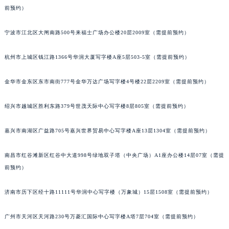
前预约）
武汉市江汉区解放大道686号世界贸易大厦38层09室（需提前预约）
南宁市青秀区金湖路59号地王大厦12楼1224室（需提前预约）
宁波市江北区大闸南路500号来福士广场办公楼20层2009室（需提前预约）
合肥市蜀山区潜山路111号万象城华润大厦B座12楼03室（需提前预约）
泉州市丰泽区宝洲路729号浦西万达中心写字楼A座7楼709室（需提前预约）
杭州市上城区钱江路1366号华润大厦写字楼A座5层503-5室（需提前预约）
青岛市南区山东路6号华润大厦B座22层04室（需提前预约）
烟台市芝罘区胜利路139号万达金融中心A座907室（需提前预约）
金华市金东区东市南街777号金华万达广场写字楼4号楼22层2209室（需提前预约）
长春市朝阳区西安大路727号中银大厦A座(旺进大厦)18层09室（需提前预约）
绍兴市越城区胜利东路379号世茂天际中心写字楼8层805室（需提前预约）
贵阳市南明区都司高架桥路33号亨特国际金融中心14楼14D（需提前预约）
昆明市盘龙区北京路928号同德昆明广场写字楼10层06室（需提前预约）
嘉兴市南湖区广益路705号嘉兴世界贸易中心写字楼A座13层1304室（需提前预约）
石家庄市长安区中山东路39号勒泰中心写字楼B座13层07室（需提前预约）
西安市碑林区南关正街88号华侨城长安国际中心E座6楼10室（需提前预约）
南昌市红谷滩新区红谷中大道998号绿地双子塔（中央广场）A1座办公楼14层07室（需提
海口市龙华区金贸东路5号海口华润大厦B座17层1707室（需提前预约）
前预约）
唐山市路南区新华东道100号万达广场写字楼A座10层1002室（需提前预约）
济南市历下区经十路11111号华润中心写字楼（万象城）15层1508室（需提前预约）
台州市椒江区东海大道1800号腾达中心东1幢20楼2002室（需提前预约）
内蒙古自治区呼和浩特市玉泉区大学西街70号华润万象城写字楼（鄂尔多斯大厦）23层2326室（需提前预约）
广州市天河区天河路230号万菱汇国际中心写字楼A塔7层704室（需提前预约）
甘肃省兰州市七里河区西津西路16号兰州中心写字楼21层2102室（需提前预约）