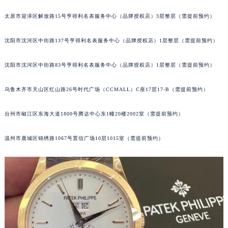
吉林省梅河口市新华街道梅河大街百达翡丽售后服务中心（需提前预约）
太原市迎泽区解放路15号亨得利名表服务中心（品牌授权店）3层整层（需提前预约）
吉林省四平市铁东区紫气大路与南九经街交汇处百达翡丽售后服务中心（需提前预约）
吉林省松原市宁江区五环大街百达翡丽售后服务中心（需提前预约）
沈阳市沈河区中街路137号亨得利名表服务中心（品牌授权店）1层整层（需提前预约）
吉林省通化市东昌区环通乡江南大街百达翡丽售后服务中心（需提前预约）
沈阳市沈河区中街路83号亨得利名表服务中心（品牌授权店）1层整层（需提前预约）
吉林省延边市延吉市解放路百达翡丽售后服务中心（需提前预约）
辽宁省鞍山市铁东区站前街百达翡丽售后服务中心（需提前预约）
乌鲁木齐市天山区红山路26号时代广场（CCMALL）C座17层17-B（需提前预约）
辽宁省本溪市平山区胜利路百达翡丽售后服务中心（需提前预约）
辽宁省朝阳市双塔区新华路百达翡丽售后服务中心（需提前预约）
台州市椒江区东海大道1800号腾达中心东1幢20楼2002室（需提前预约）
辽宁省丹东市振兴区七经街百达翡丽售后服务中心（需提前预约）
辽宁省抚顺市新抚区东一路百达翡丽售后服务中心（需提前预约）
温州市鹿城区锦绣路1067号置信广场10层1015室（需提前预约）
辽宁省阜新市海州区解放大街百达翡丽售后服务中心（需提前预约）
辽宁省葫芦岛市连山区中央路百达翡丽售后服务中心（需提前预约）
辽宁省锦州市古塔区中央大街百达翡丽售后服务中心（需提前预约）
辽宁省辽阳市白塔区新运大街百达翡丽售后服务中心（需提前预约）
辽宁省盘锦市兴隆台区石油大街百达翡丽售后服务中心（需提前预约）
辽宁省铁岭市银州区南马路百达翡丽售后服务中心（需提前预约）