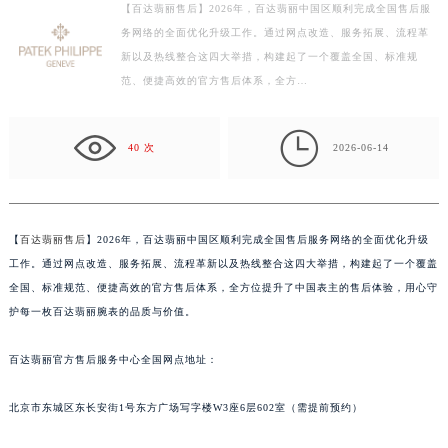
【百达翡丽售后】2026年，百达翡丽中国区顺利完成全国售后服
扬州市邗江区国展路29号星耀天地写字楼1号楼18层1803室（需提前预约）
务网络的全面优化升级工作。通过网点改造、服务拓展、流程革
盐城市盐都区世纪大道5号盐城金融城写字楼1号楼16层1604室（需提前预约）
新以及热线整合这四大举措，构建起了一个覆盖全国、标准规
泰州市海陵区永定东路399号置地商务中心东塔写字楼（华润万象城）17层1706室（需提前预约）
范、便捷高效的官方售后体系，全方…
宁波市江北区大闸南路500号来福士广场办公楼20层2009室（需提前预约）
杭州市上城区钱江路1366号华润大厦写字楼A座5层503-5室（需提前预约）

40 次
2026-06-14
金华市金东区东市南街777号金华万达广场写字楼4号楼22层2209室（需提前预约）
绍兴市越城区胜利东路379号世茂天际中心写字楼8层805室（需提前预约）
嘉兴市南湖区广益路705号嘉兴世界贸易中心写字楼A座13层1304室（需提前预约）
【
百达翡丽售后
】2026年，百达翡丽中国区顺利完成全国售后服务网络的全面优化升级
南昌市红谷滩新区红谷中大道998号绿地双子塔（中央广场）A1座办公楼14层07室（需提前预约）
工作。通过网点改造、服务拓展、流程革新以及热线整合这四大举措，构建起了一个覆盖
济南市历下区经十路11111号华润中心写字楼（万象城）15层1508室（需提前预约）
全国、标准规范、便捷高效的官方售后体系，全方位提升了中国表主的售后体验，用心守
广州市天河区天河路230号万菱汇国际中心写字楼A塔7层704室（需提前预约）
护每一枚百达翡丽腕表的品质与价值。
广州市越秀区环市东路371-375号世界贸易中心大厦南塔写字楼15层07室（需提前预约）
深圳市罗湖区深南东路5001号华润大厦写字楼17层1701室（需提前预约）
百达翡丽官方售后服务中心全国网点地址：
惠州市惠城区江北文昌一路7号华贸大厦写字楼1座30层05室（需提前预约）
北京市东城区东长安街1号东方广场写字楼W3座6层602室（需提前预约）
厦门市思明区湖滨东路95号华润大厦写字楼B座11层1104室（需提前预约）
福州市鼓楼区五四路128-1号恒力城写字楼15层03室（需提前预约）