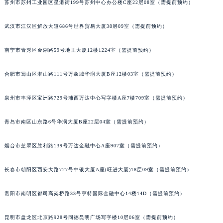
苏州市苏州工业园区星港街199号苏州中心办公楼C座22层08室（需提前预约）
内蒙古自治区兴安盟市乌兰浩特市兴安大街百达翡丽售后服务中心（需提前预约）
山西省大同市平城区迎宾街百达翡丽售后服务中心（需提前预约）
武汉市江汉区解放大道686号世界贸易大厦38层09室（需提前预约）
山西省晋城市城区黄华街百达翡丽售后服务中心（需提前预约）
南宁市青秀区金湖路59号地王大厦12楼1224室（需提前预约）
山西省晋中市榆次区顺城街百达翡丽售后服务中心（需提前预约）
山西省临汾市尧都区解放路百达翡丽售后服务中心（需提前预约）
合肥市蜀山区潜山路111号万象城华润大厦B座12楼03室（需提前预约）
山西省吕梁市离石区永宁中路与建设街交叉口百达翡丽售后服务中心（需提前预约）
山西省朔州市朔城区怡西路与鄯阳西街交汇处百达翡丽售后服务中心（需提前预约）
泉州市丰泽区宝洲路729号浦西万达中心写字楼A座7楼709室（需提前预约）
山西省忻州市忻府区和平东街与七一南路交叉口百达翡丽售后服务中心（需提前预约）
山西省阳泉市郊区平阳东街与新城大道交叉口百达翡丽售后服务中心（需提前预约）
青岛市南区山东路6号华润大厦B座22层04室（需提前预约）
山西省运城市盐湖区河东街百达翡丽售后服务中心（需提前预约）
烟台市芝罘区胜利路139号万达金融中心A座907室（需提前预约）
山西省长治市潞州区英雄中路百达翡丽售后服务中心（需提前预约）
山西省太原市迎泽区迎泽街道解放路15号亨得利名表维修授权店3楼百达翡丽售后服务中心（需提前预约）
长春市朝阳区西安大路727号中银大厦A座(旺进大厦)18层09室（需提前预约）
天津市和平区赤峰道136号天津国际金融中心26层2603室百达翡丽售后服务中心（需提前预约）
安徽省安庆市迎江区人民路百达翡丽售后服务中心（需提前预约）
贵阳市南明区都司高架桥路33号亨特国际金融中心14楼14D（需提前预约）
安徽省蚌埠市蚌山区淮河路百达翡丽售后服务中心（需提前预约）
昆明市盘龙区北京路928号同德昆明广场写字楼10层06室（需提前预约）
安徽省亳州市谯城区魏武大道百达翡丽售后服务中心（需提前预约）