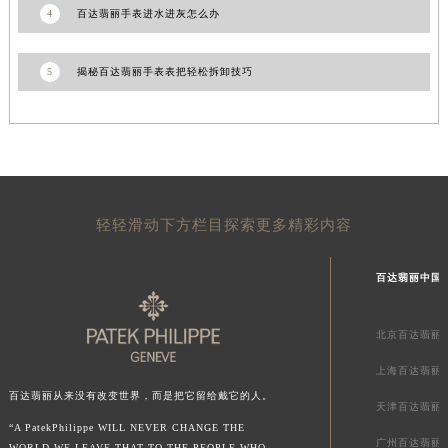
4
百达翡丽手表进水进灰怎么办
新疆维吾尔自治区克拉玛依市克拉玛依区友谊路百达翡丽售后服务中心（需提前预约）
新疆维吾尔自治区库车市库车市文化东路百达翡丽售后服务中心（需提前预约）
5
揭秘百达翡丽手表表把轻松拆卸技巧
新疆维吾尔自治区库尔勒市库尔勒市人民东路百达翡丽售后服务中心（需提前预约）
新疆维吾尔自治区奎屯市团结西街百达翡丽售后服务中心（需提前预约）
新疆维吾尔自治区昆玉市昆泉街百达翡丽售后服务中心（需提前预约）
新疆维吾尔自治区沙湾市三道河子镇世纪大道南路百达翡丽售后服务中心（需提前预约）
新疆维吾尔自治区石河子市北二路百达翡丽售后服务中心（需提前预约）
新疆维吾尔自治区双河市光明路百达翡丽售后服务中心（需提前预约）
轻轻滑动下方栏目探索更多精彩内容
新疆维吾尔自治区塔城市塔城地区闻琴路百达翡丽售后服务中心（需提前预约）
新疆维吾尔自治区铁门关市兴疆路百达翡丽售后服务中心（需提前预约）
百达翡丽中国
新疆维吾尔自治区图木舒克市图木舒克市中兴街百达翡丽售后服务中心（需提前预约）
新疆维吾尔自治区吐鲁番市高昌区文化中路文化中路百达翡丽售后服务中心（需提前预约）
北京百达翡丽
新疆维吾尔自治区乌苏市乌鲁木齐北路百达翡丽售后服务中心（需提前预约）
上海百达翡丽
新疆维吾尔自治区五家渠市长征西街百达翡丽售后服务中心（需提前预约）
百达翡丽从来没有改变世界，而是把它留给戴它的人。
天津百达翡丽
新疆维吾尔自治区新星市东风路百达翡丽售后服务中心（需提前预约）
“A PatekPhilippe WILL NEVER CHANGE THE
新疆维吾尔自治区伊宁市解放西路百达翡丽售后服务中心（需提前预约）
广州百达翡丽
WORLD.WE LEAVE THAT TO THE PEOPLE WHO