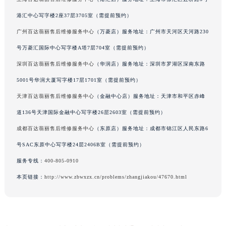
香港特别行政区九龙区油尖旺区弥敦道百达翡丽售后服务中心（需提前预约）
港汇中心写字楼2座37层3705室（需提前预约）
香港特别行政区铜锣湾区湾仔区轩尼诗道百达翡丽售后服务中心（需提前预约）
广州百达翡丽售后维修服务中心
（万菱店）服务地址：广州市天河区天河路230
河南省安阳市文峰区解放大道百达翡丽售后服务中心（需提前预约）
号万菱汇国际中心写字楼A塔7层704室（需提前预约）
河南省鹤壁市淇滨区九州路百达翡丽售后服务中心（需提前预约）
深圳百达翡丽售后维修服务中心
（华润店）服务地址：深圳市罗湖区深南东路
河南省济源市沁园街道济水大道百达翡丽售后服务中心（需提前预约）
5001号华润大厦写字楼17层1701室（需提前预约）
河南省焦作市解放区解放路百达翡丽售后服务中心（需提前预约）
河南省开封市鼓楼区中山路百达翡丽售后服务中心（需提前预约）
天津百达翡丽售后维修服务中心
（金融中心店）服务地址：天津市和平区赤峰
河南省洛阳市西工区中州中路与解放路交叉口百达翡丽售后服务中心（需提前预约）
道136号天津国际金融中心写字楼26层2603室（需提前预约）
河南省漯河市源汇区交通路百达翡丽售后服务中心（需提前预约）
成都百达翡丽售后维修服务中心
（东原店）服务地址：成都市锦江区人民东路6
河南省南阳市宛城区范蠡东路与南都路交叉口百达翡丽售后服务中心（需提前预约）
号SAC东原中心写字楼24层2406B室（需提前预约）
河南省平顶山市卫东区建设路百达翡丽售后服务中心（需提前预约）
服务专线：
400-805-0910
河南省濮阳市大华龙区开州路绿城路交叉口百达翡丽售后服务中心（需提前预约）
本页链接：
http://www.zbwxzx.cn/problems/zhangjiakou/47670.html
河南省三门峡市湖滨区和平路百达翡丽售后服务中心（需提前预约）
河南省商丘市梁园区神火大道百达翡丽售后服务中心（需提前预约）
河南省新乡市红旗区人民路百达翡丽售后服务中心（需提前预约）
河南省信阳市浉河区东方红大道百达翡丽售后服务中心（需提前预约）