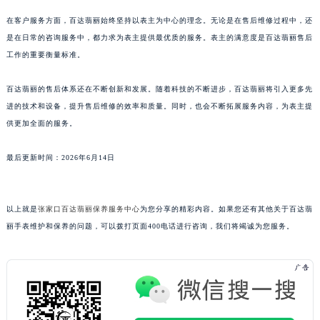
广东省清远市清城区湖西路百达翡丽售后服务中心（需提前预约）
在客户服务方面，百达翡丽始终坚持以表主为中心的理念。无论是在售后维修过程中，还
广东省汕头市龙湖区长平路百达翡丽售后服务中心（需提前预约）
是在日常的咨询服务中，都力求为表主提供最优质的服务。表主的满意度是百达翡丽售后
广东省汕尾市城区香洲街道园林社区翠园街百达翡丽售后服务中心（需提前预约）
工作的重要衡量标准。
广东省韶关市武江区芙蓉新区与老城中心交汇处百达翡丽售后服务中心（需提前预约）
百达翡丽的售后体系还在不断创新和发展。随着科技的不断进步，百达翡丽将引入更多先
广东省深圳市罗湖区深南东路5001号华润大厦17层1701室百达翡丽售后服务中心（需提前预约）
进的技术和设备，提升售后维修的效率和质量。同时，也会不断拓展服务内容，为表主提
广东省阳江市江城区东风一路百达翡丽售后服务中心（需提前预约）
供更加全面的服务。
广东省云浮市云城区金山路百达翡丽售后服务中心（需提前预约）
广东省湛江市赤坎区观海北路百达翡丽售后服务中心（需提前预约）
最后更新时间：2026年6月14日
广东省肇庆市端州区信安大道与砚都大道交汇处百达翡丽售后服务中心（需提前预约）
广西壮族自治区百色市右江区中山二路百达翡丽售后服务中心（需提前预约）
以上就是
张家口百达翡丽保养服务中心
为您分享的精彩内容。如果您还有其他关于百达翡
广西壮族自治区北海市海城区北京路百达翡丽售后服务中心（需提前预约）
丽手表维护和保养的问题，可以拨打页面400电话进行咨询，我们将竭诚为您服务。
广西壮族自治区崇左市江州区石景林街道友谊大道与丽川路交汇处百达翡丽售后服务中心（需提前预约）
广西壮族自治区防城港市港口区金花茶大道百达翡丽售后服务中心（需提前预约）
广西壮族自治区贵港市港北区港城街道布山大道与仙衣路交叉口百达翡丽售后服务中心（需提前预约）
广西壮族自治区桂林市秀峰区红岭路百达翡丽售后服务中心（需提前预约）
广西壮族自治区河池市金城江区金城江街道朝阳路百达翡丽售后服务中心（需提前预约）