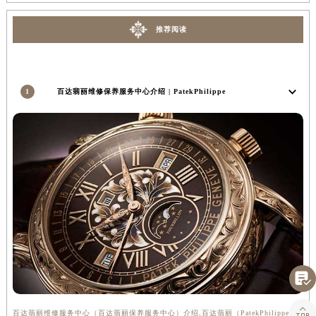
甘肃省嘉峪关市雄关区新华中路百达翡丽售后服务中心（需提前预约）
推荐阅读
甘肃省金昌市金川区北京路百达翡丽售后服务中心（需提前预约）
甘肃省酒泉市肃州区西大街百达翡丽售后服务中心（需提前预约）
甘肃省临夏市城南街道团结路百达翡丽售后服务中心（需提前预约）
1
百达翡丽维修保养服务中心介绍 | PatekPhilippe
甘肃省陇南市武都区人民路百达翡丽售后服务中心（需提前预约）
甘肃省平凉市崆峒区西大街百达翡丽售后服务中心（需提前预约）
甘肃省庆阳市西峰区南大街百达翡丽售后服务中心（需提前预约）
甘肃省天水市秦州区民主路百达翡丽售后服务中心（需提前预约）
甘肃省武威市凉州区迎宾路百达翡丽售后服务中心（需提前预约）
甘肃省张掖市甘州区民乐北路百达翡丽售后服务中心（需提前预约）
宁夏回族自治区固原市原州区文化街百达翡丽售后服务中心（需提前预约）
宁夏回族自治区石嘴山市大武口区贺兰山路百达翡丽售后服务中心（需提前预约）
宁夏回族自治区吴忠市利通区开元大道百达翡丽售后服务中心（需提前预约）
宁夏回族自治区银川市兴庆区新华东路97号新百中心C馆一层C1-18号商铺百达翡丽售后服务中心（需提前预约）

宁夏回族自治区中卫市沙坡头区鼓楼东街百达翡丽售后服务中心（需提前预约）

青海省果洛藏族自治州玛沁县团结路百达翡丽售后服务中心（需提前预约）
百达翡丽维修服务中心（百达翡丽保养服务中心）介绍,百达翡丽（PatekPhilippe）