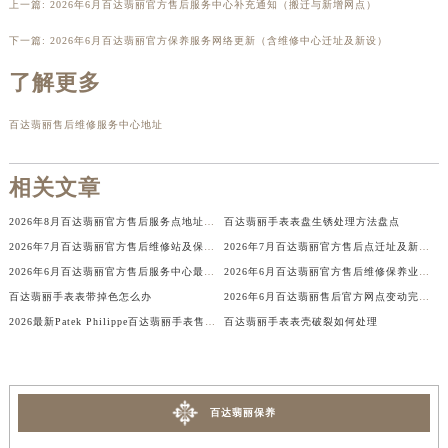
上一篇:
2026年6月百达翡丽官方售后服务中心补充通知（搬迁与新增网点）
河南省许昌市魏都区建安大道与八龙路交叉口百达翡丽售后服务中心（需提前预约）
下一篇:
2026年6月百达翡丽官方保养服务网络更新（含维修中心迁址及新设）
河南省郑州市二七区民主路10号华润大厦29层2905室百达翡丽售后服务中心（需提前预约）
河南省周口市川汇区七一路百达翡丽售后服务中心（需提前预约）
了解更多
河南省驻马店市驿城区乐山大道与置地大道交叉口百达翡丽售后服务中心（需提前预约）
百达翡丽售后维修服务中心地址
湖北省鄂州市鄂城区文星大道百达翡丽售后服务中心（需提前预约）
湖北省黄冈市黄州区赤壁大道百达翡丽售后服务中心（需提前预约）
相关文章
湖北省黄石市黄石港区武汉路百达翡丽售后服务中心（需提前预约）
湖北省荆门市东宝中天街步行街百达翡丽售后服务中心（需提前预约）
2026年8月百达翡丽官方售后服务点地址变动与新开业最终大全
百达翡丽手表表盘生锈处理方法盘点
湖北省荆州市荆州区荆中路百达翡丽售后服务中心（需提前预约）
2026年7月百达翡丽官方售后维修站及保养站迁址新开补充速查文本内容
2026年7月百达翡丽官方售后点迁址及新开店公告
湖北省十堰市茅箭区人民北路百达翡丽售后服务中心（需提前预约）
2026年6月百达翡丽官方售后服务中心最后一次补充公告（迁址及新设）
2026年6月百达翡丽官方售后维修保养业务网点重新配置补充通知文本
百达翡丽手表表带掉色怎么办
2026年6月百达翡丽售后官方网点变动完整补充一览（迁移及新开）
湖北省随州市曾都区青年路百达翡丽售后服务中心（需提前预约）
2026最新Patek Philippe百达翡丽手表售后维修点地址考察报告
百达翡丽手表表壳破裂如何处理
湖北省咸宁市咸安区长安大道百达翡丽售后服务中心（需提前预约）
湖北省襄阳市樊城区长虹路与人民路交叉口百达翡丽售后服务中心（需提前预约）
湖北省孝感市孝南区复兴大道百达翡丽售后服务中心（需提前预约）
湖北省宜昌市西陵区夷陵大道与港窑路百达翡丽售后服务中心（需提前预约）
百达翡丽保养
湖南省常德市武陵区人民路百达翡丽售后服务中心（需提前预约）