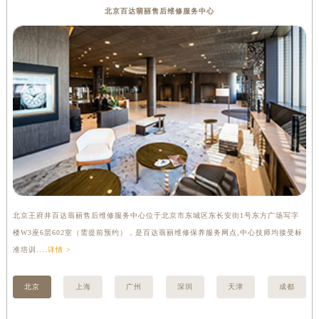
北京百达翡丽售后维修服务中心
湖南省郴州市北湖区国庆北路百达翡丽售后服务中心（需提前预约）
湖南省衡阳市雁峰区解放路百达翡丽售后服务中心（需提前预约）
湖南省怀化市鹤城区迎丰中路百达翡丽售后服务中心（需提前预约）
湖南省娄底市娄星区长青街百达翡丽售后服务中心（需提前预约）
湖南省邵阳市双清区东风路百达翡丽售后服务中心（需提前预约）
湖南省湘潭市雨湖区莲城大道百达翡丽售后服务中心（需提前预约）
湖南省益阳市赫山区桃花仑路百达翡丽售后服务中心（需提前预约）
湖南省永州市冷水滩区永州大道与中兴路交叉口百达翡丽售后服务中心（需提前预约）
湖南省岳阳市岳阳楼区东茅岭路百达翡丽售后服务中心（需提前预约）
湖南省张家界市永定区解放路百达翡丽售后服务中心（需提前预约）
湖南省长沙市芙蓉区建湘路393号世茂环球金融中心写字楼10层1013室百达翡丽售后服务中心（需提前预约）
北京王府井百达翡丽售后维修服务中心位于北京市东城区东长安街1号东方广场写字
上
楼W3座6层602室（需提前预约），是百达翡丽维修保养服务网点,中心技师均接受标
3
湖南省株洲市芦淞区建设南路百达翡丽售后服务中心（需提前预约）
准培训....
详情 >
详情
甘肃省白银市白银区北京路百达翡丽售后服务中心（需提前预约）
甘肃省定西市安定区解放路百达翡丽售后服务中心（需提前预约）
北京
上海
广州
深圳
天津
成都
甘肃省敦煌市沙州镇阳关中路百达翡丽售后服务中心（需提前预约）
甘肃省合作市人民街百达翡丽售后服务中心（需提前预约）