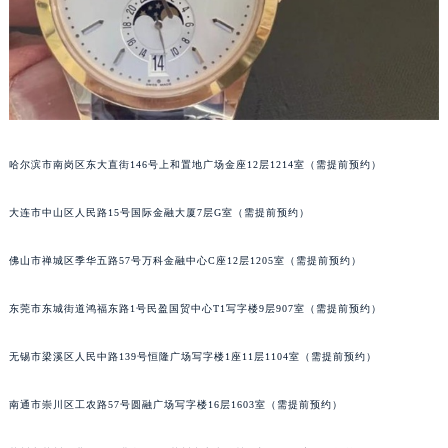
辽宁省营口市站前区市府路与渤海大街交叉口百达翡丽售后服务中心（需提前预约）
辽宁省沈阳市沈河区中街路137号亨得利名表维修授权店1楼百达翡丽售后服务中心（需提前预约）
辽宁省沈阳市沈河区中街路83号亨得利名表维修授权店1楼百达翡丽售后服务中心（需提前预约）
北京市朝阳区建国门外大街甲6号华熙国际中心D座11层1102室百达翡丽售后服务中心（北京总部）（需提前预约）
北京市东城区东长安街1号王府井东方广场W3座6层602室百达翡丽售后服务中心（需提前预约）
河北省保定市竞秀区朝阳北大街北国先天下百达翡丽售后服务中心（需提前预约）
哈尔滨市南岗区东大直街146号上和置地广场金座12层1214室（需提前预约）
内蒙古自治区阿拉善盟市左旗土尔扈特大街百达翡丽售后服务中心（需提前预约）
大连市中山区人民路15号国际金融大厦7层G室（需提前预约）
内蒙古自治区巴彦淖尔市临河区新华街百达翡丽售后服务中心（需提前预约）
内蒙古自治区包头市青山区幸福路甲3号王府井百货名表维修百达翡丽售后服务中心（需提前预约）
佛山市禅城区季华五路57号万科金融中心C座12层1205室（需提前预约）
内蒙古自治区赤峰市红山区哈达街百达翡丽售后服务中心（需提前预约）
内蒙古自治区鄂尔多斯市东胜区伊金霍洛街百达翡丽售后服务中心（需提前预约）
东莞市东城街道鸿福东路1号民盈国贸中心T1写字楼9层907室（需提前预约）
内蒙古自治区呼伦贝尔市海拉尔区中央街百达翡丽售后服务中心（需提前预约）
内蒙古自治区通辽市科尔沁区明仁大街百达翡丽售后服务中心（需提前预约）
无锡市梁溪区人民中路139号恒隆广场写字楼1座11层1104室（需提前预约）
内蒙古自治区乌海市海勃湾区人民南路百达翡丽售后服务中心（需提前预约）
南通市崇川区工农路57号圆融广场写字楼16层1603室（需提前预约）
内蒙古自治区乌兰察布市集宁区恩和大街百达翡丽售后服务中心（需提前预约）
内蒙古自治区锡林郭勒盟市锡林浩特市光明街与额尔敦路交叉口百达翡丽售后服务中心（需提前预约）