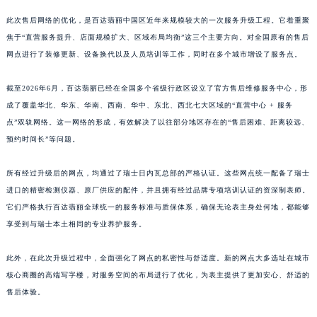
江西省九江市浔阳区浔阳路百达翡丽售后服务中心（需提前预约）
此次售后网络的优化，是百达翡丽中国区近年来规模较大的一次服务升级工程。它着重聚
江西省南昌市红谷滩新区红谷中大道998号绿地双子塔（中央广场）A1座办公楼14层1407室百达翡丽售后服务中心（需提前预约）
焦于“直营服务提升、店面规模扩大、区域布局均衡”这三个主要方向。对全国原有的售后
江西省萍乡市安源区萍安北大道与康庄路交叉口百达翡丽售后服务中心（需提前预约）
网点进行了装修更新、设备换代以及人员培训等工作，同时在多个城市增设了服务点。
江西省上饶市信州区滨江西路百达翡丽售后服务中心（需提前预约）
截至2026年6月，百达翡丽已经在全国多个省级行政区设立了官方售后维修服务中心，形
江西省新余市渝水区北湖西路百达翡丽售后服务中心（需提前预约）
成了覆盖华北、华东、华南、西南、华中、东北、西北七大区域的“直营中心 + 服务
江西省宜春市袁州区中山中路百达翡丽售后服务中心（需提前预约）
点”双轨网络。这一网络的形成，有效解决了以往部分地区存在的“售后困难、距离较远、
江西省鹰潭市月湖区胜利东路百达翡丽售后服务中心（需提前预约）
预约时间长”等问题。
山东省德州市德城区东风中路百达翡丽售后服务中心（需提前预约）
山东省东营市东营区济南路百达翡丽售后服务中心（需提前预约）
所有经过升级后的网点，均通过了瑞士日内瓦总部的严格认证。这些网点统一配备了瑞士
进口的精密检测仪器、原厂供应的配件，并且拥有经过品牌专项培训认证的资深制表师。
山东省济南市历下区经十路11111号华润中心写字楼（万象城）15层1508室百达翡丽售后服务中心（需提前预约）
它们严格执行百达翡丽全球统一的服务标准与质保体系，确保无论表主身处何地，都能够
山东省济宁市任城区太白楼路百达翡丽售后服务中心（需提前预约）
享受到与瑞士本土相同的专业养护服务。
山东省莱芜市文化南路8号银座商城名表维修一楼名表维修百达翡丽售后服务中心（需提前预约）
山东省临沂市兰山区解放路百达翡丽售后服务中心（需提前预约）
此外，在此次升级过程中，全面强化了网点的私密性与舒适度。新的网点大多选址在城市
山东省日照市东港区烟台路百达翡丽售后服务中心（需提前预约）
核心商圈的高端写字楼，对服务空间的布局进行了优化，为表主提供了更加安心、舒适的
山东省泰安市泰山区财源街道泰山大街百达翡丽售后服务中心（需提前预约）
售后体验。
山东省威海市环翠区新威海路89号振华商厦一楼名表维修百达翡丽售后服务中心（需提前预约）