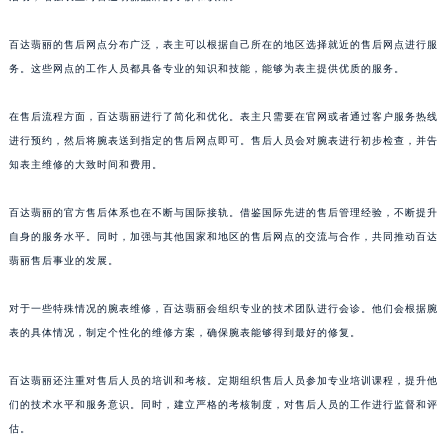
澳门特别行政区花地玛堂区关闸广场百达翡丽售后服务中心（需提前预约）
百达翡丽的售后网点分布广泛，表主可以根据自己所在的地区选择就近的售后网点进行服
澳门特别行政区花王堂区大三巴商圈百达翡丽售后服务中心（需提前预约）
务。这些网点的工作人员都具备专业的知识和技能，能够为表主提供优质的服务。
澳门特别行政区嘉模堂区官也街百达翡丽售后服务中心（需提前预约）
澳门省路氹城市金光大道百达翡丽售后服务中心（需提前预约）
在售后流程方面，百达翡丽进行了简化和优化。表主只需要在官网或者通过客户服务热线
澳门特别行政区望德堂区塔石广场百达翡丽售后服务中心（需提前预约）
进行预约，然后将腕表送到指定的售后网点即可。售后人员会对腕表进行初步检查，并告
福建省福州市鼓楼区五四路128-1号恒力城写字楼15层03室百达翡丽售后服务中心（需提前预约）
知表主维修的大致时间和费用。
福建省厦门市思明区湖滨东路95号万象城华润大厦B座11层1104室百达翡丽售后服务中心（需提前预约）
百达翡丽的官方售后体系也在不断与国际接轨。借鉴国际先进的售后管理经验，不断提升
广东省潮州市潮安区新风路与潮汕路交汇处百达翡丽售后服务中心（需提前预约）
自身的服务水平。同时，加强与其他国家和地区的售后网点的交流与合作，共同推动百达
广东省广州市天河区天河路230号万菱汇国际中心A塔7层704室百达翡丽售后服务中心（需提前预约）
翡丽售后事业的发展。
广东省广州市越秀区环市东路371-375号世界贸易中心大厦南塔15层1507室百达翡丽售后服务中心（需提前预约）
广东省河源市源城区越王大道百达翡丽售后服务中心（需提前预约）
对于一些特殊情况的腕表维修，百达翡丽会组织专业的技术团队进行会诊。他们会根据腕
广东省惠州市惠城区江北文昌一路7号华贸大厦1座30层3005室百达翡丽售后服务中心（需提前预约）
表的具体情况，制定个性化的维修方案，确保腕表能够得到最好的修复。
广东省江门市蓬江区广场西路百达翡丽售后服务中心（需提前预约）
百达翡丽还注重对售后人员的培训和考核。定期组织售后人员参加专业培训课程，提升他
广东省揭阳市榕城进贤门步行街百达翡丽售后服务中心（需提前预约）
们的技术水平和服务意识。同时，建立严格的考核制度，对售后人员的工作进行监督和评
广东省茂名市电白区水东街道迎宾大道百达翡丽售后服务中心（需提前预约）
估。
广东省梅州市梅江区金燕大道百达翡丽售后服务中心（需提前预约）