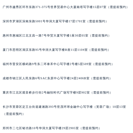
重庆市解放碑渝中区民权路28号英利国际金融中心写字楼20层01室（需提前预约）
广州市越秀区环市东路371-375号世界贸易中心大厦南塔写字楼15层07室（需提前预约）
黑龙江省大庆市萨尔图区会战大街百达翡丽售后服务中心（需提前预约）
深圳市罗湖区深南东路5001号华润大厦写字楼17层1701室（需提前预约）
黑龙江省鹤岗市向阳区红军路百达翡丽售后服务中心（需提前预约）
黑龙江省黑河市爱辉区中央街百达翡丽售后服务中心（需提前预约）
惠州市惠城区江北文昌一路7号华贸大厦写字楼1座30层05室（需提前预约）
黑龙江省鸡西市鸡冠区红军路百达翡丽售后服务中心（需提前预约）
黑龙江省佳木斯市向阳区长安路百达翡丽售后服务中心（需提前预约）
厦门市思明区湖滨东路95号华润大厦写字楼B座11层1104室（需提前预约）
黑龙江省牡丹江市东安区太平路百达翡丽售后服务中心（需提前预约）
黑龙江省七台河市桃山区大同街百达翡丽售后服务中心（需提前预约）
福州市晋安区横屿路9号东二环泰禾中心写字楼2号楼5层509室（需提前预约）
黑龙江省齐齐哈尔市龙沙区龙华路百达翡丽售后服务中心（需提前预约）
成都市锦江区人民东路6号SAC东原中心写字楼24层2406B室（需提前预约）
黑龙江省双鸭山市尖山区新兴大街百达翡丽售后服务中心（需提前预约）
黑龙江省绥化市北林区新华街与康庄路交叉口百达翡丽售后服务中心（需提前预约）
重庆市江北区观音桥步行街2号融恒时代广场写字楼9层902室（需提前预约）
黑龙江省伊春市伊美区通河路百达翡丽售后服务中心（需提前预约）
吉林省白城市洮北区明仁南街百达翡丽售后服务中心（需提前预约）
长沙市芙蓉区定王台街道建湘路393号世茂环球金融中心写字楼（芙蓉广场）10层13室
吉林省白山市浑江区浑江大街百达翡丽售后服务中心（需提前预约）
（需提前预约）
吉林省吉林市船营区河南街百达翡丽售后服务中心（需提前预约）
郑州市二七区铭功路10号华润大厦写字楼29层2905室（需提前预约）
吉林省辽源市龙山区人民大街百达翡丽售后服务中心（需提前预约）