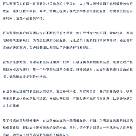
百达翡丽官方官网一直是获取相关信息的主要渠道。表主可以通过官网了解到最新的售后
山东省潍坊市奎文区东风东街百达翡丽售后服务中心（需提前预约）
政策、服务流程等内容。同时，官网还提供了在线预约售后维修的服务，方便表主提前安
山东省枣庄市滕州市北辛路与善国路交叉口百达翡丽售后服务中心（需提前预约）
排时间，避免不必要的等待。
山东省淄博市张店区金晶大道百达翡丽售后服务中心（需提前预约）
上海市黄浦区南京东路299号宏伊国际广场写字楼8层806室百达翡丽售后服务中心（需提前预约）
百达翡丽的客户服务团队也在不断提升服务质量。他们经过专业的培训，能够快速、准确
上海市徐汇区虹桥路3号港汇中心2座37层3705室百达翡丽售后服务中心（需提前预约）
地解答表主的疑问，为表主提供贴心的服务。无论是关于腕表的日常保养知识，还是售后
维修的进度查询，客户服务团队都能给予详细的解答和帮助。
浙江省杭州市上城区钱江路1366号华润大厦A座5层503-5室百达翡丽售后服务中心（需提前预约）
浙江省湖州市吴兴区劳动路百达翡丽售后服务中心（需提前预约）
在售后维修方面，百达翡丽坚持使用原厂配件，以确保腕表的性能和品质。维修过程严格
浙江省嘉兴市南湖区广益路705号嘉兴世界贸易中心A座13层1304室百达翡丽售后服务中心（需提前预约）
按照标准流程进行，每一个环节都经过精心把控。维修完成后，还会对腕表进行全面的检
浙江省金华市金东区东市南街777号金华万达广场4号楼22楼2209室百达翡丽售后服务中心（需提前预约）
测，确保腕表恢复到最佳状态。
浙江省丽水市莲都区解放街百达翡丽售后服务中心（需提前预约）
浙江省宁波市江北区大闸南路500号来福士广场办公楼20层2009室百达翡丽售后服务中心（需提前预约）
百达翡丽还注重对表主的反馈收集。通过各种渠道，如官网留言、客户服务热线等，收集
表主对售后体验的意见和建议。根据这些反馈，不断改进和完善售后体系，以更好地满足
浙江省衢州市柯城区上街百达翡丽售后服务中心（需提前预约）
表主的需求。
浙江省绍兴市越城区胜利东路379号世茂天际中心写字楼8层805室百达翡丽售后服务中心（需提前预约）
浙江省舟山市定海区解放东路百达翡丽售后服务中心（需提前预约）
除了传统的售后维修服务，百达翡丽还提供一些增值服务。例如，为表主提供腕表的清洗
澳门特别行政区大堂区议事亭前地（新马路）百达翡丽售后服务中心（需提前预约）
和保养建议，帮助表主延长腕表的使用寿命。同时，还会不定期举办一些腕表知识讲座和
澳门特别行政区风顺堂区南湾大马路百达翡丽售后服务中心（需提前预约）
活动，增强表主对百达翡丽品牌的了解和认知。