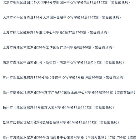
北京市朝阳区建国门外大街甲6号华熙国际中心写字楼D座11层1102室（需提前预约）
成都市锦江区人民东路6号SAC东原中心写字楼24层2406B室（需提前预约）
重庆市江北区观音桥步行街2号融恒时代广场写字楼9层902室（需提前预约）
天津市和平区赤峰道136号天津国际金融中心写字楼26层2603室（需提前预约）
长沙市芙蓉区定王台街道建湘路393号世茂环球金融中心写字楼（芙蓉广场）10层13室（需提前预约）
郑州市二七区铭功路10号华润大厦写字楼29层2905室（需提前预约）
上海市徐汇区虹桥路3号港汇中心写字楼2座37层3705室（需提前预约）
太原市迎泽区解放路15号亨得利名表服务中心（品牌授权店）3层整层（需提前预约）
上海市黄浦区南京东路299号宏伊国际广场写字楼8层806室（需提前预约）
沈阳市沈河区中街路137号亨得利名表服务中心（品牌授权店）1层整层（需提前预约）
沈阳市沈河区中街路83号亨得利名表服务中心（品牌授权店）1层整层（需提前预约）
南京市秦淮区中山南路1号（新街口）南京中心写字楼22层C1-1室（需提前预约）
乌鲁木齐市天山区红山路26号时代广场（CCMALL）C座17层17-B（需提前预约）
温州市鹿城区锦绣路1067号置信广场10层1015室（需提前预约）
常州市新北区龙锦路1590号现代传媒中心写字楼5号楼10层1008室（需提前预约）
哈尔滨市道里区友谊西路600号富力中心T2座写字楼29层03室（需提前预约）
徐州市鼓楼区淮海东路29号苏宁广场IFC国际金融中心写字楼35层3508室（需提前预约）
大连市中山区人民路15号国际金融大厦7层G室（需提前预约）
佛山市禅城区季华五路57号万科金融中心C座12层1205室（需提前预约）
扬州市邗江区国展路29号星耀天地写字楼1号楼18层1803室（需提前预约）
东莞市东城街道鸿福东路1号民盈国贸中心T1写字楼9层907室（需提前预约）
无锡市梁溪区人民中路139号恒隆广场写字楼1座11层1104室（需提前预约）
盐城市盐都区世纪大道5号盐城金融城写字楼1号楼16层1604室（需提前预约）
南通市崇川区工农路57号圆融广场写字楼16层1603室（需提前预约）
苏州市苏州工业园区星港街199号苏州中心办公楼C座22层08室（需提前预约）
泰州市海陵区永定东路399号置地商务中心东塔写字楼（华润万象城）17层1706室（需提