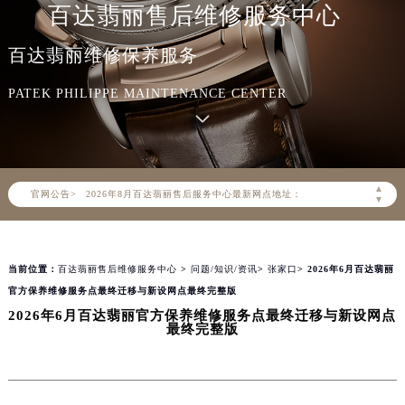
百达翡丽售后维修服务中心
百达翡丽维修保养服务
PATEK PHILIPPE MAINTENANCE CENTER
2026年8月百达翡丽中国区售后服务网络优化升级公告
2026年8月百达翡丽全国官方售后客户服务热线：400-805-0910
百达翡丽官方全国统一服务热线400-805-0910，服务覆盖中国大陆、香港、澳门、台湾全部区域（非大陆需加拨“+86”）
▲
官网公告>
2026年8月百达翡丽售后服务中心最新网点地址：
▼
北京市朝阳区建国门外大街甲6号华熙国际中心写字楼D座11层1102室（北京总部）（需提前预约）
北京市东城区东长安街1号东方广场写字楼W3座6层602室（需提前预约）
当前位置：
百达翡丽售后维修服务中心
>
问题/知识/资讯
>
张家口
> 2026年6月百达翡丽
天津市和平区赤峰道136号天津国际金融中心写字楼26层2603室（需提前预约）
官方保养维修服务点最终迁移与新设网点最终完整版
上海市徐汇区虹桥路3号港汇中心写字楼2座37层3705室（需提前预约）
2026年6月百达翡丽官方保养维修服务点最终迁移与新设网点
上海市黄浦区南京东路299号宏伊国际广场写字楼8层806室（需提前预约）
最终完整版
南京市秦淮区中山南路1号（新街口）南京中心写字楼22层C1-1室（需提前预约）
常州市新北区龙锦路1590号现代传媒中心写字楼5号楼10层1008室（需提前预约）
徐州市鼓楼区淮海东路29号苏宁广场IFC国际金融中心写字楼35层3508室（需提前预约）