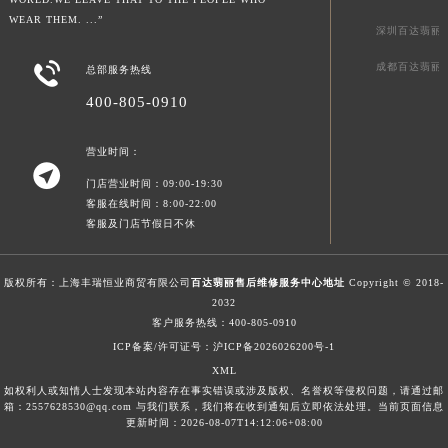
贵州省安顺市西秀区中华南路百达翡丽售后服务中心（需提前预约）
WEAR THEM. ...”
深圳百达翡丽
贵州省毕节市七星关区松山路百达翡丽售后服务中心（需提前预约）

成都百达翡丽
总部服务热线
贵州省六盘水市钟山区钟山大道百达翡丽售后服务中心（需提前预约）
400-805-0910
贵州省黔东南苗族侗族自治州凯里市北京西路百达翡丽售后服务中心（需提前预约）
贵州省黔西南布依族苗族自治州兴义市大道与桔香路交汇处百达翡丽售后服务中心（需提前预约）
营业时间：
贵州省铜仁市碧江区民主路百达翡丽售后服务中心（需提前预约）

门店营业时间：09:00-19:30
贵州省遵义市红花岗区共青大道与嵩山路交叉口百达翡丽售后服务中心（需提前预约）
客服在线时间：8:00-22:00
四川省阿坝州市马尔康市团结街百达翡丽售后服务中心（需提前预约）
客服及门店节假日不休
四川省巴中市巴州区江北大道百达翡丽售后服务中心（需提前预约）
四川省成都市锦江区人民东路6号SAC东原中心24层2406B室百达翡丽售后服务中心（需提前预约）
版权所有：上海丰瑞恒业商贸有限公司
百达翡丽售后维修服务中心地址
Copyright © 2018-
四川省达州市通川区中心广场、老车坝百达翡丽售后服务中心（需提前预约）
2032
客户服务热线：
400-805-0910
四川省德阳市旌阳区长江西路、南街百达翡丽售后服务中心（需提前预约）
ICP备案/许可证号：沪ICP备2026026200号-1
四川省甘孜州市康定市情歌广场、箭炉街百达翡丽售后服务中心（需提前预约）
XML
四川省广安市广安区建安南路百达翡丽售后服务中心（需提前预约）
如权利人或知情人士发现本站内容存在事实错误或涉及版权、名誉权等侵权问题，请通过邮
箱：2557628530@qq.com 与我们联系，我们将在收到通知后立即依法处理。当前页面信息
四川省广元市利州区老城南北街、东大街百达翡丽售后服务中心（需提前预约）
更新时间：2026-08-07T14:12:06+08:00
四川省乐山市市中区嘉定中路百达翡丽售后服务中心（需提前预约）