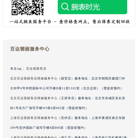
广西壮族自治区贺州市八步区城东街道灵峰南路百达翡丽售后服务中心（需提前预约）
广西壮族自治区来宾市兴宾区桂中大道百达翡丽售后服务中心（需提前预约）
广西壮族自治区柳州市城中区中山中路百达翡丽售后服务中心（需提前预约）
广西壮族自治区钦州市钦南区金海湾东大街百达翡丽售后服务中心（需提前预约）
广西壮族自治区梧州市万秀区龙湖镇高旺路百达翡丽售后服务中心（需提前预约）
百达翡丽服务中心
广西壮族自治区玉林市玉州区金玉路百达翡丽售后服务中心（需提前预约）
海南省儋州市儋州市那大镇兰洋北路百达翡丽售后服务中心（需提前预约）
海南省东方市八所镇解放西路百达翡丽售后服务中心（需提前预约）
本文tag：
百达翡丽售后
海南省琼海市嘉积镇东风路百达翡丽售后服务中心（需提前预约）
北京百达翡丽售后维修服务中心
（国贸店）服务地址：北京市朝阳区建国门外
海南省三沙市西沙区西沙群岛永兴岛北京路百达翡丽售后服务中心（需提前预约）
大街甲6号华熙国际中心写字楼D座11层1102室（北京总部）（需提前预约）
海南省三亚市吉阳区迎宾路百达翡丽售后服务中心（需提前预约）
北京百达翡丽售后维修服务中心
（王府井店）服务地址：北京市东城区东长安
海南省万宁市万城镇解放路百达翡丽售后服务中心（需提前预约）
街1号东方广场写字楼W3座6层602室（需提前预约）
海南省文昌市文城镇教育东路百达翡丽售后服务中心（需提前预约）
上海百达翡丽售后维修服务中心
（宏伊店）服务地址：上海市黄浦区南京东路
海南省五指山市通什镇三月三大道百达翡丽售后服务中心（需提前预约）
香港特别行政区尖沙咀区油尖旺区广东道百达翡丽售后服务中心（需提前预约）
299号宏伊国际广场写字楼8层806室（需提前预约）
香港特别行政区金钟区中西区金钟道百达翡丽售后服务中心（需提前预约）
上海百达翡丽售后维修服务中心
（港汇店）服务地址：上海市徐汇区虹桥路3号