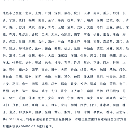
福建省三明市三元区东乾二路百达翡丽售后服务中心（需提前预约）
地级市已覆盖：北京、上海、广州、深圳、成都、杭州、天津、南京、重庆、郑州、长
福建省漳州市龙文区步港路百达翡丽售后服务中心（需提前预约）
沙、宁波、厦门、福州、南昌、金华、嘉兴、扬州、常州、绍兴、徐州、盐城、泰州、济
江苏省常州市新北区龙锦路1590号现代传媒中心5号楼10层1008室百达翡丽售后服务中心（需提前预约）
南、惠州、苏州、武汉、西安、青岛、无锡、温州、沈阳、大连、海口、三亚、佛山、东
江苏省淮安市清江浦区淮海北路百达翡丽售后服务中心（需提前预约）
莞、珠海、哈尔滨、合肥、昆明、太原、石家庄、南宁、南通、长春、烟台、唐山、廊
江苏省连云港市海州区通灌北路百达翡丽售后服务中心（需提前预约）
坊、保定、贵阳、泉州、台州、湖州、中山、乌鲁木齐、洛阳、邯郸、秦皇岛、澳门、西
江苏省南京市秦淮区中山南路1号南京中心22层22-C1-C3室百达翡丽售后服务中心（需提前预约）
宁、潍坊、呼和浩特、沧州、鞍山、赣州、临沂、岳阳、平顶山、镇江、桂林、芜湖、汕
江苏省宿迁市宿城区西湖路百达翡丽售后服务中心（需提前预约）
头、淄博、兰州、银川、郴州、大庆、张家口、衡阳、焦作、周口、邵阳、亳州、新乡、
衡水、牡丹江、德州、聊城、包头、淮安、宜昌、许昌、邢台、宿迁、丽水、蚌埠、上
江苏省泰州市海陵区永定东路399号置地商务中心东塔（华润万象城）17层1706室百达翡丽售后服务中心（需提前预约）
饶、晋中、葫芦岛、四平、宜春、滁州、大同、舟山、绵阳、天水、德阳、承德、绥化、
江苏省徐州市鼓楼区淮海东路29号苏宁广场IFC国际金融中心35层3508室百达翡丽售后服务中心（需提前预约）
马鞍山、三明、滨州、黄冈、赤峰、荆州、通化、鸡西、佳木斯、黑河、连云港、阜阳、
江苏省盐城市盐都区世纪大道5号盐城金融城写字楼1号楼16层1604室百达翡丽售后服务中心（需提前预约）
吉安、枣庄、永州、清远、揭阳、梧州、渭南、延安、长治、运城、淮南、莆田、荆门、
江苏省扬州市邗江区国展路29号星耀天地写字楼1号楼18层1803室百达翡丽售后服务中心（需提前预约）
益阳、梅州、达州、榆林、威海、九江、济宁、齐齐哈尔、南阳、常德、呼伦贝尔、丹
江苏省镇江市京口区中山东路百达翡丽售后服务中心（需提前预约）
东、锦州、辽阳、辽源、衢州、安庆、龙岩、宁德、鹰潭、泰安、商丘、驻马店、咸宁、
江西省抚州市临川区赣东大道百达翡丽售后服务中心（需提前预约）
江门、茂名、玉林、乐山、南充、雅安、宝鸡、柳州、拉萨、丽江、张家界、襄阳、株
洲、遵义、鄂尔多斯、阳泉、昆山、黄石、湘潭、十堰、漳州、攀枝花、香港、台北等，
江西省赣州市章贡区文清路百达翡丽售后服务中心（需提前预约）
共计360+网点，均有百达翡丽官方售后服务网点，详细信息需拨打百达翡丽全国官方售
江西省吉安市吉州区井冈山大道百达翡丽售后服务中心（需提前预约）
后服务热线400-805-0910进行咨询。
江西省景德镇市珠山区珠山中路百达翡丽售后服务中心（需提前预约）