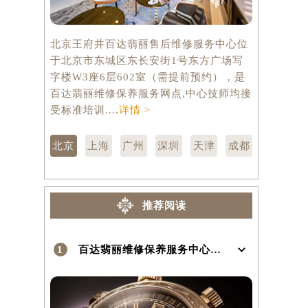
北京王府井百达翡丽售后维修服务中心位
上海百达翡
于北京市东城区东长安街1号东方广场写
市徐汇区虹
字楼W3座6层602室（需提前预约），是
层3705
百达翡丽维修保养服务网点,中心技师均接
修保养服务
受标准培训....
详情 >
训....
详情 
北京
上海
广州
深圳
天津
成都
推荐阅读
1
百达翡丽维修保养服务中心介绍 | PatekPhilippe