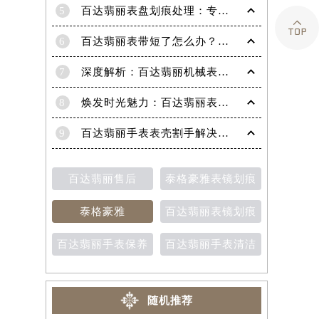
5
百达翡丽表盘划痕处理：专业技巧，让爱表焕然一新

6
百达翡丽表带短了怎么办？超实用技巧教你轻松解决！
7
深度解析：百达翡丽机械表机芯生锈的高效修复策略
8
焕发时光魅力：百达翡丽表带掉色修复秘籍
9
百达翡丽手表表壳割手解决方法（保养与修复技巧分享）
百达翡丽售后
泰格豪雅表镜划痕
泰格豪雅
百达翡丽表镜划痕
百达翡丽手表保养
百达翡丽手表清洁
随机推荐