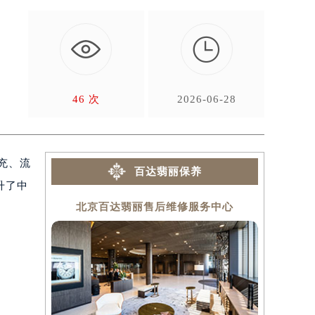

，
46 次
2026-06-28
充、流
百达翡丽保养
升了中
北京百达翡丽售后维修服务中心
上海