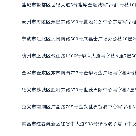
盐城市盐都区世纪大道5号盐城金融城写字楼1号楼16
泰州市海陵区永定东路399号置地商务中心东塔写字楼
宁波市江北区大闸南路500号来福士广场办公楼20层2
杭州市上城区钱江路1366号华润大厦写字楼A座5层5
金华市金东区东市南街777号金华万达广场写字楼4号楼
绍兴市越城区胜利东路379号世茂天际中心写字楼8层
嘉兴市南湖区广益路705号嘉兴世界贸易中心写字楼A座
南昌市红谷滩新区红谷中大道998号绿地双子塔（中央