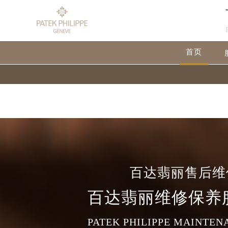
Warning
: extract() expects parameter 1 to be array, null give
Warning
: array_map(): Argument #2 should be an array in
/
首页
百达翡丽售后维
百达翡丽维修保养
PATEK PHILIPPE MAINTEN