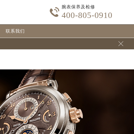
腕表保养及检修
ntent/themes/PatekPhilippe/header.php
on line
24

400-805-0910
/themes/PatekPhilippe/header.php
on line
32
联系我们
