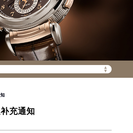
wxzx.cn/wp-
▲
▼
通知
址补充通知