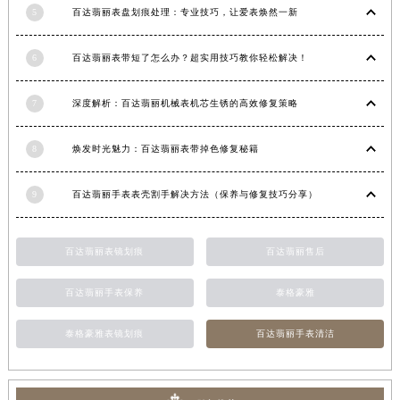
5
百达翡丽表盘划痕处理：专业技巧，让爱表焕然一新
福建省莆田市城厢区霞林街道荔华东大道百达翡丽售后服务中心（需提前预约）
福建省三明市三元区东乾二路百达翡丽售后服务中心（需提前预约）
6
百达翡丽表带短了怎么办？超实用技巧教你轻松解决！
福建省漳州市龙文区步港路百达翡丽售后服务中心（需提前预约）
江苏省常州市新北区龙锦路1590号现代传媒中心5号楼10层1008室百达翡丽售后服务中心（需提前预约）
7
深度解析：百达翡丽机械表机芯生锈的高效修复策略
江苏省淮安市清江浦区淮海北路百达翡丽售后服务中心（需提前预约）
江苏省连云港市海州区通灌北路百达翡丽售后服务中心（需提前预约）
8
焕发时光魅力：百达翡丽表带掉色修复秘籍
江苏省南京市秦淮区中山南路1号南京中心22层22-C1-C3室百达翡丽售后服务中心（需提前预约）
江苏省宿迁市宿城区西湖路百达翡丽售后服务中心（需提前预约）
9
百达翡丽手表表壳割手解决方法（保养与修复技巧分享）
江苏省泰州市海陵区永定东路399号置地商务中心东塔（华润万象城）17层1706室百达翡丽售后服务中心（需提前预约）
江苏省徐州市鼓楼区淮海东路29号苏宁广场IFC国际金融中心35层3508室百达翡丽售后服务中心（需提前预约）
百达翡丽表镜划痕
百达翡丽售后
江苏省盐城市盐都区世纪大道5号盐城金融城写字楼1号楼16层1604室百达翡丽售后服务中心（需提前预约）
江苏省扬州市邗江区国展路29号星耀天地写字楼1号楼18层1803室百达翡丽售后服务中心（需提前预约）
百达翡丽手表保养
泰格豪雅
江苏省镇江市京口区中山东路百达翡丽售后服务中心（需提前预约）
泰格豪雅表镜划痕
百达翡丽手表清洁
江西省抚州市临川区赣东大道百达翡丽售后服务中心（需提前预约）
江西省赣州市章贡区文清路百达翡丽售后服务中心（需提前预约）
江西省吉安市吉州区井冈山大道百达翡丽售后服务中心（需提前预约）