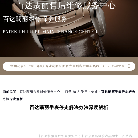
百达翡丽售后维修服务中心
百达翡丽维修保养服务
PATEK PHILIPPE MAINTENANCE CENTER
2026年8月百达翡丽中国区售后服务网络优化升级公告
2026年8月百达翡丽全国官方售后客户服务热线：400-805-0910
▲
官网公告>
百达翡丽官方全国统一服务热线400-805-0910，服务覆盖中国大陆、香港、澳门、台湾全部区域（非大陆需加拨“+86”）
▼
2026年8月百达翡丽售后服务中心最新网点地址：
北京市朝阳区建国门外大街甲6号华熙国际中心写字楼D座11层1102室（北京总部）（需提前预约）
当前位置：
百达翡丽售后维修服务中心
>
问题/知识/资讯
>
株洲
> 百达翡丽手表停走解决
北京市东城区东长安街1号东方广场写字楼W3座6层602室（需提前预约）
办法深度解析
天津市和平区赤峰道136号天津国际金融中心写字楼26层2603室（需提前预约）
百达翡丽手表停走解决办法深度解析
上海市徐汇区虹桥路3号港汇中心写字楼2座37层3705室（需提前预约）
上海市黄浦区南京东路299号宏伊国际广场写字楼8层806室（需提前预约）
南京市秦淮区中山南路1号（新街口）南京中心写字楼22层C1-1室（需提前预约）
常州市新北区龙锦路1590号现代传媒中心写字楼5号楼10层1008室（需提前预约）
【百达翡丽售后维修服务中心】在众多高级腕表品牌中，百达翡