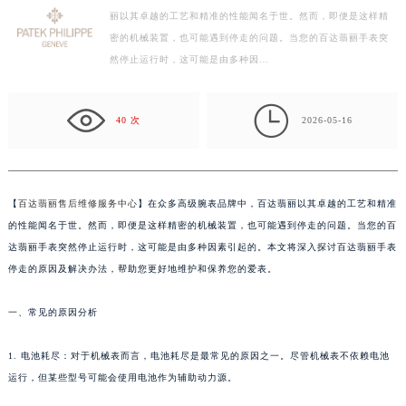
丽以其卓越的工艺和精准的性能闻名于世。然而，即便是这样精
徐州市鼓楼区淮海东路29号苏宁广场IFC国际金融中心写字楼35层3508室（需提前预约）
密的机械装置，也可能遇到停走的问题。当您的百达翡丽手表突
扬州市邗江区国展路29号星耀天地写字楼1号楼18层1803室（需提前预约）
然停止运行时，这可能是由多种因…
盐城市盐都区世纪大道5号盐城金融城写字楼1号楼16层1604室（需提前预约）
泰州市海陵区永定东路399号置地商务中心东塔写字楼（华润万象城）17层1706室（需提前预约）

宁波市江北区大闸南路500号来福士广场办公楼20层2009室（需提前预约）
40 次
2026-05-16
杭州市上城区钱江路1366号华润大厦写字楼A座5层503-5室（需提前预约）
金华市金东区东市南街777号金华万达广场写字楼4号楼22层2209室（需提前预约）
绍兴市越城区胜利东路379号世茂天际中心写字楼8层805室（需提前预约）
【
百达翡丽售后维修服务中心
】在众多高级腕表品牌中，百达翡丽以其卓越的工艺和精准
嘉兴市南湖区广益路705号嘉兴世界贸易中心写字楼A座13层1304室（需提前预约）
的性能闻名于世。然而，即便是这样精密的机械装置，也可能遇到停走的问题。当您的百
南昌市红谷滩新区红谷中大道998号绿地双子塔（中央广场）A1座办公楼14层07室（需提前预约）
达翡丽手表突然停止运行时，这可能是由多种因素引起的。本文将深入探讨百达翡丽手表
停走的原因及解决办法，帮助您更好地维护和保养您的爱表。
济南市历下区经十路11111号华润中心写字楼（万象城）15层1508室（需提前预约）
广州市天河区天河路230号万菱汇国际中心写字楼A塔7层704室（需提前预约）
一、常见的原因分析
广州市越秀区环市东路371-375号世界贸易中心大厦南塔写字楼15层07室（需提前预约）
深圳市罗湖区深南东路5001号华润大厦写字楼17层1701室（需提前预约）
1. 电池耗尽：对于机械表而言，电池耗尽是最常见的原因之一。尽管机械表不依赖电池
惠州市惠城区江北文昌一路7号华贸大厦写字楼1座30层05室（需提前预约）
运行，但某些型号可能会使用电池作为辅助动力源。
厦门市思明区湖滨东路95号华润大厦写字楼B座11层1104室（需提前预约）