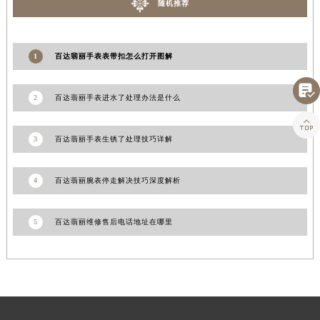
随机推荐
江西省景德镇市珠山区珠山中路百达翡丽售后服务中心（需提前预约）
江西省九江市浔阳区浔阳路百达翡丽售后服务中心（需提前预约）
江西省南昌市红谷滩新区红谷中大道998号绿地双子塔（中央广场）A1座办公楼14层1407室百达翡丽售后服务中心（需提前预约）
1
百达翡丽手表表带扣怎么打开图解
江西省萍乡市安源区萍安北大道与康庄路交叉口百达翡丽售后服务中心（需提前预约）

江西省上饶市信州区滨江西路百达翡丽售后服务中心（需提前预约）
2
百达翡丽手表进水了处理办法是什么
江西省新余市渝水区北湖西路百达翡丽售后服务中心（需提前预约）

江西省宜春市袁州区中山中路百达翡丽售后服务中心（需提前预约）
3
百达翡丽手表生锈了处理技巧详解
江西省鹰潭市月湖区胜利东路百达翡丽售后服务中心（需提前预约）
山东省德州市德城区东风中路百达翡丽售后服务中心（需提前预约）
4
百达翡丽腕表停走解决技巧深度解析
山东省东营市东营区济南路百达翡丽售后服务中心（需提前预约）
山东省济南市历下区经十路11111号华润中心写字楼（万象城）15层1508室百达翡丽售后服务中心（需提前预约）
5
百达翡丽维修售后电话地址在哪里
山东省济宁市任城区太白楼路百达翡丽售后服务中心（需提前预约）
山东省莱芜市文化南路8号银座商城名表维修一楼名表维修百达翡丽售后服务中心（需提前预约）
山东省临沂市兰山区解放路百达翡丽售后服务中心（需提前预约）
山东省日照市东港区烟台路百达翡丽售后服务中心（需提前预约）
山东省泰安市泰山区财源街道泰山大街百达翡丽售后服务中心（需提前预约）