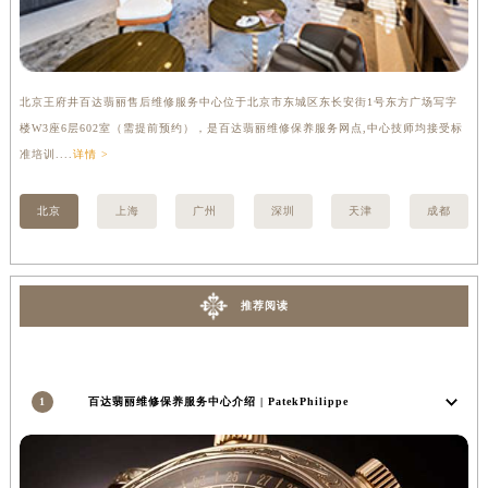
内蒙古自治区锡林郭勒盟市锡林浩特市光明街与额尔敦路交叉口百达翡丽售后服务中心（需提前预约）
内蒙古自治区兴安盟市乌兰浩特市兴安大街百达翡丽售后服务中心（需提前预约）
山西省大同市平城区迎宾街百达翡丽售后服务中心（需提前预约）
北京王府井百达翡丽售后维修服务中心位于北京市东城区东长安街1号东方广场写字
上
山西省晋城市城区黄华街百达翡丽售后服务中心（需提前预约）
楼W3座6层602室（需提前预约），是百达翡丽维修保养服务网点,中心技师均接受标
3
山西省晋中市榆次区顺城街百达翡丽售后服务中心（需提前预约）
准培训....
详情 >
详情
山西省临汾市尧都区解放路百达翡丽售后服务中心（需提前预约）
山西省吕梁市离石区永宁中路与建设街交叉口百达翡丽售后服务中心（需提前预约）
北京
上海
广州
深圳
天津
成都
山西省朔州市朔城区怡西路与鄯阳西街交汇处百达翡丽售后服务中心（需提前预约）
山西省忻州市忻府区和平东街与七一南路交叉口百达翡丽售后服务中心（需提前预约）
山西省阳泉市郊区平阳东街与新城大道交叉口百达翡丽售后服务中心（需提前预约）
推荐阅读
山西省运城市盐湖区河东街百达翡丽售后服务中心（需提前预约）
山西省长治市潞州区英雄中路百达翡丽售后服务中心（需提前预约）
山西省太原市迎泽区迎泽街道解放路15号亨得利名表维修授权店3楼百达翡丽售后服务中心（需提前预约）
1
百达翡丽维修保养服务中心介绍 | PatekPhilippe
天津市和平区赤峰道136号天津国际金融中心26层2603室百达翡丽售后服务中心（需提前预约）
安徽省安庆市迎江区人民路百达翡丽售后服务中心（需提前预约）
安徽省蚌埠市蚌山区淮河路百达翡丽售后服务中心（需提前预约）