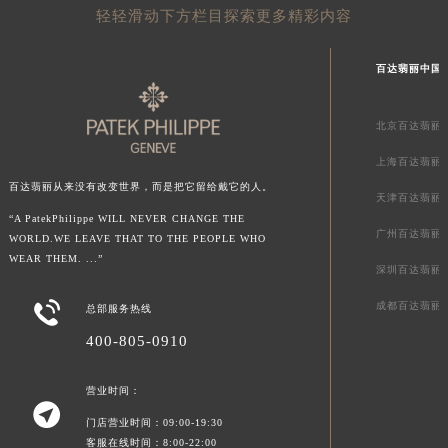
轻轻滑动下方栏目探索更多精彩内容
山东省威海市环翠区新威海路89号振华商厦一楼名表维修百达翡丽售后服务中心（需提前预约）
山东省潍坊市奎文区东风东街百达翡丽售后服务中心（需提前预约）
百达翡丽中国
山东省枣庄市滕州市北辛路与善国路交叉口百达翡丽售后服务中心（需提前预约）
山东省淄博市张店区金晶大道百达翡丽售后服务中心（需提前预约）
北京百达翡丽
上海市黄浦区南京东路299号宏伊国际广场写字楼8层806室百达翡丽售后服务中心（需提前预约）
上海市徐汇区虹桥路3号港汇中心2座37层3705室百达翡丽售后服务中心（需提前预约）
上海百达翡丽
浙江省杭州市上城区钱江路1366号华润大厦A座5层503-5室百达翡丽售后服务中心（需提前预约）
百达翡丽从来没有改变世界，而是把它留给戴它的人。
天津百达翡丽
浙江省湖州市吴兴区劳动路百达翡丽售后服务中心（需提前预约）
“A PatekPhilippe WILL NEVER CHANGE THE
广州百达翡丽
WORLD.WE LEAVE THAT TO THE PEOPLE WHO
浙江省嘉兴市南湖区广益路705号嘉兴世界贸易中心A座13层1304室百达翡丽售后服务中心（需提前预约）
WEAR THEM. ...”
深圳百达翡丽
浙江省金华市金东区东市南街777号金华万达广场4号楼22楼2209室百达翡丽售后服务中心（需提前预约）
浙江省丽水市莲都区解放街百达翡丽售后服务中心（需提前预约）

成都百达翡丽
总部服务热线
浙江省宁波市江北区大闸南路500号来福士广场办公楼20层2009室百达翡丽售后服务中心（需提前预约）
400-805-0910
浙江省衢州市柯城区上街百达翡丽售后服务中心（需提前预约）
浙江省绍兴市越城区胜利东路379号世茂天际中心写字楼8层805室百达翡丽售后服务中心（需提前预约）
营业时间：

浙江省舟山市定海区解放东路百达翡丽售后服务中心（需提前预约）
门店营业时间：09:00-19:30
澳门特别行政区大堂区议事亭前地（新马路）百达翡丽售后服务中心（需提前预约）
客服在线时间：8:00-22:00