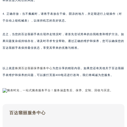
和杂质进入机芯的风险。
苏州市苏州工业园区星港街199号苏州中心办公楼C座22层08室（需提前预约）
武汉市江汉区解放大道686号世界贸易大厦38层09室（需提前预约）
4. 正确存放：当不佩戴时，请将手表放在干燥、阴凉的地方，并定期进行上链操作（对
于自动上链机械表），以保持机芯的良好状态。
南宁市青秀区金湖路59号地王大厦12楼1224室（需提前预约）
合肥市蜀山区潜山路111号万象城华润大厦B座12楼03室（需提前预约）
总之，当您的百达翡丽手表出现停走情况时，请首先尝试简单的自我检查和维护方法。如
泉州市丰泽区宝洲路729号浦西万达中心写字楼A座7楼709室（需提前预约）
果问题复杂或持续存在，请及时寻求专业帮助。通过正确的维护和保养，您可以确保您的
青岛市南区山东路6号华润大厦B座22层04室（需提前预约）
百达翡丽手表保持最佳状态，享受其带来的优雅与精准。
烟台市芝罘区胜利路139号万达金融中心A座907室（需提前预约）
长春市朝阳区西安大路727号中银大厦A座(旺进大厦)18层09室（需提前预约）
以上就是
株洲百达翡丽保养服务中心
为您分享的精彩内容。如果您还有其他关于百达翡丽
贵阳市南明区都司高架桥路33号亨特国际金融中心14楼14D（需提前预约）
手表维护和保养的问题，可以拨打页面400电话进行咨询，我们将竭诚为您服务。
昆明市盘龙区北京路928号同德昆明广场写字楼10层06室（需提前预约）
石家庄市长安区中山东路39号勒泰中心写字楼B座13层07室（需提前预约）
西安市碑林区南关正街88号华侨城长安国际中心E座6楼10室（需提前预约）
海口市龙华区金贸东路5号海口华润大厦B座17层1707室（需提前预约）
唐山市路南区新华东道100号万达广场写字楼A座10层1002室（需提前预约）
百达翡丽服务中心
台州市椒江区东海大道1800号腾达中心东1幢20楼2002室（需提前预约）
内蒙古自治区呼和浩特市玉泉区大学西街70号华润万象城写字楼（鄂尔多斯大厦）23层2326室（需提前预约）