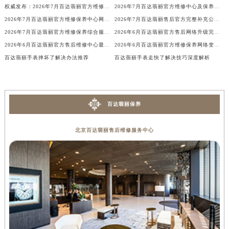
权威发布：2026年7月百达翡丽官方维修保养服务中心搬迁新开整体安排方案
2026年7月百达翡丽官方维修中心及保养服务中心迁移与增设补充最终全览文件
辽宁省铁岭市银州区南马路百达翡丽售后服务中心（需提前预约）
2026年7月百达翡丽官方维修保养中心网点搬迁及新增补充手册内容发布
2026年7月百达翡丽售后官方完整补充公告：网点搬迁与新增详情
辽宁省营口市站前区市府路与渤海大街交叉口百达翡丽售后服务中心（需提前预约）
2026年7月百达翡丽官方维修保养综合服务网迁址及新增网点补充确认内容
2026年6月百达翡丽官方售后网络升级完整补充速报（迁址及新开）
辽宁省沈阳市沈河区中街路137号亨得利名表维修授权店1楼百达翡丽售后服务中心（需提前预约）
2026年6月百达翡丽官方售后维修中心最终搬迁及保养点新开最终通知确认
2026年6月百达翡丽官方维修保养网络变动补充最终明细确认文件
辽宁省沈阳市沈河区中街路83号亨得利名表维修授权店1楼百达翡丽售后服务中心（需提前预约）
百达翡丽手表摔坏了解决办法推荐
百达翡丽手表走快了解决技巧深度解析
北京市朝阳区建国门外大街甲6号华熙国际中心D座11层1102室百达翡丽售后服务中心（北京总部）（需提前预约）
北京市东城区东长安街1号王府井东方广场W3座6层602室百达翡丽售后服务中心（需提前预约）
河北省保定市竞秀区朝阳北大街北国先天下百达翡丽售后服务中心（需提前预约）
百达翡丽保养
内蒙古自治区阿拉善盟市左旗土尔扈特大街百达翡丽售后服务中心（需提前预约）
内蒙古自治区巴彦淖尔市临河区新华街百达翡丽售后服务中心（需提前预约）
北京百达翡丽售后维修服务中心
内蒙古自治区包头市青山区幸福路甲3号王府井百货名表维修百达翡丽售后服务中心（需提前预约）
内蒙古自治区赤峰市红山区哈达街百达翡丽售后服务中心（需提前预约）
内蒙古自治区鄂尔多斯市东胜区伊金霍洛街百达翡丽售后服务中心（需提前预约）
内蒙古自治区呼伦贝尔市海拉尔区中央街百达翡丽售后服务中心（需提前预约）
内蒙古自治区通辽市科尔沁区明仁大街百达翡丽售后服务中心（需提前预约）
内蒙古自治区乌海市海勃湾区人民南路百达翡丽售后服务中心（需提前预约）
内蒙古自治区乌兰察布市集宁区恩和大街百达翡丽售后服务中心（需提前预约）