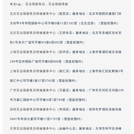
本文tag：
百达翡丽售后
，
百达翡丽维修
甘肃省兰州市七里河区西津西路16号兰州中心写字楼21层2102室（需提前预约）
北京百达翡丽售后维修服务中心
（国贸店）服务地址：北京市朝阳区建国门外
重庆市解放碑渝中区民权路28号英利国际金融中心写字楼20层01室（需提前预约）
黑龙江省大庆市萨尔图区会战大街百达翡丽售后服务中心（需提前预约）
大街甲6号华熙国际中心写字楼D座11层1102室（北京总部）（需提前预约）
黑龙江省鹤岗市向阳区红军路百达翡丽售后服务中心（需提前预约）
北京百达翡丽售后维修服务中心
（王府井店）服务地址：北京市东城区东长安
黑龙江省黑河市爱辉区中央街百达翡丽售后服务中心（需提前预约）
街1号东方广场写字楼W3座6层602室（需提前预约）
黑龙江省鸡西市鸡冠区红军路百达翡丽售后服务中心（需提前预约）
上海百达翡丽售后维修服务中心
（宏伊店）服务地址：上海市黄浦区南京东路
黑龙江省佳木斯市向阳区长安路百达翡丽售后服务中心（需提前预约）
299号宏伊国际广场写字楼8层806室（需提前预约）
黑龙江省牡丹江市东安区太平路百达翡丽售后服务中心（需提前预约）
上海百达翡丽售后维修服务中心
（港汇店）服务地址：上海市徐汇区虹桥路3号
黑龙江省七台河市桃山区大同街百达翡丽售后服务中心（需提前预约）
港汇中心写字楼2座37层3705室（需提前预约）
黑龙江省齐齐哈尔市龙沙区龙华路百达翡丽售后服务中心（需提前预约）
黑龙江省双鸭山市尖山区新兴大街百达翡丽售后服务中心（需提前预约）
广州百达翡丽售后维修服务中心
（万菱店）服务地址：广州市天河区天河路230
黑龙江省绥化市北林区新华街与康庄路交叉口百达翡丽售后服务中心（需提前预约）
号万菱汇国际中心写字楼A塔7层704室（需提前预约）
黑龙江省伊春市伊美区通河路百达翡丽售后服务中心（需提前预约）
深圳百达翡丽售后维修服务中心
（华润店）服务地址：深圳市罗湖区深南东路
吉林省白城市洮北区明仁南街百达翡丽售后服务中心（需提前预约）
5001号华润大厦写字楼17层1701室（需提前预约）
吉林省白山市浑江区浑江大街百达翡丽售后服务中心（需提前预约）
天津百达翡丽售后维修服务中心
（金融中心店）服务地址：天津市和平区赤峰
吉林省吉林市船营区河南街百达翡丽售后服务中心（需提前预约）