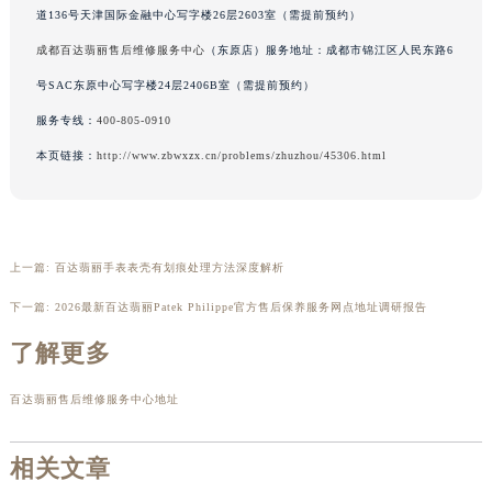
道136号天津国际金融中心写字楼26层2603室（需提前预约）
吉林省辽源市龙山区人民大街百达翡丽售后服务中心（需提前预约）
成都百达翡丽售后维修服务中心
（东原店）服务地址：成都市锦江区人民东路6
吉林省梅河口市新华街道梅河大街百达翡丽售后服务中心（需提前预约）
吉林省四平市铁东区紫气大路与南九经街交汇处百达翡丽售后服务中心（需提前预约）
号SAC东原中心写字楼24层2406B室（需提前预约）
吉林省松原市宁江区五环大街百达翡丽售后服务中心（需提前预约）
服务专线：
400-805-0910
吉林省通化市东昌区环通乡江南大街百达翡丽售后服务中心（需提前预约）
本页链接：
http://www.zbwxzx.cn/problems/zhuzhou/45306.html
吉林省延边市延吉市解放路百达翡丽售后服务中心（需提前预约）
辽宁省鞍山市铁东区站前街百达翡丽售后服务中心（需提前预约）
辽宁省本溪市平山区胜利路百达翡丽售后服务中心（需提前预约）
辽宁省朝阳市双塔区新华路百达翡丽售后服务中心（需提前预约）
上一篇:
百达翡丽手表表壳有划痕处理方法深度解析
辽宁省丹东市振兴区七经街百达翡丽售后服务中心（需提前预约）
下一篇:
2026最新百达翡丽Patek Philippe官方售后保养服务网点地址调研报告
辽宁省抚顺市新抚区东一路百达翡丽售后服务中心（需提前预约）
了解更多
辽宁省阜新市海州区解放大街百达翡丽售后服务中心（需提前预约）
辽宁省葫芦岛市连山区中央路百达翡丽售后服务中心（需提前预约）
百达翡丽售后维修服务中心地址
辽宁省锦州市古塔区中央大街百达翡丽售后服务中心（需提前预约）
辽宁省辽阳市白塔区新运大街百达翡丽售后服务中心（需提前预约）
相关文章
辽宁省盘锦市兴隆台区石油大街百达翡丽售后服务中心（需提前预约）