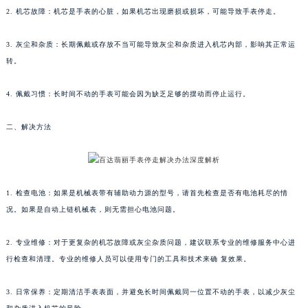
2. 机芯故障：机芯是手表的心脏，如果机芯出现磨损或损坏，可能导致手表停走。
福州市鼓楼区五四路128-1号恒力城写字楼15层03室（需提前预约）
成都市锦江区人民东路6号SAC东原中心写字楼24层2406B室（需提前预约）
3. 灰尘和杂质：长期佩戴或存放不当可能导致灰尘和杂质进入机芯内部，影响其正常运
重庆市江北区观音桥步行街2号融恒时代广场写字楼9层902室（需提前预约）
转。
长沙市芙蓉区定王台街道建湘路393号世茂环球金融中心写字楼（芙蓉广场）10层13室（需提前预约）
郑州市二七区铭功路10号华润大厦写字楼29层2905室（需提前预约）
4. 佩戴习惯：长时间不动的手表可能会因为缺乏足够的摆动而停止运行。
太原市迎泽区解放路15号亨得利名表服务中心（品牌授权店）3层整层（需提前预约）
二、解决方法
沈阳市沈河区中街路137号亨得利名表服务中心（品牌授权店）1层整层（需提前预约）
沈阳市沈河区中街路83号亨得利名表服务中心（品牌授权店）1层整层（需提前预约）
乌鲁木齐市天山区红山路26号时代广场（CCMALL）C座17层17-B（需提前预约）
温州市鹿城区锦绣路1067号置信广场10层1015室（需提前预约）
1. 检查电池：如果是机械表带有辅助动力源的型号，请首先检查是否有电池耗尽的情
哈尔滨市道里区友谊西路600号富力中心T2座写字楼29层03室（需提前预约）
况。如果是自动上链机械表，则无需担心电池问题。
大连市中山区人民路15号国际金融大厦7层G室（需提前预约）
2. 专业维修：对于更复杂的机芯故障或灰尘杂质问题，建议联系专业的维修服务中心进
佛山市禅城区季华五路57号万科金融中心C座12层1205室（需提前预约）
行检查和清理。专业的维修人员可以使用专门的工具和技术来确 复效果。
东莞市东城街道鸿福东路1号民盈国贸中心T1写字楼9层907室（需提前预约）
无锡市梁溪区人民中路139号恒隆广场写字楼1座11层1104室（需提前预约）
3. 日常保养：定期清洁手表表面，并避免长时间佩戴同一位置不动的手表，以减少灰尘
南通市崇川区工农路57号圆融广场写字楼16层1603室（需提前预约）