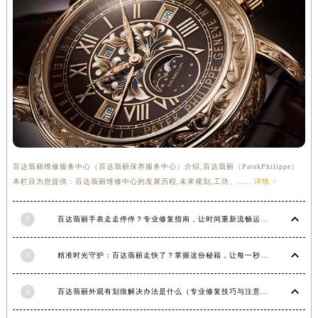
安徽省亳州市谯城区魏武大道百达翡丽售后服务中心（需提前预约）
安徽省池州市贵池区长江路百达翡丽售后服务中心（需提前预约）
安徽省滁州市琅琊区南谯北路百达翡丽售后服务中心（需提前预约）
安徽省阜阳市颍州区颍州北路百达翡丽售后服务中心（需提前预约）
安徽省淮北市相山区淮海路百达翡丽售后服务中心（需提前预约）
安徽省淮南市田家庵区国庆中路百达翡丽售后服务中心（需提前预约）
安徽省黄山市屯溪区黄山西路百达翡丽售后服务中心（需提前预约）
安徽省六安市金安区解放中路百达翡丽售后服务中心（需提前预约）
百达翡丽维修服务中心（百达翡丽保养服务中心）介绍,百达翡丽（PatekPhilippe）
安徽省马鞍山市雨山区湖南西路百达翡丽售后服务中心（需提前预约）
本栏目为您提供：百达翡丽维修中心的发展历程,未来规划,工坊、......
详情 >
安徽省宿州市埇桥区人民中路百达翡丽售后服务中心（需提前预约）
安徽省铜陵市铜官区石城大道百达翡丽售后服务中心（需提前预约）
2
百达翡丽手表走走停停？专业修复指南，让时间重新流畅运行
安徽省芜湖市镜湖区中山路步行街百达翡丽售后服务中心（需提前预约）
安徽省宣城市宣州区叠嶂西路百达翡丽售后服务中心（需提前预约）
3
精准时光守护：百达翡丽走快了？掌握这份秘籍，让每一秒都精准无误！
福建省龙岩市新罗区九一南路百达翡丽售后服务中心（需提前预约）
福建省南平市建阳区人民西路百达翡丽售后服务中心（需提前预约）
4
百达翡丽外观有划痕解决办法是什么（专业修复技巧与注意事项）
福建省宁德市蕉城区天湖东路百达翡丽售后服务中心（需提前预约）