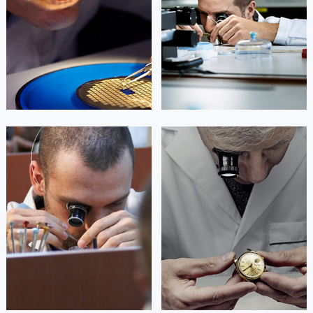
Beijing PatekPhilippe Maintain
Shanghai PatekPhilippe Maintain
center
center


北京百达翡丽维修
上海百达翡丽维修
艾德琳·亚历桑德拉
艾莉森·安吉莉亚
资深百达翡丽技师
资深百达翡丽技师
是百达翡丽售后维修服务中心
是百达翡丽售后维修服务中心
(百达翡丽保养中心)
(百达翡丽保养中心)
的高级技师之一
的高级技师之一
Guangzhou PatekPhilippe Maintain
Shenzhen PatekPhilippe Maintain
center
center


广州百达翡丽维修
深圳百达翡丽维修