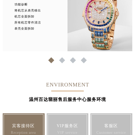
功能诊断
将机芯从表壳移出
机芯全面拆卸
所有机芯零件清洁
表壳全面拆卸
1
2
3
4
ENVIRONMENT
温州百达翡丽售后服务中心服务环境
宾客接待区
VIP服务区
客服区
Reception area
VIP service
Customer service