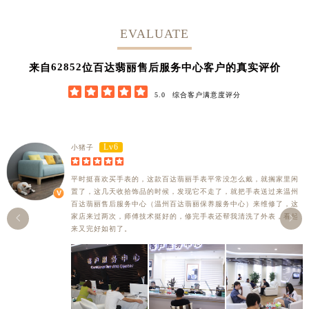
EVALUATE
62852
来自
位百达翡丽售后服务中心客户的真实评价





5.0
综合客户满意度评分
Lv6
小猪子





平时挺喜欢买手表的，这款百达翡丽手表平常没怎么戴，就搁家里闲
置了，这几天收拾饰品的时候，发现它不走了，就把手表送过来温州
百达翡丽售后服务中心（温州百达翡丽保养服务中心）来维修了，这
家店来过两次，师傅技术挺好的，修完手表还帮我清洗了外表，看起


来又完好如初了。