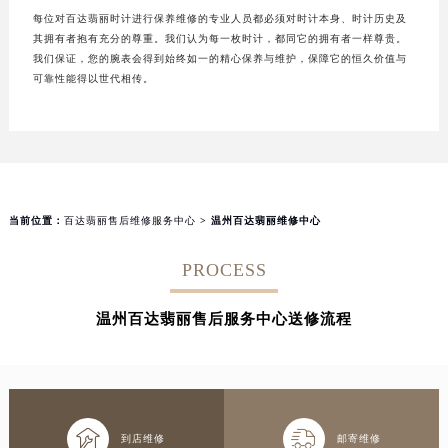
每位对百达翡丽时计进行保养维修的专业人员都必须对时计本身、时计历史及
其拥有者抱有充分的尊重。我们认为每一枚时计，都同它的拥有者一样尊贵。
我们保证，您的腕表会得到始终如一的精心保养与维护，保障它的恒久价值与
可靠性能得以世代相传。
当前位置：
百达翡丽售后维修服务中心
> 温州百达翡丽维修中心
PROCESS
温州百达翡丽售后服务中心送修流程


到店维修
邮寄维修