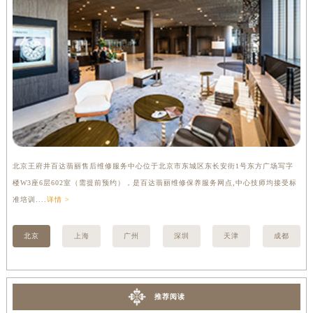
内蒙古自治区锡林郭勒盟市锡林浩特市光明街与额尔敦路交叉口百达翡丽售后服务中心（需提前预约）
内蒙古自治区兴安盟市乌兰浩特市兴安大街百达翡丽售后服务中心（需提前预约）
山西省大同市平城区迎宾街百达翡丽售后服务中心（需提前预约）
山西省晋城市城区黄华街百达翡丽售后服务中心（需提前预约）
山西省晋中市榆次区顺城街百达翡丽售后服务中心（需提前预约）
山西省临汾市尧都区解放路百达翡丽售后服务中心（需提前预约）
山西省吕梁市离石区永宁中路与建设街交叉口百达翡丽售后服务中心（需提前预约）
山西省朔州市朔城区怡西路与鄯阳西街交汇处百达翡丽售后服务中心（需提前预约）
北京王府井百达翡丽售后维修服务中心位于北京市东城区东长安街1号东方广场写字
上
山西省忻州市忻府区和平东街与七一南路交叉口百达翡丽售后服务中心（需提前预约）
楼W3座6层602室（需提前预约），是百达翡丽维修保养服务网点,中心技师均接受标
3
山西省阳泉市郊区平阳东街与新城大道交叉口百达翡丽售后服务中心（需提前预约）
准培训....
详情 >
详情
山西省运城市盐湖区河东街百达翡丽售后服务中心（需提前预约）
山西省长治市潞州区英雄中路百达翡丽售后服务中心（需提前预约）
北京
上海
广州
深圳
天津
成都
山西省太原市迎泽区迎泽街道解放路15号亨得利名表维修授权店3楼百达翡丽售后服务中心（需提前预约）
天津市和平区赤峰道136号天津国际金融中心26层2603室百达翡丽售后服务中心（需提前预约）
安徽省安庆市迎江区人民路百达翡丽售后服务中心（需提前预约）
推荐阅读
安徽省蚌埠市蚌山区淮河路百达翡丽售后服务中心（需提前预约）