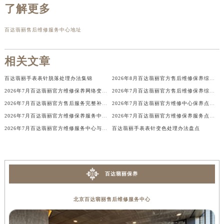
了解更多
辽宁省铁岭市银州区南马路百达翡丽售后服务中心（需提前预约）
辽宁省营口市站前区市府路与渤海大街交叉口百达翡丽售后服务中心（需提前预约）
百达翡丽售后维修服务中心地址
辽宁省沈阳市沈河区中街路137号亨得利名表维修授权店1楼百达翡丽售后服务中心（需提前预约）
辽宁省沈阳市沈河区中街路83号亨得利名表维修授权店1楼百达翡丽售后服务中心（需提前预约）
相关文章
北京市朝阳区建国门外大街甲6号华熙国际中心D座11层1102室百达翡丽售后服务中心（北京总部）（需提前预约）
百达翡丽手表表针脱落处理办法集锦
2026年8月百达翡丽官方售后维修保养综合店地址变动及新增补充网点文本
北京市东城区东长安街1号王府井东方广场W3座6层602室百达翡丽售后服务中心（需提前预约）
2026年7月百达翡丽官方维修保养网络变动补充最终明细版文本（搬迁新设）
2026年7月百达翡丽官方售后维修保养综合服务网络补充发布确认文件
河北省保定市竞秀区朝阳北大街北国先天下百达翡丽售后服务中心（需提前预约）
2026年7月百达翡丽官方售后服务完整补充调整公告（网点搬迁与新增）
2026年7月百达翡丽官方维修中心保养点搬迁及新增网点正式公告原文
内蒙古自治区阿拉善盟市左旗土尔扈特大街百达翡丽售后服务中心（需提前预约）
2026年7月百达翡丽官方维修保养服务中心搬迁与新设点补充确认稿
2026年7月百达翡丽官方维修保养服务点地址变动及新开完整目录文件公布
内蒙古自治区巴彦淖尔市临河区新华街百达翡丽售后服务中心（需提前预约）
2026年7月百达翡丽官方维修服务中心与保养中心同步调整补充版（迁址新开）文本
百达翡丽手表表针变色处理办法盘点
内蒙古自治区包头市青山区幸福路甲3号王府井百货名表维修百达翡丽售后服务中心（需提前预约）
内蒙古自治区赤峰市红山区哈达街百达翡丽售后服务中心（需提前预约）
内蒙古自治区鄂尔多斯市东胜区伊金霍洛街百达翡丽售后服务中心（需提前预约）
百达翡丽保养
内蒙古自治区呼伦贝尔市海拉尔区中央街百达翡丽售后服务中心（需提前预约）
内蒙古自治区通辽市科尔沁区明仁大街百达翡丽售后服务中心（需提前预约）
北京百达翡丽售后维修服务中心
内蒙古自治区乌海市海勃湾区人民南路百达翡丽售后服务中心（需提前预约）
内蒙古自治区乌兰察布市集宁区恩和大街百达翡丽售后服务中心（需提前预约）