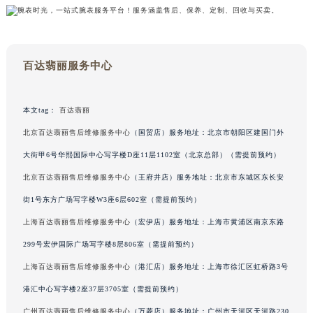
甘肃省兰州市七里河区西津西路16号兰州中心写字楼21层2102室（需提前预约）
重庆市解放碑渝中区民权路28号英利国际金融中心写字楼20层01室（需提前预约）
黑龙江省大庆市萨尔图区会战大街百达翡丽售后服务中心（需提前预约）
百达翡丽服务中心
黑龙江省鹤岗市向阳区红军路百达翡丽售后服务中心（需提前预约）
黑龙江省黑河市爱辉区中央街百达翡丽售后服务中心（需提前预约）
本文tag：
百达翡丽
黑龙江省鸡西市鸡冠区红军路百达翡丽售后服务中心（需提前预约）
黑龙江省佳木斯市向阳区长安路百达翡丽售后服务中心（需提前预约）
北京百达翡丽售后维修服务中心
（国贸店）服务地址：北京市朝阳区建国门外
黑龙江省牡丹江市东安区太平路百达翡丽售后服务中心（需提前预约）
大街甲6号华熙国际中心写字楼D座11层1102室（北京总部）（需提前预约）
黑龙江省七台河市桃山区大同街百达翡丽售后服务中心（需提前预约）
北京百达翡丽售后维修服务中心
（王府井店）服务地址：北京市东城区东长安
黑龙江省齐齐哈尔市龙沙区龙华路百达翡丽售后服务中心（需提前预约）
街1号东方广场写字楼W3座6层602室（需提前预约）
黑龙江省双鸭山市尖山区新兴大街百达翡丽售后服务中心（需提前预约）
上海百达翡丽售后维修服务中心
（宏伊店）服务地址：上海市黄浦区南京东路
黑龙江省绥化市北林区新华街与康庄路交叉口百达翡丽售后服务中心（需提前预约）
299号宏伊国际广场写字楼8层806室（需提前预约）
黑龙江省伊春市伊美区通河路百达翡丽售后服务中心（需提前预约）
上海百达翡丽售后维修服务中心
（港汇店）服务地址：上海市徐汇区虹桥路3号
吉林省白城市洮北区明仁南街百达翡丽售后服务中心（需提前预约）
吉林省白山市浑江区浑江大街百达翡丽售后服务中心（需提前预约）
港汇中心写字楼2座37层3705室（需提前预约）
吉林省吉林市船营区河南街百达翡丽售后服务中心（需提前预约）
广州百达翡丽售后维修服务中心
（万菱店）服务地址：广州市天河区天河路230