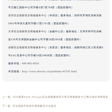
吉林省辽源市龙山区人民大街百达翡丽售后服务中心（需提前预约）
号万菱汇国际中心写字楼A塔7层704室（需提前预约）
吉林省梅河口市新华街道梅河大街百达翡丽售后服务中心（需提前预约）
深圳百达翡丽售后维修服务中心
（华润店）服务地址：深圳市罗湖区深南东路
吉林省四平市铁东区紫气大路与南九经街交汇处百达翡丽售后服务中心（需提前预约）
5001号华润大厦写字楼17层1701室（需提前预约）
吉林省松原市宁江区五环大街百达翡丽售后服务中心（需提前预约）
天津百达翡丽售后维修服务中心
（金融中心店）服务地址：天津市和平区赤峰
吉林省通化市东昌区环通乡江南大街百达翡丽售后服务中心（需提前预约）
道136号天津国际金融中心写字楼26层2603室（需提前预约）
吉林省延边市延吉市解放路百达翡丽售后服务中心（需提前预约）
辽宁省鞍山市铁东区站前街百达翡丽售后服务中心（需提前预约）
成都百达翡丽售后维修服务中心
（东原店）服务地址：成都市锦江区人民东路6
辽宁省本溪市平山区胜利路百达翡丽售后服务中心（需提前预约）
号SAC东原中心写字楼24层2406B室（需提前预约）
辽宁省朝阳市双塔区新华路百达翡丽售后服务中心（需提前预约）
服务专线：
400-805-0910
辽宁省丹东市振兴区七经街百达翡丽售后服务中心（需提前预约）
本页链接：
http://www.zbwxzx.cn/problems/45743.html
辽宁省抚顺市新抚区东一路百达翡丽售后服务中心（需提前预约）
辽宁省阜新市海州区解放大街百达翡丽售后服务中心（需提前预约）
辽宁省葫芦岛市连山区中央路百达翡丽售后服务中心（需提前预约）
辽宁省锦州市古塔区中央大街百达翡丽售后服务中心（需提前预约）
上一篇:
2026最新Patek Philippe百达翡丽腕表官方售后维修服务中心网点地址考察报告
辽宁省辽阳市白塔区新运大街百达翡丽售后服务中心（需提前预约）
下一篇:
百达翡丽手表表针脱落解决方法盘点
辽宁省盘锦市兴隆台区石油大街百达翡丽售后服务中心（需提前预约）