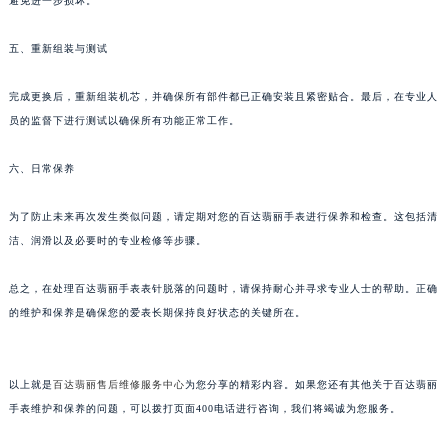
避免进一步损坏。
苏州市苏州工业园区星港街199号苏州中心办公楼C座22层08室（需提前预约）
武汉市江汉区解放大道686号世界贸易大厦38层09室（需提前预约）
五、重新组装与测试
南宁市青秀区金湖路59号地王大厦12楼1224室（需提前预约）
完成更换后，重新组装机芯，并确保所有部件都已正确安装且紧密贴合。最后，在专业人
合肥市蜀山区潜山路111号万象城华润大厦B座12楼03室（需提前预约）
员的监督下进行测试以确保所有功能正常工作。
泉州市丰泽区宝洲路729号浦西万达中心写字楼A座7楼709室（需提前预约）
青岛市南区山东路6号华润大厦B座22层04室（需提前预约）
六、日常保养
烟台市芝罘区胜利路139号万达金融中心A座907室（需提前预约）
长春市朝阳区西安大路727号中银大厦A座(旺进大厦)18层09室（需提前预约）
为了防止未来再次发生类似问题，请定期对您的百达翡丽手表进行保养和检查。这包括清
洁、润滑以及必要时的专业检修等步骤。
贵阳市南明区都司高架桥路33号亨特国际金融中心14楼14D（需提前预约）
昆明市盘龙区北京路928号同德昆明广场写字楼10层06室（需提前预约）
总之，在处理百达翡丽手表表针脱落的问题时，请保持耐心并寻求专业人士的帮助。正确
石家庄市长安区中山东路39号勒泰中心写字楼B座13层07室（需提前预约）
的维护和保养是确保您的爱表长期保持良好状态的关键所在。
西安市碑林区南关正街88号华侨城长安国际中心E座6楼10室（需提前预约）
海口市龙华区金贸东路5号海口华润大厦B座17层1707室（需提前预约）
唐山市路南区新华东道100号万达广场写字楼A座10层1002室（需提前预约）
以上就是
百达翡丽售后维修服务中心
为您分享的精彩内容。如果您还有其他关于百达翡丽
手表维护和保养的问题，可以拨打页面400电话进行咨询，我们将竭诚为您服务。
台州市椒江区东海大道1800号腾达中心东1幢20楼2002室（需提前预约）
内蒙古自治区呼和浩特市玉泉区大学西街70号华润万象城写字楼（鄂尔多斯大厦）23层2326室（需提前预约）