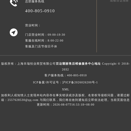

成都百达翡丽
总部服务热线
澳门特别行政区风顺堂区南湾大马路百达翡丽售后服务中心（需提前预约）
400-805-0910
澳门特别行政区花地玛堂区关闸广场百达翡丽售后服务中心（需提前预约）
澳门特别行政区花王堂区大三巴商圈百达翡丽售后服务中心（需提前预约）
营业时间：

澳门特别行政区嘉模堂区官也街百达翡丽售后服务中心（需提前预约）
门店营业时间：09:00-19:30
澳门省路氹城市金光大道百达翡丽售后服务中心（需提前预约）
客服在线时间：8:00-22:00
澳门特别行政区望德堂区塔石广场百达翡丽售后服务中心（需提前预约）
客服及门店节假日不休
福建省福州市鼓楼区五四路128-1号恒力城写字楼15层03室百达翡丽售后服务中心（需提前预约）
福建省厦门市思明区湖滨东路95号万象城华润大厦B座11层1104室百达翡丽售后服务中心（需提前预约）
版权所有：上海丰瑞恒业商贸有限公司
百达翡丽售后维修服务中心地址
Copyright © 2018-
2032
广东省潮州市潮安区新风路与潮汕路交汇处百达翡丽售后服务中心（需提前预约）
客户服务热线：
400-805-0910
广东省广州市天河区天河路230号万菱汇国际中心A塔7层704室百达翡丽售后服务中心（需提前预约）
ICP备案/许可证号：沪ICP备2026026200号-1
广东省广州市越秀区环市东路371-375号世界贸易中心大厦南塔15层1507室百达翡丽售后服务中心（需提前预约）
XML
如权利人或知情人士发现本站内容存在事实错误或涉及版权、名誉权等侵权问题，请通过邮
广东省河源市源城区越王大道百达翡丽售后服务中心（需提前预约）
箱：2557628530@qq.com 与我们联系，我们将在收到通知后立即依法处理。当前页面信息
广东省惠州市惠城区江北文昌一路7号华贸大厦1座30层3005室百达翡丽售后服务中心（需提前预约）
更新时间：2026-08-07T16:53:18+08:00
广东省江门市蓬江区广场西路百达翡丽售后服务中心（需提前预约）
广东省揭阳市榕城进贤门步行街百达翡丽售后服务中心（需提前预约）
广东省茂名市电白区水东街道迎宾大道百达翡丽售后服务中心（需提前预约）