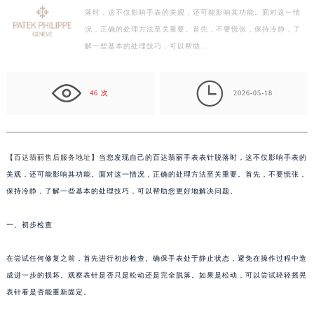
落时，这不仅影响手表的美观，还可能影响其功能。面对这一情
徐州市鼓楼区淮海东路29号苏宁广场IFC国际金融中心写字楼35层3508室（需提前预约）
况，正确的处理方法至关重要。首先，不要慌张，保持冷静，了
扬州市邗江区国展路29号星耀天地写字楼1号楼18层1803室（需提前预约）
解一些基本的处理技巧，可以帮助…
盐城市盐都区世纪大道5号盐城金融城写字楼1号楼16层1604室（需提前预约）
泰州市海陵区永定东路399号置地商务中心东塔写字楼（华润万象城）17层1706室（需提前预约）

宁波市江北区大闸南路500号来福士广场办公楼20层2009室（需提前预约）
46 次
2026-05-18
杭州市上城区钱江路1366号华润大厦写字楼A座5层503-5室（需提前预约）
金华市金东区东市南街777号金华万达广场写字楼4号楼22层2209室（需提前预约）
绍兴市越城区胜利东路379号世茂天际中心写字楼8层805室（需提前预约）
【
百达翡丽售后服务地址
】当您发现自己的百达翡丽手表表针脱落时，这不仅影响手表的
嘉兴市南湖区广益路705号嘉兴世界贸易中心写字楼A座13层1304室（需提前预约）
美观，还可能影响其功能。面对这一情况，正确的处理方法至关重要。首先，不要慌张，
南昌市红谷滩新区红谷中大道998号绿地双子塔（中央广场）A1座办公楼14层07室（需提前预约）
保持冷静，了解一些基本的处理技巧，可以帮助您更好地解决问题。
济南市历下区经十路11111号华润中心写字楼（万象城）15层1508室（需提前预约）
一、初步检查
广州市天河区天河路230号万菱汇国际中心写字楼A塔7层704室（需提前预约）
广州市越秀区环市东路371-375号世界贸易中心大厦南塔写字楼15层07室（需提前预约）
在尝试任何修复之前，首先进行初步检查。确保手表处于静止状态，避免在操作过程中造
深圳市罗湖区深南东路5001号华润大厦写字楼17层1701室（需提前预约）
成进一步的损坏。观察表针是否只是松动还是完全脱落。如果是松动，可以尝试轻轻摇晃
惠州市惠城区江北文昌一路7号华贸大厦写字楼1座30层05室（需提前预约）
表针看是否能重新固定。
厦门市思明区湖滨东路95号华润大厦写字楼B座11层1104室（需提前预约）