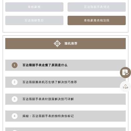
江西省景德镇市珠山区珠山中路百达翡丽售后服务中心（需提前预约）
泰格豪雅
百达翡丽手表清洁
江西省九江市浔阳区浔阳路百达翡丽售后服务中心（需提前预约）
百达翡丽售后
泰格豪雅表镜划痕
江西省南昌市红谷滩新区红谷中大道998号绿地双子塔（中央广场）A1座办公楼14层1407室百达翡丽售后服务中心（需提前预约）
江西省萍乡市安源区萍安北大道与康庄路交叉口百达翡丽售后服务中心（需提前预约）
江西省上饶市信州区滨江西路百达翡丽售后服务中心（需提前预约）
随机推荐
江西省新余市渝水区北湖西路百达翡丽售后服务中心（需提前预约）
江西省宜春市袁州区中山中路百达翡丽售后服务中心（需提前预约）
江西省鹰潭市月湖区胜利东路百达翡丽售后服务中心（需提前预约）
1
百达翡丽手表走慢了原因是什么

山东省德州市德城区东风中路百达翡丽售后服务中心（需提前预约）
山东省东营市东营区济南路百达翡丽售后服务中心（需提前预约）
2
百达翡丽腕表机芯生锈了解决技巧推荐

山东省济南市历下区经十路11111号华润中心写字楼（万象城）15层1508室百达翡丽售后服务中心（需提前预约）
山东省济宁市任城区太白楼路百达翡丽售后服务中心（需提前预约）
3
百达翡丽手表表针脱落解决技巧详解
山东省莱芜市文化南路8号银座商城名表维修一楼名表维修百达翡丽售后服务中心（需提前预约）
山东省临沂市兰山区解放路百达翡丽售后服务中心（需提前预约）
4
揭秘：百达翡丽手表的独特身份标记
山东省日照市东港区烟台路百达翡丽售后服务中心（需提前预约）
山东省泰安市泰山区财源街道泰山大街百达翡丽售后服务中心（需提前预约）