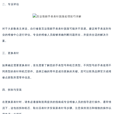
二、专业评估
福州市鼓楼区五四路128-1号恒力城写字楼15层03室（需提前预约）
成都市锦江区人民东路6号SAC东原中心写字楼24层2406B室（需提前预约）
重庆市江北区观音桥步行街2号融恒时代广场写字楼9层902室（需提前预约）
长沙市芙蓉区定王台街道建湘路393号世茂环球金融中心写字楼（芙蓉广场）10层13室（需提前预约）
对于大多数表主来说，自行修复百达翡丽手表表针脱落可能并不容易。建议将手表送到专
郑州市二七区铭功路10号华润大厦写字楼29层2905室（需提前预约）
业的维修中心进行评估。专业的维修人员能够准确判断问题所在，并提供合适的解决方
太原市迎泽区解放路15号亨得利名表服务中心（品牌授权店）3层整层（需提前预约）
案。
沈阳市沈河区中街路137号亨得利名表服务中心（品牌授权店）1层整层（需提前预约）
三、更换表针
沈阳市沈河区中街路83号亨得利名表服务中心（品牌授权店）1层整层（需提前预约）
乌鲁木齐市天山区红山路26号时代广场（CCMALL）C座17层17-B（需提前预约）
如果确定需要更换表针，首先需要了解您的手表型号和机芯类型。不同型号的手表使用不
温州市鹿城区锦绣路1067号置信广场10层1015室（需提前预约）
同类型的表针和机芯部件。选择正确的零件是成功更换的关键。您可以联系品牌官方或维
哈尔滨市道里区友谊西路600号富力中心T2座写字楼29层03室（需提前预约）
修点获取所需零件信息。
大连市中山区人民路15号国际金融大厦7层G室（需提前预约）
四、拆卸与安装
佛山市禅城区季华五路57号万科金融中心C座12层1205室（需提前预约）
东莞市东城街道鸿福东路1号民盈国贸中心T1写字楼9层907室（需提前预约）
在更换新表针时，请务必遵循制造商提供的指南或专业维修人员的指导进行操作。通常情
无锡市梁溪区人民中路139号恒隆广场写字楼1座11层1104室（需提前预约）
况下，这包括拆卸机芯、取出旧表针并安装新表针等步骤。注意保持清洁和细致的操作以
南通市崇川区工农路57号圆融广场写字楼16层1603室（需提前预约）