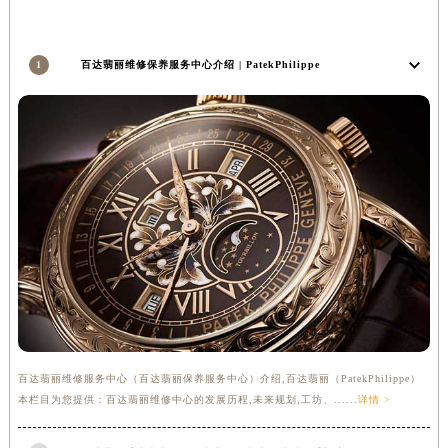
安徽省亳州市谯城区魏武大道百达翡丽售后服务中心（需提前预约）
安徽省池州市贵池区长江路百达翡丽售后服务中心（需提前预约）
1
百达翡丽维修保养服务中心介绍 | PatekPhilippe
安徽省滁州市琅琊区南谯北路百达翡丽售后服务中心（需提前预约）
安徽省阜阳市颍州区颍州北路百达翡丽售后服务中心（需提前预约）
安徽省淮北市相山区淮海路百达翡丽售后服务中心（需提前预约）
安徽省淮南市田家庵区国庆中路百达翡丽售后服务中心（需提前预约）
安徽省黄山市屯溪区黄山西路百达翡丽售后服务中心（需提前预约）
安徽省六安市金安区解放中路百达翡丽售后服务中心（需提前预约）
安徽省马鞍山市雨山区湖南西路百达翡丽售后服务中心（需提前预约）
安徽省宿州市埇桥区人民中路百达翡丽售后服务中心（需提前预约）
安徽省铜陵市铜官区石城大道百达翡丽售后服务中心（需提前预约）
安徽省芜湖市镜湖区中山路步行街百达翡丽售后服务中心（需提前预约）
安徽省宣城市宣州区叠嶂西路百达翡丽售后服务中心（需提前预约）
百达翡丽维修服务中心（百达翡丽保养服务中心）介绍,百达翡丽（PatekPhilippe）
福建省龙岩市新罗区九一南路百达翡丽售后服务中心（需提前预约）
本栏目为您提供：百达翡丽维修中心的发展历程,未来规划,工坊、......
详情 >
福建省南平市建阳区人民西路百达翡丽售后服务中心（需提前预约）
福建省宁德市蕉城区天湖东路百达翡丽售后服务中心（需提前预约）