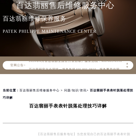
百达翡丽售后维修服务中心
百达翡丽维修保养服务
PATEK PHILIPPE MAINTENANCE CENTER
2026年8月百达翡丽中国区售后服务网络优化升级公告
2026年8月百达翡丽全国官方售后客户服务热线：400-805-0910
▲
官网公告>
百达翡丽官方全国统一服务热线400-805-0910，服务覆盖中国大陆、香港、澳门、台湾全部区域（非大陆需加拨“+86”）
▼
2026年8月百达翡丽售后服务中心最新网点地址：
北京市朝阳区建国门外大街甲6号华熙国际中心写字楼D座11层1102室（北京总部）（需提前预约）
当前位置：
百达翡丽售后维修服务中心
>
问题/知识/资讯
> 百达翡丽手表表针脱落处理技
北京市东城区东长安街1号东方广场写字楼W3座6层602室（需提前预约）
巧详解
天津市和平区赤峰道136号天津国际金融中心写字楼26层2603室（需提前预约）
百达翡丽手表表针脱落处理技巧详解
上海市徐汇区虹桥路3号港汇中心写字楼2座37层3705室（需提前预约）
上海市黄浦区南京东路299号宏伊国际广场写字楼8层806室（需提前预约）
南京市秦淮区中山南路1号（新街口）南京中心写字楼22层C1-1室（需提前预约）
常州市新北区龙锦路1590号现代传媒中心写字楼5号楼10层1008室（需提前预约）
【百达翡丽售后服务地址】当您发现自己的百达翡丽手表表针脱