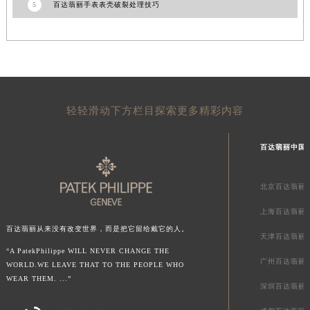
5
百达翡丽手表表壳破裂处理技巧
山东省威海市环翠区新威海路89号振华商厦一楼名表维修百达翡丽售后服务中心（需提前预约）
山东省潍坊市奎文区东风东街百达翡丽售后服务中心（需提前预约）
山东省枣庄市滕州市北辛路与善国路交叉口百达翡丽售后服务中心（需提前预约）
山东省淄博市张店区金晶大道百达翡丽售后服务中心（需提前预约）
上海市黄浦区南京东路299号宏伊国际广场写字楼8层806室百达翡丽售后服务中心（需提前预约）
轻轻滑动下方栏目探索更多精彩内容
上海市徐汇区虹桥路3号港汇中心2座37层3705室百达翡丽售后服务中心（需提前预约）
浙江省杭州市上城区钱江路1366号华润大厦A座5层503-5室百达翡丽售后服务中心（需提前预约）
百达翡丽中国
浙江省湖州市吴兴区劳动路百达翡丽售后服务中心（需提前预约）
浙江省嘉兴市南湖区广益路705号嘉兴世界贸易中心A座13层1304室百达翡丽售后服务中心（需提前预约）
北京百达翡丽
浙江省金华市金东区东市南街777号金华万达广场4号楼22楼2209室百达翡丽售后服务中心（需提前预约）
浙江省丽水市莲都区解放街百达翡丽售后服务中心（需提前预约）
上海百达翡丽
浙江省宁波市江北区大闸南路500号来福士广场办公楼20层2009室百达翡丽售后服务中心（需提前预约）
百达翡丽从来没有改变世界，而是把它留给戴它的人。
天津百达翡丽
浙江省衢州市柯城区上街百达翡丽售后服务中心（需提前预约）
“A PatekPhilippe WILL NEVER CHANGE THE
广州百达翡丽
浙江省绍兴市越城区胜利东路379号世茂天际中心写字楼8层805室百达翡丽售后服务中心（需提前预约）
WORLD.WE LEAVE THAT TO THE PEOPLE WHO
WEAR THEM. ...”
浙江省舟山市定海区解放东路百达翡丽售后服务中心（需提前预约）
深圳百达翡丽
澳门特别行政区大堂区议事亭前地（新马路）百达翡丽售后服务中心（需提前预约）