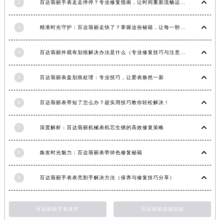
2
百达翡丽手表走走停停？专业修复指南，让时间重新流畅运行
福建省莆田市城厢区霞林街道荔华东大道百达翡丽售后服务中心（需提前预约）
福建省三明市三元区东乾二路百达翡丽售后服务中心（需提前预约）
3
精准时光守护：百达翡丽走快了？掌握这份秘籍，让每一秒都精准无误！
福建省漳州市龙文区步港路百达翡丽售后服务中心（需提前预约）
江苏省常州市新北区龙锦路1590号现代传媒中心5号楼10层1008室百达翡丽售后服务中心（需提前预约）
4
百达翡丽外观有划痕解决办法是什么（专业修复技巧与注意事项）
江苏省淮安市清江浦区淮海北路百达翡丽售后服务中心（需提前预约）
5
百达翡丽表盘划痕处理：专业技巧，让爱表焕然一新
江苏省连云港市海州区通灌北路百达翡丽售后服务中心（需提前预约）
江苏省南京市秦淮区中山南路1号南京中心22层22-C1-C3室百达翡丽售后服务中心（需提前预约）
6
百达翡丽表带短了怎么办？超实用技巧教你轻松解决！
江苏省宿迁市宿城区西湖路百达翡丽售后服务中心（需提前预约）
江苏省泰州市海陵区永定东路399号置地商务中心东塔（华润万象城）17层1706室百达翡丽售后服务中心（需提前预约）
7
深度解析：百达翡丽机械表机芯生锈的高效修复策略
江苏省徐州市鼓楼区淮海东路29号苏宁广场IFC国际金融中心35层3508室百达翡丽售后服务中心（需提前预约）
江苏省盐城市盐都区世纪大道5号盐城金融城写字楼1号楼16层1604室百达翡丽售后服务中心（需提前预约）
8
焕发时光魅力：百达翡丽表带掉色修复秘籍
江苏省扬州市邗江区国展路29号星耀天地写字楼1号楼18层1803室百达翡丽售后服务中心（需提前预约）
江苏省镇江市京口区中山东路百达翡丽售后服务中心（需提前预约）
9
百达翡丽手表表壳割手解决方法（保养与修复技巧分享）
江西省抚州市临川区赣东大道百达翡丽售后服务中心（需提前预约）
江西省赣州市章贡区文清路百达翡丽售后服务中心（需提前预约）
百达翡丽手表保养
百达翡丽表镜划痕
江西省吉安市吉州区井冈山大道百达翡丽售后服务中心（需提前预约）