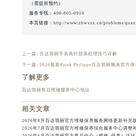
（需提前预约）
辽宁省沈阳市沈河区中街路83号亨
服务专线：
400-805-0910
北京市朝阳区建国门外大街甲6号华熙
本页链接：
http://www.zbwxzx.cn/problems/qua
北京市东城区东长安街1号王府井东方
河北省保定市竞秀区朝阳北大街北国
内蒙古自治区阿拉善盟市左旗土尔扈
内蒙古自治区巴彦淖尔市临河区新华
上一篇:
百达翡丽手表表针脱落处理技巧详解
内蒙古自治区包头市青山区幸福路甲
下一篇:
2026最新Patek Philippe百达翡丽腕
内蒙古自治区赤峰市红山区哈达街百
内蒙古自治区鄂尔多斯市东胜区伊金
了解更多
内蒙古自治区呼伦贝尔市海拉尔区中
百达翡丽售后维修服务中心地址
内蒙古自治区通辽市科尔沁区明仁大
内蒙古自治区乌海市海勃湾区人民南
相关文章
内蒙古自治区乌兰察布市集宁区恩和
内蒙古自治区锡林郭勒盟市锡林浩特
内蒙古自治区兴安盟市乌兰浩特市兴
山西省大同市平城区迎宾街百达翡丽