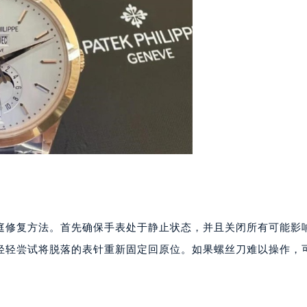
号世茂环球金融中心写字楼（芙蓉广场）10层13室（需提前预约
楼29层2905室（需提前预约）
表服务中心（品牌授权店）3层整层（需提前预约）
表服务中心（品牌授权店）1层整层（需提前预约）
表服务中心（品牌授权店）1层整层（需提前预约）
（CCMALL）C座17层17-B（需提前预约）
10层1015室（需提前预约）
心T2座写字楼29层03室（需提前预约）
厦7层G室（需提前预约）
心C座12层1205室（需提前预约）
中心T1写字楼9层907室（需提前预约）
写字楼1座11层1104室（需提前预约）
庭修复方法。首先确保手表处于静止状态，并且关闭所有可能影
楼16层1603室（需提前预约）
轻轻尝试将脱落的表针重新固定回原位。如果螺丝刀难以操作，
中心办公楼C座22层08室（需提前预约）
大厦38层09室（需提前预约）
楼1224室（需提前预约）