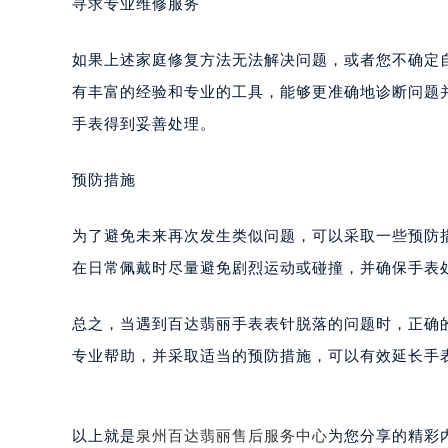
寻求专业维修服务
合肥市蜀山区潜山路111号万象城华润
泉州市丰泽区宝洲路729号浦西万达中
如果上述家庭修复方法无法解决问题，或者您不确定
青岛市南区山东路6号华润大厦B座2
有丰富的经验和专业的工具，能够更准确地诊断问题
烟台市芝罘区胜利路139号万达金融中
手表得到妥善处理。
长春市朝阳区西安大路727号中银大厦
贵阳市南明区都司高架桥路33号亨特
预防措施
昆明市盘龙区北京路928号同德昆明
石家庄市长安区中山东路39号勒泰中
为了避免未来再次发生类似问题，可以采取一些预防
西安市碑林区南关正街88号华侨城长
在日常佩戴时尽量避免剧烈运动或碰撞，并确保手表
海口市龙华区金贸东路5号海口华润大厦
唐山市路南区新华东道100号万达广场
总之，当遇到百达翡丽手表表针脱落的问题时，正确
台州市椒江区东海大道1800号腾达中
专业帮助，并采取适当的预防措施，可以有效延长手
内蒙古自治区呼和浩特市玉泉区大学西
甘肃省兰州市七里河区西津西路16号兰
重庆市解放碑渝中区民权路28号英利
以上就是
泉州百达翡丽售后服务中心
为您分享的精彩
黑龙江省大庆市萨尔图区会战大街百