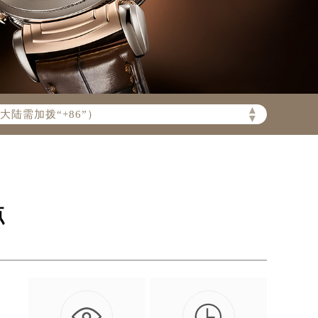
陆需加拨“+86”）
▲
▼
点

吸