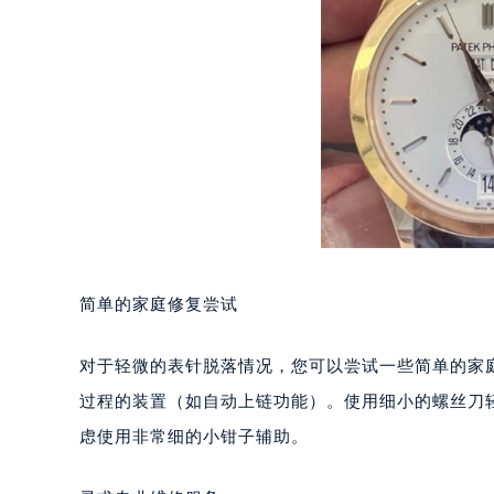
长沙市芙蓉区定王台街道建湘路393
郑州市二七区铭功路10号华润大厦写字
太原市迎泽区解放路15号亨得利名
沈阳市沈河区中街路137号亨得利名
沈阳市沈河区中街路83号亨得利名
乌鲁木齐市天山区红山路26号时代广场
温州市鹿城区锦绣路1067号置信广场
哈尔滨市道里区友谊西路600号富力中
大连市中山区人民路15号国际金融大
佛山市禅城区季华五路57号万科金融中
简单的家庭修复尝试
东莞市东城街道鸿福东路1号民盈国贸
无锡市梁溪区人民中路139号恒隆广场
对于轻微的表针脱落情况，您可以尝试一些简单的家
南通市崇川区工农路57号圆融广场写字
过程的装置（如自动上链功能）。使用细小的螺丝刀
苏州市苏州工业园区星港街199号苏州
虑使用非常细的小钳子辅助。
武汉市江汉区解放大道686号世界贸易
南宁市青秀区金湖路59号地王大厦12