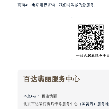
页面400电话进行咨询，我们将竭诚为您服务。
黑龙江省鹤岗市向阳区红军路百达翡
黑龙江省黑河市爱辉区中央街百达翡
黑龙江省鸡西市鸡冠区红军路百达翡
黑龙江省佳木斯市向阳区长安路百达
黑龙江省牡丹江市东安区太平路百达
黑龙江省七台河市桃山区大同街百达
黑龙江省齐齐哈尔市龙沙区龙华路百
黑龙江省双鸭山市尖山区新兴大街百
黑龙江省绥化市北林区新华街与康庄
黑龙江省伊春市伊美区通河路百达翡
吉林省白城市洮北区明仁南街百达翡
百达翡丽服务中心
吉林省白山市浑江区浑江大街百达翡
吉林省吉林市船营区河南街百达翡丽
吉林省辽源市龙山区人民大街百达翡
本文tag：
百达翡丽
吉林省梅河口市新华街道梅河大街百
北京百达翡丽售后维修服务中心
（国贸店）服务地
吉林省四平市铁东区紫气大路与南九