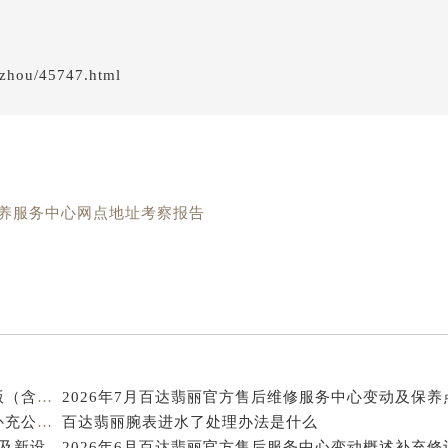
得利名表维修授权店1楼百达翡丽售后服务中心（需提前预约）
国际中心D座11层1102室百达翡丽售后服务中心（北京总部）
nzhou/45747.html
广场W3座6层602室百达翡丽售后服务中心（需提前预约）
先天下百达翡丽售后服务中心（需提前预约）
特大街百达翡丽售后服务中心（需提前预约）
街百达翡丽售后服务中心（需提前预约）
3号王府井百货名表维修百达翡丽售后服务中心（需提前预约）
表官方保养服务中心网点地址考察报告
达翡丽售后服务中心（需提前预约）
霍洛街百达翡丽售后服务中心（需提前预约）
央街百达翡丽售后服务中心（需提前预约）
街百达翡丽售后服务中心（需提前预约）
路百达翡丽售后服务中心（需提前预约）
大街百达翡丽售后服务中心（需提前预约）
市光明街与额尔敦路交叉口百达翡丽售后服务中心（需提前预约
2026年8月百达翡丽官方维修保养服务网络更新补充版（含搬迁新设）文件最终公示
安大街百达翡丽售后服务中心（需提前预约）
2026年7月百达翡丽官方维修保养综合服务中心调整补充公告文本（含迁址）
百达翡丽腕表进水了处理办法是什么
售后服务中心（需提前预约）
2026年6月百达翡丽官方售后中心（维修_保养）迁址及新设网点通知