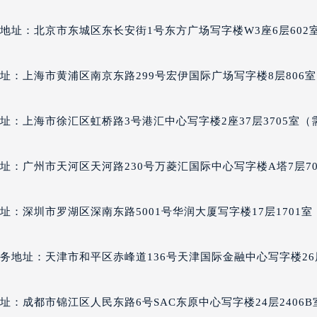
丽售后服务中心（需提前预约）
地址：北京市东城区东长安街1号东方广场写字楼W3座6层602
百达翡丽售后服务中心（需提前预约）
售后服务中心（需提前预约）
售后服务中心（需提前预约）
址：上海市黄浦区南京东路299号宏伊国际广场写字楼8层806室
售后服务中心（需提前预约）
售后服务中心（需提前预约）
址：上海市徐汇区虹桥路3号港汇中心写字楼2座37层3705室（
售后服务中心（需提前预约）
售后服务中心（需提前预约）
址：广州市天河区天河路230号万菱汇国际中心写字楼A塔7层70
丽售后服务中心（需提前预约）
丽售后服务中心（需提前预约）
址：深圳市罗湖区深南东路5001号华润大厦写字楼17层1701室
丽售后服务中心（需提前预约）
丽售后服务中心（需提前预约）
翡丽售后服务中心（需提前预约）
务地址：天津市和平区赤峰道136号天津国际金融中心写字楼26
售后服务中心（需提前预约）
街交叉口百达翡丽售后服务中心（需提前预约）
址：成都市锦江区人民东路6号SAC东原中心写字楼24层2406B
得利名表维修授权店1楼百达翡丽售后服务中心（需提前预约）