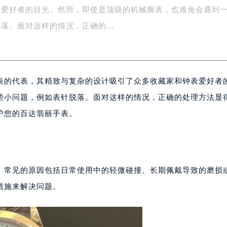
表爱好者的目光。然而，即使是顶级的机械腕表，也难免会遇到
务中心东塔写字楼（华润万象城）17层1706室（需提前预约）
场办公楼20层2009室（需提前预约）
脱落。面对这样的情况，正确的…
写字楼A座5层503-5室（需提前预约）
广场写字楼4号楼22层2209室（需提前预约）
际中心写字楼8层805室（需提前预约）
表的代表，其精致与复杂的设计吸引了众多收藏家和钟表爱好者
易中心写字楼A座13层1304室（需提前预约）
绿地双子塔（中央广场）A1座办公楼14层07室（需提前预约）
些小问题，例如表针脱落。面对这样的情况，正确的处理方法显
心写字楼（万象城）15层1508室（需提前预约）
护您的百达翡丽手表。
际中心写字楼A塔7层704室（需提前预约）
世界贸易中心大厦南塔写字楼15层07室（需提前预约）
厦写字楼17层1701室（需提前预约）
厦写字楼1座30层05室（需提前预约）
。常见的原因包括日常使用中的轻微碰撞、长期佩戴导致的磨损
字楼B座11层1104室（需提前预约）
措施来解决问题。
写字楼15层03室（需提前预约）
心写字楼24层2406B室（需提前预约）
代广场写字楼9层902室（需提前预约）