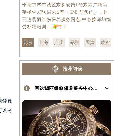
于北京市东城区东长安街1号东方广场写
市徐汇区虹
）
字楼W3座6层602室（需提前预约），是
层3705
百达翡丽维修保养服务网点,中心技师均接
修保养服务
受标准培训....
详情 >
训....
详情 
北京
上海
广州
深圳
天津
成都
推荐阅读
1
百达翡丽维修保养服务中心介绍 | PatekPhilippe
响修复
可以考