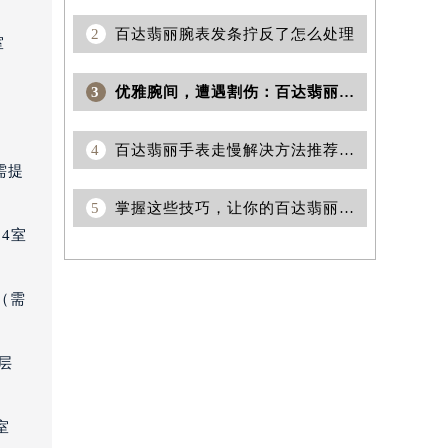
2
百达翡丽腕表发条拧反了怎么处理
室
3
优雅腕间，遭遇割伤：百达翡丽表壳小伤的急救指南
4
百达翡丽手表走慢解决方法推荐（精准保养与调整技巧）
需提
5
掌握这些技巧，让你的百达翡丽手表永不停歇！
4室
（需
层
室