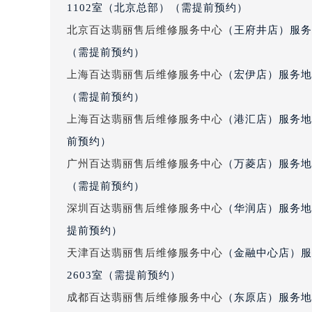
1102室（北京总部）（需提前预约）
吉林省松原市宁江区五环大街百达翡
北京百达翡丽售后维修服务中心
（王府井店）服务
吉林省通化市东昌区环通乡江南大街
（需提前预约）
吉林省延边市延吉市解放路百达翡丽
辽宁省鞍山市铁东区站前街百达翡丽
上海百达翡丽售后维修服务中心
（宏伊店）服务地
辽宁省本溪市平山区胜利路百达翡丽
（需提前预约）
辽宁省朝阳市双塔区新华路百达翡丽
上海百达翡丽售后维修服务中心
（港汇店）服务地
辽宁省丹东市振兴区七经街百达翡丽
前预约）
辽宁省抚顺市新抚区东一路百达翡丽
广州百达翡丽售后维修服务中心
（万菱店）服务地
辽宁省阜新市海州区解放大街百达翡
（需提前预约）
辽宁省葫芦岛市连山区中央路百达翡
深圳百达翡丽售后维修服务中心
（华润店）服务地
辽宁省锦州市古塔区中央大街百达翡
辽宁省辽阳市白塔区新运大街百达翡
提前预约）
辽宁省盘锦市兴隆台区石油大街百达
天津百达翡丽售后维修服务中心
（金融中心店）服
辽宁省铁岭市银州区南马路百达翡丽
2603室（需提前预约）
辽宁省营口市站前区市府路与渤海大
成都百达翡丽售后维修服务中心
（东原店）服务地
辽宁省沈阳市沈河区中街路137号亨