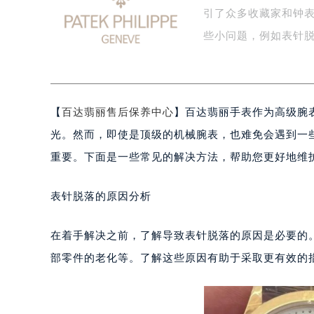
引了众多收藏家和钟
泰州市海陵区永定东路399号置地商
宁波市江北区大闸南路500号来福士广
些小问题，例如表针
杭州市上城区钱江路1366号华润大厦
金华市金东区东市南街777号金华万达
绍兴市越城区胜利东路379号世茂天
【
百达翡丽售后保养中心
】百达翡丽手表作为高级腕
嘉兴市南湖区广益路705号嘉兴世界贸
南昌市红谷滩新区红谷中大道998号
光。然而，即使是顶级的机械腕表，也难免会遇到一
济南市历下区经十路11111号华润中
重要。下面是一些常见的解决方法，帮助您更好地维
广州市天河区天河路230号万菱汇国
广州市越秀区环市东路371-375号
表针脱落的原因分析
深圳市罗湖区深南东路5001号华润大
惠州市惠城区江北文昌一路7号华贸大
在着手解决之前，了解导致表针脱落的原因是必要的
厦门市思明区湖滨东路95号华润大厦写
部零件的老化等。了解这些原因有助于采取更有效的
福州市鼓楼区五四路128-1号恒力城
成都市锦江区人民东路6号SAC东原中
重庆市江北区观音桥步行街2号融恒时