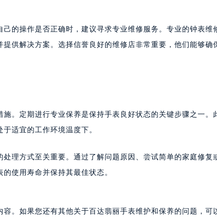
大厦B座12楼03室（需提前预约）
心写字楼A座7楼709室（需提前预约）
自己的操作是否正确时，建议寻求专业维修服务。专业的钟表维
2层04室（需提前预约）
并提供解决方案。选择信誉良好的维修店非常重要，他们能够确
心A座907室（需提前预约）
A座(旺进大厦)18层09室（需提前预约）
国际金融中心14楼14D（需提前预约）
广场写字楼10层06室（需提前预约）
心写字楼B座13层07室（需提前预约）
措施。定期进行专业保养是保持手表良好状态的关键步骤之一。
安国际中心E座6楼10室（需提前预约）
处于适宜的工作环境温度下。
B座17层1707室（需提前预约）
写字楼A座10层1002室（需提前预约）
的处理方式至关重要。通过了解问题原因、尝试简单的家庭修复
心东1幢20楼2002室（需提前预约）
表的使用寿命并保持其最佳状态。
街70号华润万象城写字楼（鄂尔多斯大厦）23层2326室（需
州中心写字楼21层2102室（需提前预约）
国际金融中心写字楼20层01室（需提前预约）
内容。如果您还有其他关于百达翡丽手表维护和保养的问题，可
达翡丽售后服务中心（需提前预约）