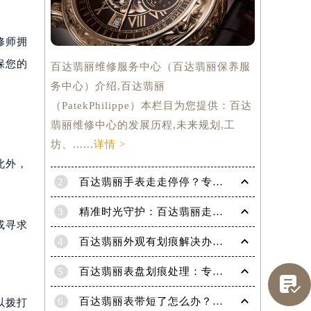
修师拥
保您的
百达翡丽维修服务中心（百达翡丽保养服
务中心）介绍,百达翡丽
（PatekPhilippe）本栏目为您提供：百达
翡丽维修中心的发展历程,未来规划,工
坊、......
详情 >
此外，
2
百达翡丽手表走走停停？专业修复指南，让时间重新流畅运行
3
精准时光守护：百达翡丽走快了？掌握这份秘籍，让每一秒都精准无误！
或寻求
4
百达翡丽外观有划痕解决办法是什么（专业修复技巧与注意事项）
提前预约）
5
百达翡丽表盘划痕处理：专业技巧，让爱表焕然一新

6
百达翡丽表带短了怎么办？超实用技巧教你轻松解决！
以拨打