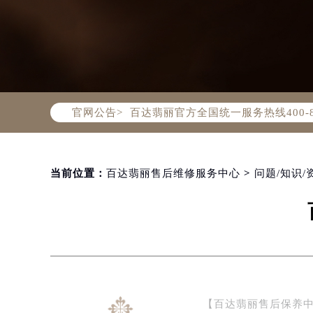
2026年8月百达翡丽中国区售后服
2026年8月百达翡丽全国官方售后客户服
百达翡丽官方全国统一服务热线400-
官网公告>
2026年8月百达翡丽售后服务中心最
北京市朝阳区建国门外大街甲6号华熙
北京市东城区东长安街1号东方广场写
天津市和平区赤峰道136号天津国际金
当前位置：
百达翡丽售后维修服务中心
>
问题/知识/
上海市徐汇区虹桥路3号港汇中心写字楼
上海市黄浦区南京东路299号宏伊国
南京市秦淮区中山南路1号（新街口）
常州市新北区龙锦路1590号现代传媒
徐州市鼓楼区淮海东路29号苏宁广场I
扬州市邗江区国展路29号星耀天地写字
【百达翡丽售后保养
盐城市盐都区世纪大道5号盐城金融城写