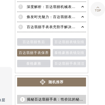
7
深度解析：百达翡丽机械表机芯生锈的高效修复策略

8
焕发时光魅力：百达翡丽表带掉色修复秘籍
9
百达翡丽手表表壳割手解决方法（保养与修复技巧分享）
百达翡丽售后
百达翡丽表镜划痕
百达翡丽手表保养
泰格豪雅表镜划痕
泰格豪雅
百达翡丽手表清洁
随机推荐
1
揭秘百达翡丽手表：性价比的秘密，尽在不言中
1层