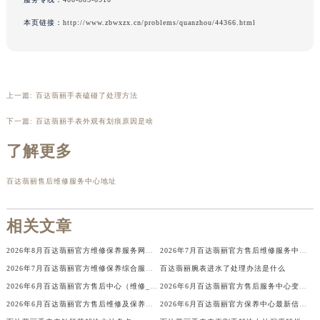
辽宁省营口市站前区市府路与渤海大街交叉口百达翡丽售后服务中心（需提前预约）
本页链接：
http://www.zbwxzx.cn/problems/quanzhou/44366.html
辽宁省沈阳市沈河区中街路137号亨得利名表维修授权店1楼百达翡丽售后服务中心（需提前预约）
辽宁省沈阳市沈河区中街路83号亨得利名表维修授权店1楼百达翡丽售后服务中心（需提前预约）
北京市朝阳区建国门外大街甲6号华熙国际中心D座11层1102室百达翡丽售后服务中心（北京总部）（需提前预约）
北京市东城区东长安街1号王府井东方广场W3座6层602室百达翡丽售后服务中心（需提前预约）
上一篇:
百达翡丽手表磕碰了处理方法
河北省保定市竞秀区朝阳北大街北国先天下百达翡丽售后服务中心（需提前预约）
下一篇:
百达翡丽手表外观有划痕原因是啥
内蒙古自治区阿拉善盟市左旗土尔扈特大街百达翡丽售后服务中心（需提前预约）
了解更多
内蒙古自治区巴彦淖尔市临河区新华街百达翡丽售后服务中心（需提前预约）
内蒙古自治区包头市青山区幸福路甲3号王府井百货名表维修百达翡丽售后服务中心（需提前预约）
百达翡丽售后维修服务中心地址
内蒙古自治区赤峰市红山区哈达街百达翡丽售后服务中心（需提前预约）
内蒙古自治区鄂尔多斯市东胜区伊金霍洛街百达翡丽售后服务中心（需提前预约）
相关文章
内蒙古自治区呼伦贝尔市海拉尔区中央街百达翡丽售后服务中心（需提前预约）
2026年8月百达翡丽官方维修保养服务网络更新补充版（含搬迁新设）文件最终公示
2026年7月百达翡丽官方售后维修服务中心变动及保养点新增消息告知全体表主完毕
内蒙古自治区通辽市科尔沁区明仁大街百达翡丽售后服务中心（需提前预约）
2026年7月百达翡丽官方维修保养综合服务中心调整补充公告文本（含迁址）
百达翡丽腕表进水了处理办法是什么
内蒙古自治区乌海市海勃湾区人民南路百达翡丽售后服务中心（需提前预约）
2026年6月百达翡丽官方售后中心（维修_保养）迁址及新设网点通知
2026年6月百达翡丽官方售后服务中心变动概述补充修订最终版（迁址及新开）
内蒙古自治区乌兰察布市集宁区恩和大街百达翡丽售后服务中心（需提前预约）
2026年6月百达翡丽官方售后维修及保养中心网点最终更新汇总终稿
2026年6月百达翡丽官方保养中心最新信息：网点迁址与维修点新增
内蒙古自治区锡林郭勒盟市锡林浩特市光明街与额尔敦路交叉口百达翡丽售后服务中心（需提前预约）