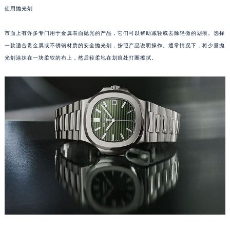
使用抛光剂
成都市锦江区人民东路6号SAC东原中心写字楼24层2406B室（需提前预约）
重庆市江北区观音桥步行街2号融恒时代广场写字楼9层902室（需提前预约）
市面上有许多专门用于金属表面抛光的产品，它们可以帮助减轻或去除轻微的划痕。选择
长沙市芙蓉区定王台街道建湘路393号世茂环球金融中心写字楼（芙蓉广场）10层13室（需提前预约）
一款适合贵金属或不锈钢材质的安全抛光剂，按照产品说明操作。通常情况下，将少量抛
郑州市二七区铭功路10号华润大厦写字楼29层2905室（需提前预约）
光剂涂抹在一块柔软的布上，然后轻柔地在划痕处打圈擦拭。
太原市迎泽区解放路15号亨得利名表服务中心（品牌授权店）3层整层（需提前预约）
沈阳市沈河区中街路137号亨得利名表服务中心（品牌授权店）1层整层（需提前预约）
沈阳市沈河区中街路83号亨得利名表服务中心（品牌授权店）1层整层（需提前预约）
乌鲁木齐市天山区红山路26号时代广场（CCMALL）C座17层17-B（需提前预约）
温州市鹿城区锦绣路1067号置信广场10层1015室（需提前预约）
哈尔滨市道里区友谊西路600号富力中心T2座写字楼29层03室（需提前预约）
大连市中山区人民路15号国际金融大厦7层G室（需提前预约）
佛山市禅城区季华五路57号万科金融中心C座12层1205室（需提前预约）
东莞市东城街道鸿福东路1号民盈国贸中心T1写字楼9层907室（需提前预约）
无锡市梁溪区人民中路139号恒隆广场写字楼1座11层1104室（需提前预约）
南通市崇川区工农路57号圆融广场写字楼16层1603室（需提前预约）
苏州市苏州工业园区星港街199号苏州中心办公楼C座22层08室（需提前预约）