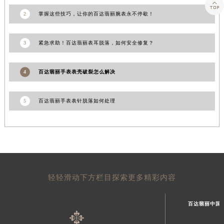

山东省潍坊市奎文区东风东街百达翡丽售后服务中心（需提前预约）
2
掌握这些技巧，让你的百达翡丽腕表永不停歇！
山东省枣庄市滕州市北辛路与善国路交叉口百达翡丽售后服务中心（需提前预约）
山东省淄博市张店区金晶大道百达翡丽售后服务中心（需提前预约）
3
紧急求助！百达翡丽表耳脱落，如何安全修复？
上海市黄浦区南京东路299号宏伊国际广场写字楼8层806室百达翡丽售后服务中心（需提前预约）
上海市徐汇区虹桥路3号港汇中心2座37层3705室百达翡丽售后服务中心（需提前预约）
4
百达翡丽手表表壳破裂怎么解决
浙江省杭州市上城区钱江路1366号华润大厦A座5层503-5室百达翡丽售后服务中心（需提前预约）
浙江省湖州市吴兴区劳动路百达翡丽售后服务中心（需提前预约）
5
百达翡丽手表表针脱落如何处理
浙江省嘉兴市南湖区广益路705号嘉兴世界贸易中心A座13层1304室百达翡丽售后服务中心（需提前预约）
浙江省金华市金东区东市南街777号金华万达广场4号楼22楼2209室百达翡丽售后服务中心（需提前预约）
浙江省丽水市莲都区解放街百达翡丽售后服务中心（需提前预约）
浙江省宁波市江北区大闸南路500号来福士广场办公楼20层2009室百达翡丽售后服务中心（需提前预约）
浙江省衢州市柯城区上街百达翡丽售后服务中心（需提前预约）
轻轻滑动下方栏目探索更多精彩内容
浙江省绍兴市越城区胜利东路379号世茂天际中心写字楼8层805室百达翡丽售后服务中心（需提前预约）
浙江省舟山市定海区解放东路百达翡丽售后服务中心（需提前预约）
百达翡丽中国
澳门特别行政区大堂区议事亭前地（新马路）百达翡丽售后服务中心（需提前预约）
澳门特别行政区风顺堂区南湾大马路百达翡丽售后服务中心（需提前预约）