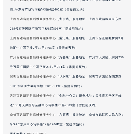
吉林省梅河口市新华街道梅河大街百达翡丽售后服务中心（需提前预约）
街1号东方广场写字楼W3座6层602室（需提前预约）
吉林省四平市铁东区紫气大路与南九经街交汇处百达翡丽售后服务中心（需提前预约）
上海百达翡丽售后维修服务中心
（宏伊店）服务地址：上海市黄浦区南京东路
吉林省松原市宁江区五环大街百达翡丽售后服务中心（需提前预约）
299号宏伊国际广场写字楼8层806室（需提前预约）
吉林省通化市东昌区环通乡江南大街百达翡丽售后服务中心（需提前预约）
上海百达翡丽售后维修服务中心
（港汇店）服务地址：上海市徐汇区虹桥路3号
吉林省延边市延吉市解放路百达翡丽售后服务中心（需提前预约）
辽宁省鞍山市铁东区站前街百达翡丽售后服务中心（需提前预约）
港汇中心写字楼2座37层3705室（需提前预约）
辽宁省本溪市平山区胜利路百达翡丽售后服务中心（需提前预约）
广州百达翡丽售后维修服务中心
（万菱店）服务地址：广州市天河区天河路230
辽宁省朝阳市双塔区新华路百达翡丽售后服务中心（需提前预约）
号万菱汇国际中心写字楼A塔7层704室（需提前预约）
辽宁省丹东市振兴区七经街百达翡丽售后服务中心（需提前预约）
深圳百达翡丽售后维修服务中心
（华润店）服务地址：深圳市罗湖区深南东路
辽宁省抚顺市新抚区东一路百达翡丽售后服务中心（需提前预约）
5001号华润大厦写字楼17层1701室（需提前预约）
辽宁省阜新市海州区解放大街百达翡丽售后服务中心（需提前预约）
天津百达翡丽售后维修服务中心
（金融中心店）服务地址：天津市和平区赤峰
辽宁省葫芦岛市连山区中央路百达翡丽售后服务中心（需提前预约）
道136号天津国际金融中心写字楼26层2603室（需提前预约）
辽宁省锦州市古塔区中央大街百达翡丽售后服务中心（需提前预约）
辽宁省辽阳市白塔区新运大街百达翡丽售后服务中心（需提前预约）
成都百达翡丽售后维修服务中心
（东原店）服务地址：成都市锦江区人民东路6
辽宁省盘锦市兴隆台区石油大街百达翡丽售后服务中心（需提前预约）
号SAC东原中心写字楼24层2406B室（需提前预约）
辽宁省铁岭市银州区南马路百达翡丽售后服务中心（需提前预约）
服务专线：
400-805-0910