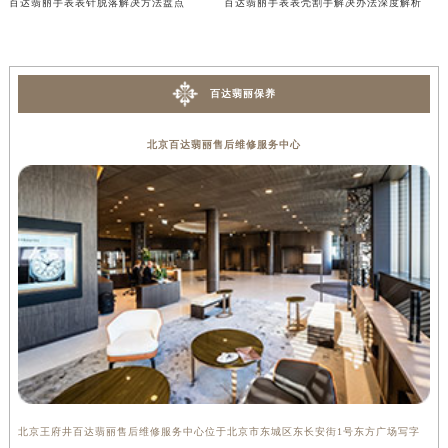
百达翡丽手表表针脱落解决方法盘点
百达翡丽手表表壳割手解决办法深度解析
内蒙古自治区兴安盟市乌兰浩特市兴安大街百达翡丽售后服务中心（需提前预约）
山西省大同市平城区迎宾街百达翡丽售后服务中心（需提前预约）
山西省晋城市城区黄华街百达翡丽售后服务中心（需提前预约）
百达翡丽保养
山西省晋中市榆次区顺城街百达翡丽售后服务中心（需提前预约）
山西省临汾市尧都区解放路百达翡丽售后服务中心（需提前预约）
北京百达翡丽售后维修服务中心
山西省吕梁市离石区永宁中路与建设街交叉口百达翡丽售后服务中心（需提前预约）
山西省朔州市朔城区怡西路与鄯阳西街交汇处百达翡丽售后服务中心（需提前预约）
山西省忻州市忻府区和平东街与七一南路交叉口百达翡丽售后服务中心（需提前预约）
山西省阳泉市郊区平阳东街与新城大道交叉口百达翡丽售后服务中心（需提前预约）
山西省运城市盐湖区河东街百达翡丽售后服务中心（需提前预约）
山西省长治市潞州区英雄中路百达翡丽售后服务中心（需提前预约）
山西省太原市迎泽区迎泽街道解放路15号亨得利名表维修授权店3楼百达翡丽售后服务中心（需提前预约）
天津市和平区赤峰道136号天津国际金融中心26层2603室百达翡丽售后服务中心（需提前预约）
安徽省安庆市迎江区人民路百达翡丽售后服务中心（需提前预约）
安徽省蚌埠市蚌山区淮河路百达翡丽售后服务中心（需提前预约）
北京王府井百达翡丽售后维修服务中心位于北京市东城区东长安街1号东方广场写字
上
安徽省亳州市谯城区魏武大道百达翡丽售后服务中心（需提前预约）