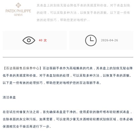
其表盘上的划痕无疑会降低手表的美观度和价值。对于表盘划痕
扬州市邗江区国展路29号星耀天地写字楼1号楼18层1803室（需提前预约）
的处理，可以采取多种方法，以恢复手表的原貌。以下是一些有
盐城市盐都区世纪大道5号盐城金融城写字楼1号楼16层1604室（需提前预约）
效的处理技巧，帮助您更好地维护…
泰州市海陵区永定东路399号置地商务中心东塔写字楼（华润万象城）17层1706室（需提前预约）
宁波市江北区大闸南路500号来福士广场办公楼20层2009室（需提前预约）

杭州市上城区钱江路1366号华润大厦写字楼A座5层503-5室（需提前预约）
40 次
2026-04-26
金华市金东区东市南街777号金华万达广场写字楼4号楼22层2209室（需提前预约）
绍兴市越城区胜利东路379号世茂天际中心写字楼8层805室（需提前预约）
嘉兴市南湖区广益路705号嘉兴世界贸易中心写字楼A座13层1304室（需提前预约）
【
百达翡丽售后保养中心
】百达翡丽手表作为高端腕表的代表，其表盘上的划痕无疑会降
南昌市红谷滩新区红谷中大道998号绿地双子塔（中央广场）A1座办公楼14层07室（需提前预约）
低手表的美观度和价值。对于表盘划痕的处理，可以采取多种方法，以恢复手表的原貌。
济南市历下区经十路11111号华润中心写字楼（万象城）15层1508室（需提前预约）
以下是一些有效的处理技巧，帮助您更好地维护您的百达翡丽手表。
广州市天河区天河路230号万菱汇国际中心写字楼A塔7层704室（需提前预约）
清洁表盘
广州市越秀区环市东路371-375号世界贸易中心大厦南塔写字楼15层07室（需提前预约）
深圳市罗湖区深南东路5001号华润大厦写字楼17层1701室（需提前预约）
在尝试任何修复方法之前，首先确保表盘是干净的。使用柔软的微纤维布轻轻擦拭表盘，
惠州市惠城区江北文昌一路7号华贸大厦写字楼1座30层05室（需提前预约）
去除表面的灰尘和污垢。如果需要，可以使用少量无水酒精轻轻擦拭划痕区域，但务必确
厦门市思明区湖滨东路95号华润大厦写字楼B座11层1104室（需提前预约）
保酒精完全干燥后再进行下一步。
福州市鼓楼区五四路128-1号恒力城写字楼15层03室（需提前预约）