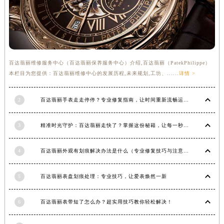
福建省三明市三元区东乾二路百达翡丽售后服务中心（需提前预约）
福建省漳州市龙文区步港路百达翡丽售后服务中心（需提前预约）
江苏省常州市新北区龙锦路1590号现代传媒中心5号楼10层1008室百达翡丽售后服务中心（需提前预约）
江苏省淮安市清江浦区淮海北路百达翡丽售后服务中心（需提前预约）
百达翡丽维修服务中心（百达翡丽保养服务中心）介绍,百达翡丽（PatekPhilippe）
江苏省连云港市海州区通灌北路百达翡丽售后服务中心（需提前预约）
本栏目为您提供：百达翡丽维修中心的发展历程,未来规划,工坊、......
详情 >
江苏省南京市秦淮区中山南路1号南京中心22层22-C1-C3室百达翡丽售后服务中心（需提前预约）
江苏省宿迁市宿城区西湖路百达翡丽售后服务中心（需提前预约）
2
百达翡丽手表走走停停？专业修复指南，让时间重新流畅运行
江苏省泰州市海陵区永定东路399号置地商务中心东塔（华润万象城）17层1706室百达翡丽售后服务中心（需提前预约）
江苏省徐州市鼓楼区淮海东路29号苏宁广场IFC国际金融中心35层3508室百达翡丽售后服务中心（需提前预约）
3
精准时光守护：百达翡丽走快了？掌握这份秘籍，让每一秒都精准无误！
江苏省盐城市盐都区世纪大道5号盐城金融城写字楼1号楼16层1604室百达翡丽售后服务中心（需提前预约）
江苏省扬州市邗江区国展路29号星耀天地写字楼1号楼18层1803室百达翡丽售后服务中心（需提前预约）
4
百达翡丽外观有划痕解决办法是什么（专业修复技巧与注意事项）
江苏省镇江市京口区中山东路百达翡丽售后服务中心（需提前预约）
5
百达翡丽表盘划痕处理：专业技巧，让爱表焕然一新
江西省抚州市临川区赣东大道百达翡丽售后服务中心（需提前预约）
江西省赣州市章贡区文清路百达翡丽售后服务中心（需提前预约）
6
百达翡丽表带短了怎么办？超实用技巧教你轻松解决！
江西省吉安市吉州区井冈山大道百达翡丽售后服务中心（需提前预约）
江西省景德镇市珠山区珠山中路百达翡丽售后服务中心（需提前预约）