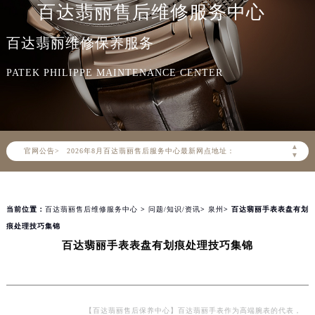
百达翡丽售后维修服务中心
百达翡丽维修保养服务
PATEK PHILIPPE MAINTENANCE CENTER
2026年8月百达翡丽中国区售后服务网络优化升级公告
2026年8月百达翡丽全国官方售后客户服务热线：400-805-0910
百达翡丽官方全国统一服务热线400-805-0910，服务覆盖中国大陆、香港、澳门、台湾全部区域（非大陆需加拨“+86”）
▲
官网公告>
2026年8月百达翡丽售后服务中心最新网点地址：
▼
北京市朝阳区建国门外大街甲6号华熙国际中心写字楼D座11层1102室（北京总部）（需提前预约）
北京市东城区东长安街1号东方广场写字楼W3座6层602室（需提前预约）
当前位置：
百达翡丽售后维修服务中心
>
问题/知识/资讯
>
泉州
> 百达翡丽手表表盘有划
天津市和平区赤峰道136号天津国际金融中心写字楼26层2603室（需提前预约）
痕处理技巧集锦
上海市徐汇区虹桥路3号港汇中心写字楼2座37层3705室（需提前预约）
百达翡丽手表表盘有划痕处理技巧集锦
上海市黄浦区南京东路299号宏伊国际广场写字楼8层806室（需提前预约）
南京市秦淮区中山南路1号（新街口）南京中心写字楼22层C1-1室（需提前预约）
常州市新北区龙锦路1590号现代传媒中心写字楼5号楼10层1008室（需提前预约）
徐州市鼓楼区淮海东路29号苏宁广场IFC国际金融中心写字楼35层3508室（需提前预约）
【百达翡丽售后保养中心】百达翡丽手表作为高端腕表的代表，