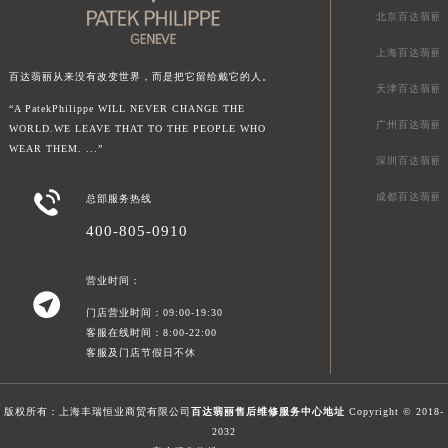
北京百达翡丽
澳门特别行政区花地玛堂区关闸广场百达翡丽售后服务中心（需提前预约）
澳门特别行政区花王堂区大三巴商圈百达翡丽售后服务中心（需提前预约）
上海百达翡丽
澳门特别行政区嘉模堂区官也街百达翡丽售后服务中心（需提前预约）
百达翡丽从来没有改变世界，而是把它留给戴它的人。
天津百达翡丽
澳门省路氹城市金光大道百达翡丽售后服务中心（需提前预约）
“A PatekPhilippe WILL NEVER CHANGE THE
广州百达翡丽
WORLD.WE LEAVE THAT TO THE PEOPLE WHO
澳门特别行政区望德堂区塔石广场百达翡丽售后服务中心（需提前预约）
WEAR THEM. ...”
福建省福州市鼓楼区五四路128-1号恒力城写字楼15层03室百达翡丽售后服务中心（需提前预约）
深圳百达翡丽
福建省厦门市思明区湖滨东路95号万象城华润大厦B座11层1104室百达翡丽售后服务中心（需提前预约）

成都百达翡丽
总部服务热线
广东省潮州市潮安区新风路与潮汕路交汇处百达翡丽售后服务中心（需提前预约）
400-805-0910
广东省广州市天河区天河路230号万菱汇国际中心A塔7层704室百达翡丽售后服务中心（需提前预约）
广东省广州市越秀区环市东路371-375号世界贸易中心大厦南塔15层1507室百达翡丽售后服务中心（需提前预约）
营业时间：

广东省河源市源城区越王大道百达翡丽售后服务中心（需提前预约）
门店营业时间：09:00-19:30
广东省惠州市惠城区江北文昌一路7号华贸大厦1座30层3005室百达翡丽售后服务中心（需提前预约）
客服在线时间：8:00-22:00
客服及门店节假日不休
广东省江门市蓬江区广场西路百达翡丽售后服务中心（需提前预约）
广东省揭阳市榕城进贤门步行街百达翡丽售后服务中心（需提前预约）
广东省茂名市电白区水东街道迎宾大道百达翡丽售后服务中心（需提前预约）
版权所有：上海丰瑞恒业商贸有限公司
百达翡丽售后维修服务中心地址
Copyright © 2018-
2032
广东省梅州市梅江区金燕大道百达翡丽售后服务中心（需提前预约）