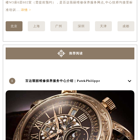
楼W3座6层602室（需提前预约），是百达翡丽维修保养服务网点,中心技师均接受标
3
安徽省池州市贵池区长江路百达翡丽售后服务中心（需提前预约）
准培训....
详情 >
详情
安徽省滁州市琅琊区南谯北路百达翡丽售后服务中心（需提前预约）
安徽省阜阳市颍州区颍州北路百达翡丽售后服务中心（需提前预约）
北京
上海
广州
深圳
天津
成都
安徽省淮北市相山区淮海路百达翡丽售后服务中心（需提前预约）
安徽省淮南市田家庵区国庆中路百达翡丽售后服务中心（需提前预约）
安徽省黄山市屯溪区黄山西路百达翡丽售后服务中心（需提前预约）
推荐阅读
安徽省六安市金安区解放中路百达翡丽售后服务中心（需提前预约）
安徽省马鞍山市雨山区湖南西路百达翡丽售后服务中心（需提前预约）
安徽省宿州市埇桥区人民中路百达翡丽售后服务中心（需提前预约）
1
百达翡丽维修保养服务中心介绍 | PatekPhilippe
安徽省铜陵市铜官区石城大道百达翡丽售后服务中心（需提前预约）
安徽省芜湖市镜湖区中山路步行街百达翡丽售后服务中心（需提前预约）
安徽省宣城市宣州区叠嶂西路百达翡丽售后服务中心（需提前预约）
福建省龙岩市新罗区九一南路百达翡丽售后服务中心（需提前预约）
福建省南平市建阳区人民西路百达翡丽售后服务中心（需提前预约）
福建省宁德市蕉城区天湖东路百达翡丽售后服务中心（需提前预约）
福建省莆田市城厢区霞林街道荔华东大道百达翡丽售后服务中心（需提前预约）