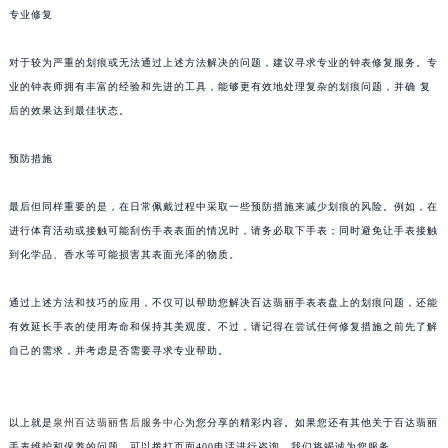
专业修复
武汉市江汉区解放大道686号世界贸易大厦38层09室（需提前预约）
南宁市青秀区金湖路59号地王大厦12楼1224室（需提前预约）
对于较为严重的划痕或无法通过上述方法解决的问题，建议寻求专业的钟表修复服务。专
合肥市蜀山区潜山路111号万象城华润大厦B座12楼03室（需提前预约）
业的钟表师拥有丰富的经验和先进的工具，能够更有效地处理复杂的划痕问题，并确 复
泉州市丰泽区宝洲路729号浦西万达中心写字楼A座7楼709室（需提前预约）
后的效果达到最佳状态。
青岛市南区山东路6号华润大厦B座22层04室（需提前预约）
预防措施
烟台市芝罘区胜利路139号万达金融中心A座907室（需提前预约）
长春市朝阳区西安大路727号中银大厦A座(旺进大厦)18层09室（需提前预约）
最后但同样重要的是，在日常佩戴过程中采取一些预防措施来减少划痕的风险。例如，在
贵阳市南明区都司高架桥路33号亨特国际金融中心14楼14D（需提前预约）
进行体育活动或接触可能刮伤手表表面的情况时，请务必取下手表；同时避免让手表接触
昆明市盘龙区北京路928号同德昆明广场写字楼10层06室（需提前预约）
到化学品、香水等可能损害其表面光泽的物质。
石家庄市长安区中山东路39号勒泰中心写字楼B座13层07室（需提前预约）
西安市碑林区南关正街88号华侨城长安国际中心E座6楼10室（需提前预约）
通过上述方法和技巧的应用，不仅可以帮助您解决百达翡丽手表表盘上的划痕问题，还能
有效延长手表的使用寿命和保持其美观度。不过，请记得在尝试任何修复措施之前先了解
海口市龙华区金贸东路5号海口华润大厦B座17层1707室（需提前预约）
自己的需求，并考虑是否需要寻求专业帮助。
唐山市路南区新华东道100号万达广场写字楼A座10层1002室（需提前预约）
台州市椒江区东海大道1800号腾达中心东1幢20楼2002室（需提前预约）
内蒙古自治区呼和浩特市玉泉区大学西街70号华润万象城写字楼（鄂尔多斯大厦）23层2326室（需提前预约）
以上就是
泉州百达翡丽售后服务中心
为您分享的精彩内容。如果您还有其他关于百达翡丽
甘肃省兰州市七里河区西津西路16号兰州中心写字楼21层2102室（需提前预约）
手表维护和保养的问题，可以拨打页面400电话进行咨询，我们将竭诚为您服务。