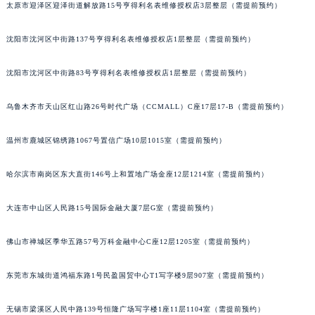
太原市迎泽区迎泽街道解放路15号亨得利名表维修授权店3层整层（需提前预约）
吉林省辽源市龙山区人民大街百达翡丽售后服务中心（需提前预约）
吉林省梅河口市新华街道梅河大街百达翡丽售后服务中心（需提前预约）
沈阳市沈河区中街路137号亨得利名表维修授权店1层整层（需提前预约）
吉林省四平市铁东区紫气大路与南九经街交汇处百达翡丽售后服务中心（需提前预约）
吉林省松原市宁江区五环大街百达翡丽售后服务中心（需提前预约）
沈阳市沈河区中街路83号亨得利名表维修授权店1层整层（需提前预约）
吉林省通化市东昌区环通乡江南大街百达翡丽售后服务中心（需提前预约）
乌鲁木齐市天山区红山路26号时代广场（CCMALL）C座17层17-B（需提前预约）
吉林省延边市延吉市解放路百达翡丽售后服务中心（需提前预约）
辽宁省鞍山市铁东区站前街百达翡丽售后服务中心（需提前预约）
温州市鹿城区锦绣路1067号置信广场10层1015室（需提前预约）
辽宁省本溪市平山区胜利路百达翡丽售后服务中心（需提前预约）
辽宁省朝阳市双塔区新华路百达翡丽售后服务中心（需提前预约）
哈尔滨市南岗区东大直街146号上和置地广场金座12层1214室（需提前预约）
辽宁省丹东市振兴区七经街百达翡丽售后服务中心（需提前预约）
大连市中山区人民路15号国际金融大厦7层G室（需提前预约）
辽宁省抚顺市新抚区东一路百达翡丽售后服务中心（需提前预约）
辽宁省阜新市海州区解放大街百达翡丽售后服务中心（需提前预约）
佛山市禅城区季华五路57号万科金融中心C座12层1205室（需提前预约）
辽宁省葫芦岛市连山区中央路百达翡丽售后服务中心（需提前预约）
辽宁省锦州市古塔区中央大街百达翡丽售后服务中心（需提前预约）
东莞市东城街道鸿福东路1号民盈国贸中心T1写字楼9层907室（需提前预约）
辽宁省辽阳市白塔区新运大街百达翡丽售后服务中心（需提前预约）
辽宁省盘锦市兴隆台区石油大街百达翡丽售后服务中心（需提前预约）
无锡市梁溪区人民中路139号恒隆广场写字楼1座11层1104室（需提前预约）