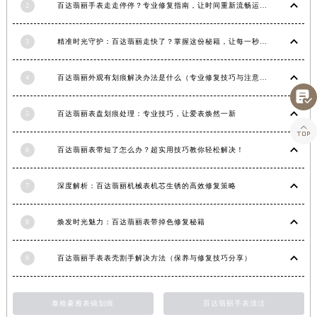
2
百达翡丽手表走走停停？专业修复指南，让时间重新流畅运行
河南省信阳市浉河区东方红大道百达翡丽售后服务中心（需提前预约）
河南省许昌市魏都区建安大道与八龙路交叉口百达翡丽售后服务中心（需提前预约）
3
精准时光守护：百达翡丽走快了？掌握这份秘籍，让每一秒都精准无误！
河南省郑州市二七区民主路10号华润大厦29层2905室百达翡丽售后服务中心（需提前预约）
河南省周口市川汇区七一路百达翡丽售后服务中心（需提前预约）
4
百达翡丽外观有划痕解决办法是什么（专业修复技巧与注意事项）
河南省驻马店市驿城区乐山大道与置地大道交叉口百达翡丽售后服务中心（需提前预约）

湖北省鄂州市鄂城区文星大道百达翡丽售后服务中心（需提前预约）
5
百达翡丽表盘划痕处理：专业技巧，让爱表焕然一新

湖北省黄冈市黄州区赤壁大道百达翡丽售后服务中心（需提前预约）
6
百达翡丽表带短了怎么办？超实用技巧教你轻松解决！
湖北省黄石市黄石港区武汉路百达翡丽售后服务中心（需提前预约）
湖北省荆门市东宝中天街步行街百达翡丽售后服务中心（需提前预约）
7
深度解析：百达翡丽机械表机芯生锈的高效修复策略
湖北省荆州市荆州区荆中路百达翡丽售后服务中心（需提前预约）
湖北省十堰市茅箭区人民北路百达翡丽售后服务中心（需提前预约）
8
焕发时光魅力：百达翡丽表带掉色修复秘籍
湖北省随州市曾都区青年路百达翡丽售后服务中心（需提前预约）
湖北省咸宁市咸安区长安大道百达翡丽售后服务中心（需提前预约）
9
百达翡丽手表表壳割手解决方法（保养与修复技巧分享）
湖北省襄阳市樊城区长虹路与人民路交叉口百达翡丽售后服务中心（需提前预约）
湖北省孝感市孝南区复兴大道百达翡丽售后服务中心（需提前预约）
泰格豪雅表镜划痕
百达翡丽手表清洁
湖北省宜昌市西陵区夷陵大道与港窑路百达翡丽售后服务中心（需提前预约）