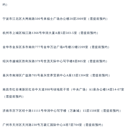
约）
苏州市苏州工业园区星港街199号苏州中心办公楼C座22层08室（需提前预约）
武汉市江汉区解放大道686号世界贸易大厦38层09室（需提前预约）
宁波市江北区大闸南路500号来福士广场办公楼20层2009室（需提前预约）
南宁市青秀区金湖路59号地王大厦12楼1224室（需提前预约）
合肥市蜀山区潜山路111号万象城华润大厦B座12楼03室（需提前预约）
杭州市上城区钱江路1366号华润大厦A座5层503-5室（需提前预约）
泉州市丰泽区宝洲路729号浦西万达中心写字楼A座7楼709室（需提前预约）
青岛市南区山东路6号华润大厦B座22层04室（需提前预约）
金华市金东区东市南街777号金华万达广场4号楼22楼2209室（需提前预约）
烟台市芝罘区胜利路139号万达金融中心A座907室（需提前预约）
绍兴市越城区胜利东路379号世茂天际中心写字楼8层805室（需提前预约）
长春市朝阳区西安大路727号中银大厦A座(旺进大厦)18层09室（需提前预约）
贵阳市南明区都司高架桥路33号亨特国际金融中心14楼14D（需提前预约）
嘉兴市南湖区广益路705号嘉兴世界贸易中心A座13层1304室（需提前预约）
昆明市盘龙区北京路928号同德昆明广场写字楼10层06室（需提前预约）
石家庄市长安区中山东路39号勒泰中心写字楼B座13层07室（需提前预约）
南昌市红谷滩新区红谷中大道998号绿地双子塔（中央广场）A1座办公楼14层14-07室
西安市碑林区南关正街88号华侨城长安国际中心E座6楼10室（需提前预约）
（需提前预约）
海口市龙华区金贸东路5号海口华润大厦B座17层1707室（需提前预约）
济南市历下区经十路11111号华润中心写字楼（万象城）15层1508室（需提前预约）
唐山市路南区新华东道100号万达广场写字楼A座10层1002室（需提前预约）
台州市椒江区东海大道1800号腾达中心东1幢20楼2002室（需提前预约）
广州市天河区天河路230号万菱汇国际中心A塔7层704室（需提前预约）
内蒙古自治区呼和浩特市玉泉区大学西街70号华润万象城写字楼（鄂尔多斯大厦）23层2326室（需提前预约）