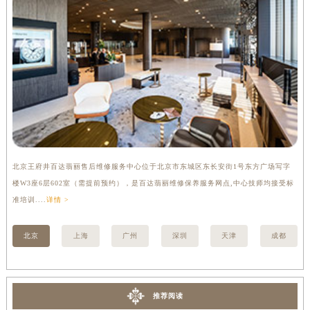
广西壮族自治区河池市金城江区金城江街道朝阳路百达翡丽售后服务中心（需提前预约）
广西壮族自治区贺州市八步区城东街道灵峰南路百达翡丽售后服务中心（需提前预约）
广西壮族自治区来宾市兴宾区桂中大道百达翡丽售后服务中心（需提前预约）
广西壮族自治区柳州市城中区中山中路百达翡丽售后服务中心（需提前预约）
广西壮族自治区钦州市钦南区金海湾东大街百达翡丽售后服务中心（需提前预约）
广西壮族自治区梧州市万秀区龙湖镇高旺路百达翡丽售后服务中心（需提前预约）
广西壮族自治区玉林市玉州区金玉路百达翡丽售后服务中心（需提前预约）
海南省儋州市儋州市那大镇兰洋北路百达翡丽售后服务中心（需提前预约）
北京王府井百达翡丽售后维修服务中心位于北京市东城区东长安街1号东方广场写字
上
海南省东方市八所镇解放西路百达翡丽售后服务中心（需提前预约）
楼W3座6层602室（需提前预约），是百达翡丽维修保养服务网点,中心技师均接受标
3
海南省琼海市嘉积镇东风路百达翡丽售后服务中心（需提前预约）
准培训....
详情 >
详情
海南省三沙市西沙区西沙群岛永兴岛北京路百达翡丽售后服务中心（需提前预约）
海南省三亚市吉阳区迎宾路百达翡丽售后服务中心（需提前预约）
北京
上海
广州
深圳
天津
成都
海南省万宁市万城镇解放路百达翡丽售后服务中心（需提前预约）
海南省文昌市文城镇教育东路百达翡丽售后服务中心（需提前预约）
海南省五指山市通什镇三月三大道百达翡丽售后服务中心（需提前预约）
推荐阅读
香港特别行政区尖沙咀区油尖旺区广东道百达翡丽售后服务中心（需提前预约）