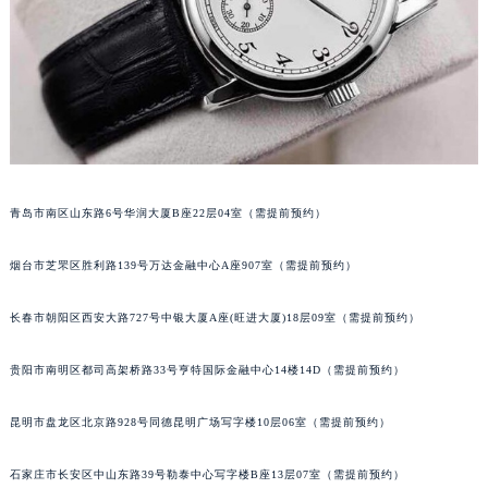
内蒙古自治区锡林郭勒盟市锡林浩特市光明街与额尔敦路交叉口百达翡丽售后服务中心（需提前预约）
内蒙古自治区兴安盟市乌兰浩特市兴安大街百达翡丽售后服务中心（需提前预约）
山西省大同市平城区迎宾街百达翡丽售后服务中心（需提前预约）
山西省晋城市城区黄华街百达翡丽售后服务中心（需提前预约）
山西省晋中市榆次区顺城街百达翡丽售后服务中心（需提前预约）
山西省临汾市尧都区解放路百达翡丽售后服务中心（需提前预约）
山西省吕梁市离石区永宁中路与建设街交叉口百达翡丽售后服务中心（需提前预约）
青岛市南区山东路6号华润大厦B座22层04室（需提前预约）
山西省朔州市朔城区怡西路与鄯阳西街交汇处百达翡丽售后服务中心（需提前预约）
山西省忻州市忻府区和平东街与七一南路交叉口百达翡丽售后服务中心（需提前预约）
烟台市芝罘区胜利路139号万达金融中心A座907室（需提前预约）
山西省阳泉市郊区平阳东街与新城大道交叉口百达翡丽售后服务中心（需提前预约）
长春市朝阳区西安大路727号中银大厦A座(旺进大厦)18层09室（需提前预约）
山西省运城市盐湖区河东街百达翡丽售后服务中心（需提前预约）
山西省长治市潞州区英雄中路百达翡丽售后服务中心（需提前预约）
贵阳市南明区都司高架桥路33号亨特国际金融中心14楼14D（需提前预约）
山西省太原市迎泽区迎泽街道解放路15号亨得利名表维修授权店3楼百达翡丽售后服务中心（需提前预约）
天津市和平区赤峰道136号天津国际金融中心26层2603室百达翡丽售后服务中心（需提前预约）
昆明市盘龙区北京路928号同德昆明广场写字楼10层06室（需提前预约）
安徽省安庆市迎江区人民路百达翡丽售后服务中心（需提前预约）
石家庄市长安区中山东路39号勒泰中心写字楼B座13层07室（需提前预约）
安徽省蚌埠市蚌山区淮河路百达翡丽售后服务中心（需提前预约）