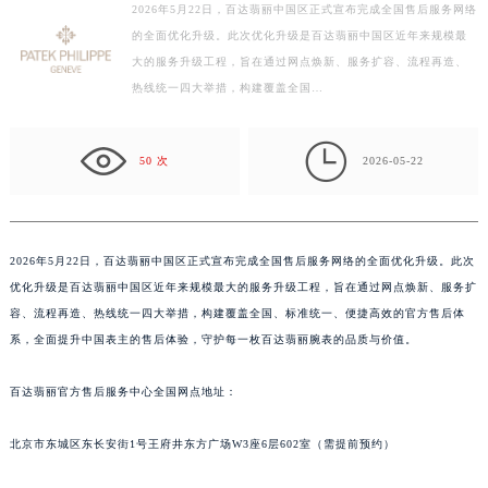
2026年5月22日，百达翡丽中国区正式宣布完成全国售后服务网络
徐州市鼓楼区淮海东路29号苏宁广场IFC国际金融中心写字楼35层3508室（需提前预约）
的全面优化升级。此次优化升级是百达翡丽中国区近年来规模最
扬州市邗江区国展路29号星耀天地写字楼1号楼18层1803室（需提前预约）
大的服务升级工程，旨在通过网点焕新、服务扩容、流程再造、
盐城市盐都区世纪大道5号盐城金融城写字楼1号楼16层1604室（需提前预约）
热线统一四大举措，构建覆盖全国…
泰州市海陵区永定东路399号置地商务中心东塔写字楼（华润万象城）17层1706室（需提前预约）
宁波市江北区大闸南路500号来福士广场办公楼20层2009室（需提前预约）

50 次
2026-05-22
杭州市上城区钱江路1366号华润大厦写字楼A座5层503-5室（需提前预约）
金华市金东区东市南街777号金华万达广场写字楼4号楼22层2209室（需提前预约）
绍兴市越城区胜利东路379号世茂天际中心写字楼8层805室（需提前预约）
2026年5月22日，百达翡丽中国区正式宣布完成全国售后服务网络的全面优化升级。此次
嘉兴市南湖区广益路705号嘉兴世界贸易中心写字楼A座13层1304室（需提前预约）
优化升级是百达翡丽中国区近年来规模最大的服务升级工程，旨在通过网点焕新、服务扩
南昌市红谷滩新区红谷中大道998号绿地双子塔（中央广场）A1座办公楼14层07室（需提前预约）
容、流程再造、热线统一四大举措，构建覆盖全国、标准统一、便捷高效的官方售后体
济南市历下区经十路11111号华润中心写字楼（万象城）15层1508室（需提前预约）
系，全面提升中国表主的售后体验，守护每一枚百达翡丽腕表的品质与价值。
广州市天河区天河路230号万菱汇国际中心写字楼A塔7层704室（需提前预约）
广州市越秀区环市东路371-375号世界贸易中心大厦南塔写字楼15层07室（需提前预约）
百达翡丽官方售后服务中心全国网点地址：
深圳市罗湖区深南东路5001号华润大厦写字楼17层1701室（需提前预约）
北京市东城区东长安街1号王府井东方广场W3座6层602室（需提前预约）
惠州市惠城区江北文昌一路7号华贸大厦写字楼1座30层05室（需提前预约）
厦门市思明区湖滨东路95号华润大厦写字楼B座11层1104室（需提前预约）