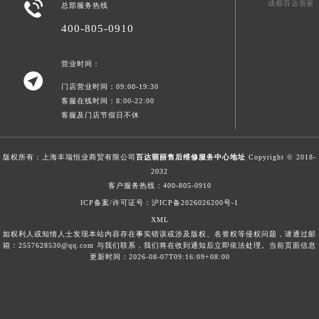

成都百达翡丽
总部服务热线
青海省果洛藏族自治州玛沁县团结路百达翡丽售后服务中心（需提前预约）
400-805-0910
青海省海北藏族自治州海晏县将军路百达翡丽售后服务中心（需提前预约）
青海省海东市乐都区滨河路百达翡丽售后服务中心（需提前预约）
营业时间：
青海省海南藏族自治州共和县青海湖大街百达翡丽售后服务中心（需提前预约）

门店营业时间：09:00-19:30
青海省海西蒙古族藏族自治州德令哈市柴达木路百达翡丽售后服务中心（需提前预约）
客服在线时间：8:00-22:00
青海省黄南藏族自治州同仁市德合隆路百达翡丽售后服务中心（需提前预约）
客服及门店节假日不休
青海省西宁市城西区海湖新区西关大道百达翡丽售后服务中心（需提前预约）
青海省玉树藏族自治州结古镇胜利路百达翡丽售后服务中心（需提前预约）
版权所有：上海丰瑞恒业商贸有限公司
百达翡丽售后维修服务中心地址
Copyright © 2018-
2032
陕西省安康市汉滨区金州路百达翡丽售后服务中心（需提前预约）
客户服务热线：
400-805-0910
陕西省宝鸡市渭滨区经二路百达翡丽售后服务中心（需提前预约）
ICP备案/许可证号：沪ICP备2026026200号-1
陕西省汉中市汉台区北大街百达翡丽售后服务中心（需提前预约）
XML
陕西省商洛市商州区州城街百达翡丽售后服务中心（需提前预约）
如权利人或知情人士发现本站内容存在事实错误或涉及版权、名誉权等侵权问题，请通过邮
箱：2557628530@qq.com 与我们联系，我们将在收到通知后立即依法处理。当前页面信息
陕西省铜川市王益区红旗街百达翡丽售后服务中心（需提前预约）
更新时间：2026-08-07T09:16:09+08:00
陕西省渭南市临渭区东风大街百达翡丽售后服务中心（需提前预约）
陕西省咸阳市秦都区沣西新城统一西路与白马河路交汇处百达翡丽售后服务中心（需提前预约）
陕西省延安市宝塔区中心街百达翡丽售后服务中心（需提前预约）