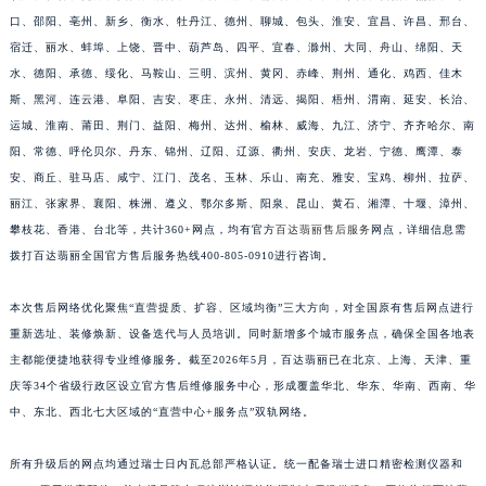
福建省莆田市城厢区霞林街道荔华东大道百达翡丽售后服务中心（需提前预约）
口、邵阳、亳州、新乡、衡水、牡丹江、德州、聊城、包头、淮安、宜昌、许昌、邢台、
宿迁、丽水、蚌埠、上饶、晋中、葫芦岛、四平、宜春、滁州、大同、舟山、绵阳、天
福建省三明市三元区东乾二路百达翡丽售后服务中心（需提前预约）
水、德阳、承德、绥化、马鞍山、三明、滨州、黄冈、赤峰、荆州、通化、鸡西、佳木
福建省漳州市龙文区步港路百达翡丽售后服务中心（需提前预约）
斯、黑河、连云港、阜阳、吉安、枣庄、永州、清远、揭阳、梧州、渭南、延安、长治、
江苏省常州市新北区龙锦路1590号现代传媒中心5号楼10层1008室百达翡丽售后服务中心（需提前预约）
运城、淮南、莆田、荆门、益阳、梅州、达州、榆林、威海、九江、济宁、齐齐哈尔、南
江苏省淮安市清江浦区淮海北路百达翡丽售后服务中心（需提前预约）
阳、常德、呼伦贝尔、丹东、锦州、辽阳、辽源、衢州、安庆、龙岩、宁德、鹰潭、泰
江苏省连云港市海州区通灌北路百达翡丽售后服务中心（需提前预约）
安、商丘、驻马店、咸宁、江门、茂名、玉林、乐山、南充、雅安、宝鸡、柳州、拉萨、
江苏省南京市秦淮区中山南路1号南京中心22层22-C1-C3室百达翡丽售后服务中心（需提前预约）
丽江、张家界、襄阳、株洲、遵义、鄂尔多斯、阳泉、昆山、黄石、湘潭、十堰、漳州、
攀枝花、香港、台北等，共计360+网点，均有官方
百达翡丽售后服务
网点，详细信息需
江苏省宿迁市宿城区西湖路百达翡丽售后服务中心（需提前预约）
拨打百达翡丽全国官方售后服务热线400-805-0910进行咨询。
江苏省泰州市海陵区永定东路399号置地商务中心东塔（华润万象城）17层1706室百达翡丽售后服务中心（需提前预约）
江苏省徐州市鼓楼区淮海东路29号苏宁广场IFC国际金融中心35层3508室百达翡丽售后服务中心（需提前预约）
本次售后网络优化聚焦“直营提质、扩容、区域均衡”三大方向，对全国原有售后网点进行
江苏省盐城市盐都区世纪大道5号盐城金融城写字楼1号楼16层1604室百达翡丽售后服务中心（需提前预约）
重新选址、装修焕新、设备迭代与人员培训。同时新增多个城市服务点，确保全国各地表
江苏省扬州市邗江区国展路29号星耀天地写字楼1号楼18层1803室百达翡丽售后服务中心（需提前预约）
主都能便捷地获得专业维修服务。截至2026年5月，百达翡丽已在北京、上海、天津、重
江苏省镇江市京口区中山东路百达翡丽售后服务中心（需提前预约）
庆等34个省级行政区设立官方售后维修服务中心，形成覆盖华北、华东、华南、西南、华
中、东北、西北七大区域的“直营中心+服务点”双轨网络。
江西省抚州市临川区赣东大道百达翡丽售后服务中心（需提前预约）
江西省赣州市章贡区文清路百达翡丽售后服务中心（需提前预约）
所有升级后的网点均通过瑞士日内瓦总部严格认证。统一配备瑞士进口精密检测仪器和
江西省吉安市吉州区井冈山大道百达翡丽售后服务中心（需提前预约）