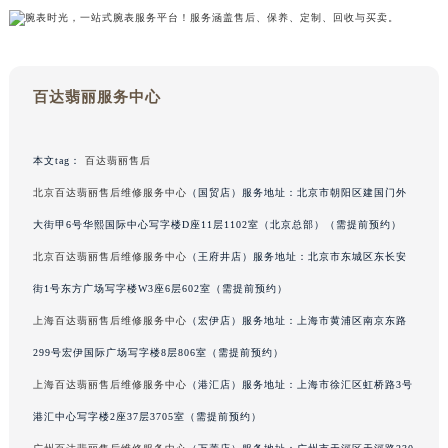
山东省威海市环翠区新威海路89号振华商厦一楼名表维修百达翡丽售后服务中心（需提前预约）
山东省潍坊市奎文区东风东街百达翡丽售后服务中心（需提前预约）
山东省枣庄市滕州市北辛路与善国路交叉口百达翡丽售后服务中心（需提前预约）
百达翡丽服务中心
山东省淄博市张店区金晶大道百达翡丽售后服务中心（需提前预约）
上海市黄浦区南京东路299号宏伊国际广场写字楼8层806室百达翡丽售后服务中心（需提前预约）
上海市徐汇区虹桥路3号港汇中心2座37层3705室百达翡丽售后服务中心（需提前预约）
本文tag：
百达翡丽售后
浙江省杭州市上城区钱江路1366号华润大厦A座5层503-5室百达翡丽售后服务中心（需提前预约）
北京百达翡丽售后维修服务中心
（国贸店）服务地址：北京市朝阳区建国门外
浙江省湖州市吴兴区劳动路百达翡丽售后服务中心（需提前预约）
大街甲6号华熙国际中心写字楼D座11层1102室（北京总部）（需提前预约）
浙江省嘉兴市南湖区广益路705号嘉兴世界贸易中心A座13层1304室百达翡丽售后服务中心（需提前预约）
北京百达翡丽售后维修服务中心
（王府井店）服务地址：北京市东城区东长安
浙江省金华市金东区东市南街777号金华万达广场4号楼22楼2209室百达翡丽售后服务中心（需提前预约）
街1号东方广场写字楼W3座6层602室（需提前预约）
浙江省丽水市莲都区解放街百达翡丽售后服务中心（需提前预约）
上海百达翡丽售后维修服务中心
（宏伊店）服务地址：上海市黄浦区南京东路
浙江省宁波市江北区大闸南路500号来福士广场办公楼20层2009室百达翡丽售后服务中心（需提前预约）
299号宏伊国际广场写字楼8层806室（需提前预约）
浙江省衢州市柯城区上街百达翡丽售后服务中心（需提前预约）
浙江省绍兴市越城区胜利东路379号世茂天际中心写字楼8层805室百达翡丽售后服务中心（需提前预约）
上海百达翡丽售后维修服务中心
（港汇店）服务地址：上海市徐汇区虹桥路3号
浙江省舟山市定海区解放东路百达翡丽售后服务中心（需提前预约）
港汇中心写字楼2座37层3705室（需提前预约）
澳门特别行政区大堂区议事亭前地（新马路）百达翡丽售后服务中心（需提前预约）