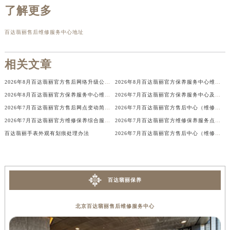
了解更多
广东省梅州市梅江区金燕大道百达翡丽售后服务中心（需提前预约）
广东省清远市清城区湖西路百达翡丽售后服务中心（需提前预约）
百达翡丽售后维修服务中心地址
广东省汕头市龙湖区长平路百达翡丽售后服务中心（需提前预约）
广东省汕尾市城区香洲街道园林社区翠园街百达翡丽售后服务中心（需提前预约）
相关文章
广东省韶关市武江区芙蓉新区与老城中心交汇处百达翡丽售后服务中心（需提前预约）
广东省深圳市罗湖区深南东路5001号华润大厦17层1701室百达翡丽售后服务中心（需提前预约）
2026年8月百达翡丽官方售后网络升级公告（迁址+新增）
2026年8月百达翡丽官方保养服务中心维修点搬迁新开补充详情文件
2026年8月百达翡丽官方保养服务中心维修点搬迁及增设方案
2026年7月百达翡丽官方保养服务中心及维修点迁移新设补充公告原文发布
广东省阳江市江城区东风一路百达翡丽售后服务中心（需提前预约）
2026年7月百达翡丽官方售后网点变动简明手册（迁址+新增）
2026年7月百达翡丽官方售后中心（维修）迁址及保养点新增补充说明原文
广东省云浮市云城区金山路百达翡丽售后服务中心（需提前预约）
2026年7月百达翡丽官方维修保养综合服务网最终迁址及新增网点最终速报确认
2026年7月百达翡丽官方维修保养服务点地址变动及新增速查文本
广东省湛江市赤坎区观海北路百达翡丽售后服务中心（需提前预约）
百达翡丽手表外观有划痕处理办法
2026年7月百达翡丽官方售后中心（维修保养）网点迁移及增设补充速报文件发布
广东省肇庆市端州区信安大道与砚都大道交汇处百达翡丽售后服务中心（需提前预约）
广西壮族自治区百色市右江区中山二路百达翡丽售后服务中心（需提前预约）
广西壮族自治区北海市海城区北京路百达翡丽售后服务中心（需提前预约）
百达翡丽保养
广西壮族自治区崇左市江州区石景林街道友谊大道与丽川路交汇处百达翡丽售后服务中心（需提前预约）
广西壮族自治区防城港市港口区金花茶大道百达翡丽售后服务中心（需提前预约）
北京百达翡丽售后维修服务中心
广西壮族自治区贵港市港北区港城街道布山大道与仙衣路交叉口百达翡丽售后服务中心（需提前预约）
广西壮族自治区桂林市秀峰区红岭路百达翡丽售后服务中心（需提前预约）