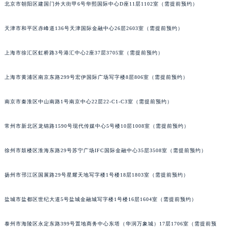
北京市朝阳区建国门外大街甲6号华熙国际中心D座11层1102室（需提前预约）
福州市鼓楼区五四路128-1号恒力城写字楼15层03室（需提前预约）
成都市锦江区人民东路6号SAC东原中心写字楼24层2406B室（需提前预约）
天津市和平区赤峰道136号天津国际金融中心26层2603室（需提前预约）
重庆市江北区观音桥步行街2号融恒时代广场写字楼9层902室（需提前预约）
长沙市芙蓉区定王台街道建湘路393号世茂环球金融中心写字楼（芙蓉广场）10层13室（需提前预约）
上海市徐汇区虹桥路3号港汇中心2座37层3705室（需提前预约）
郑州市二七区铭功路10号华润大厦写字楼29层2905室（需提前预约）
上海市黄浦区南京东路299号宏伊国际广场写字楼8层806室（需提前预约）
太原市迎泽区解放路15号亨得利名表服务中心（品牌授权店）3层整层（需提前预约）
沈阳市沈河区中街路137号亨得利名表服务中心（品牌授权店）1层整层（需提前预约）
南京市秦淮区中山南路1号南京中心22层22-C1-C3室（需提前预约）
沈阳市沈河区中街路83号亨得利名表服务中心（品牌授权店）1层整层（需提前预约）
乌鲁木齐市天山区红山路26号时代广场（CCMALL）C座17层17-B（需提前预约）
常州市新北区龙锦路1590号现代传媒中心5号楼10层1008室（需提前预约）
温州市鹿城区锦绣路1067号置信广场10层1015室（需提前预约）
徐州市鼓楼区淮海东路29号苏宁广场IFC国际金融中心35层3508室（需提前预约）
哈尔滨市道里区友谊西路600号富力中心T2座写字楼29层03室（需提前预约）
大连市中山区人民路15号国际金融大厦7层G室（需提前预约）
扬州市邗江区国展路29号星耀天地写字楼1号楼18层1803室（需提前预约）
佛山市禅城区季华五路57号万科金融中心C座12层1205室（需提前预约）
东莞市东城街道鸿福东路1号民盈国贸中心T1写字楼9层907室（需提前预约）
盐城市盐都区世纪大道5号盐城金融城写字楼1号楼16层1604室（需提前预约）
无锡市梁溪区人民中路139号恒隆广场写字楼1座11层1104室（需提前预约）
南通市崇川区工农路57号圆融广场写字楼16层1603室（需提前预约）
泰州市海陵区永定东路399号置地商务中心东塔（华润万象城）17层1706室（需提前预