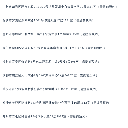
甘肃省兰州市七里河区西津西路16号兰州中心写字楼21层2102室（需提前预约）
广州市越秀区环市东路371-375号世界贸易中心大厦南塔15层1507室（需提前预约）
重庆市解放碑渝中区民权路28号英利国际金融中心写字楼20层01室（需提前预约）
深圳市罗湖区深南东路5001号华润大厦17层1701室（需提前预约）
黑龙江省大庆市萨尔图区会战大街百达翡丽售后服务中心（需提前预约）
黑龙江省鹤岗市向阳区红军路百达翡丽售后服务中心（需提前预约）
惠州市惠城区江北文昌一路7号华贸大厦1座30层3005室（需提前预约）
黑龙江省黑河市爱辉区中央街百达翡丽售后服务中心（需提前预约）
黑龙江省鸡西市鸡冠区红军路百达翡丽售后服务中心（需提前预约）
厦门市思明区湖滨东路95号万象城华润大厦B座11层1104室（需提前预约）
黑龙江省佳木斯市向阳区长安路百达翡丽售后服务中心（需提前预约）
黑龙江省牡丹江市东安区太平路百达翡丽售后服务中心（需提前预约）
福州市晋安区竹屿路6号东二环泰禾广场2号楼5层509室（需提前预约）
黑龙江省七台河市桃山区大同街百达翡丽售后服务中心（需提前预约）
成都市锦江区人民东路6号SAC东原中心24层2406B室（需提前预约）
黑龙江省齐齐哈尔市龙沙区龙华路百达翡丽售后服务中心（需提前预约）
黑龙江省双鸭山市尖山区新兴大街百达翡丽售后服务中心（需提前预约）
重庆市江北区观音桥步行街2号融恒时代广场9层902室（需提前预约）
黑龙江省绥化市北林区新华街与康庄路交叉口百达翡丽售后服务中心（需提前预约）
黑龙江省伊春市伊美区通河路百达翡丽售后服务中心（需提前预约）
长沙市芙蓉区建湘路393号世茂环球金融中心写字楼10层1013室（需提前预约）
吉林省白城市洮北区明仁南街百达翡丽售后服务中心（需提前预约）
郑州市二七区民主路10号华润大厦29层2905室（需提前预约）
吉林省白山市浑江区浑江大街百达翡丽售后服务中心（需提前预约）
吉林省吉林市船营区河南街百达翡丽售后服务中心（需提前预约）