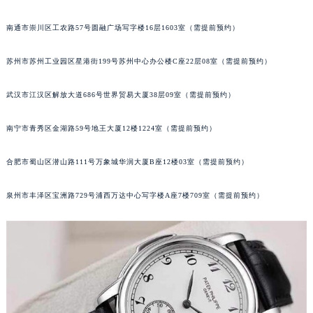
辽宁省铁岭市银州区南马路百达翡丽售后服务中心（需提前预约）
南通市崇川区工农路57号圆融广场写字楼16层1603室（需提前预约）
辽宁省营口市站前区市府路与渤海大街交叉口百达翡丽售后服务中心（需提前预约）
辽宁省沈阳市沈河区中街路137号亨得利名表维修授权店1楼百达翡丽售后服务中心（需提前预约）
苏州市苏州工业园区星港街199号苏州中心办公楼C座22层08室（需提前预约）
辽宁省沈阳市沈河区中街路83号亨得利名表维修授权店1楼百达翡丽售后服务中心（需提前预约）
北京市朝阳区建国门外大街甲6号华熙国际中心D座11层1102室百达翡丽售后服务中心（北京总部）（需提前预约）
武汉市江汉区解放大道686号世界贸易大厦38层09室（需提前预约）
北京市东城区东长安街1号王府井东方广场W3座6层602室百达翡丽售后服务中心（需提前预约）
南宁市青秀区金湖路59号地王大厦12楼1224室（需提前预约）
河北省保定市竞秀区朝阳北大街北国先天下百达翡丽售后服务中心（需提前预约）
内蒙古自治区阿拉善盟市左旗土尔扈特大街百达翡丽售后服务中心（需提前预约）
合肥市蜀山区潜山路111号万象城华润大厦B座12楼03室（需提前预约）
内蒙古自治区巴彦淖尔市临河区新华街百达翡丽售后服务中心（需提前预约）
内蒙古自治区包头市青山区幸福路甲3号王府井百货名表维修百达翡丽售后服务中心（需提前预约）
泉州市丰泽区宝洲路729号浦西万达中心写字楼A座7楼709室（需提前预约）
内蒙古自治区赤峰市红山区哈达街百达翡丽售后服务中心（需提前预约）
内蒙古自治区鄂尔多斯市东胜区伊金霍洛街百达翡丽售后服务中心（需提前预约）
内蒙古自治区呼伦贝尔市海拉尔区中央街百达翡丽售后服务中心（需提前预约）
内蒙古自治区通辽市科尔沁区明仁大街百达翡丽售后服务中心（需提前预约）
内蒙古自治区乌海市海勃湾区人民南路百达翡丽售后服务中心（需提前预约）
内蒙古自治区乌兰察布市集宁区恩和大街百达翡丽售后服务中心（需提前预约）