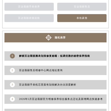
湖南省常德市武陵区人民路百达翡丽售后服务中心（需提前预约）
百达翡丽手表保养
百达翡丽售后
湖南省郴州市北湖区国庆北路百达翡丽售后服务中心（需提前预约）
百达翡丽表镜划痕
泰格豪雅
湖南省衡阳市雁峰区解放路百达翡丽售后服务中心（需提前预约）
湖南省怀化市鹤城区迎丰中路百达翡丽售后服务中心（需提前预约）
湖南省娄底市娄星区长青街百达翡丽售后服务中心（需提前预约）
随机推荐
湖南省邵阳市双清区东风路百达翡丽售后服务中心（需提前预约）
湖南省湘潭市雨湖区莲城大道百达翡丽售后服务中心（需提前预约）
湖南省益阳市赫山区桃花仑路百达翡丽售后服务中心（需提前预约）
1
解锁百达翡丽腕表划痕修复秘籍：低调优雅的秘密保养指南
湖南省永州市冷水滩区永州大道与中兴路交叉口百达翡丽售后服务中心（需提前预约）
湖南省岳阳市岳阳楼区东茅岭路百达翡丽售后服务中心（需提前预约）
2
百达翡丽售后维修中心网点地址查询
湖南省张家界市永定区解放路百达翡丽售后服务中心（需提前预约）
湖南省长沙市芙蓉区建湘路393号世茂环球金融中心写字楼10层1013室百达翡丽售后服务中心（需提前预约）
3
百达翡丽手表机芯里面有划痕解决办法深度解析
湖南省株洲市芦淞区建设南路百达翡丽售后服务中心（需提前预约）
甘肃省白银市白银区北京路百达翡丽售后服务中心（需提前预约）
4
2026年5月百达翡丽官方维修保养综合服务点迁址及新增网点快速参考
甘肃省定西市安定区解放路百达翡丽售后服务中心（需提前预约）
甘肃省敦煌市沙州镇阳关中路百达翡丽售后服务中心（需提前预约）