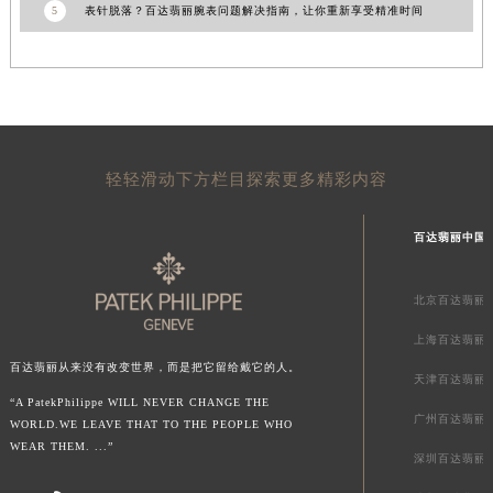
5
表针脱落？百达翡丽腕表问题解决指南，让你重新享受精准时间
甘肃省合作市人民街百达翡丽售后服务中心（需提前预约）
甘肃省嘉峪关市雄关区新华中路百达翡丽售后服务中心（需提前预约）
甘肃省金昌市金川区北京路百达翡丽售后服务中心（需提前预约）
甘肃省酒泉市肃州区西大街百达翡丽售后服务中心（需提前预约）
甘肃省临夏市城南街道团结路百达翡丽售后服务中心（需提前预约）
甘肃省陇南市武都区人民路百达翡丽售后服务中心（需提前预约）
轻轻滑动下方栏目探索更多精彩内容
甘肃省平凉市崆峒区西大街百达翡丽售后服务中心（需提前预约）
甘肃省庆阳市西峰区南大街百达翡丽售后服务中心（需提前预约）
百达翡丽中国
甘肃省天水市秦州区民主路百达翡丽售后服务中心（需提前预约）
甘肃省武威市凉州区迎宾路百达翡丽售后服务中心（需提前预约）
北京百达翡丽
甘肃省张掖市甘州区民乐北路百达翡丽售后服务中心（需提前预约）
上海百达翡丽
宁夏回族自治区固原市原州区文化街百达翡丽售后服务中心（需提前预约）
百达翡丽从来没有改变世界，而是把它留给戴它的人。
天津百达翡丽
宁夏回族自治区石嘴山市大武口区贺兰山路百达翡丽售后服务中心（需提前预约）
“A PatekPhilippe WILL NEVER CHANGE THE
广州百达翡丽
宁夏回族自治区吴忠市利通区开元大道百达翡丽售后服务中心（需提前预约）
WORLD.WE LEAVE THAT TO THE PEOPLE WHO
WEAR THEM. ...”
宁夏回族自治区银川市兴庆区新华东路97号新百中心C馆一层C1-18号商铺百达翡丽售后服务中心（需提前预约）
深圳百达翡丽
宁夏回族自治区中卫市沙坡头区鼓楼东街百达翡丽售后服务中心（需提前预约）