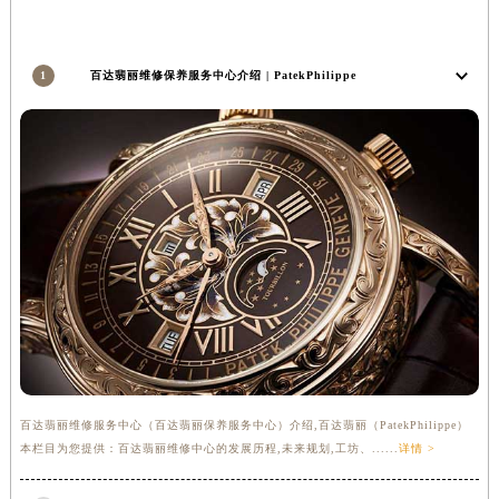
香港特别行政区金钟区中西区金钟道百达翡丽售后服务中心（需提前预约）
香港特别行政区九龙区油尖旺区弥敦道百达翡丽售后服务中心（需提前预约）
1
百达翡丽维修保养服务中心介绍 | PatekPhilippe
香港特别行政区铜锣湾区湾仔区轩尼诗道百达翡丽售后服务中心（需提前预约）
河南省安阳市文峰区解放大道百达翡丽售后服务中心（需提前预约）
河南省鹤壁市淇滨区九州路百达翡丽售后服务中心（需提前预约）
河南省济源市沁园街道济水大道百达翡丽售后服务中心（需提前预约）
河南省焦作市解放区解放路百达翡丽售后服务中心（需提前预约）
河南省开封市鼓楼区中山路百达翡丽售后服务中心（需提前预约）
河南省洛阳市西工区中州中路与解放路交叉口百达翡丽售后服务中心（需提前预约）
河南省漯河市源汇区交通路百达翡丽售后服务中心（需提前预约）
河南省南阳市宛城区范蠡东路与南都路交叉口百达翡丽售后服务中心（需提前预约）
河南省平顶山市卫东区建设路百达翡丽售后服务中心（需提前预约）
河南省濮阳市大华龙区开州路绿城路交叉口百达翡丽售后服务中心（需提前预约）
百达翡丽维修服务中心（百达翡丽保养服务中心）介绍,百达翡丽（PatekPhilippe）
河南省三门峡市湖滨区和平路百达翡丽售后服务中心（需提前预约）
本栏目为您提供：百达翡丽维修中心的发展历程,未来规划,工坊、......
详情 >
河南省商丘市梁园区神火大道百达翡丽售后服务中心（需提前预约）
河南省新乡市红旗区人民路百达翡丽售后服务中心（需提前预约）