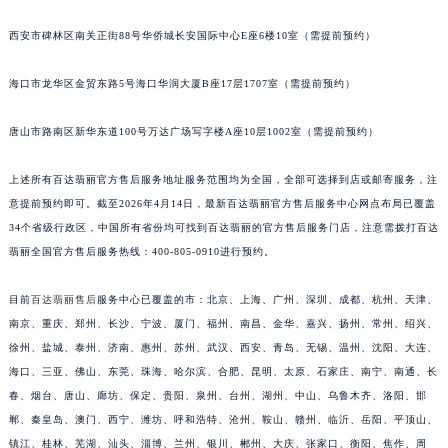
安徽省亳州市谯城区魏武大道百达翡丽售后服务中心（需提前预约）
西安市碑林区南关正街88号华侨城长安国际中心E座6楼10室（需提前预约）
安徽省池州市贵池区长江路百达翡丽售后服务中心（需提前预约）
安徽省滁州市琅琊区南谯北路百达翡丽售后服务中心（需提前预约）
海口市龙华区金贸东路5号海口华润大厦B座17层1707室（需提前预约）
安徽省阜阳市颍州区颍州北路百达翡丽售后服务中心（需提前预约）
安徽省淮北市相山区淮海路百达翡丽售后服务中心（需提前预约）
唐山市路南区新华东道100号万达广场写字楼A座10层1002室（需提前预约）
安徽省淮南市田家庵区国庆中路百达翡丽售后服务中心（需提前预约）
上述所有百达翡丽官方售后服务地址服务范围均为全国，全部可选择到店或邮寄服务，注
安徽省黄山市屯溪区黄山西路百达翡丽售后服务中心（需提前预约）
意提前预约即可。截至2026年4月14日，最新百达翡丽官方售后服务中心网点布局已覆盖
安徽省六安市金安区解放中路百达翡丽售后服务中心（需提前预约）
34个省级行政区，中国所有省份均可找到百达翡丽的官方售后服务门店，注意需拨打百达
安徽省马鞍山市雨山区湖南西路百达翡丽售后服务中心（需提前预约）
翡丽全国官方售后服务热线：400-805-0910进行预约。
安徽省宿州市埇桥区人民中路百达翡丽售后服务中心（需提前预约）
安徽省铜陵市铜官区石城大道百达翡丽售后服务中心（需提前预约）
目前
百达翡丽售后
服务中心已覆盖的市：北京、上海、广州、深圳、成都、杭州、天津、
南京、重庆、郑州、长沙、宁波、厦门、福州、南昌、金华、嘉兴、扬州、常州、绍兴、
安徽省芜湖市镜湖区中山路步行街百达翡丽售后服务中心（需提前预约）
徐州、盐城、泰州、济南、惠州、苏州、武汉、西安、青岛、无锡、温州、沈阳、大连、
安徽省宣城市宣州区叠嶂西路百达翡丽售后服务中心（需提前预约）
海口、三亚、佛山、东莞、珠海、哈尔滨、合肥、昆明、太原、石家庄、南宁、南通、长
福建省龙岩市新罗区九一南路百达翡丽售后服务中心（需提前预约）
春、烟台、唐山、廊坊、保定、贵阳、泉州、台州、湖州、中山、乌鲁木齐、洛阳、邯
福建省南平市建阳区人民西路百达翡丽售后服务中心（需提前预约）
郸、秦皇岛、澳门、西宁、潍坊、呼和浩特、沧州、鞍山、赣州、临沂、岳阳、平顶山、
福建省宁德市蕉城区天湖东路百达翡丽售后服务中心（需提前预约）
镇江、桂林、芜湖、汕头、淄博、兰州、银川、郴州、大庆、张家口、衡阳、焦作、周