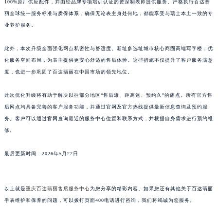
100%原厂供应配件，并由经品牌专项培训认证的资深制表师提供服务。严格执行百达翡
江西省景德镇市珠山区珠山中路百达翡丽售后服务中心（需提前预约）
丽全球统一服务标准与质保体系，确保无论表主身处何地，都能享受与瑞士本土一致的专
江西省九江市浔阳区浔阳路百达翡丽售后服务中心（需提前预约）
业养护服务。
江西省南昌市红谷滩新区红谷中大道998号绿地双子塔（中央广场）A1座办公楼14层1407室百达翡丽售后服务中心（需提前预约）
此外，本次升级全面强化网点私密性与舒适度。新址多选址城市核心商圈高端写字楼，优
江西省萍乡市安源区萍安北大道与康庄路交叉口百达翡丽售后服务中心（需提前预约）
化服务空间布局，为表主提供更安心舒适的售后体验。这些措施不仅提升了客户服务满意
江西省上饶市信州区滨江西路百达翡丽售后服务中心（需提前预约）
度，也进一步巩固了百达翡丽在中国市场的领先地位。
江西省新余市渝水区北湖西路百达翡丽售后服务中心（需提前预约）
江西省宜春市袁州区中山中路百达翡丽售后服务中心（需提前预约）
此次优化升级将有助于解决以往部分地区“售后难、距离远、预约久”的痛点。所有官方售
江西省鹰潭市月湖区胜利东路百达翡丽售后服务中心（需提前预约）
后网点均具备完善的客户服务功能，并通过官网及官方热线提供最新信息查询及预约服
山东省德州市德城区东风中路百达翡丽售后服务中心（需提前预约）
务。客户可以通过官网查询最近的服务中心位置和联系方式，并根据自身需求进行预约维
修。
山东省东营市东营区济南路百达翡丽售后服务中心（需提前预约）
山东省济南市历下区经十路11111号华润中心写字楼（万象城）15层1508室百达翡丽售后服务中心（需提前预约）
最后更新时间：2026年5月22日
山东省济宁市任城区太白楼路百达翡丽售后服务中心（需提前预约）
山东省莱芜市文化南路8号银座商城名表维修一楼名表维修百达翡丽售后服务中心（需提前预约）
山东省临沂市兰山区解放路百达翡丽售后服务中心（需提前预约）
以上就是
重庆百达翡丽售后服务中心
为您分享的精彩内容。如果您还有其他关于百达翡丽
山东省日照市东港区烟台路百达翡丽售后服务中心（需提前预约）
手表维护和保养的问题，可以拨打页面400电话进行咨询，我们将竭诚为您服务。
山东省泰安市泰山区财源街道泰山大街百达翡丽售后服务中心（需提前预约）