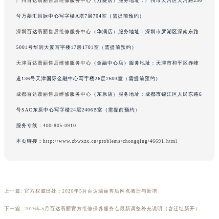
广州百达翡丽售后维修服务中心
（万菱店）服务地址：广州市天河区天河路230
澳门特别行政区风顺堂区南湾大马路百达翡丽售后服务中心（需提前预约）
号万菱汇国际中心写字楼A塔7层704室（需提前预约）
澳门特别行政区花地玛堂区关闸广场百达翡丽售后服务中心（需提前预约）
深圳百达翡丽售后维修服务中心
（华润店）服务地址：深圳市罗湖区深南东路
澳门特别行政区花王堂区大三巴商圈百达翡丽售后服务中心（需提前预约）
5001号华润大厦写字楼17层1701室（需提前预约）
澳门特别行政区嘉模堂区官也街百达翡丽售后服务中心（需提前预约）
天津百达翡丽售后维修服务中心
（金融中心店）服务地址：天津市和平区赤峰
澳门省路氹城市金光大道百达翡丽售后服务中心（需提前预约）
澳门特别行政区望德堂区塔石广场百达翡丽售后服务中心（需提前预约）
道136号天津国际金融中心写字楼26层2603室（需提前预约）
福建省福州市鼓楼区五四路128-1号恒力城写字楼15层03室百达翡丽售后服务中心（需提前预约）
成都百达翡丽售后维修服务中心
（东原店）服务地址：成都市锦江区人民东路6
福建省厦门市思明区湖滨东路95号万象城华润大厦B座11层1104室百达翡丽售后服务中心（需提前预约）
号SAC东原中心写字楼24层2406B室（需提前预约）
广东省潮州市潮安区新风路与潮汕路交汇处百达翡丽售后服务中心（需提前预约）
服务专线：
400-805-0910
广东省广州市天河区天河路230号万菱汇国际中心A塔7层704室百达翡丽售后服务中心（需提前预约）
本页链接：
http://www.zbwxzx.cn/problems/chongqing/46691.html
广东省广州市越秀区环市东路371-375号世界贸易中心大厦南塔15层1507室百达翡丽售后服务中心（需提前预约）
广东省河源市源城区越王大道百达翡丽售后服务中心（需提前预约）
广东省惠州市惠城区江北文昌一路7号华贸大厦1座30层3005室百达翡丽售后服务中心（需提前预约）
广东省江门市蓬江区广场西路百达翡丽售后服务中心（需提前预约）
上一篇:
官方权威出处：2026年5月百达翡丽售后网点搬迁与新增
广东省揭阳市榕城进贤门步行街百达翡丽售后服务中心（需提前预约）
下一篇:
2026年5月百达翡丽官方维修保养服务点最新调整补充说明（含迁址新开）
广东省茂名市电白区水东街道迎宾大道百达翡丽售后服务中心（需提前预约）