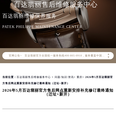
百达翡丽售后维修服务中心
百达翡丽维修保养服务
PATEK PHILIPPE MAINTENANCE CENTER
2026年8月百达翡丽中国区售后服务网络优化升级公告
2026年8月百达翡丽全国官方售后客户服务热线：400-805-0910
▲
官网公告>
百达翡丽官方全国统一服务热线400-805-0910，服务覆盖中国大陆、香港、澳门、台湾全部区域（非大陆需加拨“+86”）
▼
2026年8月百达翡丽售后服务中心最新网点地址：
北京市朝阳区建国门外大街甲6号华熙国际中心写字楼D座11层1102室（北京总部）（需提前预约）
当前位置：
百达翡丽售后维修服务中心
>
问题/知识/资讯
>
重庆
> 2026年5月百达翡丽官
北京市东城区东长安街1号东方广场写字楼W3座6层602室（需提前预约）
方售后网点重新安排补充修订最终通知（迁址+新开）
天津市和平区赤峰道136号天津国际金融中心写字楼26层2603室（需提前预约）
2026年5月百达翡丽官方售后网点重新安排补充修订最终通知
上海市徐汇区虹桥路3号港汇中心写字楼2座37层3705室（需提前预约）
（迁址+新开）
上海市黄浦区南京东路299号宏伊国际广场写字楼8层806室（需提前预约）
南京市秦淮区中山南路1号（新街口）南京中心写字楼22层C1-1室（需提前预约）
常州市新北区龙锦路1590号现代传媒中心写字楼5号楼10层1008室（需提前预约）