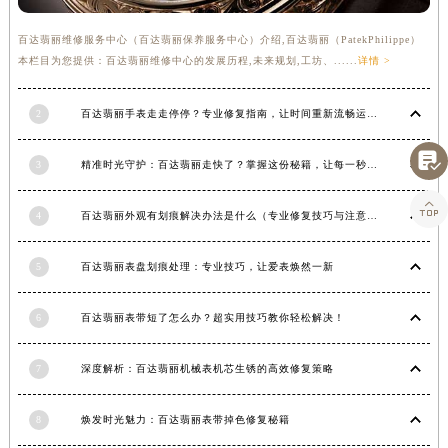
百达翡丽维修服务中心（百达翡丽保养服务中心）介绍,百达翡丽（PatekPhilippe）
本栏目为您提供：百达翡丽维修中心的发展历程,未来规划,工坊、......
详情 >
2
百达翡丽手表走走停停？专业修复指南，让时间重新流畅运行

3
精准时光守护：百达翡丽走快了？掌握这份秘籍，让每一秒都精准无误！

4
百达翡丽外观有划痕解决办法是什么（专业修复技巧与注意事项）
5
百达翡丽表盘划痕处理：专业技巧，让爱表焕然一新
6
百达翡丽表带短了怎么办？超实用技巧教你轻松解决！
7
深度解析：百达翡丽机械表机芯生锈的高效修复策略
8
焕发时光魅力：百达翡丽表带掉色修复秘籍