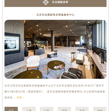
百达翡丽保养
北京百达翡丽售后维修服务中心
北京王府井百达翡丽售后维修服务中心位于北京市东城区东长安街1号东方广场写字
上
楼W3座6层602室（需提前预约），是百达翡丽维修保养服务网点,中心技师均接受标
3
准培训....
详情 >
详情