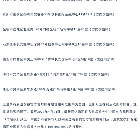
长春市朝阳区西安大路727号中银大厦A座(旺进大厦)18层09室（需提前预约）
贵阳市南明区都司高架桥路33号亨特国际金融中心14楼14D（需提前预约）
昆明市盘龙区北京路928号同德昆明广场写字楼10层06室（需提前预约）
石家庄市长安区中山东路39号勒泰中心写字楼B座13层07室（需提前预约）
西安市碑林区南关正街88号华侨城长安国际中心E座6楼10室（需提前预约）
海口市龙华区金贸东路5号海口华润大厦B座17层1707室（需提前预约）
唐山市路南区新华东道100号万达广场写字楼A座10层1002室（需提前预约）
上述所有百达翡丽官方售后服务地址服务范围均为全国，全部可选择到店或邮寄服务，注
意提前预约即可。截至2026年4月14日，最新百达翡丽官方售后服务中心网点布局已覆盖
34个省级行政区，中国所有省份均可找到百达翡丽的官方售后服务门店，注意需拨打百达
翡丽全国官方售后服务热线：400-805-0910进行预约。