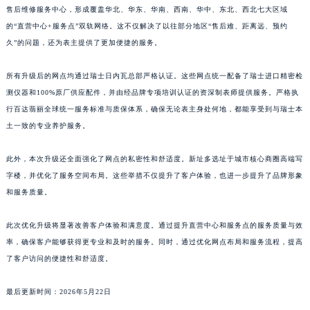
截至2026年5月22日，百达翡丽已在北京、上海、天津、重庆等34个省级行政区设立官方
售后维修服务中心，形成覆盖华北、华东、华南、西南、华中、东北、西北七大区域
的“直营中心+服务点”双轨网络。这不仅解决了以往部分地区“售后难、距离远、预约
久”的问题，还为表主提供了更加便捷的服务。
所有升级后的网点均通过瑞士日内瓦总部严格认证。这些网点统一配备了瑞士进口精密检
测仪器和100%原厂供应配件，并由经品牌专项培训认证的资深制表师提供服务。严格执
行百达翡丽全球统一服务标准与质保体系，确保无论表主身处何地，都能享受到与瑞士本
土一致的专业养护服务。
此外，本次升级还全面强化了网点的私密性和舒适度。新址多选址于城市核心商圈高端写
字楼，并优化了服务空间布局。这些举措不仅提升了客户体验，也进一步提升了品牌形象
和服务质量。
此次优化升级将显著改善客户体验和满意度。通过提升直营中心和服务点的服务质量与效
率，确保客户能够获得更专业和及时的服务。同时，通过优化网点布局和服务流程，提高
了客户访问的便捷性和舒适度。
最后更新时间：2026年5月22日