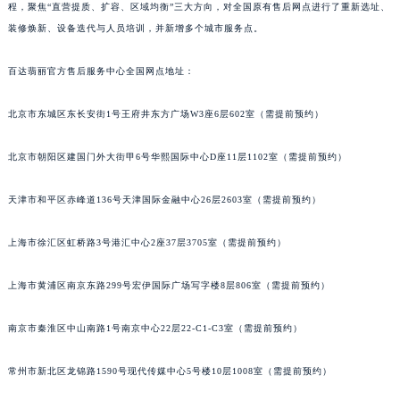
准统一、便捷高效的官方售后体系。这是百达翡丽中国区近年来规模最大的服务升级工
程，聚焦“直营提质、扩容、区域均衡”三大方向，对全国原有售后网点进行了重新选址、
装修焕新、设备迭代与人员培训，并新增多个城市服务点。
百达翡丽官方售后服务中心全国网点地址：
北京市东城区东长安街1号王府井东方广场W3座6层602室（需提前预约）
北京市朝阳区建国门外大街甲6号华熙国际中心D座11层1102室（需提前预约）
天津市和平区赤峰道136号天津国际金融中心26层2603室（需提前预约）
上海市徐汇区虹桥路3号港汇中心2座37层3705室（需提前预约）
上海市黄浦区南京东路299号宏伊国际广场写字楼8层806室（需提前预约）
南京市秦淮区中山南路1号南京中心22层22-C1-C3室（需提前预约）
常州市新北区龙锦路1590号现代传媒中心5号楼10层1008室（需提前预约）