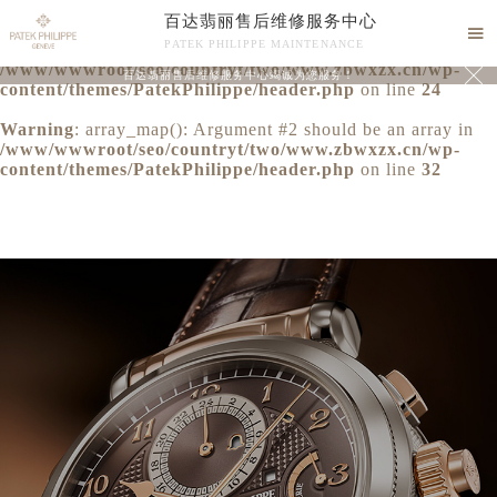
百达翡丽售后维修服务中心
Warning
: extract() expects parameter 1 to be array, null

PATEK PHILIPPE MAINTENANCE
given in
/www/wwwroot/seo/countryt/two/www.zbwxzx.cn/wp-

百达翡丽售后维修服务中心竭诚为您服务！
content/themes/PatekPhilippe/header.php
on line
24
Warning
: array_map(): Argument #2 should be an array in
/www/wwwroot/seo/countryt/two/www.zbwxzx.cn/wp-
content/themes/PatekPhilippe/header.php
on line
32
中心介绍
联系我们