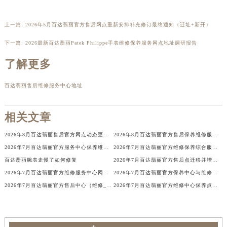
上一篇:
2026年5月百达翡丽官方售后网点重新安排补充修订最终通知（迁址+新开）
下一篇:
2026最新百达翡丽Patek Philippe手表维修保养服务网点地址调研报告
了解更多
百达翡丽售后维修服务中心地址
相关文章
2026年8月百达翡丽售后官方网点动态更新（迁址+新设）
2026年8月百达翡丽官方售后保养维修服务点最新分布图示说明（迁址新店）
2026年7月百达翡丽官方服务中心保养维修网点搬迁新增告示文本发布
2026年7月百达翡丽官方维修保养综合服务网迁址与新增网点补充公示文件定稿
百达翡丽腕表走慢了如何修复
2026年7月百达翡丽官方售后点迁移并增设新点指南
2026年7月百达翡丽官方维修服务中心网点迁址与保养点增设同步进行通知
2026年7月百达翡丽官方保养中心与维修服务站信息更新完整清单公示文件
2026年7月百达翡丽官方售后中心（维修_保养）地址变动及新增补充一览
2026年7月百达翡丽官方维修中心保养点搬迁及新增网点正式公告原文对外公开