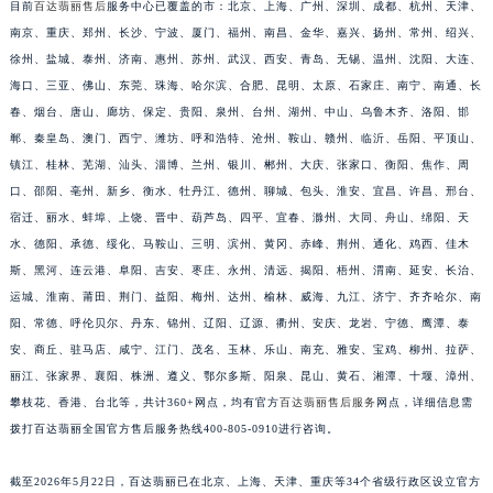
目前
百达翡丽售后
服务中心已覆盖的市：北京、上海、广州、深圳、成都、杭州、天津、
南京、重庆、郑州、长沙、宁波、厦门、福州、南昌、金华、嘉兴、扬州、常州、绍兴、
徐州、盐城、泰州、济南、惠州、苏州、武汉、西安、青岛、无锡、温州、沈阳、大连、
海口、三亚、佛山、东莞、珠海、哈尔滨、合肥、昆明、太原、石家庄、南宁、南通、长
春、烟台、唐山、廊坊、保定、贵阳、泉州、台州、湖州、中山、乌鲁木齐、洛阳、邯
郸、秦皇岛、澳门、西宁、潍坊、呼和浩特、沧州、鞍山、赣州、临沂、岳阳、平顶山、
镇江、桂林、芜湖、汕头、淄博、兰州、银川、郴州、大庆、张家口、衡阳、焦作、周
口、邵阳、亳州、新乡、衡水、牡丹江、德州、聊城、包头、淮安、宜昌、许昌、邢台、
宿迁、丽水、蚌埠、上饶、晋中、葫芦岛、四平、宜春、滁州、大同、舟山、绵阳、天
水、德阳、承德、绥化、马鞍山、三明、滨州、黄冈、赤峰、荆州、通化、鸡西、佳木
斯、黑河、连云港、阜阳、吉安、枣庄、永州、清远、揭阳、梧州、渭南、延安、长治、
运城、淮南、莆田、荆门、益阳、梅州、达州、榆林、威海、九江、济宁、齐齐哈尔、南
阳、常德、呼伦贝尔、丹东、锦州、辽阳、辽源、衢州、安庆、龙岩、宁德、鹰潭、泰
安、商丘、驻马店、咸宁、江门、茂名、玉林、乐山、南充、雅安、宝鸡、柳州、拉萨、
丽江、张家界、襄阳、株洲、遵义、鄂尔多斯、阳泉、昆山、黄石、湘潭、十堰、漳州、
攀枝花、香港、台北等，共计360+网点，均有官方
百达翡丽售后服务
网点，详细信息需
拨打百达翡丽全国官方售后服务热线400-805-0910进行咨询。