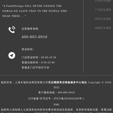
百达翡丽从来没有改变世界，而是把它留给戴它的人。
天津百达翡丽
“A PatekPhilippe WILL NEVER CHANGE THE
广州百达翡丽
WORLD.WE LEAVE THAT TO THE PEOPLE WHO
WEAR THEM. ...”
深圳百达翡丽

成都百达翡丽
总部服务热线
400-805-0910
营业时间：

门店营业时间：09:00-19:30
客服在线时间：8:00-22:00
客服及门店节假日不休
版权所有：上海丰瑞恒业商贸有限公司
百达翡丽售后维修服务中心地址
Copyright © 2018-
2032
客户服务热线：
400-805-0910
ICP备案/许可证号：沪ICP备2026026200号-1
XML