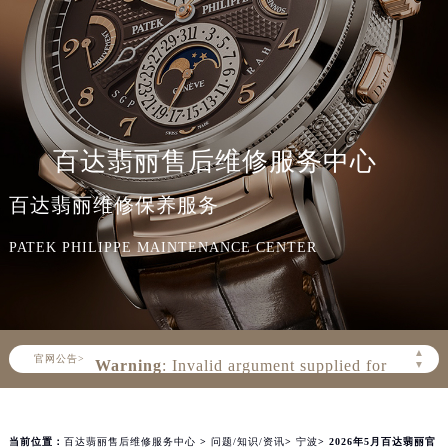
百达翡丽售后维修服务中心
百达翡丽维修保养服务
PATEK PHILIPPE MAINTENANCE CENTER
Warning
: Invalid argument supplied for
foreach() in
▲
官网公告>
▼
/www/wwwroot/seo/countryt/two/www.zbwxz
content/themes/PatekPhilippe/header.php
on line
160