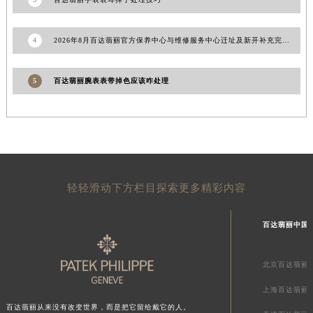
3
百达翡丽手表表耳掉了处理技巧
4
2026年8月百达翡丽官方保养中心与维修服务中心迁址及新开补充完整指南定稿文件
5
百达翡丽腕表表带掉色应该咋处理
轻轻滑动下方栏目探索更多精彩内容
百达翡丽中国
北京百达翡丽
上海百达翡丽