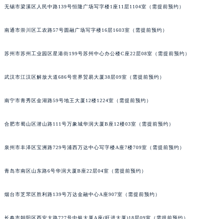
无锡市梁溪区人民中路139号恒隆广场写字楼1座11层1104室（需提前预约）
南通市崇川区工农路57号圆融广场写字楼16层1603室（需提前预约）
苏州市苏州工业园区星港街199号苏州中心办公楼C座22层08室（需提前预约）
武汉市江汉区解放大道686号世界贸易大厦38层09室（需提前预约）
南宁市青秀区金湖路59号地王大厦12楼1224室（需提前预约）
合肥市蜀山区潜山路111号万象城华润大厦B座12楼03室（需提前预约）
泉州市丰泽区宝洲路729号浦西万达中心写字楼A座7楼709室（需提前预约）
青岛市南区山东路6号华润大厦B座22层04室（需提前预约）
烟台市芝罘区胜利路139号万达金融中心A座907室（需提前预约）