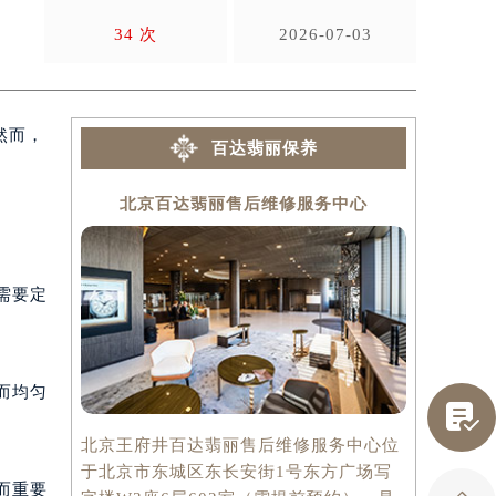
故
34 次
2026-07-03
然而，
百达翡丽保养
北京百达翡丽售后维修服务中心
上海
需要定

而均匀
北京王府井百达翡丽售后维修服务中心位
上海百达翡