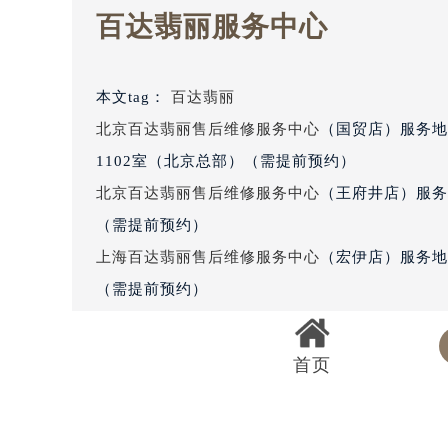
重庆市解放碑渝中区民权路28号英利
黑龙江省大庆市萨尔图区会战大街百
百达翡丽服务中心
黑龙江省鹤岗市向阳区红军路百达翡
黑龙江省黑河市爱辉区中央街百达翡
黑龙江省鸡西市鸡冠区红军路百达翡
本文tag：
百达翡丽
黑龙江省佳木斯市向阳区长安路百达
北京百达翡丽售后维修服务中心
（国贸店）服务地
黑龙江省牡丹江市东安区太平路百达
1102室（北京总部）（需提前预约）
黑龙江省七台河市桃山区大同街百达
北京百达翡丽售后维修服务中心
（王府井店）服务
黑龙江省齐齐哈尔市龙沙区龙华路百
（需提前预约）
黑龙江省双鸭山市尖山区新兴大街百
上海百达翡丽售后维修服务中心
（宏伊店）服务地
黑龙江省绥化市北林区新华街与康庄
（需提前预约）
黑龙江省伊春市伊美区通河路百达翡
吉林省白城市洮北区明仁南街百达翡
上海百达翡丽售后维修服务中心
（港汇店）服务地
首页
吉林省白山市浑江区浑江大街百达翡
前预约）
吉林省吉林市船营区河南街百达翡丽
广州百达翡丽售后维修服务中心
（万菱店）服务地
吉林省辽源市龙山区人民大街百达翡