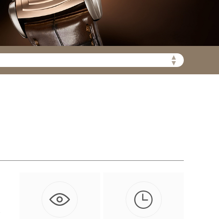
▲
▼
陆需加拨“+86”）

的