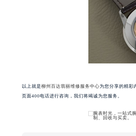
武汉市江汉区解放大道686号世界贸易
南宁市青秀区金湖路59号地王大厦12
合肥市蜀山区潜山路111号万象城华润
泉州市丰泽区宝洲路729号浦西万达中
青岛市南区山东路6号华润大厦B座2
烟台市芝罘区胜利路139号万达金融中
长春市朝阳区西安大路727号中银大厦
贵阳市南明区都司高架桥路33号亨特
昆明市盘龙区北京路928号同德昆明
石家庄市长安区中山东路39号勒泰中
西安市碑林区南关正街88号华侨城长
以上就是
柳州百达翡丽维修服务中心
为您分享的精彩
海口市龙华区金贸东路5号海口华润大厦
页面400电话进行咨询，我们将竭诚为您服务。
唐山市路南区新华东道100号万达广场
台州市椒江区东海大道1800号腾达中
内蒙古自治区呼和浩特市玉泉区大学西
甘肃省兰州市七里河区西津西路16号兰