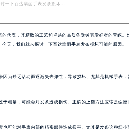
的青睐。然而，即使是这样顶级的手表，也难免会出现一些机械
楼1号楼18层1803室（需提前预约）
字楼1号楼16层1604室（需提前预约）
探讨一下百达翡丽手表发条损坏…
务中心东塔写字楼（华润万象城）17层1706室（需提前预约）
场办公楼20层2009室（需提前预约）
写字楼A座5层503-5室（需提前预约）
表的代表，其精致的工艺和卓越的品质备受钟表爱好者的青睐。
广场写字楼4号楼22层2209室（需提前预约）
际中心写字楼8层805室（需提前预约）
。今天，我们就来探讨一下百达翡丽手表发条损坏可能的原因。
易中心写字楼A座13层1304室（需提前预约）
绿地双子塔（中央广场）A1座办公楼14层07室（需提前预约）
心写字楼（万象城）15层1508室（需提前预约）
际中心写字楼A塔7层704室（需提前预约）
能会因为缺乏活动而逐渐失去弹性，导致损坏。尤其是机械手表，
世界贸易中心大厦南塔写字楼15层07室（需提前预约）
厦写字楼17层1701室（需提前预约）
厦写字楼1座30层05室（需提前预约）
或过于粗暴，可能会对发条造成损伤。正确的上链方法应该是缓慢
字楼B座11层1104室（需提前预约）
写字楼15层03室（需提前预约）