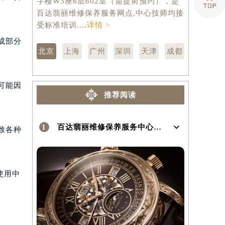

于北京市东城区东长安街1号东方广场写
市徐汇区虹
而重要
字楼W3座6层602室（需提前预约），是
层3705
百达翡丽维修保养服务网点,中心技师均接
修保养服务
）
受标准培训....
详情 >
训....
详情 
成部分
北京
上海
广州
深圳
天津
成都
可能因
推荐阅读
1
百达翡丽维修保养服务中心介绍 | PatekPhilippe
致各种
使用中