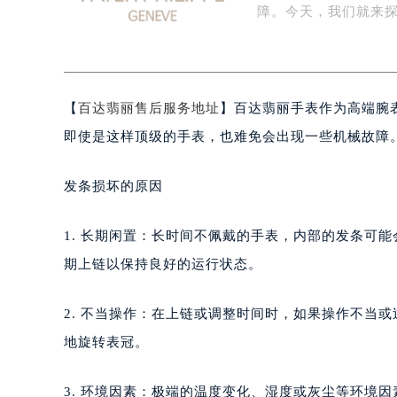
品质备受钟表爱好者
扬州市邗江区国展路29号星耀天地写字
盐城市盐都区世纪大道5号盐城金融城写
障。今天，我们就来
泰州市海陵区永定东路399号置地商
宁波市江北区大闸南路500号来福士广
杭州市上城区钱江路1366号华润大厦
【
百达翡丽售后服务地址
】百达翡丽手表作为高端腕
金华市金东区东市南街777号金华万达
绍兴市越城区胜利东路379号世茂天
即使是这样顶级的手表，也难免会出现一些机械故障
嘉兴市南湖区广益路705号嘉兴世界贸
南昌市红谷滩新区红谷中大道998号
发条损坏的原因
济南市历下区经十路11111号华润中
广州市天河区天河路230号万菱汇国
1. 长期闲置：长时间不佩戴的手表，内部的发条可
广州市越秀区环市东路371-375号
期上链以保持良好的运行状态。
深圳市罗湖区深南东路5001号华润大
惠州市惠城区江北文昌一路7号华贸大
2. 不当操作：在上链或调整时间时，如果操作不当
厦门市思明区湖滨东路95号华润大厦写
地旋转表冠。
福州市鼓楼区五四路128-1号恒力城