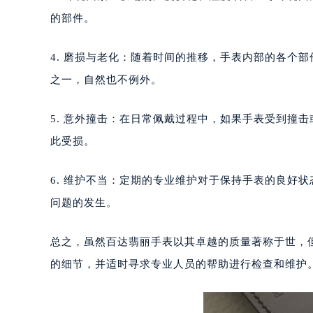
成都市锦江区人民东路6号SAC东原中
3. 环境因素：极端的温度变化、湿度或灰尘等环境
重庆市江北区观音桥步行街2号融恒时
的部件。
长沙市芙蓉区定王台街道建湘路393
郑州市二七区铭功路10号华润大厦写字
4. 磨损与老化：随着时间的推移，手表内部的各个
太原市迎泽区解放路15号亨得利名
之一，自然也不例外。
沈阳市沈河区中街路137号亨得利名
沈阳市沈河区中街路83号亨得利名
5. 意外撞击：在日常佩戴过程中，如果手表受到撞
乌鲁木齐市天山区红山路26号时代广场
此受损。
温州市鹿城区锦绣路1067号置信广场
哈尔滨市道里区友谊西路600号富力中
6. 维护不当：定期的专业维护对于保持手表的良好
大连市中山区人民路15号国际金融大
问题的发生。
佛山市禅城区季华五路57号万科金融中
东莞市东城街道鸿福东路1号民盈国贸
总之，虽然百达翡丽手表以其卓越的质量著称于世，
无锡市梁溪区人民中路139号恒隆广场
南通市崇川区工农路57号圆融广场写字
的细节，并适时寻求专业人员的帮助进行检查和维护
苏州市苏州工业园区星港街199号苏州