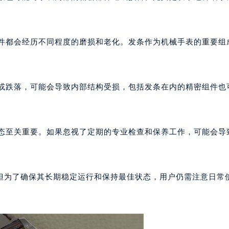
心写字楼24层2406B室（需提前预约）
因素也可能对手表内部的精密部件造成损害。尤其是发条这种细小
代广场写字楼9层902室（需提前预约）
号世茂环球金融中心写字楼（芙蓉广场）10层13室（需提前预约
楼29层2905室（需提前预约）
部件都会经历不同程度的磨损和老化。发条作为机械手表的重要组
表服务中心（品牌授权店）3层整层（需提前预约）
表服务中心（品牌授权店）1层整层（需提前预约）
表服务中心（品牌授权店）1层整层（需提前预约）
击或跌落，可能会导致内部结构受损，包括发条在内的精密组件也
（CCMALL）C座17层17-B（需提前预约）
10层1015室（需提前预约）
心T2座写字楼29层03室（需提前预约）
状态至关重要。如果忽视了定期的专业检查和保养工作，可能会导
厦7层G室（需提前预约）
心C座12层1205室（需提前预约）
中心T1写字楼9层907室（需提前预约）
但为了确保其长期稳定运行和保持最佳状态，用户仍需注意日常
写字楼1座11层1104室（需提前预约）
楼16层1603室（需提前预约）
。
中心办公楼C座22层08室（需提前预约）