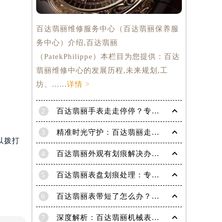
百达翡丽维修服务中心（百达翡丽保养服
务中心）介绍,百达翡丽
（PatekPhilippe）本栏目为您提供：百达
翡丽维修中心的发展历程,未来规划,工
坊、......
详情 >
2
百达翡丽手表走走停停？专业修复指南，让时间重新流畅运行
3
精准时光守护：百达翡丽走快了？掌握这份秘籍，让每一秒都精准无误！
以拨打
4
百达翡丽外观有划痕解决办法是什么（专业修复技巧与注意事项）
5
百达翡丽表盘划痕处理：专业技巧，让爱表焕然一新
提前预约）
6
百达翡丽表带短了怎么办？超实用技巧教你轻松解决！