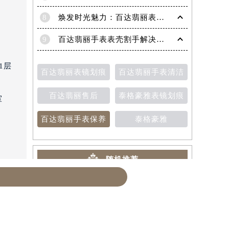
7
深度解析：百达翡丽机械表机芯生锈的高效修复策略
8
焕发时光魅力：百达翡丽表带掉色修复秘籍
9
百达翡丽手表表壳割手解决方法（保养与修复技巧分享）
1层
百达翡丽表镜划痕
百达翡丽手表清洁
百达翡丽售后
泰格豪雅表镜划痕
室
百达翡丽手表保养
泰格豪雅
随机推荐
需提
4室
1
百达翡丽手表进水怎么办？掌握这些技巧轻松应对！