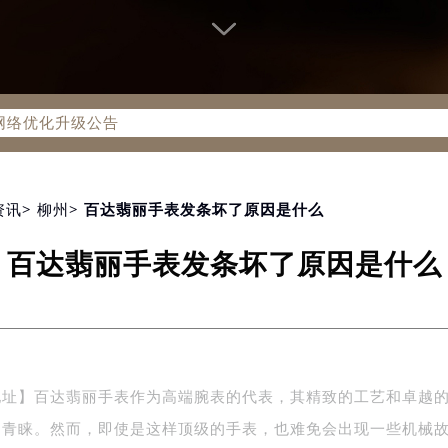
务网络优化升级公告
务热线：400-805-0910
805-0910，服务覆盖中国大陆、香港、澳门、台湾全部区域（非大
新网点地址：
国际中心写字楼D座11层1102室（北京总部）（需提前预约）
资讯
>
柳州
> 百达翡丽手表发条坏了原因是什么
字楼W3座6层602室（需提前预约）
百达翡丽手表发条坏了原因是什么
融中心写字楼26层2603室（需提前预约）
2座37层3705室（需提前预约）
际广场写字楼8层806室（需提前预约）
南京中心写字楼22层C1-1室（需提前预约）
中心写字楼5号楼10层1008室（需提前预约）
地址】百达翡丽手表作为高端腕表的代表，其精致的工艺和卓越
FC国际金融中心写字楼35层3508室（需提前预约）