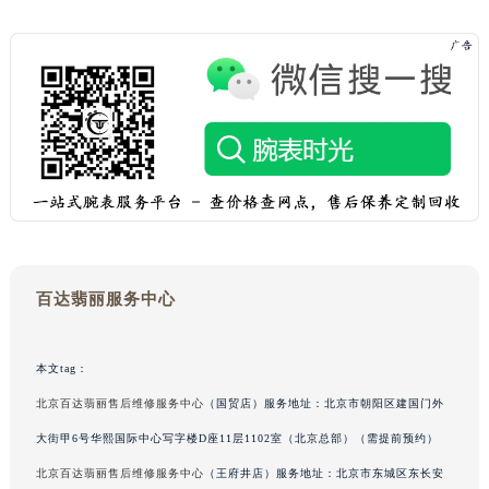
广东省韶关市武江区芙蓉新区与老城中心交汇处百达翡丽售后服务中心（需提前预约）
广东省深圳市罗湖区深南东路5001号华润大厦17层1701室百达翡丽售后服务中心（需提前预约）
广东省阳江市江城区东风一路百达翡丽售后服务中心（需提前预约）
广东省云浮市云城区金山路百达翡丽售后服务中心（需提前预约）
广东省湛江市赤坎区观海北路百达翡丽售后服务中心（需提前预约）
广东省肇庆市端州区信安大道与砚都大道交汇处百达翡丽售后服务中心（需提前预约）
广西壮族自治区百色市右江区中山二路百达翡丽售后服务中心（需提前预约）
广西壮族自治区北海市海城区北京路百达翡丽售后服务中心（需提前预约）
广西壮族自治区崇左市江州区石景林街道友谊大道与丽川路交汇处百达翡丽售后服务中心（需提前预约）
百达翡丽服务中心
广西壮族自治区防城港市港口区金花茶大道百达翡丽售后服务中心（需提前预约）
广西壮族自治区贵港市港北区港城街道布山大道与仙衣路交叉口百达翡丽售后服务中心（需提前预约）
广西壮族自治区桂林市秀峰区红岭路百达翡丽售后服务中心（需提前预约）
本文tag：
广西壮族自治区河池市金城江区金城江街道朝阳路百达翡丽售后服务中心（需提前预约）
北京百达翡丽售后维修服务中心
（国贸店）服务地址：北京市朝阳区建国门外
广西壮族自治区贺州市八步区城东街道灵峰南路百达翡丽售后服务中心（需提前预约）
大街甲6号华熙国际中心写字楼D座11层1102室（北京总部）（需提前预约）
广西壮族自治区来宾市兴宾区桂中大道百达翡丽售后服务中心（需提前预约）
北京百达翡丽售后维修服务中心
（王府井店）服务地址：北京市东城区东长安
广西壮族自治区柳州市城中区中山中路百达翡丽售后服务中心（需提前预约）