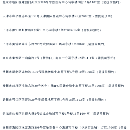
北京市朝阳区建国门外大街甲6号华熙国际中心写字楼D座11层1102室（需提前预约）
郑州市二七区铭功路10号华润大厦写字楼29层2905室（需提前预约）
太原市迎泽区解放路15号亨得利名表服务中心（品牌授权店）3层整层（需提前预约）
天津市和平区赤峰道136号天津国际金融中心写字楼26层2603室（需提前预约）
沈阳市沈河区中街路137号亨得利名表服务中心（品牌授权店）1层整层（需提前预约）
上海市徐汇区虹桥路3号港汇中心写字楼2座37层3705室（需提前预约）
沈阳市沈河区中街路83号亨得利名表服务中心（品牌授权店）1层整层（需提前预约）
乌鲁木齐市天山区红山路26号时代广场（CCMALL）C座17层17-B（需提前预约）
上海市黄浦区南京东路299号宏伊国际广场写字楼8层806室（需提前预约）
温州市鹿城区锦绣路1067号置信广场10层1015室（需提前预约）
哈尔滨市道里区友谊西路600号富力中心T2座写字楼29层03室（需提前预约）
南京市秦淮区中山南路1号（新街口）南京中心写字楼22层C1-1室（需提前预约）
大连市中山区人民路15号国际金融大厦7层G室（需提前预约）
常州市新北区龙锦路1590号现代传媒中心写字楼5号楼10层1008室（需提前预约）
佛山市禅城区季华五路57号万科金融中心C座12层1205室（需提前预约）
东莞市东城街道鸿福东路1号民盈国贸中心T1写字楼9层907室（需提前预约）
徐州市鼓楼区淮海东路29号苏宁广场IFC国际金融中心写字楼35层3508室（需提前预约）
无锡市梁溪区人民中路139号恒隆广场写字楼1座11层1104室（需提前预约）
南通市崇川区工农路57号圆融广场写字楼16层1603室（需提前预约）
扬州市邗江区国展路29号星耀天地写字楼1号楼18层1803室（需提前预约）
苏州市苏州工业园区星港街199号苏州中心办公楼C座22层08室（需提前预约）
武汉市江汉区解放大道686号世界贸易大厦38层09室（需提前预约）
盐城市盐都区世纪大道5号盐城金融城写字楼1号楼16层1604室（需提前预约）
南宁市青秀区金湖路59号地王大厦12楼1224室（需提前预约）
泰州市海陵区永定东路399号置地商务中心东塔写字楼（华润万象城）17层1706室（需提
合肥市蜀山区潜山路111号万象城华润大厦B座12楼03室（需提前预约）