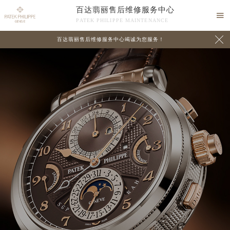
百达翡丽售后维修服务中心

PATEK PHILIPPE MAINTENANCE

百达翡丽售后维修服务中心竭诚为您服务！
中心介绍
联系我们