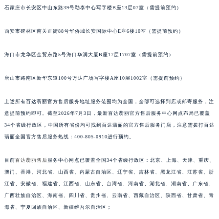
石家庄市长安区中山东路39号勒泰中心写字楼B座13层07室（需提前预约）
安徽省淮北市相山区淮海路百达翡丽售后服务中心（需提前预约）
安徽省淮南市田家庵区国庆中路百达翡丽售后服务中心（需提前预约）
西安市碑林区南关正街88号华侨城长安国际中心E座6楼10室（需提前预约）
安徽省黄山市屯溪区黄山西路百达翡丽售后服务中心（需提前预约）
安徽省六安市金安区解放中路百达翡丽售后服务中心（需提前预约）
海口市龙华区金贸东路5号海口华润大厦B座17层1707室（需提前预约）
安徽省马鞍山市雨山区湖南西路百达翡丽售后服务中心（需提前预约）
唐山市路南区新华东道100号万达广场写字楼A座10层1002室（需提前预约）
安徽省宿州市埇桥区人民中路百达翡丽售后服务中心（需提前预约）
安徽省铜陵市铜官区石城大道百达翡丽售后服务中心（需提前预约）
上述所有百达翡丽官方售后服务地址服务范围均为全国，全部可选择到店或邮寄服务，注
安徽省芜湖市镜湖区中山路步行街百达翡丽售后服务中心（需提前预约）
意提前预约即可。截至2026年7月3日，最新百达翡丽官方售后服务中心网点布局已覆盖
安徽省宣城市宣州区叠嶂西路百达翡丽售后服务中心（需提前预约）
34个省级行政区，中国所有省份均可找到百达翡丽的官方售后服务门店，注意需拨打百达
福建省龙岩市新罗区九一南路百达翡丽售后服务中心（需提前预约）
翡丽全国官方售后服务热线：400-805-0910进行预约。
福建省南平市建阳区人民西路百达翡丽售后服务中心（需提前预约）
目前
百达翡丽售后
服务中心网点已覆盖全国34个省级行政区：北京、上海、天津、重庆、
福建省宁德市蕉城区天湖东路百达翡丽售后服务中心（需提前预约）
澳门、香港、河北省、山西省、内蒙古自治区、辽宁省、吉林省、黑龙江省、江苏省、浙
福建省莆田市城厢区霞林街道荔华东大道百达翡丽售后服务中心（需提前预约）
江省、安徽省、福建省、江西省、山东省、台湾省、河南省、湖北省、湖南省、广东省、
福建省三明市三元区东乾二路百达翡丽售后服务中心（需提前预约）
广西壮族自治区、海南省、四川省、贵州省、云南省、西藏自治区、陕西省、甘肃省、青
福建省漳州市龙文区步港路百达翡丽售后服务中心（需提前预约）
海省、宁夏回族自治区、新疆维吾尔自治区；
江苏省常州市新北区龙锦路1590号现代传媒中心5号楼10层1008室百达翡丽售后服务中心（需提前预约）