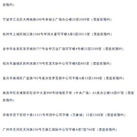
前预约）
泉州市丰泽区宝洲路729号浦西万达中心写字楼A座7楼709室（需提前预约）
青岛市南区山东路6号华润大厦B座22层04室（需提前预约）
宁波市江北区大闸南路500号来福士广场办公楼20层2009室（需提前预约）
烟台市芝罘区胜利路139号万达金融中心A座907室（需提前预约）
长春市朝阳区西安大路727号中银大厦A座(旺进大厦)18层09室（需提前预约）
杭州市上城区钱江路1366号华润大厦写字楼A座5层503-5室（需提前预约）
贵阳市南明区都司高架桥路33号亨特国际金融中心14楼14D（需提前预约）
金华市金东区东市南街777号金华万达广场写字楼4号楼22层2209室（需提前预约）
昆明市盘龙区北京路928号同德昆明广场写字楼10层06室（需提前预约）
石家庄市长安区中山东路39号勒泰中心写字楼B座13层07室（需提前预约）
绍兴市越城区胜利东路379号世茂天际中心写字楼8层805室（需提前预约）
西安市碑林区南关正街88号华侨城长安国际中心E座6楼10室（需提前预约）
海口市龙华区金贸东路5号海口华润大厦B座17层1707室（需提前预约）
嘉兴市南湖区广益路705号嘉兴世界贸易中心写字楼A座13层1304室（需提前预约）
唐山市路南区新华东道100号万达广场写字楼A座10层1002室（需提前预约）
南昌市红谷滩新区红谷中大道998号绿地双子塔（中央广场）A1座办公楼14层07室（需提
台州市椒江区东海大道1800号腾达中心东1幢20楼2002室（需提前预约）
前预约）
内蒙古自治区呼和浩特市玉泉区大学西街70号华润万象城写字楼（鄂尔多斯大厦）23层2326室（需提前预约）
甘肃省兰州市七里河区西津西路16号兰州中心写字楼21层2102室（需提前预约）
济南市历下区经十路11111号华润中心写字楼（万象城）15层1508室（需提前预约）
重庆市解放碑渝中区民权路28号英利国际金融中心写字楼20层01室（需提前预约）
黑龙江省大庆市萨尔图区会战大街百达翡丽售后服务中心（需提前预约）
广州市天河区天河路230号万菱汇国际中心写字楼A塔7层704室（需提前预约）
黑龙江省鹤岗市向阳区红军路百达翡丽售后服务中心（需提前预约）