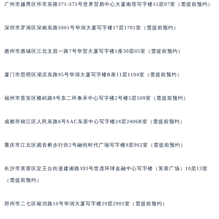
广州市越秀区环市东路371-375号世界贸易中心大厦南塔写字楼15层07室（需提前预约）
甘肃省兰州市七里河区西津西路16号兰州中心写字楼21层2102室（需提前预约）
重庆市解放碑渝中区民权路28号英利国际金融中心写字楼20层01室（需提前预约）
深圳市罗湖区深南东路5001号华润大厦写字楼17层1701室（需提前预约）
黑龙江省大庆市萨尔图区会战大街百达翡丽售后服务中心（需提前预约）
黑龙江省鹤岗市向阳区红军路百达翡丽售后服务中心（需提前预约）
惠州市惠城区江北文昌一路7号华贸大厦写字楼1座30层05室（需提前预约）
黑龙江省黑河市爱辉区中央街百达翡丽售后服务中心（需提前预约）
厦门市思明区湖滨东路95号华润大厦写字楼B座11层1104室（需提前预约）
黑龙江省鸡西市鸡冠区红军路百达翡丽售后服务中心（需提前预约）
黑龙江省佳木斯市向阳区长安路百达翡丽售后服务中心（需提前预约）
福州市晋安区横屿路9号东二环泰禾中心写字楼2号楼5层509室（需提前预约）
黑龙江省牡丹江市东安区太平路百达翡丽售后服务中心（需提前预约）
黑龙江省七台河市桃山区大同街百达翡丽售后服务中心（需提前预约）
成都市锦江区人民东路6号SAC东原中心写字楼24层2406B室（需提前预约）
黑龙江省齐齐哈尔市龙沙区龙华路百达翡丽售后服务中心（需提前预约）
重庆市江北区观音桥步行街2号融恒时代广场写字楼9层902室（需提前预约）
黑龙江省双鸭山市尖山区新兴大街百达翡丽售后服务中心（需提前预约）
黑龙江省绥化市北林区新华街与康庄路交叉口百达翡丽售后服务中心（需提前预约）
长沙市芙蓉区定王台街道建湘路393号世茂环球金融中心写字楼（芙蓉广场）10层13室
黑龙江省伊春市伊美区通河路百达翡丽售后服务中心（需提前预约）
（需提前预约）
吉林省白城市洮北区明仁南街百达翡丽售后服务中心（需提前预约）
吉林省白山市浑江区浑江大街百达翡丽售后服务中心（需提前预约）
郑州市二七区铭功路10号华润大厦写字楼29层2905室（需提前预约）
吉林省吉林市船营区河南街百达翡丽售后服务中心（需提前预约）