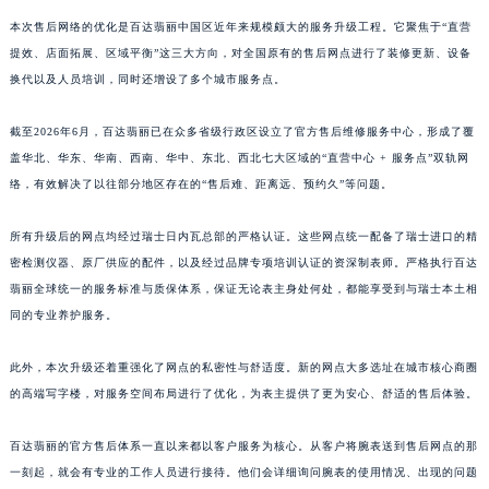
江西省景德镇市珠山区珠山中路百达翡丽售后服务中心（需提前预约）
本次售后网络的优化是百达翡丽中国区近年来规模颇大的服务升级工程。它聚焦于“直营
江西省九江市浔阳区浔阳路百达翡丽售后服务中心（需提前预约）
提效、店面拓展、区域平衡”这三大方向，对全国原有的售后网点进行了装修更新、设备
换代以及人员培训，同时还增设了多个城市服务点。
江西省南昌市红谷滩新区红谷中大道998号绿地双子塔（中央广场）A1座办公楼14层1407室百达翡丽售后服务中心（需提前预约）
江西省萍乡市安源区萍安北大道与康庄路交叉口百达翡丽售后服务中心（需提前预约）
截至2026年6月，百达翡丽已在众多省级行政区设立了官方售后维修服务中心，形成了覆
江西省上饶市信州区滨江西路百达翡丽售后服务中心（需提前预约）
盖华北、华东、华南、西南、华中、东北、西北七大区域的“直营中心 + 服务点”双轨网
江西省新余市渝水区北湖西路百达翡丽售后服务中心（需提前预约）
络，有效解决了以往部分地区存在的“售后难、距离远、预约久”等问题。
江西省宜春市袁州区中山中路百达翡丽售后服务中心（需提前预约）
江西省鹰潭市月湖区胜利东路百达翡丽售后服务中心（需提前预约）
所有升级后的网点均经过瑞士日内瓦总部的严格认证。这些网点统一配备了瑞士进口的精
密检测仪器、原厂供应的配件，以及经过品牌专项培训认证的资深制表师。严格执行百达
山东省德州市德城区东风中路百达翡丽售后服务中心（需提前预约）
翡丽全球统一的服务标准与质保体系，保证无论表主身处何处，都能享受到与瑞士本土相
山东省东营市东营区济南路百达翡丽售后服务中心（需提前预约）
同的专业养护服务。
山东省济南市历下区经十路11111号华润中心写字楼（万象城）15层1508室百达翡丽售后服务中心（需提前预约）
山东省济宁市任城区太白楼路百达翡丽售后服务中心（需提前预约）
此外，本次升级还着重强化了网点的私密性与舒适度。新的网点大多选址在城市核心商圈
山东省莱芜市文化南路8号银座商城名表维修一楼名表维修百达翡丽售后服务中心（需提前预约）
的高端写字楼，对服务空间布局进行了优化，为表主提供了更为安心、舒适的售后体验。
山东省临沂市兰山区解放路百达翡丽售后服务中心（需提前预约）
百达翡丽的官方售后体系一直以来都以客户服务为核心。从客户将腕表送到售后网点的那
山东省日照市东港区烟台路百达翡丽售后服务中心（需提前预约）
一刻起，就会有专业的工作人员进行接待。他们会详细询问腕表的使用情况、出现的问题
山东省泰安市泰山区财源街道泰山大街百达翡丽售后服务中心（需提前预约）