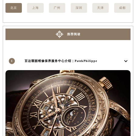
湖南省常德市武陵区人民路百达翡丽售后服务中心（需提前预约）
北京
上海
广州
深圳
天津
成都
湖南省郴州市北湖区国庆北路百达翡丽售后服务中心（需提前预约）
湖南省衡阳市雁峰区解放路百达翡丽售后服务中心（需提前预约）
湖南省怀化市鹤城区迎丰中路百达翡丽售后服务中心（需提前预约）
推荐阅读
湖南省娄底市娄星区长青街百达翡丽售后服务中心（需提前预约）
湖南省邵阳市双清区东风路百达翡丽售后服务中心（需提前预约）
湖南省湘潭市雨湖区莲城大道百达翡丽售后服务中心（需提前预约）
1
百达翡丽维修保养服务中心介绍 | PatekPhilippe
湖南省益阳市赫山区桃花仑路百达翡丽售后服务中心（需提前预约）
湖南省永州市冷水滩区永州大道与中兴路交叉口百达翡丽售后服务中心（需提前预约）
湖南省岳阳市岳阳楼区东茅岭路百达翡丽售后服务中心（需提前预约）
湖南省张家界市永定区解放路百达翡丽售后服务中心（需提前预约）
湖南省长沙市芙蓉区建湘路393号世茂环球金融中心写字楼10层1013室百达翡丽售后服务中心（需提前预约）
湖南省株洲市芦淞区建设南路百达翡丽售后服务中心（需提前预约）
甘肃省白银市白银区北京路百达翡丽售后服务中心（需提前预约）
甘肃省定西市安定区解放路百达翡丽售后服务中心（需提前预约）
甘肃省敦煌市沙州镇阳关中路百达翡丽售后服务中心（需提前预约）