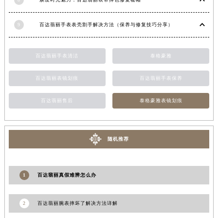
青海省果洛藏族自治州玛沁县团结路百达翡丽售后服务中心（需提前预约）
青海省海北藏族自治州海晏县将军路百达翡丽售后服务中心（需提前预约）
9
百达翡丽手表表壳割手解决方法（保养与修复技巧分享）
青海省海东市乐都区滨河路百达翡丽售后服务中心（需提前预约）
青海省海南藏族自治州共和县青海湖大街百达翡丽售后服务中心（需提前预约）
百达翡丽手表清洁
泰格豪雅
青海省海西蒙古族藏族自治州德令哈市柴达木路百达翡丽售后服务中心（需提前预约）
青海省黄南藏族自治州同仁市德合隆路百达翡丽售后服务中心（需提前预约）
百达翡丽表镜划痕
百达翡丽手表保养
青海省西宁市城西区海湖新区西关大道百达翡丽售后服务中心（需提前预约）
百达翡丽售后
泰格豪雅表镜划痕
青海省玉树藏族自治州结古镇胜利路百达翡丽售后服务中心（需提前预约）
陕西省安康市汉滨区金州路百达翡丽售后服务中心（需提前预约）
陕西省宝鸡市渭滨区经二路百达翡丽售后服务中心（需提前预约）
随机推荐
陕西省汉中市汉台区北大街百达翡丽售后服务中心（需提前预约）
陕西省商洛市商州区州城街百达翡丽售后服务中心（需提前预约）
陕西省铜川市王益区红旗街百达翡丽售后服务中心（需提前预约）
1
百达翡丽真假难辨怎么办
陕西省渭南市临渭区东风大街百达翡丽售后服务中心（需提前预约）
陕西省咸阳市秦都区沣西新城统一西路与白马河路交汇处百达翡丽售后服务中心（需提前预约）
2
百达翡丽腕表摔坏了解决方法详解
陕西省延安市宝塔区中心街百达翡丽售后服务中心（需提前预约）