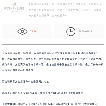
务网络的全面优化升级。通过网点改造、服务拓展、流程革新以
徐州市鼓楼区淮海东路29号苏宁广场IFC国际金融中心写字楼35层3508室（需提前预约）
及热线整合等四大举措，构建起了覆盖全国、规范有序、方便高
扬州市邗江区国展路29号星耀天地写字楼1号楼18层1803室（需提前预约）
效的官方售后体系，全方位提升中…
盐城市盐都区世纪大道5号盐城金融城写字楼1号楼16层1604室（需提前预约）
泰州市海陵区永定东路399号置地商务中心东塔写字楼（华润万象城）17层1706室（需提前预约）

宁波市江北区大闸南路500号来福士广场办公楼20层2009室（需提前预约）
72 次
2026-05-30
杭州市上城区钱江路1366号华润大厦写字楼A座5层503-5室（需提前预约）
金华市金东区东市南街777号金华万达广场写字楼4号楼22层2209室（需提前预约）
绍兴市越城区胜利东路379号世茂天际中心写字楼8层805室（需提前预约）
【
百达翡丽保养
】2026年，百达翡丽中国区正式完成全国售后服务网络的全面优化升
嘉兴市南湖区广益路705号嘉兴世界贸易中心写字楼A座13层1304室（需提前预约）
级。通过网点改造、服务拓展、流程革新以及热线整合等四大举措，构建起了覆盖全国、
南昌市红谷滩新区红谷中大道998号绿地双子塔（中央广场）A1座办公楼14层07室（需提前预约）
规范有序、方便高效的官方售后体系，全方位提升中国表主的售后体验，全力守护每一枚
百达翡丽腕表的品质与价值。
济南市历下区经十路11111号华润中心写字楼（万象城）15层1508室（需提前预约）
广州市天河区天河路230号万菱汇国际中心写字楼A塔7层704室（需提前预约）
百达翡丽官方售后服务中心全国网点地址：
广州市越秀区环市东路371-375号世界贸易中心大厦南塔写字楼15层07室（需提前预约）
深圳市罗湖区深南东路5001号华润大厦写字楼17层1701室（需提前预约）
北京市东城区东长安街1号东方广场写字楼W3座6层602室（需提前预约）
惠州市惠城区江北文昌一路7号华贸大厦写字楼1座30层05室（需提前预约）
厦门市思明区湖滨东路95号华润大厦写字楼B座11层1104室（需提前预约）
北京市朝阳区建国门外大街甲6号华熙国际中心写字楼D座11层1102室（需提前预约）