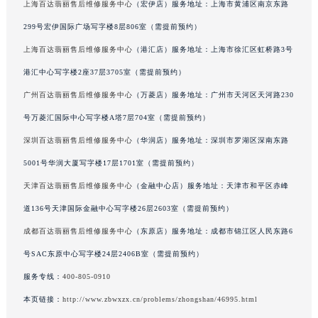
上海百达翡丽售后维修服务中心
（宏伊店）服务地址：上海市黄浦区南京东路
广西壮族自治区河池市金城江区金城江街道朝阳路百达翡丽售后服务中心（需提前预约）
299号宏伊国际广场写字楼8层806室（需提前预约）
广西壮族自治区贺州市八步区城东街道灵峰南路百达翡丽售后服务中心（需提前预约）
上海百达翡丽售后维修服务中心
（港汇店）服务地址：上海市徐汇区虹桥路3号
广西壮族自治区来宾市兴宾区桂中大道百达翡丽售后服务中心（需提前预约）
港汇中心写字楼2座37层3705室（需提前预约）
广西壮族自治区柳州市城中区中山中路百达翡丽售后服务中心（需提前预约）
广西壮族自治区钦州市钦南区金海湾东大街百达翡丽售后服务中心（需提前预约）
广州百达翡丽售后维修服务中心
（万菱店）服务地址：广州市天河区天河路230
广西壮族自治区梧州市万秀区龙湖镇高旺路百达翡丽售后服务中心（需提前预约）
号万菱汇国际中心写字楼A塔7层704室（需提前预约）
广西壮族自治区玉林市玉州区金玉路百达翡丽售后服务中心（需提前预约）
深圳百达翡丽售后维修服务中心
（华润店）服务地址：深圳市罗湖区深南东路
海南省儋州市儋州市那大镇兰洋北路百达翡丽售后服务中心（需提前预约）
5001号华润大厦写字楼17层1701室（需提前预约）
海南省东方市八所镇解放西路百达翡丽售后服务中心（需提前预约）
天津百达翡丽售后维修服务中心
（金融中心店）服务地址：天津市和平区赤峰
海南省琼海市嘉积镇东风路百达翡丽售后服务中心（需提前预约）
道136号天津国际金融中心写字楼26层2603室（需提前预约）
海南省三沙市西沙区西沙群岛永兴岛北京路百达翡丽售后服务中心（需提前预约）
成都百达翡丽售后维修服务中心
（东原店）服务地址：成都市锦江区人民东路6
海南省三亚市吉阳区迎宾路百达翡丽售后服务中心（需提前预约）
海南省万宁市万城镇解放路百达翡丽售后服务中心（需提前预约）
号SAC东原中心写字楼24层2406B室（需提前预约）
海南省文昌市文城镇教育东路百达翡丽售后服务中心（需提前预约）
服务专线：
400-805-0910
海南省五指山市通什镇三月三大道百达翡丽售后服务中心（需提前预约）
本页链接：
http://www.zbwxzx.cn/problems/zhongshan/46995.html
香港特别行政区尖沙咀区油尖旺区广东道百达翡丽售后服务中心（需提前预约）