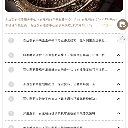
甘肃省合作市人民街百达翡丽售后服务中心（需提前预约）
甘肃省嘉峪关市雄关区新华中路百达翡丽售后服务中心（需提前预约）
百达翡丽维修服务中心（百达翡丽保养服务中心）介绍,百达翡丽（PatekPhilippe）
甘肃省金昌市金川区北京路百达翡丽售后服务中心（需提前预约）

本栏目为您提供：百达翡丽维修中心的发展历程,未来规划,工坊、......
详情 >
甘肃省酒泉市肃州区西大街百达翡丽售后服务中心（需提前预约）

甘肃省临夏市城南街道团结路百达翡丽售后服务中心（需提前预约）
2
百达翡丽手表走走停停？专业修复指南，让时间重新流畅运行
甘肃省陇南市武都区人民路百达翡丽售后服务中心（需提前预约）
甘肃省平凉市崆峒区西大街百达翡丽售后服务中心（需提前预约）
3
精准时光守护：百达翡丽走快了？掌握这份秘籍，让每一秒都精准无误！
甘肃省庆阳市西峰区南大街百达翡丽售后服务中心（需提前预约）
甘肃省天水市秦州区民主路百达翡丽售后服务中心（需提前预约）
4
百达翡丽外观有划痕解决办法是什么（专业修复技巧与注意事项）
甘肃省武威市凉州区迎宾路百达翡丽售后服务中心（需提前预约）
5
百达翡丽表盘划痕处理：专业技巧，让爱表焕然一新
甘肃省张掖市甘州区民乐北路百达翡丽售后服务中心（需提前预约）
宁夏回族自治区固原市原州区文化街百达翡丽售后服务中心（需提前预约）
6
百达翡丽表带短了怎么办？超实用技巧教你轻松解决！
宁夏回族自治区石嘴山市大武口区贺兰山路百达翡丽售后服务中心（需提前预约）
宁夏回族自治区吴忠市利通区开元大道百达翡丽售后服务中心（需提前预约）
7
深度解析：百达翡丽机械表机芯生锈的高效修复策略
宁夏回族自治区银川市兴庆区新华东路97号新百中心C馆一层C1-18号商铺百达翡丽售后服务中心（需提前预约）
宁夏回族自治区中卫市沙坡头区鼓楼东街百达翡丽售后服务中心（需提前预约）
8
焕发时光魅力：百达翡丽表带掉色修复秘籍