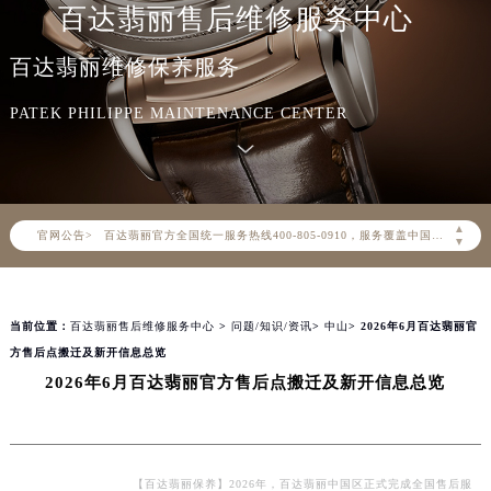
百达翡丽售后维修服务中心
百达翡丽维修保养服务
PATEK PHILIPPE MAINTENANCE CENTER
2026年8月百达翡丽中国区售后服务网络优化升级公告
2026年8月百达翡丽全国官方售后客户服务热线：400-805-0910
▲
官网公告>
百达翡丽官方全国统一服务热线400-805-0910，服务覆盖中国大陆、香港、澳门、台湾全部区域（非大陆需加拨“+86”）
▼
2026年8月百达翡丽售后服务中心最新网点地址：
北京市朝阳区建国门外大街甲6号华熙国际中心写字楼D座11层1102室（北京总部）（需提前预约）
当前位置：
百达翡丽售后维修服务中心
>
问题/知识/资讯
>
中山
> 2026年6月百达翡丽官
北京市东城区东长安街1号东方广场写字楼W3座6层602室（需提前预约）
方售后点搬迁及新开信息总览
天津市和平区赤峰道136号天津国际金融中心写字楼26层2603室（需提前预约）
2026年6月百达翡丽官方售后点搬迁及新开信息总览
上海市徐汇区虹桥路3号港汇中心写字楼2座37层3705室（需提前预约）
上海市黄浦区南京东路299号宏伊国际广场写字楼8层806室（需提前预约）
南京市秦淮区中山南路1号（新街口）南京中心写字楼22层C1-1室（需提前预约）
常州市新北区龙锦路1590号现代传媒中心写字楼5号楼10层1008室（需提前预约）
【百达翡丽保养】2026年，百达翡丽中国区正式完成全国售后服