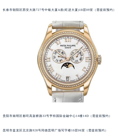
内蒙古自治区锡林郭勒盟市锡林浩特市光明街与额尔敦路交叉口百达翡丽售后服务中心（需提前预约）
长春市朝阳区西安大路727号中银大厦A座(旺进大厦)18层09室（需提前预约）
内蒙古自治区兴安盟市乌兰浩特市兴安大街百达翡丽售后服务中心（需提前预约）
山西省大同市平城区迎宾街百达翡丽售后服务中心（需提前预约）
山西省晋城市城区黄华街百达翡丽售后服务中心（需提前预约）
山西省晋中市榆次区顺城街百达翡丽售后服务中心（需提前预约）
山西省临汾市尧都区解放路百达翡丽售后服务中心（需提前预约）
山西省吕梁市离石区永宁中路与建设街交叉口百达翡丽售后服务中心（需提前预约）
山西省朔州市朔城区怡西路与鄯阳西街交汇处百达翡丽售后服务中心（需提前预约）
山西省忻州市忻府区和平东街与七一南路交叉口百达翡丽售后服务中心（需提前预约）
山西省阳泉市郊区平阳东街与新城大道交叉口百达翡丽售后服务中心（需提前预约）
山西省运城市盐湖区河东街百达翡丽售后服务中心（需提前预约）
山西省长治市潞州区英雄中路百达翡丽售后服务中心（需提前预约）
山西省太原市迎泽区迎泽街道解放路15号亨得利名表维修授权店3楼百达翡丽售后服务中心（需提前预约）
天津市和平区赤峰道136号天津国际金融中心26层2603室百达翡丽售后服务中心（需提前预约）
贵阳市南明区都司高架桥路33号亨特国际金融中心14楼14D（需提前预约）
安徽省安庆市迎江区人民路百达翡丽售后服务中心（需提前预约）
昆明市盘龙区北京路928号同德昆明广场写字楼10层06室（需提前预约）
安徽省蚌埠市蚌山区淮河路百达翡丽售后服务中心（需提前预约）