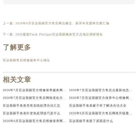
香港特别行政区金钟区中西区金钟道百达翡丽售后服务中心（需提前预约）
香港特别行政区九龙区油尖旺区弥敦道百达翡丽售后服务中心（需提前预约）
香港特别行政区铜锣湾区湾仔区轩尼诗道百达翡丽售后服务中心（需提前预约）
上一篇:
2026年6月百达翡丽官方售后网点搬迁、新开补充最终完整汇编
河南省安阳市文峰区解放大道百达翡丽售后服务中心（需提前预约）
下一篇:
2026最新Patek Philippe百达翡丽腕表官方点地址调研报告
河南省鹤壁市淇滨区九州路百达翡丽售后服务中心（需提前预约）
了解更多
河南省济源市沁园街道济水大道百达翡丽售后服务中心（需提前预约）
河南省焦作市解放区解放路百达翡丽售后服务中心（需提前预约）
百达翡丽售后维修服务中心地址
河南省开封市鼓楼区中山路百达翡丽售后服务中心（需提前预约）
河南省洛阳市西工区中州中路与解放路交叉口百达翡丽售后服务中心（需提前预约）
相关文章
河南省漯河市源汇区交通路百达翡丽售后服务中心（需提前预约）
2026年7月百达翡丽官方维修保养服务网络全面更新文本（含搬迁新开）发布
2026年7月百达翡丽官方售后点最新动态完整汇总（搬迁与新增）
河南省南阳市宛城区范蠡东路与南都路交叉口百达翡丽售后服务中心（需提前预约）
2026年7月百达翡丽官方售后网络优化方案（含搬迁与新建）
2026年7月百达翡丽官方保养中心维修网点搬迁及新增补充完整公示原文
河南省平顶山市卫东区建设路百达翡丽售后服务中心（需提前预约）
百达翡丽手表表壳有划痕处理办法汇总
百达翡丽手表表蒙子坏了解决办法大全
河南省濮阳市大华龙区开州路绿城路交叉口百达翡丽售后服务中心（需提前预约）
百达翡丽手表表针变色处理技巧是什么
2026年6月百达翡丽官方售后网络升级最终补充公告（迁址+新增）
河南省三门峡市湖滨区和平路百达翡丽售后服务中心（需提前预约）
2026年6月百达翡丽官方售后维修保养网点重新规划补充通知（迁址新开）正式发布
百达翡丽手表脏了原因是什么
河南省商丘市梁园区神火大道百达翡丽售后服务中心（需提前预约）
河南省新乡市红旗区人民路百达翡丽售后服务中心（需提前预约）