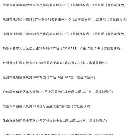
太原市迎泽区解放路15号亨得利名表服务中心（品牌授权店）3层整层（需提前预约）
吉林省辽源市龙山区人民大街百达翡丽售后服务中心（需提前预约）
吉林省梅河口市新华街道梅河大街百达翡丽售后服务中心（需提前预约）
沈阳市沈河区中街路137号亨得利名表服务中心（品牌授权店）1层整层（需提前预约）
吉林省四平市铁东区紫气大路与南九经街交汇处百达翡丽售后服务中心（需提前预约）
吉林省松原市宁江区五环大街百达翡丽售后服务中心（需提前预约）
沈阳市沈河区中街路83号亨得利名表服务中心（品牌授权店）1层整层（需提前预约）
吉林省通化市东昌区环通乡江南大街百达翡丽售后服务中心（需提前预约）
吉林省延边市延吉市解放路百达翡丽售后服务中心（需提前预约）
乌鲁木齐市天山区红山路26号时代广场（CCMALL）C座17层17-B（需提前预约）
辽宁省鞍山市铁东区站前街百达翡丽售后服务中心（需提前预约）
台州市椒江区东海大道1800号腾达中心东1幢20楼2002室（需提前预约）
辽宁省本溪市平山区胜利路百达翡丽售后服务中心（需提前预约）
辽宁省朝阳市双塔区新华路百达翡丽售后服务中心（需提前预约）
温州市鹿城区锦绣路1067号置信广场10层1015室（需提前预约）
辽宁省丹东市振兴区七经街百达翡丽售后服务中心（需提前预约）
辽宁省抚顺市新抚区东一路百达翡丽售后服务中心（需提前预约）
哈尔滨市南岗区东大直街146号上和置地广场金座12层1214室（需提前预约）
辽宁省阜新市海州区解放大街百达翡丽售后服务中心（需提前预约）
大连市中山区人民路15号国际金融大厦7层G室（需提前预约）
辽宁省葫芦岛市连山区中央路百达翡丽售后服务中心（需提前预约）
辽宁省锦州市古塔区中央大街百达翡丽售后服务中心（需提前预约）
佛山市禅城区季华五路57号万科金融中心C座12层1205室（需提前预约）
辽宁省辽阳市白塔区新运大街百达翡丽售后服务中心（需提前预约）
辽宁省盘锦市兴隆台区石油大街百达翡丽售后服务中心（需提前预约）