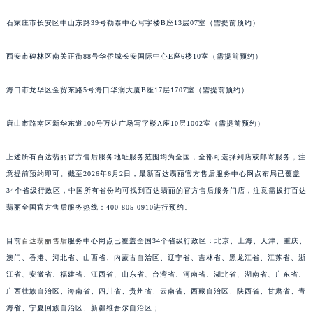
安徽省亳州市谯城区魏武大道百达翡丽售后服务中心（需提前预约）
石家庄市长安区中山东路39号勒泰中心写字楼B座13层07室（需提前预约）
安徽省池州市贵池区长江路百达翡丽售后服务中心（需提前预约）
安徽省滁州市琅琊区南谯北路百达翡丽售后服务中心（需提前预约）
西安市碑林区南关正街88号华侨城长安国际中心E座6楼10室（需提前预约）
安徽省阜阳市颍州区颍州北路百达翡丽售后服务中心（需提前预约）
海口市龙华区金贸东路5号海口华润大厦B座17层1707室（需提前预约）
安徽省淮北市相山区淮海路百达翡丽售后服务中心（需提前预约）
安徽省淮南市田家庵区国庆中路百达翡丽售后服务中心（需提前预约）
唐山市路南区新华东道100号万达广场写字楼A座10层1002室（需提前预约）
安徽省黄山市屯溪区黄山西路百达翡丽售后服务中心（需提前预约）
安徽省六安市金安区解放中路百达翡丽售后服务中心（需提前预约）
上述所有百达翡丽官方售后服务地址服务范围均为全国，全部可选择到店或邮寄服务，注
安徽省马鞍山市雨山区湖南西路百达翡丽售后服务中心（需提前预约）
意提前预约即可。截至2026年6月2日，最新百达翡丽官方售后服务中心网点布局已覆盖
安徽省宿州市埇桥区人民中路百达翡丽售后服务中心（需提前预约）
34个省级行政区，中国所有省份均可找到百达翡丽的官方售后服务门店，注意需拨打百达
翡丽全国官方售后服务热线：400-805-0910进行预约。
安徽省铜陵市铜官区石城大道百达翡丽售后服务中心（需提前预约）
安徽省芜湖市镜湖区中山路步行街百达翡丽售后服务中心（需提前预约）
目前
百达翡丽售后
服务中心网点已覆盖全国34个省级行政区：北京、上海、天津、重庆、
安徽省宣城市宣州区叠嶂西路百达翡丽售后服务中心（需提前预约）
澳门、香港、河北省、山西省、内蒙古自治区、辽宁省、吉林省、黑龙江省、江苏省、浙
福建省龙岩市新罗区九一南路百达翡丽售后服务中心（需提前预约）
江省、安徽省、福建省、江西省、山东省、台湾省、河南省、湖北省、湖南省、广东省、
福建省南平市建阳区人民西路百达翡丽售后服务中心（需提前预约）
广西壮族自治区、海南省、四川省、贵州省、云南省、西藏自治区、陕西省、甘肃省、青
福建省宁德市蕉城区天湖东路百达翡丽售后服务中心（需提前预约）
海省、宁夏回族自治区、新疆维吾尔自治区；