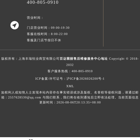
400-805-0910
营业时间：

门店营业时间：09:00-19:30
客服在线时间：8:00-22:00
客服及门店节假日不休
版权所有：上海丰瑞恒业商贸有限公司
百达翡丽售后维修服务中心地址
Copyright © 2018-
2032
客户服务热线：
400-805-0910
ICP备案/许可证号：沪ICP备2026026200号-1
XML
如权利人或知情人士发现本站内容存在事实错误或涉及版权、名誉权等侵权问题，请通过邮
箱：2557628530@qq.com 与我们联系，我们将在收到通知后立即依法处理。当前页面信息
更新时间：2026-08-06T20:13:35+08:00