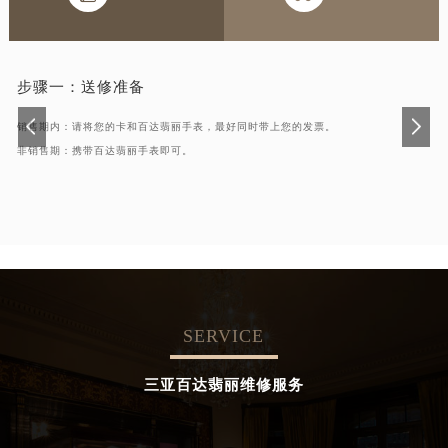
步骤一：
送修准备
销售期内：请将您的卡和百达翡丽手表，最好同时带上您的发票。
非销售期：携带百达翡丽手表即可。
SERVICE
三亚百达翡丽维修服务