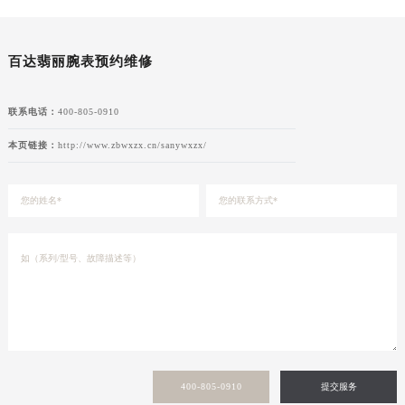
百达翡丽腕表预约维修
联系电话：
400-805-0910
本页链接：
http://www.zbwxzx.cn/sanywxzx/
400-805-0910
提交服务