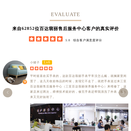
EVALUATE
62852
来自
位百达翡丽售后服务中心客户的真实评价





5.0
综合客户满意度评分
Lv6
小猪子





平时挺喜欢买手表的，这款百达翡丽手表平常没怎么戴，就搁家里闲
置了，这几天收拾饰品的时候，发现它不走了，就把手表送过来三亚
百达翡丽售后服务中心（三亚百达翡丽保养服务中心）来维修了，这
家店来过两次，师傅技术挺好的，修完手表还帮我清洗了外表，看起


来又完好如初了。