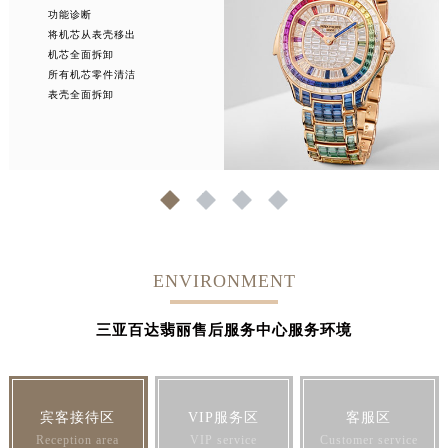
功能诊断
将机芯从表壳移出
机芯全面拆卸
所有机芯零件清洁
表壳全面拆卸
1
2
3
4
ENVIRONMENT
三亚百达翡丽售后服务中心服务环境
宾客接待区
VIP服务区
客服区
Reception area
VIP service
Customer service