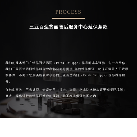
PROCESS

成都百达翡丽维修
北京百达翡丽售后维修服务中

心
三亚百达翡丽售后服务中心延保条款
我们的技术部门在维修百达翡丽（Patek Philippe）作品时非常谨慎。每一次维修，
我们三亚百达翡丽维修服务中心都会为您提供3年的维修保证。此保证涵盖人工费用
和备件，不同于您购买腕表时获得的三亚百达翡丽（Patek Philippe）国际维修服
务。
任何由事故、不当处理、错误使用（撞击、碰撞、将非防水腕表置于潮湿环境等）、
修改、操作进行的维修而造成的问题，均不在此保证范围之内。