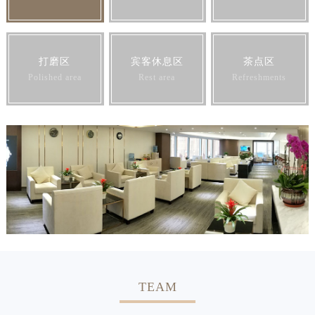
打磨区
宾客休息区
茶点区
Polished area
Rest area
Refreshments
TEAM