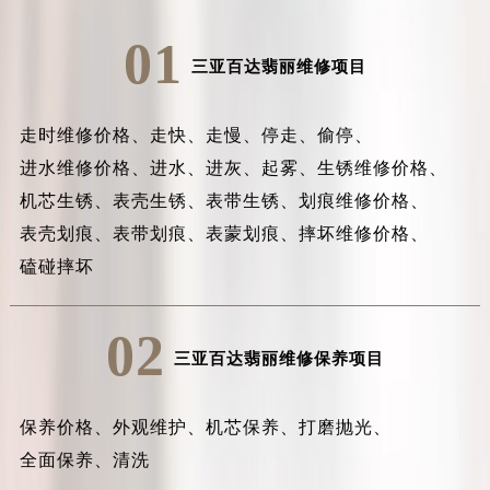
01
三亚百达翡丽维修项目
走时维修价格、
走快、
走慢、
停走、
偷停、
进水维修价格、
进水、
进灰、
起雾、
生锈维修价格、
机芯生锈、
表壳生锈、
表带生锈、
划痕维修价格、
表壳划痕、
表带划痕、
表蒙划痕、
摔坏维修价格、
磕碰摔坏
02
三亚百达翡丽维修保养项目
保养价格、
外观维护、
机芯保养、
打磨抛光、
全面保养、
清洗