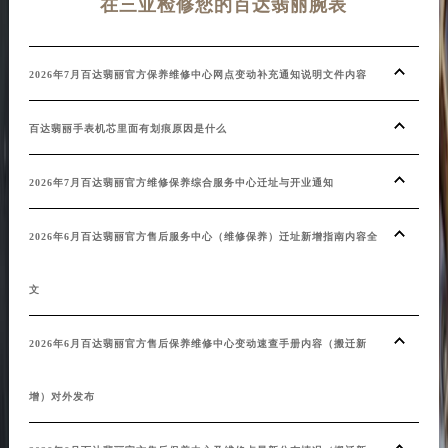
在三亚检修您的百达翡丽腕表
2026年7月百达翡丽官方保养维修中心网点变动补充通知说明文件内容
百达翡丽手表机芯里面有划痕原因是什么
2026年7月百达翡丽官方维修保养综合服务中心迁址与开业通知
2026年6月百达翡丽官方售后服务中心（维修保养）迁址新增指南内容全
文
2026年6月百达翡丽官方售后保养维修中心变动速查手册内容（搬迁新
增）对外发布