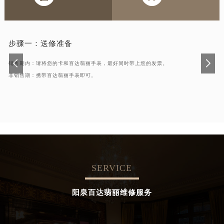
步骤一：
送修准备
销售期内：请将您的卡和百达翡丽手表，最好同时带上您的发票。
非销售期：携带百达翡丽手表即可。
SERVICE
阳泉百达翡丽维修服务