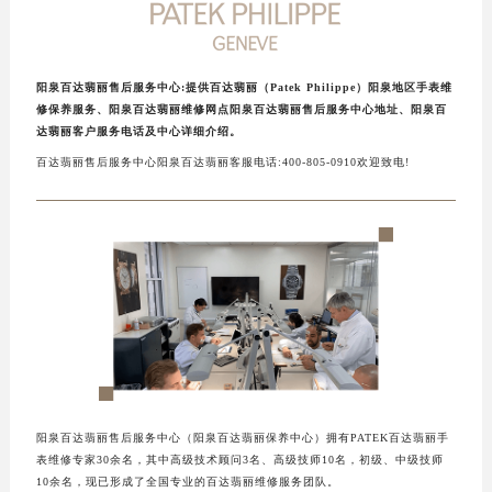
阳泉百达翡丽售后服务中心:提供百达翡丽（Patek Philippe）阳泉地区手表维
修保养服务、阳泉百达翡丽维修网点阳泉百达翡丽售后服务中心地址、阳泉百
达翡丽客户服务电话及中心详细介绍。
百达翡丽售后服务中心阳泉百达翡丽客服电话:400-805-0910欢迎致电!
阳泉百达翡丽售后服务中心（阳泉百达翡丽保养中心）拥有PATEK百达翡丽手
表维修专家30余名，其中高级技术顾问3名、高级技师10名，初级、中级技师
10余名，现已形成了全国专业的百达翡丽维修服务团队。