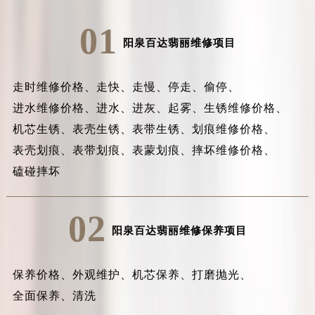
01
阳泉百达翡丽维修项目
走时维修价格、
走快、
走慢、
停走、
偷停、
进水维修价格、
进水、
进灰、
起雾、
生锈维修价格、
机芯生锈、
表壳生锈、
表带生锈、
划痕维修价格、
表壳划痕、
表带划痕、
表蒙划痕、
摔坏维修价格、
磕碰摔坏
02
阳泉百达翡丽维修保养项目
保养价格、
外观维护、
机芯保养、
打磨抛光、
全面保养、
清洗