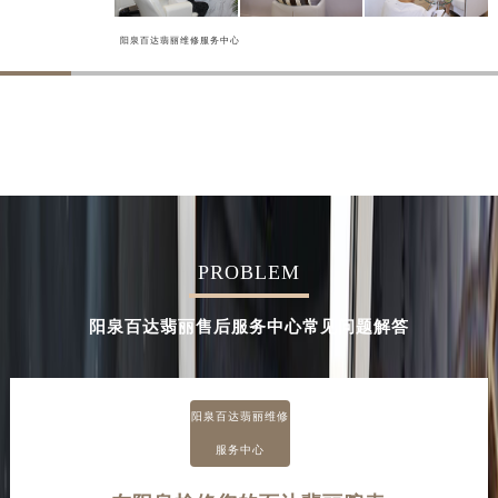
阳泉百达翡丽维修服务中心
PROBLEM
阳泉百达翡丽售后服务中心常见问题解答
阳泉百达翡丽维修
服务中心