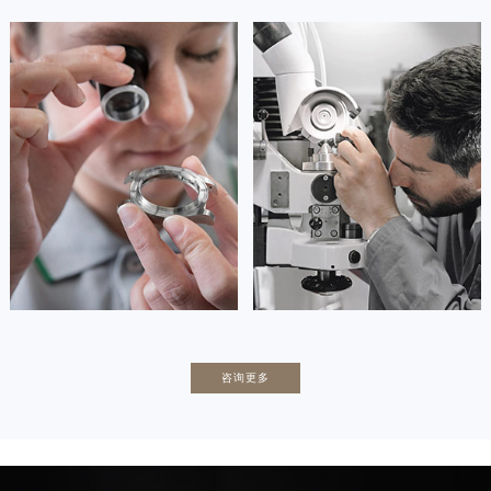
安尼塔·阿普里尔
贝亚特·布兰奇
资深百达翡丽技师
资深百达翡丽技师
是百达翡丽售后维修服务中心
是百达翡丽售后维修服务中心
(百达翡丽保养中心)
(百达翡丽保养中心)
的高级技师之一
的高级技师之一
Tianjin PatekPhilippe Maintain
Nanjing PatekPhilippe Maintain
center
center


天津百达翡丽维修
上海百达翡丽保养
卡罗琳·卡桑德拉
辛迪·克莱门特
咨询更多
资深百达翡丽技师
资深百达翡丽技师
是百达翡丽售后维修服务中心
是百达翡丽售后维修服务中心
(百达翡丽保养中心)
(百达翡丽保养中心)
的高级技师之一
的高级技师之一
Chengdu PatekPhilippe Maintain
Beijing PatekPhilippe Maintain
center
center