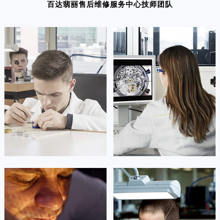
百达翡丽售后维修服务中心技师团队
凯罗尔·切尔西
达芙妮·克劳迪娅
资深百达翡丽技师
资深百达翡丽技师
是百达翡丽售后维修服务中心
是百达翡丽售后维修服务中心
(百达翡丽保养中心)
(百达翡丽保养中心)
的高级技师之一
的高级技师之一