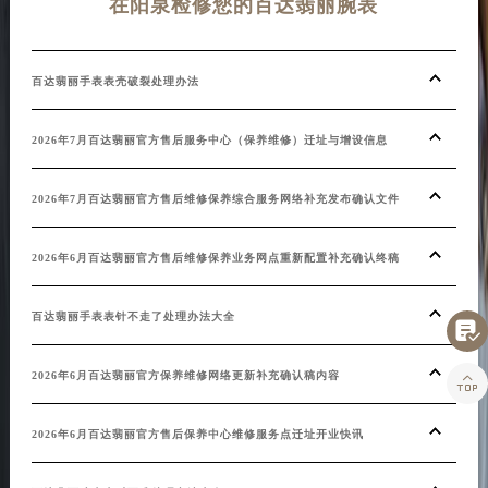
在阳泉检修您的百达翡丽腕表
百达翡丽手表表壳破裂处理办法
2026年7月百达翡丽官方售后服务中心（保养维修）迁址与增设信息
2026年7月百达翡丽官方售后维修保养综合服务网络补充发布确认文件
2026年6月百达翡丽官方售后维修保养业务网点重新配置补充确认终稿
百达翡丽手表表针不走了处理办法大全

2026年6月百达翡丽官方保养维修网络更新补充确认稿内容

2026年6月百达翡丽官方售后保养中心维修服务点迁址开业快讯