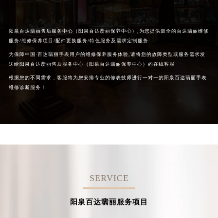
阳泉百达翡丽售后服务中心（阳泉百达翡丽保养中心）,为您提供最全的百达翡丽维修
服务/维修保养项目/配件更换服务/特色服务及需求定制服务
为保障中国·百达翡丽手表用户的维修保养服务体验,请将您的故障类型或服务需求发
送给阳泉百达翡丽售后服务中心（阳泉百达翡丽保养中心）的在线客服
根据您的不同需求，客服将为您安排专业的修表技师进行一对一的阳泉百达翡丽手表
维修诊断服务！
SERVICE
阳泉百达翡丽服务项目